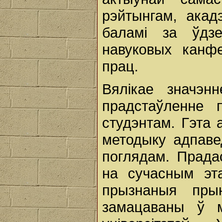
рэйтынгам, акад
баламі за ўдзе
навуковых канфе
прац.
Вялікае значэн
прадстаўленне
студэнтам. Гэта 
методыку адпаве
поглядам. Прада
на сучасным эта
прызнаныя пры
замацаваны ў м