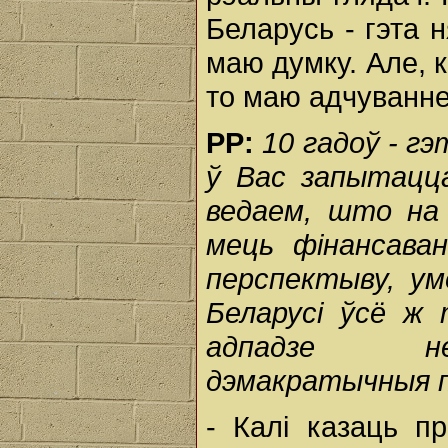
Беларусь - гэта н
маю думку. Але, к
то маю адчуванне
РР:
10 гадоў - гэ
ў Вас запытацца
ведаем, што на
мець фінансава
перспектыву, ум
Беларусі ўсё ж 
адпадзе неа
дэмакратычныя 
- Калі казаць п