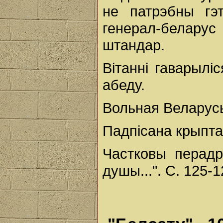
не патрэбны гэт
генерал-беларус
штандар.
Вітанні гаварылі
абеду.
Вольная Веларусь
Падпісана крыпта
Частковы перадр
душы...". С. 125-1