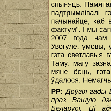
спыняць. Памятаю
падтрымлівалі гэ
пачынайце, каб в
фактум". І мы са
2007 года нам 
Увогуле, умовы, у
гэта светлавыя г
Таму, магу зазн
мяне ёсць, гэт
ўдалося. Немагч
РР:
Доўгія гады 
праз Вашую дз
Беларусі. Ці а