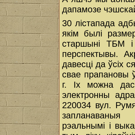
дапамозе чэшска
30 лістапада ад
якім былі разме
старшыні ТБМ і
перспектывы. А
давесці да ўсіх 
свае прапановы ў
г. Іх можна да
электронны адра
220034 вул. Румя
запланаваныя
рэальнымі і вык