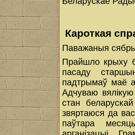
Беларускае Рады
Кароткая спр
Паважаныя сябры
Прайшло крыху б
пасаду старшы
падтрымаў маё аб
Адчуваю вялікую 
стан беларуска
звяртаюся да вас
паўтара месяц
арганізацыі Гр