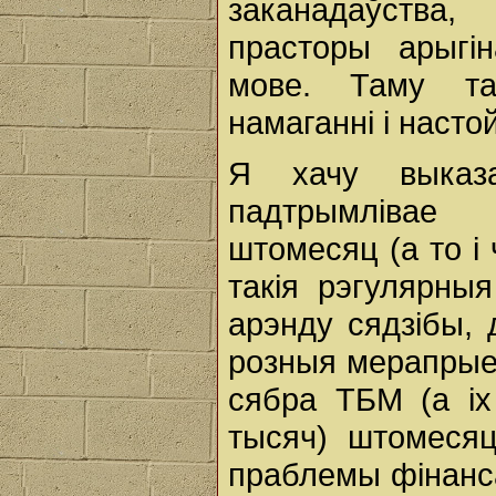
заканадаўства
прасторы арыгі
мове. Таму та
намаганні і насто
Я хачу выказа
падтрымлівае
штомесяц (а то і
такія рэгулярны
арэнду сядзібы,
розныя мерапрыем
сябра ТБМ (а іх
тысяч) штомесяц
праблемы фінанс