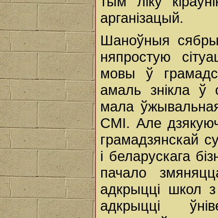
тым ліку кіраўн
арганізацый.
Шаноўныя сябры
няпростую сіту
мовы ў грамадс
амаль знікла ў
мала ўжывальная
СМІ. Але дзякую
грамадзянскай су
і беларускага бі
пачало змяняц
адкрыцці школ з
адкрыцці ўні