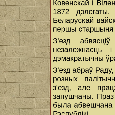
Ковенскай і Вілен
1872 дэлегаты.
Беларускай вайс
першы старшыня 
З'езд абвясці
незалежнасць 
дэмакратычны ўр
З'езд абраў Раду,
розных палітычн
з'езд, але пра
запушчаны. Праз 
была абвешчана 
Рэспублікі.