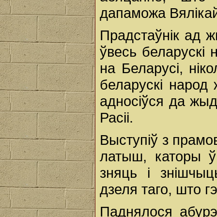
дапаможа Вялікай
Прадстаўнік ад ж
ўвесь беларускі 
на Беларусі, нік
беларускі народ 
адносіўся да жыд
Расіі.
Выступіў з прамов
латыш, каторы 
зняць і знішчы
дзеля таго, што г
Паднялося абурэн