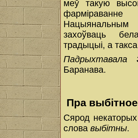
меў такую высо
фарміраванне
Нацыянальным 
захоўваць бел
традыцыі, а такс
Падрыхтавала
Баранава.
Пра выбітное 
Сярод некаторых
слова
выбітны
.