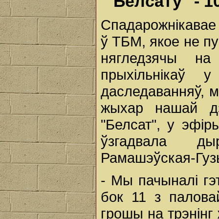
"Белсату" - 1
Спадарожнікавае 
ў ТБМ, якое не пу
нягледзячы на
прыхільнікаў у
даследаванняў, м
жыхар нашай дз
"Белсат", у эфі
ўзгадвала ды
Рамашэўская-Гуз
- Мы пачыналі гэ
бок 11 з палов
грошы на трэнінг 