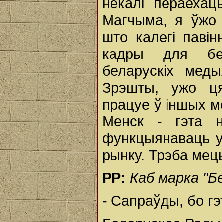
некалі пераехац
Магчыма, я ўжо
што калегі паві
кадры для бел
беларускіх мед
Зрэшты, ужо ця
працуе ў іншых м
Менск - гэта 
функцыянаваць у
рынку. Трэба мець
РР:
Каб марка "Б
- Сапраўды, бо гэ