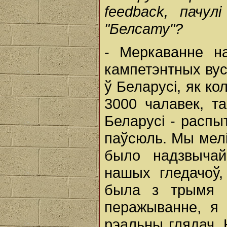
feedback, пачул
"Белсату"?
- Меркаванне на
кампетэнтных вус
ў Беларусі, як к
3000 чалавек, т
Беларусі - распы
паўсюль. Мы мелі 
было надзвычай
нашых гледачоў,
была з трымя г
перажыванне, я
рэальны глядач. 