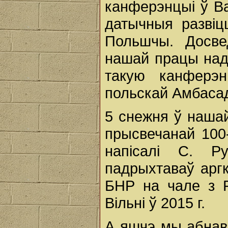
канферэнцыі ў Ва
датычныя разві
Польшчы. Досве
нашай працы над 
такую канферэ
польскай Амбасад
5 снежня ў нашай
прысвечанай 100-
напісалі С. Р
падрыхтаваў аргк
БНР на чале з Р
Вільні ў 2015 г.
А яшчэ мы абнав