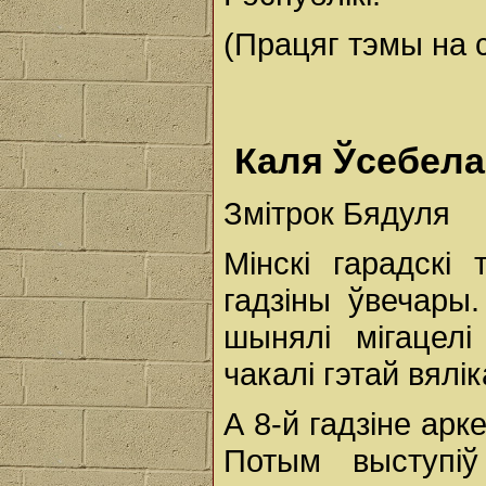
(Працяг тэмы на ст
Каля Ўсебела
Змітрок Бядуля
Мінскі гарадск
гадзіны ўвечары.
шынялі мігацел
чакалі гэтай вялік
А 8-й гадзіне арк
Потым выступі