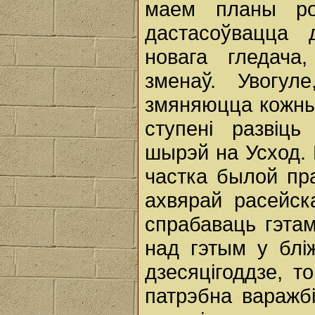
маем планы ро
дастасоўвацца 
новага гледача
зменаў. Увогул
змяняюцца кожны
ступені развіц
шырэй на Усход.
частка былой пр
ахвярай расейск
спрабаваць гэта
над гэтым у блі
дзесяцігоддзе, т
патрэбна варажб