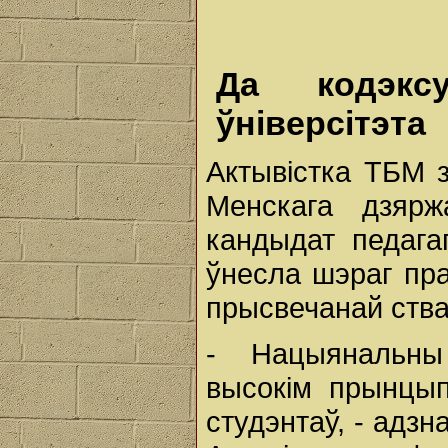
Да кодэкс
ўніверсітэта
Актывістка ТБМ з
Менскага дзяржа
кандыдат педага
ўнесла шэраг пр
прысвечанай ства
- Нацыянальны 
высокім прынцып
студэнтаў, - адзн