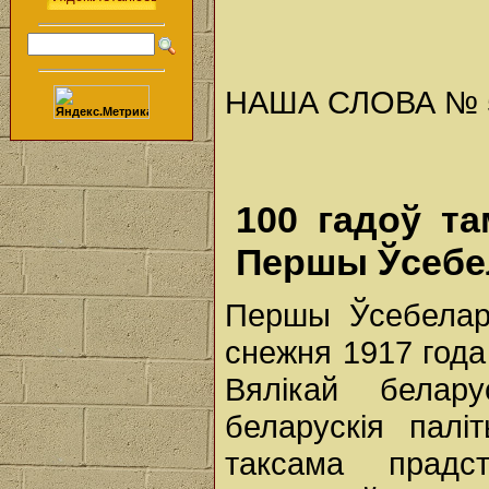
НАША СЛОВА № 50 
100 гадоў т
Першы Ўсебел
Першы Ўсебелару
снежня 1917 года
Вялікай белар
беларускія палі
таксама прадст