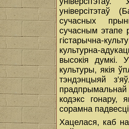
універсітэтаў
універсітэтаў 
сучасных пры
сучасным этапе р
гістарычна-куль
культурна-адука
высокія думкі. 
культуры, якія ў
тэндэнцыяй з'я
прадпрымальнай 
кодэкс гонару, 
сорамна падвесці 
Хацелася, каб н