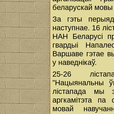
беларускай мовы
За гэты перыяд
наступнае. 16 ліс
НАН Беларусі пр
гвардыі Напале
Варшаве гэтае в
у наведнікаў.
25-26 ліста
"Нацыянальны ўні
лістапада мы 
аргкамітэта па 
мовай навучан