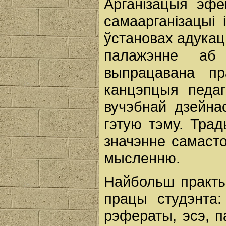
Арганізацыя эфе
самаарганізацыі
ўстановах адукац
палажэнне аб 
выпрацавана п
канцэпцыя педаг
вучэбнай дзейна
гэтую тэму. Тра
значэнне самаст
мысленню.
Найбольш практ
працы студэнта:
рэфераты, эсэ, п