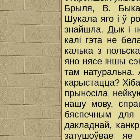
Брыля, В. Быка
Шукала яго і ў ро
знайшла. Дык і н
калі гэта не бел
калька з польск
яно нясе іншы сэ
там натуральна. 
карыстацца? Хіба
прыносіла нейку
нашу мову, спр
бяспечным для 
дакладнай, канкр
затушоўвае яе 