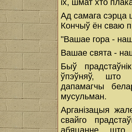
іх, шмат хто плака
Ад самага сэрца ш
Кончыў ён сваю пр
"Вашае гора - наш
Вашае свята - на
Быў прадстаўні
ўпэўняў, што 
дапамагчы бела
мусульман.
Арганізацыя жал
свайго прадста
абяцанне, што 