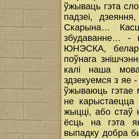
ўжываць гэта сло
падзеі, дзеяння
Скарына… Кас
збудаванне… -
ЮНЭСКА, белар
поўнага знішчэнн
калі наша мов
здзекуемся з яе 
ўжываюць гэтае м
не карыстаецца
жыцці, або стаў 
ёсць на гэта 
выпадку добра бы