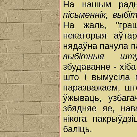
На нашым рады
пісьменнік, выб
На жаль, "гра
некаторыя аўта
нядаўна пачула па
выбітныя шту
збудаванне - хіб
што і вымусіла 
паразважаем, што
ўжываць, узбага
збядняе яе, нав
нікога пакрыўдз
баліць.