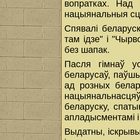
вопратках. Над 
нацыянальныя сця
Спявалі беларуск
там ідзе" і "Чырв
без шапак.
Пасля гімнаў ус
беларусаў, паўшы
ад розных белару
нацыянальнасцяў
беларуску, спаты
апладысментамі і
Выдатны, іскрыв