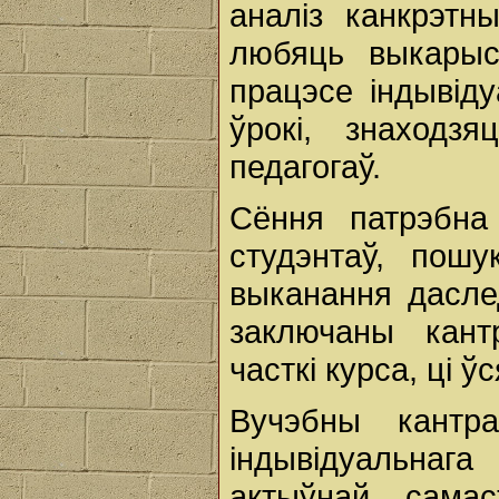
аналіз канкрэтн
любяць выкарыс
працэсе індывіду
ўрокі, знаходзя
педагогаў.
Сёння патрэбна 
студэнтаў, пошу
выканання дасле
заключаны кант
часткі курса, ці ў
Вучэбны кантра
індывідуальнаг
актыўнай самас