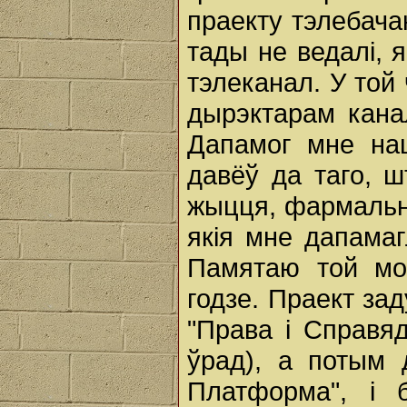
праекту тэлебача
тады не ведалі, я
тэлеканал. У той
дырэктарам канал
Дапамог мне на
давёў да таго, ш
жыцця, фармальн
якія мне дапамагл
Памятаю той мом
годзе. Праект за
"Права і Справяд
ўрад), а потым
Платформа", і 