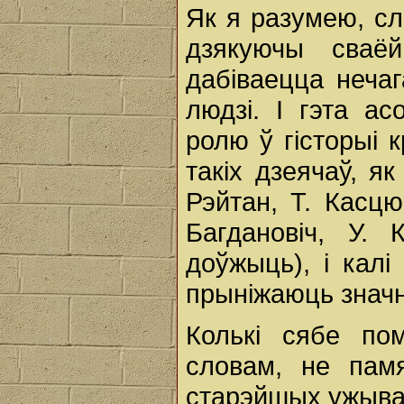
Як я разумею, сл
дзякуючы сваёй 
дабіваецца нечаг
людзі. І гэта а
ролю ў гісторыі к
такіх дзеячаў, як
Рэйтан, Т. Касцю
Багдановіч, У. 
доўжыць), і кал
прыніжаюць значн
Колькі сябе по
словам, не памя
старэйшых ужываў 