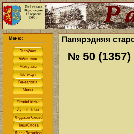
Герб горада
Ліды, наданы
17 верасня
1590 г.
Папярэдняя старо
Меню:
№ 50 (1357)