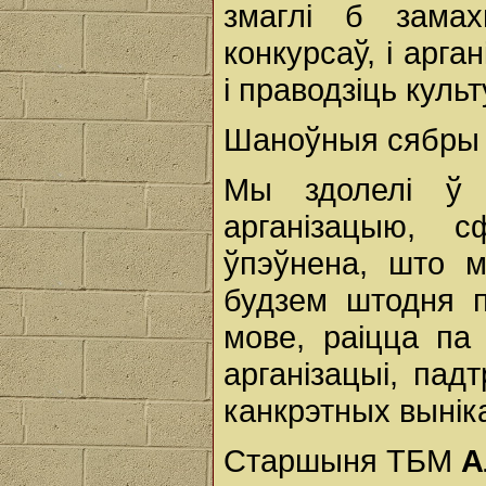
змаглі б зама
конкурсаў, і арг
і праводзіць культ
Шаноўныя сябры
Мы здолелі ў 
арганізацыю, 
ўпэўнена, што 
будзем штодня 
мове, раіцца па
арганізацыі, пад
канкрэтных вынік
Старшыня ТБМ
А