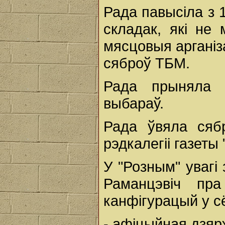
Рада павысіла з 
складак, які не
мясцовыя арганіза
сяброў ТБМ.
Рада прыняла 
выбараў.
Рада ўвяла сяб
рэдкалегіі газеты
У "Розным" увагі
Раманцэвіч пра
канфігурацый у с
- афіцыйная дзяр