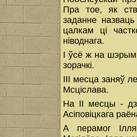
Пра тое, як ст
заданне назваць
цалкам ці частк
ніводнага.
І ўсё ж на шэрым
зорачкі.
ІІІ месца заняў 
Мсціслава.
На ІІ месцы - дз
Асіповіцкага раё
А перамог Ілля