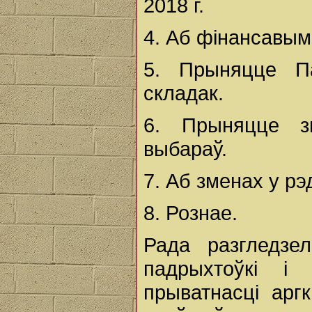
2018 г.
4. Аб фінансавым
5. Прыняцце П
складак.
6. Прыняцце з
выбараў.
7. Аб зменах у рэ
8. Рознае.
Рада разгледзе
падрыхтоўкі і
прыватнасці арг