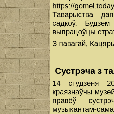
https://gomel.tod
Таварыства дап
садкоў. Будзе
выпрацоўцы страт
З павагай, Кацяр
Сустрэча з т
14 студзеня 20
краязнаўчы музе
правёў сустрэ
музыкантам-сам