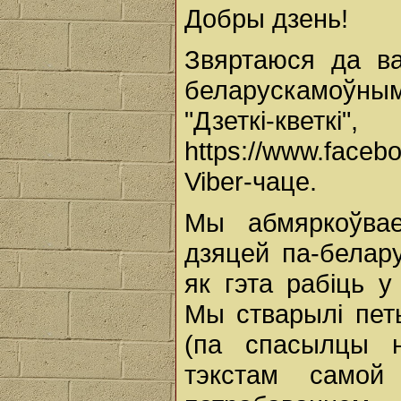
Добры дзень!
Звяртаюся да ва
беларускамоўны
"Дзеткі-
https://www.faceb
Viber-чаце.
Мы абмяркоўвае
дзяцей па-белару
як гэта рабіць 
Мы стварылі петыц
(па спасылцы 
тэкстам само