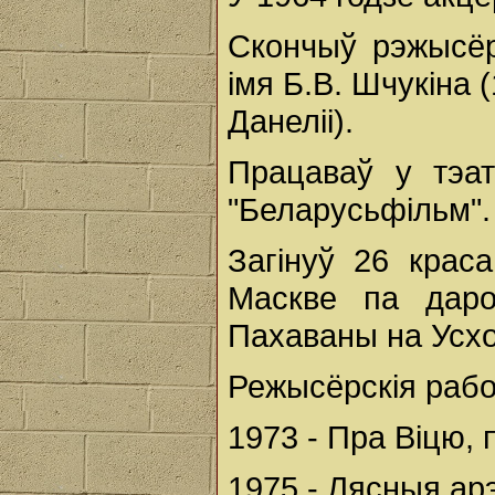
Скончыў рэжысёр
імя Б.В. Шчукіна 
Данеліі).
Працаваў у тэат
"Беларусьфільм".
Загінуў 26 крас
Маскве па даро
Пахаваны на Усхо
Режысёрскія рабо
1973 - Пра Віцю, 
1975 - Лясныя арэ