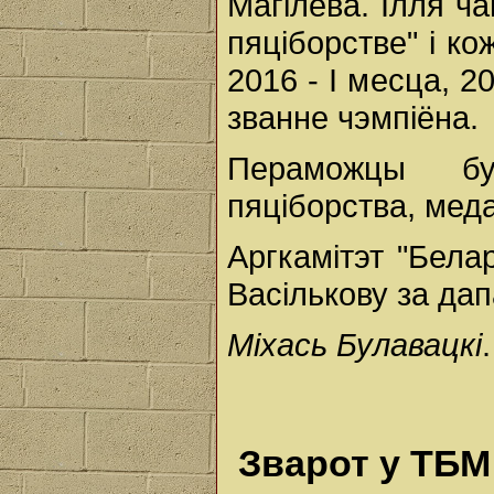
Магілёва. Ілля ч
пяціборстве" і ко
2016 - І месца, 20
званне чэмпіёна.
Пераможцы бу
пяціборства, мед
Аргкамітэт "Бела
Васількову за дап
Міхась Булавацкі
.
Зварот у ТБМ