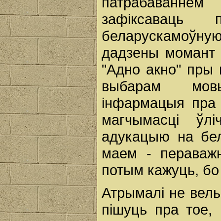
патрабаванне
зафіксаваць 
беларускамоўную
дадзены момант 
"Адно акно" пры 
выбарам мовы
інфармацыя пра
магчымасці ўл
адукацыю на бел
маем - пераваж
потым кажуць, б
Атрымалі не вель
пішуць пра тое,