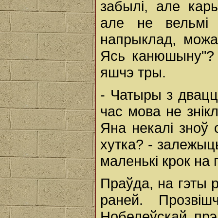
забылі, але кар
але не вельмі 
напрыклад, можа
Ясь канюшыну"? 
яшчэ тры.
- Чатыры з двацца
час мова не знік
Яна некалі зноў 
хутка? - залежыць
маленькі крок на 
Праўда, на гэты р
раней. Прозвіш
Нобелеўскай прэм