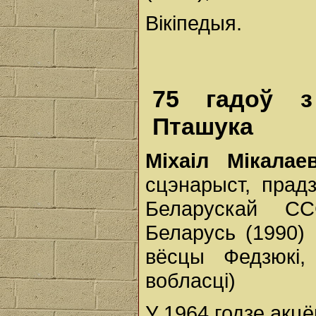
Вікіпедыя.
75 гадоў з
Пташука
Міхаіл Мікала
сцэнарыст, прад
Беларускай СС
Беларусь (1990) 
вёсцы Федзюкі,
вобласці)
У 1964 годзе акц