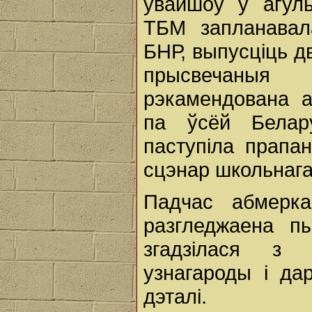
увайшоў у агуль
ТБМ запланавал
БНР, выпусціць д
прысвечаныя 
рэкамендована а
па ўсёй Белар
паступіла прапа
сцэнар школьнага
Падчас абмерк
разгледжаена п
згадзілася з 
узнагароды і да
дэталі.