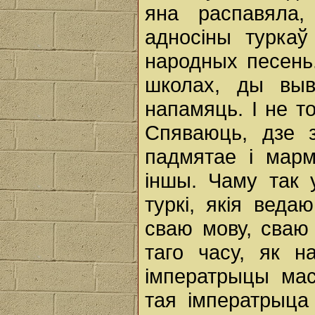
яна распавяла,
адносіны турка
народных песень
школах, ды выв
напамяць. І не т
Спяваюць, дзе з
падмятае і марм
іншы. Чаму так 
туркі, якія веда
сваю мову, сваю 
таго часу, як 
імператрыцы мас
тая імператрыца