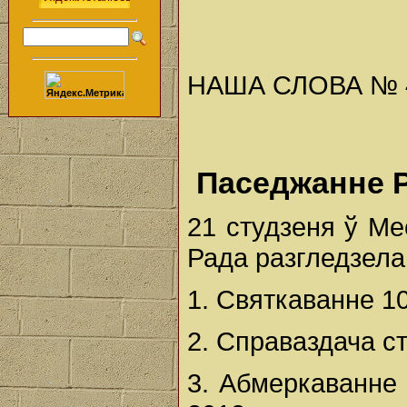
НАША СЛОВА № 4 (
Паседжанне 
21 студзеня ў М
Рада разгледзела
1. Святкаванне 1
2. Справаздача с
3. Абмеркаванне