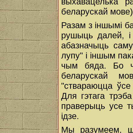
выхавацелька р
беларускай мове),
Разам з іншымі б
рушыць далей, і
абазначыць саму
лупу" і іншым па
чым бяда. Бо ч
беларускай мо
"ствараюцца ўсе 
Для гэтага трэба
праверыць усе ты
ідзе.
Мы разумеем, ш