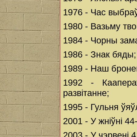
1976 - Час выбраў
1980 - Вазьму тво
1984 - Чорны зам
1986 - Знак бяды;
1989 - Наш бронец
1992 - Каапера
развітанне;
1995 - Гульня ўяў
2001 - У жніўні 4
2003 - У чэрвені 4