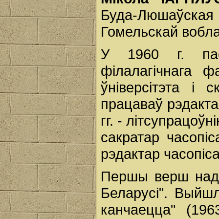
Буда-Люшаўск
Гомельскай воблас
У 1960 г. пас
філалагічнага ф
ўніверсітэта і 
працаваў рэдакта
гг. - літсупрацоў
сакратар часопіс
рэдактар часопіс
Першы верш надр
Беларусі". Выйшл
канчаецца" (196