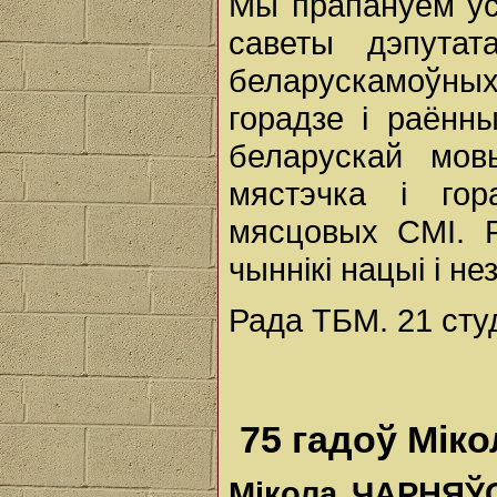
Мы прапануем ус
саветы дэпутат
беларускамоўных
горадзе і раённ
беларускай мов
мястэчка і го
мясцовых СМІ. Р
чыннікі нацыі і н
Рада ТБМ. 21 студ
75 гадоў Мік
Мікола ЧАРНЯЎ