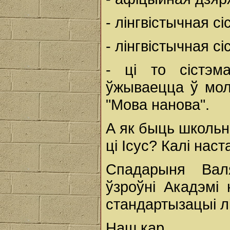
- лінгвістычная с
- лінгвістычная с
- ці то сістэм
ўжываецца ў мола
"Мова нанова".
А як быць школьні
ці Ісус? Калі нас
Спадарыня Вал
ўзроўні Акадэмі
стандартызацыі лі
Наш кар.