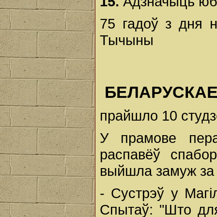
15.
Адзначыць юб
75 гадоў з дня 
Тычыны
БЕЛАРУСКАЕ 
прайшло 10 студз
У прамове пер
распавёў спабо
выйшла замуж за 
- Сустрэў у Магі
Спытаў: "Што дл