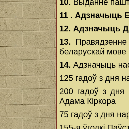
10.
Выданне пашт
11 .
Адзначыць Е
12.
Адзначыць Д
13.
Правядзенне 
беларускай мове
14.
Адзначыць на
125 гадоў з дня 
200 гадоў з дня
Адама Кіркора
75 гадоў з дня н
155-я ўгодкі Паўс