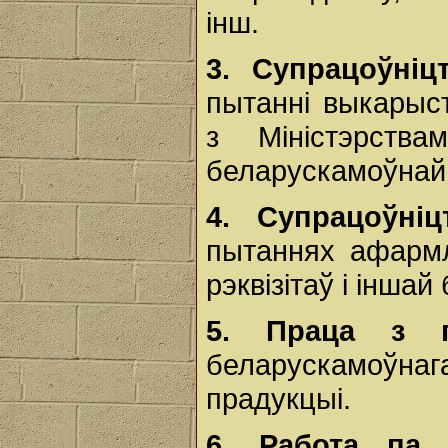
інш.
3.
Супрацоўніц
пытанні выкарыс
з Міністэрств
беларускамоўнай 
4.
Супрацоўніц
пытаннях афармл
рэквізітаў і інша
5.
Праца з п
беларускамоў
прадукцыі.
6. Работа па 