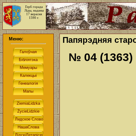
Герб горада
Ліды, наданы
17 верасня
1590 г.
Папярэдняя старо
Меню:
№ 04 (1363)