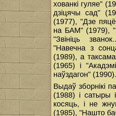
хованкі гуляе" (19
дзіцячы сад" (19
(1977), "Дзе пяц
на БАМ" (1979), 
"Звініць званок.
"Навечна з сонц
(1989), а таксам
(1965) і "Акадэм
наўздагон" (1990)
Выдаў зборнікі па
(1988) і сатыры і
косяць, і не жну
(1985), "Нашто ба