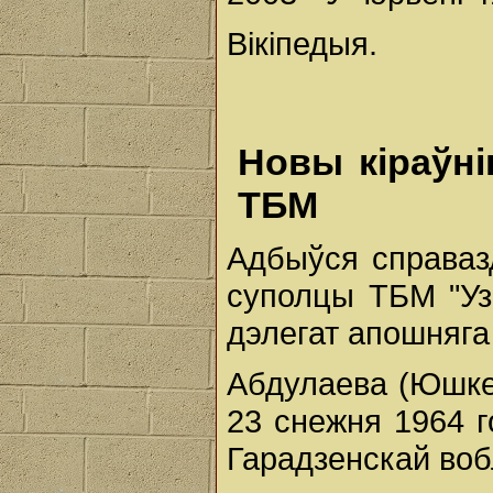
Вікіпедыя.
Новы кіраўні
ТБМ
Адбыўся справаз
суполцы ТБМ "Уз
дэлегат апошняга
Абдулаева (Юшкев
23 снежня 1964 
Гарадзенскай воб