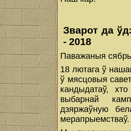
Зварот да ў
- 2018
Паважаныя сябры
18 лютага ў наша
ў мясцовыя саве
кандыдатаў, хт
выбарнай камп
дзяржаўную бел
мерапрыемстваў.