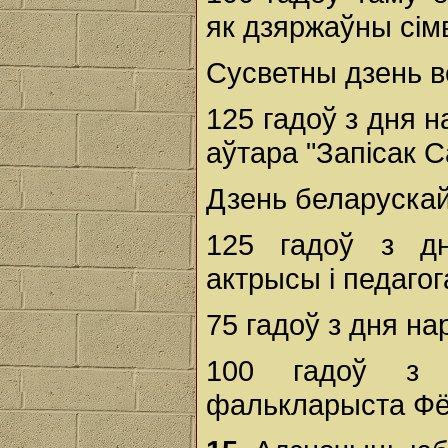
як дзяржаўны сі
Сусветны дзень в
125 гадоў з дня 
аўтара "Запісак 
Дзень беларускай
125 гадоў з дн
актрысы і педагог
75 гадоў з дня н
100 гадоў з 
фалькларыста Фё