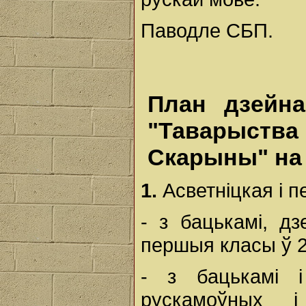
Паводле СБП.
План дзейна
"Таварыств
Скарыны" на 
1.
Асветніцкая і п
- з бацькамі, дз
першыя класы ў 2
- з бацькамі і
рускамоўных і