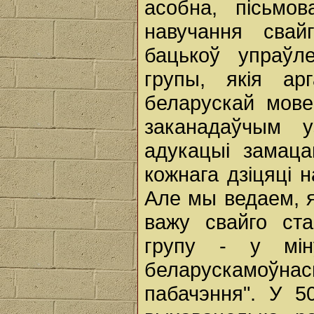
асобна, пісьмо
навучання свай
бацькоў упраўл
групы, якія ар
беларускай мове
заканадаўчым у
адукацыі замаца
кожнага дзіцяці 
Але мы ведаем, я
важу свайго ст
групу - у мі
беларускамоўнас
пабачэння". У 5