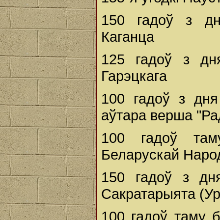
150 гадоў з дн
Каганца
125 гадоў з дн
Гарэцкага
100 гадоў з дн
аўтара верша "Ра
100 гадоў там
Беларускай Народ
150 гадоў з дн
Сакратарыята (У
100 гадоў таму 