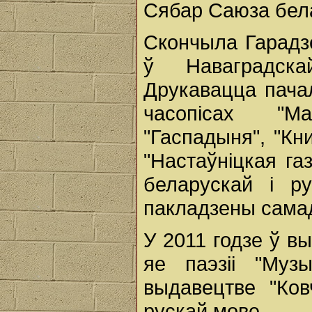
Сябар Саюза бела
Скончыла Гарадз
ў Наваградска
Друкавацца пачал
часопісах "Ма
"Гаспадыня", "Кн
"Настаўніцкая га
беларускай і р
пакладзены самад
У 2011 годзе ў в
яе паэзіі "Му
выдавецтве "Ков
рускай мове.