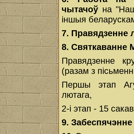
чытачоў
на "Наша
іншыя беларускам
7.
Правядзенне л
8.
Святкаванне 
Правядзенне кр
(разам з пісьменні
Першы этап Агу
лютага,
2-і этап - 15 сакав
9.
Забеспячэнне 