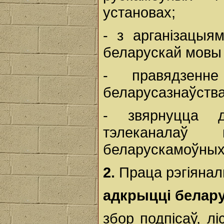
установах;
- з арганізацыя
беларускай мовы 
- правядзенн
беларусазнаўства
- звярнуцца 
тэлеканалаў
беларускамоўных
2.
Праца рэгіянал
адкрыцці белар
збор подпісаў, л