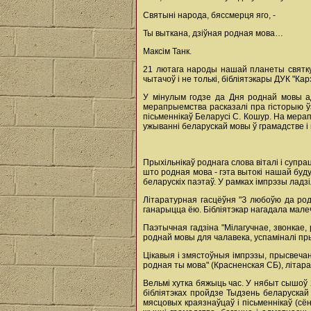
Святынi народа, бяссмерця яго, -
Ты выткана, дзiўная родная мова…
Максім Танк.
21 лютага народы нашай планеты святкую
чытачоў і не толькі, бібліятэкары ДУК "Ка
У мінулым годзе да Дня роднай мовы ад
мерапрыемства расказалі пра гісторыю ўз
пісьменнікаў Беларусі С. Кошур. На мера
ужыванні беларускай мовы ў грамадстве і 
Прыхільнікаў роднага слова віталі і супр
што родная мова - гэта вытокі нашай буду
беларускіх паэтаў. У рамках імпрэзы ладз
Літаратурная гасцёўня "З любоўю да род
ганарыцца ёю. Бібліятэкар нагадала малеч
Паэтычная гадзіна "Мілагучнае, звонкае,
роднай мовы для чалавека, успаміналі прык
Цікавыя і змястоўныя імпрэзы, прысвечаны
родная ты мова" (Красненская СБ), літара
Вельмі хутка бяжыць час. У нябыт сышоў 20
бібліятэках пройдзе Тыдзень беларускай
мясцовых краязнаўцаў і пісьменнікаў (сён