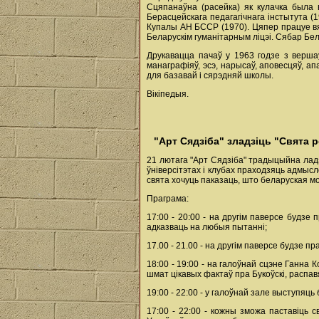
Сцяпанаўна (расейка) як кулачка была 
Берасцейскага педагагічнага інстытута (
Купалы АН БССР (1970). Цяпер працуе вя
Беларускім гуманітарным ліцэі. Сябар Бел
Друкавацца пачаў у 1963 годзе з вершаў
манаграфіяў, эсэ, нарысаў, аповесцяў, а
для базавай і сярэдняй школы.
Вікіпедыя.
"Арт Сядзіба" зладзіць "Свята
21 лютага "Арт Сядзіба" традыцыйна лад
ўніверсітэтах і клубах праходзяць адмысл
свята хочуць паказаць, што беларуская мо
Праграма:
17:00 - 20:00 - на другім паверсе будзе 
адказваць на любыя пытанні;
17.00 - 21.00 - на другім паверсе будзе п
18:00 - 19:00 - на галоўнай сцэне Ганна
шмат цікавых фактаў пра Букоўскі, распавя
19:00 - 22:00 - у галоўнай зале выступяць 
17:00 - 22:00 - кожны зможа паставіць 