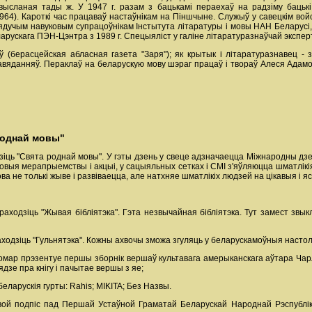
высланая тады ж. У 1947 г. разам з бацькамі пераехаў на радзіму бацькі
1964). Кароткі час працаваў настаўнікам на Піншчыне. Служыў у савецкім вой
дучым навуковым супрацоўнікам Інстытута літаратуры і мовы НАН Беларусі, з
арускага ПЭН-Цэнтра з 1989 г. Спецыяліст у галіне літаратуразнаўчай эксперт
 (берасцейская абласная газета "Заря"); як крытык і літаратуразнавец - з
павяданняў. Пераклаў на беларускую мову шэраг працаў і твораў Алеся Адамо
 роднай мовы"
зіць "Свята роднай мовы". У гэты дзень у свеце адзначаецца Міжнародны д
овыя мерапрыемствы і акцыі, у сацыяльных сетках і СМІ з'яўляюцца шматлікія
ва не толькі жыве і развіваецца, але натхняе шматлікіх людзей на цікавыя і
праходзіць "Жывая бібліятэка". Гэта незвычайная бібліятэка. Тут замест звык
раходзіць "Гульнятэка". Кожны ахвочы зможа згуляць у беларускамоўныя настолкі:
 Комар прэзентуе першы зборнік вершаў культавага амерыканскага аўтара Чар
дзе пра кнігу і пачытае вершы з яе;
беларускія гурты: Rahis; MIKITA; Без Назвы.
свой подпіс пад Першай Устаўной Граматай Беларускай Народнай Рэспублікі