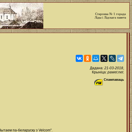
Старонка № 1 горада
Ліды і Лідскага павета
Дадана:
21-03-2018
,
Крыніца:
pawet.net
.
Спампаваць
Чытаем па-беларуску з Velcom".