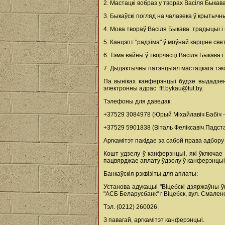
2. Мастацкі вобраз у творах Васіля Быкав
3. Быкаўскі погляд на чалавека ў крытычн
4. Мова твораў Васіля Быкава: традыцыі і
5. Канцэпт "радзіма" ў моўнай карціне све
6. Тэма вайны ў творчасці Васіля Быкава і
7. Дыдактычны патэнцыял мастацкага тэк
Па выніках канферэнцыі будзе выдадзен
электронны адрас: flf.bykau@tut.by.
Тэлефоны для даведак:
+37529 3084978 (Юрый Міхайлавіч Бабіч -
+37529 5901838 (Віталь Феліксавіч Падст
Аргкамітэт пакідае за сабой права адбору
Кошт удзелу ў канферэнцыі, які ўключае
пацвярджае аплату ўдзелу ў канферэнцыі
Банкаўскія рэквізіты для аплаты:
Установа адукацыі "Віцебскі дзяржаўны ўн
"АСБ Беларусбанк" г Віцебск, вул. Смал
Тэл. (0212) 260026.
З павагай, аргкамітэт канферэнцыі.