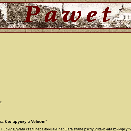
г.
а-беларуску з Velcom"
 і Кірыл Шульга сталі пераможцамі першага этапe рэспубліканскага конкурсу "