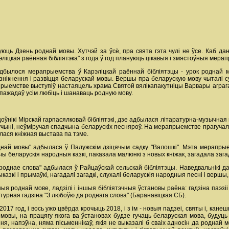
ць Дзень роднай мовы. Хутчэй за ўсё, пра свята гэта чулі не ўсе. Каб дан
рэліцкая раённая бібліятэка" з года ў год плануюць цікавыя і змястоўныя мера
былося мерапрыемства ў Карэліцкай раённай бібліятэцы - урок роднай мов
нікнення і развіцця беларускай мовы. Вершы пра беларускую мову чыталі су
прыемстве выступіў настаяцель храма Святой вялікапакутніцы Варвары аграгар
пажадаў усім любіць і шанаваць родную мову.
ацоўнікі Мірскай гарпасялковай бібліятэкі, дзе адбылася літаратурна-музычна
чыні, неўміручая спадчына беларускіх песняроў. На мерапрыемстве прагучалі ве
ілася кніжная выстава па тэме.
най мовы" адбылася ў Палужскім дзіцячым садку "Валошкі". Мэта мерапрые
ы беларускія народныя казкі, паказала малюнкі з новых кніжак, загадала загад
 роднае слова" адбылася ў Райцаўскай сельскай бібліятэцы. Наведвальнікі 
азкі і прымаўкі, нагадалі загадкі, слухалі беларускія народныя песні і вершы,
я роднай мове, ладзілі і іншыя бібліятэчныя ўстановы раёна: гадзіна паэзіі
турная гадзіна "З любоўю да роднага слова" (Баранавіцкая СБ).
17 год, і вось ужо цвёрда крочыць 2018, і з ім - новыя падзеі, святы і, кане
 мовы, на працягу якога ва ўстановах будзе гучаць беларуская мова, буду
ня, напэўна, няма пісьменнікаў, якія не выказалі б сваіх адносін да роднай