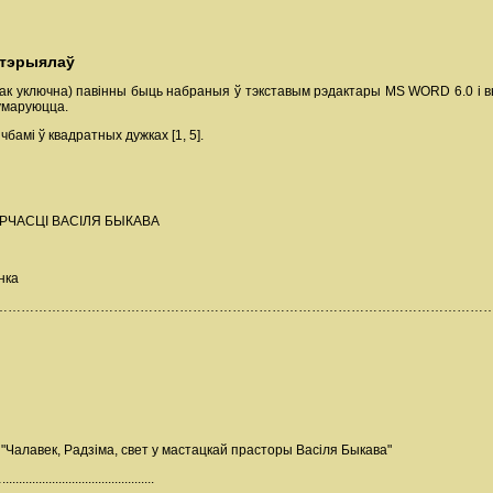
атэрыялаў
к уключна) павінны быць набраныя ў тэкставым рэдактары MS WORD 6.0 і вышэ
нумаруюцца.
бамі ў квадратных дужках [1, 5].
РЧАСЦІ ВАСІЛЯ БЫКАВА
нка
………………………………………………………………………………………………………
"Чалавек, Радзіма, свет у мастацкай прасторы Васіля Быкава"
............................