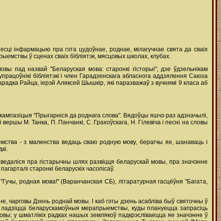
есці інфармацыю пра гэта цудоўнае, роднае, мілагучнае свята да сваіх
прыемствы ў сценах сваіх бібліятэк, мясцовых школах, клубах.
ы пад назвай "Беларуская мова: старонкі гісторыі", дзе ўдзельнікам
працоўнікі бібліятэкі і член Гарадзенскага абласнога аддзялення Саюза
адка Райца, іерэй Аляксей Шышкір, які паразважаў з вучнямі 9 класа аб
я кампазіцыя "Прыгарніся да роднага слова". Вядоўцы яшчэ раз адзначылі,
ршы М. Танка, П. Панчанкі, С. Грахоўскага, Н. Гілевіча і песні на словы
мства - з маленства ведаць сваю родную мову, берагчы яе, шанаваць і
кі.
даведаліся пра гістарычны шлях развіцця беларускай мовы, пра значэнне
 пагарталі старонкі беларускіх часопісаў.
 "Гучы, родная мова!" (Варанчанская СБ), літаратурная гасцёўня "Багата,
шне, чарговы Дзень роднай мовы. І каб гэты дзень асабліва быў святочны ў
ць ладзіцца беларускамоўныя мерапрыемствы, куды плануецца запрасіць
 мовы; у шматлікіх радках нашых землякоў падкрэсліваецца яе значэнне ў