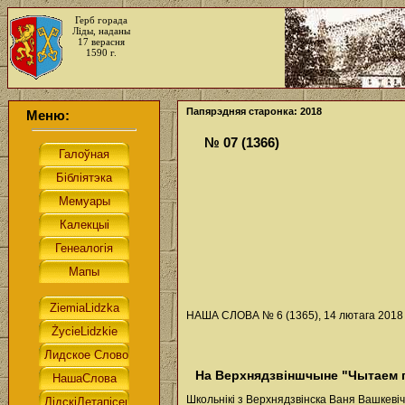
Герб горада
Ліды, наданы
17 верасня
1590 г.
Папярэдняя старонка: 2018
Меню:
№ 07 (1366)
НАША СЛОВА № 6 (1365), 14 лютага 2018 
На Верхнядзвіншчыне "Чытаем п
Школьнікі з Верхнядзвінска Ваня Вашкевіч