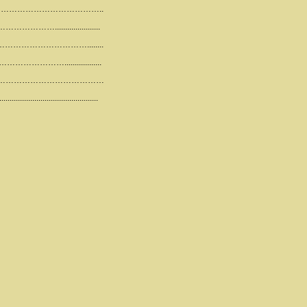
 ……………………………………………..
…......................
……………………………........
…………..................
……………………………………………
.......................................