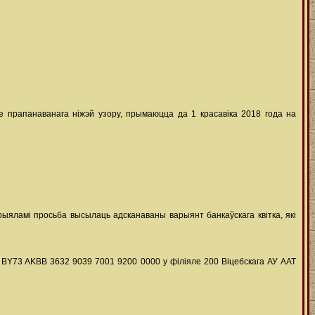
 прапанаванага ніжэй узору, прымаюцца да 1 красавіка 2018 года на
рыяламі просьба высылаць адсканаваны варыянт банкаўскага квітка, які
р/р BY73 AKBB 3632 9039 7001 9200 0000 у філіяле 200 Віцебскага АУ ААТ