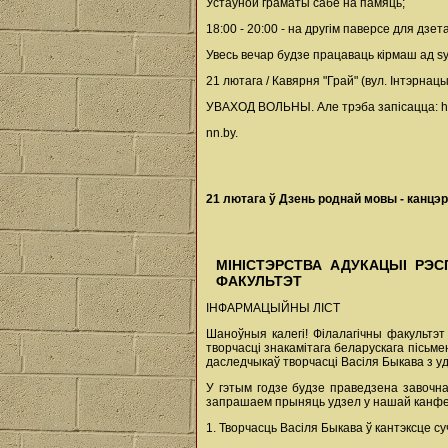
Устаўной граматы сабе на памяць;
18:00 - 20:00 - на другім паверсе для дз
Увесь вечар будзе працаваць кірмаш ад sym
21 лютага / Кавярня "Грай" (вул. Інтэрнац
УВАХОД ВОЛЬНЫ. Але трэба запісацца: ht
nn.by.
21 лютага ў Дзень роднай мовы - канцэрт
МІНІСТЭРСТВА АДУКАЦЫІ РЭС
ФАКУЛЬТЭТ
ІНФАРМАЦЫЙНЫ ЛІСТ
Шаноўныя калегі! Філалагічны факультэ
творчасці знакамітага беларускага пісь
даследчыкаў творчасці Васіля Быкава з уд
У гэтым годзе будзе праведзена завочна
запрашаем прыняць удзел у нашай канфе
1. Творчасць Васіля Быкава ў кантэксце су