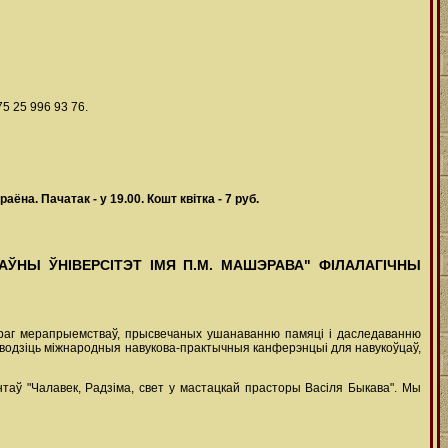
5 25 996 93 76.
на. Пачатак - у 19.00. Кошт квітка - 7 руб.
АЎНЫ ЎНІВЕРСІТЭТ ІМЯ П.М. МАШЭРАВА" ФІЛАЛАГІЧНЫ
шэраг мерапрыемстваў, прысвечаных ушанаванню памяці і даследаванню
аводзіць міжнародныя навукова-практычныя канферэнцыі для навукоўцаў,
нтаў "Чалавек, Радзіма, свет у мастацкай прасторы Васіля Быкава". Мы