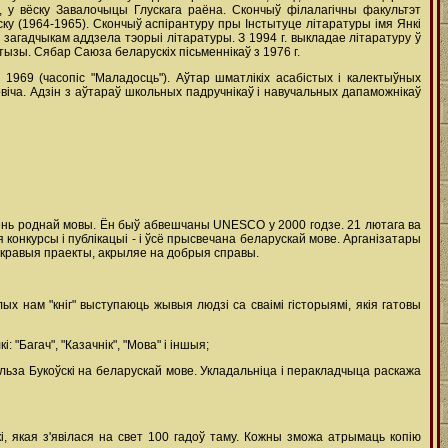
, у вёску Завалочыцы Глускага раёна. Скончыў філалагічны факультэт
ску (1964-1965). Скончыў аспірантуру пры Інстытуце літаратуры імя Янкі
агадчыкам аддзела тэорыі літаратуры. З 1994 г. выкладае літаратуру ў
ызы. Сябар Саюза беларускіх пісьменнікаў з 1976 г.
 1969 (часопіс "Маладосць"). Аўтар шматлікіх асабістых і калектыўных
віча. Адзін з аўтараў школьных падручнікаў і навучальных дапаможнікаў
зень роднай мовы. Ён быў абвешчаны UNESCO у 2000 годзе. 21 лютага ва
 конкурсы і публікацыі - і ўсё прысвечана беларускай мове. Арганізатары
 яскравыя праекты, акрыляе на добрыя справы.
лых нам "кніг" выступаюць жывыя людзі са сваімі гісторыямі, якія гатовы
 "Багач", "Казачнік", "Мова" і іншыя;
льза Букоўскі на беларускай мове. Укладальніца і перакладчыца раскажа
, якая з'явілася на свет 100 гадоў таму. Кожны зможа атрымаць копію