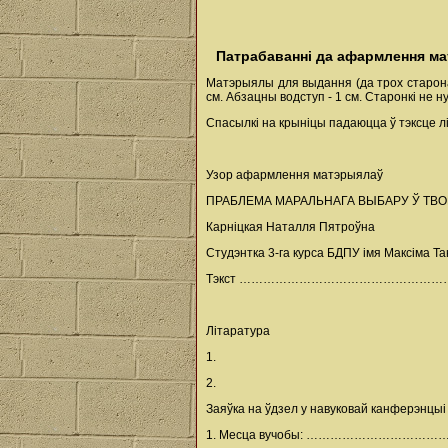
Патрабаванні да афармлення м
Матэрыялы для выдання (да трох старона
см. Абзацны водступ - 1 см. Старонкі не 
Спасылкі на крыніцы падаюцца ў тэксце ліч
Узор афармлення матэрыялаў
ПРАБЛЕМА МАРАЛЬНАГА ВЫБАРУ Ў ТВО
Карніцкая Наталля Пятроўна
Студэнтка 3-га курса БДПУ імя Максіма Та
Тэкст ………………………………………
Літаратура
1.
2.
Заяўка на ўдзел у навуковай канферэнцыі 
1. Месца вучобы: ………………………………..................