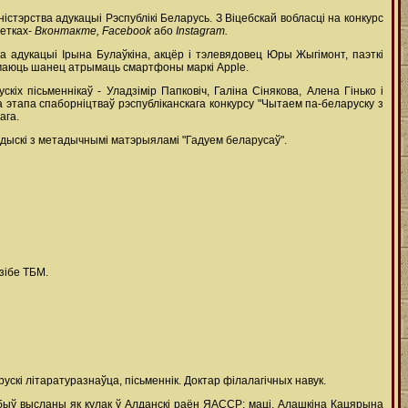
стэрства адукацыі Рэспублікі Беларусь. З Віцебскай вобласці на конкурс
сетках-
Вконтакте,
Facebook
або
Instagram.
тва адукацыі Ірына Булаўкіна, акцёр і тэлевядовец Юры Жыгімонт, паэткі
ы маюць шанец атрымаць смартфоны маркі Apple.
х пісьменнікаў - Уладзімір Папковіч, Галіна Сінякова, Алена Гінько і
этапа спаборніцтваў рэспубліканскага конкурсу "Чытаем па-беларуску з
ага.
 дыскі з метадычнымі матэрыяламі "Гадуем беларусаў".
зібе ТБМ.
ускі літаратуразнаўца, пісьменнік. Доктар філалагічных навук.
 быў высланы як кулак ў Алданскі раён ЯАССР; маці, Алашкіна Кацярына