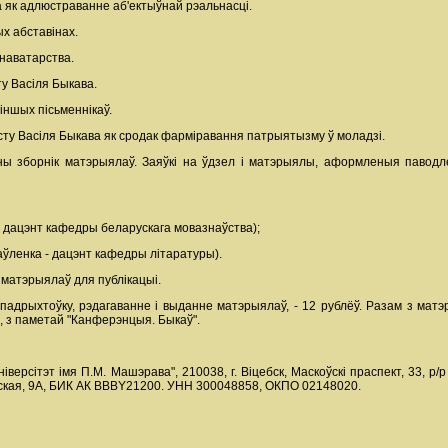
а як адлюстраванне аб'ектыўнай рэальнасці.
ых абставінах.
 наватарства.
ту Васіля Быкава.
 іншых пісьменнікаў.
сту Васіля Быкава як сродак фарміравання патрыятызму ў моладзі.
ы зборнік матэрыялаў. Заяўкі на ўдзел і матэрыялы, аформленыя паводле
 дацэнт кафедры беларускага мовазнаўства);
аўленка - дацэнт кафедры літаратуры).
 матэрыялаў для публікацыі.
 падрыхтоўку, рэдагаванне і выданне матэрыялаў, - 12 рублёў. Разам з матэ
, з паметай "Канферэнцыя. Быкаў".
іверсітэт імя П.М. Машэрава", 210038, г. Віцебск, Маскоўскі праспект, 33, 
енская, 9А, БИК АК ВВВY21200. УНН 300048858, ОКПО 02148020.