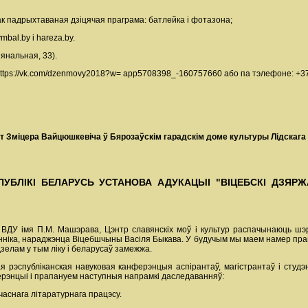
етак падрыхтаваная дзіцячая праграма: батлейка і фотазона;
bal.by і hareza.by.
ыянальная, 33).
tps://vk.com/dzenmovy2018?w= app5708398_-160757660 або па тэлефоне: +37
 Зміцера Вайцюшкевіча ў Бярозаўскім гарадскім доме культуры Лідскага раё
ПУБЛІКІ БЕЛАРУСЬ УСТАНОВА АДУКАЦЫІ "ВІЦЕБСКІ ДЗЯРЖ
т ВДУ імя П.М. Машэрава, Цэнтр славянскіх моў і культур распачынаюць 
менніка, нараджэнца Віцебшчыны Васіля Быкава. У будучым мы маем намер пр
зелам у тым ліку і беларусаў замежжа.
я рэспубліканская навуковая канферэнцыя аспірантаў, магістрантаў і студэ
рэнцыі і прапануем наступныя напрамкі даследаванняў:
часнага літаратурнага працэсу.