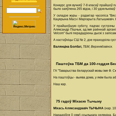
Конкурс для вучняў 7-8 класаў прайшоў па
было заяўлена 265 відэа, і 30 удзельнік
У складзе журы - рэдактар часопіса "Вяс
Кацярына Масэ і Маргарыта Латышкевіч. Н
У прайшоўшую суботу, падчас сустрэчы з
Аляксандр Пішчык, ад імя раённай арган
Velcom" былі перададзены дыскі з запісам
А настаўніцы СШ № 2, дзе праходзіла сус
Валянціна Болбат,
ТБМ, Верхнядзвінск.
Паштоўка ТБМ да 100-годдзя Бе
ГА "Таварыства беларускай мовы імя Ф. С
На паштоўцы - выява дома, у якім была аб
Наш кар.
75 гадоў Міхасю Тычыну
Міхась Аляксандравіч ТЫЧЫНА
(нар. 10
Нарадзіўся ў сям'і ссыльнага селяніна.