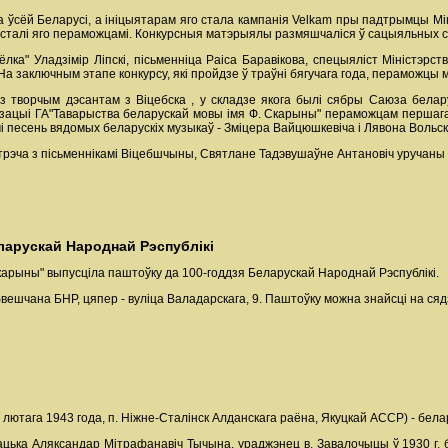
 ўсёй Беларусі, а ініцыятарам яго стала кампанія Velkam пры падтрымцы Міні
аў сталі яго пераможцамі. Конкурсныя матэрыялы размяшчаліся ў сацыяльных 
ёлка" Уладзімір Ліпскі, пісьменніца Раіса Баравікова, спецыяліст Міністэрс
а заключным этапе конкурсу, які пройдзе ў траўні бягучага года, пераможц
 творчым дэсантам з Віцебска , у складзе якога былі сябры Саюза беларускі
ізацыі ГА"Таварыства беларускай мовы імя Ф. Скарыны" пераможцам першага 
і песень вядомых беларускіх музыкаў - Зміцера Вайцюшкевіча і Лявона Вольск
трэча з пісьменнікамі Віцебшчыны, Святлане Тадэвушаўне Антановіч уручаны
ларускай Народнай Рэспублікі
карыны" выпусціла паштоўку да 100-годдзя Беларускай Народнай Рэспублікі.
вешчана БНР, цяпер - вуліца Валадарскага, 9. Паштоўку можна знайсці на сяд
 лютага 1943 года, п. Ніжне-Сталінск Алданскага раёна, Якуцкай АССР) - белар
 Бацька Аляксандар Мітрафанавіч Тычына, ураджэнец в. Завалочыцы ў 1930 г.