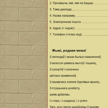
2. Прозвішча, імя, імя па бацьку
3. Тэма даклада.....……………………………………………
4. Назва напрамку……………………………
5. Электронная пошта …………………………………
6. Адрас (+ індэкс) …………………
7. Тэлефон (+плюс код) …........................................
Жыві, родная мова!
З легендаў i казак былых пакаленняў,
З калосся цяжкога жытоў і пшанiц,
З сузор'яў i сонечных
цёплых праменняў,
З грымучага ззяння бурлiвых крынiц.
З птушынага шчэбету,
шуму дубровы,
I з гора, i з радасцi, i з усяго
Таго, што лягло назаўсёды ў аснову