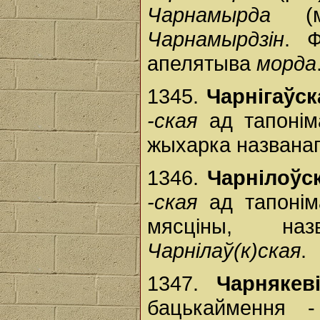
Чарнамырда
(мя
Чарнамырдзін
. 
апелятыва
морда
1345.
Чарнігаўск
-ская
ад тапоні
жыхарка названаг
1346.
Чарнілоўс
-ская
ад тапоні
мясціны, наз
Чарнілаў(к)ская
.
1347.
Чарнякев
бацькаймення