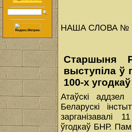
НАША СЛОВА № 11 
Старшыня Р
выступіла ў
100-х угодка
Атаўскі аддзел
Беларускі інсты
зарганізавалі 1
ўгодкаў БНР. Па