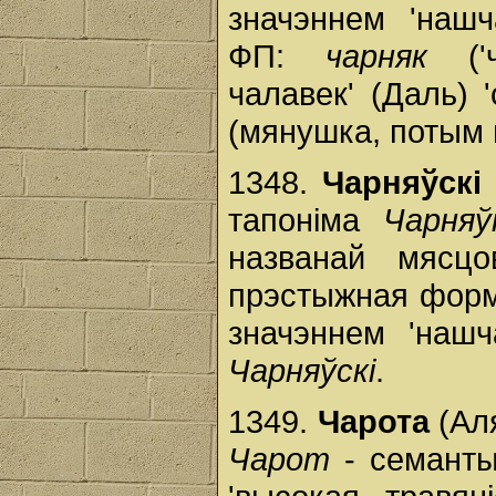
значэннем 'наш
ФП:
чарняк
('ч
чалавек' (Даль) 
(мянушка, потым 
1348.
Чарняўскі
тапоніма
Чарняў
названай мясцо
прэстыжная форм
значэннем 'наш
Чарняўскі
.
1349.
Чарота
(Аля
Чарот
- семанты