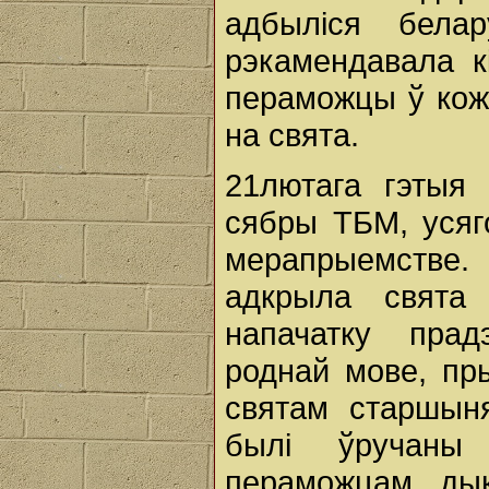
адбыліся белар
рэкамендавала к
пераможцы ў кож
на свята.
21лютага гэтыя 
сябры ТБМ, усяг
мерапрыемстве
адкрыла свята
напачатку пра
роднай мове, пр
святам старшын
былі ўручаны
пераможцам дык