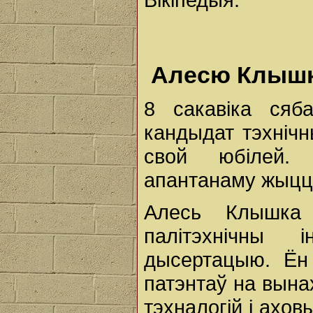
Алесю Клышку
8 сакавіка сяба
кандыдат тэхніч
свой юбілей. 
апантанаму жыццё
Алесь Клышка 
палітэхнічны 
дысертацыю. Ён 
патэнтаў на вына
тэхналогій і ахов