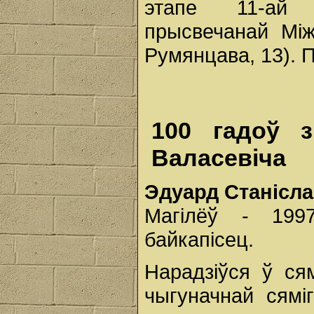
этапе 11-ай А
прысвечанай Мі
Румянцава, 13). П
100 гадоў 
Валасевіча
Эдуард Станісл
Магілёў - 1997
байкапісец.
Нарадзіўся ў сям
чыгуначнай сямі