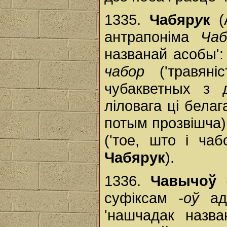
1335.
Чабяр
у
к
(
антрапоніма
Чаб
названай асобы'
чабор
('травяні
чубакветных з д
ліловага ці белаг
потым прозвішча)
('тое, што і ча
Чабярук
).
1336.
Чавычоў
(
суфіксам
-оў
ад
'нашчадак назв