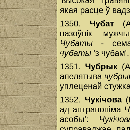
'высокая травян
якая расце ў вадз
1350.
Чубат
(Ал
назоўнік мужч
Чубаты
- семан
чубаты
'з чубам'.
1351.
Чубрык
(А
апелятыва
чубры
уплеценай стужкай
1352.
Чукічова
(
ад антрапоніма
Ч
асобы':
Чукічов
суправаджае пад