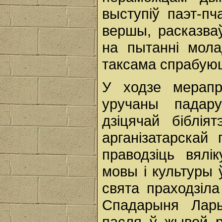
выступіў паэт-п
вершы, расказва
на пытанні мола
таксама спрабуюць
У ходзе мерапр
уручаны падар
дзіцячай біблія
арганізатарскай 
праводзіць вял
мовы і культуры
свята праходзіла
Спадарыня Лар
пасля ў жывой 