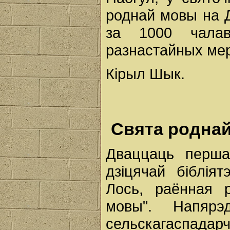
роднай мовы на 
за 1000 чала
разнастайных ме
Кірыл Шык.
Свята родна
Дваццаць перша
дзіцячай біблія
Лось, раённая 
мовы". Напяр
сельскагаспад