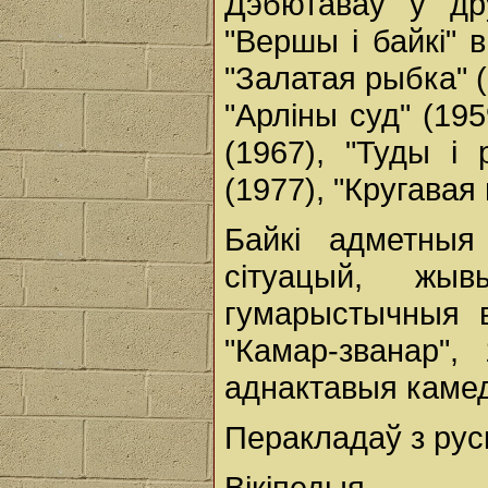
Дэбютаваў у др
"Вершы і байкі" 
"Залатая рыбка" (
"Арліны суд" (195
(1967), "Туды і
(1977), "Кругавая п
Байкі адметныя
сітуацый, жы
гумарыстычныя в
"Камар-званар",
аднактавыя камеды
Перакладаў з руск
Вікіпедыя.