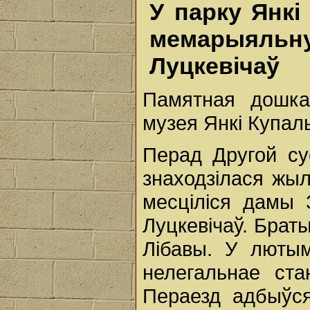
У парку Янкі
мемарыяльн
Луцкевічаў
Памятная дошка
музея Янкі Купал
Перад Другой су
знаходзілася жыл
месціліся дамы З
Луцкевічаў. Браты
Лібавы. У люты
нелегальнае ста
Пераезд адбыўс