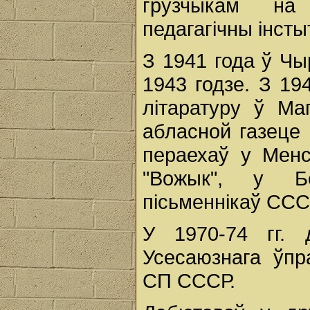
грузчыкам на
педагагічны інсты
З 1941 года ў Чы
1943 годзе. З 19
літаратуру ў Ма
абласной газеце 
пераехаў у Менс
"Вожык", у Бе
пісьменнікаў ССС
У 1970-74 гг. 
Усесаюзнага ўпр
СП СССР.