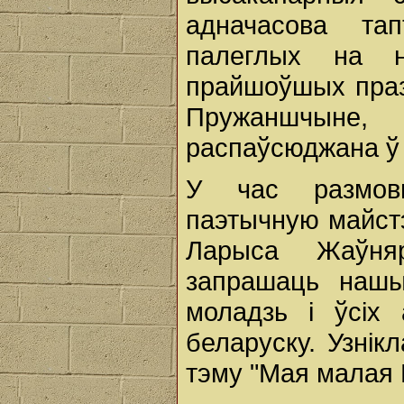
адначасова тап
палеглых на 
прайшоўшых праз
Пружаншчыне,
распаўсюджана ў 
У час размовы
паэтычную майст
Ларыса Жаўняр
запрашаць нашы
моладзь і ўсіх 
беларуску. Узнік
тэму "Мая малая 