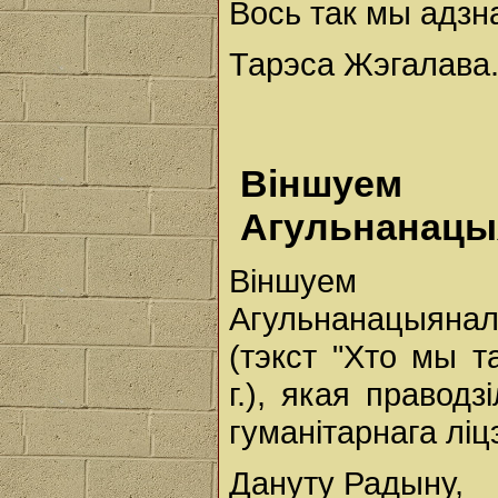
Вось так мы адзн
Тарэса Жэгалава
Віншу
Агульнанацы
Віншуем п
Агульнанацыянал
(тэкст "Хто мы т
г.), якая правод
гуманітарнага ліц
Дануту Радыну,