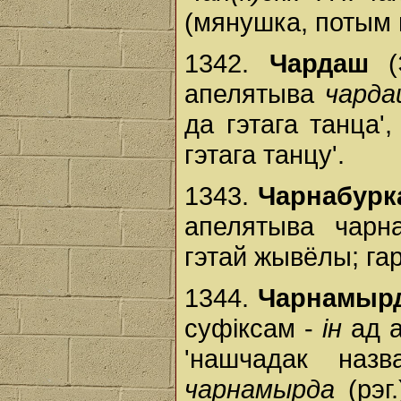
(мянушка, потым 
1342.
Чардаш
(Э
апелятыва
чард
да гэтага танца'
гэтага танцу'.
1343.
Чарнабурк
апелятыва чарна
гэтай жывёлы; гар
1344.
Чарнамырд
суфіксам -
ін
ад а
'нашчадак наз
чарнамырда
(рэг.