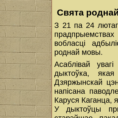
Cвята родна
З 21 па 24 лютаг
прадпрыемства
вобласці адбыл
роднай мовы.
Асаблівай увагі
дыктоўка, яка
Дзяржынскай цэн
напісана павод
Каруся Каганца, я
У дыктоўцы пры
старэйшае пака