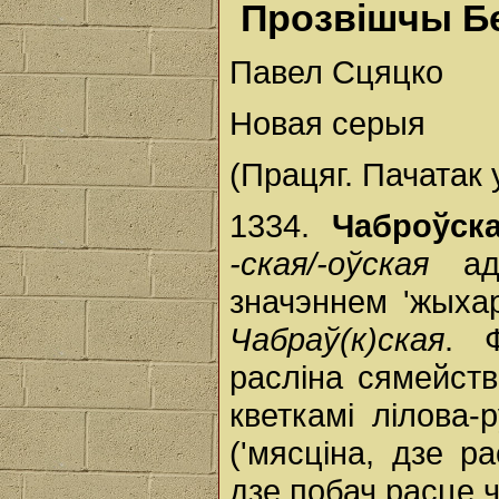
Прозвішчы Б
Павел Сцяцко
Новая серыя
(Працяг. Пачатак 
1334.
Чаброўск
-ская/-оўская
ад
значэннем 'жыха
Чабраў(к)ская
. 
расліна сямейст
кветкамі лілова-
('мясціна, дзе р
дзе побач расце ч