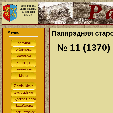
Герб горада
Ліды, наданы
17 верасня
1590 г.
Папярэдняя старо
Меню:
№ 11 (1370)