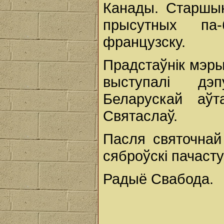
Канады. Старшын
прысутных па-
французску.
Прадстаўнік мэры
выступалі дэп
Беларускай аўт
Святаслаў.
Пасля святочнай
сяброўскі пачасту
Радыё Свабода.