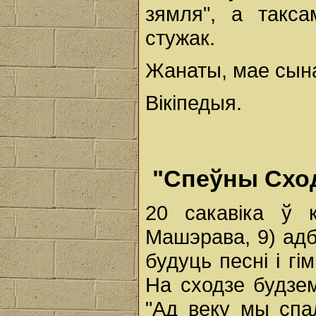
зямля", а такс
стужак.
Жанаты, мае сына 
Вікіпедыя.
"Спеўны Сход
20 сакавіка ў к
Машэрава, 9) адб
будуць песні і г
На сходзе будзем
"Ад веку мы спал