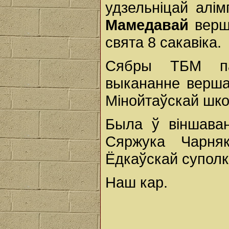
удзельніцай алі
Мамедавай
верша
свята 8 сакавіка.
Сябры ТБМ па
выкананне верша
Мінойтаўскай шко
Была ў віншаван
Сяржука Чарня
Ёдкаўскай суполкі
Наш кар.