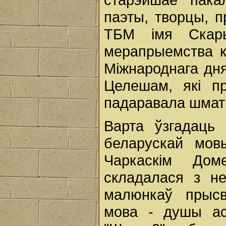
паэты, творцы, п
ТБМ імя Скар
мерапрыемства к
Міжнароднага дн
Целешам, які п
падаравала шмат 
Варта ўзгадаць
беларускай мов
Чаркаскім До
складалася з не
малюнкаў прысв
мова - душы ас