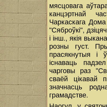
мясцовага аўтара
канцэртнай ча
Чаркаскага Дома
"Сяброўкі", дзіця
і інш., якія выка
розны густ. Пр
прасякнутыя і 
існаваць падзе
чарговы раз "С
сваёй цікавай п
значнасць род
грамадстве.
Наогул, у свято