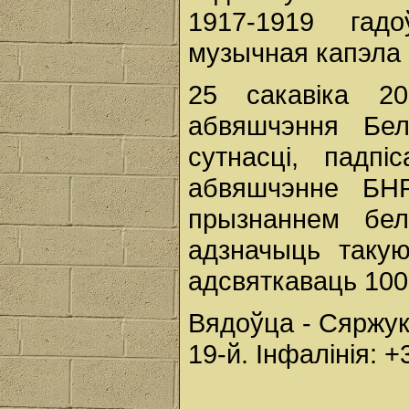
1917-1919 гад
музычная капэла "
25 сакавіка 2
абвяшчэння Бел
сутнасці, падп
абвяшчэнне БН
прызнаннем бел
адзначыць таку
адсвяткаваць 100
Вядоўца - Сяржук
19-й. Інфалінія: 