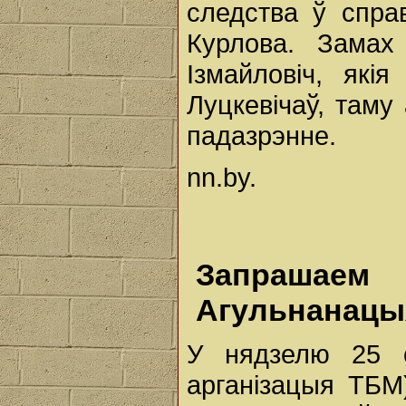
следства ў спра
Курлова. Замах 
Ізмайловіч, які
Луцкевічаў, таму
падазрэнне.
nn.by.
Запраша
Агульнанацы
У нядзелю 25 с
арганізацыя ТБМ