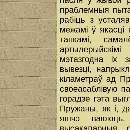
праблемныя пыта
рабіць з усталя
межамі ў якасці п
танкамі, самал
артылерыйскімі
мэтазгодна іх з
вывезці, напрык
кіламетраў ад Пр
своеасаблівую п
горадзе гэта выг
Пружаны, як і, д
яшчэ ваююць
высакапарныя 