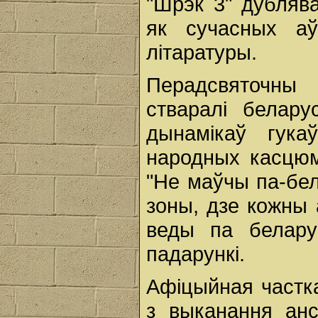
"Шрэк 3" дублява
як сучасных аў
літаратуры.
Перадсвяточны
стваралі белару
дынамікаў гука
народных касцюма
"Не маўчы па-бел
зоны, дзе кожны
веды па белару
падарункі.
Афіцыйная частка
з выканання анс