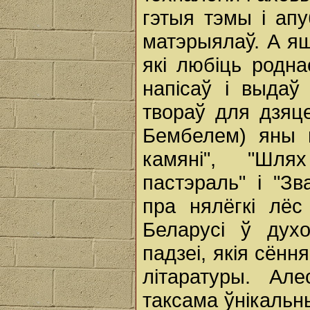
гэтыя тэмы і ап
матэрыялаў. А я
які любіць родна
напісаў і выдаў 
твораў для дзяц
Бембелем) яны н
камяні", "Шля
пастэраль" і "Зван
пра нялёгкі лё
Беларусі ў дух
падзеі, якія сённ
літаратуры. Ал
таксама ўнікальн