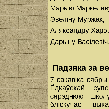
Марыю Маркелаву
Эвеліну Муржак,
Аляксандру Харэв
Дарыну Васілевіч
Падзяка за в
7 сакавіка сябры
Ёдкаўскай суп
сярэднюю школу
бліскучае вык