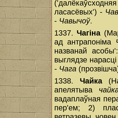
('далёкаўсход
ласасёвых') -
Ча
-
Чавычоў
.
1337.
Чагіна
(Мар
ад антрапоніма
названай асобы
выглядзе нарасці
- Чага
(прозвішча
1338.
Чайка
(На
апелятыва
чайк
вадаплаўная пер
пер'ем; 2) пла
ветразевы човен