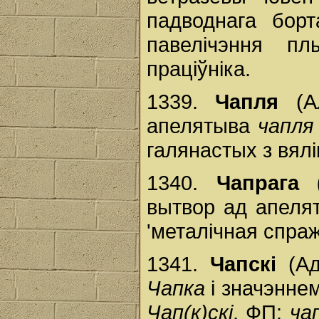
падводнага борт
павелічэння п
праціўніка.
1339.
Чапля
(Ал
апелятыва
чапля
галянастых з вялі
1340.
Чапрага 
вытвор ад апел
'металічная спраж
1341.
Чапскі
(Ад
Чапка
і значэнне
Чап(к)скі
. ФП:
ча