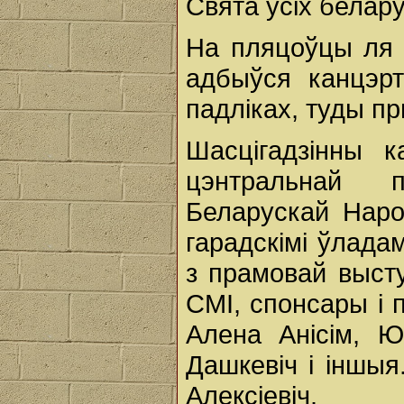
Свята ўсіх белар
На пляцоўцы ля 
адбыўся канцэрт
падліках, туды пр
Шасцігадзінны 
цэнтральнай п
Беларускай Наро
гарадскімі ўлада
з прамовай высту
СМІ, спонсары і 
Алена Анісім, Ю
Дашкевіч і іншы
Алексіевіч.