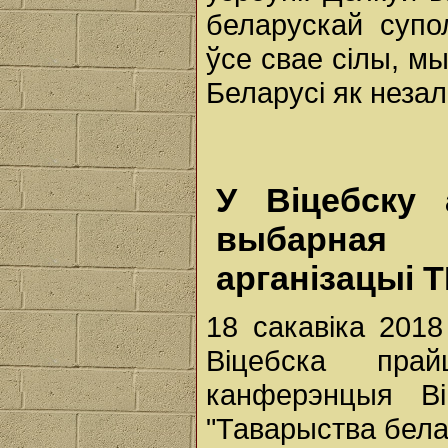
беларускай супо
ўсе свае сілы, м
Беларусі як неза
У Віцебску 
выбарная 
арганізацыі 
18 сакавіка 2018
Віцебска прай
канферэнцыя Ві
"Таварыства бела