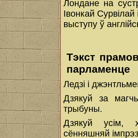
Лондане на суст
Івонкай Сурвілай
выступу ў англій
Тэкст прамов
парламенце
Ледзі і джэнтльме
Дзякуй за магч
трыбуны.
Дзякуй усім, 
сённяшняй імпрэ