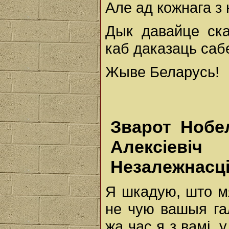
Але ад кожнага з 
Дык давайце ска
каб даказаць сабе
Жыве Беларусь!
Зварот Нобе
Алексіеві
Незалежнасц
Я шкадую, што мя
не чую вашыя гал
жа час я з вамі, 