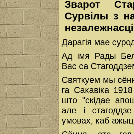
Зварот Ст
Сурвілы з н
незалежнасці
Дарагія мае суро
Ад імя Рады Бел
Вас са Стагоддзе
Святкуем мы сённ
га Сакавіка 1918
што "скідае апо
але і стагоддзе
умовах, каб ажыц