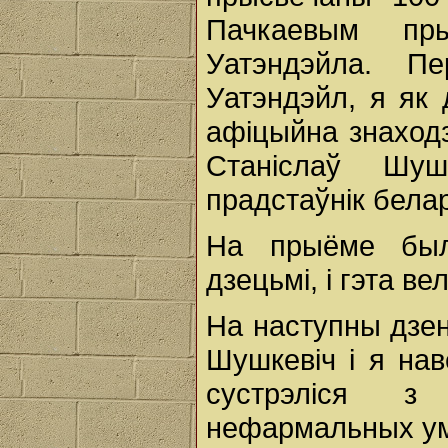
Пачкаевым пр
Уатэндэйла. П
Уатэндэйл, я як 
афіцыйна знаходз
Станіслаў Шуш
прадстаўнік бела
На прыёме был
дзецьмі, і гэта в
На наступны дзен
Шушкевіч і я нав
сустрэліся з
нефармальных умов