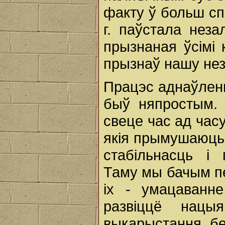
факту ў больш с
г. паўстала неза
прызнаная ўсімі 
прызнаў нашу нез
Працэс аднаўлен
быў няпростым. 
свеце час ад час
якія прымушаюць 
стабільнасць і 
Таму мы бачым пе
іх - умацаванн
развіццё нацы
выкарыстання б