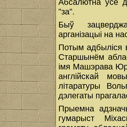
Абсалютна ўсе д
"за".
Быў зацвердж
арганізацыі на на
Потым адбыліся в
Старшынём абла
імя Машэрава Юра
англійскай мо
літаратуры Вол
дэлегаты прагала
Прыемна адзнач
гумарыст Міха