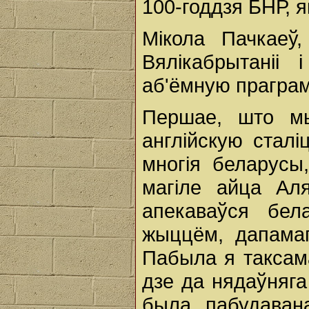
100-годдзя БНР, я
Мікола Пачкаеў
Вялікабрытаніі
аб'ёмную праграм
Першае, што мы
англійскую сталі
многія беларусы,
магіле айца Ал
апекаваўся бел
жыццём, дапама
Пабыла я таксам
дзе да нядаўняга
была пабудаван