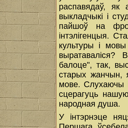
распавядаў, як 
выкладчыкі і сту
пайшоў на фро
інтэлігенцыя. Ст
культуры і мовы
выратаваліся? В
балоце", так, вы
старых жанчын, 
мове. Слухаючы і
сцерагуць нашую 
народная душа.
У інтэрнэце няц
Першага ўсебела