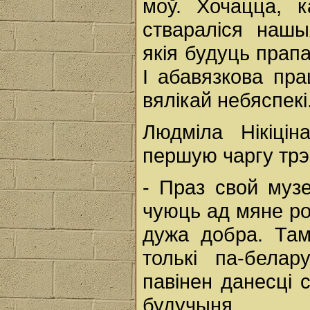
моў. Хочацца, к
ствараліся нашы
якія будуць прапа
І абавязкова пр
вялікай небяспекі
Людміла Нікіці
першую чаргу трэ
- Праз свой муз
чуюць ад мяне ро
дужа добра. Та
толькі па-бела
павінен данесці 
будучыня.