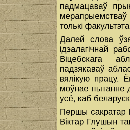
падмацаваў пры
мерапрыемстваў 
толькі факультэта,
Далей слова ўз
ідэалагічнай раб
Віцебскага аб
падзякаваў аблас
вялікую працу. 
моўнае пытанне д
усё, каб беларус
Першы сакратар 
Віктар Глушын та