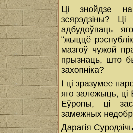
Ці знойдзе н
зсярэдзіны? Ці
адбудоўваць яг
"жыццё рэспублі
мазгоў чужой пр
прызнаць, што б
захопніка?
І ці зразумее нар
яго залежыць, ці
Еўропы, ці зас
замежных недобр
Дарагія Суродзіч