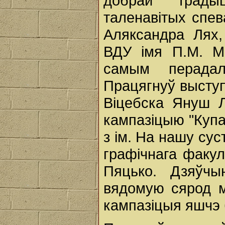
добрай трады
таленавітых спева
Аляксандра Лях,
ВДУ імя П.М. М
самым перадал
Працягнуў выступ
Віцебска Януш 
кампазіцыю "Купа
з ім. На нашу сус
графічнага факу
Пяцько. Дзяўчы
вядомую сярод м
кампазіцыя яшчэ