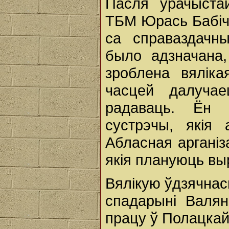
Пасля ўрачыста
ТБМ Юрась Бабіч 
са справаздачн
было адзначана
зроблена вяліка
часцей далуча
радаваць. Ён 
сустрэчы, якія
Абласная арганіз
якія плануюць вы
Вялікую ўдзячна
спадарыні Валян
працу ў Полацкай