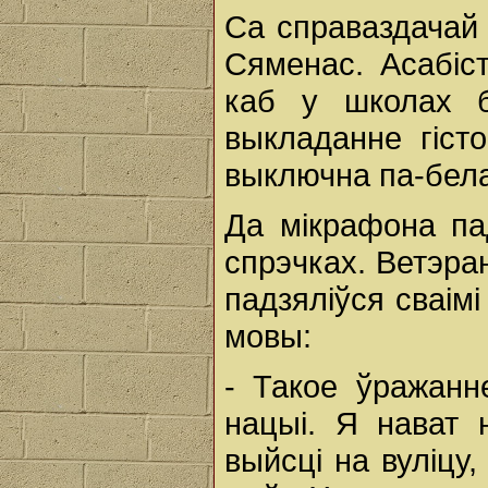
Са справаздачай 
Сяменас. Асабіс
каб у школах б
выкладанне гісто
выключна па-бела
Да мікрафона па
спрэчках. Ветэра
падзяліўся сваім
мовы:
- Такое ўражанн
нацыі. Я нават 
выйсці на вуліцу