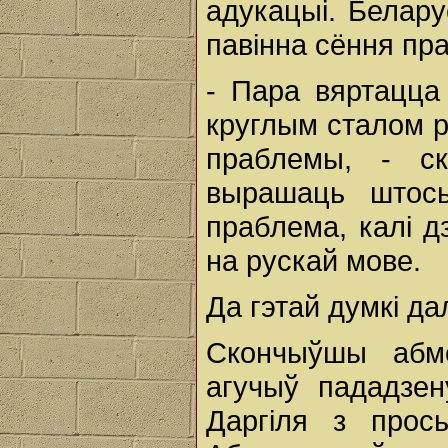
адукацыі. Белару
павінна сёння пр
- Пара вяртацца 
круглым сталом 
праблемы, - с
вырашаць штось
праблема, калі 
на рускай мове.
Да гэтай думкі да
Скончыўшы абм
агучыў пададзе
Даргіля з прос