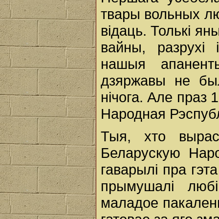
твары вольных лю
відаць. Толькі яны
вайны, разрухі 
нашыя апанент
дзяржавы не бы
нічога. Але праз
Народная Рэспубл
Тыя, хто выра
Беларускую Наро
гаварылі пра гэт
прымушалі люб
маладое пакаленн