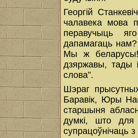
Георгій Станкеві
чалавека мова п
перавучыць я
дапамагаць нам?
Мы ж беларусы!
дзяржавы, тады 
слова".
Шэраг прысутных
Баравік, Юры На
старшыня абласн
думкі, што для
супрацоўнічаць з