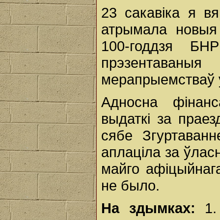
23 сакавіка я в
атрымала новыя
100-годдзя БН
прэзентаван
мерапрыемстваў у
Адносна фінан
выдаткі за прае
сябе Згуртаванн
аплаціла за ўлас
майго афіцыйнага
не было.
На здымках:
1