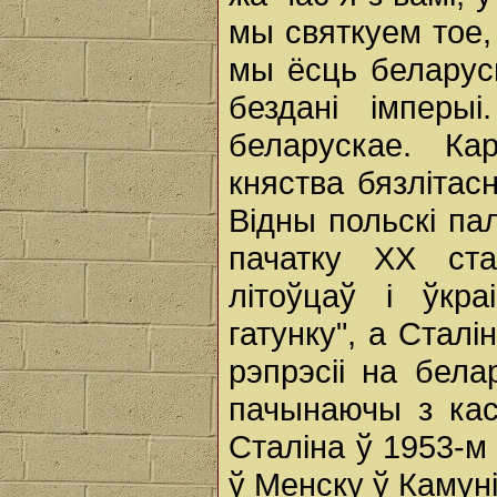
мы святкуем тое,
мы ёсць беларусы
бездані імперы
беларускае. Ка
княства бязлітас
Відны польскі па
пачатку XX ста
літоўцаў і ўкр
гатунку", а Сталі
рэпрэсіі на бела
пачынаючы з кас
Сталіна ў 1953-м
ў Менску ў Камуні