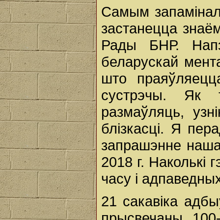
Самым запамінал
застанецца знаём
Рады БНР. Нап
беларускай мента
што праяўляецц
сустрэчы. Як 
размаўляць, узн
блізкасці. Я пер
запрашэнне наша
2018 г. Наколькі 
часу і адпаведны
21 сакавіка адбы
прысвечаны 100-