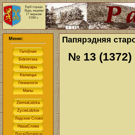
Герб горада
Ліды, наданы
17 верасня
1590 г.
Папярэдняя старо
Меню:
№ 13 (1372)