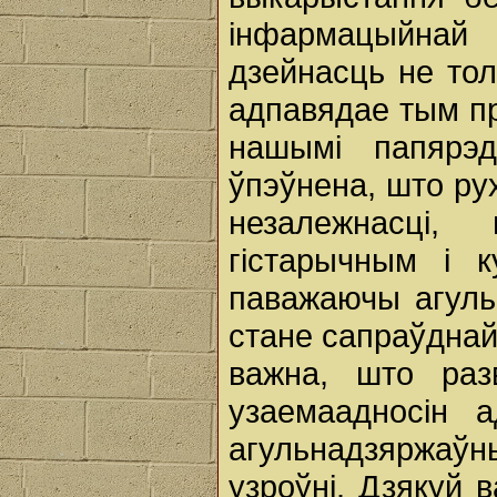
інфармацыйнай 
дзейнасць не тол
адпавядае тым пр
нашымі папярэд
ўпэўнена, што р
незалежнасці,
гістарычным і 
паважаючы агуль
стане сапраўднай
важна, што раз
узаемаадносін 
агульнадзяржаўн
узроўні. Дзякуй 