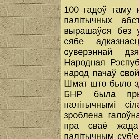
100 гадоў таму 
палітычных абс
вырашаўся без у
сябе адказнас
суверэннай дз
Народная Рэспуб
народ пачаў сво
Шмат што было зд
БНР была прыз
палітычнымі с
зроблена галоўн
пра сваё жада
палітычным суб'е