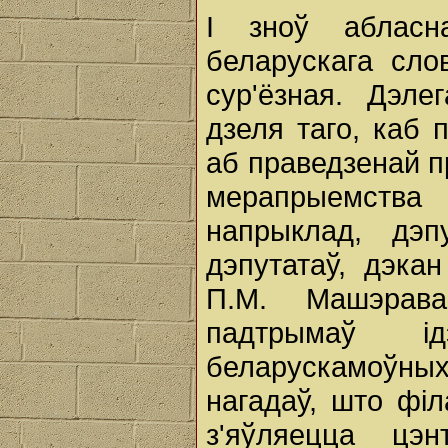
І зноў абласн
беларускага сло
сур'ёзная. Дэлег
дзеля таго, каб п
аб праведзенай 
мерапрыемства 
напрыклад, дэп
дэпутатаў, дэка
П.М. Машэрава
падтрымаў і
беларускамоўны
нагадаў, што фі
з'яўляецца цэ