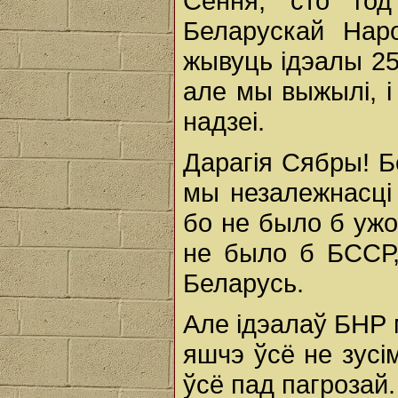
Сёння, сто год
Беларускай Наро
жывуць ідэалы 25
але мы выжылі, і
надзеі.
Дарагія Сябры! Бе
мы незалежнасці 
бо не было б ужо
не было б БССР,
Беларусь.
Але ідэалаў БНР 
яшчэ ўсё не зусі
ўсё пад пагрозай.