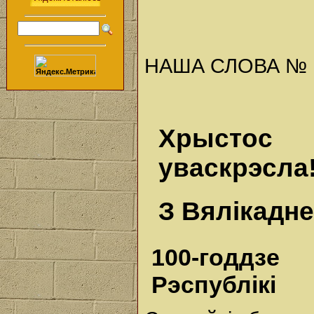
НАША СЛОВА № 13 
Хрыстос 
уваскрэсла
З Вялікадн
100-годдз
Рэспублікі