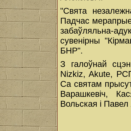
"Свята незалежн
Падчас мерапрые
забаўляльна-ад
сувенірны "Кірма
БНР".
З галоўнай сцэн
Nizkiz, Akute, РС
Са святам прысут
Варашкевіч, Ка
Вольская і Павел