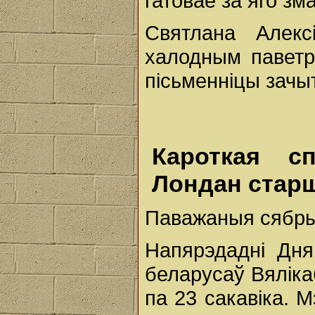
гатовае за яго зм
Святлана Алекс
халодным паветр
пісьменніцы зачы
Кароткая с
Лондан стар
Паважаныя сябры 
Напярэдадні Дня
беларусаў Вяліка
па 23 сакавіка. М