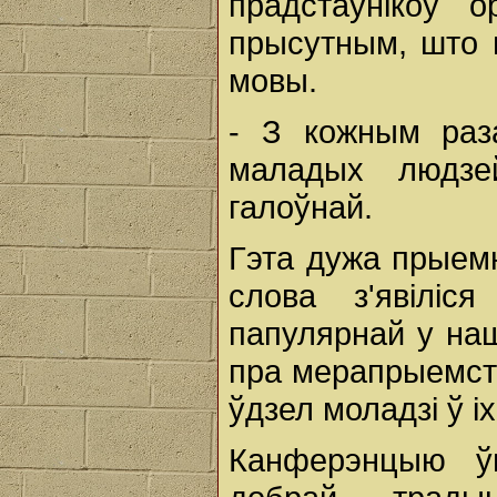
прадстаўнікоў 
прысутным, што 
мовы.
- З кожным раз
маладых людзе
галоўнай.
Гэта дужа прыемн
слова з'явілі
папулярнай у на
пра мерапрыемств
ўдзел моладзі ў іх
Канферэнцыю ў