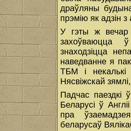
драўляны будына
прэмію як адзін з
У гэты ж вечар 
захоўваюцца ў
знаходзіцца неп
наведванне я пакі
ТБМ і некалькі 
Нясвіжскай зямлі
Падчас паездкі 
Беларусі ў Англі
пра ўзаемадзе
беларусаў Вяліка