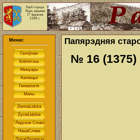
Герб горада
Ліды, наданы
17 верасня
1590 г.
Папярэдняя старо
Меню:
№ 16 (1375)