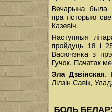
Вечарына была п
пра гісторыю све
Казевіч.
Наступныя літа
пройдуць 18 і 2
Васючэнка з прэ
Гучок. Пачатак ме
Эла Дзвінская
.
Лілзін Савік, Ула
БОЛЬ БЕЛАРУС