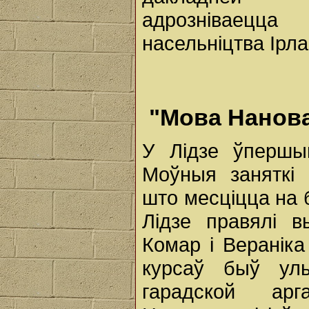
адрозніваецц
насельніцтва Ірла
"Мова Нанова
У Лідзе ўпершы
Моўныя заняткі
што месціцца на 
Лідзе правялі в
Комар і Веранік
курсаў быў уль
гарадской ар