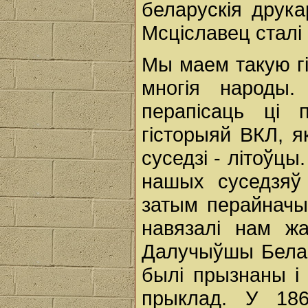
беларускія друка
Мсціславец сталі 
Мы маем такую гі
многія народы.
перапісаць ці 
гісторыяй ВКЛ, 
суседзі - літоўцы
нашых суседзяў 
затым перайначыл
навязалі нам ж
Далучыўшы Белару
былі прызнаны і 
прыклад. У 186