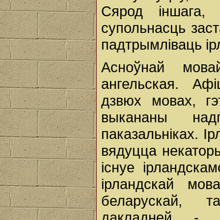
Сярод іншага, 
супольнасць заст
падтрымліваць ір
Асноўнай мова
ангельская. А
дзвюх мовах, г
выкананы на
паказальніках. І
вядуцца некаторы
існуе ірландска
ірландскай мо
беларускай, т
дакладней - 