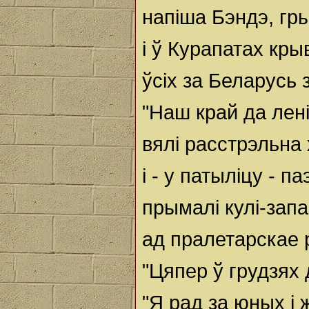
напіша Бэндэ, гры
і ў Курапатах кры
ўсіх за Беларусь 
"Наш край да лен
вялі расстрэльна х
і - у патыліцу - п
прымалі кулі-зап
ад пралетарскае р
"Цяпер ў грудзях д
"Я рад за юных і 