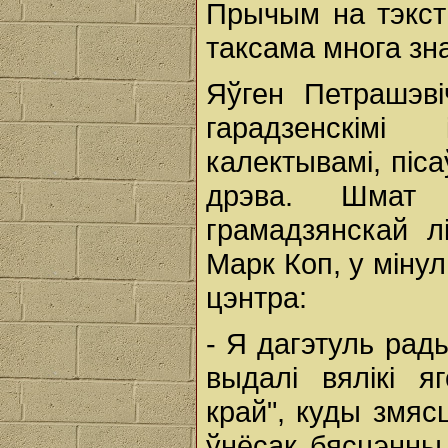
Прычым на тэкст
таксама многа зн
Яўген Петрашэві
гарадзенскімі
калектывамі, піс
дрэва. Шмат
грамадзянскай л
Марк Коп, у міну
цэнтра:
- Я дагэтуль рад
выдалі вялікі я
край", куды змяс
ўнёсак бясцэнны