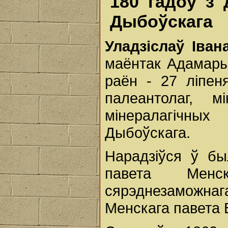
180 гадоў з
Дыбоўскага
Уладзіслаў Іва
маёнтак Адамарын
раён - 27 ліпеня
палеантолаг, м
мінералагічны
Дыбоўскага.
Нарадзіўся ў б
павета Менс
сярэднезаможна
Менскага павета 