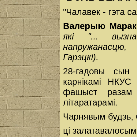
"Чалавек - гэта сад
Валерыю Марак
які "... вызн
напружанасцю,
Гарэцкі).
28-гадовы сын
карнікамі НКУС
фашыст разам 
літаратарамі.
Чарнявым будзь, 
ці залатавалосым