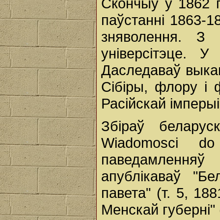
Скончыў у 1862 г
паўстанні 1863-1
зняволення. З
універсітэце. 
Даследаваў выка
Сібіры, флору i
Расійскай імперыі
Збіраў беларус
Wiadomosci do 
паведамлення
апублікаваў "Бе
павета" (т. 5, 188
Менскай губерні" (