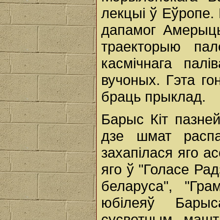
лекцыі ў Еўропе.
дапамог Амерыцы
траекторыю пал
касмічнага палі
вучоных. Гэта го
браць прыклад.
Барыс Кіт пазней
дзе шмат расп
захапілася яго а
яго ў "Голасе Рад
беларуса", "Гра
юбілеяў Барыс
сусветным машт