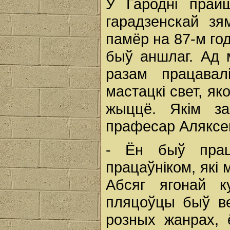
У Гародні прай
гарадзенскай зя
памёр на 87-м год
быў аншлаг. Ад 
разам працавалі
мастацкі свет, я
жыццё. Якім за
прафесар Аляксей
- Ён быў прац
працаўніком, які 
Абсяг ягонай к
пляцоўцы быў ве
розных жанрах, 