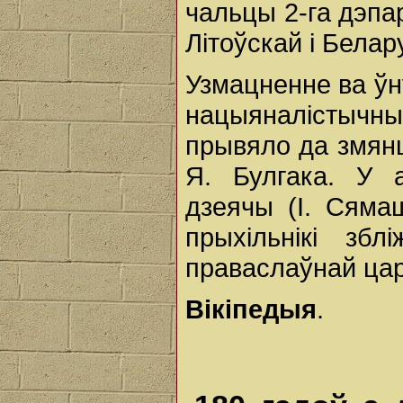
чальцы 2-га дэпар
Літоўскай і Белар
Узмацненне ва ўн
нацыяналістычн
прывяло да змяншэ
Я. Булгака. У а
дзеячы (І. Сямаш
прыхільнікі зб
праваслаўнай цар
Вікіпедыя
.