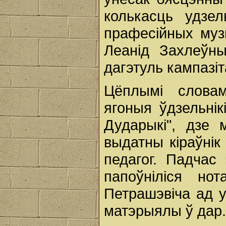
колькасць удзел
прафесійных муз
Леанід Захлеўны
дагэтуль кампазі
Цёплымі словам
ягоныя ўдзельнік
Дударыкі", дзе 
выдатны кіраўнік
педагог. Падчас
папоўніліся но
Петрашэвіча ад у
матэрыялы ў дар.