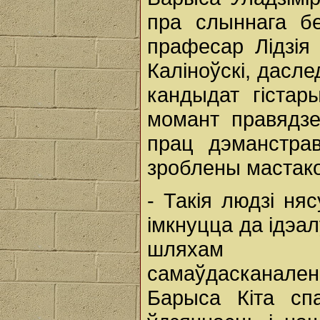
пра слыннага бе
прафесар Лідзія 
Каліноўскі, дасл
кандыдат гістар
момант правядз
прац дэманстрав
зроблены мастак
- Такія людзі ня
імкнуцца да ідэал
шляхам пас
самаўдасканален
Барыса Кіта сп