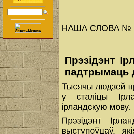
НАША СЛОВА № 16 
Прэзідэнт І
падтрымаць 
Тысячы людзей п
у сталіцы Ірл
ірландскую мову.
Прэзідэнт Ірл
выступоўцаў, як