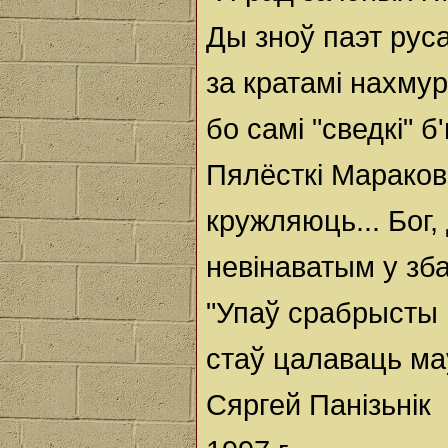
Ды зноў паэт рус
за кратамі нахму
бо самі "сведкі" 
Пялёсткі Мараков
кружляюць... Бог
невінаватым у зба
"Упаў срабрысты 
стаў цалаваць ма
Сяргей Панізьнік