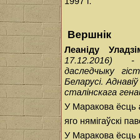
1997 г.
Вершнік
Леаніду Уладзі
17.12.2016) -
даследчыку гіст
Беларусі. Аднавіў
сталінскага гена
У Маракова ёсць 
яго нямігаўскі пав
У Маракова ёсць 