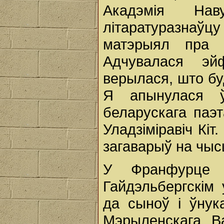
Акадэмія На
літаратуразнаўц
матэрыял пра б
Адчувалася эй
верылася, што бу
Я апынулася ў
беларускага паэт
Уладзіміравіч Кі
загаварыў на чыс
У Франфурце 
Гайдэльбергскім 
да сыноў і ўну
Мэрыленскага Ва