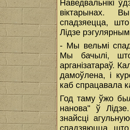
Наведвальнікі ўд
віктарынах. В
спадзяецца, што
Лідзе рэгулярнымі
- Мы вельмі спа
Мы бачылі, што
арганізатараў. К
дамоўлена, і ку
каб спрацавала к
Год таму ўжо бы
нанова" ў Лідзе
знайсці агульну
спадзяюцца, што