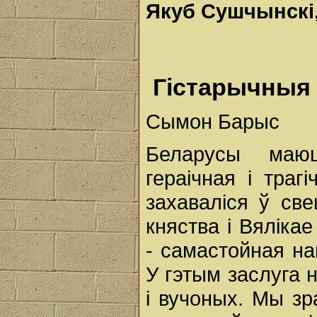
Якуб Сушчынскі
Гiстарычныя 
Сымон Барыс
Беларусы маю
гераічная і тра
захаваліся ў св
княства і Вялікае
- самастойная на
У гэтым заслуга 
і вучоных. Мы зр