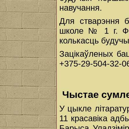
навучання.
Для стварэння б
школе № 1 г. Ф
колькасць будучы
Зацікаўленых ба
+375-29-504-32-06
Чыстае сумле
У цыкле літарату
11 красавіка адб
Барыса Уладзімір