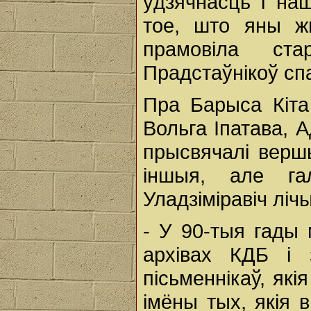
ўдзячнасць і на
тое, што яны жы
прамовіла ст
Прадстаўнікоў сп
Пра Барыса Кіта 
Вольга Іпатава, 
прысвячалі вершы
іншыя, але га
Уладзіміравіч ліч
- У 90-тыя гады 
архівах КДБ і 
пісьменнікаў, які
імёны тых, якія 