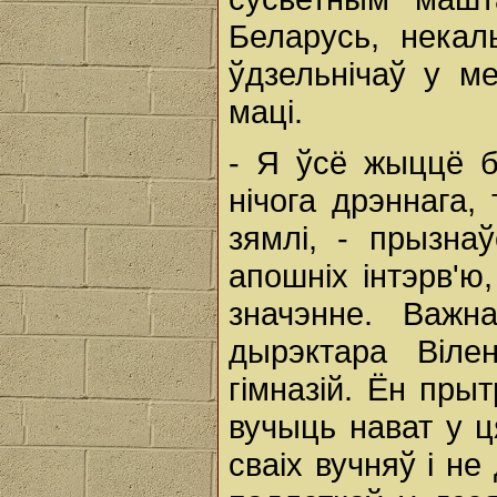
Беларусь, некал
ўдзельнічаў у м
маці.
- Я ўсё жыццё б
нічога дрэннага,
зямлі, - прызна
апошніх інтэрв'ю
значэнне. Важн
дырэктара Віле
гімназій. Ён пры
вучыць нават у ц
сваіх вучняў і н