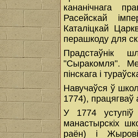
кананічнага пр
Расейскай імпе
Каталіцкай Цар
перашкоду для ск
Прадстаўнік ш
"Сыракомля". М
пінскага і тураўск
Навучаўся ў шко
1774), працягваў
У 1774 уступіў
манастырскіх шк
раён) і Жырові