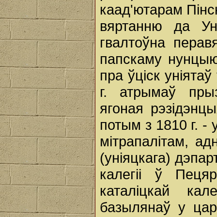
каад'ютарам Пінск
вяртанню да Уні
гвалтоўна перав
папскаму нунцыю 
пра ўціск уніятаў
г. атрымаў прыз
ягоная рэзідэнцы
потым з 1810 г. -
мітрапалітам, а
(уніяцкага) дэпа
калегіі ў Пеця
каталіцкай кале
базылянаў у цар