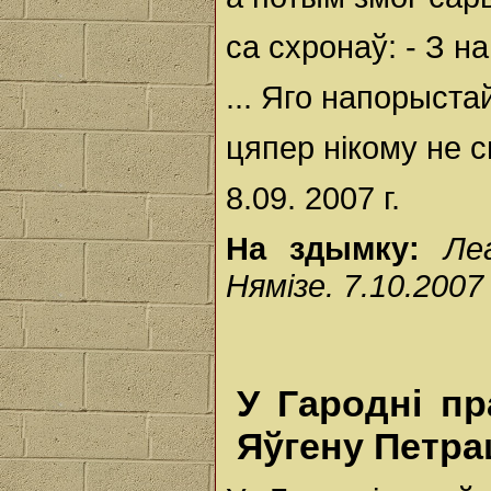
са схронаў: - З н
... Яго напорыстай
цяпер нікому не с
8.09. 2007 г.
На здымку:
Ле
Нямізе. 7.10.2007
У Гародні п
Яўгену Петра