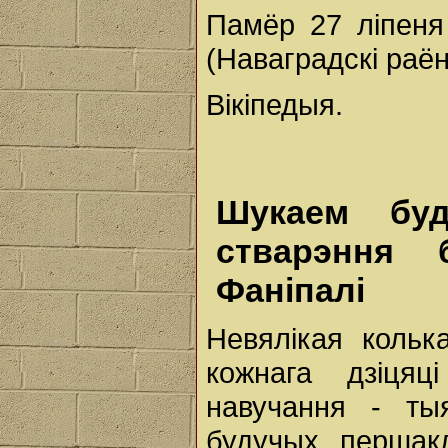
Памёр 27 ліпеня
(Наваградскі раён
Вікіпедыя.
Шукаем буд
стварэння 
Фаніпалі
Невялікая кольк
кожнага дзіцяц
навучання - ты
будучых першак