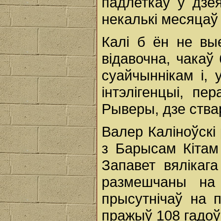
падлеткаў у дзея
некалькі месяцаў 
Калі б ён не вы
відавочна, чакаў
суайчыннікам і, 
інтэлігенцыі, п
Рыверы, дзе ства
Валер Каліноўскі
з Барысам Кітам
Запавет вялікаг
размешчаны на
прысутнічаў на п
пражыў 108 гадоў