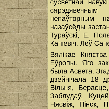
сусветнай навук
сярэдявечным 
непаўторным н
назаўсёды застан
Тураўскі, Е. Пол
Капіевіч, Леў Сапе
Вялікае Княства
Еўропы. Яго за
была Асвета. Згад
дзейнічала 18 д
Вільня, Берасце
Заблудаў, Куцей
Нясвіж, Пінск, 