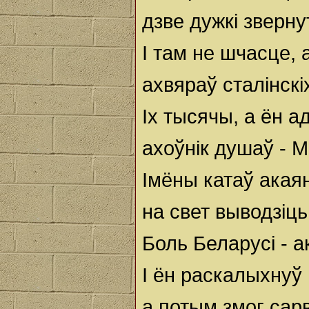
дзве дужкі зверну
I там не шчасце, 
ахвяраў сталінскіх
Іх тысячы, а ён а
ахоўнік душаў - М
Імёны катаў акая
на свет выводзіць
Боль Беларусі - ак
I ён раскалыхнуў 
а потым змог сар