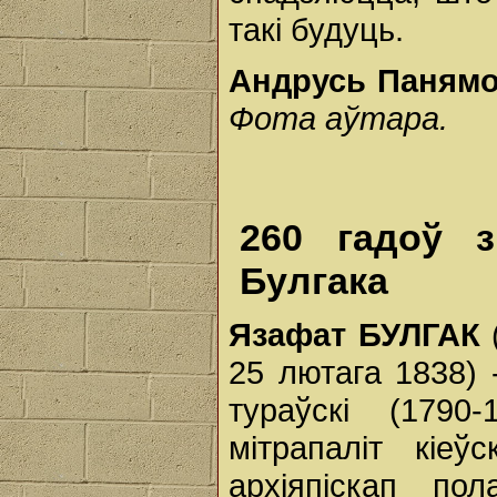
такі будуць.
Андрусь Панямо
Фота аўтара.
260 гадоў 
Булгака
Язафат БУЛГАК
(
25 лютага 1838) 
тураўскі (1790-
мітрапаліт кіеў
архіяпіскап пол