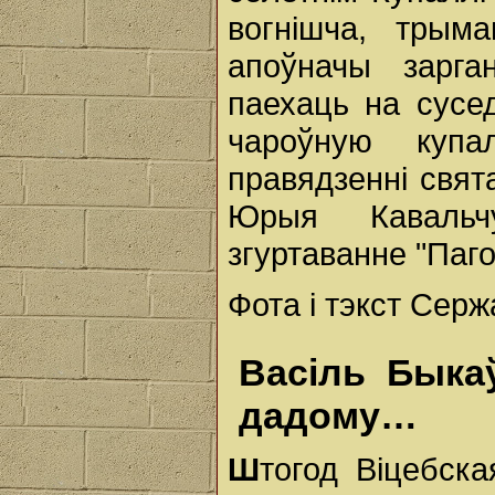
вогнішча, трым
апоўначы зарга
паехаць на сусе
чароўную куп
правядзенні свят
Юрыя Кавальчу
згуртаванне "Паго
Фота і тэкст Серж
Васіль Быка
дадому…
Ш
тогод Віцебск