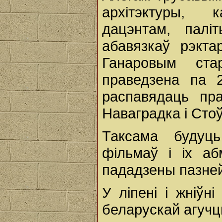
архітэктуры, 
дацэнтам, палі
абавязкаў рэктар
Ганаровым ст
праведзена па 2
распавядаць пра
Наваградка і Сто
Таксама будуць
фільмаў і іх аб
пададзены пазней
У ліпені і жніў
беларускай агуч