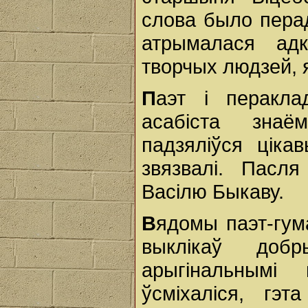
слова было пера
атрымалася адк
творчых людзей, 
П
аэт і перакла
асабіста знаё
падзяліўся цікав
звязвалі. Пасл
Васілю Быкаву.
В
ядомы паэт-гум
выклікаў добр
арыгінальнымі
ўсміхаліся, гэ