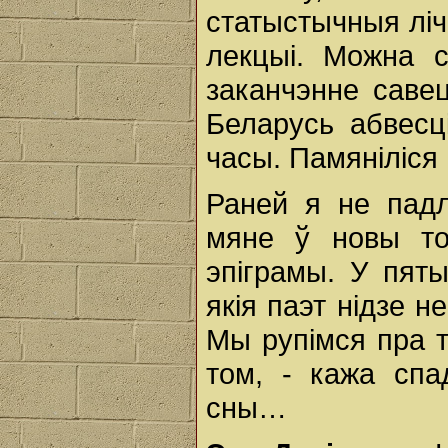
статыстычныя лічб
лекцыі. Можна 
заканчэнне саве
Беларусь абвесц
часы. Памяніліся н
Раней я не падл
мяне ў новы то
эпіграмы. У пят
якія паэт нідзе н
Мы рупімся пра т
том, - кажа спа
сны…