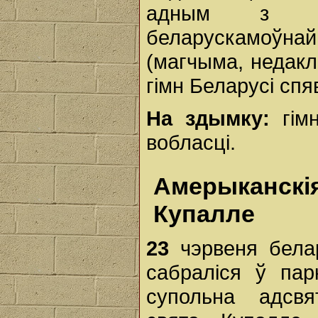
адным з са
беларускамоўн
(магчыма, недакл
гімн Беларусі спя
На здымку:
гімн
вобласці.
Амерыканск
Купалле
23
чэрвеня белар
сабраліся ў пар
супольна адсвя