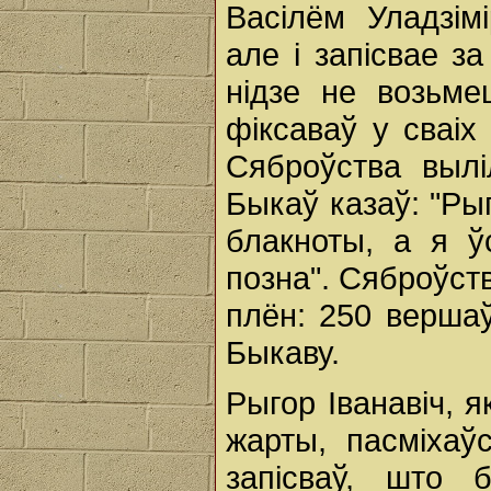
Васілём Уладзім
але і запісвае з
нідзе не возьме
фіксаваў у сваіх 
Сяброўства вылі
Быкаў казаў: "Ры
блакноты, а я ў
позна". Сяброўств
плён: 250 верша
Быкаву.
Рыгор Іванавіч, 
жарты, пасміхаў
запісваў, што 