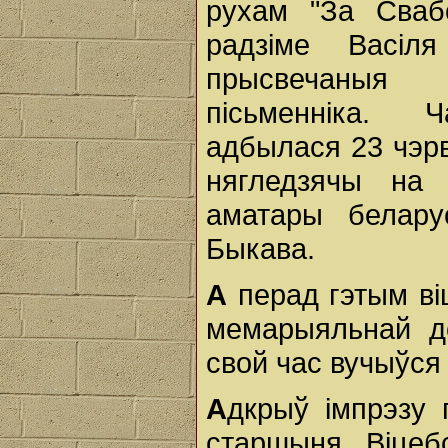
рухам "За Сваб
радзіме Васіля
прысвечаныя 
пісьменніка. 
адбылася 23 чэрв
нягледзячы на 
аматары беларус
Быкава.
А
перад гэтым віц
мемарыяльнай до
свой час вучыўся 
А
дкрыў імпрэзу 
старшыня Віце