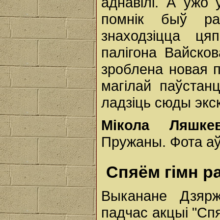
аднавілі. А ўжо 
помнік быў ра
знаходзіцца ця
палігона Вайско
зроблена новая п
магілай паўстан
ладзіць сюды экск
Мікола Ляшкев
Пружаны. Фота аў
Спяём гімн р
Выканане Дзярж
падчас акцыі "Спя