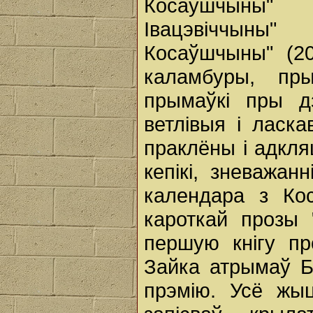
Косаўшчыны"
Івацэвіччыны" 
Косаўшчыны" (20
каламбуры, пры
прымаўкі пры дз
ветлівыя і ласка
праклёны і адкля
кепікі, зневажан
календара з Кос
кароткай прозы 
першую кнігу пр
Зайка атрымаў Б
прэмію. Усё жы