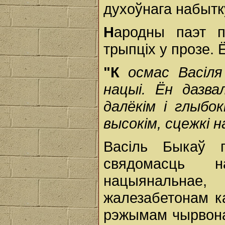
духоўнага набытку
Н
ародны паэт п
трыпціх у прозе. Ё
"К
осмас Васіля
нацыі. Ён дазва
далёкім і глыбо
высокім, сцежкі 
Васіль Быкаў 
свядомасць 
нацыянальнае
жалезабетонам ка
рэжымам чырвона