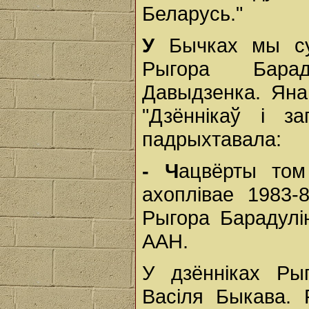
Беларусь."
У
Бычках мы сус
Рыгора Барад
Давыдзенка. Яна
"Дзённікаў і за
падрыхтавала:
- Ч
ацвёрты том
ахоплівае 1983-
Рыгора Барадулі
ААН.
У дзённіках Ры
Васіля Быкава. 