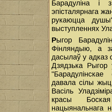
Барадуліна і 
эпісталярнага жа
рукаюцца душы"
выступленнях Улад
Р
ыгор Барадул
Фінляндыю, а з
дасылаў у адказ с
Дзядзька Рыгор 
"Барадулінскае
давала сілы жыць
Васіль Уладзімір
красы Боская
нацыянальнага н