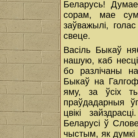
Беларусь! Думае
сорам, мае сум
заўважылі, голас
свеце.
Васіль Быкаў н
нашую, каб несці
бо разлічаны н
Быкаў на Галгоф
яму, за ўсіх т
праўдадарныя ўга
цвікі зайздрас
Беларусі ў Слов
чыстым, як думкі