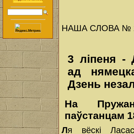
НАША СЛОВА № 27 
3 ліпеня -
ад нямецка
Дзень неза
На Пружан
паўстанцам 1
Л
я вёскі Ласа