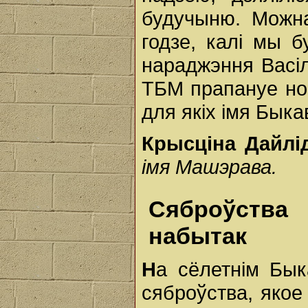
будучыню. Можн
годзе, калі мы б
нараджэння Васі
ТБМ прапануе но
для якіх імя Бык
Крысціна Дайлі
імя Машэрава.
Сяброўства 
набытак
Н
а сёлетнім Бык
сяброўства, якое