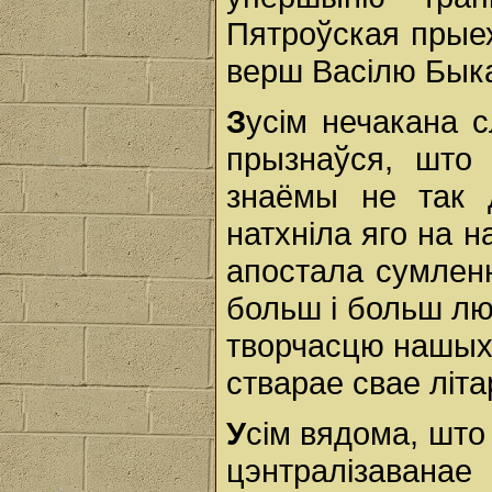
Пятроўская прые
верш Васілю Быка
З
усім нечакана с
прызнаўся, што 
знаёмы не так 
натхніла яго на 
апостала сумленн
больш і больш лю
творчасцю нашых 
стварае свае літ
У
сім вядома, што
цэнтралізаван