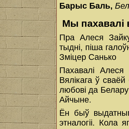
Барыс Баль,
Бел
Мы пахавалі 
Пра Алеся Зайк
тыдні, піша гало
Зміцер Санько
Пахавалі Алеся 
Вялікага ў сваёй
любові да Белару
Айчыне.
Ён быў выдатным
этналогіі. Кола 