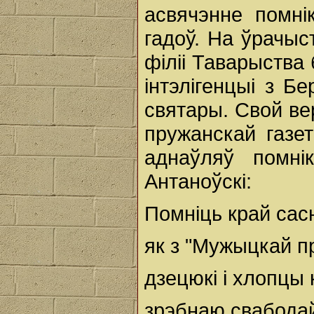
асвячэнне помні
гадоў. На ўрачыс
філіі Таварыства
інтэлігенцыі з Б
святары. Свой ве
пружанскай газет
аднаўляў помні
Антаноўскі:
Помніць край сас
як з "Мужыцкай п
дзецюкі і хлопцы
зрэбнаю свабодай