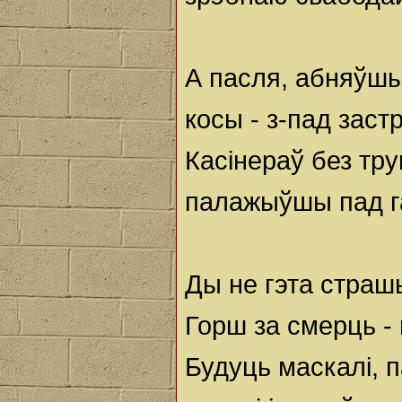
А пасля, абняўшы
косы - з-пад заст
Касінераў без тру
палажыўшы пад г
Ды не гэта страш
Горш за смерць - 
Будуць маскалі, 