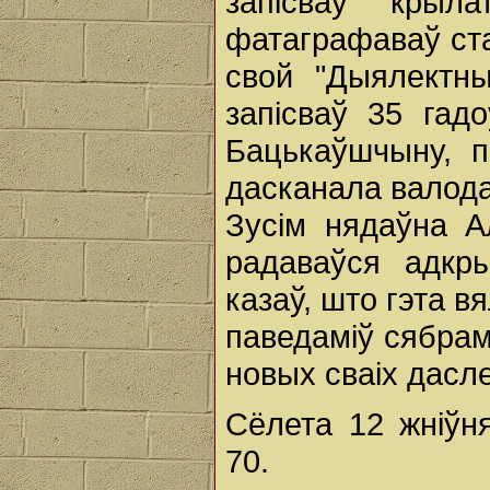
запісваў крыл
фатаграфаваў стар
свой "Дыялектны
запісваў 35 гад
Бацькаўшчыну, 
дасканала валодаў
Зусім нядаўна 
радаваўся адкр
казаў, што гэта в
паведаміў сябрам
новых сваіх дасле
Сёлета 12 жніўн
70.