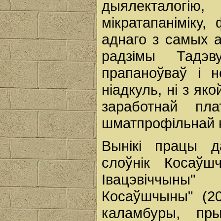
дыялекталогію
мікратапаніміку,
аднаго з самых а
радзімы Тадэ
прапаноўваў і 
ніадкуль, ні з як
заработнай п
шматпрофільнай н
Вынікі працы д
слоўнік Косаўш
Івацэвіччыны" 
Косаўшчыны" (20
каламбуры, пры