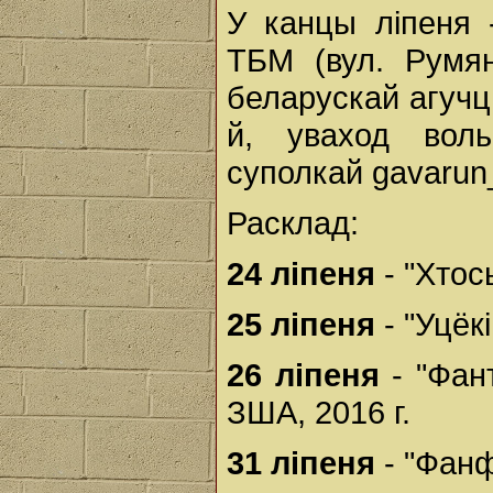
У канцы ліпеня 
ТБМ (вул. Румя
беларускай агучц
й, уваход вол
суполкай gavarun
Расклад:
24 ліпеня
- "Хтос
25 ліпеня
- "Уцёк
26 ліпеня
- "Фант
ЗША, 2016 г.
31 ліпеня
- "Фанф