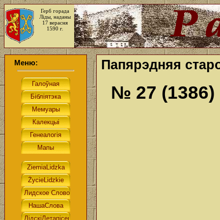
Герб горада
Ліды, наданы
17 верасня
1590 г.
Папярэдняя старо
Меню:
№ 27 (1386)