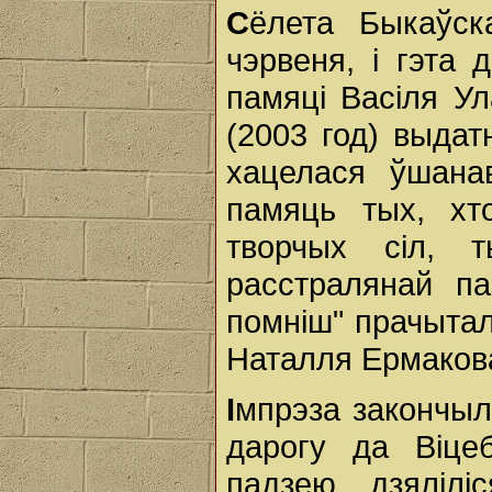
С
ёлета Быкаўск
чэрвеня, і гэта 
памяці Васіля Ул
(2003 год) выдат
хацелася ўшана
памяць тых, хт
творчых сіл, 
расстралянай па
помніш" прачыта
Наталля Ермаков
І
мпрэза закончыл
дарогу да Віце
падзею, дзялілі