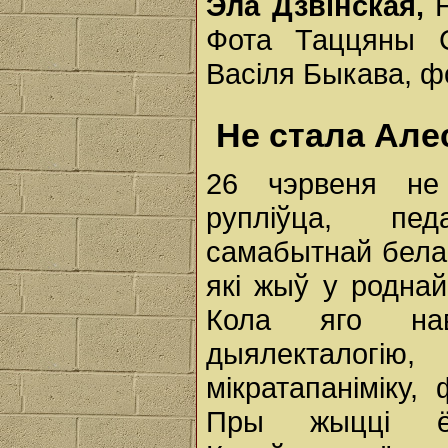
Эла Дзвінская,
Н
Фота Таццяны С
Васіля Быкава, ф
Не стала Але
26 чэрвеня не 
рупліўца, пед
самабытнай белар
які жыў у роднай
Кола яго нав
дыялекталогію
мікратапаніміку,
Пры жыцці ё