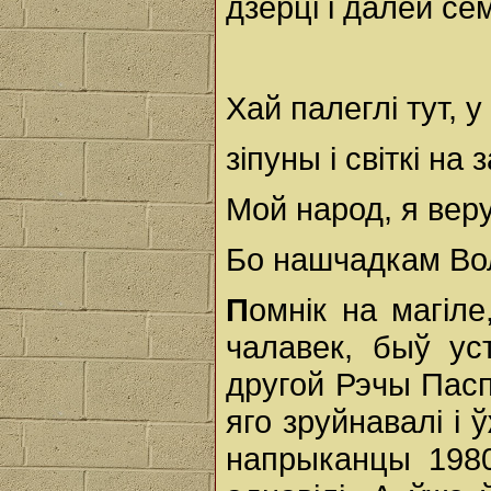
дзерці і далей се
Хай палеглі тут, 
зіпуны і світкі на 
Мой народ, я веру
Бо нашчадкам Во
П
омнік на магіл
чалавек, быў у
другой Рэчы Пасп
яго зруйнавалі і
напрыканцы 198