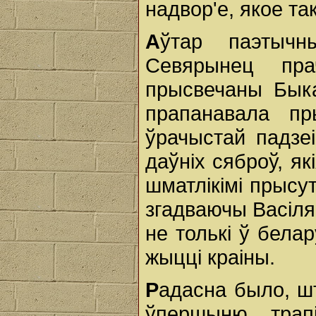
надвор'е, якое та
А
ўтар паэтычн
Севярынец пра
прысвечаны Быка
прапанавала п
ўрачыстай падзеі
даўніх сяброў, як
шматлікімі прысу
згадваючы Васіля
не толькі ў белар
жыцці краіны.
Р
адасна было, шт
ўпершыню трап