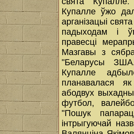
свята Купалле.
Купалле ўжо да
арганізацыі свят
падыходам і ў
правесці мерап
Мазгавы з сябра
"Беларусы ЗША
Купалле адбы
планавалася я
абодвух выхадны
футбол, валейб
"Пошук папарац
інтрыгуючай назв
Валянціна Якімо