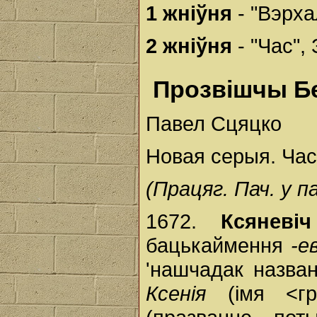
1 жніўня
- "Вэрха
2 жніўня
- "Час", 
Прозвішчы Б
Павел Сцяцко
Новая серыя. Час
(Працяг. Пач. у п
1672.
Ксяневіч
бацькаймення
-ев
'нашчадак назва
Ксенія
(імя <г