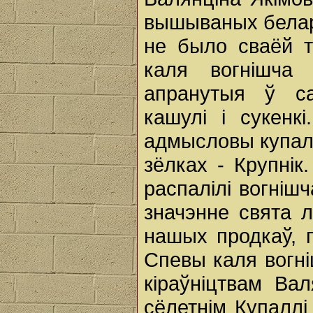
вышываных белару
не было сваёй т
каля вогнішча 
апранутыя ў с
кашулі і сукенк
адмысловы купаль
зёлках - Крупнік
распалілі вогніш
значэнне свята 
нашых продкаў, п
Спевы каля вогніш
кіраўніцтвам Ва
сёлетнім Купалл