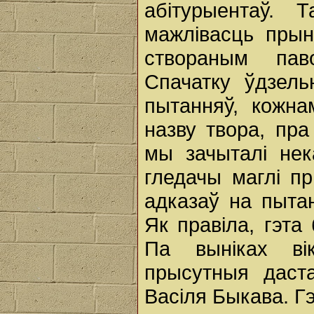
абітурыентаў.
мажлівасць прын
створаным пав
Спачатку ўдзель
пытанняў, кожна
назву твора, пра
мы зачыталі нек
гледачы маглі п
адказаў на пытан
Як правіла, гэта
Па выніках ві
прысутныя даста
Васіля Быкава. Г