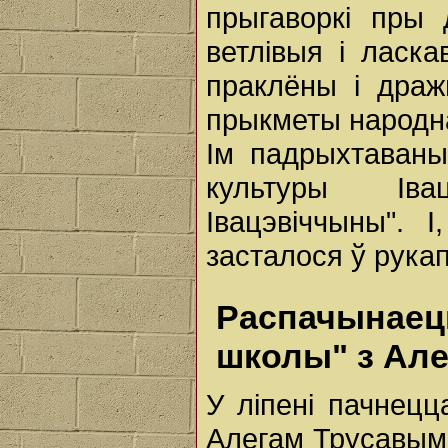
прыгаворкі пры д
ветлівыя і ласка
праклёны і дражні
прыкметы народна
Ім падрыхтаваны
культуры Івац
Івацэвіччыны". 
засталося ў рукап
Распачынаец
школы" з Ал
У ліпені пачнецц
Алегам Трусавым,