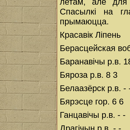
летам, але для
Спасылкі на гл
прымаюцца.
Красавік Ліпень
Берасцейская во
Баранавічы р.в. 1
Бяроза р.в. 8 3
Белаазёрск р.в. - 
Бярэсце гор. 6 6
Ганцавічы р.в. - -
Драгічын р.в. - -