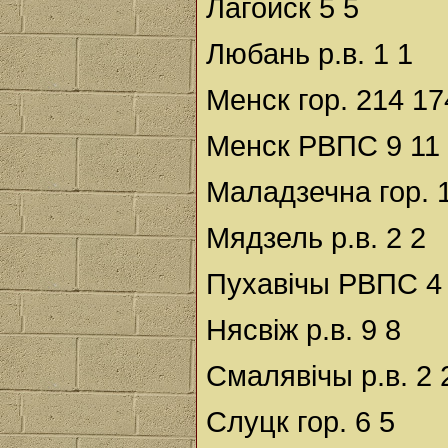
Лагойск 5 5
Любань р.в. 1 1
Менск гор. 214 17
Менск РВПС 9 11
Маладзечна гор. 
Мядзель р.в. 2 2
Пухавічы РВПС 4
Нясвіж р.в. 9 8
Смалявічы р.в. 2 
Слуцк гор. 6 5