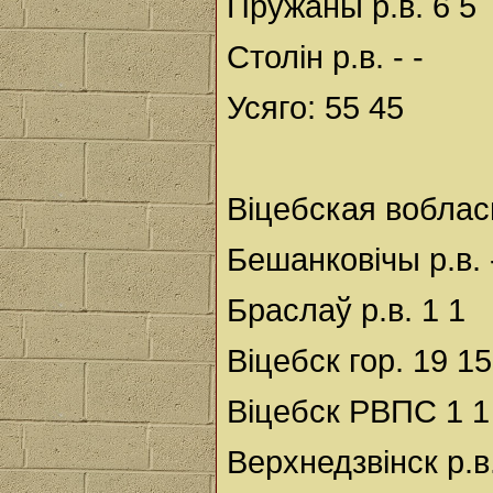
Пружаны р.в. 6 5
Столін р.в. - -
Усяго: 55 45
Віцебская воблас
Бешанковічы р.в. -
Браслаў р.в. 1 1
Віцебск гор. 19 15
Віцебск РВПС 1 1
Верхнедзвінск р.в.