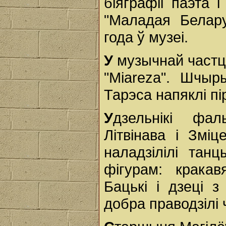
біяграфіі паэта 
"Маладая Белару
года ў музеі.
У
музычнай частцы 
"Miareza". Шчыр
Тарэса напяклі пі
У
дзельнікі фал
Літвінава і Зм
наладзілілі тан
фігурам: кракав
Бацькі і дзеці з
добра праводзілі 