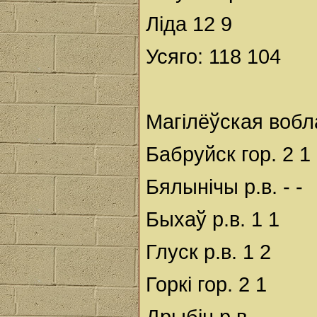
Ліда 12 9
Усяго: 118 104
Магілёўская вобл
Бабруйск гор. 2 1
Бялынічы р.в. - -
Быхаў р.в. 1 1
Глуск р.в. 1 2
Горкі гор. 2 1
Дрыбін р.в. - -