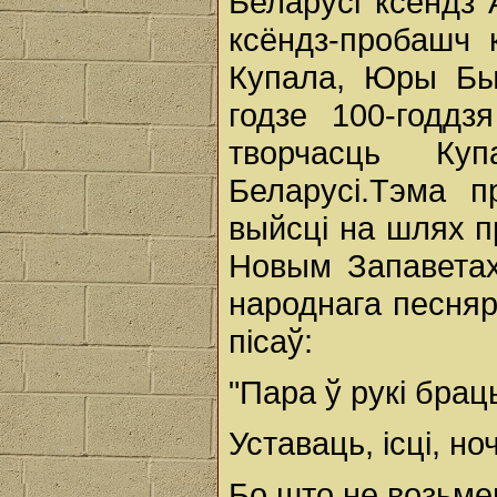
Беларусі ксёндз
ксёндз-пробашч
Купала, Юры Бык
годзе 100-годдз
творчасць Ку
Беларусі.Тэма п
выйсці на шлях п
Новым Запаветах
народнага песняр
пісаў:
"Пара ў рукі брац
Уставаць, ісці, но
Бо што не возьме