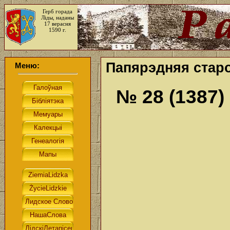
Герб горада
Ліды, наданы
17 верасня
1590 г.
Папярэдняя старо
Меню:
№ 28 (1387)