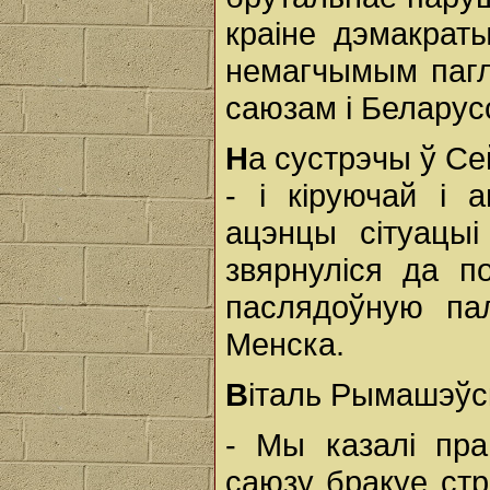
краіне дэмакрат
немагчымым пагл
саюзам і Беларус
Н
а сустрэчы ў Се
- і кіруючай і
ацэнцы сітуацыі
звярнуліся да по
паслядоўную па
Менска.
В
італь Рымашэўск
- Мы казалі пр
саюзу бракуе стр