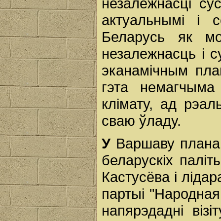
незалежнасці су
актуальнымі і 
Беларусь як мо
незалежнасць і су
эканамічным пла
гэта немагчыма
клімату, ад рэа
сваю ўладу.
У
Варшаву планав
беларускіх палі
Кастусёва і ліда
партыі "Народная
напярэдадні віз