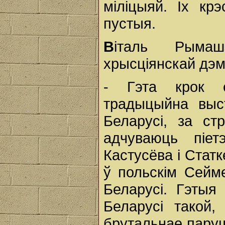
міліцыяй. Іх кр
пустыя.
В
італь Рымаш
хрысціянскай дэм
- Гэта крок с
традыцыйна выс
Беларусі, за ст
адчуваюць піет
Кастусёва і Стат
ў польскім Сейм
Беларусі. Гэтыя
Беларусі такой
брутальнае паруш