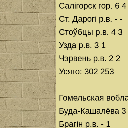
Салігорск гор. 6 4
Ст. Дарогі р.в. - -
Стоўбцы р.в. 4 3
Узда р.в. 3 1
Чэрвень р.в. 2 2
Усяго: 302 253
Гомельская вобла
Буда-Кашалёва 3
Брагін р.в. - 1