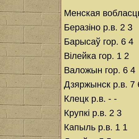
Менская вобласц
Беразіно р.в. 2 3
Барысаў гор. 6 4
Вілейка гор. 1 2
Валожын гор. 6 4
Дзяржынск р.в. 7 
Клецк р.в. - -
Крупкі р.в. 2 3
Капыль р.в. 1 1