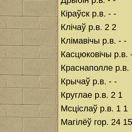
Кіраўск р.в. - -
Клічаў р.в. 2 2
Клімавічы р.в. - -
Касцюковічы р.в. -
Краснаполле р.в. -
Крычаў р.в. - -
Круглае р.в. 2 1
Мсціслаў р.в. 1 1
Магілёў гор. 24 1