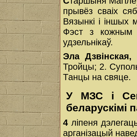
С
таршыня Магілёў
прывёз сваіх ся
Вязынкі і іншых 
Фэст з кожным 
удзельнікаў.
Эла Дзвінская,
ф
Тройцы; 2. Супол
Танцы на свяце.
У МЗС і Се
беларускімі 
4
ліпеня дэлегацы
арганізацый наве