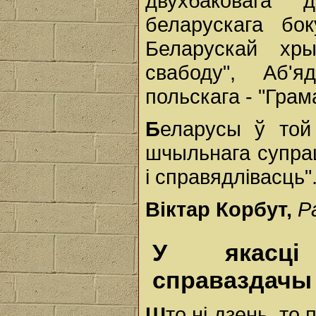
двухбаковага 
беларускага бок
Беларускай хры
свабоду", Аб'я
польскага - "Гра
Б
еларусы ў той
шчыльнага супрац
і справядлівасць"
Віктар Корбут,
Р
У якасці
справаздачы
Ш
то ні дзень, то