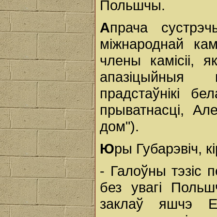
Польшчы.
А
прача сустрэ
міжнароднай кам
члены камісіі, я
апазіцыйныя 
прадстаўнікі бе
прыватнасці, Ал
дом").
Ю
ры Губарэвіч, к
- Галоўны тэзіс 
без увагі Польш
заклаў яшчэ Е