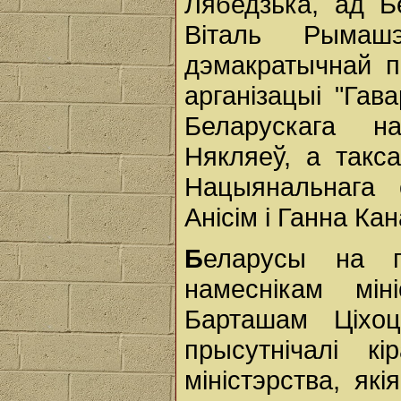
Лябедзька, ад Б
Віталь Рымаш
дэмакратычнай п
арганізацыі "Гав
Беларускага на
Някляеў, а такс
Нацыянальнага 
Анісім і Ганна Ка
Б
еларусы на п
намеснікам мі
Барташам Ціхоц
прысутнічалі кі
міністэрства, як