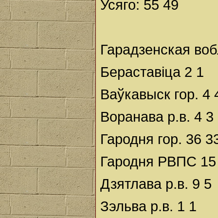
Усяго: 55 49
Гарадзенская воб
Бераставіца 2 1
Ваўкавыск гор. 4 
Воранава р.в. 4 3
Гародня гор. 36 3
Гародня РВПС 15
Дзятлава р.в. 9 5
Зэльва р.в. 1 1