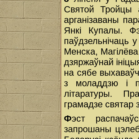
Святой Тройцы 
арганізаваны па
Янкі Купалы. Ф
паўдзельнічаць у
Менска, Магілёва
дзяржаўнай ініцы
на сябе выхаваў
з моладдзю і п
літаратуры. Пр
грамадзе святар 
Ф
эст распача
запрошаны цэлеб