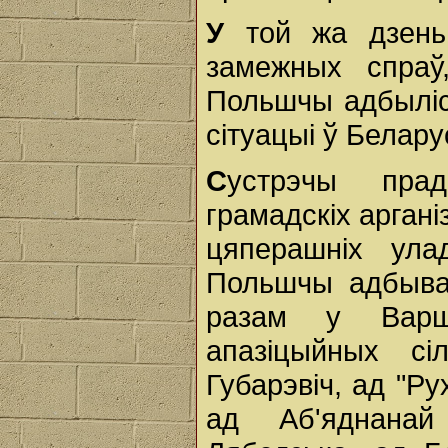
У
той жа дзень 
замежных спраў
Польшчы адбыліс
сітуацыі ў Беларус
С
устрэчы прад
грамадскіх аргані
цяперашніх ула
Польшчы адбыва
разам у Варша
апазіцыйных с
Губарэвіч, ад "Ру
ад Аб'яднанай