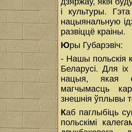
дзяржаў, якія бу
і культуры. Гэт
нацыянальную ідэ
развіццё краіны.
Ю
ры Губарэвіч:
- Нашы польскія 
Беларусі. Для і
нацыя, якая ф
магчымасць ка
знешнія ўплывы т
К
аб паглыбіць сув
польскімі калег