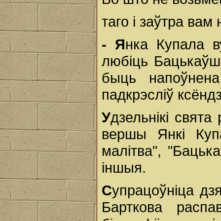
таго і заўтра вам 
- Я
нка Купала в
любіць Бацькаўш
быць напоўнен
падкрэсліў ксёнд
У
дзельнікі свята
вершы Янкі Куп
малітва", "Бацьк
іншыя.
С
упрацоўніца дз
Барткова расп