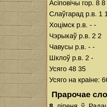
Асіповічы гор. 8 8
Слаўгарад р.в. 1 
Хоцімск р.в. - -
Чэрыкаў р.в. 2 2
Чавусы р.в. - -
Шклоў р.в. 2 -
Усяго 48 35
Усяго на краіне: 
Прарочае сло
8
ліпеня ў Рада