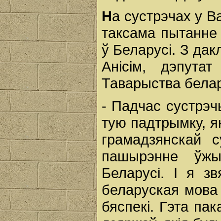
Н
а сустрэчах у В
таксама пытанне
ў Беларусі. З да
Анісім, дэпута
Таварыства белар
- Падчас сустрэч
тую падтрымку, я
грамадзянскай с
пашырэнне ўжы
Беларусі. І я з
беларуская мова
бяспекі. Гэта пака