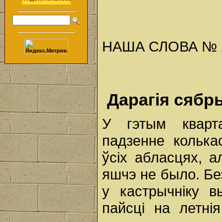
НАША СЛОВА № 28 
Дарагія сябр
У гэтым кварт
падзенне колька
ўсіх абласцях, а
яшчэ не было. Бе
у кастрычніку 
пайсці на летні