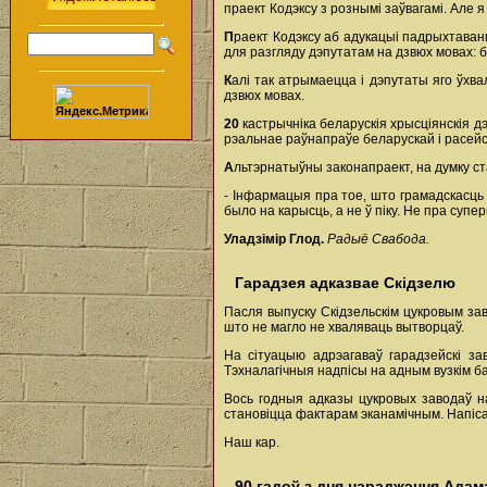
праект Кодэксу з рознымі заўвагамі. Але 
П
раект Кодэксу аб адукацыі падрыхтаван
для разгляду дэпутатам на дзвюх мовах: б
К
алі так атрымаецца і дэпутаты яго ўхва
дзвюх мовах.
20
кастрычніка беларускія хрысціянскія 
рэальнае раўнапраўе беларускай і расейс
А
льтэрнатыўны законапраект, на думку с
- Інфармацыя пра тое, што грамадскасць
было на карысць, а не ў піку. Не пра супер
Уладзімір Глод.
Радыё Свабода.
Гарадзея адказвае Скідзелю
Пасля выпуску Скідзельскім цукровым за
што не магло не хваляваць вытворцаў.
На сітуацыю адрэагаваў гарадзейскі за
Тэхналагічныя надпісы на адным вузкім ба
Вось годныя адказы цукровых заводаў на
становіцца фактарам эканамічным. Напіса
Наш кар.
90 гадоў з дня нараджэння Адам