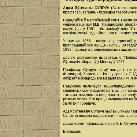
Адам Яўгенавіч СУПРУН
(24 кастрычніка
прафесар, загадчык кафедры тэарэтычнага
Нарадзіўся ў настаўніцкай сям'і. Пасля ва
універсітэце імя М.В. Ламаносава абаран
навукоўца: у 1961 г. ён напісаў кнігу "С
часціны мовы". Аднайменная кніга дагэту
У тым жа 1966 г. навуковец пераехаў у 
прапрацаваў усё жыццё - больш 30 гадоў.
1993 г. адкрыта спецыяльнасць і аддзялен
Другую доктарскую дысертацыю "Лінгвад
Яўгенавіч абараніў у Менску ў 1981 г.
Прафесар Супрун чытаў лекцыі і выступаў
Фінляндыі, Харватыі, Чэхіі, у краінах СН
лаўрэат міжнароднага медаля МАПРЯЛ імя 
Навуковец вылучаўся энцыклапедычнай ш
славянскіх моў, псіхалінгвістыцы, лінгва-
таксама комплекс з пяці частотных слоў
розных мовах. Яго працы выдаваліся на ўсі
за 60 кніг і брашур.
Адам Яўгенавіч Супрун быў выбітным педа
Супруна нямала падручнікаў і навучальн
Дадатковую інфармацыю пра А. Е. Супруне
Вікіпедыя.