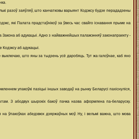
нка.
алькі разоў заяўляў, што канчатковы варыянт Кодэксу будзе перададзены
дэкс, які Палата прадстаўнікоў за ўвесь час свайго існавання прыме на
га Закона аб адукацыі. Адно з найважнейшых палажэнняў законапраекту -
 Кодэксу аб адукацыі.
 выключаю, што яны за тыдзень усё даробяць. Тут жа галоўнае, каб яно
леннем упакоўкі пазіцыі іншых заводаў на рынку Беларусі пахіснуліся,
ытам. З абодвух шырокіх бакоў пачка назва аформлена па-беларуску.
 на ўпакоўках абедзвюх дзяржаўных моў. Ну, і вельмі важна, што мова