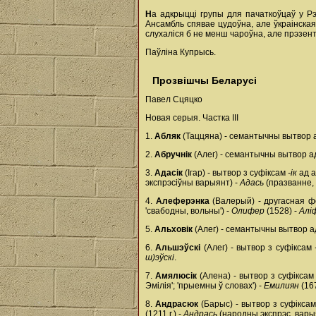
Н
а адкрыцці групы для пачаткоўцаў у Рэ
Ансамбль спявае цудоўна, але ўкраінская
слухаліся б не менш чароўна, але прэзент
Паўліна Купрысь.
Прозвішчы Беларусі
Павел Сцяцко
Новая серыя. Частка ІІІ
1.
Абляк
(Таццяна) - семантычны вытвор
2.
Абручнік
(Алег) - семантычны вытвор ад
3.
Адасік
(Ігар) - вытвор з суфіксам
-ік
ад 
экспрэсіўны варыянт) -
Адась
(празванне,
4.
Алеферэнка
(Валерый) - другасная 
'свабодны, вольны') -
Олифер
(1528) -
Алі
5.
Альховік
(Алег) - семантычны вытвор 
6.
Альшэўскі
(Алег) - вытвор з суфіксам
ш)эўскі
.
7.
Амялюсік
(Алена) - вытвор з суфікса
Эмілія'; 'прыемны ў словах') -
Емилиян
(167
8.
Андрасюк
(Барыс) - вытвор з суфікса
(1211 г.) -
Андрась
(народны экспрэс. варыя