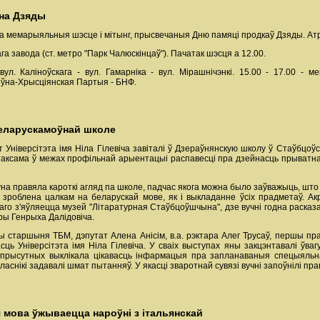
 на Дзяды
уцца мемарыяльныя шэсце і мітынг, прысвечаныя Дню памяці продкаў Дзяды. А
ага завода (ст. метро "Парк Чалюскінцаў"). Пачатак шэсця а 12.00.
ул. Каліноўскага - вул. Гамарніка - вул. Мірашнічэнкі. 15.00 - 17.00 
ўна-Хрысціянская Партыя - БНФ.
 беларускамоўнай школе
ат Універсітэта імя Ніла Гілевіча завіталі ў Дзераўнянскую школу ў Стаўбц
аксама ў межах профільнай арыентацыі распавесці пра дзейнасць прыватнай у
 правяла кароткі агляд па школе, падчас якога можна было заўважыць, што 
роблена цалкам на беларускай мове, як і выкладанне ўсіх прадметаў. Ак
го з'яўляецца музей "Літаратурная Стаўбцоўшчына", дзе вучні годна расказал
оры Генрыха Далідовіча.
 старшыня ТБМ, дэпутат Алена Анісім, в.а. рэктара Алег Трусаў, першы пра
ць Універсітэта імя Ніла Гілевіча. У сваіх выступах яны закцэнтавалі ўва
прысутных выклікала цікавасць інфармацыя пра запланаваныя спецыяльнас
аснікі задавалі шмат пытанняў. У якасці зваротнай сувязі вучні запоўнілі п
 мова ўжываецца нароўні з італьянскай