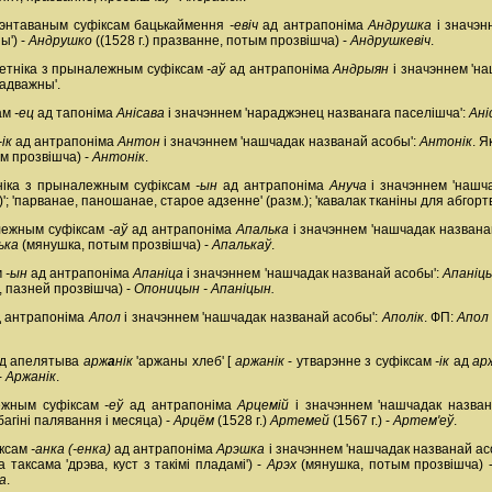
кцэнтаваным суфіксам бацькаймення
-евіч
ад антрапоніма
Андрушка
і значэн
ы') -
Андрушко
((1528 г.) празванне, потым прозвішча) -
Андрушкевіч
.
метніка з прыналежным суфіксам
-аў
ад антрапоніма
Андрыян
і значэннем 'н
адважны'.
сам
-ец
ад тапоніма
Анісава
і значэннем 'нараджэнец названага паселішча':
Ані
-ік
ад антрапоніма
Антон
і значэннем 'нашчадак названай асобы':
Антонік
. Я
ым прозвішча) -
Антонік
.
ніка з прыналежным суфіксам
-ын
ад антрапоніма
Ануча
і значэннем 'нашч
)'; 'парванае, паношанае, старое адзенне' (разм.); 'кавалак тканіны для абгорт
алежным суфіксам
-аў
ад антрапоніма
Апалька
і значэннем 'нашчадак названа
ька
(мянушка, потым прозвішча) -
Апалькаў
.
м
-ын
ад антрапоніма
Апаніца
і значэннем 'нашчадак названай асобы':
Апаніц
 пазней прозвішча) -
Опоницын - Апаніцын.
 антрапоніма
Апол
і значэннем 'нашчадак названай асобы':
Аполік
. ФП:
Апол
ад апелятыва
арж
а
нік
'аржаны хлеб' [
аржанік
- утварэнне з суфіксам
-ік
ад
ар
-
Аржанік
.
лежным суфіксам
-еў
ад антрапоніма
Арцемій
і значэннем 'нашчадак назва
багіні палявання і месяца) -
Арцём
(1528 г.)
Артемей
(1567 г.) -
Артем'еў
.
іксам
-анка (-енка)
ад антрапоніма
Арэшка
і значэннем 'нашчадак названай ас
таксама 'дрэва, куст з такімі пладамі') -
Арэх
(мянушка, потым прозвішча) 
а
.