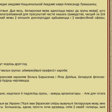
ядае акадэмік Нацыянальнай Акадэміі навук Аляксандр Лукашанец:
ёртвыя. Дык вось, беларуская мова адносіцца якраз да групы моваў, што
 запатрабаванай для прасунутай часткі нашага грамадства, часцей за ўсё
кай мовы ў апошнія дзесяцігоддзі адбываецца і ў канфесійнай сферы,
 ходзіць другі год.
ў малых групах: абмяркоўвалі прафесіі і заробкі.
краінскімі каранямі Вольга Барысенка і Ягор Дзёбык, беларускі філолаг-
ор будуць чаргавацца.
шне, хацелася б падзяліць групы, - кажуць арганізатары. - Але для гэтага
мыя ва Украіне ("Калі мае ўкраінскія сябры вывучылі беларускую мову, мне
ты. Большасць, аднак, проста хоча адчуваць сябе ў сваёй талерцы, калі