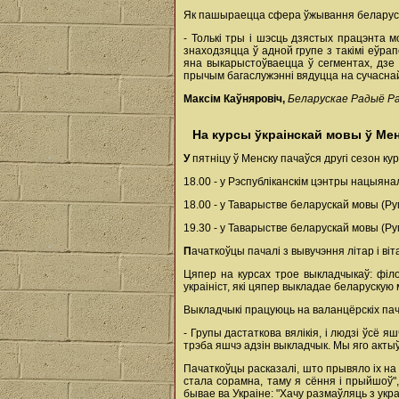
Як пашыраецца сфера ўжывання беларуска
- Толькі тры і шэсць дзястых працэнта м
знаходзяцца ў адной групе з такімі еўра
яна выкарыстоўваецца ў сегментах, дзе
прычым багаслужэнні вядуцца на сучасна
Максім Каўняровіч,
Беларускае Радыё Р
На курсы ўкраінскай мовы ў Мен
У
пятніцу ў Менску пачаўся другі сезон к
18.00 - у Рэспубліканскім цэнтры нацыяна
18.00 - у Таварыстве беларускай мовы (Ру
19.30 - у Таварыстве беларускай мовы (Рум
П
ачаткоўцы пачалі з вывучэння літар і віт
Цяпер на курсах трое выкладчыкаў: філол
украініст, які цяпер выкладае беларускую 
Выкладчыкі працуюць на валанцёрскіх пач
- Групы дастаткова вялікія, і людзі ўсё 
трэба яшчэ адзін выкладчык. Мы яго акты
Пачаткоўцы расказалі, што прывяло іх на 
стала сорамна, таму я сёння і прыйшоў",
бывае ва Украіне: "Хачу размаўляць з украі