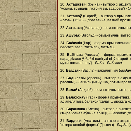
20.
Асташкевіч
(Ірына) - вытвор з акцэ
'моцны, трывалы, устойлівы, здаровы') -
О
21.
Асташоў
(Сяргей) - вытвор з прына
Асташ
(1528) - (празванне, пазней прозв
22.
Астравец
(Усевалад) - семантычны выт
23.
Ашурак
(Вітольд) - семантычны вытво
24.
Бабачкін
(Ігар) - форма прыналежнаг
бабочка
заал. 'матылёк, матыль'.
25.
Бабічава
(Анжэла) - форма прымет
нарадзілася ў бабкі-павітухі ці ў старой
мужчынскага полу')
- Бабіч - Бабічава
.
26.
Багдзяй
(Васіль) - варыянт імя
Багдан
27.
Бадылевіч
(Арсень) - вытвор з акцэ
расліны') -
Бадыль
(мянушка, потым прозв
28.
Балай
(Андрэй) - семантычны вытвор
29.
Балахонаў
(Ігар) - форма прыметнік
ад апелятыва
балахон
'халат шырокага кр
30.
Баранкова
(Алена) - вытвор з акцэ
('вырабленая аўчына ягняці') -
Баранок
(м
31.
Бардовіч
(Анатоль) - вытвор з акцэ
'сякера асобай формы' (Грынч.)) -
Барда
(