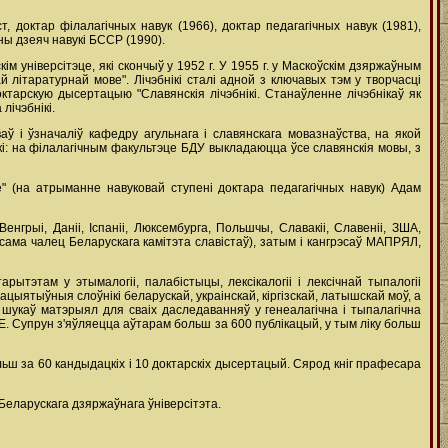
ст, доктар філалагічных навук (1966), доктар педагагічных навук (1981),
ны дзеяч навукі БССР (1990).
кім універсітэце, які скончыў у 1952 г. У 1955 г. у Маскоўскім дзяржаўным
 літаратурнай мове". Лічэбнікі сталі адной з ключавых тэм у творчасці
 доктарскую дысертацыю "Славянскія лічэбнікі. Станаўленне лічэбнікаў як
ічэбнікі.
аў і ўзначаліў кафедру агульнага і славянскага мовазнаўства, на якой
кі: на філалагічным факультэце БДУ выкладаюцца ўсе славянскія мовы, з
 (на атрыманне навуковай ступені доктара педагагічных навук) Адам
нгрыі, Даніі, Іспаніі, Люксембурга, Польшчы, Славакіі, Славеніі, ЗША,
аксама чалец Беларускага камітэта славістаў), затым і кангрэсаў МАПРЯЛ,
этам у этымалогіі, палабістыцы, лексікалогіі і лексічнай тыпалогіі
ацыятыўныя слоўнікі беларускай, украінскай, кіргізскай, латышскай моў, а
 шукаў матэрыял для сваіх даследаванняў у генеалагічна і тыпалагічна
. Е. Супрун з'яўляецца аўтарам больш за 600 публікацый, у тым ліку больш
ьш за 60 кандыдацкіх і 10 доктарскіх дысертацый. Сярод кніг прафесара
еларускага дзяржаўнага ўніверсітэта.