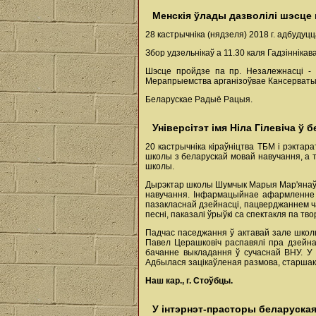
Менскія ўлады дазволілі шэсце
28 кастрычніка (нядзеля) 2018 г. адбуд
Збор удзельнікаў а 11.30 каля Гадзіннікав
Шэсце пройдзе па пр. Незалежнасці - в
Мерапрыемства арганізоўвае Кансерваты
Беларускае Радыё Рацыя.
Універсітэт імя Ніла Гілевіча ў
20 кастрычніка кіраўніцтва ТБМ і рэктар
школы з беларускай мовай навучання, а т
школы.
Дырэктар школы Шумчык Марыя Мар'янаўна
навучання. Інфармацыйнае афармленне з
пазакласнай дзейнасці, пацверджаннем ча
песні, паказалі ўрыўкі са спектакля па тв
Падчас паседжання ў актавай зале школы
Павел Церашковіч распавялі пра дзейнас
бачанне выкладання ў сучаснай ВНУ. У 
Адбылася зацікаўленая размова, старшакл
Наш кар.,
г. Стоўбцы.
У інтэрнэт-прасторы беларуская