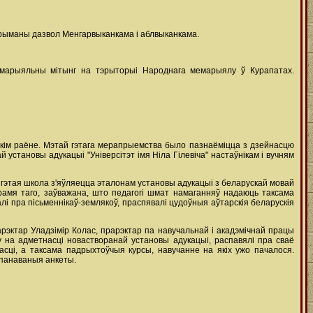
трыманы дазвол Менгарвыканкама і аблвыканкама.
- мемарыяльны мітынг на тэрыторыі Народнага мемарыялу ў Курапатах.
оўскім раёне. Мэтай гэтага мерапрыемства было пазнаёміцца з дзейнасцю
становы адукацыі "Універсітэт імя Ніла Гілевіча" настаўнікам і вучням
гэтая школа з'яўляецца эталонам установы адукацыі з беларускай мовай
рамя таго, заўважана, што педагогі шмат намаганняў надаюць таксама
і пра пісьменнікаў-землякоў, праспявалі цудоўныя аўтарскія беларускія
рэктар Уладзімір Колас, прарэктар па навучальнай і акадэмічнай працы
гу на адметнасці новастворанай установы адукацыі, распавялі пра сваё
ці, а таксама падрыхтоўчыя курсы, навучанне на якіх ужо пачалося.
рапанаваныя анкеты.