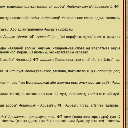
нем 'нашчадак (дачка) названай асобы':
Андрушкевіч (Андрушкевіч)
. ФП:
ашчадак названай асобы':
Андрыянаў
. Утваральнае слова ад імя
Андрыян
савец
. Або ад антрапоніма
Анісаў
з суфіксам
к і
Данілік, Адамік
. ФП:
Антоній
(лац. 'які пераўзыходзіць', грэч. 'атрыманы
адак названай асобы':
Анучын
. Утваральнае слова ад апелятыва
ануча
вання ног'; перан. 'бязвольны, бесхарактарны чалавек'.
й асобы':
Апалькаў
. ФП:
апалька
('запалены, апечаны' або 'гняўлівы' - ад
ын
. ФП: ст.-руск.
опона
('занавес, заслона, пакрывала' (Ср.) -
опоница
(рэг.)
(імя < грэц. 'імя Бога мудрасці або апекуна прыгожых мастацтваў') -
Апол
жаны
'жытні, прыгатаваны з жытняй мукі, напрыклад, хлеб з жытняй мукі';
най асобы':
Арцемійэў - Арцем'еў
. ФП:
Арцемій
(грэц.
artemes
'здаровы,
обы':
Арэшкенка - Арэшч(к/ч)-анка
. ФП:
арэх
('плод некаторых дрэў, кустоў
-
Арэшка
('жонка (дачка) асобы з прозвішчам
Арэх
', суфікс
-ка
) -
Арэшка