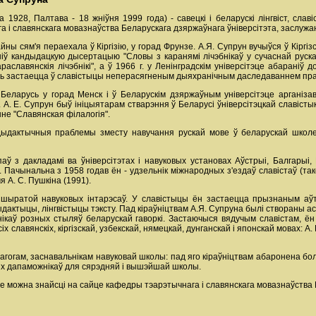
 1928, Палтава - 18 жніўня 1999 года) - савецкі і беларускі лінгвіст, славі
 і славянскага мовазнаўства Беларускага дзяржаўнага ўніверсітэта, заслужа
йны сям'я пераехала ў Кіргізію, у горад Фрунзе. А.Я. Супрун вучыўся ў Кіргізс
іў кандыдацкую дысертацыю "Словы з каранямі лічэбнікаў у сучаснай рускай
тараславянскія лічэбнікі", а ў 1966 г. у Ленінградскім універсітэце абараніў
ль застаецца ў славістыцы неперасягненым дыяхранічным даследаваннем пра л
Беларусь у горад Менск і ў Беларускім дзяржаўным універсітэце арганізав
 А. Е. Супрун быў ініцыятарам стварэння ў Беларусі ўніверсітэцкай славісты
не "Славянская філалогія".
ыдактычныя праблемы зместу навучання рускай мове ў беларускай школе"
 з дакладамі ва ўніверсітэтах і навуковых установах Аўстрыі, Балгарыі, Ве
Д. Пачынальна з 1958 годав ён - удзельнік міжнародных з'ездаў славістаў (т
А. С. Пушкіна (1991).
ыратой навуковых інтарэсаў. У славістыцы ён застаецца прызнаным аўтарыт
дыдактыцы, лінгвістыцы тэксту. Пад кіраўніцтвам А.Я. Супруна былі створаны ас
нікаў розных стыляў беларускай гаворкі. Застаючыся вядучым славістам, ён
х славянскіх, кіргізскай, узбекскай, нямецкай, дунганскай і японскай мовах: А
гогам, заснавальнікам навуковай школы: пад яго кіраўніцтвам абаронена бол
ых дапаможнікаў для сярэдняй і вышэйшай школы.
 можна знайсці на сайце кафедры тэарэтычнага і славянскага мовазнаўства Б