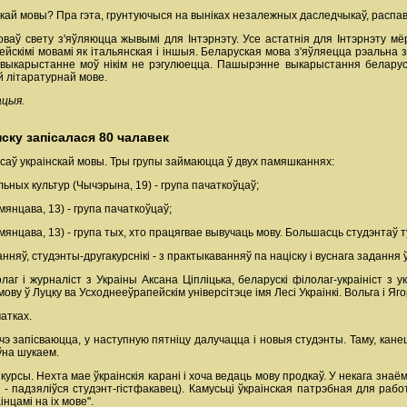
й мовы? Пра гэта, грунтуючыся на выніках незалежных даследчыкаў, распав
оваў свету з'яўляюцца жывымі для Інтэрнэту. Усе астатнія для Інтэрнэту м
пейскімі мовамі як італьянская і іншыя. Беларуская мова з'яўляецца рэальна
 выкарыстанне моў нікім не рэгулюецца. Пашырэнне выкарыстання беларус
й літаратурнай мове.
ацыя.
ску запісалася 80 чалавек
урсаў украінскай мовы. Тры групы займаюцца ў двух памяшканнях:
льных культур (Чычэрына, 19) - група пачаткоўцаў;
мянцава, 13) - група пачаткоўцаў;
янцава, 13) - група тых, хто працягвае вывучаць мову. Большасць студэнтаў тут
анняў, студэнты-другакурснікі - з практыкаванняў па націску і вуснага задання 
аг і журналіст з Украіны Аксана Ціпліцька, беларускі філолаг-украініст з у
мову ў Луцку ва Усходнееўрапейскім універсітэце імя Лесі Украінкі. Вольга і Яг
атках.
яшчэ запісваюцца, у наступную пятніцу далучацца і новыя студэнты. Таму, кане
ўна шукаем.
курсы. Нехта мае ўкраінскія карані і хоча ведаць мову продкаў. У некага знаё
 - падзяліўся студэнт-гістфакавец). Камусьці ўкраінская патрэбная для рабо
нцамі на іх мове".