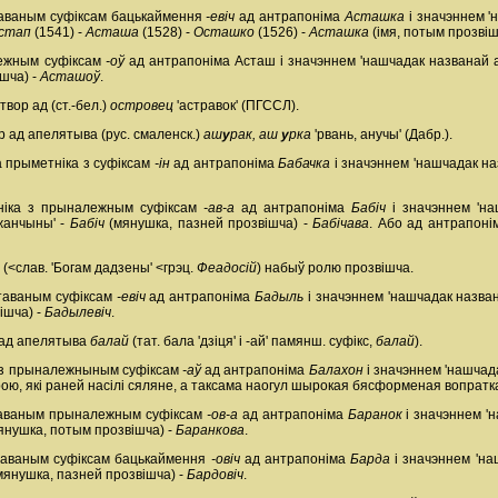
нтаваным суфіксам бацькаймення
-евіч
ад антрапоніма
Асташка
і значэннем '
стап
(1541) -
Асташа
(1528) -
Осташко
(1526) -
Асташка
(імя, потым прозвіш
лежным суфіксам
-оў
ад антрапоніма Асташ і значэннем 'нашчадак названай 
ішча) -
Асташоў
.
вор ад (ст.-бел.)
островец
'астравок' (ПГССЛ).
р ад апелятыва (рус. смаленск.)
аш
у
рак, аш
у
рка
'рвань, анучы' (Дабр.).
а прыметніка з суфіксам
-ін
ад антрапоніма
Бабачка
і значэннем 'нашчадак на
ніка з прыналежным суфіксам
-ав-а
ад антрапоніма
Бабіч
і значэннем 'на
 жанчыны' -
Бабіч
(мянушка, пазней прозвішча) -
Бабічава
. Або ад антрапон
(<слав. 'Богам дадзены' <грэц.
Феадосій
) набыў ролю прозвішча.
нтаваным суфіксам
-евіч
ад антрапоніма
Бадыль
і значэннем 'нашчадак назва
ішча) -
Бадылевіч
.
 ад апелятыва
балай
(тат. бала 'дзіця' і -ай' памянш. суфікс,
балай
).
а з прыналежныным суфіксам
-аў
ад антрапоніма
Балахон
і значэннем 'нашчад
ою, які раней насілі сяляне, а таксама наогул шырокая бясформеная вопратка
нтаваным прыналежным суфіксам
-ов-а
ад антрапоніма
Баранок
і значэннем '
янушка, потым прозвішча) -
Баранкова
.
нтаваным суфіксам бацькаймення
-овіч
ад антрапоніма
Барда
і значэннем 'на
мянушка, пазней прозвішча) -
Бардовіч
.