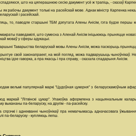
я спадзяюся, што на цяперашнюю сесію дакумент усё ж трапіць, - сказаў Карпе
ы як рабочы дакумент толькі на расейскай мове. Аднак міністр Карпенка нек
еларускай і расейскай.
ляць, то, паводле старшыні ТБМ дэпутата Алены Анісім, гэта будзе першы ко
дэмакраты паведамілі, што сумесна з Аленай Анісім ініцыююць прыняцце нова
кай моваў у сферы адукацыі.
таршыні Таварыства беларускай мовы Алены Анісім, можа паскорыць прыняцце
 рыхтуе свой законапраект, на мой погляд, можа падварушыць чыноўнікаў. Не
ніцтва ідзе гаворка, а пра якасць і пра справу, - сказала спадарыня Анісім.
водам вельмі папулярнай маркі "Цудоўная цукерня" з беларускамоўным афарм
вод маркай "Літвінскі цукар". Упакоўка аформлена з нацыянальным калар
ку выкананы па-беларуску, на другім - па-расейску.
 спрэчкі і аднекванні чыноўнікаў пра немагчымасць адначасовага ўжывання
лі па-беларуску - купляюць лепш.
а Супруна