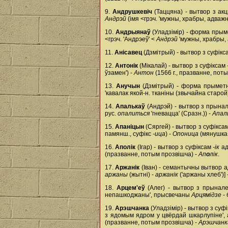
9.
Андрушкевіч
(Таццяна) - вытвор з а
Андрэй
(імя <грэч. 'мужны, храбры, адважн
10.
Андрыянаў
(Уладзімір) - форма пры
<грэч. 'Андрэеў' <
Андрэй
'мужны, храбры, 
11.
Анісавец
(Дзмітрый) - вытвор з суфік
12.
Антонік
(Мікалай) - вытвор з суфіксам
ўзамен') -
Антон
(1566 г., празванне, пот
13.
Анучын
(Дзмітрый) - форма прымет
'кавалак якой-н. тканіны (звычайна старой
14.
Апалькаў
(Андрэй) - вытвор з прын
рус.
опалиться
'гневацца' (Сразн.)) -
Апал
15.
Апаніцын
(Сяргей) - вытвор з суфікса
памянш., суфікс
-ица
) -
Опоница
(мянушка,
16.
Аполік
(Ігар) - вытвор з суфіксам
-ік
ад
(празванне, потым прозвішча) -
Ап
о
лік
.
17.
Арж
а
нік
(Іван) - семантычны вытвор 
аржаны
(жытні) -
аржанік
('аржаны хлеб')] 
18.
Арцем'еў
(Алег) - вытвор з прына
непашкоджаны', прысвечаны
Арцямідзе
- 
19.
Арэшчанка
(Уладзімір) - вытвор з суф
з ядомым ядром у цвёрдай шкарлупіне', а 
(празванне, потым прозвішча) -
Арэшчанк