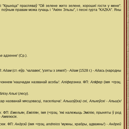
і "Крыніца" праспяваў "Ой зелене жито зелене, хорошиї гости у мене".
поўным правам можа гучаць і "Акіян Эльзы", і песні гурта "KAZKA". Яны
е адзенне' (Ср.).
П:
Адам
(ст.-яўр. 'чалавек', 'узяты з зямлі') -
Адам
(1528 г.) -
Адась
(народны
ачэннем 'нашчадак названай асобы':
Аліферэнка
. ФП:
Ал
і
фер
(імя <грэц.
блізу
Альхі
(лесу).
ар названай мясцовасці, паселішча':
Альшэў(ка) скі, Альхеўскі - Альш(х/
к
. ФП:
Емельян, Еміліян
, імя (<грэц. 'які належыць
Эмілію
, прыняты ў род
-
Амялюсік
.
сюк
. ФП:
Андрэй
(імя <грэц.
andreios
'мужны, храбры, адважны') -
Андрей