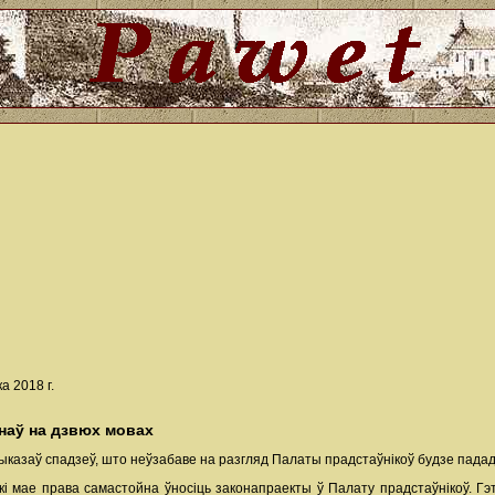
 2018 г.
наў на дзвюх мовах
 выказаў спадзеў, што неўзабаве на разгляд Палаты прадстаўнікоў будзе пада
 які мае права самастойна ўносіць законапраекты ў Палату прадстаўнікоў. 