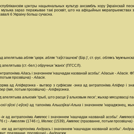
спубліканскім цэнтры нацыянальных культур ансамбль хору ўкраінскай песн
 музыка зараз перажывае такі росквіт, што на афіцыйных мерапрыемствах з 
авалі б Украіну больш сучасна.
 ад апелятыва
абляк
'цюрк.
абляк
'таўсташчокі' (Бір.)', ст.-рус.
облякъ
'мужчынска
 апелятыва (ст.-бел.)
обручник
'жаніх' (ПГССЛ).
антрапоніма
Адась
і значэннем 'нашчадак названай асобы':
Адасьік - Адасік
. Ф
 потым прозвішча) -
Адасік
.
форма ад
Аліферэнка
- вытвор з суфіксам
-энка
ад антрапоніма
Аліфер
і зн
фер
(імя, потым прозвішча) -
Аліферэнка
.
ад апелятыва
альховік
'грыб, што расце ў альховым лесе'; жыхар мясцовасці па
-скі/-эўскі (-еўскі)
ад тапоніма
Альшэўка/-Альха
і значэннем 'нараджэнец, жых
м
-ік
ад антрапоніма
Амялюс
і значэннем 'нашчадак названай асобы':
Амялюсі
6 г.) -
Амеллян
(1746 г.),
Мелюс
(1539),
Амялюс
(празванне, потым прозвішча) 
м
-юк
ад антарпоніма
Андрась
і значэннем 'нашчадак названай асобы':
Андра
нт, празванне, прозвішча) -
Андрасюк
.