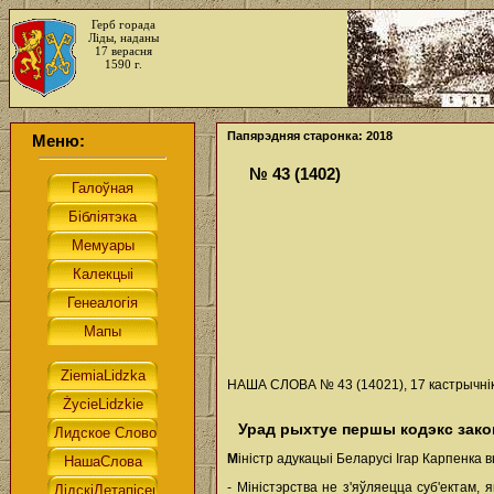
Герб горада
Ліды, наданы
17 верасня
1590 г.
Папярэдняя старонка: 2018
Меню:
№ 43 (1402)
НАША СЛОВА № 43 (14021), 17 кастрычніка
Урад рыхтуе першы кодэкс зако
М
іністр адукацыі Беларусі Ігар Карпенка
- Міністэрства не з'яўляецца суб'ектам,