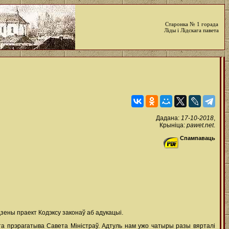
Старонка № 1 горада
Ліды і Лідскага павета
Дадана:
17-10-2018
,
Крыніца:
pawet.net
.
Спампаваць
дзены праект Кодэксу законаў аб адукацыі.
Гэта прэрагатыва Савета Міністраў. Адтуль нам ужо чатыры разы вярталі