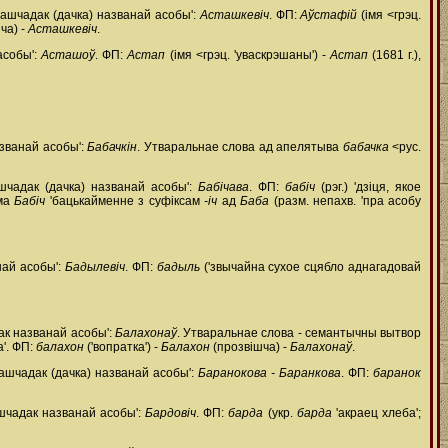
нашчадак (дачка) названай асобы':
Асташкевіч
. ФП:
Аўстафій
(імя <грэц.
ча) -
Асташкевіч
.
асобы':
Асташоў
. ФП:
Астап
(імя <грэц. 'уваскрэшаны') -
Астап
(1681 г.),
званай асобы':
Бабачкін
. Утваральнае слова ад апелятыва
бабачка
<рус.
шчадак (дачка) названай асобы':
Бабічава
. ФП:
бабіч
(рэг.) 'дзіця, якое
іма
Бабіч
'бацькайменне з суфіксам
-іч
ад
Баба
(разм. непахв. 'пра асобу
най асобы':
Бадылевіч
. ФП:
бадыль
('звычайна сухое сцябло аднагадовай
ак названай асобы':
Балахонаў
. Утваральнае слова - семантычны вытвор
'. ФП:
балахон
('вопратка') -
Балахон
(прозвішча) -
Балахонаў
.
нашчадак (дачка) названай асобы':
Баранокова - Баранкова
. ФП:
баранок
шчадак названай асобы':
Бардовіч
. ФП:
барда
(укр.
барда
'акраец хлеба';