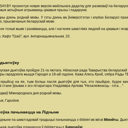
AY.BY прэзентуе новую версію мабільнага дадатку для размоваў па-беларуску
самыя актыўныя атрымаюць цікавыя прызы і падарункі.
ны дзень роднай мовы. У гэты дзень ва ўніверсітэтах і клубах Беларусі пр
ыі, прысвечаныя беларускай мове.
е толькі жыве і развіваецца, але і натхняе шматлікіх людзей на цікавыя і я
а:
Кафэ "Грай", вул. Інтэрнацыянальная, 33.
 дыктоўку
руская дыктоўка пройдзе 21-га лютага. Абласная рада Таварыства беларускай
ры гарадскога жыцця Гародні а 18-ай гадзіне. Кажа Алесь Крой, сябра Рады Т
рыйсці на яе, тым больш пасля дыктоўкі для тых, хто прыйдзе, будзе канц
і стане ўрывак з эсэ літаратара Уладзіміра Арлова "Незалежнасць - гэта…".
одкаў Міжнароднага дня роднай мовы.
я, Гародня.
оўка пачынаецца на Лідчыне
дчыне па шматгадовай традыцыі пачынаецца з бібліятэкі вёскі
Мінойты
. Дык
ная дыктоўка плануецца ў бібліятэцы
г.
Бярозаўкі.