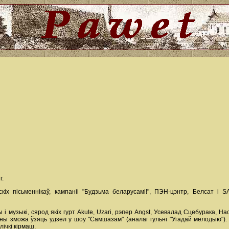
г.
кіх пісьменнікаў, кампаніі "Будзьма беларусамі!", ПЭН-цэнтр, Белсат 
 і музыкі, сярод якіх гурт Akute, Uzari, рэпер Angst, Усевалад Сцебурака, 
ны зможа ўзяць удзел у шоу "Самшазам" (аналаг гульні "Угадай мелодыю"). 
лічкі кірмаш.