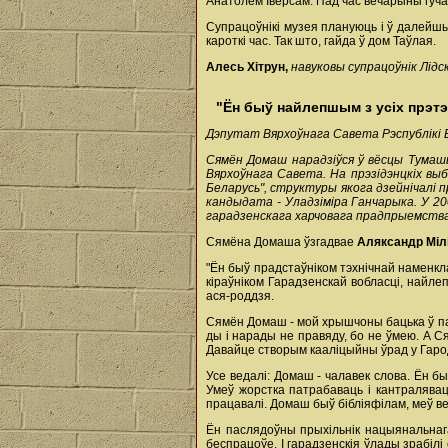
Анатолем Іверсам. Пад час вечарыны гуча
Супрацоўнікі музея плануюць і ў далейшы
кароткі час. Так што, гайда ў дом Таўлая.
Алесь Хітрун,
навуковы супрацоўнік Лідс
"Ён быў найлепшым з усіх прэтэ
Дэпутат Вярхоўнага Савета Рэспублікі Бе
Сямён Домаш нарадзіўся ў вёсцы Тумашы
Вярхоўнага Савета. На прэзідэнцкіх вы
Беларусь", структуры якога дзейнічалі 
кандыдата - Уладзіміра Ганчарыка. У 20
гарадзенскага харчовага прадпрыемств
Сямёна Домаша ўзгадвае
Аляксандр Мілі
"Ён быў прадстаўніком тэхнічнай наменкла
кіраўніком Гарадзенскай вобласці, найле
ася-роддзя.
Сямён Домаш - мой хрышчоны бацька ў пал
ды і нарады не правяду, бо не ўмею. А С
Давайце створым кааліцыйны ўрад у Гародн
Усе ведалі: Домаш - чалавек слова. Ён быў
Умеў жорстка патрабаваць і кантралявац
працавалі. Домаш быў бібліяфілам, меў ве
Ён паслядоўны прыхільнік нацыянальнага
беспрацоўе. І гарадзенскія ўлады зрабілі