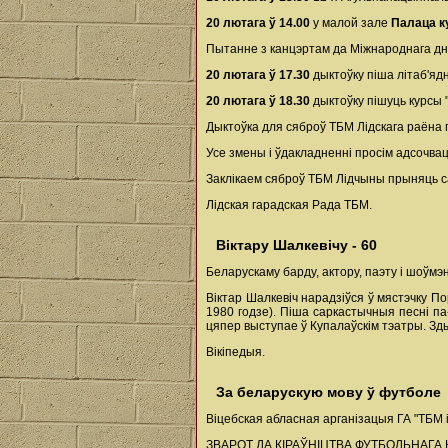
20 лютага ў 14.00
у малой зале
Палаца к
Пытанне з канцэртам да Міжнароднага д
20 лютага ў 17.30
дыктоўку піша літаб'ядн
20 лютага ў 18.30
дыктоўку пішуць курсы "
Дыктоўка для сяброў ТБМ Лідскага раёна
Усе змены і ўдакладненні просім адсочвац
Заклікаем сяброў ТБМ Лідчыны прыняць с
Лідская гарадская Рада ТБМ.
Віктару Шалкевічу - 60
Беларускаму барду, актору, паэту і шоўмэ
Віктар Шалкевіч нарадзіўся ў мястэчку П
1980 годзе). Піша саркастычныя песні па-
цяпер выступае ў Купалаўскім тэатры. Зд
Вікіпедыя.
За беларускую мову ў футболе
Віцебская абласная арганізацыя ГА "ТБМ 
ЗВАРОТ ДА КІРАЎНІЦТВА ФУТБОЛЬНАГА 