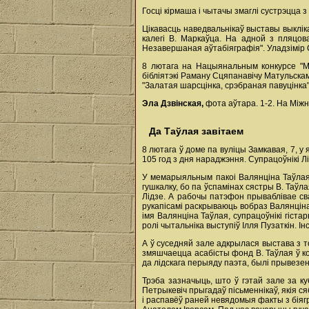
Госці кірмаша і чытачы змаглі сустрэцца 
Цікавасць наведвальнікаў выставы выклі
калегі В. Маркаўца. На адной з пляцов
Незавершаная аўтабіяграфія". Уладзімір С
8 лютага на Нацыянальным конкурсе "Ма
бібліятэкі Раману Сцяпанавічу Матульска
"Залатая шарсцінка, срэбраная павуцінка
Эла Дзвінская,
фота аўтара. 1-2. На Міжн
Да Таўлая завітаем
8 лютага ў доме па вуліцы Замкавая, 7, у
105 год з дня нараджэння. Супрацоўнікі Л
У мемарыяльным пакоі Валянціна Таўлая (
гушкалку, бо па ўспамінах сястры В. Таўл
Лідзе. А рабочы патэфон прываблівае сва
рукапісамі раскрываюць вобраз Валянціна 
імя Валянціна Таўлая, супрацоўнікі гіста
ролі чытальніка выступіў Ілля Пузаткін. 
А ў суседняй зале адкрылася выстава з то
змяшчаецца асабісты фонд В. Таўлая ў ко
да лідскага перыяду паэта, былі прывезен
Трэба зазначыць, што ў гэтай зале за к
Петрыкевіч прыгадаў пісьменнікаў, якія с
і распавёў раней невядомыя факты з біягр