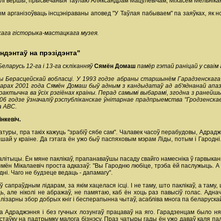
лі вершы, прысвечаныя Таўлаю Аляксандрам Мацулевічам, Міхасём Мельнікам,
м арганізоўваць інсцэніраваны аповед "У Таўлая пабываем" па заяўках, як 
кага гісторыка-мастацкага музея.
ндэнтаў на прэзідэнта"
ларусь 12-га і 13-га скліканняў
Сямён Домаш
памёр гэтай раніцай у сваім 
 Берасцейскай вобласці.
У 1993 годзе абраны старшынём Гарадзенскага
барах 2001 года Сямён Домаш быў адным з кандыдатаў ад аб'яднанай апаз
практычна ва ўсіх рэгіёнах краіны. Перад самымі выбарамі, згодна з раней
06 годзе ўзначаліў рэспубліканскае ўнітарнае прадпрыемства "Гродзенскае
а ABC.
нкевіч.
туры, пра такіх кажуць "зрабіў сябе сам". Чалавек часоў перабудовы, Адраджэн
пшай у краіне. Да гэтага ён ужо быў паспяховым мэрам Ліды, потым і Гародні
ітыцы. Ён мяне паклікаў, прапанаваўшы пасаду свайго намесніка ў гарвыканка
ямён Мікалаевіч проста адказаў: "Вы Гародню любіце, трэба ёй паслужыць. А 
і. Чаго не будзеце ведаць - дапамагу".
 сапраўдным лідарам, за якім хацелася ісці. І не таму, што паклікаў, а таму,
ь, але ніколі не абражаў, не памятаю, каб ён хоць раз павысіў голас. Адна
лізарны збор добрых кніг і бесперапынна чытаў, асабліва многа па беларускай 
 Адраджэння і без гучных лозунгаў працаваў на яго. Гарадзенцам было няпро
 стаўку на падтрымку малога бізнэсу. Праз чатыры гады ён ужо даваў каля па