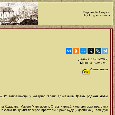
Старонка № 1 горада
Ліды і Лідскага павета
Дадана:
14-02-2019
,
Крыніца:
pawet.net
.
Спампаваць
і SAY.BY запрашаюць у кавярню "Грай" адзначыць
Дзень роднай мовы
Наста Кудасава, Марыя Мартысевіч, Стась Карпаў. Культурніцкая праграма
Таксама на другім паверсе прасторы "Грай" будуць дзейнічаць пляцоўкі