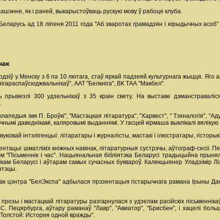
ашэнне, як і раней, выкарыстоўваць рускую мову ў рабоце клуба.
 Беларусь ад 18 ліпеня 2011 года "Аб зваротах грамадзян і юрыдычных асоб"
нак
дзіў у Менску з 6 па 10 лютага, стаў яркай падзеяй культурнага жыцця. Яго а
ігараспаўсюджвальнікаў", ААТ "Белкніга", ВК ТАА "Макбел".
прывезлі 300 удзельнікаў з 35 краін свету. На выставе дэманстраваліся і п
.
педыя імя П. Броўкі", "Мастацкая літаратура", "Харвест", " Тэхналогія", "А
ымі даведнікамі, каляровымі выданнямі. У гасцей кірмаша выклікалі вялікую ц
уковай інтэлігенцыі: літаратары і журналісты, мастакі і ілюстратары, гісторыкі
нтацыі шматлікіх кніжных навінак, літаратурныя сустрэчы, аўтограф-сесіі.
м "Пісьменнік і час". Нацыянальная бібліятэка Беларусі традыцыйна прыня
кам Беларусі і аўтарам самых сучасных буквароў. Калекцыянер Уладзімір Лі
ятэцы.
ак цэнтра "БелЭкспа" адбылася прэзентацыя гістарычнага рамана Ірыны Дане
прозы і мастацкай літаратуры разгарнулася з удзелам расійскіх пісьменніка
С. Пецярбурга, аўтару раманаў "Лавр", "Авиатор", "Брисбен", і хацелі бол
 Толстой: История одной вражды".