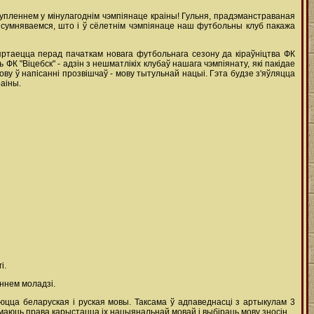
упленнем у мінулагоднім чэмпіянаце краіны! Гульня, прадэманстраваная
 сумняваемся, што і ў сёлетнім чэмпіянаце наш футбольны клуб пакажа
ртаецца перад пачаткам новага футбольнага сезону да кіраўніцтва ФК
К "Віцебск" - адзін з нешматлікіх клубаў нашага чэмпіянату, які пакідае
ову ў напісанні прозвішчаў - мову тытульнай нацыі. Гэта будзе з'яўляцца
аіны.
і.
ннем моладзі.
юцца беларуская і руская мовы. Таксама ў адпаведнасці з артыкулам 3
 маюць права карыстацца іх нацыянальнай мовай і выбіраць мову зносін.