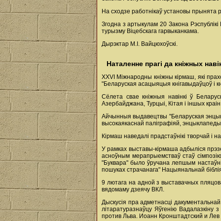
На сходзе работнікаў установы прынята р
Згодна з артыкулам 20 Закона Рэспублікі
турызму Віцебскага гарвыканкама.
Дырэктар М.І. Вайцюхоўскі.
Наталенне прагі да кніжных наві
ХХVI Міжнародны кніжны кірмаш, які прахо
"Беларуская асацыяцыя кнігавыдаўцоў і кн
Сёлета свае кніжныя навінкі ў Беларусь 
Азербайджана, Турцыі, Кітая і іншых краін
Айчынныя выдавецтвы "Беларуская энцыкла
высокаякаснай паліграфіяй, энцыклапедычн
Кірмаш наведалі прадстаўнікі творчай і нав
У рамках выставы-кірмаша адбыліся прэзе
асноўным мерапрыемстваў стаў сімпозію
"Буквара" было ўручана лепшым настаўні
пошуках страчанага" Нацыянальнай біблі
9 лютага на адной з выставачных пляцов
вядомаму дзеячу ВКЛ.
Дыскусія пра адметнасці дакументальнай 
літаратуразнаўцу Яўгенію Вадалазкіну з 
против Льва. Иоанн Кронштадтский и Лев