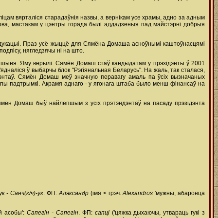
іцам вярталіся старадаўнія назвы, а вернікам усе храмы, адно за адным
 мова, мастакам у цэнтры горада былі аддадзеныя пад майстэрні добрыя
м адукацыі. Праз усё жыццё для Сямёна Домаша асноўнымі каштоўнасцямі
подпісу, нягледзячы ні на што.
 цішыня. Яму верылі. Сямён Домаш стаў кандыдатам у прэзідэнты ў 2001
'ядналіся ў выбарчы блок "Рэгіянальная Беларусь". На жаль, так сталася,
дэнтаў. Сямён Домаш меў значную перавагу амаль па ўсіх вызначаных
рупы падтрымкі. Акрамя аднаго - у ягонага штаба было менш фінансаў на
о Сямён Домаш быў найлепшым з усіх прэтэндэнтаў на пасаду прэзідэнта
к - Санч(к/ч)-ук
. ФП:
Аляксандр
(імя < грэч.
Alexandros
'мужны, абаронца
й асобы':
Сапегін - Сапегін
. ФП:
сапці
('цяжка дыхаючы, утвараць гукі з