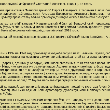
з Нобелеўскай лаўрэаткай Святланай Алексіевіч і набыць яе творы.
кала прэзентацыя "Менскай трылогіі" Сяргея Пясецкага. Старшыня Саюза бела
ак адбылася аўтограф-сесія Альгерда Бахарэвіча. Аматары літаратуры но
іўчыкаў прэзентаваў вельмі прыгожую дзіцячую кніжку з малюнкамі "Багоўка".
стацтва кнігі" калектыў Нацыянальнай бібліятэкі Беларусі стаў пераможц
му ўручылі спецыяльны дыплом і памятны знак-сімвал "Залаты фаліянт" - узна
" была абвешчана найлепшай дзіцячай кнігай 2018 года.
ароднай кніжнай выставе-кірмашы; 3.Уладзімір Сіўчыкаў, Ірына Данеўская, Ан
 якім з 1939 па 1941 год пражываў заходнебеларускі паэт Валянцін Таўлай, саб
ідскага гістарычна-мастацкага музея арганізавалі да гэтай даты мерапрыемств
дарэчы, адзіным у Беларусі) змянілася экспазіцыя. У ім з'явілася новая мэб
ая Ніны, яно таксама тут размяшчалася. Акрамя гэтага, у пакоі паэта ёсць і п
ім граннем. Кнігі тых часоў на этажэрцы, стол з друкаркай, пяро з чарнільн
Таўлая ў час яго пражывання ў гэтым доме. Ажывіць прастору, у якую патрапілі
рычна-мастацкага музея паспрабавалі самі музейшчыкі. Так, ролю Валянціна Т
Інсцэніраваны аповед "У Таўлая пабываем" раскрыў гістарычныя моманты з жыц
й жа назвай. Ідэя яе арганізаваць узнікла пасля паездкі яе куратара Алеся Х
лькасці звыш 240 адзінак. Копіі аўтографаў (рукапісаў), машынапісаў з верш
ы ў Ліду.
убкам кавы і смачным печывам сабраліся ўсе, хто наведаў у гэты дзень до
ябравалі з яго бацькам і былі знаёмыя некалі з Валянцінам Таўлаем. Пісьмен
афіі заходнебеларускага літаратара. Мясцовы пісьменнік Уладзімір Васько пад