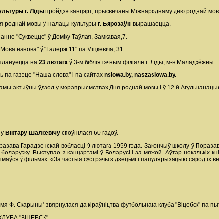
ультуры г. Ліды
пройдзе канцэрт, прысвечаны Міжнароднаму дню роднай мовы
ня роднай мовы ў Палацы культуры
г. Бярозаўкі
вырашаецца.
анне "Суквецце" ў Доміку Таўлая, Замкавая,7.
Мова нанова" ў "Галерэі 11" па Міцкевіча, 31.
 плануецца на
23 лютага
ў 3-м бібліятэчным філіяле г. Ліды, м-н Маладзёжны.
ь па газеце "Наша слова" і па сайтах
nslowa.by, naszaslowa.by.
амы актыўны ўдзел у мерапрыемствах Дня роднай мовы і ў 12-й Агульнанац
ну
Віктару Шалкевічу
споўнілася 60 гадоў.
оразава Гарадзенскай вобласці 9 лютага 1959 года. Закончыў школу ў Поразав
беларуску. Выступае з канцэртамі ў Беларусі і за мяжой. Аўтар некалькіх кн
ымаўся ў фільмах. «За частыя сустрэчы з дзецьмі і папулярызацыю сярод іх
імя Ф. Скарыны" звярнулася да кіраўніцтва футбольнага клуба "Віцебск" па 
КЛУБА "ВІЦЕБСК"