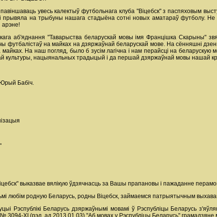
авіншаваць увесь калектыў футбольнага клуба "Віцебск" з паспяховым выст
 і прывяла на трыбуны нашага стадыёна сотні новых аматараў футболу. Не
й арэне!
скага аб'яднання "Таварыства беларускай мовы імя Францішка Скарыны" звя
ы футбалістаў на майках на дзяржаўнай беларускай мове. На сённяшні дзень Ф
 майках. На наш погляд, было б зусім лагічна і нам перайсці на беларускую м
ай культуры, нацыянальных традыцый і да першай дзяржаўнай мовы нашай кр
Юрый Бабіч.
нізацыя
"
цебск" выказвае вялікую ўдзячнасць за Вашы прапановы і пажаданне перамог
мі любім родную Беларусь, родны Віцебск, займаемся патрыятычным выхава
цыі Рэспублікі Беларусь дзяржаўнымі мовамі ў Рэспубліцы Беларусь з'яўля
 № 3094-ХІ (рэд. ад 2013.01.03) "Аб мовах у Рэспубліцы Беларусь" грамадзяне