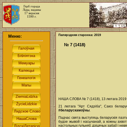
Герб горада
Ліды, наданы
17 верасня
1590 г.
Папярэдняя старонка: 2019
Меню:
№ 7 (1418)
НАША СЛОВА № 7 (1418), 13 лютага 2019 
21 лютага "Арт Сядзіба", Cаюз беларус
#беларускамоўны
.
Падчас свята выступяць беларускія паэты
будзе жывой і насычанай, а кожны ахвот
настольных гульняў, дзіцячых забаў і невя