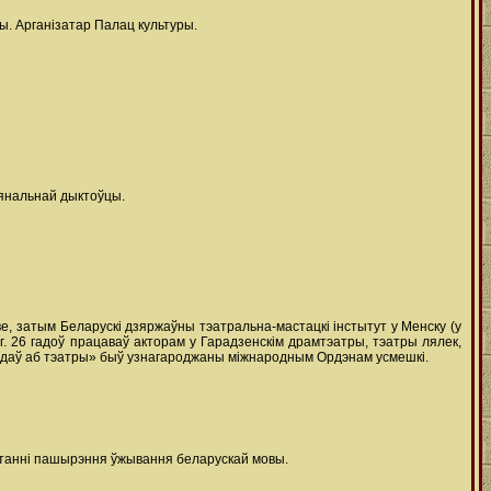
. Арганізатар Палац культуры.
ыянальнай дыктоўцы.
е, затым Беларускі дзяржаўны тэатральна-мастацкі інстытут у Менску (у
іг. 26 гадоў працаваў акторам у Гарадзенскім драмтэатры, тэатры лялек,
 ведаў аб тэатры» быў узнагароджаны міжнародным Ордэнам усмешкі.
пытанні пашырэння ўжывання беларускай мовы.