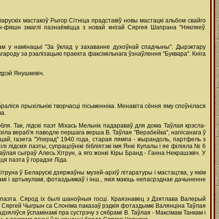
рускіх мастакоў Рыгор Сітніца прадставіў новы мастацкі альбом свайго
н-фікшн змаглі пазнаёміцца з новай кнігай Сяргея Шапрана "Някляеў.
ам у намінацыі "За ўклад у захаванне духоўнай спадчыны". Дырэктару
гароду за рэалізацыю праекта факсімільнага ўзнаўлення "Буквара". Кніга
дрэй Янушкевіч.
раліся прыхільнікі творчасці пісьменніка. Менавіта сёння яму споўнілася
а.
ля. Так, лідскі паэт Міхась Мельнік падараваў для дома Таўлая крэсла-
удзіла вераб'я паводле першага верша В. Таўлая "Верабейка", напісанага ў
іцай, газета "Уперад" 1940 года, старая лямпа - жырандоль, партфель з
 лідскія паэты, супрацоўнікі бібліятэкі імя Янкі Купалы і яе філіяла № 6
аўлая сыграў Алесь Хітрун, а яго жонкі Кіры Бранд - Ганна Некрашэвіч. У
ця паэта ў горадзе Ліда.
ітруна ў Беларускі дзяржаўны музей-архіў літаратуры і мастацтва, у якім
амі і артыкуламі, фотаздымкаў і інш., якія маюць непасрэднае дачыненне
м паэта. Сярод іх былі шаноўныя госці. Краязнавец з Дзятлава Валерый
нік Сяргей Чыгрын са Слоніма паказаў рэдкія фотаздымкі Валянціна Таўлая
зяліўся ўспамінамі пра сустрэчу з сябрамі В. Таўлая - Максімам Танкам і