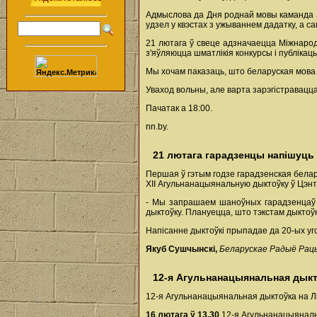
Адмыслова да Дня роднай мовы каманда S
удзел у квэстах з ужываннем дадатку, а 
21 лютага ў свеце адзначаецца Міжнарод
з'яўляюцца шматлікія конкурсы і публікац
Мы хочам паказаць, што беларуская мова н
Уваход вольны, але варта зарэгістравацц
Пачатак а 18:00.
nn.by.
21 лютага гарадзенцы напішуць
Першая ў гэтым годзе гарадзенская бела
ХІІ Агульнанацыянальную дыктоўку ў Цэнт
- Мы запрашаем шаноўных гарадзенцаў п
дыктоўку. Плануецца, што тэкстам дыктоўк
Напісанне дыктоўкі прыпадае да 20-ых уг
Якуб Сушчынскі,
Беларускае Радыё Рацы
12-я Агульнанацыянальная дыкт
12-я Агульнанацыянальная дыктоўка на Лі
16 лютага ў 13.30
12-я Агульнанацыяналь