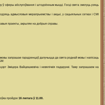
 ў сферы абслугоўвання і штодзённым жыцці. Госці свята змогуць узяць
аходзяць адмысловыя мерапрыемствы і акцыі, у сацыяльных сетках і СМІ
скравыя праекты, акрыляе на добрыя справы.
 мовы запрашае гарадзенцаў далучыцца да свята роднай мовы і напісаць
БМ:
эрт Зміцера Вайцюшкевіча і невялічкія падарункі. Таму запрашаем на
тоўка пройдзе
16 лютага ў 11.00.