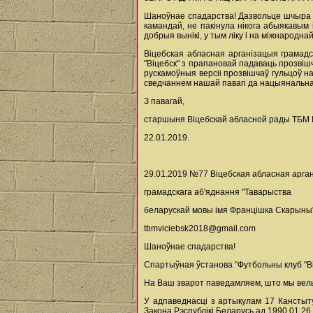
Шаноўнае спадарства! Дазвольце шчыра п
камандай, не пакінула нікога абыякавым
добрыя вынікі, у тым ліку і на міжнародна
Віцебская абласная арганізацыя грамад
"Віцебск" з прапановай падаваць прозвішч
рускамоўныя версіі прозвішчаў гульцоў на
сведчаннем нашай павагі да нацыянальн
З павагай,
старшыня Віцебскай абласной рады ТБМ 
22.01.2019.
29.01.2019 №77 Віцебская абласная арга
грамадскага аб'яднання "Таварыства
беларускай мовы імя Францішка Скарыны
tbmviciebsk2018@gmail.соm
Шаноўнае спадарства!
Спартыўная ўстанова "Футбольны клуб "Ві
На Ваш зварот паведамляем, што мы вель
У адпаведнасці з артыкулам 17 Канстыту
Закона Рэспублікі Беларусь ад 1990.01.26