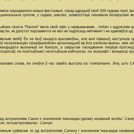
іча нараджаліся новыя фестывалі, горад адрадзіў свой 500-гадовы герб, вул
 нацыянальныя суполкі, у садках, школах, універсітэце панавала беларуская
цыйная газета "Пагоня" мела свой офіс у гарвыканкаме... побач з аддзела
му ён, як дэпутат парламента не мог не падпісаць імпічмэнт і не адмовіўся ад 
 вельмі любіў. Ён не быў занадта красамоўны, але калі гаварыў, наступала
незалежніцкіх праеўрапейскіх арганізацыяў ва ўсіх рэгіёнах краіны, якія аб
 кандыдата вызначыў не Кангрэс, а закрытае паседжанне пяцёркі прэтэн
подпісаў, па пазітыўным і негатыўным рэйтынгах, па геаграфіі і колькасці г
 чалавек слова, ён зняўся ў час свайго выступу па тэлебачанні. Лічу, шт
ад антрапоніма
Санко
з значэннем 'нашчадак (дачка) названай асобы':
Санку
не, потым прозвішча) -
Санчук
.
лежным суфіксам
-ін
ад антрапоніма
Сапега
і значэннем 'нашчадак названа