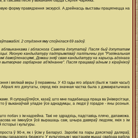
 а таксама песні ў выкананні барда Сяргея Чарняка.
новую форму правядзення экскурсіі. А дзейнасць выставы працягнецца на
аўтамабілі. 2 студзеня яму споўнілася 69 гадоў.
 аблвыканкама і абласнога Савета дэпутатаў. Пасля быў дэпутатам
іцыі. Ягоную кандыдатуру падтрымліваў палітычны рух "Рэгіянальная
шымі дамоўленасцямі, Домаш зняў сваю кандыдатуру на карысць адзінага
 вытворчае гарбарнае аб'яднанне". Пасля працаваў адным з кіраўнікоў
ня і вялікай веры ў перамены. У 43 гады яго абралі (былі ж такія часы!)
. Абралі яго дэпутаты, сярод якіх значная частка была з дэмакратычнага
ме. Я супраціўляўся, казаў, што мне падабаецца праца ва ўніверсітэце,
то ў выканаўчай уладзе ўсе аднадумцы, а людзі ў горадзе - яны розныя.
 што побач з ім надзейна. Такі не здрадзіць, падставіць плячо, дапаможа.
часова не імкнуўся ўсё вырашаць сам, шчыра давяраў людзям, якія з ім
гісторыі і культуры.
ста ў 90-я, як і ўсім у Беларусі. Заробкі па пары дзясяткаў даляраў,
ловы гарадскога бюджэту. У культурным і мастацкім жыцці свабода рабіла