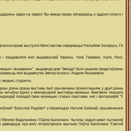
 дадзены адказ на зварот Вы маеце права абскардзіць у аддзел спорту і
рганізатарамі выступілі Міністэрства інфармацыі Рэспублікі Беларусь, ГА
радаваліся кнігі выдавецтваў Украіны, Чэхіі, Германіі, Італіі, Расіі,
дукацыя і выхаванне" , выдавецкі дом "Звязда" былі шырока прадстаўлены
ікавасць кнігі выдавецтва Змітра Коласа і Андрэя Янушкевіча.
, медыкі, студэнты.
 Першы дзень працы выставы быў прысвечаны прэзентацыям, у другі дзень
ла актыўны ўдзел у міжнароднай выстаўцы-кірмашы. Факсіміле першага
хадзедаў перадаў сваю калекцыю старых паштовак, кніг і фатаграфій "У
ўскай "Багуслаў Радзівіл" у перакладзе Наталкі Бабінай, прысвечанага
ў Яўгенія Вадалазкіна і Паўла Басінскага. Чытачы задалі шмат пытанняў
ьш даведацца пра кнігу літаратурнага крытыка Паўла Басінскага "Святой