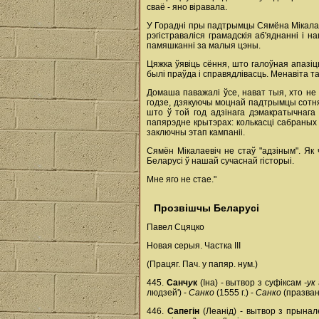
сваё - яно віравала.
У Горадні пры падтрымцы Сямёна Мікалаев
рэгістраваліся грамадскія аб'яднанні і
памяшканні за малыя цэны.
Цяжка ўявіць сёння, што галоўная апазі
былі праўда і справядлівасць. Менавіта та
Домаша паважалі ўсе, нават тыя, хто не
годзе, дзякуючы моцнай падтрымцы сотняў 
што ў той год адзінага дэмакратычнага
папярэдне крытэрах: колькасці сабраных 
заключны этап кампаніі.
Сямён Мікалаевіч не стаў "адзіным". Як
Беларусі ў нашай сучаснай гісторыі.
Мне яго не стае."
Прозвішчы Беларусі
Павел Сцяцко
Новая серыя. Частка ІІІ
(Працяг. Пач. у папяр. нум.)
445.
Санч
у
к
(Іна) - вытвор з суфіксам
-ук
людзей') -
Санко
(1555 г.) -
Санко
(празван
446.
Сапегін
(Леанід) - вытвор з прына