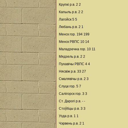
Крупкі р.в. 2 2
Капыль р.в. 2 2
Лагойск 5 5
Любань р.в. 2 1
Менск гор. 194 199
Менск РВПС 10 14
Маладзечна гор. 10 11
Мядзель р.в. 2 2
Пухавічы РВПС 4 4
Нясвіж р.в. 33 27
Смалявічы р.в. 2 3
Слуцк гор. 5 7
Салігорск гор. 3 3
Ст. Дарогі р.в. - -
Стоўбцы р.в. 3 3
Узда р.в. 1 1
Чэрвень р.в. 2 1