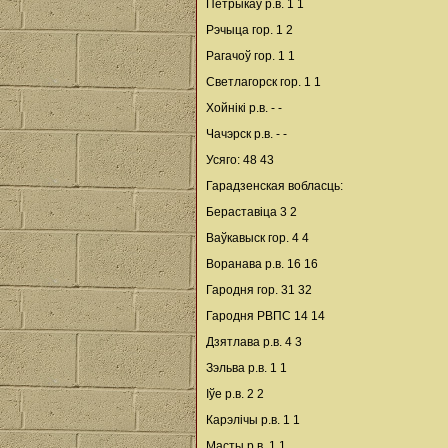
Петрыкаў р.в. 1 1
Рэчыца гор. 1 2
Рагачоў гор. 1 1
Светлагорск гор. 1 1
Хойнікі р.в. - -
Чачэрск р.в. - -
Усяго: 48 43
Гарадзенская вобласць:
Бераставіца 3 2
Ваўкавыск гор. 4 4
Воранава р.в. 16 16
Гародня гор. 31 32
Гародня РВПС 14 14
Дзятлава р.в. 4 3
Зэльва р.в. 1 1
Іўе р.в. 2 2
Карэлічы р.в. 1 1
Масты р.в. 1 1