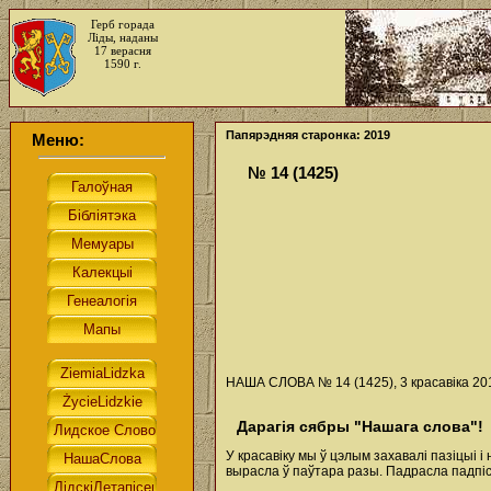
Герб горада
Ліды, наданы
17 верасня
1590 г.
Папярэдняя старонка: 2019
Меню:
№ 14 (1425)
НАША СЛОВА № 14 (1425), 3 красавіка 201
Дарагія сябры "Нашага слова"!
У красавіку мы ў цэлым захавалі пазіцыі 
вырасла ў паўтара разы. Падрасла падпіс