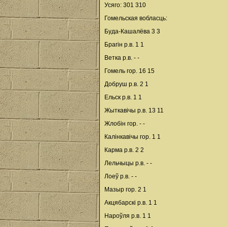
Усяго: 301 310
Гомельская вобласць:
Буда-Кашалёва 3 3
Брагін р.в. 1 1
Ветка р.в. - -
Гомель гор. 16 15
Добруш р.в. 2 1
Ельск р.в. 1 1
Жыткавічы р.в. 13 11
Жлобін гор. - -
Калінкавічы гор. 1 1
Карма р.в. 2 2
Лельчыцы р.в. - -
Лоеў р.в. - -
Мазыр гор. 2 1
Акцябарскі р.в. 1 1
Нароўля р.в. 1 1