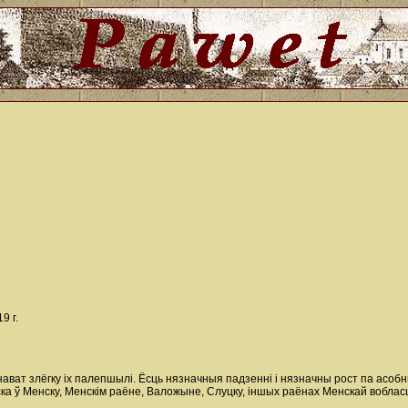
9 г.
і нават злёгку іх палепшылі. Ёсць нязначныя падзенні і нязначны рост па асоб
ка ў Менску, Менскім раёне, Валожыне, Слуцку, іншых раёнах Менскай вобласц