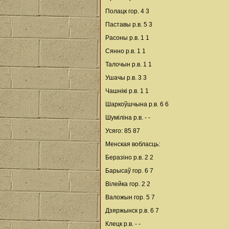
Полацк гор. 4 3
Паставы р.в. 5 3
Расоны р.в. 1 1
Сянно р.в. 1 1
Талочын р.в. 1 1
Ушачы р.в. 3 3
Чашнікі р.в. 1 1
Шаркоўшчына р.в. 6 6
Шуміліна р.в. - -
Усяго: 85 87
Менская вобласць:
Беразіно р.в. 2 2
Барысаў гор. 6 7
Вілейка гор. 2 2
Валожын гор. 5 7
Дзяржынск р.в. 6 7
Клецк р.в. - -