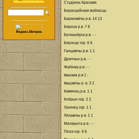
Студзень Красавік
Берасцейская вобласць:
Баранавічы р.в. 14 13
Бяроза р.в. 7 8
Белаазёрск р.в. - -
Бярэсце гор. 6 6
Ганцавічы р.в. 1 1
Драгічын р.в. - -
Жабінка р.в. - -
Іванава р.в 1 -
Івацэвічы р. в. 3 2
Камянец р.в. 1 1
Кобрын гор. 2 2
Лунінец гор. 1 1
Ляхавічы р.в. 1 1
Маларыта р.в. - -
Пінск гор. 6 6