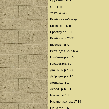
Пружаны р.в. 5 4
Столін р.в. - -
Усяго: 48 45
Віцебская вобласць:
Бешанковічы р.в. - -
Браслаў р.в. 1 1
Віцебск гор. 20 23
Віцебск РВПС - -
Верхнедзвінск р.в. 4 5
Глыбокае р.в. 6 5
Гарадок р.в. 3 3
Докшыцы р.в. 2 2
Дуброўна р.в. 1 1
Лёзна р.в. 1 1
Лепель р. в. 1 1
Міёры р.в. 1 1
Наваполацк гор. 17 19
Орша гор. 6 6