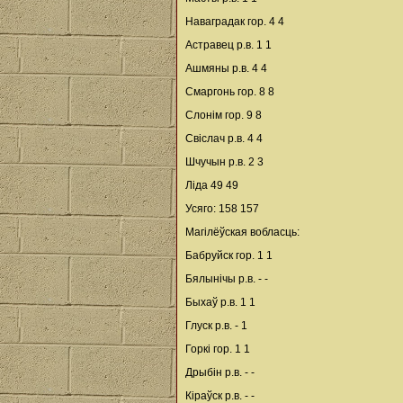
Наваградак гор. 4 4
Астравец р.в. 1 1
Ашмяны р.в. 4 4
Смаргонь гор. 8 8
Слонім гор. 9 8
Свіслач р.в. 4 4
Шчучын р.в. 2 3
Ліда 49 49
Усяго: 158 157
Магілёўская вобласць:
Бабруйск гор. 1 1
Бялынічы р.в. - -
Быхаў р.в. 1 1
Глуск р.в. - 1
Горкі гор. 1 1
Дрыбін р.в. - -
Кіраўск р.в. - -