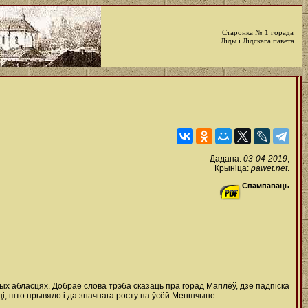
Старонка № 1 горада
Ліды і Лідскага павета
Дадана:
03-04-2019
,
Крыніца:
pawet.net
.
Спампаваць
ных абласцях. Добрае слова трэба сказаць пра горад Магілёў, дзе падпіска
і, што прывяло і да значнага росту па ўсёй Меншчыне.