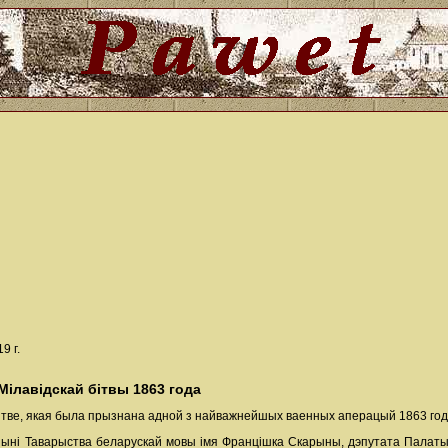
9 г.
Мілавідскай бітвы 1863 года
бітве, якая была прызнана адной з найважнейшых ваенных аперацый 1863 год
ыні Таварыства беларускай мовы імя Францішка Скарыны, дэпутата Палаты