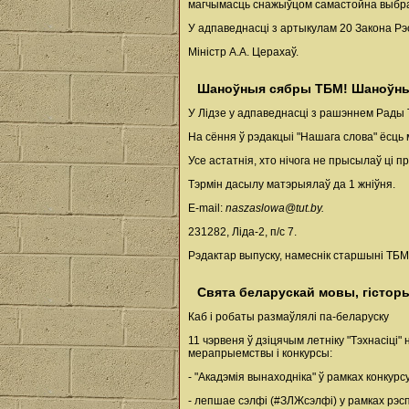
магчымасць снажыўцом самастойна выбрац
У адпаведнасці з артыкулам 20 Закона Рэ
Міністр А.А. Церахаў.
Шаноўныя сябры ТБМ! Шаноўныя 
У Лідзе у адпаведнасці з рашэннем Рады 
На сёння ў рэдакцыі "Нашага слова" ёсць 
Усе астатнія, хто нічога не прысылаў ці 
Тэрмін дасылу матэрыялаў да 1 жніўня.
E-mail:
naszaslowa@tut.by.
231282, Ліда-2, п/с 7.
Рэдактар выпуску, намеснік старшыні ТБМ 
Свята беларускай мовы, гісторыі
Каб і робаты размаўлялі па-беларуску
11 чэрвеня ў дзіцячым летніку "Тэхнасіці
мерапрыемствы і конкурсы:
- "Акадэмія вынаходніка" ў рамках конку
- лепшае сэлфі (#ЗЛЖсэлфі) у рамках рэс