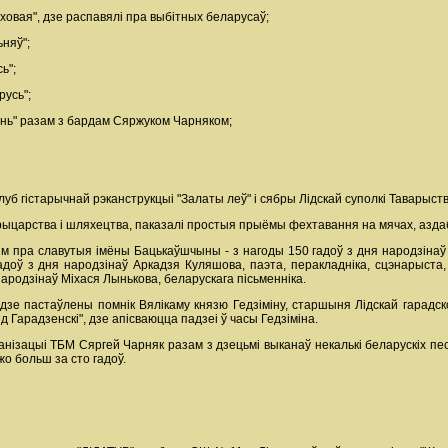
ховая", дзе распавялі пра выбітных беларусаў;
ьняў";
ь";
русь";
сень" разам з бардам Сяржуком Чарняком;
уб гістарычнай рэканструкцыі "Залаты леў" і сябры Лідскай суполкі Таварыст
ыцарства і шляхецтва, паказалі простыя прыёмы фехтавання на мячах, азда
 пра славутыя імёны Бацькаўшчыны - з нагоды 150 гадоў з дня народзінаў Яд
гадоў з дня народзінаў Аркадзя Куляшова, паэта, перакладніка, сцэнарыста
народзінаў Міхася Лынькова, беларускага пісьменніка.
удзе пастаўлены помнік Вялікаму князю Гедзіміну, старшыня Лідскай гарадск
д Гарадзенскі", дзе апісваюцца падзеі ў часы Гедзіміна.
анізацыі ТБМ Сяргей Чарняк разам з дзецьмі выканаў некалькі беларускіх пес
жо больш за сто гадоў.