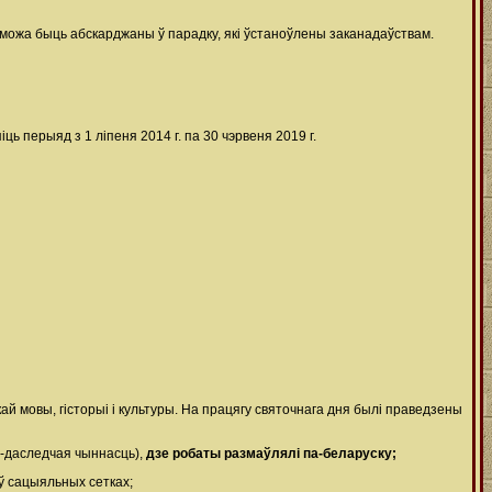
 можа быць абскарджаны ў парадку, які ўстаноўлены заканадаўствам.
 перыяд з 1 ліпеня 2014 г. па 30 чэрвеня 2019 г.
кай мовы, гісторыі і культуры. На працягу святочнага дня былі праведзены
а-даследчая чыннасць),
дзе робаты размаўлялі па-беларуску;
ў сацыяльных сетках;