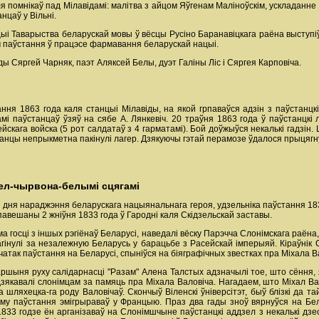
ля помнікаў пад Мілавідамі: малітва з айцом Яўгенам Маліноўскім, ускладанне 
нцаў у Вільні.
цыі Таварыства беларускай мовы ў вёсцы Русіно Баранавіцкага раёна выступіў
ім паўстання ў працэсе фармавання беларускай нацыі.
ды Сяргей Чарняк, паэт Аляксей Белы, дуэт Галіны Ліс і Сяргея Карповіча.
ня 1863 года каля станцыі Мілавіды, на якой грпаваўся адзін з паўстанцкі
мі паўстанцаў ўзяў на сябе А. Лянкевіч. 20 траўня 1863 года ў паўстанцкі
ейскага войска (5 рот салдатаў з 4 гарматамі). Бой доўжыўся некалькі гадзін. 
станцы непрыкметна пакінулі лагер. Дзякуючы гэтай перамозе ўдалося прыцягн
бел-чырвона-белымі сцягамі
з дня нараджэння беларускага нацыянальнага героя, удзельніка паўстання 183
авешаны 2 жніўня 1833 года ў Гародні каля Скідзельскай заставы.
ма госці з іншых рэгіёнаў Беларусі, наведалі вёску Парэчча Слонімскага раё
загінулі за незалежную Беларусь у барацьбе з Расейскай імперыяй. Кіраўнік 
чатак паўстання на Беларусі, спыніўся на біяграфічных звестках пра Міхала В
аршыня руху салідарнасці "Разам" Алена Талстых адзначылі тое, што сёння, я
зякавалі слонімцам за памяць пра Міхала Валовіча. Нагадаем, што Міхал Вал
 шляхецка-га роду Валовічаў. Скончыў Віленскі ўніверсітэт, быў блізкі да т
ому паўстання эмігрыраваў у Францыю. Праз два гады зноў вярнуўся на Бел
833 годзе ён арганізаваў на Слонімшчыне паўстанцкі аддзел з некалькі дзес