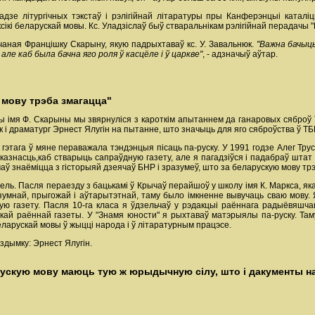
адзе літургічных тэкстаў і рэлігійнай літаратуры пры Канферэнцыі каталіц
сікі беларускай мовы. Кс. Уладзіслаў быў стваральнікам рэлігійнай перадачы "
ечаная Францішку Скарыну, якую падрыхтаваў кс. У. Завальнюк.
"Важна бачыць
але каб была бачна яго роля ў касцёле і ў царкве"
, - адзначыў аўтар.
 мову трэба змагацца"
ы імя Ф. Скарыны мы звярнуліся з кароткім апытаннем да ганаровых сяброў
ік і драматург Эрнест Ялугін на пытанне, што значыць для яго сяброўства ў ТБ
 гэтага ў мяне пераважала тэндэнцыя пісаць па-руску. У 1991 годзе Алег Тр
дказнасць,каб стварыць сапраўдную газету, але я пагадзіўся і падабраў шта
чаў знаёміцца з гісторыяй дзеячаў БНР і зразумеў, што за беларускую мову тр
ель. Пасля пераезду з бацькамі ў Крычаў перайшоў у школу імя К. Маркса, як
зумнай, прыгожай і аўтарытэтнай, таму было імкненне вывучаць сваю мову. Я
ную газету. Пасля 10-га класа я ўдзельчаў у рэдакцыі раённага радыёвяшча
ай раённай газеты. У "Знамя юности" я рыхтаваў матэрыялы па-руску. Таму
ларускай мовы ў жыцці народа і ў літаратурным працэсе.
здымку: Эрнест Ялугін.
ускую мову маюць тую ж юрыдычную сілу, што і дакументы н