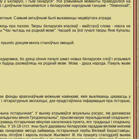
 ў Беларусі, і тым ганаруся". Усе рэжымныя моманты праводзіліся на
 дзяўчынкі пазнаёміліся з беларускімі народнымі танцамі - "Лявоніхай",
ахвотныя. Самымі актыўнымі былі выхаванцы чацвёртага атрада.
ць пра паэзію. Творы беларускіх класікаў - майстроў слова - нікога не
"Час чытаць на роднай мове". Часцей за ўсё гучалі творы Янкі Купалы,
х прынёс дзецям многа станоўчых эмоцый.
едарэмна, бо дзеці сёння пачулі шмат новых беларускіх слоў і атрымалі
ны будуць размаўляць на роднай мове. Мова - душа народа. Пакуль жыве
е фонды краязнаўчымі кніжнымі навінкамі, якія выклікаюць цікавасць у
 і літаратурныя экспазіцыі, дзе прадстаўлена інфармацыя пра гісторыю,
ына гістарычная". У выніку атрымаўся візуальны рэсурс, які дапамагае
Геральдычны вянок Гродзеншчыны", прысвечаную геральдычнай спадчыне і
траваць гістарычнае мінулае населенага пункта, яго традыцыі і спадчыну.
. У 16-18 стст. яны былі дараваны беларускім гарадам вялікімі князямі
ліва ганаровае месца займаюць гістарычныя гербы Вялікай Бераставіцы,
зь літоўскі і кароль польскі Жыгімонт III. На працягу стагоддзяў выява