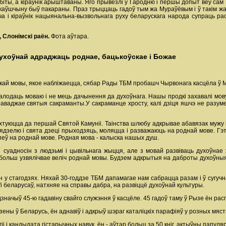
біты, а кіраўнік арыштаваны. Яго прывезлі ў Гародню і першы допыт вёў сам 
каўшчыну быў пакараны. Праз трыццаць гадоў тым жа Мураўёвым і ў такім жа 2
іча і кіраўнік нацыянальна-вызвольнага руху беларускага народа супраць 
 Слонімскі раён.
Фота аўтара.
 духоўнай адраджаць роднае, бацькоўскае і Божае
скай мовы, якое набліжаецца, сябар Рады ТБМ пробашч Чырвонага касцёла ў М
алодаць моваю і не мець дачынення да духоўнага. Нашы продкі захавалі мову
раваджае святыя сакраманты.У сакраманце хросту, калі дзіця яшчэ не раз
ыхтуюцца да першай Святой Камуніі. Таінства шлюбу адкрывае абавязак муж
ядзелю і свята дзеці прыходзяць, моляцца і разважаюць на роднай мове. Гэ
 спеў на роднай мове. Родная мова - калыска нашых душ.
 суадносін з людзьмі і цывільнага жыцця, але з мовай развіваць духоўнае
больш узвялічвае веліч роднай мовы. Будзем адкрытыя на даброты духоўныя, 
н у стагодзях. Няхай 30-годдзе ТБМ дапамагае нам сабрацца разам і ў сугучн
 беларусаў, натхняе на справы дабра, на развіццё духоўнай культуры.
значыў 45-ю гадавіну свайго служэння ў касцёле. 45 гадоў таму ў Рызе ён ра
зены ў Беларусь, ён аднавіў і адкрыў шэраг каталіцкіх парафіяў у розных мяст
гіі і кандыдата гістарычных навук, ён - аўтар больш за 50 кніг, актыўны папу