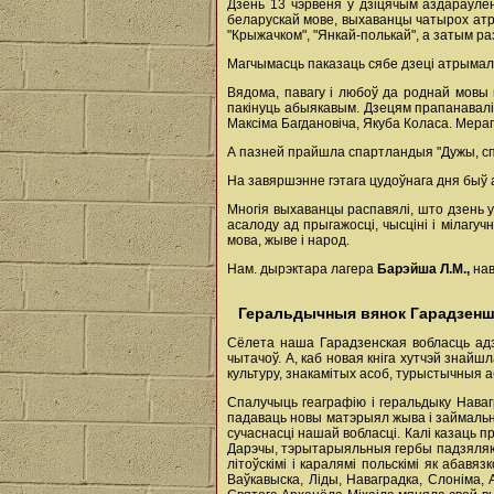
Дзень 13 чэрвеня ў дзіцячым аздараўле
беларускай мове, выхаванцы чатырох атрад
"Крыжачком", "Янкай-полькай", а затым ра
Магчымасць паказаць сябе дзеці атрымалі
Вядома, павагу і любоў да роднай мовы м
пакінуць абыякавым. Дзецям прапанавалі
Максіма Багдановіча, Якуба Коласа. Мера
А пазней прайшла спартландыя "Дужы, спр
На завяршэнне гэтага цудоўнага дня быў
Многія выхаванцы распавялі, што дзень у
асалоду ад прыгажосці, чысціні і мілаг
мова, жыве і народ.
Нам. дырэктара лагера
Барэйша Л.М.,
нав
Геральдычныя вянок Гарадзен
Сёлета наша Гарадзенская вобласць адзн
чытачоў. А, каб новая кніга хутчэй знай
культуру, знакамітых асоб, турыстычныя аб
Спалучыць геаграфію і геральдыку Наваг
падаваць новы матэрыял жыва і займальн
сучаснасці нашай вобласці. Калі казаць п
Дарэчы, тэрытарыяльныя гербы падзяляюць
літоўскімі і каралямі польскімі як аба
Ваўкавыска, Ліды, Наваградка, Слоніма, 