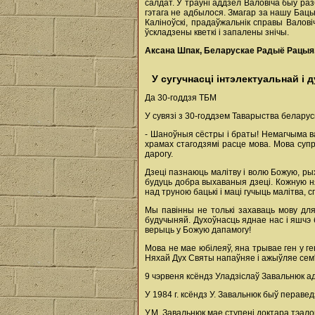
салдат. У траўні аддзел Валовіча быў раз
гэтага не адбылося. Змагар за нашу Баць
Каліноўскі, прадаўжальнік справы Валов
ўскладзены кветкі і запалены знічы.
Аксана Шпак, Беларускае Радыё Рацыя,
У сугучнасці інтэлектуальнай і
Да 30-годдзя ТБМ
У сувязі з 30-годдзем Таварыства белару
- Шаноўныя сёстры і браты! Немагчыма в
храмах стагодзямі расце мова. Мова суп
дарогу.
Дзеці пазнаюць малітву і волю Божую, р
будуць добра выхаваныя дзеці. Кожную н
над труною бацькі і маці гучыць малітва,
Мы павінны не толькі захаваць мову для
будучыняй. Духоўнасць яднае нас і яшчэ 
верыць у Божую дапамогу!
Мова не мае юбілеяў, яна трывае ген у ге
Няхай Дух Святы напаўняе і ажыўляе сем'і
9 чэрвеня ксёндз Уладзіслаў Завальнюк ад
У 1984 г. ксёндз У. Завальнюк быў перавед
У.М. Завальнюк мае ступені доктара тэало