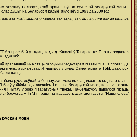
кіх біскупаў Беларусі, суаўтарам слоўніка сучаснай беларускай мовы і
Голас душы" на Беларускім радыё, якую вёў з 1993 да 2000 год.
 нашага суайчынніка ў святле яго веры, каб ён быў для нас вядомы не
 ТБМ з просьбай узгадаць гады дзейнасці ў Таварыстве. Першы рэдактар
М, адказаў:
усаў прапанаваў мне стаць галоўным рэдактарам газеты "Наша слова". Да
т актыўных журналістаў. Я ўвайшоў у склад Сакратарыята ТБМ, давялося
эба змагацца.
ая была рускамоўнай, а беларуская мова выкладалася толькі два разы на
 браў у бібліятэцы часопісы і кнігі на беларускай мове, першыя вершы
ння і чытаў у эфір літаратурныя творы. Па-беларуску давялося пісаць,
 сяброўства ў ТБМ і праца на пасадзе рэдактара газеты "Наша слова"
а рускай мове