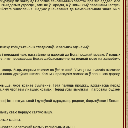
Мураўёў, які чакаў ад Валовіча сенсацыйных звестак пра яго аддзел. Але
6-гадовым узросце , але не ў Гародні, а ў Вільні быў павешаны Кастусь
расійскага зняволення. Падчас ушанавання да мемарыяльнага знака былі
енску, ксёндз-канонік Уладзіслаў Завальнюк адзначыў:
 і перадалі нам, настаўляючы дарогай да Бога і роднай моваю. У нашых
умее, яму перадаецца Божае дабраславенне на роднай мове на жыццёвую
у і жонцы быць моцным саюзам на ўсё жыццё. У моцным шчаслівым саюзе
та наша духоўная школа. Калі мы праводзім чалавека ў апошнюю дарогу,
 жыццё, якое кранае сумленне. Гэта памяць продкаў, адказнасць перад
якія чэрпаем у нашых храмах. Перад усімі выклікамі і пагрозамі будзем
асці інтэлектуальнай і духоўнай адраджаць роднае, бацькоўскае і Божае!
спачаў сваю першую святую імшу.
эчках краіны.
лярызатар беларускай мовы ў касцёльным жыцці.