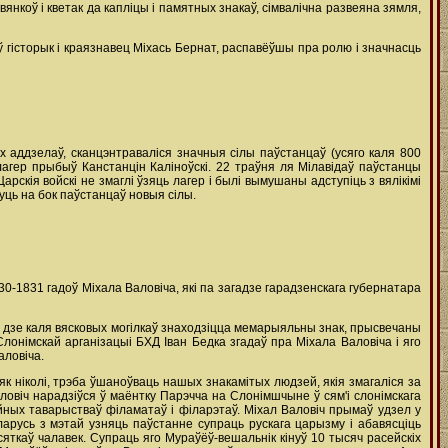
вянкоў і кветак да капліцы і памятных знакаў, сімвалічна развеяна зямля,
 гісторык і краязнавец Міхась Бернат, распавёўшы пра ролю і значнасць
х аддзелаў, сканцэнтраваліся значныя сілы паўстанцаў (усяго каля 800
 лагер прыбыў Канстанцін Каліноўскі. 22 траўня ля Мілавідаў паўстанцы
Царскія войскі не змаглі ўзяць лагер і былі вымушаны адступіць з вялікімі
уць на бок паўстанцаў новыя сілы.
0-1831 гадоў Міхала Валовіча, які па загадзе гарадзенскага губернатара
на, дзе каля вясковых могілкаў знаходзіцца мемарыяльны знак, прысвечаны
Слонімскай арганізацыі БХД Іван Бедка згадаў пра Міхала Валовіча і яго
аловіча.
к ніколі, трэба ўшаноўваць нашых знакамітых людзей, якія змагаліся за
овіч нарадзіўся ў маёнтку Парэчча на Слонімшчыне ў сям'і слонімскага
айных таварыстваў філаматаў і філарэтаў. Міхал Валовіч прымаў удзел у
арусь з мэтай узняць паўстанне супраць рускага царызму і абавясціць
яткаў чалавек. Супраць яго Мураўёў-вешальнік кінуў 10 тысяч расейскіх