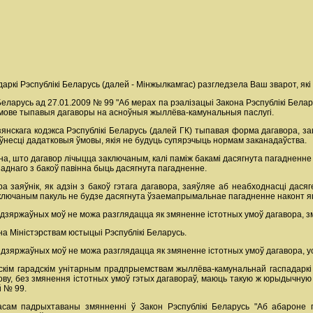
ркі Рэспублікі Беларусь (далей - Мінжылкамгас) разгледзела Ваш зварот, які 
Беларусь ад 27.01.2009 № 99 "Аб мерах па рэалізацыі Закона Рэспублікі Бел
мове тыпавыя дагаворы на асноўныя жыллёва-камунальныя паслугі.
зянскага кодэкса Рэспублікі Беларусь (далей ГК) тыпавая форма дагавора,
 ўнесці дадатковыя ўмовы, якія не будуць супярэчыць нормам заканадаўства.
а, што дагавор лічыцца заключаным, калі паміж бакамі дасягнута пагадненне 
е аднаго з бакоў павінна быць дасягнута пагадненне.
ра заяўнік, як адзін з бакоў гэтага дагавора, заяўляе аб неабходнасці дас
заключаным пакуль не будзе дасягнута ўзаемапрымальнае пагадненне наконт я
з дзяржаўных моў не можа разглядацца як змяненне істотных умоў дагавора,
а Міністэрствам юстыцыі Рэспублікі Беларусь.
з дзяржаўных моў не можа разглядацца як змяненне істотных умоў дагавора,
мскім гарадскім унітарным прадпрыемствам жыллёва-камунальнай гаспадаркі
ву, без змянення істотных умоў гэтых дагавораў, маюць такую ж юрыдычную
 № 99.
сам падрыхтаваны змянненні ў Закон Рэспублікі Беларусь "Аб абароне п