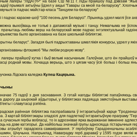
нчым лагеры "ЛІДАТУР" на базе СШ №11 г. Ліды прайшоў пад дэвізам "Жыву
аў прымалі актыўны ўдзел у акцыі "Гавары са мной па-беларуску". Хлопчыкі і
звучылі іх падчас майстар-класа "Танцуем па-беларуску"
 і падчас караоке-шоў "100 песень для Беларусі". Прыняць удзел маглі ўсе 
ожна выхоўваць не толькі з дапамогай музыкі і танцу. Немагчыма не ўспомні
 прачытаць любімы верш на беларускай мове падчас інтэлектуальнай гадзіны 
прыемства было арганізавана на базе школьнай бібліятэкі.
ытны беларус". Загадзя былі падрыхтаваны шматлікія конкурсы, удзел у які
 арганізаваны флэшмоб "Мы любім родную мову".
 лагеры прайшоў хутка і быў вельмі насычаным. Галоўнае, што ён прайшоў н
учнасці роднай мовы. Хочацца верыць, што з цягам часу ўсё больш і больш я
учэнка Лідскага каледжа
Кулеш Кацярына.
шчыны
ачае 75 гадоў з дня заснавання. З гэтай нагоды бібліятэкі папаўняюць сва
шла дарогу да шырокай аўдыторыі, у бібліятэках ладзяцца змястоўныя выставы
'екты і славутасці рэгіёна.
радская раённая бібліятэка паспрабавала ў інтэрактыўнай карце "Гродзеншч
а. З картай бібліятэкары зладзілі для падлеткаў інтэрактыўную праграму "
ра сучасныя гербы вобласці, то іх адрознівае ярка выражанае імкненне адлюс
 на дзве катэгорыі. Да найбольш значнай групы адносяцца гістарычныя гербы
вязковы атрыбут гарадскога самакіравання. У гярбоўніку Гарадзеншчыны асаб
Ашмян, Шчучына. Напрыклад, Наваградку герб дараваў у 1595 годзе вялікі кня