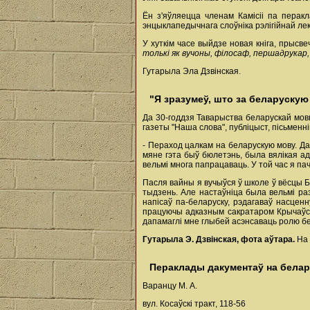
Ён з'яўляецца членам Камісіі па перакл
энцыклапедычнага слоўніка рэлігійнай лек
У хуткім часе выйдзе новая кніга, прысв
толькі як вучоны, філосаф, першадрукар, 
Гутарыла Эла Дзвінская.
"Я зразумеў, што за беларускую
Да 30-годдзя Таварыства беларускай мов
газеты "Наша слова", публіцыст, пісьменн
- Пераход цалкам на беларускую мову. Да
мяне гэта быў бюлетэнь, была вялікая а
вельмі многа папрацаваць. У той час я па
Пасля вайны я вучыўся ў школе ў вёсцы Б
тыдзень. Але настаўніца была вельмі ра
напісаў па-беларуску, рэдагаваў насцен
працуючы адказным сакратаром Крычаўск
дапамаглі мне глыбей асэнсаваць ролю бе
Гутарыла Э. Дзвінская, фота аўтара.
На 
Пераклады дакументаў на белар
Варанцу М. А.
вул. Косаўскі тракт, 118-56