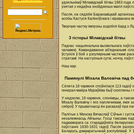
удзельнікаў Мілавідскай бітвы 1863 года 
узятая з нядаўна знойдзеных магіл паўста
Пасля, на сядзібе Баранавіцкай арганіза
асобы Кастуся Каліноўскага і кіраванага 
Творчую частку імпрэзы аздобілі бард з Лі
З гісторыі Мілавідскай бітвы
Падчас нацыянальна-вызвольнага паўстан
чалавек). Камандаванне аб'яднанымі сіла
ўступілі ў бой з рэгулярнымі часткамі рас
стратамі. На наступныя суткі, ноччу, паў
Наш кар.
Памянулі Міхала Валовіча пад 
Сёлета 18 чэрвеня споўнілася 113 гадоў 
генерал-маёра Мураўёва быў схоплены і п
У нядзелю, 16 чэрвеня, слонімцы, а такса
Міхалу Валовічу і яго паплечнікам, якія 
сяброў. У прыватнасці ён расказаў пра па
Палітык з Менска Вячаслаў Сіўчык і суст
незалежнасць Айчыны. Госці таксама пад
падкаморага са старадаўняга беларускага
паўстанні 1830-1831 гадоў. Пасля разгр
Беларусь дэмакратычнай рэспублікай. У 1