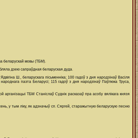
ва беларускай мовы (ТБМ).
бляла дзею сапраўдная беларуская дуда.
вігіна Ш., беларускага пісьменніка; 100 гадоў з дня народзінаў Васіля
, народнага паэта Беларусі; 115 гадоў з дня народзінаў Паўлюка Труса,
ой арганізацыі ТБМ Станіслаў Суднік расказаў пра асобу вялікага князя
ень, у тым ліку, як адзначыў сп. Сяргей, старажытную беларускую песню