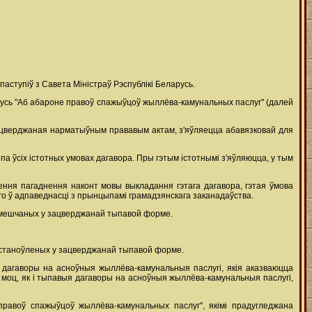
паступіў з Савета Міністраў Рэспублікі Беларусь.
арусь "Аб абароне правоў спажыўцоў жыллёва-камунальных паслуг" (далей
 зацверджаная нарматыўным прававым актам, з'яўляецца абавязковай для
па ўсіх істотных умовах дагавора. Пры гэтым істотнымі з'яўляюцца, у тым
ягення пагаднення наконт мовы выкладання гэтага дагавора, гэтая ўмова
го ў адпаведнасці з прынцыпамі грамадзянскага заканадаўства.
 змешчаных у зацверджанай тыпавой форме.
 устаноўленых у зацверджанай тыпавой форме.
 дагаворы на асноўныя жыллёва-камунальныя паслугі, якія аказваюцца
 моц, як і тыпавыя дагаворы на асноўныя жыллёва-камунальныя паслугі,
равоў спажыўцоў жыллёва-камунальных паслуг", якімі прадугледжана