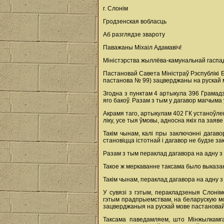
г. Слонім
Гродзенская вобласць
Аб разглядзе звароту
Паважаны Міхаіл Адамавіч!
Міністэрства жыллёва-камунальнай гаспада
Пастановай Савета Міністраў Рэспублікі 
пастанова № 99) зацверджаны на рускай 
Згодна з пунктам 4 артыкула 396 Грамад
яго бакоў. Разам з тым у дагавор магчыма
Акрамя таго, артыкулам 402 ГК устаноўлен
ліку, усе тыя ўмовы, адносна якіх па заяв
Такім чынам, калі пры заключэнні дагаво
становіцца істотнай і дагавор не будзе 
Разам з тым пераклад дагавора на адну 
Такое ж меркаванне таксама было выказан
Такім чынам, пераклад дагавора на адну 
У сувязі з гэтым, перакладзеныя Слоні
гэтым прадпрыемствам, на беларускую мо
зацверджаныя на рускай мове пастановай
Таксама паведамляем, што Мінжылкамга