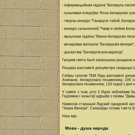
- інфармацыйная гадзіна "Беларусь паспя
- гульнявая пляцоўка "Кола беларускіх гул
- творчы конкурс "Ганаруся табой, Беларус
- конкурс сачыненняў "Чаму я люблю Бела
- музычная гадзіна "Вянок беларускіх пе
- вечаровае вогнішча "Беларускія вячоркі";
- дыскатэка "Беларускі рок-карагод".
Гасцямі свята былі запрошаны рыцарскі кл
Рыцары распавялі дзецям пра традыцыі р
Сябры суполкі ТБМ Ліды распавялі дзецям
Хомчанкі, беларускага пісьменніка; 105 
беларускага пісьменніка; 120 гадоў з дня 
У сувязі з тым, што ў Лідзе неўзабаве б
Гедзіміна і зачытаў адрыўкі з паэмы "Давы
Намеснік старшыні Лідскай гарадской арг
"Зорка Венера". Сапраўды гэтаму тэксту ў
Наш кар.
Мова - душа народа