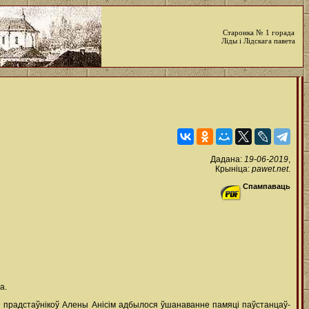
Старонка № 1 горада
Ліды і Лідскага павета
Дадана:
19-06-2019
,
Крыніца:
pawet.net
.
Спампаваць
а.
 прадстаўнікоў Алены Анісім адбылося ўшанаванне памяці паўстанцаў-