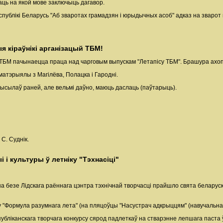
ь на якой мове заключыць дагавор.
спублікі Беларусь "Аб зваротах грамадзян і юрыдычных асоб" адказ на зварот
кіраўнікі арганізацый ТБМ!
ТБМ пачынаецца праца над чарговым выпускам "Летапісу ТБМ". Брашура ахопіць
матэрыялы з Магілёва, Полацка і Гародні.
прысылаў раней, але вельмі даўно, маюць даслаць (паўтарыць).
С. Суднік.
 і культуры ў летніку "Тэхнасіці"
" на безе Лідскага раённага цэнтра тэхнічнай творчасці прайшло свята беларус
рсу "Формула разумнага лета" (на пляцоўцы "Насустрач адкрыццям" (навучальн
публіканскага творчага конкурсу сярод падлеткаў на стварэнне лепшага паста 