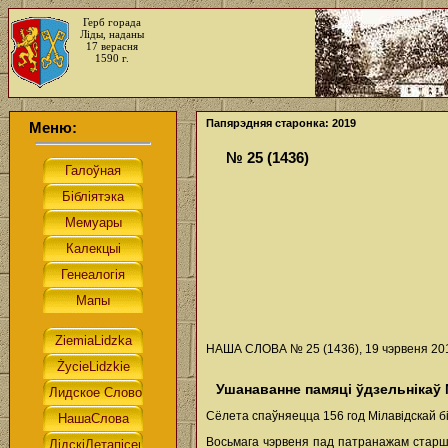
Герб горада
Ліды, наданы
17 верасня
1590 г.
Папярэдняя старонка: 2019
Меню:
№ 25 (1436)
НАША СЛОВА № 25 (1436), 19 чэрвеня 201
Ушанаванне памяці ўдзельнікаў 
Сёлета спаўняецца 156 год Мілавідскай 
Восьмага чэрвеня пад патранажам старш