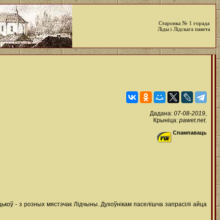
Старонка № 1 горада
Ліды і Лідскага павета
Дадана:
07-08-2019
,
Крыніца:
pawet.net
.
Спампаваць
ькоў - з розных мястэчак Лідчыны. Духоўнікам паселішча запрасілі айца