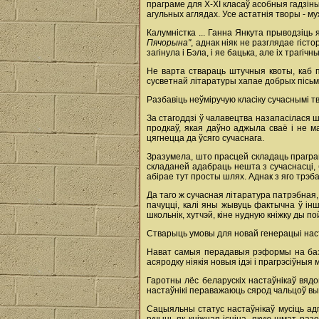
праграме для X-XI класаў асобныя гадзін
агульных аглядах. Усе астатнія творы - му
Калумністка ... Ганна Янкута прыводзіц
Пячорына"
, аднак ніяк не разглядае гіс
загінула і Бэла, і яе бацька, але іх трагі
Не варта ствараць штучныя квоты, каб п
сусветнай літаратуры хапае добрых пісьм
Разбавіць неўміручую класіку сучаснымі т
За стагоддзі ў чалавецтва назапасілася 
продкаў, якая даўно аджыла сваё і не ма
цягнецца да ўсяго сучаснага.
Зразумела, што прасцей складаць праграму
складаней адабраць нешта з сучаснасці,
абірае тут просты шлях. Аднак з яго трэба
Да таго ж сучасная літаратура патрэбная,
пачуцці, калі яны жывуць фактычна ў ін
школьнік, хутчэй, кіне нудную кніжку ды по
Стварыць умовы для новай генерацыі нас
Нават самыя перадавыя рэформы на база
асяродку ніякія новыя ідэі і прагрэсіўныя
Гаротны лёс беларускіх настаўнікаў вядо
настаўнікі пераважаюць сярод чальцоў вы
Сацыяльны статус настаўнікаў мусіць адп