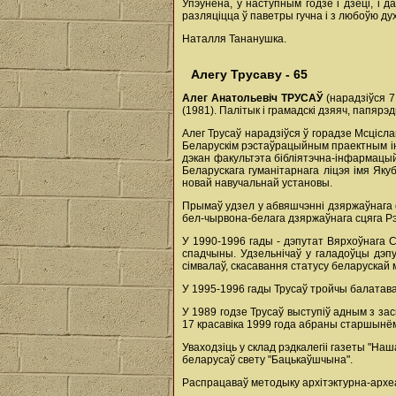
Упэўнена, у наступным годзе і дзеці, і
разляціцца ў паветры гучна і з любоўю д
Наталля Тананушка.
Алегу Трусаву - 65
Алег Анатольевіч ТРУСАЎ
(нарадзіўся 7
(1981). Палітык і грамадскі дзяяч, папяр
Алег Трусаў нарадзіўся ў горадзе Мсцісла
Беларускім рэстаўрацыйным праектным ін
дэкан факультэта бібліятэчна-інфармацый
Беларускага гуманітарнага ліцэя імя Яку
новай навучальнай установы.
Прымаў удзел у абвяшчэнні дзяржаўнага с
бел-чырвона-белага дзяржаўнага сцяга Рэс
У 1990-1996 гады - дэпутат Вярхоўнага Са
спадчыны. Удзельнічаў у галадоўцы дэпу
сімвалаў, скасавання статусу беларускай 
У 1995-1996 гады Трусаў тройчы балатаваўс
У 1989 годзе Трусаў выступіў адным з за
17 красавіка 1999 года абраны старшынём
Уваходзіць у склад рэдкалегіі газеты "На
беларусаў свету "Бацькаўшчына".
Распрацаваў методыку архітэктурна-архе