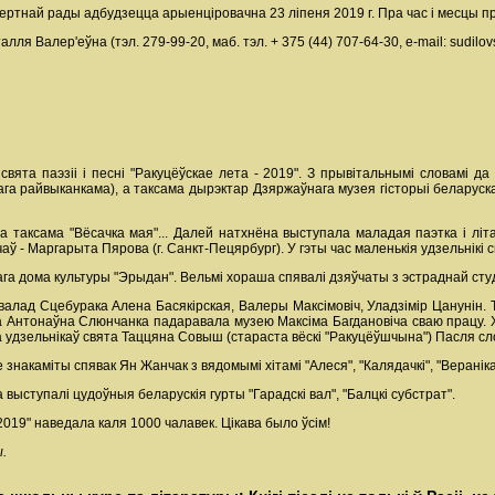
ртнай рады адбудзецца арыенціровачна 23 ліпеня 2019 г. Пра час і месцы 
ля Валер'еўна (тэл. 279-99-20, мaб. тэл. + 375 (44) 707-64-30, е-mail: sudilov
вята паэзіі і песні "Ракуцёўскае лета - 2019". З прывітальнымі словамі да
ага райвыканкама), а таксама дырэктар Дзяржаўнага музея гісторыі беларуск
, а таксама "Вёсачка мая"... Далей натхнёна выступала маладая паэтка і л
ў - Маргарыта Пярова (г. Санкт-Пецярбург). У гэты час маленькія удзельнікі св
 дома культуры "Эрыдан". Вельмі хораша спявалі дзяўчаты з эстраднай студыі
алад Сцебурака Алена Басякірская, Валеры Максімовіч, Уладзімір Цанунін. Та
ціна Антонаўна Слюнчанка падаравала музею Максіма Багдановіча сваю працу. 
 удзельнікаў свята Таццяна Совыш (стараста вёскі "Ракуцёўшчына") Пасля сло
знакаміты спявак Ян Жанчак з вядомымі хітамі "Алеся", "Калядачкі", "Вераніка"
выступалі цудоўныя беларускія гурты "Гарадскі вал", "Балцкі субстрат".
019" наведала каля 1000 чалавек. Цікава было ўсім!
.