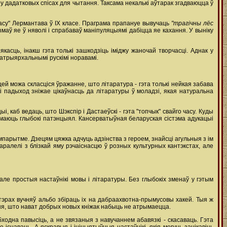
у дадатковых спісах для чытання. Таксама некалькі аўтарак згадваюцца ў
асу" Лермантава ў IX класе. Праграма прапануе вывучаць
"трагічны лёс
маў яе ў няволі і спрабаваў маніпуляцыямі дабіцца яе кахання. У выніку
асць, інакш гэта толькі зашкодзіць іміджу жаночай творчасці. Аднак у
атрыярхальнымі рускімі норавамі.
ей можа скласціся ўражанне, што літаратура - гэта толькі нейкая забава
кі падыход зніжае цікаўнасць да літаратуры ў моладзі, якая натуральна
, каб ведаць, што Шэкспір і Дастаеўскі - гэта "топчык" свайго часу. Куды
 маюць глыбокі патэнцыял. Кансерватыўная беларуская сістэма адукацыі
парытме. Дзецям цяжка адчуць адзінства з героем, знайсці агульныя з ім
ралелі з блізкай яму рэчаіснасцю ў розных культурных кантэкстах, але
 простыя настаўнікі мовы і літаратуры. Без глыбокіх зменаў у гэтым
атэрах вучняў альбо збіраць іх на дабраахвотна-прымусовы хакей. Тыя ж
ныя, што нават добрых новых кніжак набыць не атрымаецца.
ходна павысіць, а не звязаныя з навучаннем абавязкі - скасаваць. Гэта