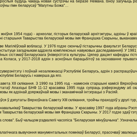
 дарослыя будуць чакаць новай сустрэчы на беразе Нёмана. Ізноў загучыць 
ухоўны гімн беларусаў "Магутны Божа"…
 жніўня 1954 года) - археолаг, гісторык беларускай архітэктуры, адзіны ў кра
эдні старшыня Таварыства беларускай мовы імя Францішка Скарыны, выканавец 
ве Магілёўскай вобласці. У 1976 годзе скончыў гістарычны факультэт Беларус
стытуце загадчыкам аддзела комплексных навуковых даследаванняў. У 1981 г
ных сістэмаў Беларускага ўніверсітэта культуры. Цяпер дацэнт кафедры гісто
ба Коласа, у 2017-2018 адзін з асноўных барацьбітоў за заснаванне прыватна
уверэнітэту і поўнай незалежнасці Рэспублікі Беларусь, адзін з распрацоўш
публікі Беларусь і наверша да яго.
вета ХІІ склікання. З 1990 па 1995 год - намеснік старшыні камісіі Вярхоўна
татаў Апазіцыі БНФ 11-12 красавіка 1995 года супраць рэферэндуму аб ска
мовы як адзінай дзяржаўнай мовы і эканамічнай інтэграцыі з Расіяй.
я ў дэпутаты Вярхоўнага Савету XIII склікання, тройчы праходзіў у другі тур,
снавальнікаў Таварыства беларускай мовы. У красавіку 1997 года абраны Рэ
 Таварыства беларускай мовы імя Францішка Скарыны. У 2017 годзе здаў гэту
ша слова". Быў чальцом рэдкалегіі часопіса "Беларуская мінуўшчына". Узначал
алагічнага вывучэння манументальных помнікаў Беларусі, прасочваў эвалюцы