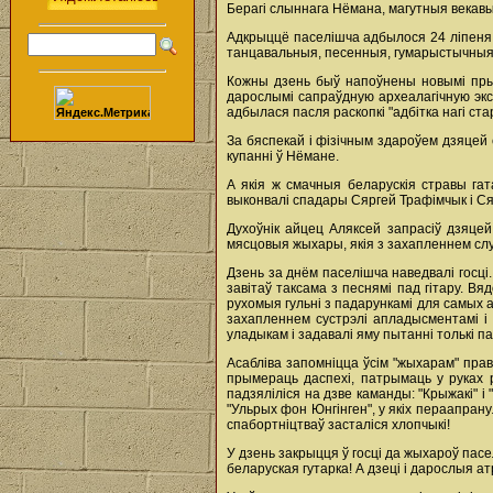
Берагі слыннага Нёмана, магутныя векавы
Адкрыццё паселішча адбылося 24 ліпеня 
танцавальныя, песенныя, гумарыстычныя 
Кожны дзень быў напоўнены новымі прыго
дарослымі сапраўдную археалагічную эксп
адбылася пасля раскопкі "адбітка нагі ст
За бяспекай і фізічным здароўем дзяцей
купанні ў Нёмане.
А якія ж смачныя беларускія стравы га
выконвалі спадары Сяргей Трафімчык і Ся
Духоўнік айцец Аляксей запрасіў дзяцей
мясцовыя жыхары, якія з захапленнем слу
Дзень за днём паселішча наведвалі госці
завітаў таксама з песнямі пад гітару. В
рухомыя гульні з падарункамі для самых а
захапленнем сустрэлі апладысментамі і д
уладыкам і задавалі яму пытанні толькі па
Асабліва запомніцца ўсім "жыхарам" права
прымераць даспехі, патрымаць у руках р
падзяліліся на дзве каманды: "Крыжакі" і
"Ульрых фон Юнгінген", у якіх пераапран
спабортніцтваў засталіся хлопчыкі!
У дзень закрыцця ў госці да жыхароў пасе
беларуская гутарка! А дзеці і дарослыя а