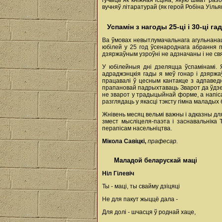
гучыць як кніжная ісціна, якую шмат разо
вучняў літаратурай (як герой Робіна Уіль
Успамін з нагоды 25-ці і 30-ці г
Ва ўмовах невытлумачальнага агульнана
юбілей у 25 год ўсенароднага абрання п
дзяржаўным узроўні не адзначаны і не св
У юбілейныя дні дзеляцца ўспамінамі. 
адраджэнцкія гады я меў гонар і дзярж
працавалі ў цесным кантакце з адпаведн
прапановай падрыхтаваць Зварот да ўдзел
не зварот у традыцыйнай форме, а напіс
разглядаць у якасці тэксту гімна маладых 
Жнівень месяц вельмі важны і адказны для
змест мысліцеля-паэта і заснавальніка
перапісам насельніцтва.
Мікола Савіцкі,
прафесар.
Маладой беларускай маці
Ніл Гілевіч
Ты - маці, ты свайму дзіцяці
Не для пакут жыццё дала -
Для долі - шчасця ў роднай хаце,