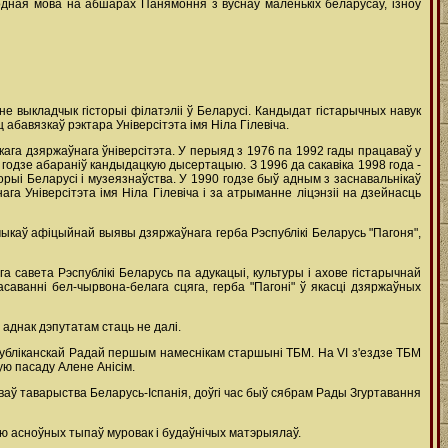
родная мова на абшарах Панямоння з вуснаў маленькіх беларусаў, ізноў
іне выкладчык гісторыі філатэліі ў Беларусі. Кандыдат гістарычных навук
абавязкаў рэктара Універсітэта імя Ніла Гілевіча.
кага дзяржаўнага ўніверсітэта. У перыяд з 1976 па 1992 гады працаваў у
одзе абараніў кандыдацкую дысертацыю. З 1996 да сакавіка 1998 года -
рыі Беларусі і музеязнаўства. У 1990 годзе быў адным з заснавальнікаў
га Універсітэта імя Ніла Гілевіча і за атрыманне ліцэнзіі на дзейнасць
чыкаў афіцыйнай выявы дзяржаўнага герба Рэспублікі Беларусь "Пагоня",
га савета Рэспублікі Беларусь па адукацыі, культуры і ахове гістарычнай
саванні бел-чырвона-белага сцяга, герба "Пагоні" ў якасці дзяржаўных
 аднак дэпутатам стаць не далі.
спубліканскай Радай першым намеснікам старшыні ТБМ. На VI з'ездзе ТБМ
ю пасаду Алене Анісім.
ьваў таварыства Беларусь-Іспанія, доўгі час быў сябрам Рады Згуртавання
ю асноўных тыпаў муровак і будаўнічых матэрыялаў.