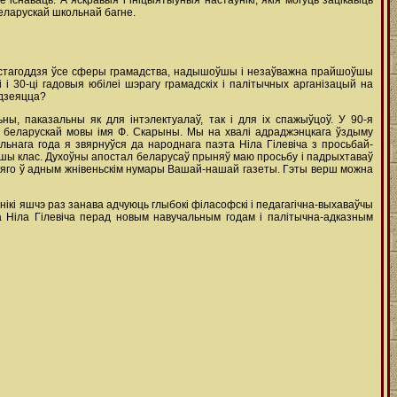
 існаваць. А яскравыя і ініцыятыўныя настаўнікі, якія могуць зацікавіць
беларускай школьнай багне.
у стагоддзя ўсе сферы грамадства, надышоўшы і незаўважна прайшоўшы
і 30-ці гадовыя юбілеі шэрагу грамадскіх і палітычных арганізацый на
 дзеяцца?
ы, паказальны як для інтэлектуалаў, так і для іх спажыўцоў. У 90-я
а беларускай мовы імя Ф. Скарыны. Мы на хвалі адраджэнцкага ўздыму
льнага года я звярнуўся да народнага паэта Ніла Гілевіча з просьбай-
ершы клас. Духоўны апостал беларусаў прыняў маю просьбу і падрыхтаваў
ь яго ў адным жнівеньскім нумары Вашай-нашай газеты. Гэты верш можна
ўнікі яшчэ раз занава адчуюць глыбокі філасофскі і педагагічна-выхаваўчы
а Ніла Гілевіча перад новым навучальным годам і палітычна-адказным