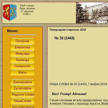
Герб горада
Ліды, наданы
17 верасня
1590 г.
Папярэдняя старонка: 2019
Меню:
№ 32 (1443)
НАША СЛОВА № 32 (1443), 7 жніўня 2019 г
Бог! Гонар! Айчына!
Гэтым слоганам вітала праваслаўнае пасе
Аляксея Глінскага з прыходу Хрыста Збаў