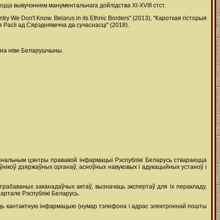
ецца вывучэннем манументальнага дойлідства XI-XVIII стст.
 We Don't Know. Belarus in its Ethnic Borders" (2013), "Кароткая гісторыя
 Расіі ад Сярэднявечча да сучаснасці" (2018).
 на ніве Беларушчыны.
ыянальным цэнтры прававой інфармацыі Рэспублікі Беларусь ствараецца
ўнікоў дзяржаўных органаў, асноўных навуковых і адукацыйных устаноў і
рабаваных заканадаўчых актаў, вызначаць экспертаў для іх перакладу,
ртале Рэспублікі Беларусь.
даць кантактную інфармацыю (нумар тэлефона і адрас электроннай пошты