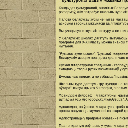
Культуролаг Вадзім Мажэйка пра 
Кандыдат культуралогіі, аналітык Белару
рэформаў, якіх патрабуе школьны курс лі
Палова беларусаў зусім не чытае мастацку
асноўны забойца цікаўнасці да літаратуры
Вывучаць сусветную літаратуру, а не толь
У беларускіх школах дагэтуль вывучаюць 
праграме для X-XI класаў можна знайсці то
чытання.
"Русское купечество", "русский национ
Беларускім дзецям невядома дзеля чаго 
Руская літаратурная традыцыя - сапраўды
складаюць творы рускіх пісьменнікаў у с
Думаць над творам, а не зубрыць "правіл
Школьны курс дагэтуль грунтуецца на к
аўтара", вывучыць яго біяграфію, а потым
Французскі філосаф і літаратурны крыты
аўтар на ўсіх яго ўзроўнях ліквідуецца"
. 
Адпаведна, на ўроках літаратуры трэба в
проста завучваць тлумачэнні са старой кр
Адлюстраваць у праграме існаванне пісьм
Пра гендарную роўнасць у курсе літарату