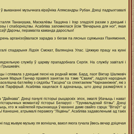
ў выкананні музычнага кіраўніка Аляксандры Рубан. Дзеці падрыхтавалі
алля Тананушка, Маскалёвы Таццяна і Ігар зладзілі разам з дзецьмі і
эзы і спаборніцтвы. Асабліва запомнілася ўсім "Вечарына для ног", якая
урсаў! Дарэчы, перамагла каманда дарослых!
 дзень арганізоўвалася зарадка з бегам па лясных сцяжынах Панямоння,
алі спадарыня Лідзія Смокат, Валянціна Улас. Цяжкую працу на кухні
ядзельную службу ў царкву прападобнага Сергія. На службу завіталі і
 Грышкевіч.
 і спявала з дзецьмі песні на роднай мове. Бард, паэт Віктар Шалкевіч
арыня Марыя Ганчар правялі занятак па тэме "Сваякі", ладзілі народныя
селішча батлейку з сядзібы "Гасціна" са спектаклем "Чарнакніжнік", які з
онскі Парфірый. Асабліва хацелася б адзначыць, што дзеці размаўлялі з
"Дайнава". Дзеці пачулі гісторыі рыцарскіх эпох, змаглі ўбачыць і нават
істарычных момантаў гісторыі Беларусі - "Грунвальдскай бітвы". Дзеці
ыць, хто ж найлепей прызнаецца ў каханні даме свайго сэрца: "Вітаўт" ці
 Канешне, атрымалі перамогу "Ліцвіны". Асабліва задаволенымі ад такіх
ні пад жывую музыку ля вогнішча, вакол якога гучала ўвесь вечар дзіцячая