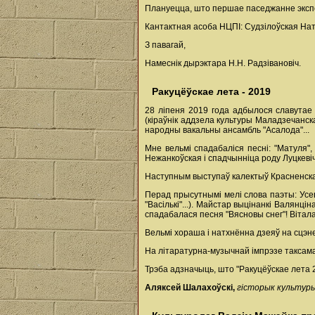
Плануецца, што першае паседжанне экспе
Кантактная асоба НЦПІ: Судзілоўская Натал
З павагай,
Намеснік дырэктара Н.Н. Радзівановіч.
Ракуцёўскае лета - 2019
28 ліпеня 2019 года адбылося славутае с
(кіраўнік аддзела культуры Маладзечанск
народны вакальны ансамбль "Асалода"...
Мне вельмі спадабаліся песні: "Матуля"
Нежанкоўская і спадчынніца роду Луцкевіча
Наступным выступаў калектыў Красненскага
Перад прысутнымі мелі слова паэты: Усев
"Васількі"...). Майстар выцінанкі Валян
спадабалася песня "Вясновы снег"! Вітала
Вельмі хораша і натхнённа дзеяў на сцэне 
На літаратурна-музычнай імпрэзе таксама 
Трэба адзначыць, што "Ракуцёўскае лета 2
Аляксей Шалахоўскі,
гісторык культуры