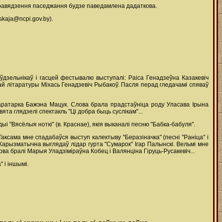
правядзення паседжання будзе паведамлена дадаткова.
skaja@ncpi.gov.by).
 ўдзельнікаў і гасцей фестывалю выступалі: Раіса Генадзеўна Казакевіч
ай літаратуры Міхась Генадзевіч Рыбакоў. Пасля перад гледачамі спяваў
ітаратарка Бажэна Мацук. Слова брала прадстаўніца роду Уласава Ірына
ята глядзелі спектакль "Ці добра быць суслікам"...
 "Вясёлыя ноткі" (в. Краснае), якія выканалі песню "Бабка-бабуля".
ксама мне спадабаўся выступ калектыву "Беразіначка" (песні "Раніца" і
Харызматычна выглядаў лідар гурта "Сумарок" Ігар Палынскі. Вельмі мне
ва бралі Марыя Уладзіміраўна Кобец і Валянціна Гіруць-Русакевіч...
 і іншымі.