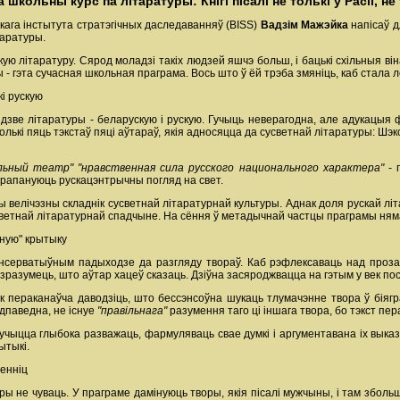
школьны курс па літаратуры: Кнігі пісалі не толькі ў Расіі, н
скага інстытута стратэгічных даследаванняў (BISS)
Вадзім Мажэйка
напісаў д
таратуры.
ю літаратуру. Сярод моладзі такіх людзей яшчэ больш, і бацькі схільныя він
 - гэта сучасная школьная праграма. Вось што ў ёй трэба змяніць, каб стала 
кі рускую
дзве літаратуры - беларускую і рускую. Гучыць неверагодна, але адукацыя ф
лькі пяць тэкстаў пяці аўтараў, якія адносяцца да сусветнай літаратуры: Шэкс
альный театр" "нравственная сила русского национального характера"
- 
прапануюць рускацэнтрычны погляд на свет.
 велічэзны складнік сусветнай літаратурнай культуры. Аднак доля рускай літ
усветнай літаратурнай спадчыне. На сёння ў метадычнай частцы праграмы няма
ьную" крытыку
ансерватыўным падыходзе да разгляду твораў. Каб рэфлексаваць над проз
 зразумець, што аўтар хацеў сказаць. Дзіўна засяроджвацца на гэтым у век пос
к пераканаўча даводзіць, што бессэнсоўна шукаць тлумачэнне твора ў біягр
Адпаведна, не існуе
"правільнага"
разумення таго ці іншага твора, бо тэкст п
учыцца глыбока разважаць, фармуляваць свае думкі і аргументавана іх выка
ытыкі.
енніц
ры не чуваць. У праграме дамінуюць творы, якія пісалі мужчыны, і там зболь