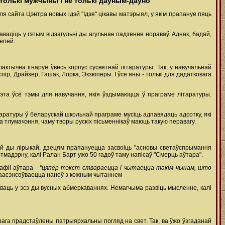
е толькі мужчыны і не толькі даўным-даўно
ля сайта Цэнтра новых ідэй "Ідэя" цікавы матэрыял, у якім прапануе пяць
аваціць у гэтым відэагульні ды агульнае падзенне нораваў. Аднак, бадай,
лепей.
актычна ігнаруе ўвесь корпус сусветнай літаратуры. Так, у навучальнай
пір, Драйзер, Гашак, Лорка, Экзюперы. І ўсе яны - толькі для дадатковага
гэта ўсё тэмы для навучання, якія ўздымаюцца ў праграме літаратуры.
аратуры ў беларускай школьнай праграме мусіць адпавядаць адсотку, які
 тлумачэння, чаму творы рускіх пісьменнікаў маюць такую перавагу.
ай ды лірыкай, дзецям прапануецца засвоіць "асновы светаўспрымання
тмадэрну, калі Ралан Барт ужо 50 гадоў таму напісаў "Смерць аўтара".
афіі аўтара -
"цяпер тэкст ствараецца і чытаецца такім чынам, што
ераасэнсоўваецца наноў з кожным чытаннем
зваць у эсэ ды вусных абмеркаваннях. Немагчыма развіць мысленне, калі
шага прадстаўлены патрыярхальны погляд на свет. Так, ва ўжо ўзгаданай