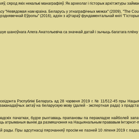
ў, сярод якіх некалькі манаграфіяў. Як археолаг і гісторык архітэктуры займа
у "Невядомая нам краіна. Беларусь у этнаграфічных межах" (2009), "The Country
ярэднявечнай Еўропы" (2016), адзін з аўтараў фундаментальнай кнігі "Гісторыя
уе шаноўнага Алега Анатольевіча са значнай датай і зычыць багатага плёну
эзідэнта Рэспублікі Беларусь ад 28 чэрвеня 2019 г. № 11/512-45 пры Нац
аканадаўчых актаў на беларускую мову (далей - экспертная рада) з прадста
дскіх пачатках, будзе рыхтаваць прапановы па перакладзе найболей запат
аць атрыманыя вынікі да размяшчэння на Нацыянальным прававым Інтэрнэт-па
ай рады. Пры адсутнасці пярэчанняў просім не пазней 10 ліпеня 2019 г. па