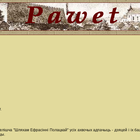
.
лішча "Шляхам Ефрасінні Полацкай" усіх ахвочых адпачыць - дзяцей і іх бац
цы.