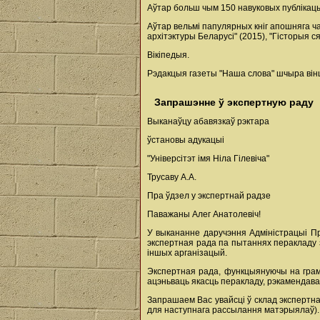
Аўтар больш чым 150 навуковых публікацыя
Аўтар вельмі папулярных кніг апошняга час
архітэктуры Беларусі" (2015), "Гісторыя с
Вікіпедыя.
Рэдакцыя газеты "Наша слова" шчыра вінш
Запрашэнне ў экспертную раду
Выканаўцу абавязкаў рэктара
ўстановы адукацыі
"Універсітэт імя Ніла Гілевіча"
Трусаву А.А.
Пра ўдзел у экспертнай радзе
Паважаны Алег Анатолевіч!
У выкананне даручэння Адміністрацыі Пр
экспертная рада па пытаннях перакладу з
іншых арганізацый.
Экспертная рада, функцыянуючы на грама
ацэньваць якасць перакладу, рэкамендав
Запрашаем Вас увайсці ў склад экспертн
для наступнага рассылання матэрыялаў).