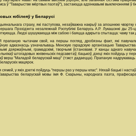
ў паўтаралі нават на самым высокім узроўні, але заганная сістэма працягвае
ямса ў "Таварыстве мёртвых паэтаў"), застаюцца адзінкавымі выключэннямі ў 
адовых юбілеяў у Беларусі
цыянальнага страху, які паступова, незаўважна накрыў за апошнюю чвэртк
ершага Прэзідэнта незалежнай Рэспублікі Беларусь А.Р. Лукашэнкі ды 25-ці 
яткуюцца. Людзі шушукаюцца між сабою і баяцца адкрыта спытацца: чаму так
Я прапаную чытачам свой, на першы погляд, дробязны факт, які павучальн
аўную адказнасць узначальваць Менскую гарадскую арганізацыю Таварыств
ымі дзяржаўнымі, грамадскімі, творчымі ўстановамі. У канцы аднаго навуча
ьнікаў штогадовых жнівеньскіх педсаветаў, бацькоў, дзеці якіх пойдуць у п
аў верш "Маладой беларускай маці" (тэкст дадаецца). Прапаную надрукавац
беларускіх мацярок.
 сямей, у якіх дзеткі пойдуць "першы раз у першы клас". Няхай бацькі і наста
 Таварыства беларускай мовы імя Ф. Скарыны, народнага паэта, прафесар