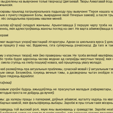
ы выдзелены на вывучэнне толькі творчасці Цвятаевай. Творы Ахматавай ёсць 
жчынскія.
ь яскравы прыклад патрыярхальнага падыходу пры вывучэнні "Героя нашага ч
торыю з пункту гледжання Бэлы, выкраданне якой Пячорын замовіў, а пасля тры
чны лёс складальніка праграмы хвалюе меней.
алову аўтараў складалі жанчыны. Арыентавацца ў першую чаргу трэба на як
енніц, якія адлюстроўваюць жаночы погляд на свет. Не варта абмяжоўвацца п
ворамі
шмат выдатных узораў мастацкай літаратуры. Аднак са школьнага курса ў дзяц
е працягу ў наш час. Відавочна, гэта супярэчыць рэчаіснасці. Да таго ж та
 з класічных твораў, якія ўжо правераны часам. Не трэба вялікай кваліфікацыі
 бо трэба будзе адрозніць часова моднае ад сапраўды магутных твораў, якія
 смела ступіць на глебу пошукаў новага, каб прыцягнуць увагу моладзі.
 каб размаўляць пра актуальныя праблемы, сучаснай мовай і ў актуальным тэм
шым свеце. Безумоўна, існуюць вечныя тэмы, а дасведчаны чытач знойдзе па
йдзе глядзець відэаблог.
таўнікаў
вым узроўні будуць ажыццяўляць не прасунутыя маладыя рэфарматары, але
 методыкі проста не дойдуць да вучняў.
мы: да халеры працы з паперкамі, дзіўныя абавязкі, кшталту хадзіць па кв
барчых камісій, якія фальсіфікуюць выбары. Заробкі ж пры гэтым такія мізэр
авядаць той высокай ролі, якую яны выконваюць у грамадстве. Заробкі неаб