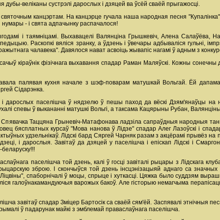
я дубы-веліканы сустрэлі дарослых і дзяцей ва ўсёй сваёй прыгажосці.
святочным канцэртам. На канцэрце гучала наша народная песня "Купалінка" 
нумары - і свята адпачынку распачалося!
дамі і таямніцамі. Выхавацелі Валянціна Грышкевіч, Алена Салаўёва, Нат
едыцыю. Раскопкі вяліся зранку, а ўдзень і ўвечары адбываліся гульні, імпр
аражытнага чалавека". Давялося нават асвоіць жывапіс нагамі ў адным з конк
 сачыў кіраўнік фізічнага выхавання спадар Раман Маляўскі. Кожны сонечны
тавала палявая кухня начале з шэф-поварам матушкай Вольгай. Ёй дапамаг
ргей Сідарэнка.
 і дарослых паселішча ў нядзелю ў пешы паход да вёскі Дзям'янаўцы на н
халі спевы ў выкананні матушкі Вольгі, а таксама Кацярыны Рубан, Валянціны
. Спявачка Таццяна Грыневіч-Матафонава ладзіла сапраўдныя народныя танцы
ядовец бясплатных курсаў "Мова нанова ў Лідзе" спадар Алег Лазоўскі і спад
ктыўных удзельнікаў. Лідскі бард Сяргей Чарняк разам з акцёрамі прывёз на па
зеці, і дарослыя. Завітаў да дзяцей у паселішча і епіскап Лідскі і Смарг
-беларуску!!!
слаўнага паселішча той дзень, калі ў госці завіталі рыцары з Лідскага клуба 
ыцарскую зброю. І скончыўся той дзень інсцэнізацыяй аднаго са значных г
 "Ліцвіны", спаборнічалі ў моцы, спрыце і хуткасці. Цяжка было суддзям выраш
уліся галоўнакамандуючыя варожых бакоў. Але гісторыю немагчыма перапісаць!
лішча завітаў спадар Зміцер Бартосік са сваёй сям'ёй. Заспявалі этнічныя пес
трымалі ў падарунак майкі з эмблемай праваслаўнага паселішча.