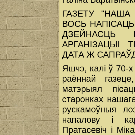
ГАЗЕТУ "НАША
ВОСЬ НАПІСАЦЬ
ДЗЕЙНАСЦЬ 
АРГАНІЗАЦЫІ 
ДАТА Ж САПРАЎД
Яшчэ, калі ў 70-
раённай газец
матэрыял пісац
старонках нашага
рускамоўныя ло
напалову і ка
Пратасевіч і Міка