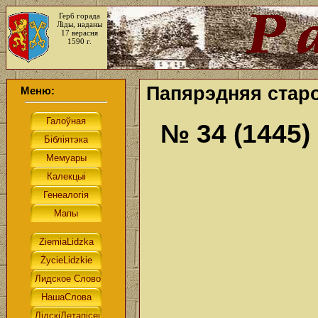
Герб горада
Ліды, наданы
17 верасня
1590 г.
Папярэдняя старо
Меню:
№ 34 (1445)