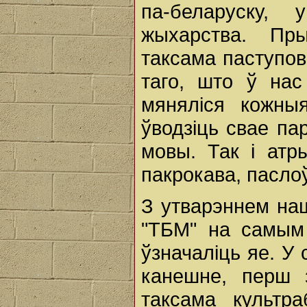
па-беларуску,
жыхарства. Пры
таксама паступов
таго, што ў нас
мяняліся кожны
ўводзіць свае па
мовы. Так і атр
пакрокава, пасло
З утварэннем на
"ТБМ" на самым
ўзначаліць яе. У 
канешне, перш 
таксама культра