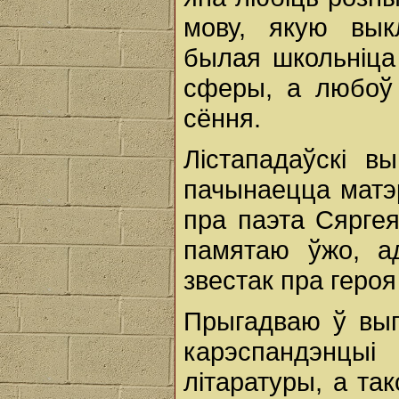
мову, якую вык
былая школьніца
сферы, а любоў 
сёння.
Лістападаўскі в
пачынаецца матэ
пра паэта Сяргея
памятаю ўжо, а
звестак пра геро
Прыгадваю ў вып
карэспандэнцыі
літаратуры, а та