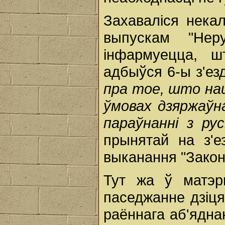
Захаваліся некал
выпускам "Нер
інфармуецца, 
адбыўся 6-ы з'е
пра тое, што на
ўмовах дзяржаўна
параўнанні з рус
прынятай на з'
выканання "Закон
Тут жа ў матэр
паседжанне дзіця
раённага аб'ядна