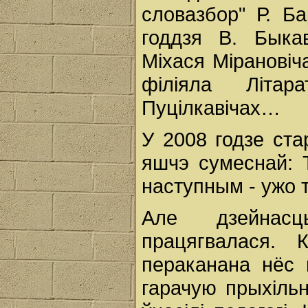
словазбор" Р. Б
годдзя В. Быка
Міхася Мірановіч
філіяла Літа
Пуцілкавічах…
У 2008 годзе ст
яшчэ сумеснай: Т
наступным - ужо 
Але дзейнас
працягвалася. 
пераканана нёс
гарачую прыхіль