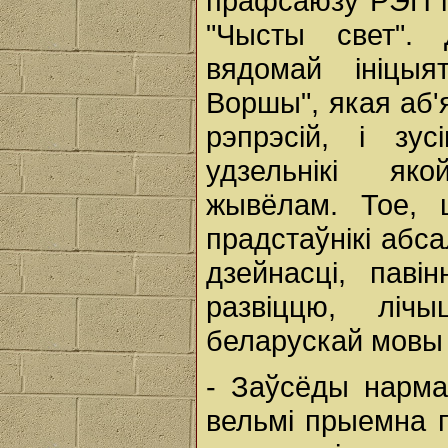
прафсаюзу РЭП і 
"Чысты свет".
вядомай ініцыя
Воршы", якая аб'
рэпрэсій, і зус
удзельнікі як
жывёлам. Тое, 
прадстаўнікі абс
дзейнасці, пав
развіццю, лічы
беларускай мовы
- Заўсёды нарма
вельмі прыемна п