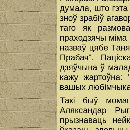
думала, што гэта
зноў зрабіў агав
таго як размов
праходзячы міма 
назваў цябе Таня
Прабач". Паціс
дзяўчына ў малад
кажу жартоўна: 
вашых любімчыкаў
Такі быў моман
Аляксандар Рыг
прызнаваць нейк
ўказаць, здольны