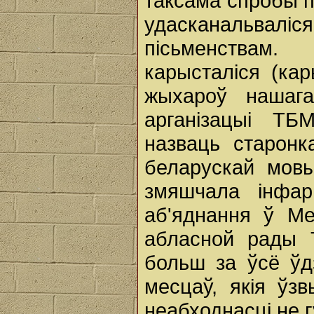
таксама спробы п
удасканальвалі
пісьменствам
карысталіся (ка
жыхароў нашаг
арганізацыі ТБ
назваць старонк
беларускай мовы
змяшчала інфар
аб'яднання ў Ме
абласной рады 
больш за ўсё ў
месцаў, якія ўз
неабходнасці не 