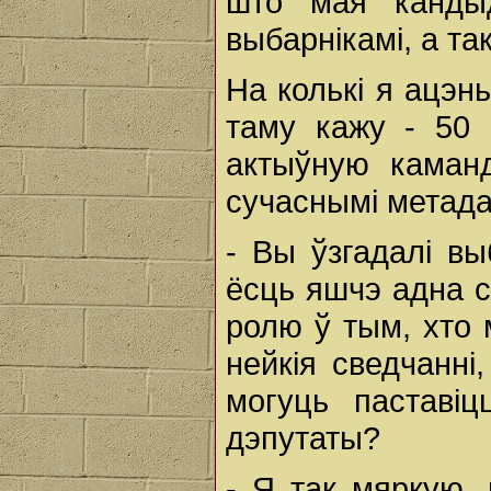
што мая кандыд
выбарнікамі, а т
На колькі я ацэн
таму кажу - 50 
актыўную каманд
сучаснымі метада
- Вы ўзгадалі вы
ёсць яшчэ адна с
ролю ў тым, хто 
нейкія сведчанні,
могуць паставі
дэпутаты?
- Я так мяркую,