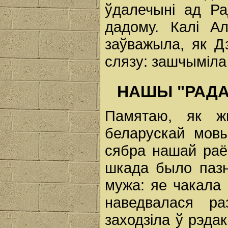
ўдалечыні ад Ра
дадому. Калі А
заўважыла, як Д
слязу: зашчыміл
НАШЫ "РАД
Памятаю, як ж
беларускай мовы
сябра нашай ра
шкада было пазн
мужа: яе чакала 
наведвалася р
заходзіла ў рэда