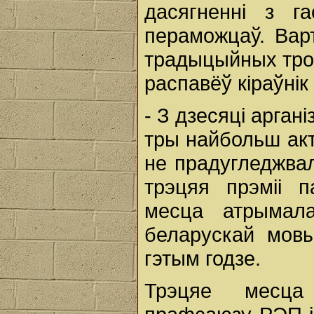
дасягненні з г
пераможцаў. Вар
традыцыйных трох
распавёў кіраўнік
- З дзесяці арга
тры найбольш ак
не прадугледжвал
трэцяя прэміі 
месца атрымал
беларускай мовы
гэтым годзе.
Трэцяе месца