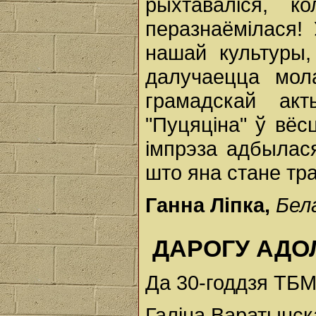
рыхтаваліся, к
перазнаёмілася!
нашай культуры,
далучаецца мол
грамадскай акт
"Пуцяціна" ў вё
імпрэза адбылас
што яна стане тр
Ганна Ліпка,
Бел
ДАРОГУ АДОЛ
Да 30-годдзя ТБ
Галіна Варатынск