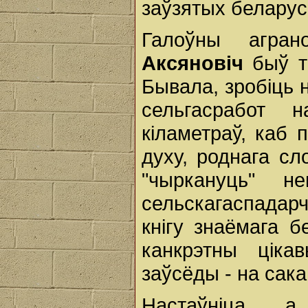
заўзятых беларус
Галоўны агра
Аксяновіч
быў т
Бывала, зробіць 
сельгасработ
кіламетраў, каб
духу, роднага сл
"чыркануць" 
сельскагаспадарч
кнігу знаёмага б
канкрэтны ціка
заўсёды - на сака
Настаўніца, 