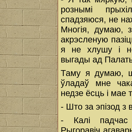
рознымі прыхі
спадзяюся, не на
Многія, думаю, 
акрэсленую пазіц
я не хлушу і н
выгады ад Палаты
Таму я думаю, ш
ўладаў мне чак
недзе ёсць і мае 
- Што за эпізод з
- Калі падчас
Рыгоравіч агавар