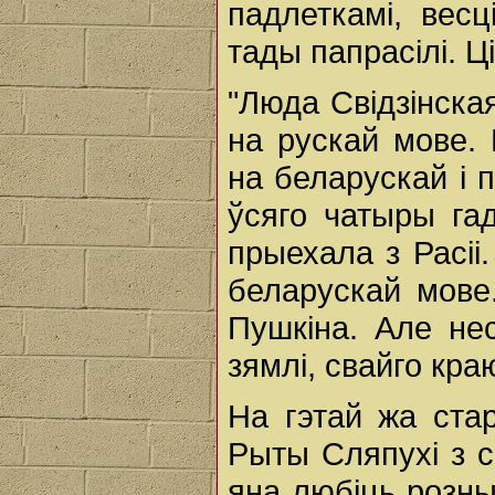
падлеткамі, вес
тады папрасілі. Ц
"Люда Свідзінска
на рускай мове.
на беларускай і
ўсяго чатыры га
прыехала з Расіі
беларускай мове
Пушкіна. Але не
зямлі, свайго кра
На гэтай жа ста
Рыты Сляпухі з с
яна любіць розны