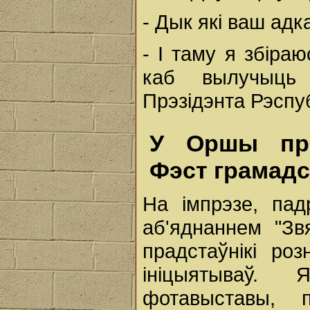
- Дык які ваш ад
- І таму я збіра
каб вылучыць
Прэзідэнта Рэспуб
У Оршы пра
Фэст грамадс
На імпрэзе, па
аб'яднаннем "Зв
прадстаўнікі роз
ініцыятываў. 
фотавыставы, 