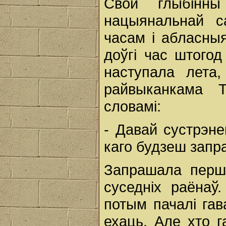
Свой глыбінн
нацыянальнай с
часам і абласныя
доўгі час штогод
наступала лета
райвыканкама 
словамі:
- Давай сустрэне
каго будзеш запра
Запрашала перш 
суседніх раёнаў
потым пачалі гав
ехаць. Але хто 