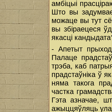
амбіцыі прасціра
Што вы задумвае
можаце вы тут сё
вы збіраецеся ўд
якасці кандыдата
- Апетыт прыход
Палаце прадстаў
трэба, каб патры
прадстаўніка ў як
няма такога прад
частка грамадств
Гэта азначае, ш
ажыццяўляць улад