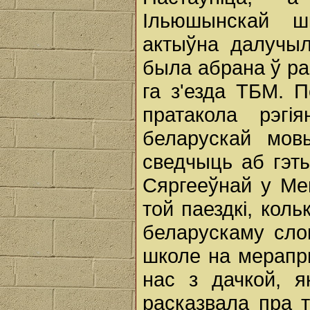
Ільюшынскай 
актыўна далучыл
была абрана ў раё
га з'езда ТБМ. 
пратакола рэгі
беларускай мов
сведчыць аб гэты
Сяргееўнай у Ме
той паездкі, кол
беларускаму сло
школе на мерапр
нас з дачкой, я
расказвала пра 