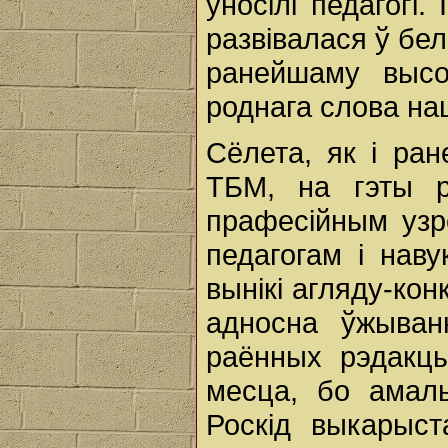
ўносілі педагогі
развівалася ў бел
ранейшаму высо
роднага слова н
Сёлета, як і ран
ТБМ, на гэты р
прафесійным узро
педагогам і нав
вынікі агляду-ко
адносна ўжыван
раённых рэдакц
месца, бо амаль
Роскід выкарыс