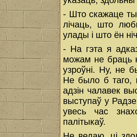
- Што скажаце ты
лічаць, што люб
улады і што ён ні
- На гэта я адка
можам не браць н
узроўні. Ну, не 
Не было б таго,
адзін чалавек вы
выступаў у Радзе
увесь час знах
палітыкаў.
Не ведаю, ці зд