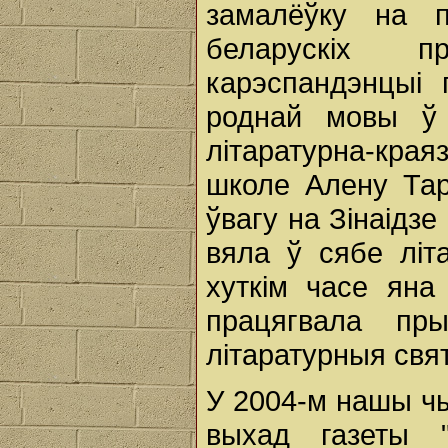
замалёўку на п
беларускіх п
карэспандэнцыі
роднай мовы ў м
літаратурна-края
школе Алену Тар
ўвагу на Зінаідз
вяла ў сябе літ
хуткім часе яна
працягвала пр
літаратурныя свя
У 2004-м нашы чы
выхад газеты 