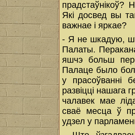
прадстаўнікоў? 
Які досвед вы т
важнае і яркае?
- Я не шкадую, шт
Палаты. Перакана
яшчэ больш пера
Палаце было бол
у прасоўванні 
развіцці нашага г
чалавек мае ліда
сваё месца ў пр
удзел у парламен
- Што ўзгадвае