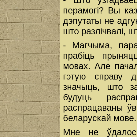
перамогі? Вы каз
дэпутаты не адгу
што разлічвалі, ш
- Магчыма, пар
прабіць прыняц
мовах. Але пача
гэтую справу д
значыць, што з
будуць распр
распрацаваны ўв
беларускай мове.
Мне не ўдалос