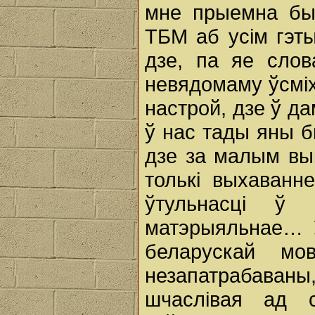
мне прыемна бы
ТБМ аб усім гэты
дзе, па яе слов
невядомаму ўсміх
настрой, дзе ў да
ў нас тады яны б
дзе за малым вы
толькі выхаванн
ўтульнасці ў
матэрыяльнае… У
беларускай мо
незапатрабаван
шчаслівая ад 