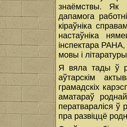
знаёмствы. Як 
дапамога работн
кіраўніка справа
настаўніка ням
інспектара РАНА,
мовы і літаратур
Я вяла тады ў р
аўтарскім акты
грамадскіх карэс
аматараў родна
ператвараліся ў р
пра развіццё род