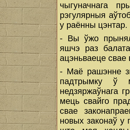
чыгуначнага пр
рэгулярныя аўто
у раённы цэнтар. 
- Вы ўжо прынял
яшчэ раз балата
ацэньваеце свае
- Маё рашэнне з
падтрымку ў 
недзяржаўнага гр
мець свайго пра
свае законапра
новых законаў у