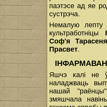
паэтэсе ад яе ро
сустрэча.
Немалую лепту 
культработніцы
Соф'я Тарасеня
Прасвет
.
ІНФАРМАВАН
Яшчэ калі не ў
наладжваць выпу
нашай "раёнцы
змяшчала навіны