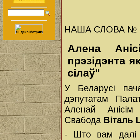
НАША СЛОВА № 34 
Алена Аніс
прэзідэнта 
сілаў"
У Беларусі пач
дэпутатам Пала
Аленай Анісім
Свабода
Віталь 
- Што вам далі