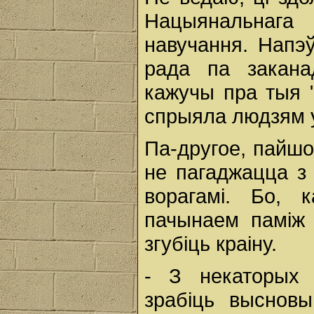
Нацыянальнага 
навучання. Напэ
рада па закана
кажучы пра тыя "
спрыяла людзям у
Па-другое, пайшо
не пагаджацца з
ворагамі. Бо, 
пачынаем паміж 
згубіць краіну.
- З некаторых
зрабіць выснов