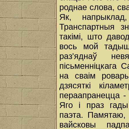
роднае слова, св
Як, напрыклад
Транспартныя з
такімі, што даво
вось мой тадыш
раз'яднаў не
пісьменніцкага 
на сваім ровар
дзясяткі кілам
пераапранецца - 
Яго і праз гад
паэта. Памятаю, 
вайсковы падп