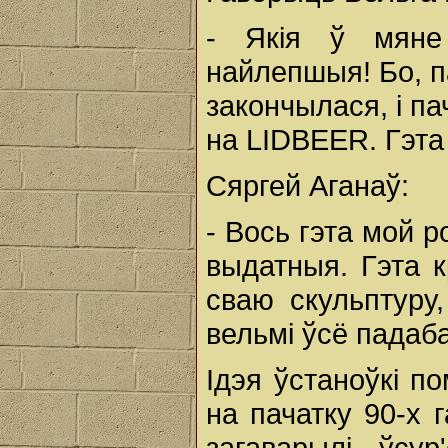
- Якія ў мяне
найлепшыя! Бо, п
закончылася, і п
на LIDBEER. Гэта 
Сяргей Аганаў:
- Вось гэта мой р
выдатныя. Гэта к
сваю скульптуру
вельмі ўсё падаб
Ідэя ўстаноўкі п
на пачатку 90-х г
загаварылі ўсур