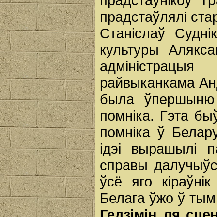
прадстаўнікоў г
прадстаўлялі ста
Станіслаў Судні
культуры Алякс
адміністрацы
райвыканкама Анд
была ўпершыню 
помніка. Гэта бы
помніка ў Белар
ідэі вырашылі 
справы далучыўс
ўсё яго кіраўні
Белага ўжо ў тым
Гедзімін ля сце