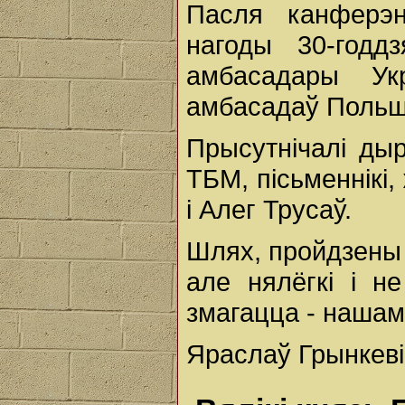
Пасля канферэ
нагоды 30-годд
амбасадары Укр
амбасадаў Польшч
Прысутнічалі ды
ТБМ, пісьменнікі,
і Алег Трусаў.
Шлях, пройдзены 
але нялёгкі і н
змагацца - нашам
Яраслаў Грынкеві