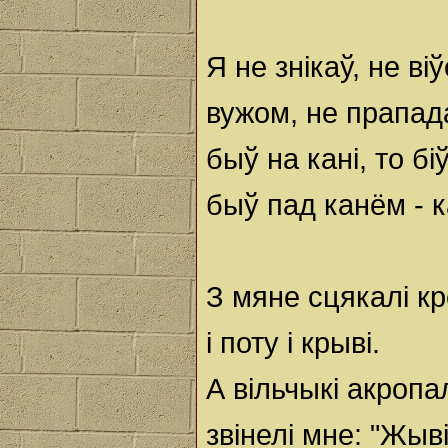
Я не знікаў, не ві
вужом, не прапад
быў на кані, то бі
быў пад канём - к
З мяне сцякалі кр
і поту і крыві.
А вільчыкі акропа
звінелі мне: "Жыві