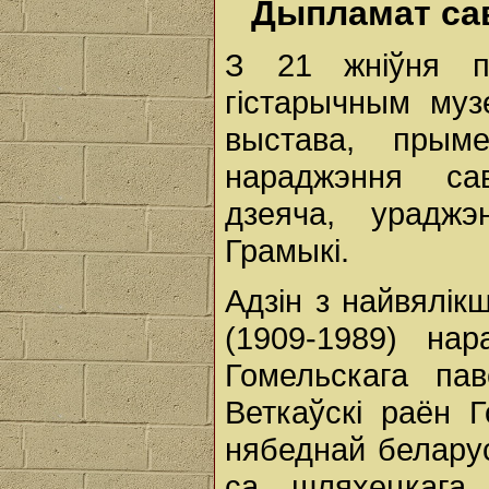
Дыпламат сав
З 21 жніўня 
гістарычным муз
выстава, прым
нараджэння са
дзеяча, ураджэ
Грамыкі.
Адзін з найвялік
(1909-1989) на
Гомельскага пав
Веткаўскі раён Г
нябеднай беларус
са шляхецкага 