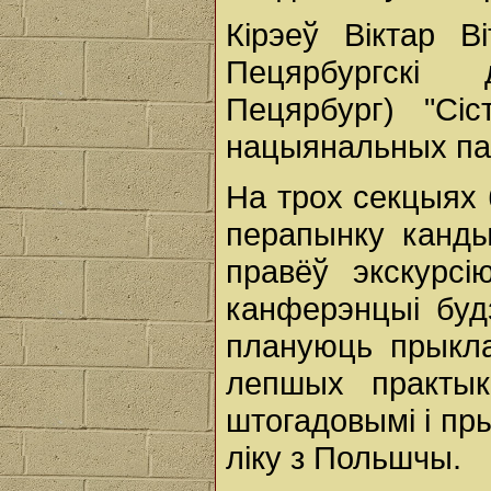
Кірэеў Віктар Ві
Пецярбургскі 
Пецярбург) "Сі
нацыянальных па
На трох секцыях 
перапынку канды
правёў экскурсі
канферэнцыі буд
плануюць прыкла
лепшых практы
штогадовымі і пр
ліку з Польшчы.