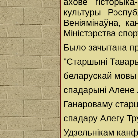
ахове гісторыка
культуры Рэспу
Веніямінаўна, к
Міністэрства спор
Было зачытана п
"Старшыні Тавар
беларускай мовы
спадарыні Алене 
Ганароваму стар
спадару Алегу Тр
Удзельнікам канф