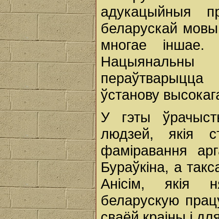
адукацыйныя п
беларускай мовы 
многае іншае.
Нацыянальны 
пераўтварыцца
ўстанову высокаг
У гэты ўрачыст
людзей, якія с
фаміравання арг
Бураўкіна, а такс
Анісім, якія 
беларускую працу
сваёй краіны і дл