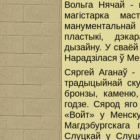
Вольга Нячай - 
магістарка мас
манументальнай 
пластыкі, дэка
дызайну. У сваёй
Нарадзілася ў Мен
Сяргей Аганаў -
традыцыйнай ску
бронзы, каменю,
годзе. Сярод яг
«Войт» у Менск
Магдэбургскага п
Слуцкай у Слуцк