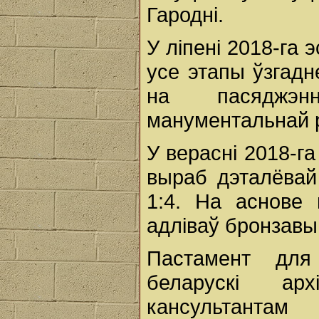
Гародні.
У ліпені 2018-га 
усе этапы ўзгадне
на пасяджэнн
манументальнай 
У верасні 2018-га
выраб дэталёвай
1:4. На аснове 
адліваў бронзавы
Пастамент для
беларускi ар
кансультантам