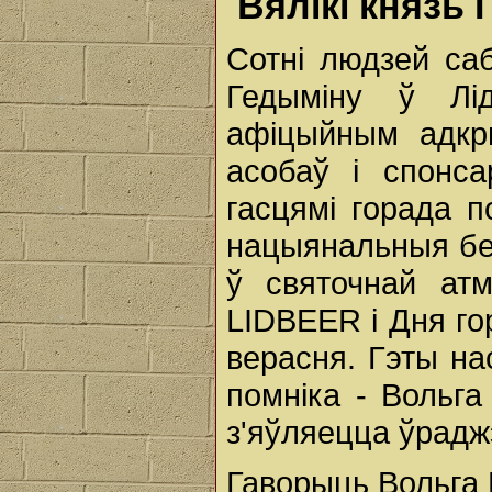
Вялікі князь 
Сотні людзей са
Гедыміну ў Лі
афіцыйным адкр
асобаў і спонса
гасцямі горада п
нацыянальныя бе
ў святочнай ат
LIDBEER і Дня го
верасня. Гэты нас
помніка - Вольга
з'яўляецца ўрадж
Гаворыць Вольга 