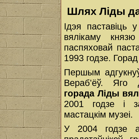
Шлях Ліды да
Ідэя паставіць у
вялікаму князю
паспяховай паст
1993 годзе. Горад
Першым адгукнуў
Вераб'ёў. Яго
горада Ліды вял
2001 годзе і з
мастацкім музеі.
У 2004 годзе а