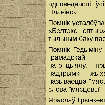
адпаведнасці ўс
Плавінскі.
Помнік усталёўва
«Белтэкс оптык
тыльным баку па
Помнік Гедыміну 
грамадскай і
патэнцыялу, пр
падтрымкі жы
называецца "мяс
слова "мясцовы" 
Яраслаў Грынкеві