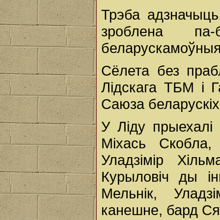
Трэба адзначыц
зроблена па-б
беларускамоўныя
Сёлета без пра
Лідскага ТБМ і 
Саюза беларускіх 
У Ліду прыехалі
Міхась Скобла,
Уладзімір Хільм
Курыловіч ды і
Мельнік, Уладз
канешне, бард Ся