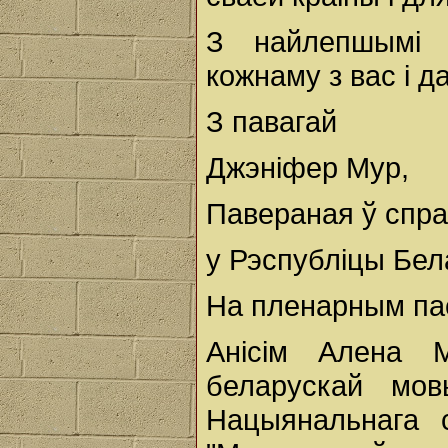
З найлепшымі 
кожнаму з вас і д
З павагай
Джэніфер Мур,
Павераная ў спр
у Рэспубліцы Бел
На пленарным пас
Анісім Алена М
беларускай мов
Нацыянальнага с