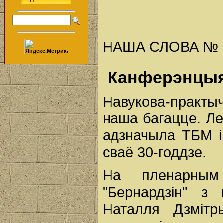
НАША СЛОВА № 37 
Канферэнцыя 
Навукова-практ
наша багацце. Л
адзначыла ТБМ і
сваё 30-годдзе.
На пленарным
"Бернардзін" з 
Наталля Дзмітр