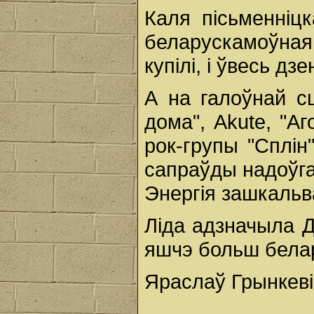
Каля пісьменніцк
беларускамоўная 
купілі, і ўвесь д
А на галоўнай сц
дома", Akute, "Аг
рок-групы "Сплін
сапраўды надоўга
Энергія зашкальва
Ліда адзначыла Д
яшчэ больш бела
Яраслаў Грынкеві