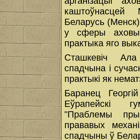
арганізацыі ахо
каштоўнасцей М
Беларусь (Менск)
у сферы аховы 
практыка яго вык
Сташкевіч Ала
спадчына і сучас
практыкі як нема
Баранец Георгій
Еўрапейскі гу
"Праблемы пры
прававых механ
спадчыны ў Белар