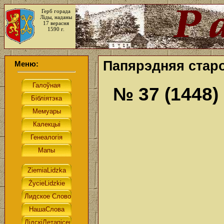
Герб горада
Ліды, наданы
17 верасня
1590 г.
Папярэдняя старо
Меню:
№ 37 (1448)