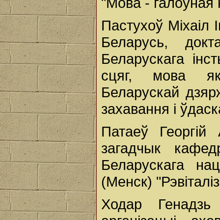
"Мова - галоўная
Пастухоў Міхаіл 
Беларусь, док
Беларускага інст
сцяг, мова як
Беларускай дзяр
захавання і ўдас
Патаеў Георгій 
загадчык кафед
Беларускага нац
(Менск) "Рэвіталі
Ходар Генадзь 