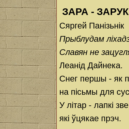
ЗАРА - ЗАРУ
Сяргей Панізьнік
Прыблудам ліхад
Славян не зацугл
Леанід Дайнека.
Снег першы - як 
на пісьмы для сус
У літар - лапкі зве
які ўцякае прэч.