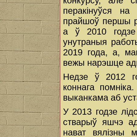
конкурсу, але 
перакінуўся на
прайшоў першы ры
а ў 2010 годзе
унутраныя работ
2019 года, а, м
вежы нарэшце ад
Недзе ў 2012 го
коннага помніка
выканкама аб уст
У 2013 годзе лід
стварыў яшчэ ад
нават вялізны 