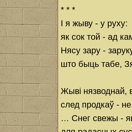
* * *
І я жыву - у руху:
як сок той - ад к
Нясу зару - заруку
што быць табе, З
Жыві нязводнай, 
след продкаў - не
… Снег свежы - я
для радасных сус