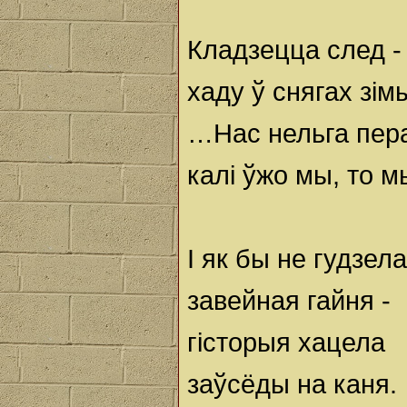
Кладзецца след -
хаду ў снягах зім
…Нас нельга пер
калі ўжо мы, то м
І як бы не гудзела
завейная гайня -
гісторыя хацела
заўсёды на каня.