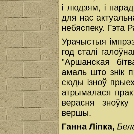
і людзям, і пара
для нас актуальн
небяспеку. Гэта Р
Урачыстыя імпрэз
год сталі галоўн
"Аршанская бітв
амаль што знік п
сюды ізноў прыеха
атрымалася прак
верасня зноўку 
вершы.
Ганна Ліпка,
Бел