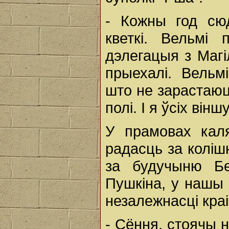
- Кожны год сю
кветкі. Вельмі
дэлегацыя з Магі
прыехалі. Вельм
што не зарастаюц
полі. І я ўсіх ві
У прамовах каля
радасць за коліш
за будучыню Бе
Пушкіна, у нашы 
незалежнасці кра
- Сёння, стоячы н