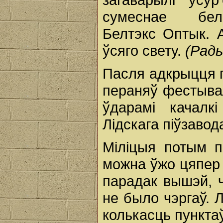
сумеснае бела
Белтэкс Оптык. 
ўсяго свету.
(Рад
Пасля адкрыцця п
пераняў фестывал
ўдарамі качалк
Лідскага піўзавод
Міліцыя потым п
можна ўжо цяпер 
парадак вышэй, 
не было чэргаў. 
колькасць пунктаў