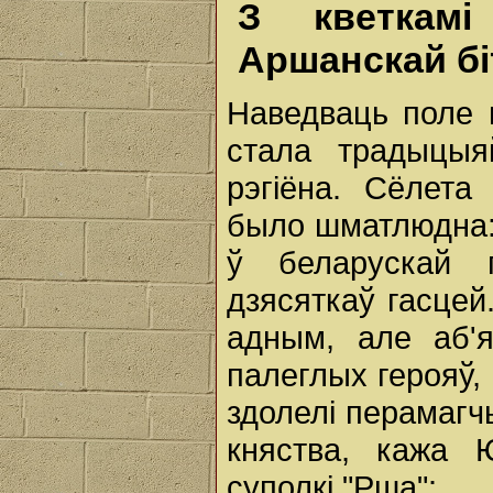
З кветкам
Аршанскай б
Наведваць поле 
стала традыцыя
рэгіёна. Сёлета
было шматлюдна: 
ў беларускай г
дзясяткаў гасцей
адным, але аб'
палеглых герояў, 
здолелі перамагч
княства, кажа 
суполкі "Рша":