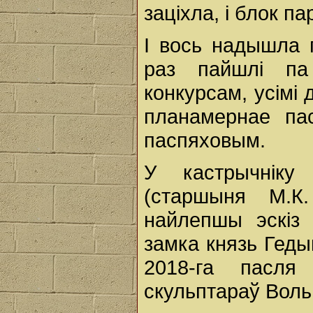
заціхла, і блок п
І вось надышла 
раз пайшлі па 
конкурсам, усімі 
планамернае па
паспяховым.
У кастрычніку
(старшыня М.К.
найлепшы эскіз 
замка князь Геды
2018-га пасля
скульптараў Вольг