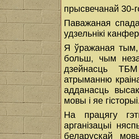
прысвечанай 30-
Паважаная спада
удзельнікі канфер
Я ўражаная тым,
больш, чым неза
дзейнасць ТБМ
атрыманню краін
адданасць выса
мовы і яе гісторыі
На працягу гэт
арганізацыі няс
беларускай мовы