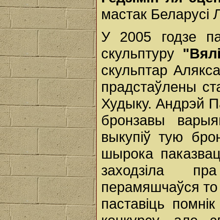
мастак Беларусі 
У 2005 годзе па
скульптуру
"Вял
скульптар Алякс
прадстаўлены ст
Худыку. Андрэй П
бронзавы вары
выкупіў тую бро
шырока паказвац
заходзіла пр
перамяшчаўся то 
паставіць помнік