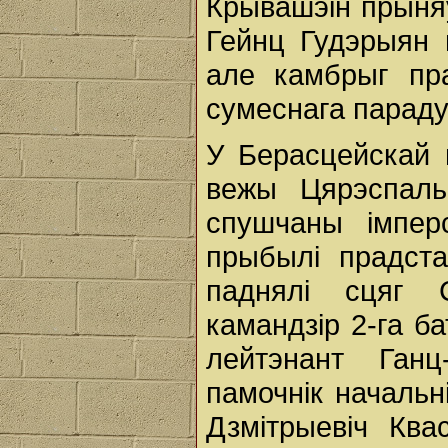
Крывашэін прыняў
Гейнц Гудэрыян 
але камбрыг пра
сумеснага параду
У Берасцейскай ц
вежы Цярэспаль
спушчаны імпер
прыбылі прадста
паднялі сцяг 
камандзір 2-га б
лейтэнант Ган
памочнік начальн
Дзмітрыевіч Ква