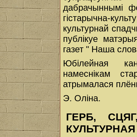
дабрачыннымі ф
гістарычна-кул
культурнай спадч
публікуе матэры
газет " Наша слова
Юбілейная ка
намеснікам ст
атрымалася плённ
Э. Оліна.
ГЕРБ, СЦЯ
КУЛЬТУРНА