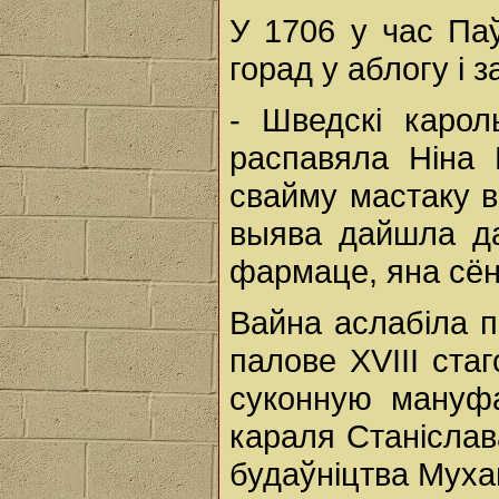
У 1706 у час Паў
горад у аблогу і з
- Шведскі карол
распавяла Ніна 
свайму мастаку в
выява дайшла да
фармаце, яна сён
Вайна аслабіла п
палове ХVIII cта
суконную мануфа
караля Станіслав
будаўніцтва Муха