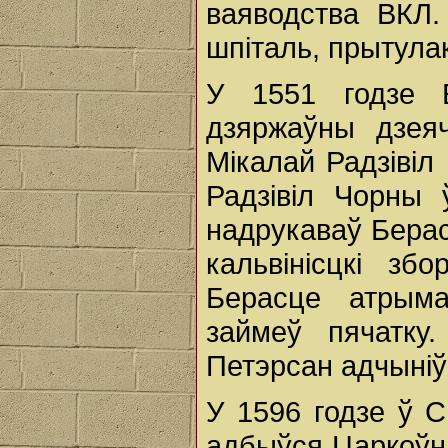
ваяводства ВКЛ.
шпіталь, прытула
У 1551 годзе Б
дзяржаўны дзеяч
Мікалай Радзівіл
Радзівіл Чорны 
надрукаваў Берас
кальвінісцкі зб
Берасце атрыма
займеў пячатку
Петэрсан адчыніў
У 1596 годзе ў С
адбыўся Царкоўны