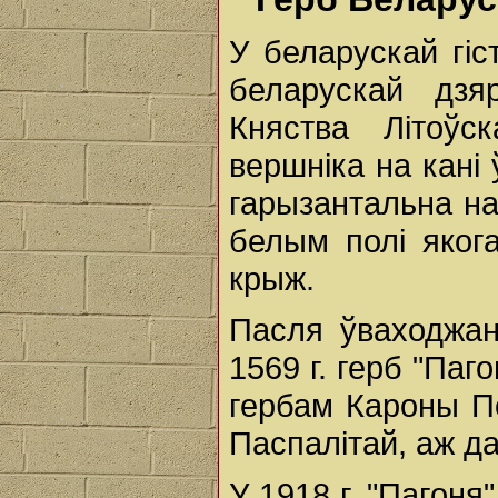
У беларускай гіс
беларускай дзя
Княства Літоўс
вершніка на кані 
гарызантальна на
белым полі яког
крыж.
Пасля ўваходжан
1569 г. герб "Паг
гербам Кароны П
Паспалітай, аж да
У 1918 г. "Пагоня