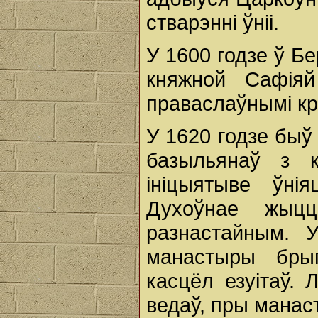
стварэнні ўніі.
У 1600 годзе ў Бе
княжной Сафіяй
праваслаўнымі кр
У 1620 годзе быў
базыльянаў з 
ініцыятыве ўнія
Духоўнае жыц
разнастайным. 
манастыры брыгі
касцёл езуітаў. 
ведаў, пры манас