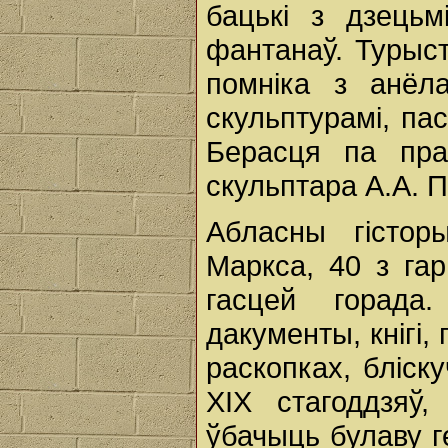
бацькі з дзецьм
фантанаў. Турыс
помніка з анёл
скульптурамі, па
Берасця па пра
скульптара А.А. 
Абласны гістор
Маркса, 40 з га
гасцей горада
дакументы, кнігі
раскопках, бліск
ХIХ стагоддзяў
ўбачыць булаву г