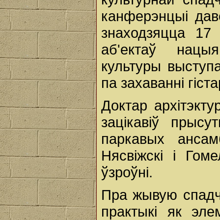
канферэнцыі дав
знаходзяцца 17 
аб'ектаў нацыя
культуры выступ
па захаванні гіс
Доктар архітэкт
зацікавіў прыс
паркавых ансам
Нясвіжскі і Гом
ўзроўні.
Пра жывую спадч
практыкі як эле