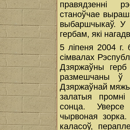
правядзенні рэ
станоўчае выраш
выбаршчыкаў. У 
гербам, які нагад
5 ліпеня 2004 г
сімвалах Рэспублі
Дзяржаўны герб 
размешчаны ў 
Дзяржаўнай мяжы 
залатыя промні
сонца. Уверсе
чырвоная зорка.
каласоў, перапл