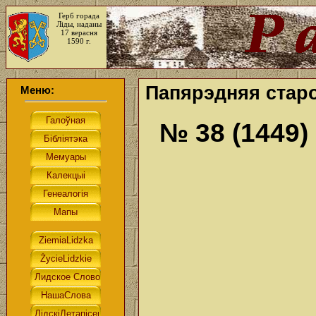
Герб горада
Ліды, наданы
17 верасня
1590 г.
Папярэдняя старо
Меню:
№ 38 (1449)