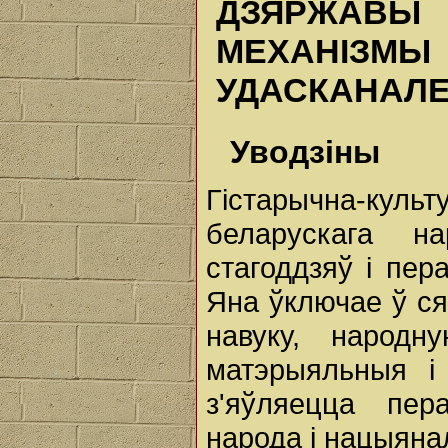
ДЗЯРЖАВЫ
МЕХАНІ
УДАСКАНАЛ
Уводзіны
Гістарычна-ку
беларускага н
стагоддзяў і пер
Яна ўключае ў ся
навуку, народн
матэрыяльныя і
з'яўляецца пер
народа і нацыянал