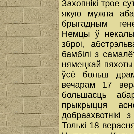
Захопнікі трое с
якую мужна аба
брыгадным гене
Немцы ў некальк
зброі, абстрэль
бамбілі з самалё
нямецкай пяхоты 
ўсё больш драм
вечарам 17 вер
большасць аба
прыкрыцця асн
добраахвотнікі 
Толькі 18 верасн