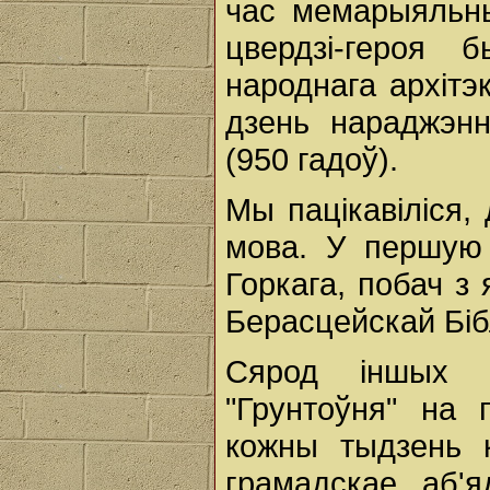
час мемарыяльн
цвердзі-героя 
народнага архіт
дзень нараджэнн
(950 гадоў).
Мы пацікавіліся,
мова. У першую 
Горкага, побач з
Берасцейскай Бібл
Сярод іншых 
"Грунтоўня" на 
кожны тыдзень к
грамадскае аб'я