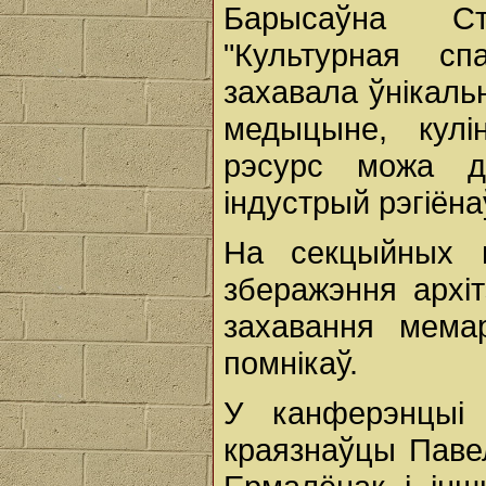
Барысаўна Ст
"Культурная сп
захавала ўнікаль
медыцыне, кулі
рэсурс можа д
індустрый рэгіёна
На секцыйных п
зберажэння архіт
захавання мема
помнікаў.
У канферэнцыі 
краязнаўцы Павел