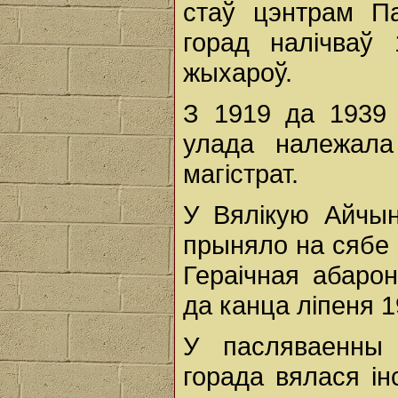
стаў цэнтрам Па
горад налічваў
жыхароў.
З 1919 да 1939 
улада належала
магістрат.
У Вялікую Айчы
прыняло на сябе 
Гераічная абаро
да канца ліпеня 1
У пасляваенны 
горада вялася ін