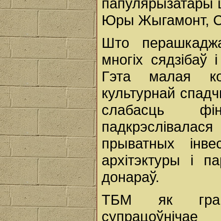
папулярызатары ш
Юры Жыгамонт, Ся
Што перашкадж
многіх сядзібаў 
Гэта малая ко
культурнай спадчы
слабасць фі
падкрэслівал
прыватных інве
архітэктуры і п
донараў.
ТБМ як грам
супрацоўнічае