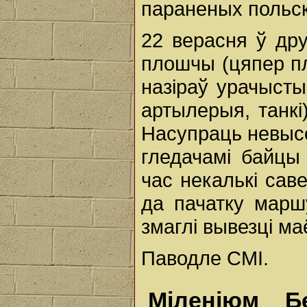
параненых польскі
22 верасня ў др
плошчы (цяпер пл
назіраў урачысты
артылерыя, танкі)
Насупраць невысо
гледачамі байцы 
час некалькі саве
да пачатку марш
змаглі вывезці ма
Паводле СМІ.
Міленіюм Б