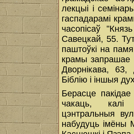
лекцыі і семінар
гаспадарамі крамы
часопісаў "Князь
Савецкай, 55. Ту
паштоўкі на памя
крамы запрашае н
Дворнікава, 63
Біблію і іншыя ду
Берасце пакідае
чакаць, калі 
цэнтральныя вул
набудуць імёны М
Касцюшкі і Язэпа 