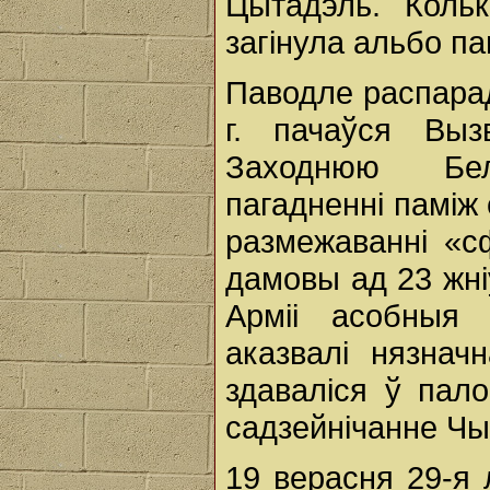
Цытадэль. Кольк
загінула альбо п
Паводле распара
г. пачаўся Вы
Заходнюю Бел
пагадненні паміж 
размежаванні «с
дамовы ад 23 жні
Арміі асобныя 
аказвалі нязнач
здаваліся ў пал
садзейнічанне Чы
19 верасня 29-я 