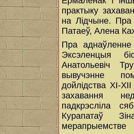
Ермалёнак і інш
практыку захава
на Лідчыне. Пра
Патаеў, Алена Ках
Пра аднаўленне
Эксэленцыя бі
Анатольевіч Тр
вывучэнне пом
дойлідства ХI-ХI
захавання не
падкрэсліла ся
Курапатаў Зі
мерапрыемств