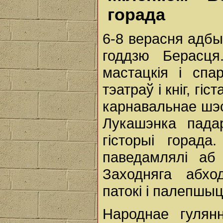
горада
6-8 верасня адбы
годдзю Берасця
мастацкія і сп
тэатраў і кніг, г
карнавальнае шэ
Лукашэнка пада
гісторыі горад
паведамлялі аб
Заходняга абхо
патокі і палепшыц
Народнае гулян