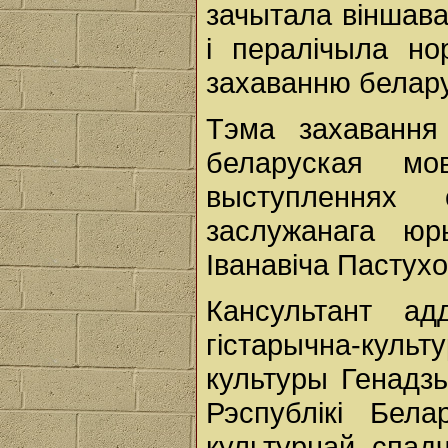
зачытала віншав
і пералічыла но
захаванню белару
Тэма захавання
беларуская м
выступленнях
заслужанага юр
Іванавіча Пастухо
Кансультант ад
гістарычна-куль
культуры Генадз
Рэспублікі Бел
культурнай спад