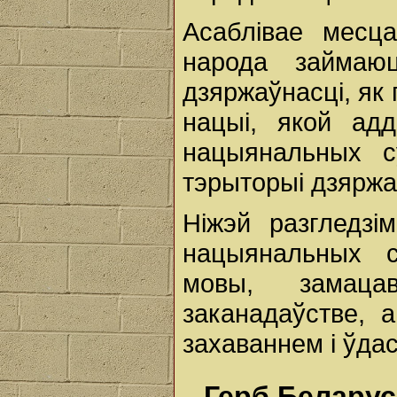
Асаблівае месц
народа займаю
дзяржаўнасці, як 
нацыі, якой ад
нацыянальных с
тэрыторыі дзяржа
Ніжэй разгледзім
нацыянальных с
мовы, замаца
заканадаўстве, 
захаваннем і ўда
Герб Беларус