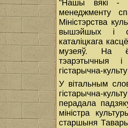
"Нашы вякі - 
менеджменту сп
Міністэрства куль
вышэйшых і ся
каталіцкага кас
музеяў. На ё
тэарэтычныя і
гістарычна-культ
У вітальным сло
гістарычна-ку
перадала падзя
міністра культу
старшыня Тавары