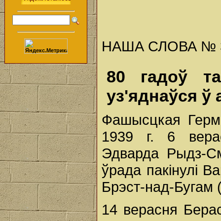
НАША СЛОВА № 38 
80 гадоў та
уз'яднаўся ў 
Фашысцкая Герм
1939 г. 6 вера
Эдварда Рыдз-См
ўрада пакінулі В
Брэст-над-Бугам 
14 верасня Берас