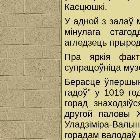
Касцюшкі.
У адной з залаў 
мінулага стаго
агледзець прыро
Пра яркія факт
супрацоўніца муз
Берасце ўпершын
гадоў" у 1019 го
горад знаходзіў
другой паловы Х
Уладзіміра-Вал
горадам валодаў п