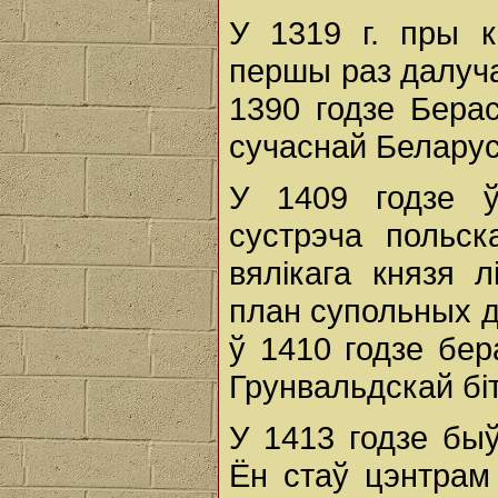
У 1319 г. пры к
першы раз далуча
1390 годзе Бера
сучаснай Беларус
У 1409 годзе ў
сустрэча польск
вялікага князя л
план супольных д
ў 1410 годзе бе
Грунвальдскай бі
У 1413 годзе бы
Ён стаў цэнтрам