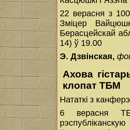
22 верасня з 10
Зміцер Вайцюш
Берасцейскай абл
14) ў 19.00
Э. Дзвінская,
фо
Ахова гіста
клопат ТБМ
Нататкі з канфер
6 верасня Т
рэспубліканскую