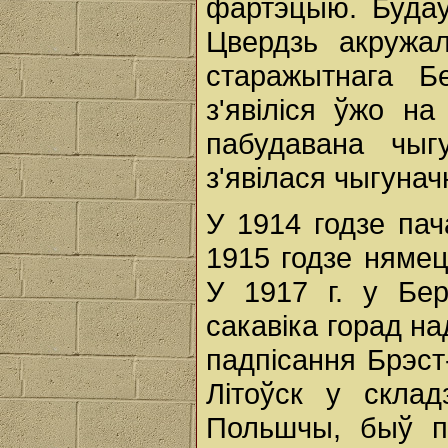
фартэцыю. Будаў
Цвердзь акружа
старажытнага Б
з'явіліся ўжо н
пабудавана чыг
з'явілася чыгунач
У 1914 годзе па
1915 годзе нямец
У 1917 г. у Бер
сакавіка горад н
падпісання Брэст-
Літоўск у скла
Польшчы, быў п