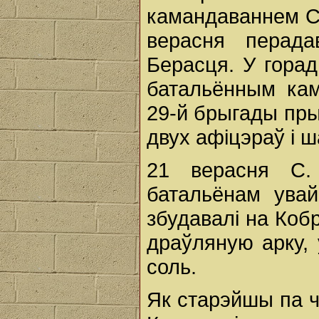
камандаваннем С
верасня перад
Берасця. У горад
батальённым кам
29-й брыгады пр
двух афіцэраў і ш
21 верасня С.
батальёнам ува
збудавалі на Кобр
драўляную арку, 
соль.
Як старэйшы па ч