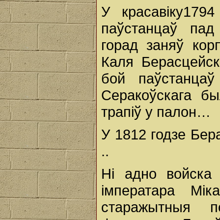
У красавіку179
паўстанцаў пад
горад заняў кор
Каля Берасцейс
бой паўстанцаў
Серакоўскага бы
трапіў у палон…
У 1812 годзе Бер
..
Ні адно войска
імператара Мік
старажытныя п