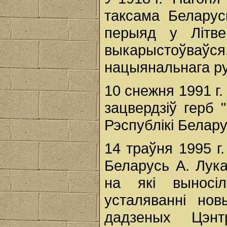
таксама Беларус
перыяд у Літве
выкарыстоўваўся.
нацыянальнага рух
10 снежня 1991 г
зацвердзіў герб 
Рэспублікі Белару
14 траўня 1995 г.
Беларусь А. Лук
на які выносі
усталяванні но
дадзеных Цэнт