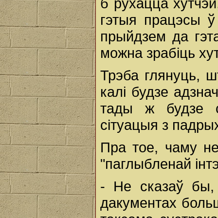
б рухацца хутчэ
гэтыя працэсы ў
прыйдзем да гэта
можна зрабіць ху
Трэба глянуць, 
калі будзе адзна
тады ж будзе с
сітуацыя з падры
Пра тое, чаму н
"паглыбленай інтэ
- Не сказаў бы
дакументах больш