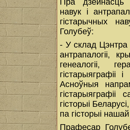
Пра дзейнасць 
навук і антрапал
гістарычных на
Голубеў:
- У склад Цэнтра
антрапалогіі, кр
генеалогіі, ге
гістарыяграфіі і
Асноўныя напра
гістарыяграфіі 
гісторыі Беларусі
па гісторыі нашай
Прафесар Голубе