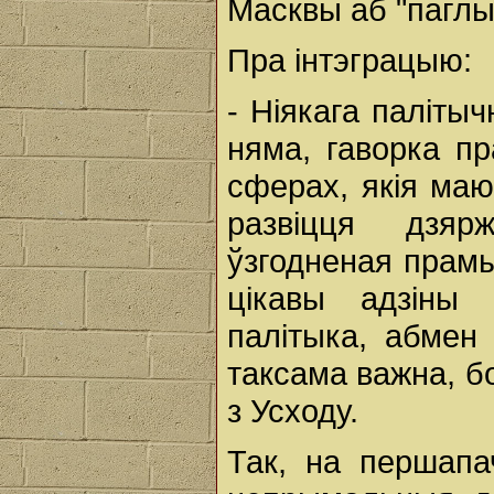
Масквы аб "паглы
Пра інтэграцыю:
- Ніякага палітыч
няма, гаворка п
сферах, якія маю
развіцця дзяр
ўзгодненая прамы
цікавы адзіны 
палітыка, абмен
таксама важна, бо
з Усходу.
Так, на першапа