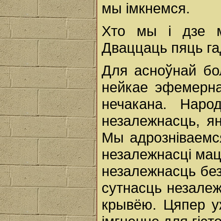
мы імкнемся.
Хто мы і дзе 
Дваццаць пяць гад
Для асноўнай бо
нейкае эфемерна
нечакана. Наро
незалежнасць, я
Мы адрозніваемся
незалежнасці мац
незалежнасць без
сутнасць незалеж
крывёю. Цяпер у