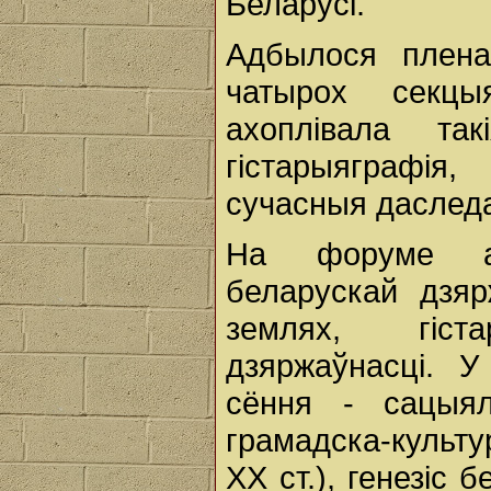
Беларусі.
Адбылося плена
чатырох секцы
ахоплівала та
гістарыяграфія
сучасныя даследав
На форуме абм
беларускай дзяр
землях, гіс
дзяржаўнасці. У
сёння - сацыял
грамадска-культу
XX ст.), генезіс 