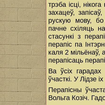
трэба ісці, нікога
захацеў, запісаў
рускую мову, бо
пачне схіляць н
стасункі з перап
перапіс па Інтэр
каля 2 мільёнаў, 
перапісаць перапі
Ва ўсіх гарадах
ўчасткі. У Лідзе і
Перапісны ўчаст
Вольга Козіч. Гад