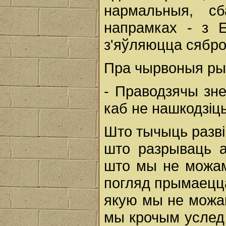
нармальныя, с
напрамках - з Е
з'яўляюцца сяброў
Пра чырвоныя рыс
- Праводзячы зн
каб не нашкодзіць
Што тычыць разві
што разрываць а
што мы не можам
погляд прымаецца
якую мы не можам
мы крочым услед 