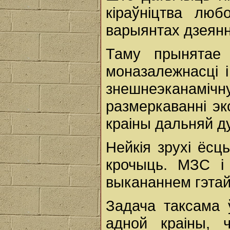
кіраўніцтва лю
варыянтах дзеянн
Таму прынятае
моназалежнасці 
знешнеэканамічн
размеркаванні экс
краіны дальняй ду
Нейкія зрухі ёсц
крочыць. МЗС і
выкананнем гэтай
Задача таксама 
адной краіны, 