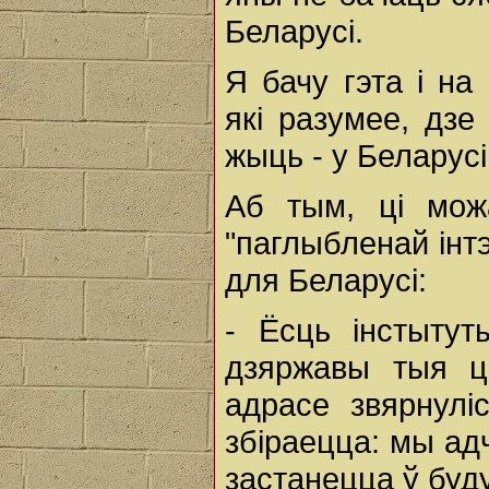
Беларусі.
Я бачу гэта і на
які разумее, дзе
жыць - у Беларусі
Аб тым, ці мож
"паглыбленай інт
для Беларусі:
- Ёсць інстытут
дзяржавы тыя ц
адрасе звярнулі
збіраецца: мы ад
застанецца ў буд