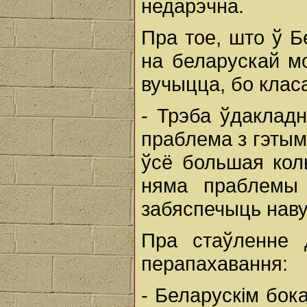
недарэчна.
Пра тое, што ў Б
на беларускай мо
вучыцца, бо клас
- Трэба ўдакладн
праблема з гэтым
ўсё большая кол
няма праблемы
забяспечыць наву
Пра стаўленне д
перапахавання:
- Беларускім бок