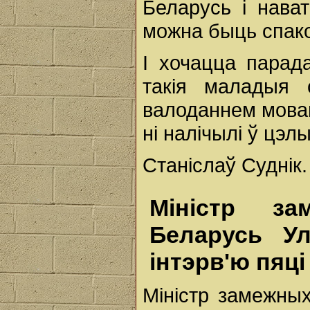
Беларусь і нава
можна быць спако
І хочацца парад
такія маладыя 
валоданнем мовай
ні налічылі ў цэл
Станіслаў Суднік.
Міністр за
Беларусь Ул
інтэрв'ю пяц
Міністр замежных