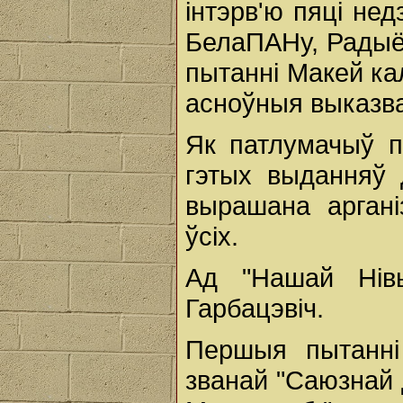
інтэрв'ю пяці нед
БелаПАНу, Радыё 
пытанні Макей ка
асноўныя выказван
Як патлумачыў пр
гэтых выданняў 
вырашана аргані
ўсіх.
Ад "Нашай Нів
Гарбацэвіч.
Першыя пытанні
званай "Саюзнай д