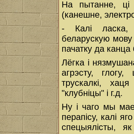
На пытанне, ці
(канешне, электро
- Калі ласка,
беларускую мову 
пачатку да канца 
Лёгка і нязмушан
агрэсту, глогу
трускалкі, хац
"клубніцы" і г.д.
Ну і чаго мы ма
перапісу, калі я
спецыялісты, я