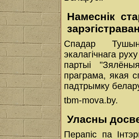
Намеснік ст
зарэгістрава
Спадар Тушын
экалагічнага рух
партыі "Зялёны
праграма, якая с
падтрымку белару
tbm-mova.by.
Уласны досве
Перапіс па Інтэ