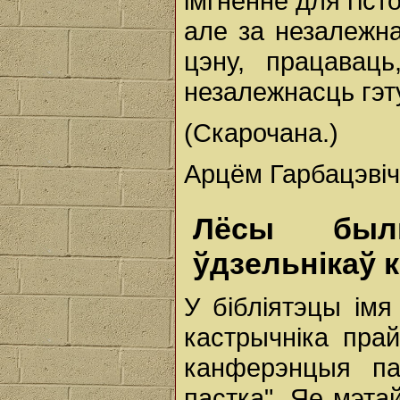
імгненне для гіст
але за незалежн
цэну, працавац
незалежнасць гэту
(Скарочана.)
Арцём Гарбацэвіч.
Лёсы былы
ўдзельнікаў 
У бібліятэцы імя
кастрычніка пра
канферэнцыя па 
пастка". Яе мэта