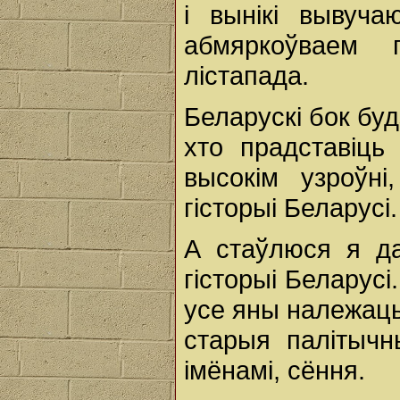
і вынікі вывуча
абмяркоўваем 
лістапада.
Беларускі бок буд
хто прадставіць
высокім узроўн
гісторыі Беларусі.
А стаўлюся я да
гісторыі Беларусі.
усе яны належаць
старыя палітычн
імёнамі, сёння.