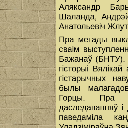
Аляксандр Бары
Шаланда, Андрэй
Анатольевіч Жлут
Пра метады выкл
сваім выступленн
Бажанаў (БНТУ).
гісторыі Вяліка
гістарычных нав
былы малагадов
Горцы. Пра р
даследаванняў і 
паведаміла ка
Уладзіміраўна Зя