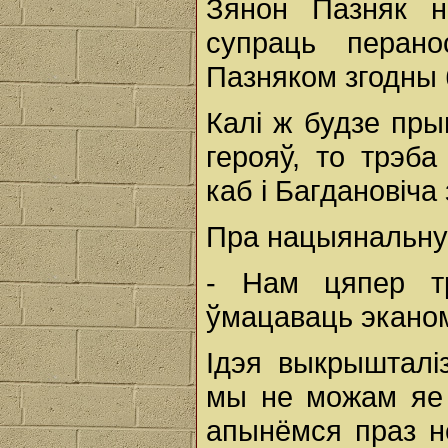
Зянон Пазняк н
супраць перан
Пазняком згодны б
Калі ж будзе пры
герояў, то трэб
каб і Багдановіча
Пра нацыянальну
- Нам цяпер тр
ўмацаваць эканомі
Ідэя выкрышталі
мы не можам яе
апынёмся праз н