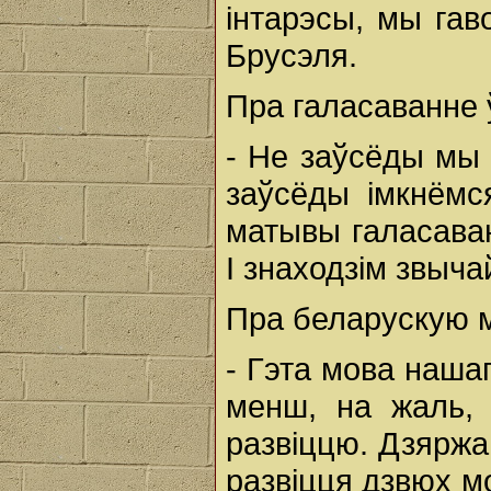
інтарэсы, мы гав
Брусэля.
Пра галасаванне ў
- Не заўсёды мы 
заўсёды імкнёмс
матывы галасаван
І знаходзім звыч
Пра беларускую 
- Гэта мова наша
менш, на жаль, 
развіццю. Дзярж
развіцця дзвюх м