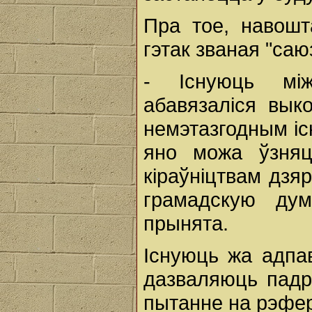
Пра тое, навошт
гэтак званая "саю
- Існуюць між
абавязаліся вык
немэтазгодным існ
яно можа ўзняц
кіраўніцтвам дзя
грамадскую ду
прынята.
Існуюць жа адпа
дазваляюць падр
пытанне на рэфе