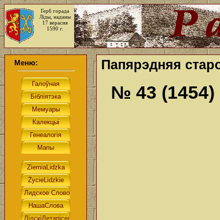
Герб горада
Ліды, наданы
17 верасня
1590 г.
Папярэдняя старо
Меню:
№ 43 (1454)