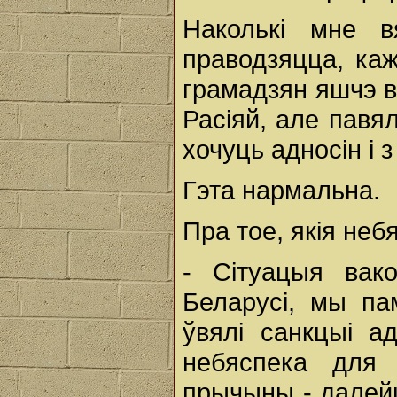
Наколькі мне в
праводзяцца, каж
грамадзян яшчэ 
Расіяй, але павял
хочуць адносін і з
Гэта нармальна.
Пра тое, якія неб
- Сітуацыя вак
Беларусі, мы пам
ўвялі санкцыі а
небяспека для 
прычыны - далейш