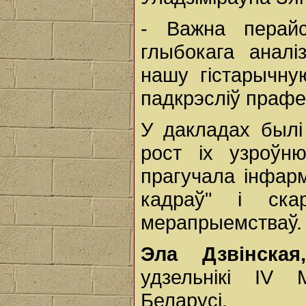
- Важна перай
глыбокага аналі
нашу гістарычну
падкрэсліў прафе
У дакладах былі
рост іх узроўн
прагучала інфар
кадраў" і ска
мерапрыемстваў.
Эла Дзвінска
удзельнікі IV 
Беларусі.