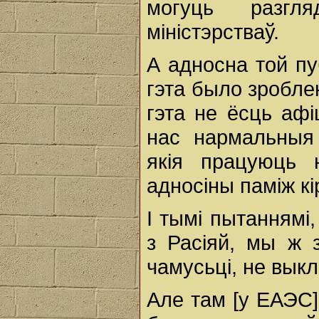
могуць разгл
міністэрстваў.
А адносна той пу
гэта было зроблен
гэта не ёсць афі
нас нармальныя 
якія працуюць 
адносіны паміж к
І тымі пытаннямі,
з Расіяй, мы ж 
чамусьці, не выкл
Але там [у ЕАЭС]