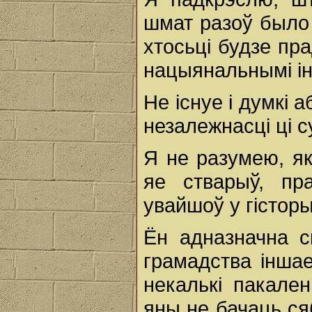
шмат разоў было 
хтосьці будзе пра
нацыянальнымі ін
Не існуе і думкі 
незалежнасці ці с
Я не разумею, як
яе стварыў, пр
увайшоў у гістор
Ён адназначна с
грамадства інша
некалькі пакале
яны не бачаць ся