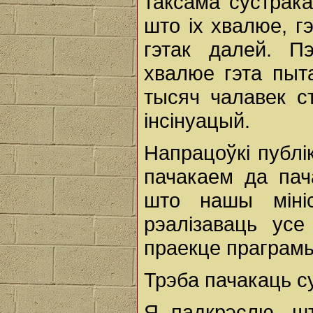
таксама сустрака
што іх хвалюе, г
гэтак далей. П
хвалюе гэта пыта
тысяч чалавек с
інсінуацый.
Напрацоўкі публі
пачакаем да пач
што нашы мініс
рэалізаваць ус
праекце праграмы
Трэба пачакаць с
Я падкрэслю, шт