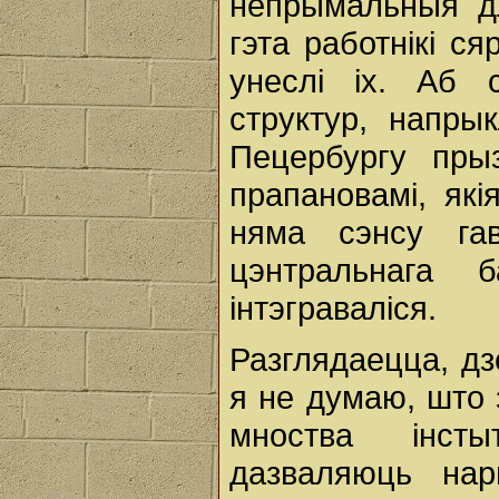
непрымальныя д
гэта работнікі ся
унеслі іх. Аб 
структур, напры
Пецербургу пры
прапановамі, які
няма сэнсу гав
цэнтральнага 
інтэграваліся.
Разглядаецца, дз
я не думаю, што 
мноства інсты
дазваляюць нар