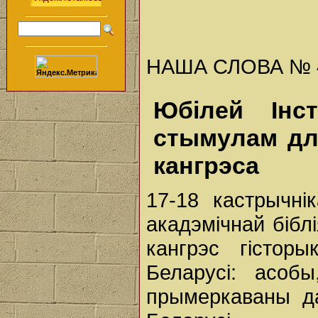
НАША СЛОВА № 43 
Юбілей Інс
стымулам дл
кангрэса
17-18 кастрычні
акадэмічнай бібл
кангрэс гісторы
Беларусі: асобы
прымеркаваны да