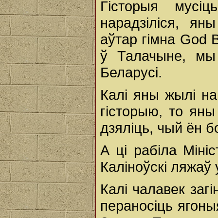
Гісторыя мусі
нарадзіліся, ян
аўтар гімна God B
ў Талачыне, мы
Беларусі.
Калі яны жылі на
гісторыю, то яны
дзяліць, чый ён б
А ці рабіла Міні
Каліноўскі ляжаў 
Калі чалавек загі
пераносіць ягоны