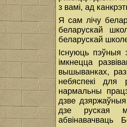
з вамі, ад канкрэ
Я сам лічу бела
беларускай шко
беларускай школе
Існуюць пэўныя 
імкнецца развів
вышыванках, раз
небяспекі для 
нармальны працэ
дзве дзяржаўныя 
дзе руская м
абвінавачваць Б