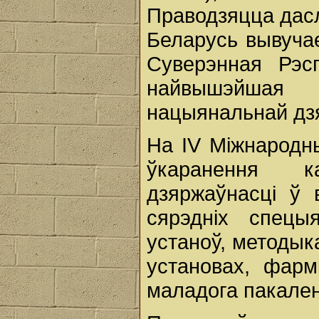
Праводзяцца дасле
Беларусь вывучае
Суверэнная Рэс
найвышэйшая с
нацыянальнай дз
На IV Міжнародн
ўкаранення к
дзяржаўнасці ў 
сярэдніх спец
устаноў, методык
установах, фарм
маладога пакален