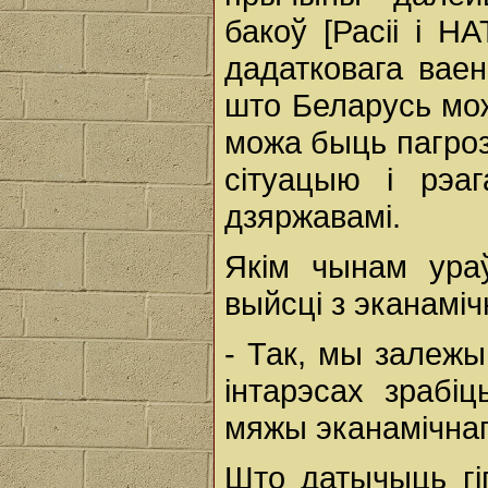
бакоў [Расіі і Н
дадатковага ваен
што Беларусь мож
можа быць пагроз
сітуацыю і рэа
дзяржавамі.
Якім чынам ура
выйсці з эканаміч
- Так, мы залежы
інтарэсах зрабі
мяжы эканамічнаг
Што датычыць гіп