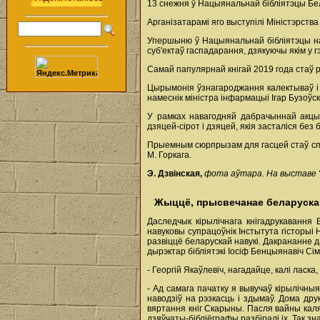
13 снежня ў Нацыянальнай бібліятэцы Бел
Арганізатарамі яго выступілі Міністэрств
Упершыню ў Нацыянальнай бібліятэцы на 
суб'ектаў гаспадарання, дзякуючы якім у 
Самай папулярнай кнігай 2019 года стаў 
Цырымонія ўзнагароджання калектываў і 
намеснік міністра інфармацыі Ігар Бузоўс
У рамках навагодняй дабрачыннай акцы
дзяцей-сірот і дзяцей, якія засталіся без 
Прыемным сюрпрызам для гасцей стаў спе
М. Горкага.
Э. Дзвінская,
фота аўтара. На выставе "К
Жыццё, прысвечанае беларускай
Даследчык кірылічнага кнігадрукавання 
навуковы супрацоўнік Інстытута гісторыі 
развіццё беларускай навукі. Дакрананне д
дырэктар бібліятэкі Іосіф Бенцыянавіч Сім
- Георгій Якаўлевіч, нагадайце, калі ласка
- Ад самага пачатку я вывучаў кірылічныя 
наводзіў на рэзкасць і здымаў. Дома др
вяртання кніг Скарыны. Пасля вайны каля 
дзяўчаты-бібліёграфы разбіралі іх. Так з