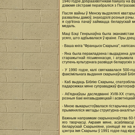
1940 годзе добраахвотнікам пайшоў на фр
дзвюмя сёстрамі перабраліся з Петразаво
Пасля вайны ў Менску выдзялялі кватэры, 
разваліны дамоў, знаходзілі розныя рэчы.
я сур'ёзна пачаў займацца беларускай 
медаль.
Маці Бэці Генрыхаўна была эканамістам і
усяго, што адбывалася ў краіне. Пры дзец
- Ваша кніга "Францыск Скарына", напіса
- Яна была перакладзена і выдадзена для 
старажытнай пісьменнасцю, і атрымала 
ступень культурнага развіцця беларускіх 
- У 1990 годзе, калі святкавалася 500-
факсімільнага выдання скарынаўскай Біблі
- Каб выдаць Біблію Скарыны, спатрэбіла
падарожжах мяне суправаджаў фатограф Мен
- Аб'яднаўшы даследванні ХVIII-ХХ стаг
розныя бакі кнігавыдавецкай і асветніцка
- Мною выкарыстоўвалася гістарычна-рэтр
прымяняліся метады структурна-аналітычн
Важным напрамкам скарыназнаўства 60-90
яго творчасці. Акрамя мяне, асаблівасц
беларускай Скарыніяне, узняццё яе на н
цэнтра імя Скарыны ў 1991 годзе пад кіра