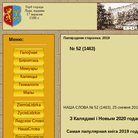
Герб горада
Ліды, наданы
17 верасня
1590 г.
Папярэдняя старонка: 2019
Меню:
№ 52 (1463)
НАША СЛОВА № 52 (1463), 25 снежня 2019
З Калядамі і Новым 2020 года
Самая папулярная кніга 2019 год