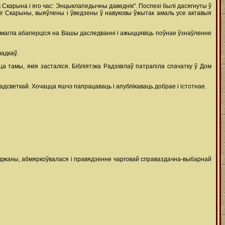
карына і яго час: Энцыклапедычны даведнік". Поспехі былі дасягнуты ў
ніг Скарыны, выяўлены і ўведзены ў навуковы ўжытак амаль усе актавыя
 змагла абаперціся на Вашы даследванні і ажыццявіць поўнае ўзнаўленне
адкаў.
а тамы, якія засталіся. Бібліятэка Радзівілаў патрапіла спачатку ў Дом
адсветкай. Хочацца яшчэ папрацаваць і апублікаваць добрае і істотнае.
леджаны, абмяркоўвалася і правядзенне чарговай справаздачна-выбарнай