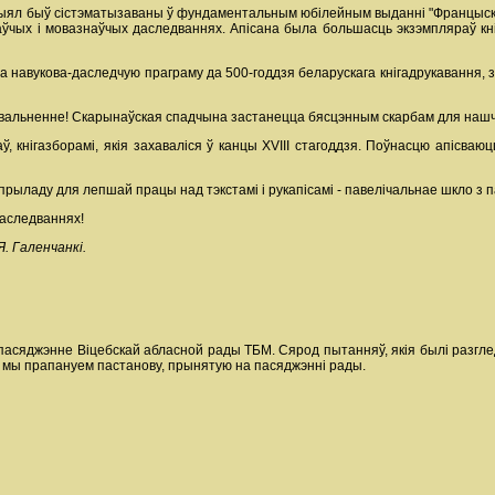
рыял быў сістэматызаваны ў фундаментальным юбілейным выданні "Францыск С
знаўчых і мовазнаўчых даследваннях. Апісана была большасць экзэмпляраў к
ала навукова-даследчую праграму да 500-годдзя беларускага кнігадрукавання,
давальненне! Скарынаўская спадчына застанецца бясцэнным скарбам для нашч
 кнігазборамі, якія захаваліся ў канцы ХVIII стагоддзя. Поўнасцю апісваюцц
рыладу для лепшай працы над тэкстамі і рукапісамі - павелічальнае шкло з п
даследваннях!
Я. Галенчанкі.
 пасяджэнне Віцебскай абласной рады ТБМ. Сярод пытанняў, якія былі разг
й мы прапануем пастанову, прынятую на пасяджэнні рады.