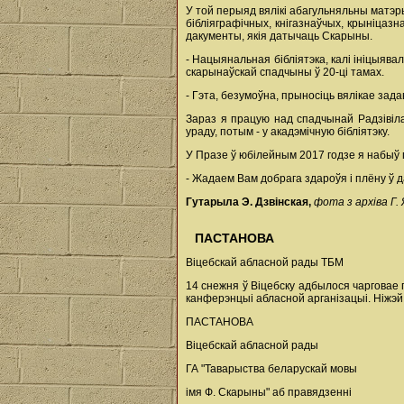
У той перыяд вялікі абагульняльны матэ
бібліяграфічных, кнігазнаўчых, крыніца
дакументы, якія датычаць Скарыны.
- Нацыянальная бібліятэка, калі ініцыяв
скарынаўскай спадчыны ў 20-ці тамах.
- Гэта, безумоўна, прыносіць вялікае за
Зараз я працую над спадчынай Радзівілаў,
ураду, потым - у акадэмічную бібліятэку.
У Празе ў юбілейным 2017 годзе я набыў п
- Жадаем Вам добрага здароўя і плёну ў 
Гутарыла Э. Дзвінская,
фота з архіва Г. 
ПАСТАНОВА
Віцебскай абласной рады ТБМ
14 снежня ў Віцебску адбылося чарговае
канферэнцыі абласной арганізацыі. Ніжэ
ПАСТАНОВА
Віцебскай абласной рады
ГА "Таварыства беларускай мовы
імя Ф. Скарыны" аб правядзенні