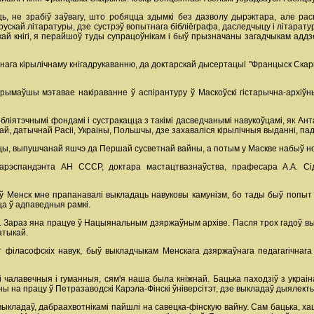
ь, не зрабіў заўвагу, што робяцца здымкі без дазволу дырэктара, але ра
ларускай літаратуры, дзе сустрэў вопытнага бібліёграфа, даследчыцу і літар
й кнігі, я перайшоў туды супрацоўнікам і быў прызначаны загадчыкам аддзел
ага кірылічнаму кнігадрукаванню, да доктарскай дысертацыі "Францыск Скары
атрымаўшы мэтавае накіраванне ў аспірантуру ў Маскоўскі гістарычна-архіўн
ліятэчнымі фондамі і сустракацца з такімі дасведчанымі навукоўцамі, як Ант
рай, датычнай Расіі, Украіны, Польшчы, дзе захаваліся кірылічныя выданні, па
ы, выпушчанай яшчэ да Першай сусветнай вайны, а потым у Маскве набыў н
-карэспандэнта АН СССР, доктара мастацтвазнаўства, прафесара А.А. С
і ў Менск мне прапанавалі выкладаць навуковы камунізм, бо тады быў попыт 
а ў адпаведныя рамкі.
й. Зараз яна працуе ў Нацыянальным дзяржаўным архіве. Пасля трох гадоў вы
атыкай.
 філасофскіх навук, быў выкладчыкам Менскага дзяржаўнага педагагічнага 
дзі чалавечныя і гуманныя, сям'я наша была кніжнай. Бацька паходзіў з укра
ы на працу ў Петразаводскі Карэла-Фінскі ўніверсітэт, дзе выкладаў дыялект
выкладаў, дабраахвотнікамі пайшлі на савецка-фінскую вайну. Сам бацька, ха