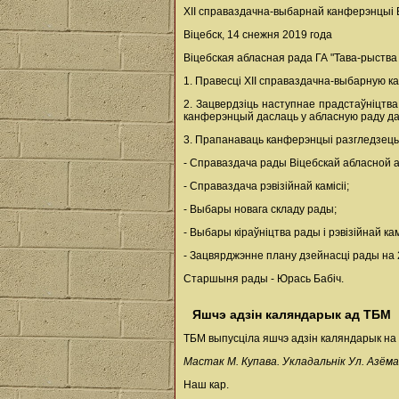
ХІІ справаздачна-выбарнай канферэнцыі 
Віцебск, 14 снежня 2019 года
Віцебская абласная рада ГА "Тава-рыства
1. Правесці ХІІ справаздачна-выбарную к
2. Зацвердзіць наступнае прадстаўніцтва
канферэнцый даслаць у абласную раду да 1
3. Прапанаваць канферэнцыі разгледзець
- Справаздача рады Віцебскай абласной а
- Справаздача рэвізійнай камісіі;
- Выбары новага складу рады;
- Выбары кіраўніцтва рады і рэвізійнай камі
- Зацвярджэнне плану дзейнасці рады на 2
Старшыня рады - Юрась Бабіч.
Яшчэ адзін каляндарык ад ТБМ
ТБМ выпусціла яшчэ адзін каляндарык на 
Мастак М. Купава. Укладальнік Ул. Азёма
Наш кар.