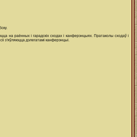
ску.
юцца на раённых і гарадскіх сходах і канферэнцыях. Пратаколы сходаў і
ісіі з'яўляюцца дэлегатамі канферэнцыі.