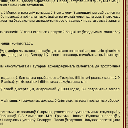
жэнне, але ён здолеў выратавацца. Перад наступленнем фінаў мы з маці і
обач з намі былі затоплены.
а ў Менск, я паступіў вучыцца ў 8-ую школу. З хлопцамі мы забіраліся на
о прыехаў з поўначы і выхоўваўся на рускай мове і культуры. З таго часу
аект на Усесаюзным аглядзе-конкурсе студэнцкіх прац атрымаў залаты
 эканомікі. У часы сталінскіх рэпрэсій бацькі не ўсведамлялі маштабаў
канцы 70-тых гадоў.
ўды, добра чыталася, распаўсюджвалася па арганізацыях, якія цікавіліся
ырыць вядомасць Беларусі ў свеце і паказаць самабытнасць і высокую
ым кансультантам і аўтарам археаграфічнага каментара да трохтомніка
ыданняў. Для гэтага прыйшлося аб'ездзіць бібліятэкі розных краінаў. У
ісаў, у якіх краінах і бібліятэках захоўваюцца кнігі.
 ў сваёй дысертацыі, абароненай у 1999 годзе, Вы падрабязна апісалі
 айчынных і замежных архівах, бібліятэках, музеях і прыватных зборах,
, эстэтычных поглядаў Скарыны, рэнесансна-гуманістычных тэндэнцый у
 Лабынцаў, В.А. Чамярыцкі, М.М. Грынчык і іншыя. Відавочны прарыў у
і навуковых устаноў Беларусі. Пасля ўтварэння Навукова-асветніцкага
ні.