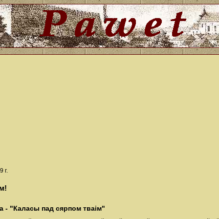
 г.
м!
а - "Каласы пад сярпом тваім"