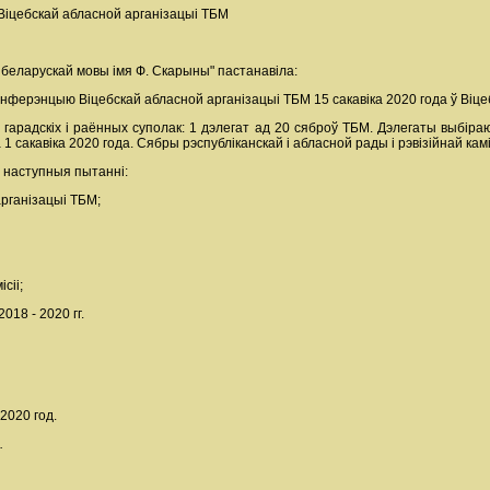
Віцебскай абласной арганізацыі ТБМ
 беларускай мовы імя Ф. Скарыны" пастанавіла:
анферэнцыю Віцебскай абласной арганізацыі ТБМ 15 сакавіка 2020 года ў Віцеб
 гарадскіх і раённых суполак: 1 дэлегат ад 20 сяброў ТБМ. Дэлегаты выбіра
 сакавіка 2020 года. Сябры рэспубліканскай і абласной рады і рэвізійнай кам
 наступныя пытанні:
рганізацыі ТБМ;
сіі;
018 - 2020 гг.
2020 год.
.