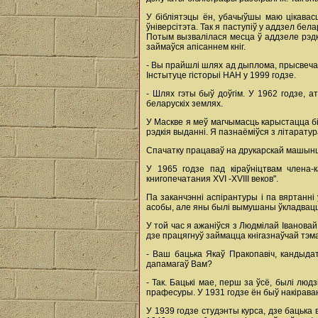
У бібліятэцы ён, убачыўшы маю цікавасц
ўніверсітэта. Так я паступіў у аддзел бе
Потым вызвалілася месца ў аддзеле рэдка
займаўся апісаннем кніг.
- Вы прайшлі шлях ад дыплома, прысвечан
Інстытуце гісторыі НАН у 1999 годзе.
- Шлях гэты быў доўгім. У 1962 годзе, 
беларускіх землях.
У Маскве я меў магчымасць карыстацца біб
рэдкія выданні. Я пазнаёміўся з літарату
Спачатку працаваў на друкарскай машынц
У 1965 годзе пад кіраўніцтвам члена
книгопечатания ХVI -ХVIII веков".
Па заканчэнні аспірантуры і па вяртанн
асобы, але яны былі вымушаны ўкладвацц
У той час я ажаніўся з Людмілай Іванова
дзе працягнуў займацца кнігазнаўчай тэм
- Ваш бацька Якаў Пракопавіч, кандыдат
дапамагаў Вам?
- Так. Бацькі мае, перш за ўсё, былі лю
прафесуры. У 1931 годзе ён быў накіраван
У 1939 годзе студэнты курса, дзе бацька 