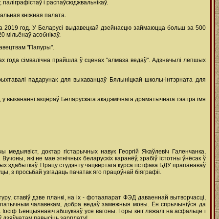
паліграфістаў і распаўсюджвальнікаў.
нальная кніжная палата.
 за 2019 год. У Беларусі выдавецкай дзейнасцю займаюцца больш за 500
0 мільёнаў асобнікаў.
давецтвам "Папуры".
ах года сімвалічна прайшла ў сценах "алмаза ведаў". Адзначылі лепшых
ыхтавалі падарунак для выхаванцаў Бялыніцкай школы-інтэрната для
у выкананні акцёраў Беларускага акадэмічнага драматычнага тэатра імя
ы медыявіст, доктар гістарычных навук Георгій Якаўлевіч Галенчанка,
 Вучоны, які не мае этнічных беларускіх каранёў, зрабіў істотны ўнёсак ў
жных здабыткаў. Працу студэнту чацвёртага курса гістфака БДУ прапанаваў
уцы, з просьбай узгадаць пачатак яго працоўнай біяграфіі.
атуру, ставіў дзве планкі, на іх - фотаапарат ФЭД даваеннай вытворчасці,
сімпатычным чалавекам, добра ведаў замежныя мовы. Ён спрычыніўся да
. Іосіф Бенцыянавіч абшукваў усе вагоны. Горы кніг ляжалі на асфальце і
аў дзяўчатам павысіць зарплату!