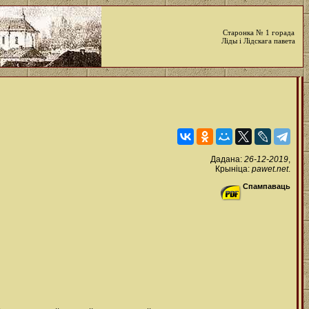
Старонка № 1 горада
Ліды і Лідскага павета
Дадана:
26-12-2019
,
Крыніца:
pawet.net
.
Спампаваць