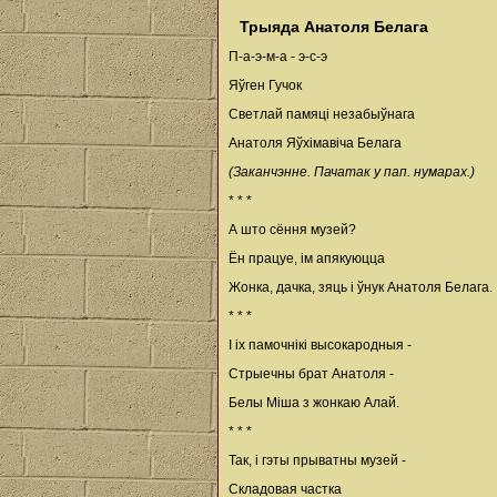
Трыяда Анатоля Белага
П-а-э-м-а - э-с-э
Яўген Гучок
Светлай памяці незабыўнага
Анатоля Яўхімавіча Белага
(Заканчэнне. Пачатак у пап. нумарах.)
* * *
А што сёння музей?
Ён працуе, ім апякуюцца
Жонка, дачка, зяць і ўнук Анатоля Белага.
* * *
І іх памочнікі высокародныя -
Стрыечны брат Анатоля -
Белы Міша з жонкаю Алай.
* * *
Так, і гэты прыватны музей -
Складовая частка