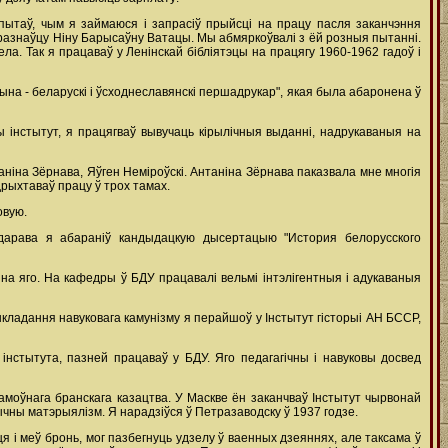
спытаў, чым я займаюся і запрасіў прыйсці на працу пасля заканчэння
атуразнаўцу Ніну Барысаўну Ватацы. Мы абмяркоўвалі з ёй розныя пытанні.
а. Так я працаваў у Ленінскай бібліятэцы на працягу 1960-1962 гадоў і
на - беларускі і ўсходнеславянскі першадрукар", якая была абаронена ў
ы інстытут, я працягваў вывучаць кірылічныя выданні, надрукаваныя на
аніна Зёрнава, Яўген Неміроўскі. Антаніна Зёрнава паказвала мне многія
дрыхтаваў працу ў трох тамах.
овую.
ідарава я абараніў кандыдацкую дысертацыю "История белорусского
на яго. На кафедры ў БДУ працавалі вельмі інтэлігентныя і адукаваныя
кладання навуковага камунізму я перайшоў у Інстытут гісторыі АН БССР,
інстытута, пазней працаваў у БДУ. Яго педагагічны і навуковы досвед
інамоўнага бранскага казацтва. У Маскве ён заканчваў Інстытут чырвонай
ычны матэрыялізм. Я нарадзіўся ў Петразаводску ў 1937 годзе.
ця і меў бронь, мог пазбегнуць удзелу ў ваенных дзеяннях, але таксама ў