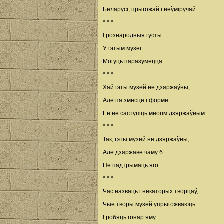
Беларусі, прыгожай і неўміручай.
* * *
І рознародныя густы
У гэтым музеі
Могуць паразумецца.
* * *
Хай гэты музей не дзяржаўны,
Але па змесце і форме
Ён не саступіць многім дзяржаўным.
* * *
Так, гэты музей не дзяржаўны,
Але дзяржаве чаму б
Не падтрымаць яго.
* * *
Час назваць і некаторых творцаў,
Чые творы музей упрыгожваюць
І робяць гонар яму.