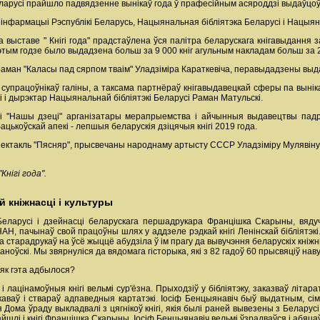
арусі прайшло падвядзенне вынікаў года ў прафесійным асяроддзі выдаўцоў, 
а інфармацыі Рэспублікі Беларусь, Нацыянальная бібліятэка Беларусі і Нацыя
выставе " Кнігі года" прадстаўлена ўся палітра беларускага кнігавыдання
гэтым годзе было выдадзена больш за 9 000 кніг агульным накладам больш за 2
раман "Каласы пад сярпом тваім" Уладзіміра Караткевіча, перавыдадзены вы
супрацоўнікаў галіны, а таксама партнёраў кнігавыдавецкай сферы па вынік
кі і дырэктар Нацыянальнай бібліятэкі Беларусі Раман Матульскі.
і "Нашы дзеці" арганізатары мерапрыемства і айчынныя выдавецтвы падр
бацькоўскай апекі - лепшыя беларускія дзіцячыя кнігі 2019 года.
ктакль "Пясняр", прысвечаны народнаму артысту СССР Уладзіміру Мулявіну, 
нігі года".
 кніжнасці і культуры
Беларусі і дзейнасці беларускага першадрукара Францішка Скарыны, вядуч
НАН, пачынаў свой працоўны шлях у аддзеле рэдкай кнігі Ленінскай бібліятэкі.
а старадрукаў на ўсё жыццё абудзіла ў ім прагу да вывучэння беларускіх кні
аноўскі. Мы звярнуліся да вядомага гісторыка, які з 82 гадоў 60 прысвяціў нав
, як гэта адбылося?
і лацінамоўныя кнігі вельмі сур'ёзна. Прыходзіў у бібліятэку, заказваў літар
укаваў і ствараў адпаведныя картатэкі. Іосіф Бенцыянавіч быў выдатным, 
Дома ўраду выкладвалі з цягнікоў кнігі, якія былі раней вывезены з Беларусі
найшлі і кнігі Францішка Скарыны. Іосіф Бенцыянавіч вельмі ўзрадваўся і абяц