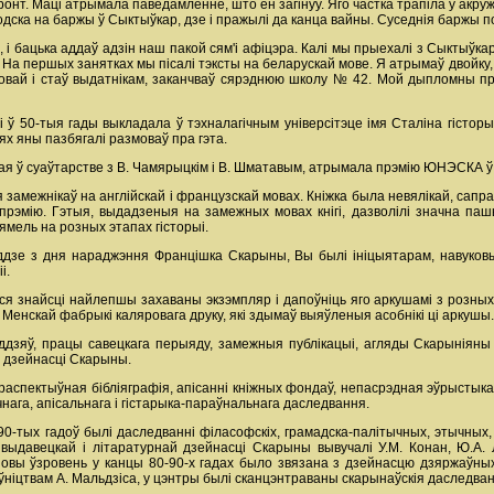
онт. Маці атрымала паведамленне, што ён загінуў. Яго частка трапіла ў акру
дска на баржы ў Сыктыўкар, дзе і пражылі да канца вайны. Суседнія баржы п
і бацька аддаў адзін наш пакой сям'і афіцэра. Калі мы прыехалі з Сыктыўкар
 На першых занятках мы пісалі тэксты на беларускай мове. Я атрымаў двойку, б
мовай і стаў выдатнікам, заканчваў сярэднюю школу № 42. Мой дыпломны пр
 ў 50-тыя гады выкладала ў тэхналагічным універсітэце імя Сталіна гісторыю
ях яны пазбягалі размоваў пра гэта.
ная ў суаўтарстве з В. Чамярыцкім і В. Шматавым, атрымала прэмію ЮНЭСКА ў 
замежнікаў на англійскай і французскай мовах. Кніжка была невялікай, сапра
прэмію. Гэтыя, выдадзеныя на замежных мовах кнігі, дазволілі значна паш
зямель на розных этапах гісторыі.
годдзе з дня нараджэння Францішка Скарыны, Вы былі ініцыятарам, навуков
і.
ся знайсці найлепшы захаваны экзэмпляр і дапоўніць яго аркушамі з розных в
скай фабрыкі каляровага друку, які здымаў выяўленыя асобнікі ці аркушы. Я ап
оддзяў, працы савецкага перыяду, замежныя публікацыі, агляды Скарыніяны
й дзейнасці Скарыны.
аспектыўная бібліяграфія, апісанні кніжных фондаў, непасрэдная эўрыстыка ў
ага, апісальнага і гістарыка-параўнальнага даследвання.
-тых гадоў былі даследванні філасофскіх, грамадска-палітычных, этычных
і выдавецкай і літаратурнай дзейнасці Скарыны вывучалі У.М. Конан, Ю.А.
овы ўзровень у канцы 80-90-х гадах было звязана з дзейнасцю дзяржаўных 
ўніцтвам А. Мальдзіса, у цэнтры былі сканцэнтраваны скарынаўскія даследван