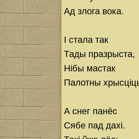
Ад злога вока.
I стала так
Тады празрыста,
Нібы мастак
Палотны хрысціць
А снег панёс
Сябе пад дахі.