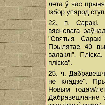
лета ў час прыня
Ізбор упярод ступ
22. п. Саракі.
вясновага раўнад
"Святыя Саракі
Прылятае 40 вы
валаклі". Пліска
пліска".
25. ч. Дабравешч
не кладзе". Пр
Новым годам/ле
Дабравешчанне 