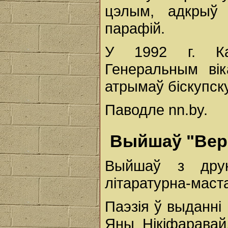
цэлым, адкрыў 
парафій.
У 1992 г. Каз
Генеральным вік
атрымаў біскупск
Паводле nn.by.
Выйшаў "Вер
Выйшаў з друк
літаратурна-маста
Паэзія ў выданні
Яны Нікіфаравай