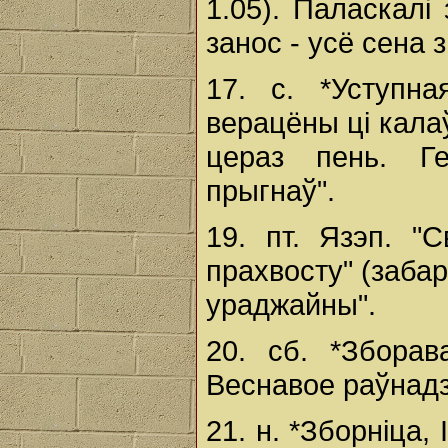
1.05). Паласкалі
занос - усё сена з
17. с. *Уступн
верацёны ці калаў
цераз пень. Ге
прыгнаў".
19. пт. Язэп. 
прахвосту" (забар
ураджайны".
20. сб. *Зборав
Веснавое раўнадзе
21. н. *Зборніца,