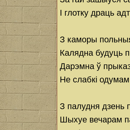
I глотку драць ад
З каморы польны
Калядна будуць 
Дарэмна ў прыка
Не слабкі одумам
З палудня дзень 
Шыхуе вечарам п