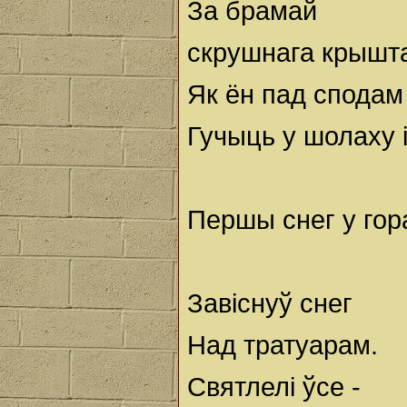
За брамай
скрушнага крышт
Як ён пад сподам
Гучыць у шолаху 
Першы снег у гор
Завіснуў снег
Над тратуарам.
Святлелі ўсе -