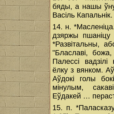
бяды, а нашы ўнук
Васіль Капальнік.
14. н. *Масленіца
дзяржы пшаніцу 
*Развітальны, а
"Блаславі, божа,
Палессі вадзілі 
ёлку з вянком. А
Аўдокі голы бок
мінулым, сакав
Еўдакей … пераст
15. п. *Паласказ