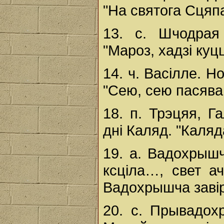
"На святога Сцяп
13. с. Шчодрая
"Мароз, хадзі куц
14. ч. Васілле. 
"Сею, сею пасява
18. п. Трэцяя, Г
дні Каляд. "Каляд
19. а. Вадохрыш
ксціла…, свет ач
Вадохрышча завір
20. с. Прывадох