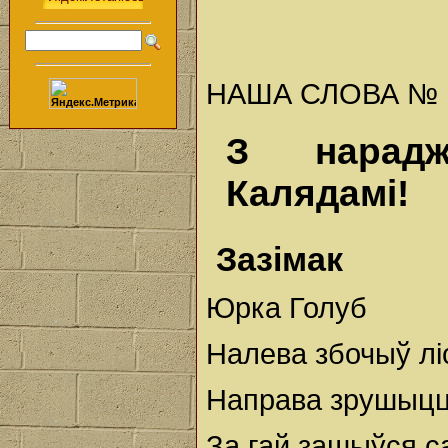
НАША СЛОВА № 1 (
З нарад
Калядамі!
Зазімак
Юрка Голуб
Налева збочыў лі
Направа зрушыцц
За гай зашыўся с