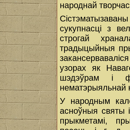
народнай творчас
Сістэматызаван
сукупнасці з вел
строгай хранал
традыцыйныя прыс
закансервавал
узорах як Наваг
шэдэўрам і фе
нематэрыяльнай 
У народным кал
асноўныя святы і
прыкметамі, пр