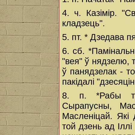
4. ч. Казімір. "
кладзець".
5. пт. * Дзедава п
6. сб. *Паміналь
"вея" ў нядзелю, 
ў панядзелак - то
пакідалі "дзесяцін
8. п. *Рабы ты
Сырапусны, Мас
Масленіцай. Які
той дзень ад Іллі