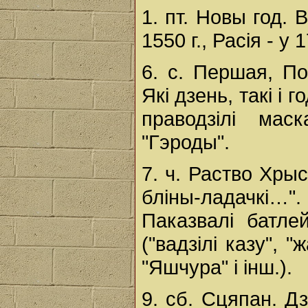
1. пт. Новы год.
1550 г., Расія - у 1
6. с. Першая, П
Які дзень, такі і 
праводзілі мас
"Гэроды".
7. ч. Раство Хрыс
бліны-ладачкі…
Паказвалі батле
("вадзілі казу", "
"Яшчура" і інш.).
9. сб. Сцяпан. Д