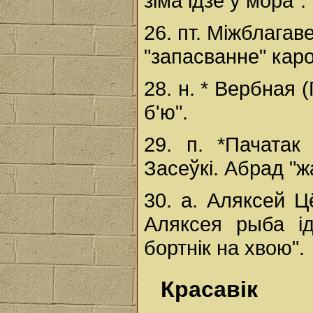
зіма ідзе ў мора".
26. пт. Міжблагав
"запасванне" каро
28. н. * Вербная 
б'ю".
29. п. *Пачатак
Засеўкі. Абрад "ж
30. а. Аляксей 
Аляксея рыба ід
бортнік на хвою".
Красавік