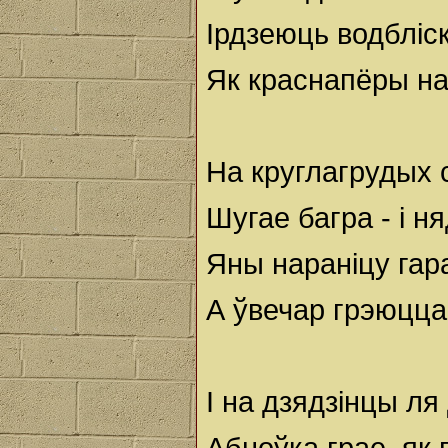
Ірдзеюць водбліск
Як краснапёры на
На круглагрудых 
Шугае багра - і н
Яны нараніцу гар
А ўвечар грэюцца
I на дзядзінцы ля
Абноўка грае, як 