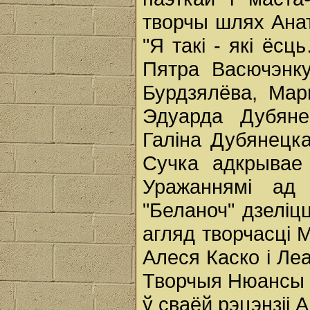
творчы шлях Анат
"Я такі - які ёсц
Пятра Васючэнк
Бурдзялёва, Мар
Эдуарда Дубяне
Галіна Дубянецк
Сучка адкрывае
Уражаннямі ад
"Беланоч" дзеліцц
агляд творчасці 
Алеся Каско і Ле
Творчыя Нюансы н
ў сваёй рэцэнзіі 