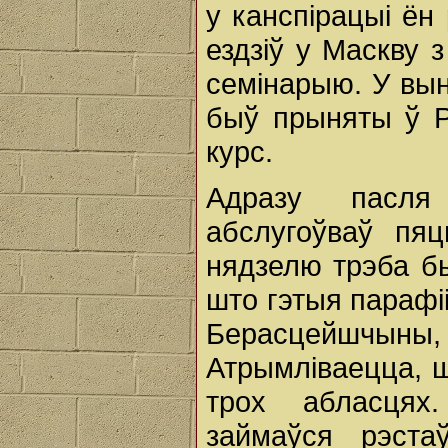
у канспірацыі ён
ездзіў у Маскву 
семінарыю. У выні
быў прыняты ў Р
курс.
Адразу пасля
абслугоўваў пя
нядзелю трэба бы
што гэтыя парафі
Берасцейшчын
Атрымліваецца, ш
трох абласцях
займаўся рэста