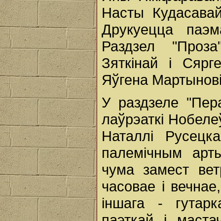
Насты Кудасавай
Друкуецца паэм
Раздзел "Проз
Зяткінай і Сярг
Яўгена Мартынові
У раздзеле "Пе
лаўрэаткі Нобеле
Наталлі Русецк
палемічным арт
чума замест вет
часовае і вечнае
іншага - гутар
паэткай і маст