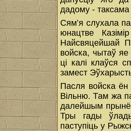
дадому - таксама
Сям'я слухала па
юнацтве Казімі
Найсвяцейшай Па
войска, чытаў яе
ці калі клаўся 
замест Эўхарысты
Пасля войска ён
Вільню. Там жа па
далейшым прынёс
Тры гады ўлады
паступіць у Рыж