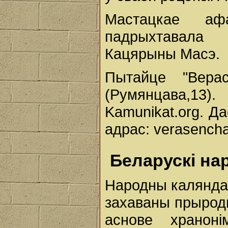
Мастацкае аф
падрыхтавала 
Кацярыны Масэ.
Пытайце "Вер
(Румянцава,13)
Kamunikat.org. Д
адрас: verasench
Беларускі на
Народны каляндар
захаваны прыродн
аснове хранон