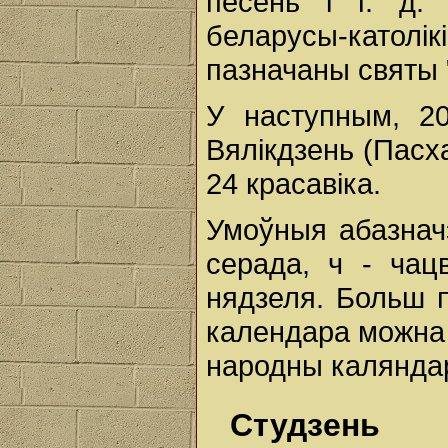
песень і г. д. 
беларусы-католік
пазначаны святы 
У наступным, 20
Вялікдзень (Пасха
24 красавіка.
Умоўныя абазначэн
серада, ч - чацв
нядзеля. Больш 
календара можна 
народны каляндар"
Студзень