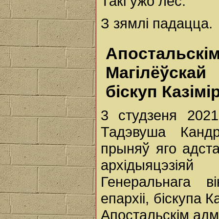
Такі ўжо лёс:
З зямлі падацца.
Апостальскі
Магілёўскай
біскуп Казімі
3 студзеня 2021
Тадэвуша Кандр
прыняў яго адста
архідыяцэзія
Генеральнага в
епархіі, біскупа 
Апостальскім адмі