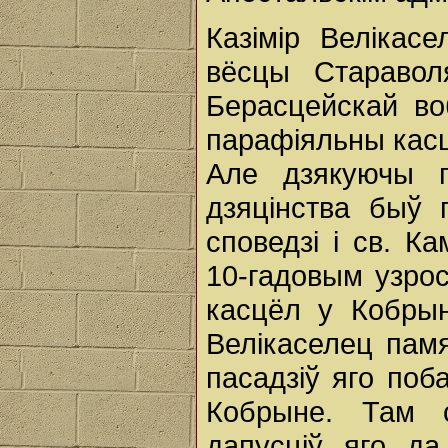
Казімір Велікас
вёсцы Старавол
Берасцейскай воб
парафіяльны касц
Але дзякуючы г
дзяцінства быў
споведзі і св. К
10-гадовым узро
касцёл у Кобрын
Велікаселец памя
пасадзіў яго поб
Кобрыне. Там с
дапусціў яго да