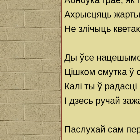
Ахрысцяць жарты 
Не злічыць квета
Ды ўсе нацешымс
Цішком смутка ў с
Калі ты ў радасці
I дзесь ручай заж
Паслухай сам пер