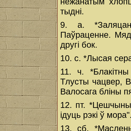
нежанатым хлоп
тыдні.
9. а. *Заляца
Паўраценне. Мяд
другі бок.
10. с. *Лысая сер
11. ч. *Блакітн
Тлусты чацвер, 
Валосага бліны пяк
12. пт. *Цешчыны
ідуць рэкі ў мора"
13. сб. *Маслен