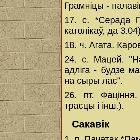
Грамніцы - палаві
17. с. *Серада 
католікаў, да 3.04)
18. ч. Агата. Каро
24. с. Мацей. "
адліга - будзе м
на сыры лас".
26. пт. Фаціння
трасцы і інш.).
Сакавік
1. п. Пачатак *Па