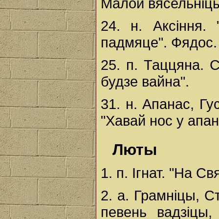
Малой вясельніцы
24. н. Аксіння.
падмяце". Фядос.
25. п. Таццяна. 
будзе вайна".
31. н. Апанас, Г
"Хавай нос у апан
Люты
1. п. Ігнат. "На Св
2. а. Грамніцы, С
певень вадзіцы,