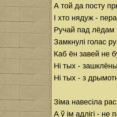
А той да посту пр
I хто нядуж - пер
Ручай пад лёдам
Замкнулі голас ру
Каб ён завей не 
Ні тых - зашклёных
Ні тых - з дрымо
Зіма навесіла рас
А ў ім адлігі - не 