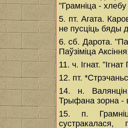
"Грамніца - хлебу
5. пт. Агата. Кар
не пусціць бяды д
6. сб. Дарота. "
Паўзіміца Аксіння.
11. ч. Ігнат. "Ігна
12. пт. *Стрэчань
14. н. Валянці
Трыфана зорна - 
15. п. Грамні
сустракалася,