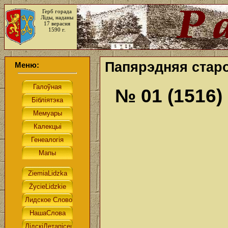
Герб горада
Ліды, наданы
17 верасня
1590 г.
Папярэдняя старо
Меню:
№ 01 (1516)