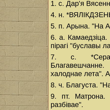
1. с. Дар'я Вясен
4. н. *ВЯЛІКДЗЕНЬ
5. п. Арына. "На 
6. а. Камаедзіца.
пірагі "буславы л
7. с. *Серад
Благавешчанне.
халоднае лета". 
8. ч. Благуста. "Н
9. пт. Матрона
разбівае".