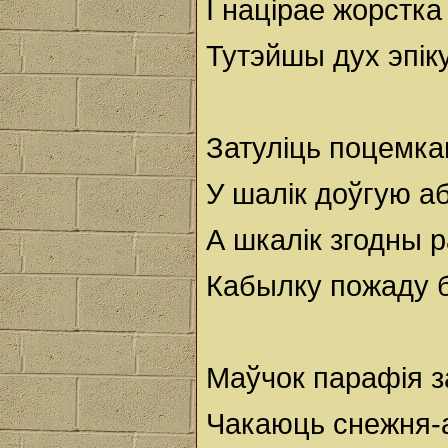
I націрае жорстка
Тутэйшы дух эпік
Затуліць поцемка
У шалік доўгую аб
А шкалік згодны р
Кабылку пожаду 
Маўчок парафія з
Чакаюць снежня-а