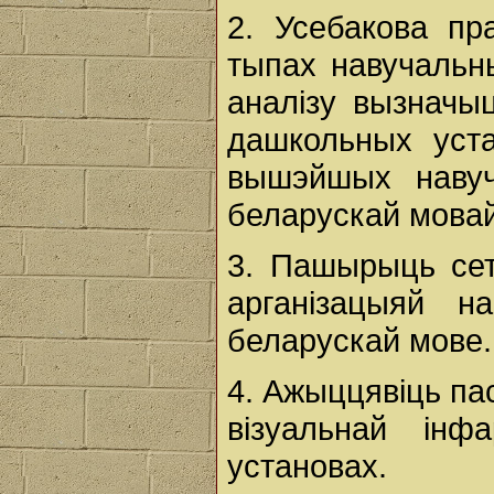
2. Усебакова пр
тыпах навучальн
аналізу вызначыц
дашкольных уста
вышэйшых навуч
беларускай мовай
3. Пашырыць сетк
арганізацыяй н
беларускай мове.
4. Ажыццявіць па
візуальнай інф
установах.