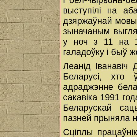
выступілі на аб
дзяржаўнай мовы 
зыначаным выгля
у ноч з 11 на 
галадоўку і быў ж
Леанід Іванавіч
Беларусі, хто
адраджэнне бела
сакавіка 1991 год
Беларускай сац
пазней прыняла н
Сціплы працаўнік