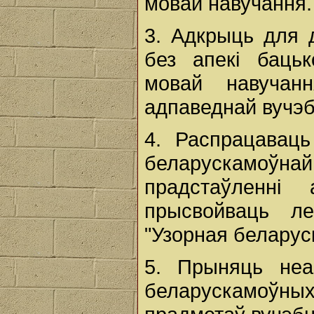
мовай навучання.
3. Адкрыць для д
без апекі бацьк
мовай навучан
адпаведнай вучэ
4. Распрацавац
беларускамоўна
прадстаўленні
прысвойваць л
"Узорная беларус
5. Прыняць неа
беларускамоўных