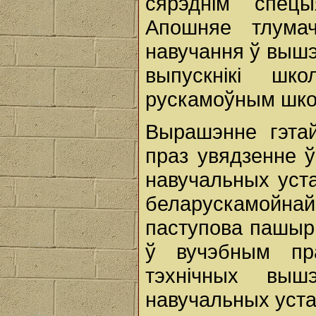
сярэднім спец
Апошняе тлума
навучання ў выш
выпускнікі шк
рускамоўным шко
Вырашэнне гэта
праз увядзенне 
навучальных уст
беларускамойн
паступова пашыр
ў вучэбным пра
тэхнічных выш
навучальных уста