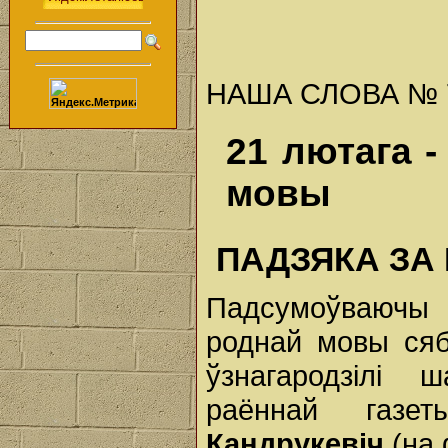
НАША СЛОВА № 7 (
21 лютага 
мовы
ПАДЗЯКА ЗА
Падсумоўваючы в
роднай мовы сяб
ўзнагародзілі 
раённай газе
Кандрукевіч
(на 