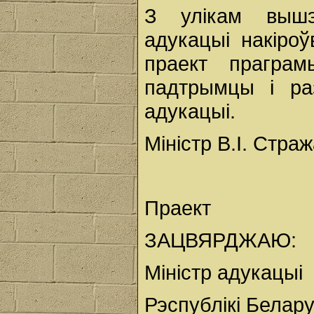
З улікам вышэ
адукацыі накіро
праект прагра
падтрымцы і ра
адукацыі.
Міністр В.І. Страж
Праект
ЗАЦВЯРДЖАЮ:
Міністр адукацыі
Рэспублікі Белар