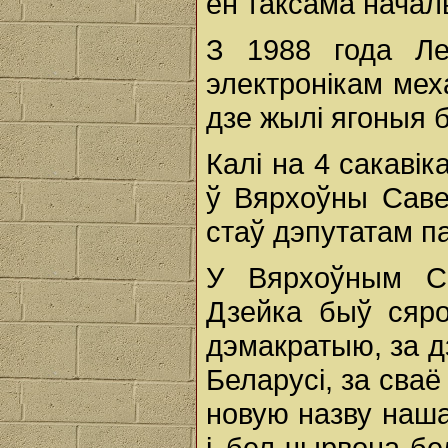
ён таксама начал
З 1988 года Ле
электронікам меха
дзе жылі ягоныя б
Калі на 4 сакаві
ў Вярхоўны Саве
стаў дэпутатам п
У Вярхоўным Са
Дзейка быў сяро
дэмакратыю, за д
Беларусі, за сва
новую назву наша
і бел-чырвона-бе