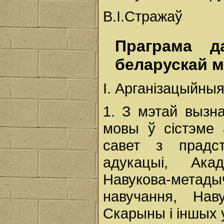
В.І.Стражаў
Праграма д
беларускай м
I. Арганізацыйн
1. З мэтай вызна
мовы ў сістэме
савет з прадст
адукацыі, Ака
Навукова-метадыч
навучання, Нав
Скарыны і іншых 