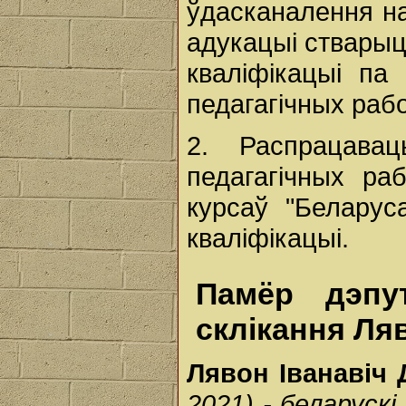
ўдасканалення на
адукацыі ствары
кваліфікацыі па
педагагічных рабо
2. Распрацава
педагагічных ра
курсаў "Беларус
кваліфікацыі.
Памёр дэпу
склікання Ля
Лявон Іванавіч
2021) - беларускі