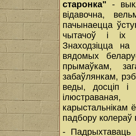
старонка"
- выкл
відавочна, вел
пачынаецца ўсту
чытачоў і іх б
Знаходзіцца на
вядомых белару
прымаўкам, за
забаўлянкам, рэб
веды, досціп і 
ілюстраваная
карыстальнікам 
падбору колераў п
- Падрыхтаваць 