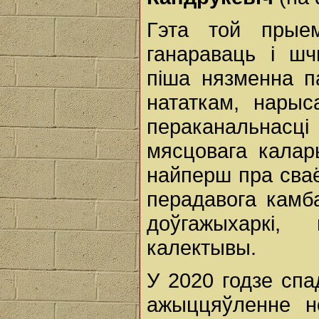
Гэта той прые
ганараваць і ш
піша нязменна п
нататкам, нарыс
пераканальнасц
мясцовага калары
найперш пра сваё
перадавога камб
доўгажыхаркі,
калектывы.
У 2020 годзе спа
ажыццяўленне н