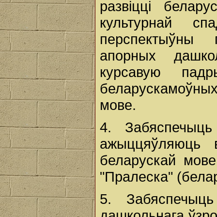
развіцці белар
культурнай сп
перспектыўны 
апорных дашко
курсавую падры
беларускамоўных
мове.
4. Забяспечыць
ажыццяўляюць в
беларускай мове
"Пралеска" (бела
5. Забяспечыц
дашкольнага ўзр