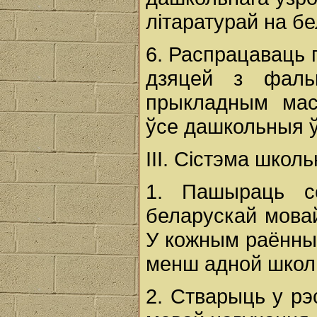
літаратурай на б
6. Распрацаваць 
дзяцей з фальк
прыкладным маст
ўсе дашкольныя ў
III. Сістэма школ
1. Пашыраць с
беларускай мовай
У кожным раённы
менш адной школы
2. Стварыць у рэ