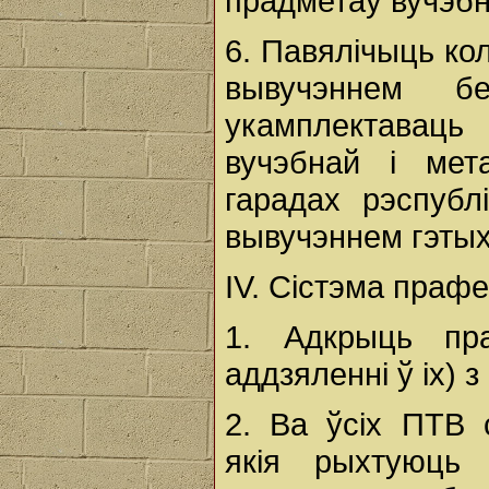
прадметаў вучэбн
6. Павялічыць ко
вывучэннем б
укамплектаваць 
вучэбнай і мет
гарадах рэспуб
вывучэннем гэтых
ІV. Сістэма праф
1. Адкрыць пра
аддзяленні ў іх) 
2. Ва ўсіх ПТВ 
якія рыхтуюць