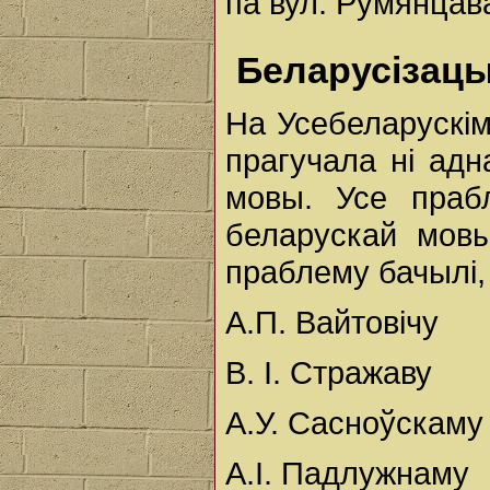
па вул. Румянцава
Беларусізацы
На Усебеларускі
прагучала ні адн
мовы. Усе праб
беларускай мов
праблему бачылі, 
А.П. Вайтовічу
B. І. Стражаву
А.У. Сасноўскаму
А.І. Падлужнаму