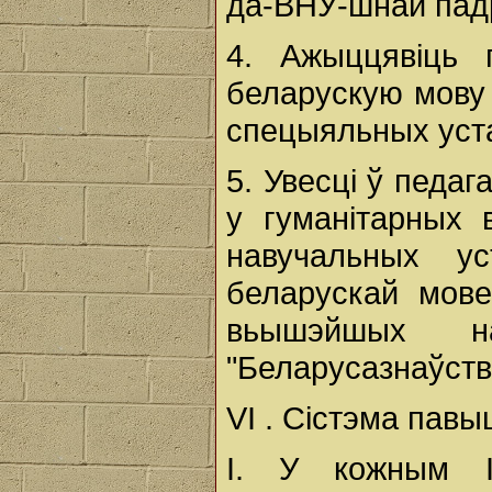
да-ВНУ-шнай пад
4. Ажыццявіць 
беларускую мову 
спецыяльных уст
5. Увесці ў педа
у гуманітарных 
навучальных у
беларускай мове
вьышэйшых на
"Беларусазнаўств
VI . Сістэма павы
І. У кожным ІП