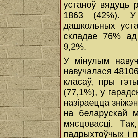
устаноў вядуць 
1863 (42%). У
дашкольных уста
складае 76% ад 
9,2%.
У мінулым наву
навучалася 48106
класаў, пры гэт
(77,1%), у гарадс
назіраецца зніжэн
на беларускай м
мясцовасці. Так
падрыхтоўчых і 