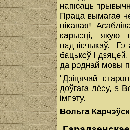
напісаць прывычн
Праца вымагае н
цікавая! Асаблі
карысці, якую 
падпісчыкаў. Г
бацькоў і дзяцей,
да роднай мовы п
"Дзіцячай старо
доўгага лёсу, а В
імпэту.
Вольга Карчэўск
Гарадзенска