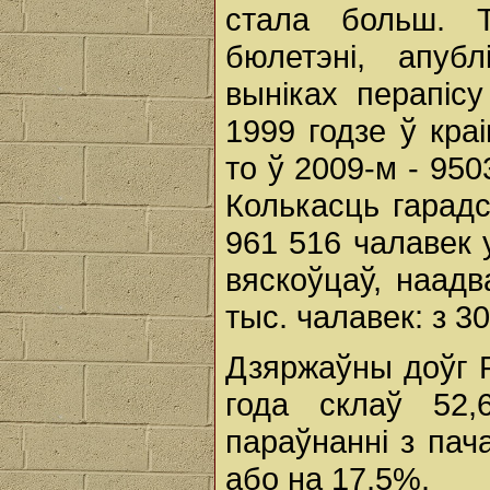
стала больш. 
бюлетэні, апуб
выніках перапісу
1999 годзе ў кра
то ў 2009-м - 950
Колькасць гарадс
961 516 чалавек 
вяскоўцаў, наад
тыс. чалавек: з 3
Дзяржаўны доўг Р
года склаў 52,
параўнанні з пач
або на 17,5%.