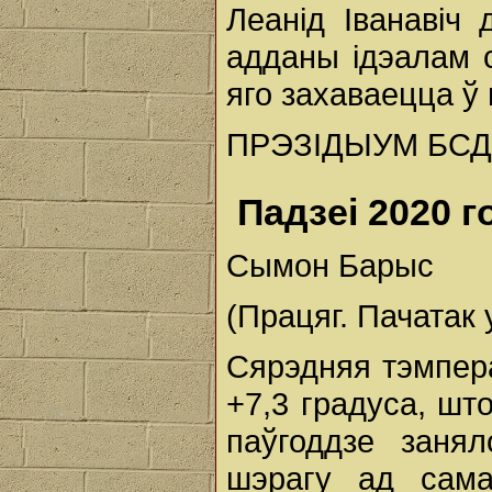
Леанід Іванавіч
адданы ідэалам 
яго захаваецца ў
ПРЭЗІДЫУМ БСД
Падзеі 2020 г
Сымон Барыс
(Працяг. Пачатак 
Сярэдняя тэмпера
+7,3 градуса, шт
паўгоддзе заня
шэрагу ад сама