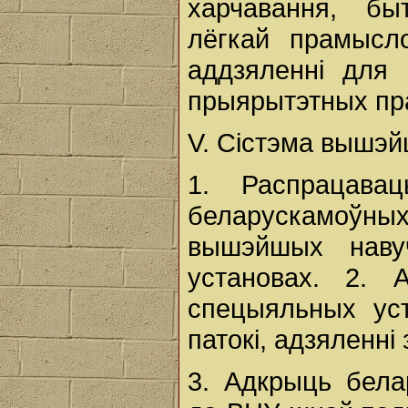
харчавання, быт
лёгкай прамысл
аддзяленні для
прыярытэтных пр
V. Сістэма вышэй
1. Распрацава
беларускамоўных
вышэйшых наву
установах. 2. 
спецыяльных уст
патокі, адзяленні
3. Адкрыць бела