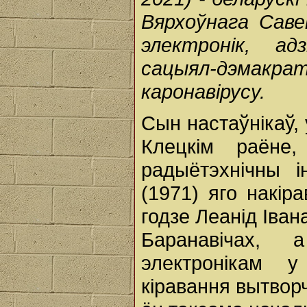
Вярхоўнага Саве
электронік, ад
сацыял-дэмакрат
каронавірусу.
Сын настаўнікаў,
Клецкім раёне
радыётэхнічны і
(1971) яго накір
годзе Леанід Іван
Баранавічах,
электронікам 
кіравання вытвор