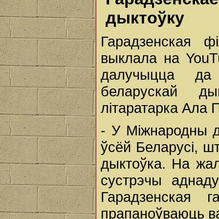
дыктоўку
Гарадзенская ф
выклала на YouT
далучыцца да 
беларускай ды
літаратарка Ала 
- У Міжнародны д
ўсёй Беларусі, ш
дыктоўка. На жал
сустрэчы аднад
Гарадзенская 
прапаноўваюць ва