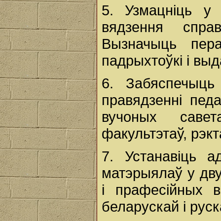
5. Узмацніць у 
вядзення спра
Вызначыць пера
падрыхтоўкі і вы
6. Забяспечыц
правядзенні пед
вучоных саве
факультэтаў, рэкт
7. Устанавіць а
матэрыялаў у дв
і прафесійных в
беларускай і руск