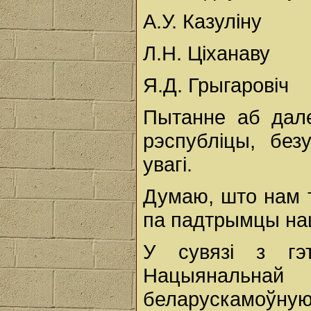
А.У. Казуліну
Л.Н. Ціханаву
Я.Д. Грыгаровіч
Пытанне аб дал
рэспубліцы, без
увагі.
Думаю, што нам 
па падтрымцы на
У сувязі з г
Нацыянальна
беларускамоўну