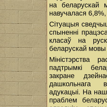
на беларускай 
навучалася 6,8%, 
Сітуацыя сведчы
спыненні працэс
класаў на руск
беларускай мовы 
Міністэрства р
падтрымкі бела
закране дзейн
дашкольнага 
адукацыі. На наш
праблем белар