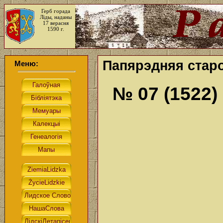
Герб горада
Ліды, наданы
17 верасня
1590 г.
Папярэдняя старо
Меню:
№ 07 (1522)