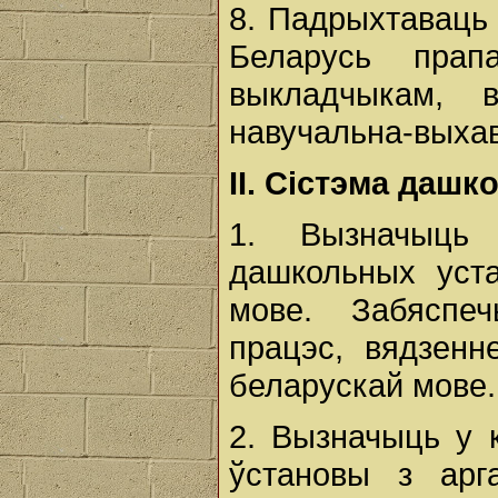
8. Падрыхтаваць і
Беларусь прап
выкладчыкам, 
навучальна-выхав
II. Сістэма даш
1. Вызначыць 
дашкольных уста
мове. Забяспе
працэс, вядзенн
беларускай мове.
2. Вызначыць у
ўстановы з арг