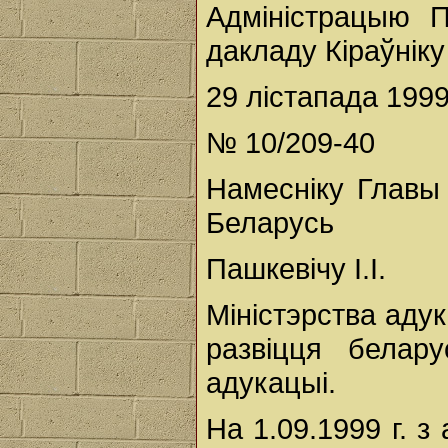
Адміністрацыю П
дакладу Кіраўнік
29 лістапада 1999 
№ 10/209-40
Намесніку Главы 
Беларусь
Пашкевічу І.І.
Міністэрства аду
развіцця белар
адукацыі.
На 1.09.1999 г. 