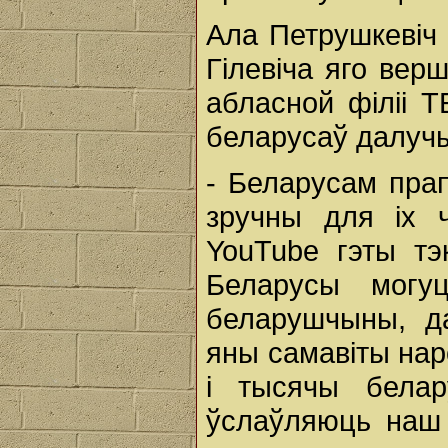
Ала Петрушкевіч 
Гілевіча яго вер
абласной філіі Т
беларусаў далуч
- Беларусам пра
зручны для іх 
YouTube гэты тэк
Беларусы могу
беларушчыны, д
яны самавіты нар
і тысячы белар
ўслаўляюць наш 