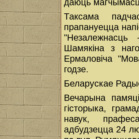
даюць магчымасц
Таксама падча
прапануецца напі
"Незалежнасць 
Шамякіна з наго
Ермаловіча "Мов
годзе.
Беларускае Рады
Вечарына памяц
гісторыка, грама
навук, прафес
адбудзецца 24 лю