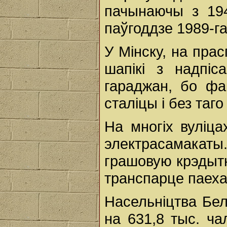
пачынаючы з 19
паўгоддзе 1989-га
У Мінску, на пра
шапікі з надпіс
гараджан, бо фа
сталіцы і без таг
На многіх вуліца
электрасамака
грашовую крэдытн
транспарце паеха
Насельніцтва Бел
на 631,8 тыс. ча