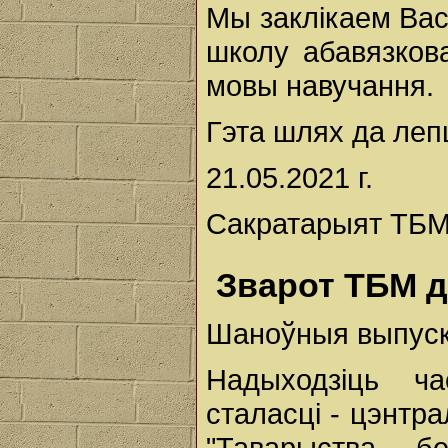
Мы заклікаем Вас 
школу абавязков
мовы навучання.
Гэта шлях да леп
21.05.2021 г.
Сакратарыят ТБМ
Зварот ТБМ да
Шаноўныя выпускн
Надыходзіць ч
сталасці - цэнтра
"Таварыства б