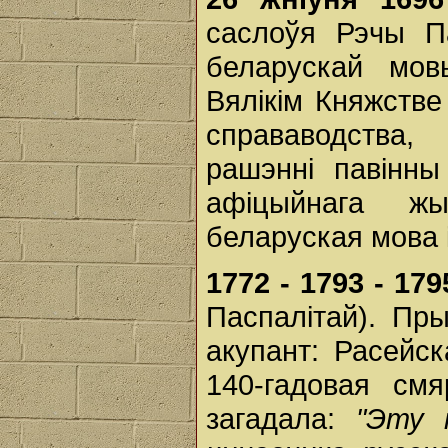
саслоўя Рэчы П
беларускай мов
Вялікім Княжстве
справаводства,
рашэнні павінны
афіцыйнага ж
беларуская мова 
1772 - 1793 - 17
Паспалітай). Пр
акупант: Расейс
140-гадовая смя
загадала:
"Эту 