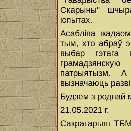
Скарыны" шчыр
іспытах.
Асабліва жадае
тым, хто абраў 
выбар гэтага 
грамадзянску
патрыятызм. А
вызначаюць развіц
Будзем з роднай 
21.05.2021 г.
Сакратарыят ТБМ