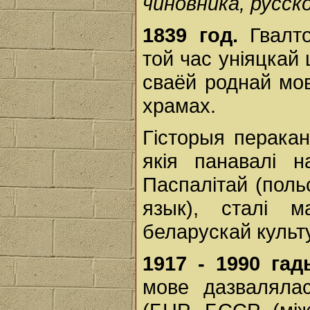
чиновника, русск
1839 год.
Гвалто
той час уніяцкай 
сваёй роднай мов
храмах.
Гісторыя перака
якія панавалі 
Паспалітай (польс
язык), сталі м
беларускай культ
1917 - 1990 гад
мове дазвалялас