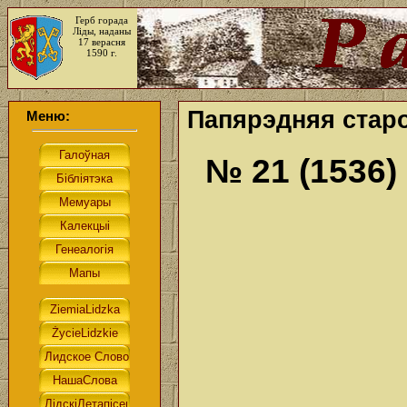
Герб горада
Ліды, наданы
17 верасня
1590 г.
Папярэдняя старо
Меню:
№ 21 (1536)