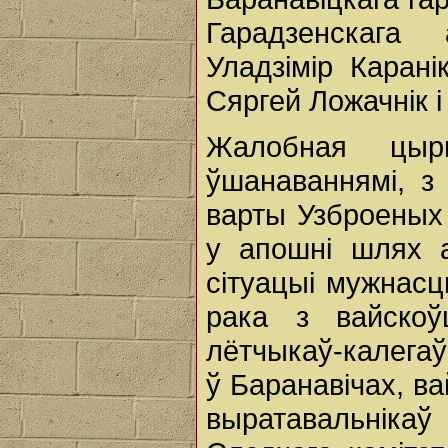
Гарадзенскага 
Уладзімір Каран
Сяргей Ложачнік і
Жалобная цыр
ўшанаваннямі, з
варты Узброеных 
у апошні шлях а
сітуацыі мужнасц
рака з вайскоў
лётчыкаў-калегаў
ў Баранавічах, в
выратавальніка