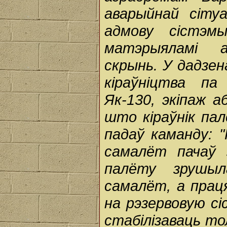
аварыйнай сітуа
адмову сістэм
матэрыяламі 
скрынь. У дадзен
кіраўніцтва п
Як-130, экіпаж 
што кіраўнік пал
падаў каманду: 
самалёт пачаў 
палёту зрушыл
самалёт, а праця
на рэзервовую сі
стабілізаваць то