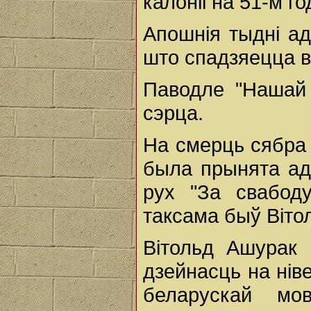
калоніі на 51-м г
Апошнія тыдні ад
што спадзяецца в
Паводле "Нашай 
сэрца.
На смерць сябра
была прынята адп
рух "За свабод
таксама быў Віто
Вітольд Ашурак 
дзейнасць на ні
беларускай м