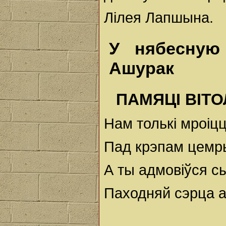
Лілея Лапшына.
У нябесную
Ашурак
ПАМЯЦІ ВІТ
Нам толькі мроіц
Пад крэпам цемр
А ты адмовіўся с
Паходняй сэрца 