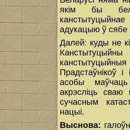
якім бы бел
канстытуцыйн
адукацыю ў сябе 
Далей: куды не кі
Канстытуцыйны
канстытуцыйн
Прадстаўнікоў і
асобы маўчаць
акрэсліць сваю
сучасным катас
нацыі.
Выснова:
галоўн