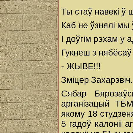
Ты стаў навекі ў 
Каб не ўзнялі мы 
І доўгім рэхам у 
Гукнеш з нябёсаў
- ЖЫВЕ!!!
Зміцер Захарэвіч.
Сябар Бярозаўс
арганізацый ТБ
якому 18 студзен
5 гадоў калоніі 