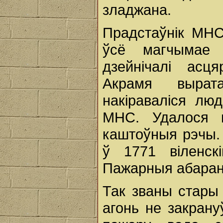
зладжана.
Прадстаўнік МНС 
ўсё магчымае 
дзейнічалі асц
Акрамя вырат
накіраваліся люд
МНС. Удалося в
каштоўныя рэчы. 
ў 1771 віленск
Пажарныя абаранял
Так званы стары 
агонь не закрану