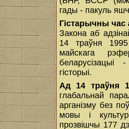
(БНР, БССР (між
гады - пакуль яш
Гістарычны час 
Закона аб адзіна
14 траўня 1995
майскага рэф
беларусізацыі 
гісторыі.
Ад 14 траўня 1
глабальнай пара
арганізму без п
мовы і культу
прозвішчы 177 дэ