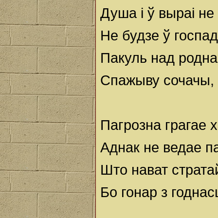
Душа і ў выраі не
Не будзе ў госпад
Пакуль над родна
Спажыву сочачы, 
Пагрозна грагае х
Аднак не ведае п
Што нават страт
Бо гонар з годнас