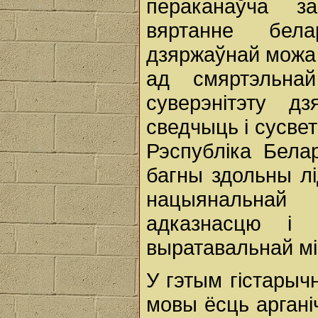
пераканаўча за
вяртанне бел
дзяржаўнай можа 
ад смяртэльнай
суверэнітэту 
сведчыць і сусвет
Рэспубліка Бела
багны здольны л
нацыянальнай
адказнасцю і 
выратавальнай міс
У гэтым гістары
мовы ёсць аргані