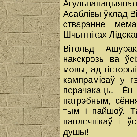
Агульнанацыян
Асаблівы ўклад В
стварэнне мем
Шчытніках Лідскаг
Вітольд Ашура
накскрозь ва ўс
мовы, ад гісторы
кампрамісаў у г
перачакаць. Ён
патрэбным, сёння
тым і пайшоў. Т
паплечнікаў і ў
душы!