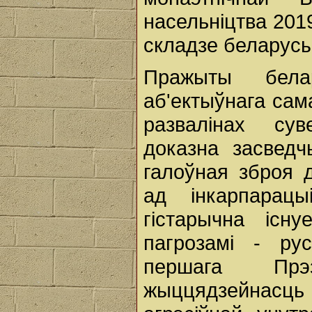
насельніцтва 201
складзе беларусы
Пражыты бела
аб'ектыўнага сам
развалінах су
доказна засведч
галоўная зброя 
ад інкарпарацы
гістарычна існ
пагрозамі - ру
першага Прэз
жыццядзейнас