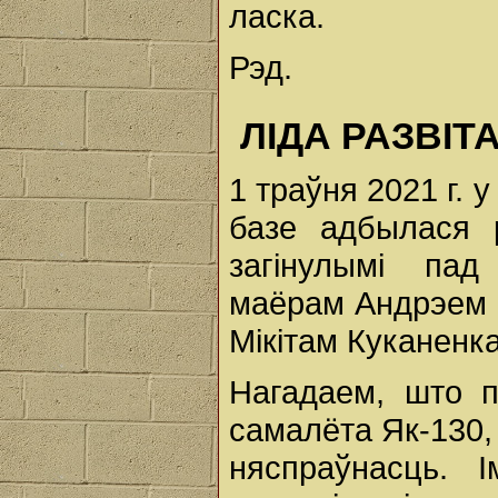
ласка.
Рэд.
ЛІДА РАЗВІТ
1 траўня 2021 г. 
базе адбылася р
загінулымі пад
маёрам Андрэем 
Мікітам Куканенк
Нагадаем, што 
самалёта Як-130, 
няспраўнасць. 