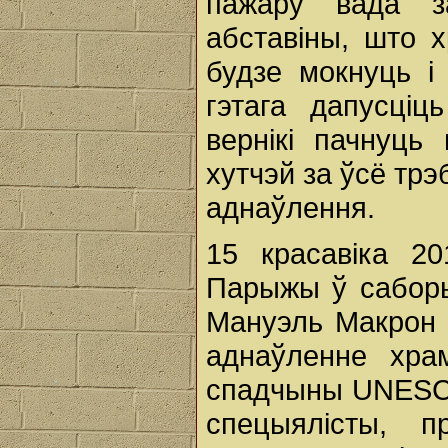
пажару вада за
абставіны, што х
будзе мокнуць і
гэтага дапусці
вернікі пачнуць
хутчэй за ўсё тр
аднаўлення.
15 красавіка 2
Парыжы ў саборы
Мануэль Макрон 
аднаўленне хра
спадчыны UNESCO 
спецыялісты, 