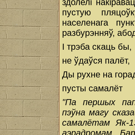
здолелі накірава
пустую пляцоў
населенага пун
разбурэнняў, абод
І трэба скаць бы,
не ўдаўся палёт,
Ды рухне на гора
пусты самалёт
"Па першых пап
пэўна магу сказ
самалётам Як-1
аэрадромам Бар