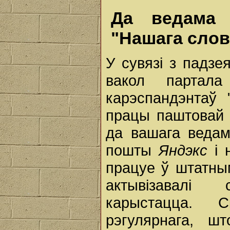
Да ведама 
"Нашага слов
У сувязі з падзе
вакол парта
карэспандэнтаў 
працы паштовай
да вашага веда
пошты
Яндэкс
і 
працуе ў штатны
актывізавал
карыстацца. 
рэгулярнага, шт