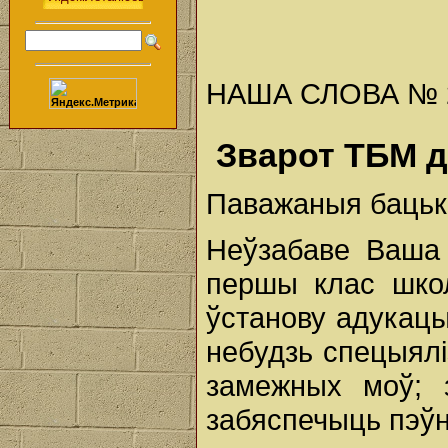
НАША СЛОВА № 21 
Зварот ТБМ д
Паважаныя бацькі
Неўзабаве Ваша 
першы клас шко
ўстанову адукацы
небудзь спецыял
замежных моў; 
забяспечыць пэў