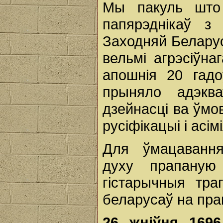
Мы пакуль што
папярэднікаў з
Заходняй Беларус
вельмі агрэсіўна
апошнія 20 гадо
прыняло адэква
дзейнасці ва ўмов
русіфікацыі і асі
Для ўмацавання
духу прапаную
гістарычныя тра
беларусаў на пра
26 жніўня 1696