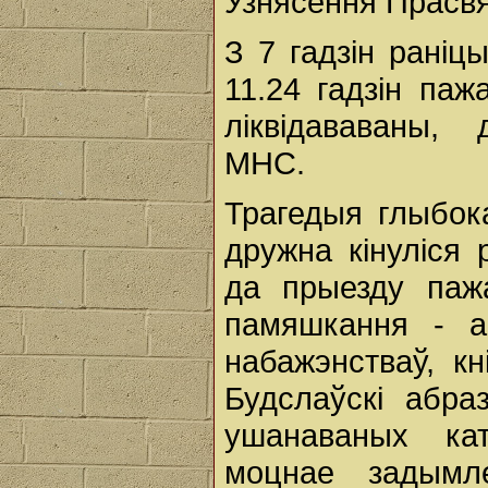
Узнясення Прасвя
З 7 гадзін раніц
11.24 гадзін паж
ліквідававаны,
МНС.
Трагедыя глыбок
дружна кінуліся
да прыезду паж
памяшкання - а
набажэнстваў, кн
Будслаўскі абра
ушанаваных кат
моцнае задымле