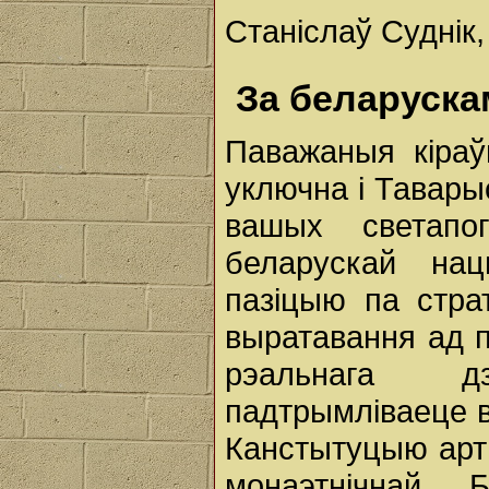
Станіслаў Суднік
За беларуска
Паважаныя кіраўн
уключна і Тавары
вашых светапо
беларускай нац
пазіцыю па стра
выратавання ад по
рэальнага дз
падтрымліваеце в
Канстытуцыю арт
монаэтнічнай 