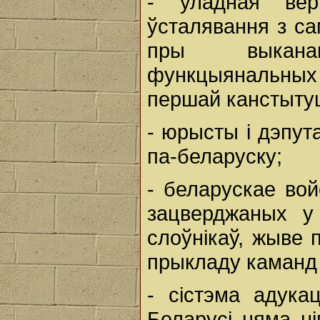
- уладная ве
ўсталявання з са
пры выканан
функцыянальных
першай канстыту
- юрысты і дэпут
па-беларуску;
- беларускае вой
зацверджаных у
слоўнікаў, жыве 
прыкладу каман
- сістэма адука
Беларусі няма ні