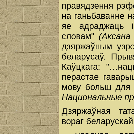
правядзення рэфе
на ганьбаванне н
яе адраджаць 
словам"
(Аксана
дзяржаўным узро
беларусаў. Пры
Каўцкага: "…на
перастае гавары
мову больш для 
Национальные про
Дзяржаўная тат
вораг беларускай