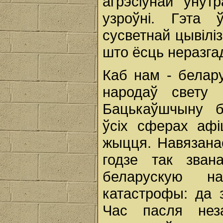
агрэсіўнай унут
узроўні. Гэта 
сусветнай цывілі
што ёсць неразга
Каб нам - белар
народаў свету 
Бацькаўшчыну б
ўсіх сферах афі
жыцця. Навязана
годзе так зван
беларускую 
катастрофы: да 
Час пасля нез