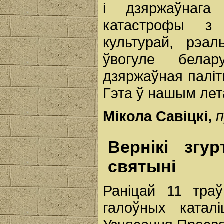
і дзяржаўнага
катастрофы з 
культурай, рэа
ўвогуле бела
дзяржаўная паліт
Гэта ў нашым лет
Мікола Савіцкі,
п
Вернікі згу
святыні
Раніцай 11 тра
галоўных катал