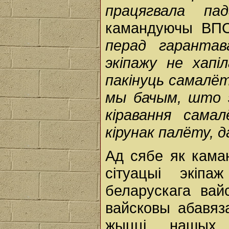
працягвала пада
камандуючы ВПС
перад гаранта
экіпажу не хапі
пакінуць самалё
мы бачым, што эк
кіравання сама
кірунак палёту, 
Ад сябе як каман
сітуацыі экіп
беларускага вай
вайсковы абавяз
жыцці нашых