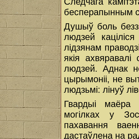
Следчага камітэт
бесперапынным с
Душыў боль беззв
людзей каціліся
лідзянам праводз
якія ахвяравалі
людзей. Аднак н
цырымоніі, не вы
людзьмі: лінуў лів
Гвардыі маёра 
могілках у Зос
пахавання ваен
дастаўлена на ра