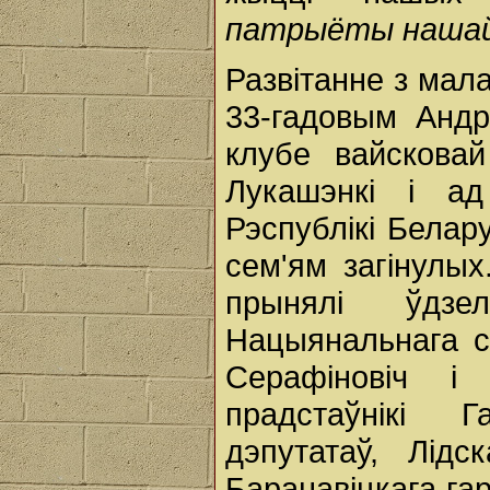
патрыёты нашай
Развітанне з мала
33-гадовым Андр
клубе вайсковай
Лукашэнкі і ад
Рэспублікі Белар
сем'ям загінулых
прынялі ўдзе
Нацыянальнага с
Серафіновіч 
прадстаўнікі 
дэпутатаў, Лідс
Баранавіцкага га