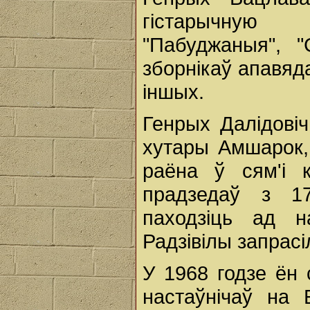
гістарычную 
"Пабуджаныя", "С
зборнікаў апавяд
іншых.
Генрых Далідовіч
хутары Амшарок, 
раёна ў сям'і 
прадзедаў з 17
паходзіць ад на
Радзівілы запрасі
У 1968 годзе ён 
настаўнічаў на