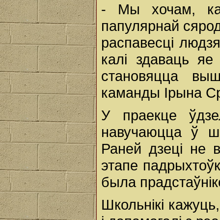
- Мы хочам, к
папулярнай сярод
распавесці людзя
калі здаваць я
становяцца вы
каманды Ірына С
У праекце ўдзе
навучаюцца ў ш
Раней дзеці не в
этапе падрыхтоўк
была прадстаўніко
Школьнікі кажуць,