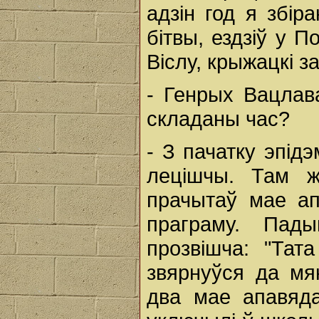
адзін год я збі
бітвы, ездзіў у П
Віслу, крыжацкі з
- Генрых Вацлав
складаны час?
- З пачатку эпід
лецішчы. Там жы
прачытаў мае ап
праграму. Пад
прозвішча: "Та
звярнуўся да мя
два мае апавяда