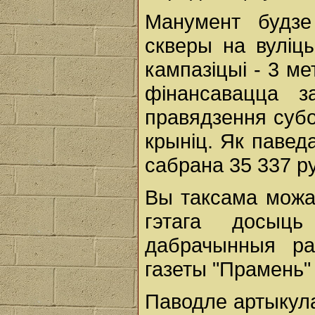
Манумент будзе
скверы на вуліц
кампазіцыі - 3 ме
фінансавацца 
правядзення субо
крыніц. Як павед
сабрана 35 337 р
Вы таксама можа
гэтага досыц
дабрачынныя ра
газеты "Прамень" 
Паводле артыкул