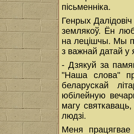
пісьменніка.
Генрых Далідовіч 
землякоў. Ён люб
на лецішчы. Мы п
з важнай датай у 
- Дзякуй за пам
"Наша слова" пр
беларускай літ
юбілейную вечар
магу святкаваць,
людзі.
Меня працягвае 