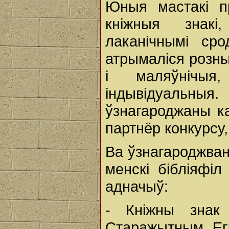
Юныя мастакі пр
кніжныя знак
лаканічнымі ср
атрымаліся розны
і маляўнічы
індывідуальн
ўзнагароджаны ка
партнёр конкурсу,
Ва ўзнагароджван
менскі бібліяфіл
адначыў:
- Кніжны знак
Старажытным Егі