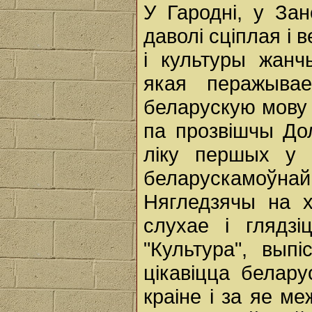
У Гародні, у За
даволі сціплая і 
і культуры жанч
якая перажыва
беларускую мову 
па прозвішчы До
ліку першых у 
беларускамоўнай
Нягледзячы на 
слухае і глядзі
"Культура", вып
цікавіцца белар
краіне і за яе м