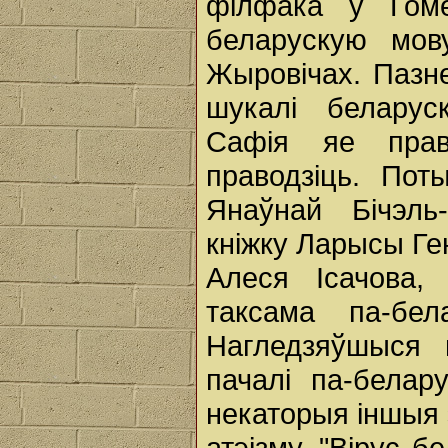
філфака ў Гоме
беларускую мов
Жыровічах. Пазне
шукалі беларус
Сафія яе прав
праводзіць. По
Янаўнай Бічэль
кніжку Ларысы Ге
Алеся Ісачова,
таксама па-бе
Нагледзяўшыся н
пачалі па-белару
некаторыя іншыя э
атэізму. "Вірус 