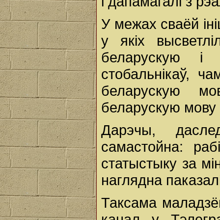
і дапамагалі з рэ
У межах сваёй ін
у якіх высветлі
беларускую і 
стобальнікаў, ч
беларускую мо
беларускую мову 
Дарэчы, дасле
самастойна: рабі
статыстыку за мі
наглядна паказалі
Таксама маладзён
канал у Тэлегр