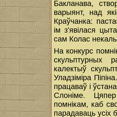
Бакланава, ство
варыянт, над як
Краўчанка: паст
ім з'явілася цыт
сам Колас некаль
На конкурс помні
скульптурных р
калектыў скульпт
Уладзіміра Піпіна
працаваў і ўстана
Слоніме. Цяпе
помнікам, каб св
парадаваць усіх 