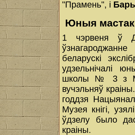
"Прамень", і
Бары
Юныя мастакі
1 чэрвеня ў Д
ўзнагароджанн
беларускі экслі
удзельнічалі ю
школы № 3 з Ме
вучэльняў краіны
годдзя Нацыяналь
Музея кнігі, узя
ўдзелу было да
краіны.