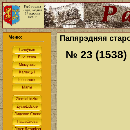
Герб горада
Ліды, наданы
17 верасня
1590 г.
Папярэдняя старо
Меню:
№ 23 (1538)