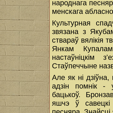
народнага песняр
менскага абласно
Культурная спа
звязана з Якуба
ствараў вялікія 
Янкам Купалам
настаўніцкім з
Стаўпеччыне назв
Але як ні дзіўна,
адзін помнік -
бацькоў. Бронз
яшчэ ў савецкі
песняра. Знайсці