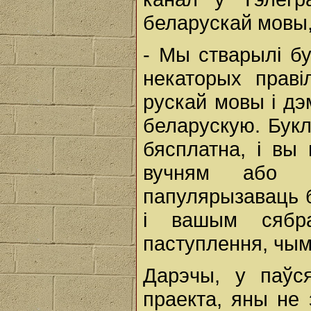
беларускай мовы,
- Мы стварылі бу
некаторых праві
рускай мовы і дэ
беларускую. Бук
бясплатна, і вы 
вучням або а
папулярызаваць б
і вашым сяб
паступлення, чым
Дарэчы, у паўся
праекта, яны не