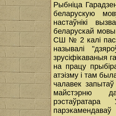
Рыбніца Гарадзен
беларускую мов
настаўнікі выз
беларускай мовы
СШ № 2 калі пасл
называлі "дзяр
зрусіфікаваныя г
на працу прыбіра
атэізму і там был
чалавек запытаў 
майстэрню да
рэстаўратара 
парэкамендава