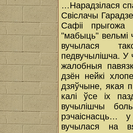
…Нарадзілася спа
Свіслачы Гарадзе
Сафіі прыгожа 
"мабыць" вельмі 
вучылася так
педвучылішча. У ч
жалобныя павязк
дзён нейкі хлоп
дзяўчыне, якая п
калі ўсе іх па
вучылішчы бол
рэчаіснасць… 
вучылася на вя