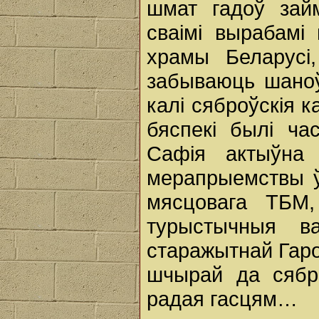
шмат гадоў займ
сваімі вырабамі
храмы Беларусі
забываюць шаноўн
калі сяброўскія к
бяспекі былі ч
Сафія актыўна 
мерапрыемствы ў
мясцовага ТБМ,
турыстычныя ва
старажытнай Гарод
шчырай да сябро
радая гасцям…