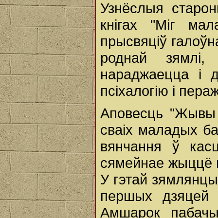
Узнёслыя старон
кнігах "Міг мал
прысвяціў галоўн
роднай зямлі
нараджаецца і 
псіхалогію і пера
Аповесць "Жывы п
сваіх маладых ба
вянчання ў касц
сямейнае жыццё 
У гэтай зямлянцы 
першых дзяцей 
Амшарок пабачы