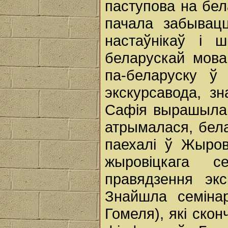
паступова на бел
пачала забывац
настаўнікаў і 
беларускай мова
па-беларуску ў
экскурсавода, з
Сафія вырашыла 
атрымалася, бел
паехалі ў Жыров
жыровіцкага 
правядзення эк
Знайшла семіна
Гомеля), які ско