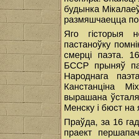
будынка Мікалаеў
размяшчаецца пом
Яго гісторыя 
пастаноўку помні
смерці паэта. 1
БССР прыняў па
Народнага паэт
Канстанціна Мі
вырашана ўсталя
Менску і бюст на 
Праўда, за 16 гад
праект першапач