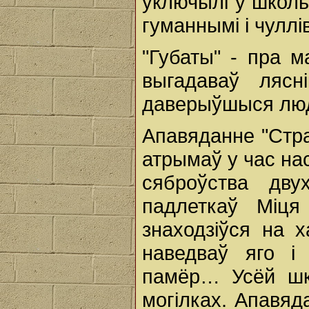
уключылі ў школь
гуманнымі і чуллі
"Губаты" - пра м
выгадаваў лясн
даверыўшыся людз
Апавяданне "Страт
атрымаў у час на
сяброўства дву
падлеткаў Міця
знаходзіўся на х
наведваў яго і
памёр… Усёй шко
могілках. Апавяд