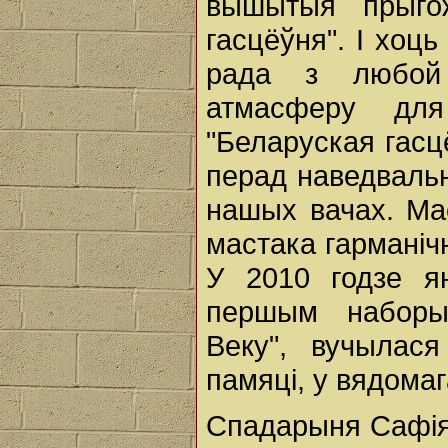
вышытыя прыгож
гасцёўня". І хоць
рада з любой 
атмасферу дл
"Беларуская гасц
перад наведвальн
нашых вачах. Ма
мастака гарманіч
У 2010 годзе я
першым наборы 
Веку", вучылася
памяці, у вядомаг
Спадарыня Сафія