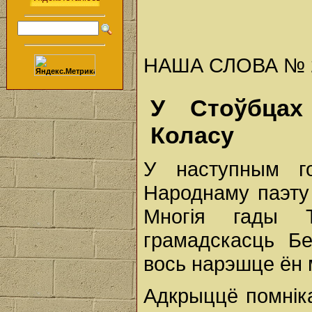
НАША СЛОВА № 23 
У Стоўбцах
Коласу
У наступным го
Народнаму паэту 
Многія гады 
грамадскасць Бел
вось нарэшце ён 
Адкрыццё помнік