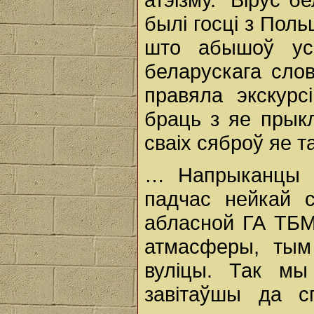
былі госці з Поль
што абышоў ус
беларускага слов
правяла экскурс
браць з яе прык
сваіх сяброў яе т
… Напрыканцы пе
падчас нейкай 
абласной ГА ТБМ
атмасферы, ты
вуліцы. Так мы 
завітаўшы да с