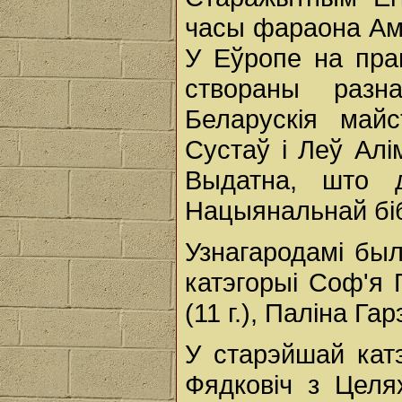
часы фараона Аме
У Еўропе на пра
створаны разн
Беларускія майс
Сустаў і Леў Алі
Выдатна, што д
Нацыянальнай біб
Узнагародамі бы
катэгорыі Соф'я 
(11 г.), Паліна Гар
У старэйшай кат
Фядковіч з Целя