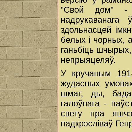
"Свой дом" -
надрукаванага
здольнасцей імкн
белых і чорных, 
ганьбіць шчырых,
непрыяцеляў.
У кручаным 191
жудасных умовах
шмат, ды, бада
галоўнага - паўс
свету пра яшчэ
падкрэсліваў Генр