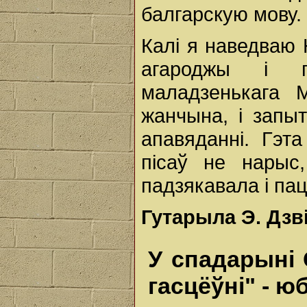
балгарскую мову.
Калі я наведваю Н
агароджы і п
маладзенькага
жанчына, і запы
апавяданні. Гэт
пісаў не нарыс
падзякавала і па
Гутарыла Э. Дзв
У спадарыні 
гасцёўні" - ю