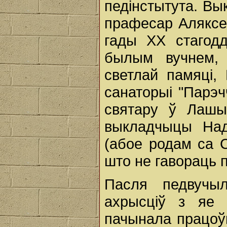
педінстытута. Вы
прафесар Аляксей
гады ХХ стагодд
былым вучнем, 
светлай памяці,
санаторыі "Парэч
святару ў Лашы.
выкладчыцы Надз
(абое родам са 
што не гавораць 
Пасля педвучы
ахрысціў з яе 
пачынала працоў