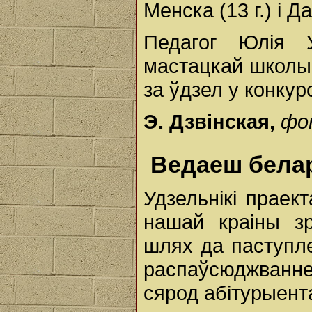
Менска (13 г.) і Д
Педагог Юлія У
мастацкай школы
за ўдзел у конкур
Э. Дзвінская,
фо
Ведаеш белар
Удзельнікі праек
нашай краіны зр
шлях да паступле
распаўсюджванне
сярод абітурыент