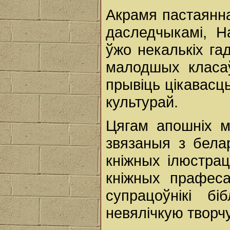
Акрамя пастаянна
даследчыкамі, Н
ўжо некалькіх га
малодшых класаў
прывіць цікавасць
культурай.
Цягам апошніх м
звязаныя з белар
кніжных ілюстрац
кніжных прафеса
супрацоўнікі бі
невялічкую творч