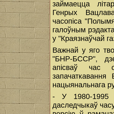
займаецца літа
Генрых Вацлав
часопіса "Полымя
галоўным рэдакта
у "Краязнаўчай га
Важнай у яго тв
"БНР-БССР", дз
апісваў час 
запачаткавання 
нацыянальнага ру
- У 1980-1995
даследчыкаў часу
версію ў рамана