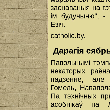
заснаваныя на гэ
ім будучыню", -
Ёзіч.
catholic.by.
Дарагія сябр
Павольнымі тэмпа
некаторых раён
падзенне, але 
Гомель, Навапола
Па тэхнічных п
асобнікаў па Л