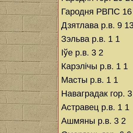
Гародня РВПС 16
Дзятлава р.в. 9 1
Зэльва р.в. 1 1
Іўе р.в. 3 2
Карэлічы р.в. 1 1
Масты р.в. 1 1
Наваградак гор. 3
Астравец р.в. 1 1
Ашмяны р.в. 3 2