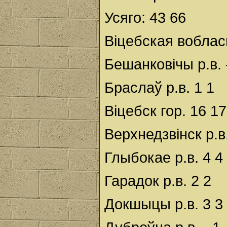
Усяго: 43 66
Віцебская воблас
Бешанковічы р.в. -
Браслаў р.в. 1 1
Віцебск гор. 16 17
Верхнедзвінск р.в.
Глыбокае р.в. 4 4
Гарадок р.в. 2 2
Докшыцы р.в. 3 3