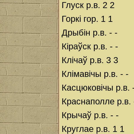
Глуск р.в. 2 2
Горкі гор. 1 1
Дрыбін р.в. - -
Кіраўск р.в. - -
Клічаў р.в. 3 3
Клімавічы р.в. - -
Касцюковічы р.в. -
Краснаполле р.в. -
Крычаў р.в. - -
Круглае р.в. 1 1