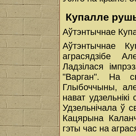
Купалле рушы
Аўтэнтычнае Купа
Аўтэнтычнае Ку
аграсядзібе Ал
Ладзілася імпрэ
"Варган". На с
Глыбоччыны, але
нават удзельнікі 
Удзельнічала ў с
Кацярына Каланч
гэты час на аграс