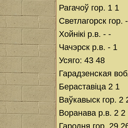
Рагачоў гор. 1 1
Светлагорск гор. -
Хойнікі р.в. - -
Чачэрск р.в. - 1
Усяго: 43 48
Гарадзенская воб
Бераставіца 2 1
Ваўкавыск гор. 2 
Воранава р.в. 2 2
Гародня гор. 29 2