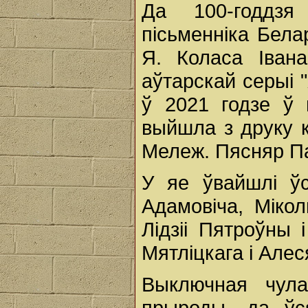
Да 100-годдз
пісьменніка Бела
Я. Коласа Іван
аўтарскай серыі 
ў 2021 годзе ў 
выйшла з друку кн
Мележ. Пясняр П
У яе ўвайшлі ўс
Адамовіча, Мікол
Лідзіі Пятроўны
Мятліцкага і Алес
Выключная чула
прыроды, да ўс