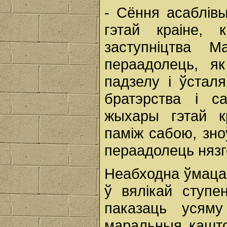
- Сёння асаблів
гэтай краіне,
заступніцтва 
пераадолець, я
падзелу і ўстал
братэрства і с
жыхары гэтай к
паміж сабою, зно
пераадолець нязго
Неабходна ўмацав
ў вялікай ступе
паказаць усяму
маральныя каштоў