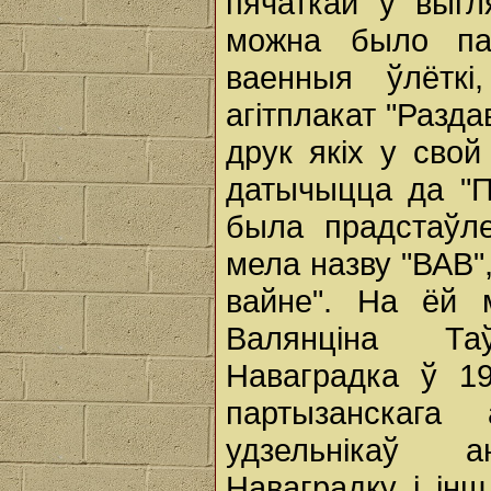
пячаткай у выгл
можна было пач
ваенныя ўлёткі,
агітплакат "Разд
друк якіх у свой
датычыцца да "П
была прадстаўле
мела назву "ВАВ"
вайне". На ёй 
Валянціна Та
Наваградка ў 19
партызанскага
удзельнікаў 
Наваградку і інш