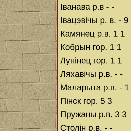
Іванава р.в - -
Івацэвічы р. в. - 9
Камянец р.в. 1 1
Кобрын гор. 1 1
Лунінец гор. 1 1
Ляхавічы р.в. - -
Маларыта р.в. - 1
Пінск гор. 5 3
Пружаны р.в. 3 3
Столін р.в. - -