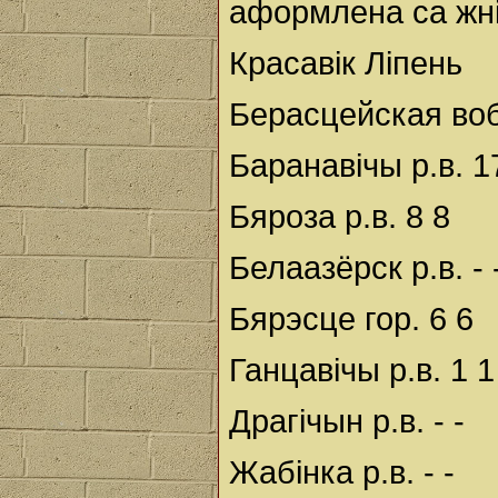
аформлена са жні
Красавік Ліпень
Берасцейская во
Баранавічы р.в. 1
Бяроза р.в. 8 8
Белаазёрск р.в. - 
Бярэсце гор. 6 6
Ганцавічы р.в. 1 1
Драгічын р.в. - -
Жабінка р.в. - -