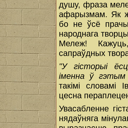
душу, фраза мел
афарызмам. Як 
бо не ўсё прачыт
народнага творцы
Мележ! Кажуц
сапраўдных твора
"У гісторыі ёс
іменна ў гэтым
такімі словамі І
цесна пераплецен
Увасабленне гіс
нядаўняга мінула
выразнасцю прая