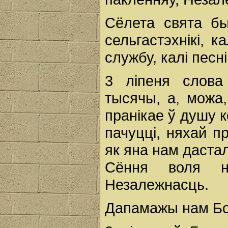
Сёлета свята бы
сельгастэхнікі, к
службу, калі песні
3 ліпеня слова
тысячы, а, можа,
пранікае ў душу 
пачуцці, няхай п
як яна нам дастал
Сёння воля н
Незалежнасць.
Дапамажы нам Бо