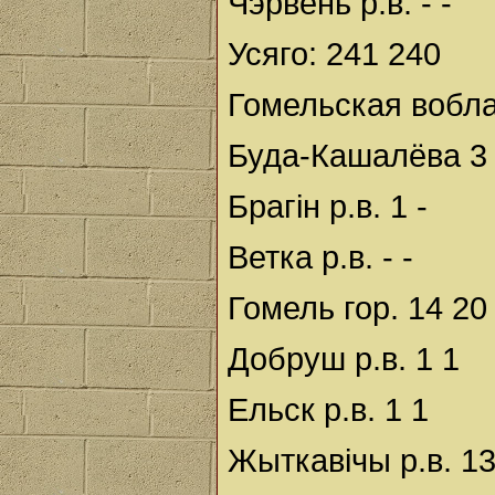
Чэрвень р.в. - -
Усяго: 241 240
Гомельская вобла
Буда-Кашалёва 3
Брагін р.в. 1 -
Ветка р.в. - -
Гомель гор. 14 20
Добруш р.в. 1 1
Ельск р.в. 1 1
Жыткавічы р.в. 13