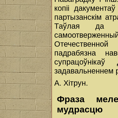
копіі дакумента
партызанскім атр
Таўлая да 
самоотверже
Отечественной
падрабязна нав
супрацоўніка
задавальненнем р
А. Хітрун.
Фраза меле
мудрасцю