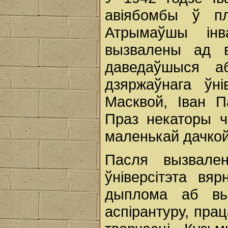
авіябомбы ў п
Атрымаўшы інв
вызвалены ад в
даведаўшыся а
дзяржаўнага ўн
Масквой, Іван П
Праз некаторы ч
маленькай дачк
Пасля вызвале
ўніверсітэта вя
дыплома аб вы
аспірантуру, пра