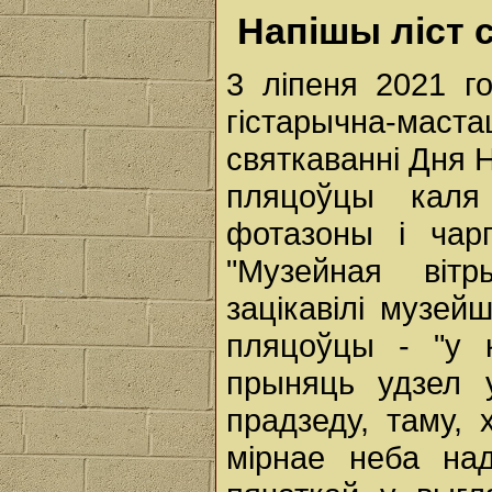
Напішы ліст 
3 ліпеня 2021 г
гістарычна-ма
святкаванні Дня 
пляцоўцы каля
фотазоны і чар
"Музейная віт
зацікавілі музей
пляцоўцы - "у 
прыняць удзел у
прадзеду, таму,
мірнае неба над