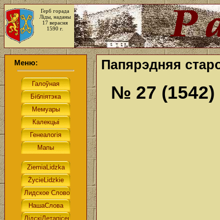
Герб горада
Ліды, наданы
17 верасня
1590 г.
Папярэдняя старо
Меню:
№ 27 (1542)