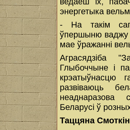
ведаеш іх, паба
энергетыка вельм
- На такім са
ўпершыню ваджу к
мае ўражанні вель
Аграсядзіба "
Глыбоччыне і па
крэатыўнасцю г
развіваюць бе
неаднаразова с
Беларусі ў розны
Таццяна Смоткін