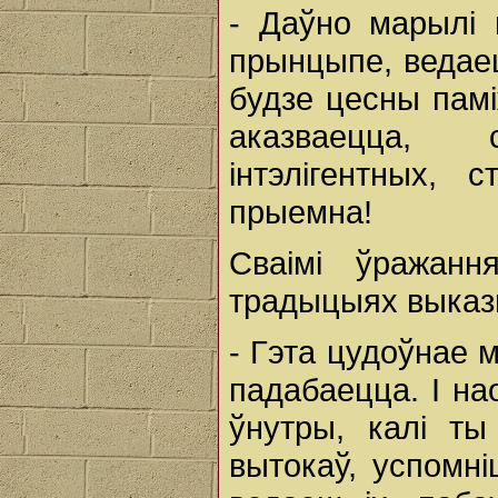
- Даўно марылі 
прынцыпе, ведаец
будзе цесны памі
аказваецца, 
інтэлігентных, 
прыемна!
Сваімі ўражанн
традыцыях выказв
- Гэта цудоўнае 
падабаецца. І на
ўнутры, калі т
вытокаў, успомні