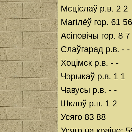
Мсціслаў р.в. 2 2
Магілёў гор. 61 5
Асіповічы гор. 8 7
Слаўгарад р.в. - -
Хоцімск р.в. - -
Чэрыкаў р.в. 1 1
Чавусы р.в. - -
Шклоў р.в. 1 2
Усяго 83 88
Усяго на краіне: 