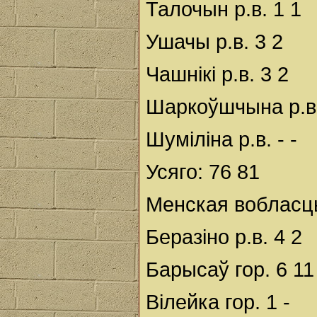
Талочын р.в. 1 1
Ушачы р.в. 3 2
Чашнікі р.в. 3 2
Шаркоўшчына р.в.
Шуміліна р.в. - -
Усяго: 76 81
Менская вобласц
Беразіно р.в. 4 2
Барысаў гор. 6 11
Вілейка гор. 1 -