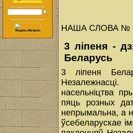
НАША СЛОВА № 27 
3 ліпеня - д
Беларусь
3 ліпеня Бела
Незалежнасці
насельніцтва пр
пяць розных дат
непрымальна, а н
ўсебеларускае ім
пакленняў, Незал