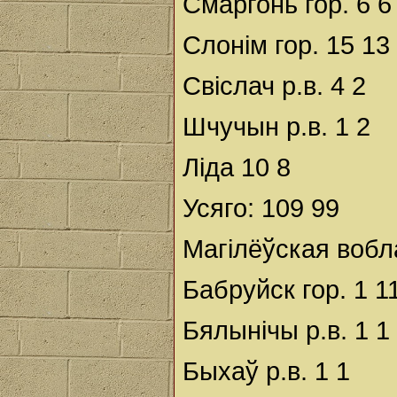
Смаргонь гор. 6 6
Слонім гор. 15 13
Свіслач р.в. 4 2
Шчучын р.в. 1 2
Ліда 10 8
Усяго: 109 99
Магілёўская вобл
Бабруйск гор. 1 1
Бялынічы р.в. 1 1
Быхаў р.в. 1 1