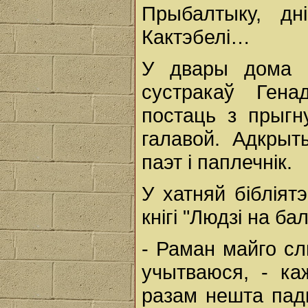
Прыбалтыку, дн
Кактэбелі…
У двары дома 
сустракаў Гена
постаць з прыгн
галавой. Адкрыт
паэт і паплечнік.
У хатняй бібліят
кнігі "Людзі на ба
- Раман майго с
учытваюся, - ка
разам нешта пад