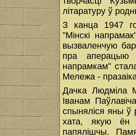
творчасці Кузь
літаратуру ў родн
З канца 1947 г
"Мінскі напрамак
вызваленчую бар
пра аперацыю "
напрамкам" стал
Мележа - празаіка
Дачка Людміла М
Іванам Паўлавіч
спыняліся яны ў 
хата, якую ён
папялішчы. Пам