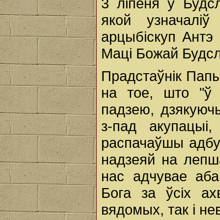
3 ліпеня ў Будс
якой узначаліў
арцыбіскуп Антэ
Маці Божай Будсл
Прадстаўнік Папы
на тое, што "ў
падзею, дзякуюч
з-пад акупацыі,
распачаўшы адбу
надзеяй на лепш
нас адчувае аба
Бога за ўсіх ах
вядомых, так і нев