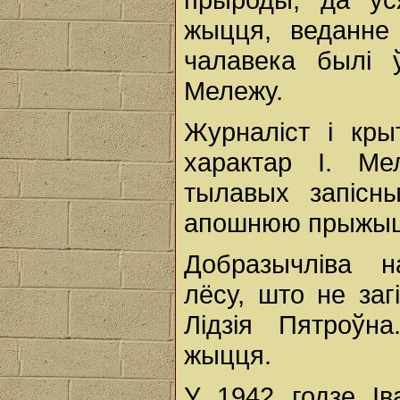
жыцця, веданне
чалавека былі 
Мележу.
Журналіст і кры
характар І. Ме
тылавых запісны
апошнюю прыжыцц
Добразычліва н
лёсу, што не заг
Лідзія Пятроўн
жыцця.
У 1942 годзе І