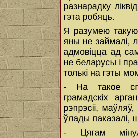
разнарадку ліквід
гэта робяць.
Я разумею такую
яны не займалі, л
адмовіцца ад сам
не беларусы і пр
толькі на гэты мо
- На такое спа
грамадскіх арган
рэпрэсіі, маўляў
ўлады паказалі, 
- Цягам міну