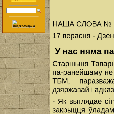
НАША СЛОВА № 37 
17 верасня - Дзен
У нас няма п
Старшыня Тавары
па-ранейшаму не
ТБМ, паразваж
дзяржавай і адка
- Як выглядае сі
закрыцця ўладам