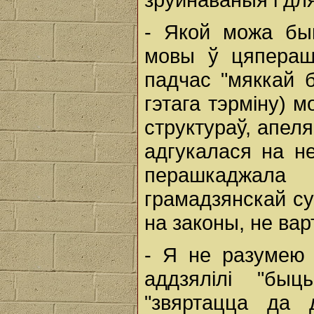
- Якой можа быц
мовы ў цяпераш
падчас "мяккай б
гэтага тэрміну) 
структураў, апеля
адгукалася на не
перашкаджала
грамадзянскай су
на законы, не ва
- Я не разумею 
аддзялілі "быц
"звяртацца да 