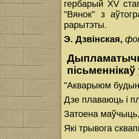
гербарый ХV cтаго
"Вянок" з аўтог
рарытэты.
Э. Дзвінская,
фо
Дыпламатыч
пісьменнікаў
"Акварыюм будын
Дзе плаваюць і пл
Затоена маўчыць,
Які трывога сква