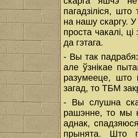
скарга яшчэ не
пагадзіліся, што
на нашу скаргу. 
проста чакалі, ці
да гэтага.
- Вы так падрабя
але ўзнікае пыта
разумееце, што 
загад, то ТБМ з
- Вы слушна ска
рашэнне, то мы 
аднак, спадзяюс
прынята. Што п