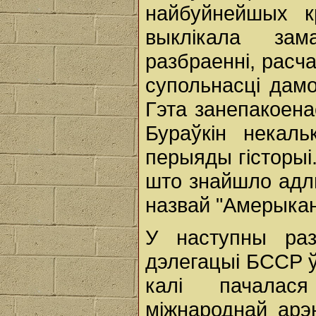
найбуйнейшых к
выклікала за
разбраенні, расч
супольнасці дамо
Гэта занепакоена
Бураўкін некал
перыяды гісторыі.
што знайшло адл
назвай "Амерыканс
У наступны раз
дэлегацыі БССР ў 
калі пачалас
міжнароднай арэ