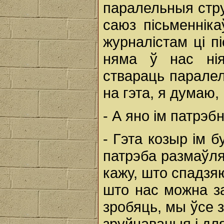
паралельныя стру
саюз пісьменніка
журналістам ці п
няма ў нас ні
ствараць парале
на гэта, я думаю, 
- А яно ім патрэб
- Гэта козыр ім б
патрэба размаўляц
кажу, што спадзяю
што нас можна за
зробяць, мы ўсе 
зруйнаваныя і для