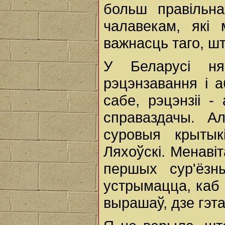
больш правільн
чалавекам, які
важнасць таго, ш
У Беларусі ня
рэцэнзавання і 
сабе, рэцэнзіі -
справаздачы. А
суровыя крытык
Ляхоўскі. Менавіт
першых сур'ёзн
устрымацца, каб 
вырашаў, дзе гэт