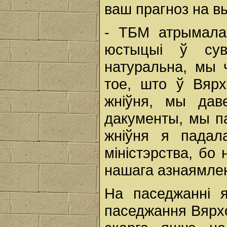
ваш прагноз на вы
- ТБМ атрымала 
юстыцыі ў сув
натуральна, мы 
тое, што ў Вяр
жніўня, мы дав
дакументы, мы па
жніўня я падал
міністэрства, бо
нашага азнаямле
На паседжанні я
паседжання Вярхо