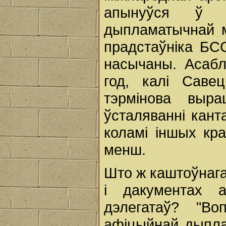
апынуўся ў 
дыпламатычнай м
прадстаўніка БС
насычаны. Асабл
год, калі Саве
тэрмінова выр
ўсталяванні кант
коламі іншых кра
менш.
Што ж каштоўнага
і дакументах ас
дэлегатаў? "Во
афіцыйнай дыпла