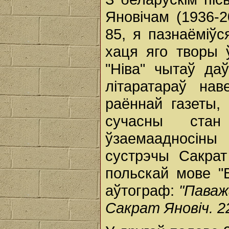
Яновічам (1936-2
85, я пазнаёміўс
хаця яго творы 
"Ніва" чытаў да
літаратараў на
раённай газеты,
сучасны стан
ўзаемаадносіны 
сустрэчы Сакрат
польскай мове "B
аўтограф:
"Паваж
Сакрат Яновіч. 22