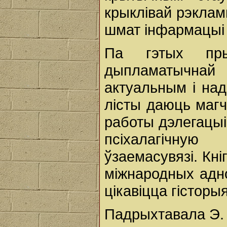
крыклівай рэклам
шмат інфармацыі 
Па гэтых пр
дыпламатычнай 
актуальным і над
лісты даюць маг
работы дэлегацыі
псіхалагічн
ўзаемасувязі. Кні
міжнародных аднос
цікавіцца гістор
Падрыхтавала Э. 