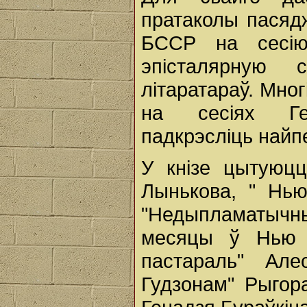
пратаколы пасяд
БССР на сесію
эпісталярную 
літаратараў. Мног
на сесіях Ген
падкрэсліць найп
У кнізе цытуюцц
Лынькова, " Нью
"Недыпламатычн
месяцы ў Нью -
пастараль" Але
Гудзонам" Рыгора