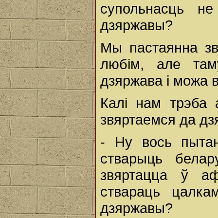
супольнасць не
дзяржавы?
Мы пастаянна зв
любім, але там
дзяржава і можа 
Калі нам трэба 
звяртаемся да дз
- Ну вось пыта
стварыць белар
звяртацца ў аф
ствараць цалка
дзяржавы?