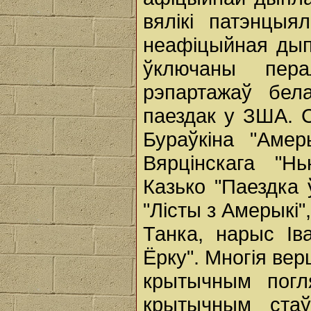
вялікі патэнцыя
неафіцыйная дыпл
ўключаны пера
рэпартажаў бела
паездак у ЗША. С
Бураўкіна "Амер
Вярцінскага "Нь
Казько "Паездка 
"Лісты з Амерыкі
Танка, нарыс І
Ёрку". Многія вер
крытычным погл
крытычным стаў