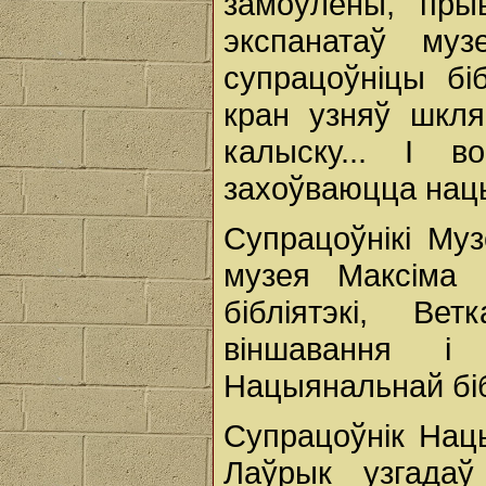
замоўлены, пры
экспанатаў му
супрацоўніцы біб
кран узняў шкля
калыску... І 
захоўваюцца нац
Супрацоўнікі Муз
музея Максіма 
бібліятэкі, Ве
віншавання і
Нацыянальнай біб
Супрацоўнік Нац
Лаўрык узгадаў