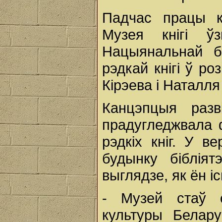
Падчас працы к
Музея кнігі ўз
Нацыянальнай бі
рэдкай кнігі ў р
Кірэева і Наталля
Канцэпцыя разв
прадугледжвала 
рэдкіх кніг. У 
будынку біблія
выглядзе, як ён іс
- Музей стаў 
культуры Белар