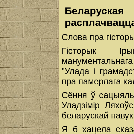
Беларуска
расплачвацца
Слова пра гістор
Гісторык Ір
манументальнаг
"Улада і грамадс
пра памерлага ка
Сёння ў сацыяль
Уладзімір Ляхоў
беларускай наву
Я б хацела сказ