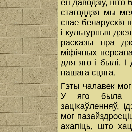
ён даводзіў, што 
стагоддзя мы мел
свае беларускія ш
і культурныя дзея
расказы пра дз
міфічных персана
для яго і былі. 
нашага сцяга.
Гэты чалавек мог
У яго была ве
зацікаўленняў, і
мог пазайздросці
ахапіць, што ха