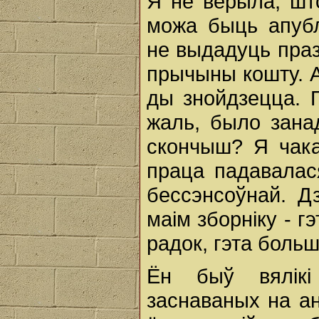
Я не верыла, шт
можа быць апубл
не выдадуць праз
прычыны кошту. А
ды знойдзецца. П
жаль, было занад
скончыш? Я чакаю
праца падавалас
бессэнсоўнай. Д
маім зборніку - 
радок, гэта больш
Ён быў вялікі
заснаваных на ан