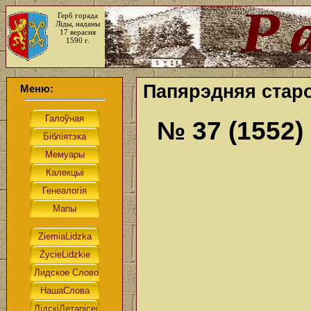
Герб горада
Ліды, наданы
17 верасня
1590 г.
Папярэдняя старо
Меню:
№ 37 (1552)