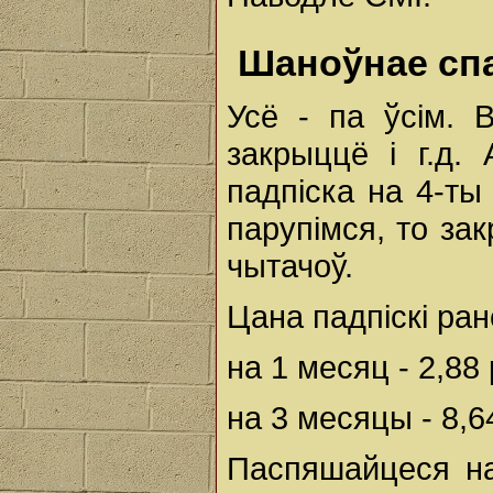
Шаноўнае сп
Усё - па ўсім. 
закрыццё і г.д.
падпіска на 4-ты 
парупімся, то зак
чытачоў.
Цана падпіскі ра
на 1 месяц - 2,88 
на 3 месяцы - 8,6
Паспяшайцеся на