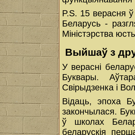
P.S. 15 верасня 
Беларусь - разг
Міністэрства юст
Выйшаў з дру
У верасні белару
Буквары. Аўта
Свірыдзенка і Во
Відаць, эпоха Б
закончылася. Бу
ў школах Бела
беларускія перш