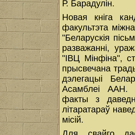
Р. Барадулін.
Новая кніга кан
факультэта міжна
"Беларускія пісьм
разважанні, ура
"IВЦ Мінфіна", 
прысвечана трады
дэлегацыі Бела
Асамблеі ААН.
факты з даведн
літаратараў нав
місій.
Для свайго да