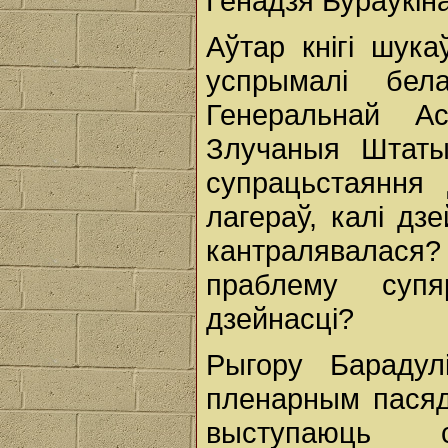
Генадзя Бураўкіна
Аўтар кнігі шук
успрымалі бела
Генеральнай А
Злучаныя Штаты
супрацьстаяння 
лагераў, калі дз
кантралявалася
праблему супя
дзейнасці?
Рыгору Барадул
пленарным пасяд
выступаюць 