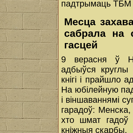
падтрымаць ТБМ 
Месца захав
сабрала на 
гасцей
9 верасня ў На
адбыўся круглы 
кнігі і прайшло 
На юбілейную пад
і віншаваннямі су
гарадоў: Менска, 
хто шмат гадоў
кніжныя скарбы.