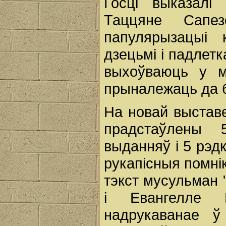
Госці выказалі
Таццяне Сап
папулярызацыі к
дзецьмі і падлетк
выхоўваюць у м
прыналежаць да б
На новай выставе
прадстаўлены 
выданняў і 5 рэд
рукапісныя помнік
тэкст мусульман 
і Евангелле 
надрукаванае ў 