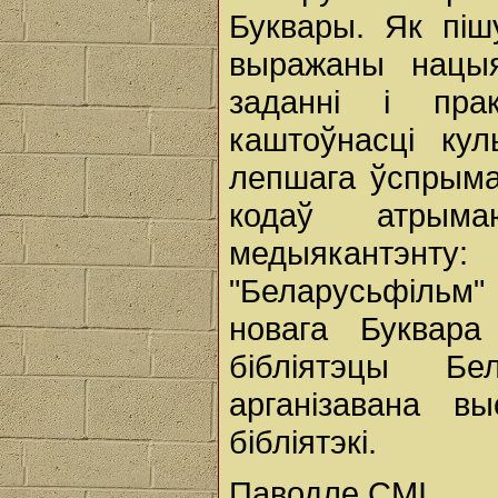
Буквары. Як піш
выражаны нацыя
заданні і пра
каштоўнасці ку
лепшага ўспрыма
кодаў атрым
медыякантэнту:
"Беларусьфільм"
новага Буквар
бібліятэцы Б
арганізавана 
бібліятэкі.
Паводле СМІ.