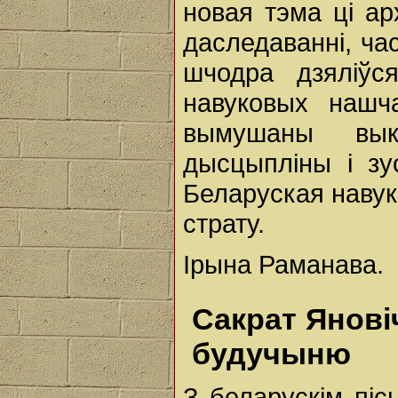
новая тэма ці ар
даследаванні, ча
шчодра дзяліўся
навуковых наш
вымушаны вык
дысцыпліны і зу
Беларуская навук
страту.
Ірына Раманава.
Сакрат Янові
будучыню
З беларускім пі