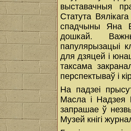
выставачныя пр
Статута Вялікага 
спадчыны Яна Б
дошкай. Важ
папулярызацыі к
для дзяцей і юна
таксама закрана
перспектываў і кі
На падзеі прысу
Масла і Надзея 
запрашае ў незв
Музей кнігі журна