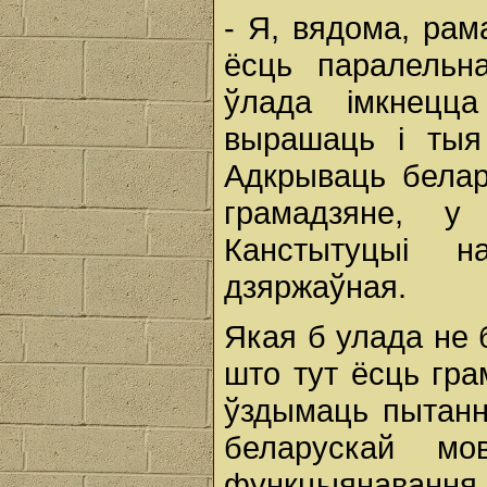
- Я, вядома, рам
ёсць паралельн
ўлада імкнецц
вырашаць і тыя
Адкрываць белару
грамадзяне, у
Канстытуцыі н
дзяржаўная.
Якая б улада не 
што тут ёсць гра
ўздымаць пытанн
беларускай м
функцыянавання н