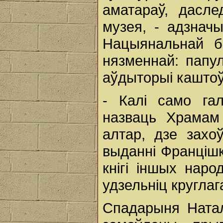
аматараў, дасле
музея, - адзнач
Нацыянальнай бі
нязменнай: папу
аўдыторыі каштоў
- Калі само гал
назваць Храмам 
алтар, дзе захо
выданні Францішк
кнігі іншых наро
удзельніц круглаг
Спадарыня Натал