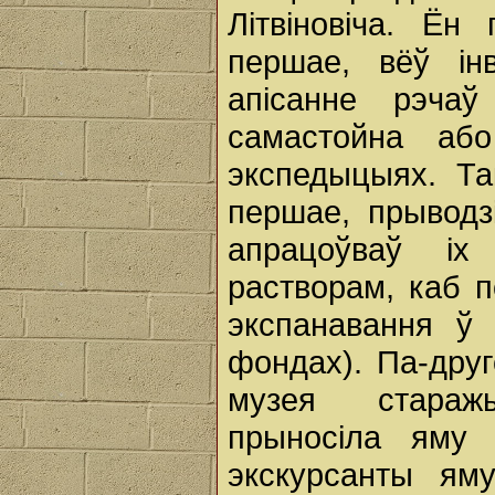
Літвіновіча. Ён
першае, вёў ін
апісанне рэчаў
самастойна або
экспедыцыях. Та
першае, прыводз
апрацоўваў іх
растворам, каб 
экспанавання ў
фондах). Па-друго
музея стараж
прыносіла яму 
экскурсанты ям