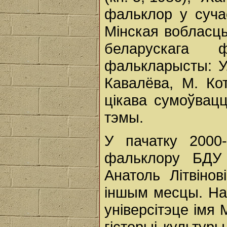
фальклор у суча
Мінская вобласць
беларускага 
фалькларысты: У. 
Кавалёва, М. Кот
цікава сумоўвац
тэмы.
У пачатку 2000
фальклору БДУ 
Анатоль Літвін
іншым месцы. На 
універсітэце імя 
гісторыі культур