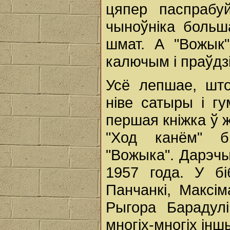
цяпер паспрабуй
чыноўніка больш
шмат. А "Вожык
калючым і праўдз
Усё лепшае, што 
ніве сатыры і г
першая кніжка ў 
"Ход канём" б
"Вожыка". Дарэчы
1957 года. У бі
Панчанкі, Максім
Рыгора Барадулі
многіх-многіх інш