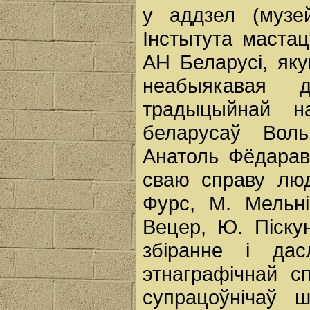
у аддзел (музе
Інстытута мастац
АН Беларусі, яку
неабыякавая 
традыцыйнай н
беларусаў Воль
Анатоль Фёдарав
сваю справу люд
Фурс, М. Мельні
Вецер, Ю. Піскун
збіранне і дас
этнаграфічнай 
супрацоўнічаў 