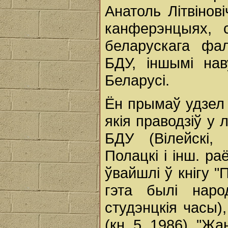
Анатоль Літвінов
канферэнцыях, с
беларускага фал
БДУ, іншымі нав
Беларусі.
Ён прымаў удзел
якія праводзіў у
БДУ (Вілейскі, 
Полацкі і інш. ра
ўвайшлі ў кнігу "
гэта былі наро
студэнцкія часы)
(кн. 5, 1986), "Жа