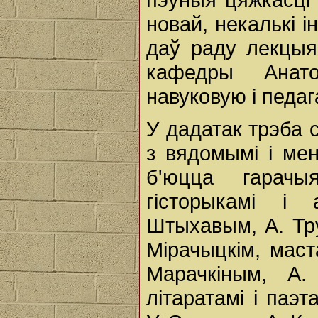
новай, некалькі 
даў раду лекцыя
кафедры Анат
навуковую і педаг
У дадатак трэба 
з вядомымі і мен
б'юцца гарачы
гісторыкамі і 
Штыхавым, А. Тру
Мірачыцкім, маст
Марачкіным, А. 
літаратамі і паэт