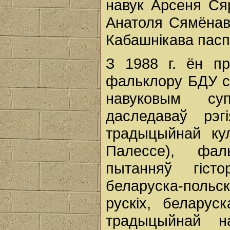
навук Арсеня Сяр
Анатоля Сямёнаві
Кабашнікава пасп
З 1988 г. ён пр
фальклору БДУ с
навуковым суп
даследаваў рэг
традыцыйнай кул
Палессе), фал
пытанняў гісто
беларуска-польск
рускіх, беларус
традыцыйнай н