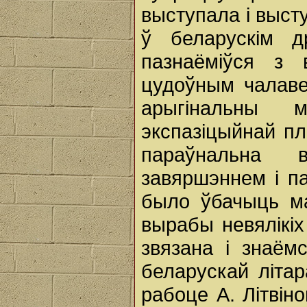
выступала і выст
ў беларускім др
пазнаёміўся з 
цудоўным чалаве
арыгінальны м
экспазіцыйнай пл
параўнальна 
завяршэннем і па
было ўбачыць ма
вырабы невялікіх
звязана і знаём
беларускай літар
рабоце А. Літвін