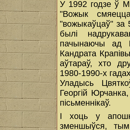
У 1992 годзе ў М
"Вожык смяецц
"вожыкаўцаў" за 
былі надрукава
пачынаючы ад П
Кандрата Крапівы
аўтараў, хто др
1980-1990-х гадах.
Уладысь Цвяткоў
Георгій Юрчанка,
пісьменнікаў.
І хоць у апош
зменшыўся, ты