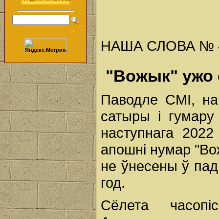
НАША СЛОВА № 47 
"Вожык" ужо 
Паводле СМІ, на
сатыры і гумару
наступнага 2022
апошні нумар "Вож
не ўнесены ў пад
год.
Сёлета часопі