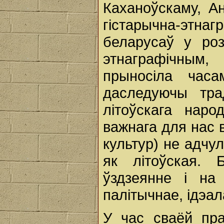
Каханоўскаму, А
гістарычна-этна
беларусаў у ро
этнаграфічным,
прыносіла час
даследуючы тра
літоўскага нар
важнага для нас в
культур) не адчу
як літоўская. 
ўздзеянне і на 
палітычнае, ідэал
У час сваёй пр