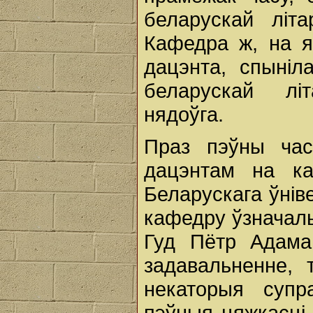
беларускай літ
Кафедра ж, на я
дацэнта, спыніл
беларускай лі
нядоўга.
Праз пэўны час
дацэнтам на к
Беларускага ўніве
кафедру ўзначал
Гуд Пётр Адама
задавальненне,
некаторыя супр
пэўныя цяжкасці