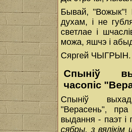
Бывай, "Вожык"! 
духам, і не губл
светлае і шчаслі
можа, яшчэ і абыд
Сяргей ЧЫГРЫН.
Спыніў вых
часопіс "Вер
Спыніў выхад 
"Верасень", пра
выдання - паэт і
сябры, з вялікі