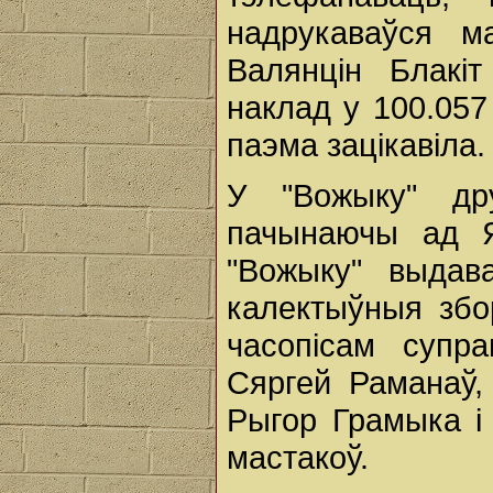
надрукаваўся м
Валянцін Блакі
наклад у 100.057 
паэма зацікавіла.
У "Вожыку" дру
пачынаючы ад Я
"Вожыку" выдава
калектыўныя збор
часопісам супра
Сяргей Раманаў, 
Рыгор Грамыка і 
мастакоў.