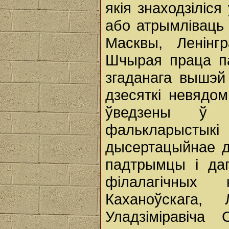
якія знаходзіліся
або атрымліваць 
Масквы, Ленінгр
Шчырая праца па
згаданага вышэй
дзесяткі невядо
ўведзены ў 
фалькларыстык
дысертацыйнае д
падтрымцы і да
філалагічных 
Каханоўскага,
Уладзіміравіча 