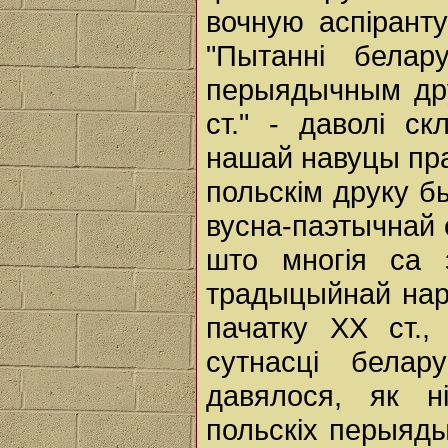
вочную аспіранту
"Пытанні белар
перыядычным дру
ст." - даволі с
нашай навуцы прац
польскім друку б
вусна-паэтычнай 
што многія са 
традыцыйнай нар
пачатку ХХ ст.,
сутнасці белар
давялося, як н
польскіх перыяды