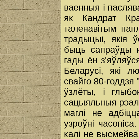
ваенныя і пасляв
як Кандрат Кр
таленавітым пап
традыцыі, якія ў
быць сапраўды 
гады ён з'яўляўс
Беларусі, які л
свайго 80-годдзя 
ўзлёты, і глыбо
сацыяльныя рэалі
маглі не адбіцц
узроўні часопіса
калі не высмейва