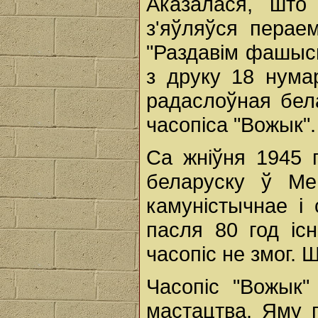
Аказалася, што
з'яўляўся перае
"Раздавім фашысц
з друку 18 нумар
радаслоўная бел
часопіса "Вожык".
Са жніўня 1945 
беларуску ў Мен
камуністычнае і
пасля 80 год іс
часопіс не змог. 
Часопіс "Вожык"
мастацтва. Яму 