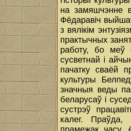
на замяшчэнне в
Фёдаравіч выйшаў
з вялікім энтузі
практычных занят
работу, бо меў 
сусветнай і айчы
пачатку сваёй п
культуры Белпед
значныя веды па
беларусаў і сусе
сустрэў працавіт
калег. Праўда,
прамежак часу,