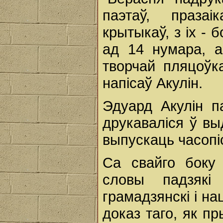
паэтаў, празаі
крытыкаў, з іх -
ад 14 нумара, а
творчай пляцоўк
напісаў Акулін.
Эдуард Акулін п
друкаваліся ў вы
выпускаць часопі
Са свайго боку
словы падзякі
грамадзянскі і н
доказ таго, як п