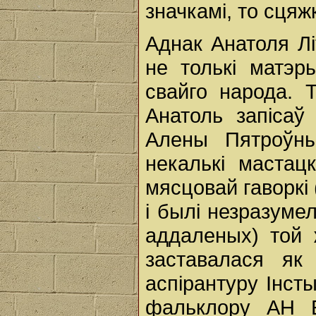
значкамі, то сцяжк
Аднак Анатоля Лі
не толькі матэр
свайго народа.
Анатоль запісаў
Алены Пятроўны
некалькі мастац
мясцовай гаворкі 
і былі незразуме
аддаленых) той 
заставалася як
аспірантуру Інсты
фальклору АН 