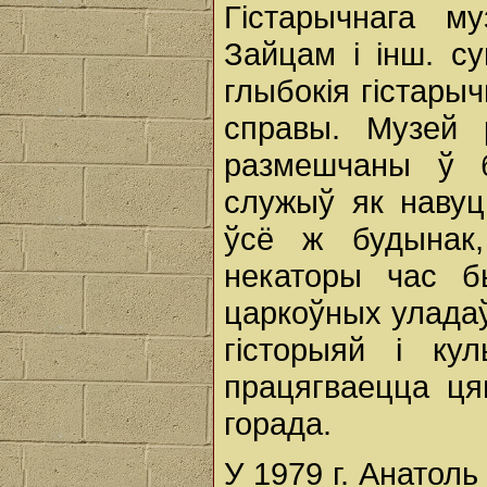
Гістарычнага 
Зайцам і інш. су
глыбокія гістары
справы. Музей 
размешчаны ў б
служыў як навуц
ўсё ж будынак,
некаторы час б
царкоўных уладаў
гісторыяй і ку
працягваецца ц
горада.
У 1979 г. Анатол