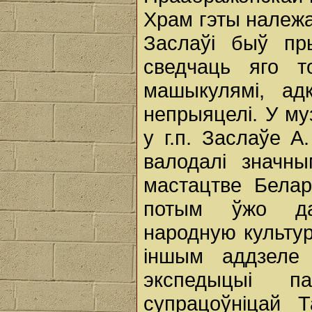
Храм гэты належа
Заслаўі быў пр
сведчаць яго 
машыкулямі, ад
непрыяцелі. У му
у г.п. Заслаўе А.
валодалі значны
мастацтве Белар
потым ўжо да
народную культур
іншым аддзеле
экспедыцыі п
супрацоўніцай 