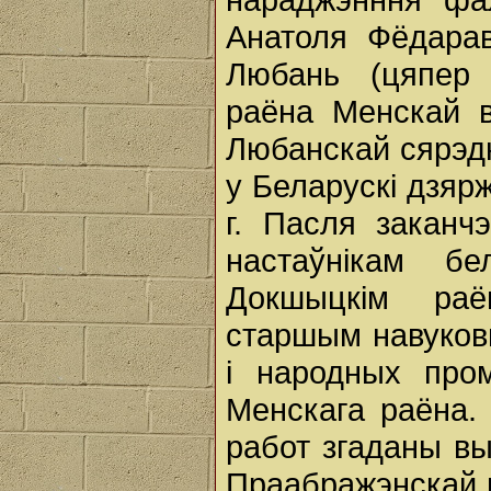
Анатоля Фёдараві
Любань (цяпер 
раёна Менскай 
Любанскай сярэдн
у Беларускі дзярж
г. Пасля заканч
настаўнікам б
Докшыцкім раё
старшым навуков
і народных пром
Менскага раёна.
работ згаданы в
Праабражэнскай ц