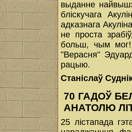
выданне найвышэ
бліскучага Акулі
адказнага Акулін
не проста зрабі
больш, чым мог!
"Верасня" Эдуард
рацыю.
Станіслаў Судні
70 ГАДОЎ Б
АНАТОЛЮ ЛІ
25 лістапада гэт
нараджэнння фал