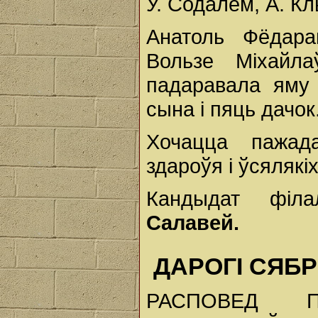
У. Содалем, А. Кл
Анатоль Фёдара
Вользе Міхайла
падаравала яму
сына і пяць дачок
Хочацца пажада
здароўя і ўсялякі
Кандыдат філа
Салавей.
ДАРОГІ СЯБР
РАСПОВЕД П