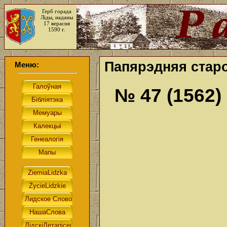
Герб горада
Ліды, наданы
17 верасня
1590 г.
Папярэдняя старо
Меню:
№ 47 (1562)