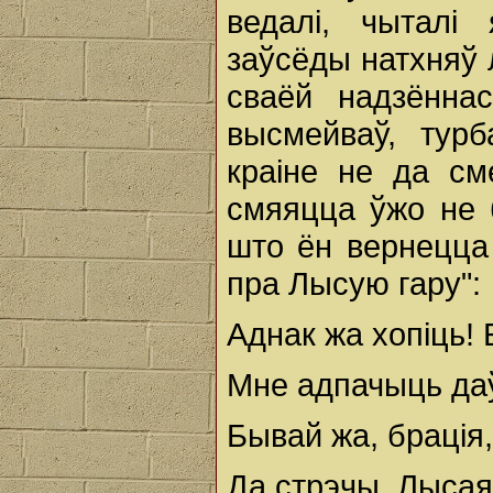
ведалі, чыталі 
заўсёды натхняў 
сваёй надзённас
высмейваў, турб
краіне не да см
смяяцца ўжо не 
што ён вернецца 
пра Лысую гару":
Аднак жа хопіць! 
Мне адпачыць да
Бывай жа, брація,
Да стрэчы, Лысая