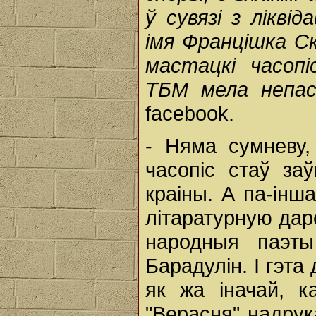
ў сувязі з лікв
імя Францішка С
мастацкі часопі
ТБМ мела непас
facebook.
- Няма сумневу,
часопіс стаў за
краіны. А па-інш
літаратурную дар
народныя паэты
Барадулін. І гэт
як жа іначай, к
"Верасня" надрук