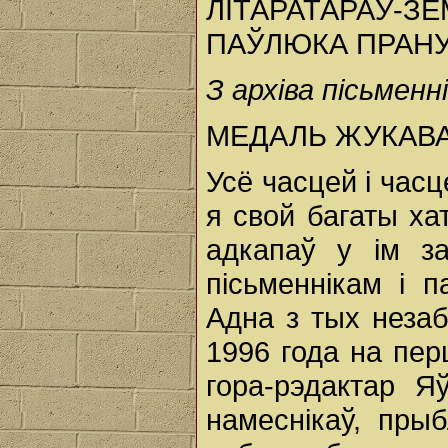
ЛІТАРАТАРАЎ
ПАЎЛЮКА ПРАН
З архіва пісьменн
МЕДАЛЬ ЖУКАВ
Усё часцей і часц
я свой багаты ха
адкапаў у ім з
пісьменнікам і 
Адна з тых неза
1996 года на пе
гора-рэдактар Я
намеснікаў, пры