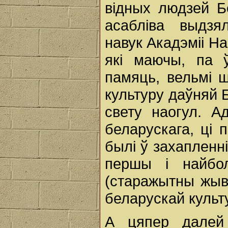
відных людзей Б
асабліва выдзя
навук Акадэміі Н
які маючы, па 
памяць, вельмі 
культуру даўняй 
свету наогул. А
беларускага, ці 
былі ў захапленні
першы і найбол
(старажытны жыва
беларускай культ
А цяпер далей