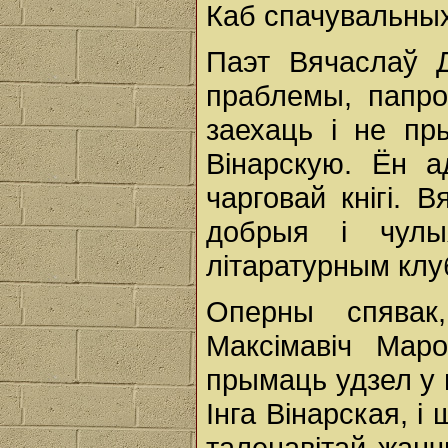
Каб спачувальных
Паэт Вячаслаў Д
праблемы, папро
заехаць і не пр
Вінарскую. Ён 
чарговай кнігі. 
добрыя і чулы
літаратурным клу
Оперны спявак
Максімавіч Мар
прымаць удзел у 
Інга Вінарская, і
таленавітай жанч