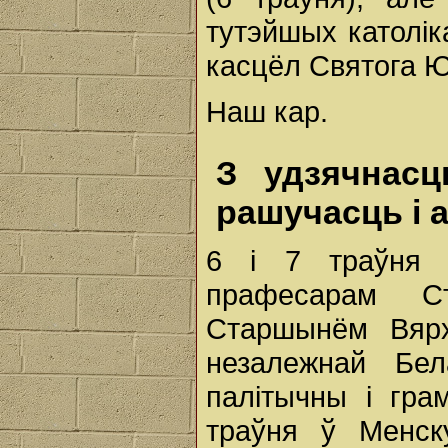
тутэйшых католік
касцёл Святога 
Наш кар.
З удзячнасц
рашучасць і 
6 і 7 траўня 
прафесарам С
Старшынём Вярх
незалежнай Бел
палітычны і гра
траўня ў Менск