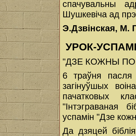
спачувальны ад
Шушкевіча ад пр
Э.Дзвінская, М. 
УРОК-УСПАМ
"ДЗЕ КОЖНЫ ПОМ
6 траўня пасля
загінуўшых воін
пачатковых кл
"Інтэграваная б
успамін "Дзе кожн
Да дзяцей біблія