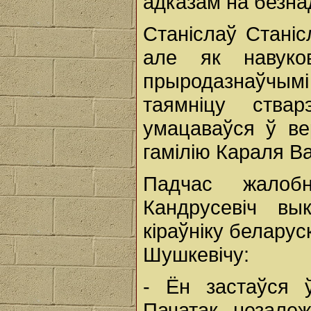
адказам на безна
Станіслаў Станіс
але як навуко
прыродазнаўчым
таямніцу ства
умацаваўся ў ве
гамілію Караля В
Падчас жалоб
Кандрусевіч вы
кіраўніку белару
Шушкевічу:
- Ён застаўся 
Пачатак незале