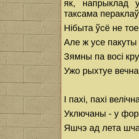
як, напрыклад у
таксама пераклаў
Нібыта ўсё не тое 
Але ж усе пакуты 
Зямны па восі кру
Ужо рыхтуе вечна
І пахі, пахі веліч
Уключаны - у фор
Яшчэ ад лета шча