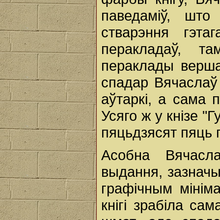
паведаміў, шт
стварэння гэта
перакладаў, т
пераклады вершаў
спадар Вячаслаў
аўтаркі, а сама 
Усяго ж у кнізе "
пяцьдзясят пяць 
Асобна Вячасл
выдання, зазнач
графічным мініма
кнігі зрабіла са