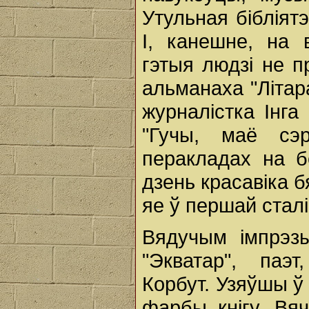
Утульная бібліят
І, канешне, на 
гэтыя людзі не п
альманаха "Літара
журналістка Інга
"Гучы, маё сэ
перакладах на б
дзень красавіка 
яе ў першай сталі
Вядучым імпрэзы
"Экватар", паэт
Корбут. Узяўшы ў 
фарбы кнігу, Вя