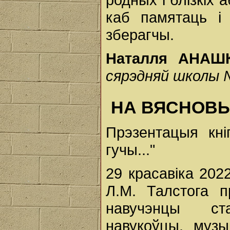
каб памятаць і 
зберагчы.
Наталля АНАШ
сярэдняй школы №
НА ВЯСНОВЫ
Прэзентацыя кніг
гучы..."
29 красавіка 202
Л.М. Талстога 
навучэнцы ста
навукоўцы, музык