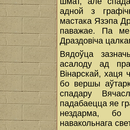
шмат, але спад
адной з графіч
мастака Язэпа Др
паважае. Па мер
Драздовіча цалкам
Вядоўца зазнач
асалоду ад пра
Вінарскай, хаця 
бо вершы аўтарк
спадару Вячасл
падабаецца яе гр
нездарма, бо 
навакольнага свет