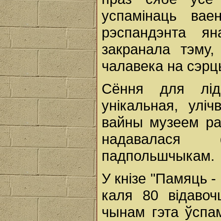
успамінаць вае
рэспандэнта ян
закранала тэму
чалавека на сэрц
Сёння для лідз
унікальная, улі
вайны музеем ра
надавалася 
падпольшчыкам.
У кнізе "Памяць 
каля 80 відавоч
чынам гэта ўспа