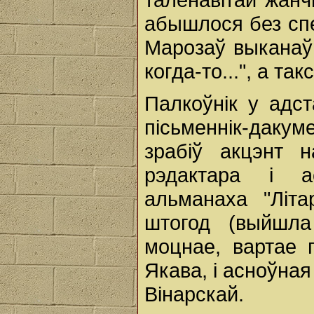
абышлося без спе
Марозаў выканаў
когда-то...", а т
Палкоўнік у адст
пісьменнік-дакум
зрабіў акцэнт 
рэдактара і ас
альманаха "Літа
штогод (выйшла
моцнае, вартае 
Якава, і асноўная
Вінарскай.