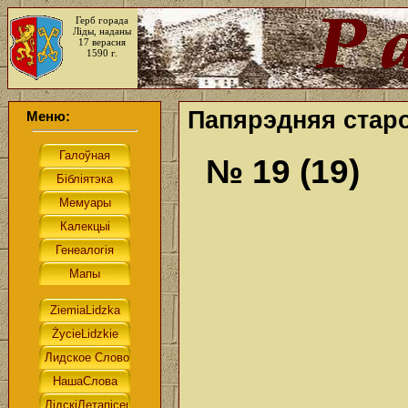
Герб горада
Ліды, наданы
17 верасня
1590 г.
Папярэдняя старо
Меню:
№ 19 (19)