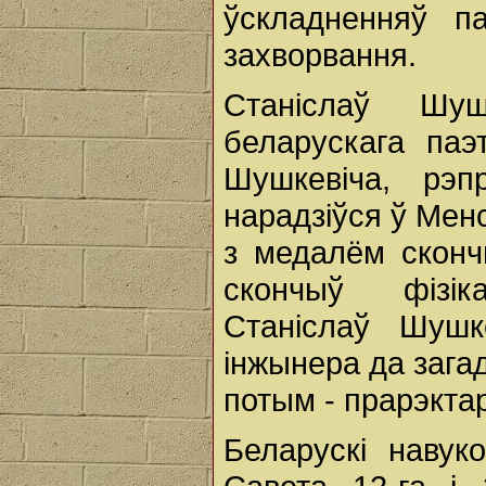
ўскладненняў па
захворвання.
Станіслаў Шу
беларускага паэ
Шушкевіча, рэп
нарадзіўся ў Менс
з медалём сконч
скончыў фізік
Станіслаў Шуш
інжынера да зага
потым - прарэкта
Беларускі навук