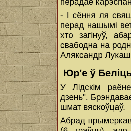
перадае карэспа
- І сёння ля свя
перад нашымі вет
хто загінуў, а
свабодна на родна
Аляксандр Лукаш
Юр'е ў Беліц
У Лідскім раён
дзень". Брэндава
шмат вяскоўцаў.
Абрад прымеркав
(6 траўня), але