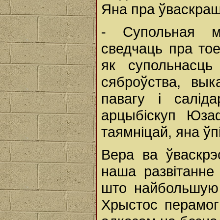
Яна пра ўваскраш
- Супольная ма
сведчаць пра то
як супольнасць
сяброўства, вы
павагу і салід
арцыбіскуп Юза
таямніцай, яна ў
Вера ва ўваскрэ
наша развітанне
што найбольшую
Хрыстос перамог