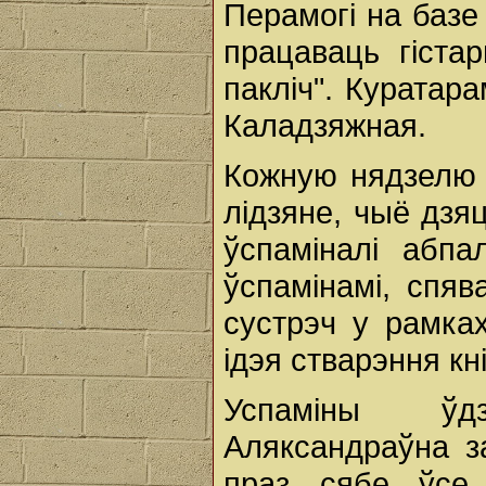
Перамогі на базе
працаваць гіста
пакліч". Куратар
Каладзяжная.
Кожную нядзелю 
лідзяне, чыё дзя
ўспаміналі абпа
ўспамінамі, спяв
сустрэч у рамках
ідэя стварэння кн
Успаміны ўдз
Аляксандраўна з
праз сябе ўсе