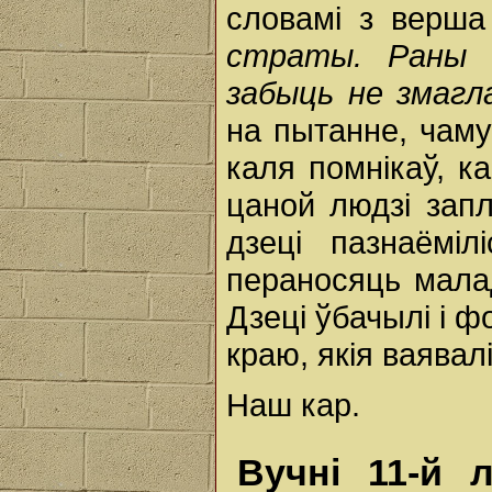
словамі з верш
страты. Раны с
забыць не змагл
на пытанне, чаму
каля помнікаў, к
цаной людзі запл
дзеці пазнаёміл
пераносяць мала
Дзеці ўбачылі і 
краю, якія ваявал
Наш кар.
Вучні 11-й 