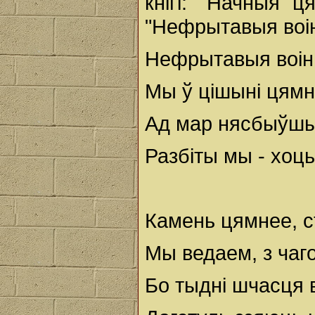
кнігі: "Начныя ця
"Нефрытавыя воін
Нефрытавыя воін
Мы ў цішыні цямн
Ад мар нясбыўшы
Разбіты мы - хоць 
Камень цямнее, с
Мы ведаем, з чаго
Бо тыдні шчасця в