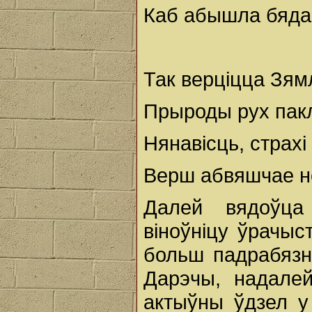
Каб абышла бяда 
Так верціцца Зям
Прыроды рух пакл
Нянавісць, страхі 
Верш абвяшчае но
Далей вядоўца
віноўніцу ўрачыст
больш падрабязн
Дарэчы, надале
актыўны ўдзел у