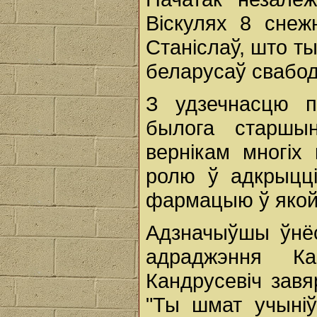
Віскулях 8 снеж
Станіслаў, што т
беларусаў свабод
З удзечнасцю п
былога старшын
вернікам многіх 
ролю ў адкрыцці
фармацыю ў якой 
Адзначыўшы ўнёс
адраджэння Ка
Кандрусевіч зав
"Ты шмат учыніў