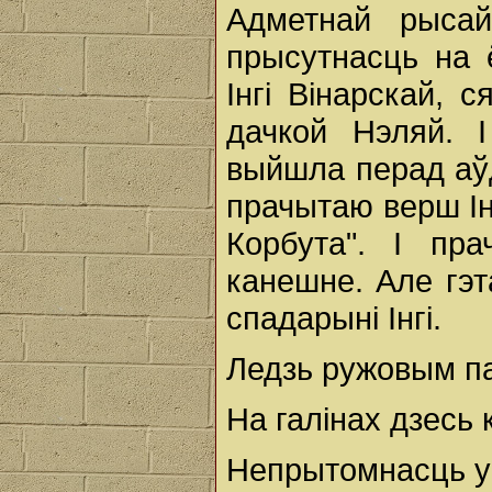
Адметнай рысай
прысутнасць на 
Інгі Вінарскай, 
дачкой Нэляй. 
выйшла перад аўд
прачытаю верш Ін
Корбута". І пр
канешне. Але гэ
спадарыні Інгі.
Ледзь ружовым п
На галінах дзесь 
Непрытомнасць у 