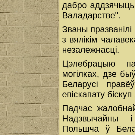
дабро аддзячыць
Валадарстве".
Званы празванілі
з вялікім чалавек
незалежнасці.
Цэлебрацыю па
могілках, дзе б
Беларусі правёў
епіскапату біскуп 
Падчас жалобнай
Надзвычайны і
Польшча ў Бела