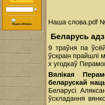
Наша слова.pdf № 
Беларусь адз
9 траўня па ўсё
ўскраін прайшлі 
х угодкаў Перамо
Вялікая Перам
беларускай нац
Беларусі Алякса
ўскладання вянк