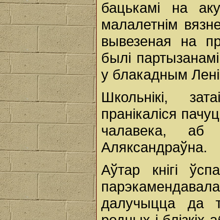
бацькамі на ак
малалетнім вязн
вывезеная на п
былі партызанамі
у блакадным Лені
Школьнікі, за
пранікаліся пачу
чалавека, аб 
Аляксандраўна.
Аўтар кнігі ўсп
парэкамендавала
далучыцца да т
родных і блізкіх 