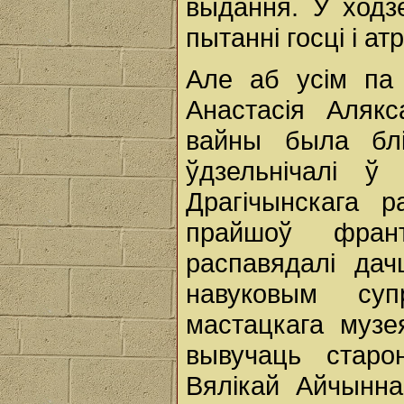
выдання. У ходз
пытанні госці і 
Але аб усім па 
Анастасія Аляк
вайны была блі
ўдзельнічалі ў
Драгічынскага р
прайшоў фран
распавядалі да
навуковым супр
мастацкага музе
вывучаць старо
Вялікай Айчынна