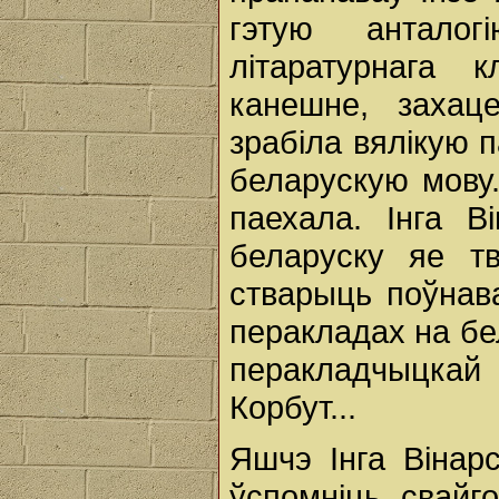
гэтую антало
літаратурнага 
канешне, захац
зрабіла вялікую 
беларускую мову.
паехала. Інга В
беларуску яе т
стварыць поўнав
перакладах на бе
перакладчыцка
Корбут...
Яшчэ Інга Вінар
ўспомніць свайг