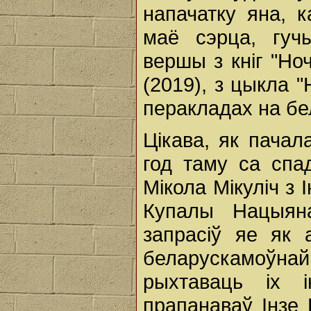
напачатку яна, к
маё сэрца, гучы
вершы з кніг "Но
(2019), з цыкла 
перакладах на бе
Цікава, як пачал
год таму са спа
Мікола Мікуліч з 
Купалы Нацыяна
запрасіў яе як 
беларускамоўн
рыхтаваць іх і
прапанаваў Інзе 