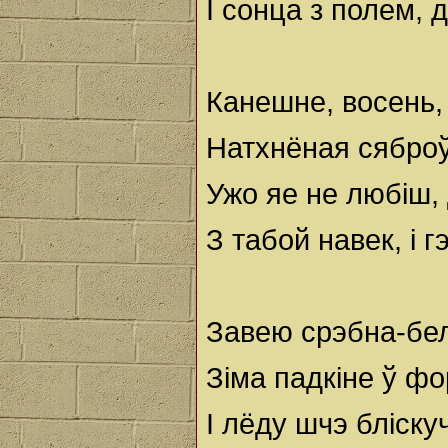
І сонца з полем, д
Канешне, восень, 
Натхнёная сяброў
Ужо яе не любіш,
З табой навек, і г
Завею срэбна-бе
Зіма падкіне ў фо
І лёду шчэ бліску