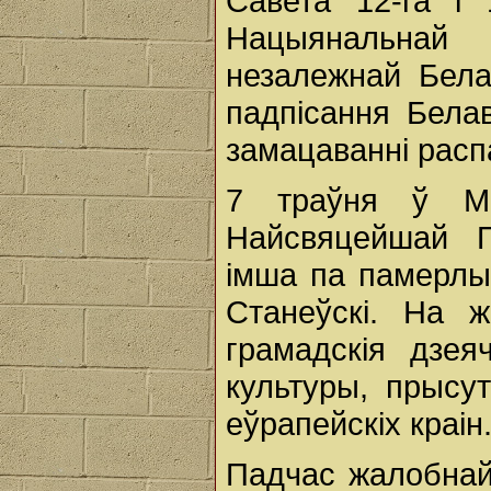
Савета 12-га і 
Нацыянальнай 
незалежнай Бела
падпісання Бела
замацаванні расп
7 траўня ў Ме
Найсвяцейшай 
імша па памерлы
Станеўскі. На 
грамадскія дзея
культуры, прысут
еўрапейскіх краін
Падчас жалобнай