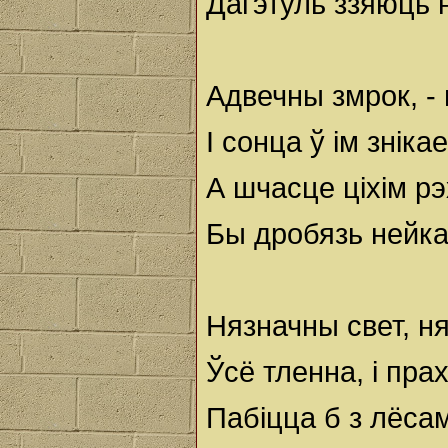
Дагэтуль ззяюць н
Адвечны змрок, - 
І сонца ў ім зніка
А шчасце ціхім р
Бы дробязь нейкая,
Нязначны свет, н
Ўсё тленна, і прах
Пабіцца б з лёсам