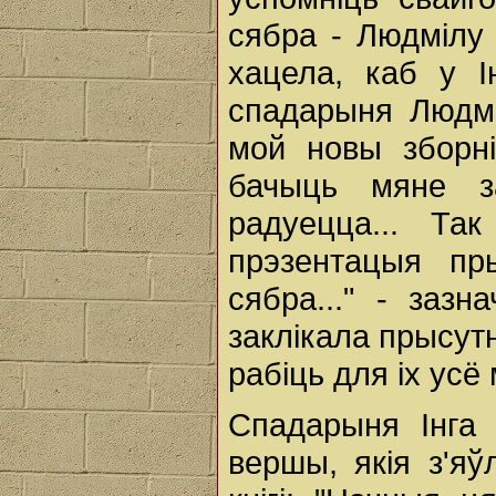
сябра - Людмілу 
хацела, каб у Ін
спадарыня Людмі
мой новы зборн
бачыць мяне з
радуецца... Та
прэзентацыя пр
сябра..." - заз
заклікала прысут
рабіць для іх усё
Спадарыня Інга
вершы, якія з'я