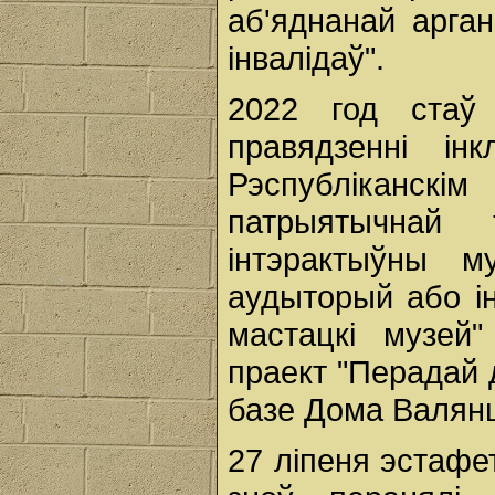
аб'яднанай арга
інвалідаў".
2022 год стаў
правядзенні ін
Рэспубліканскі
патрыятычнай
інтэрактыўны 
аудыторый або ін
мастацкі музей
праект "Перадай 
базе Дома Валянц
27 ліпеня эстафе