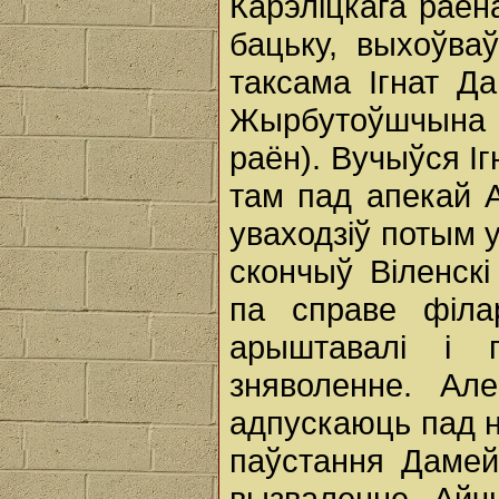
Карэліцкага раён
бацьку, выхоўваў
таксама Ігнат Д
Жырбутоўшчына ў
раён). Вучыўся І
там пад апекай 
уваходзіў потым 
скончыў Віленскі
па справе філар
арыштавалі і 
зняволенне. Ал
адпускаюць пад н
паўстання Дамей
вызваленне Айч