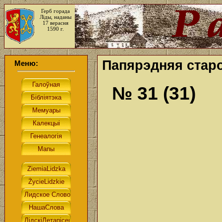
Герб горада
Ліды, наданы
17 верасня
1590 г.
Папярэдняя старо
Меню:
№ 31 (31)