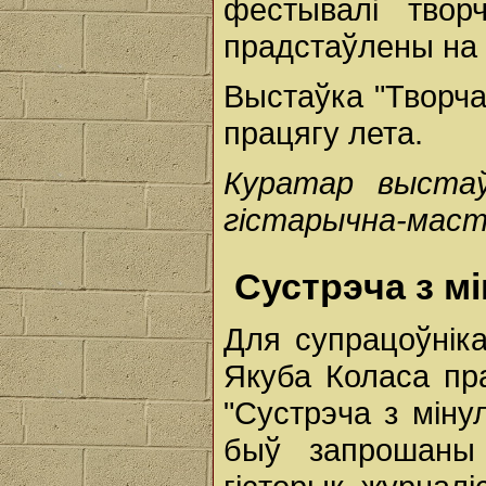
фестывалі творч
прадстаўлены на
Выстаўка "Творч
працягу лета.
Куратар выстаўк
гістарычна-маст
Сустрэча з м
Для супрацоўніка
Якуба Коласа пр
"Сустрэча з мін
быў запрошаны б