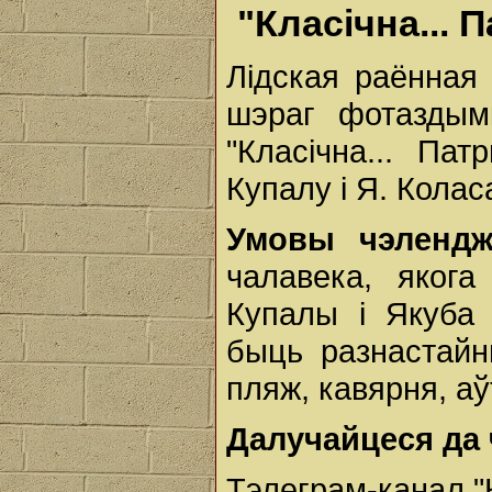
"Класічна...
Лідская раённая 
шэраг фотаздым
"Класічна... Па
Купалу і Я. Колас
Умовы чэлендж
чалавека, якога
Купалы і Якуба
быць разнастайны
пляж, кавярня, аў
Далучайцеся да 
Тэлеграм-канал "