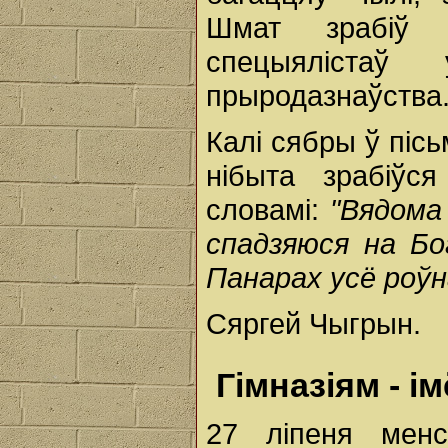
Шмат зрабіў 
спецыялістаў 
прыродазнаўства
Калі сябры ў пісь
нібыта зрабіўс
словамі:
"Вядома 
спадзяюся на Бо
Панарах усё роўн
Сяргей Чыгрын.
Гімназіям - і
27 ліпеня менс