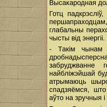
Высакародная до
Готц падкрэсліў
першапраходцам,
глабальны перахо
чысты від энергіі.
- Такім чынам
дробнадысперс
забруджванне 
найбліжэйшай бу
атрымаюць шыро
спадзяёмся, што
аўто на зручныя і