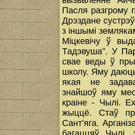
Пасля разгрому п
Дрэздане сустрэўс
з іншымі земляка
Міцкевічу ў выд
Тадэвуша". У Па
свае веды ў пры
школу. Яму даюць
якая не задав
знайшоў яму ме
краіне - Чылі. Е
жыццё. Стаў пр
Сант'яга. Арган
багаццяў Чылі, 