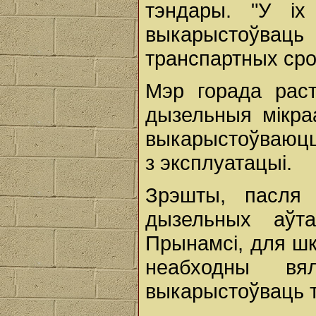
тэндары. "У і
выкарыстоўв
транспартных сро
Мэр горада рас
дызельныя мікра
выкарыстоўваюцц
з эксплуатацыі.
Зрэшты, пасля
дызельных аўт
Прынамсі, для шк
неабходны вял
выкарыстоўваць то