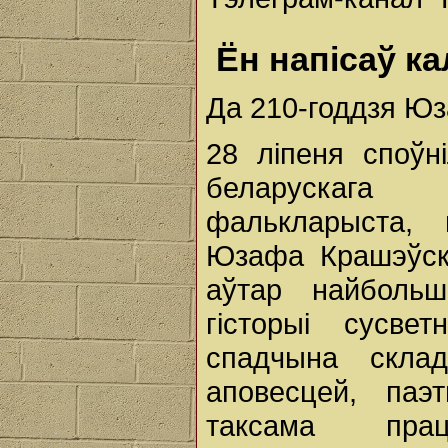
Ён напісаў ка
Да 210-годдзя Ю
28 ліпеня споўн
беларускага 
фалькларыста, 
Юзафа Крашэўска
аўтар найбольш
гісторыі сусвет
спадчына скла
аповесцей, паэ
таксама пра