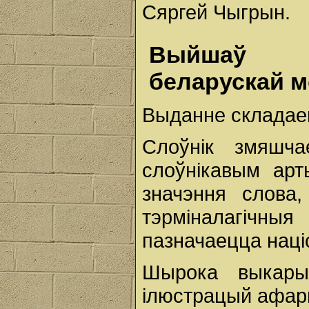
Сяргей Чыгрын.
Выйшаў "
беларускай м
Выданне складаец
Слоўнік змяшч
слоўнікавым арт
значэння слова
тэрміналагічны
пазначаецца наці
Шырока выкары
ілюстрацый афары