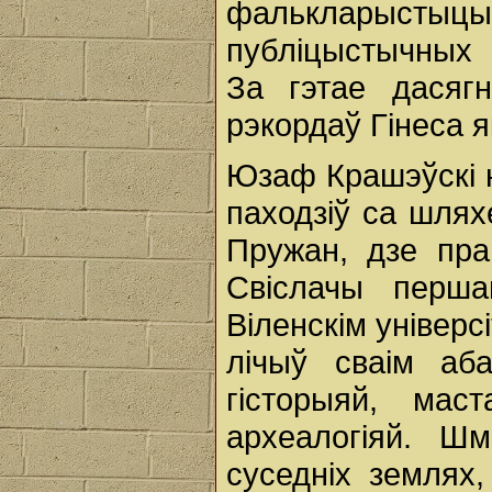
фалькларыст
публіцыстычных 
За гэтае дасягн
рэкордаў Гінеса як
Юзаф Крашэўскі н
паходзіў са шлях
Пружан, дзе пра
Свіслачы перша
Віленскім універс
лічыў сваім аба
гісторыяй, мас
археалогіяй. Ш
суседніх землях,