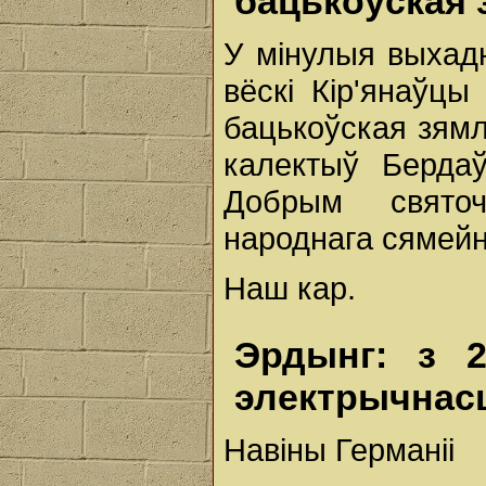
бацькоўская 
У мінулыя выхад
вёскі Кір'янаўцы
бацькоўская зямл
калектыў Бердаў
Добрым свято
народнага сямей
Наш кар.
Эрдынг: з 2
электрычнас
Навіны Германіі