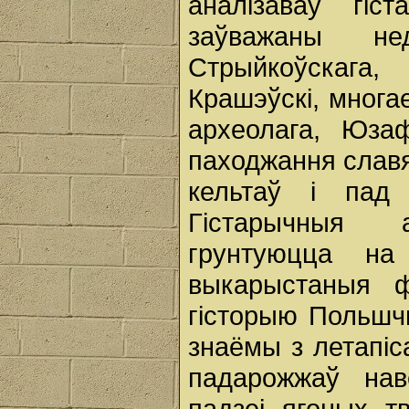
аналізаваў гіс
заўважаны не
Стрыйкоўскага
Крашэўскі, многае
археолага, Юза
паходжання славян
кельтаў і пад
Гістарычныя 
грунтуюцца на
выкарыстаныя 
гісторыю Польшчы
знаёмы з летапіса
падарожжаў нав
падзеі ягоных тв