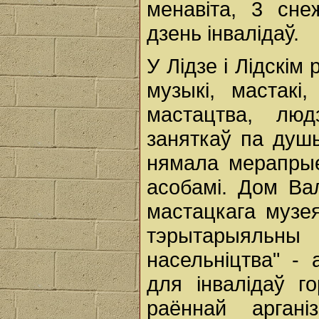
менавіта, 3 сне
дзень інвалідаў.
У Лідзе і Лідскім 
музыкі, мастакі
мастацтва, люд
заняткаў па душ
нямала мерапрыем
асобамі. Дом Вал
мастацкага музея
тэрытарыяльны 
насельніцтва" -
для інвалідаў г
раённай арган