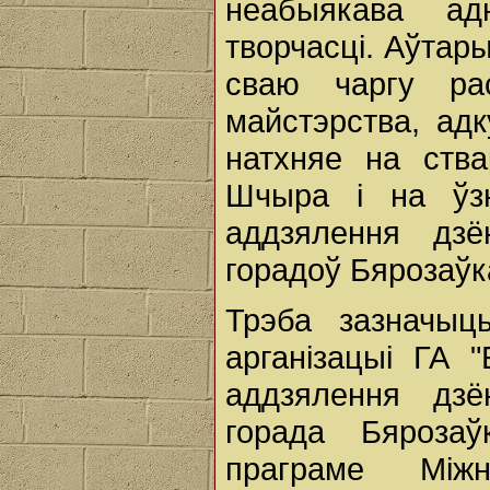
неабыякава ад
творчасці. Аўтары
сваю чаргу рас
майстэрства, адк
натхняе на ства
Шчыра і на ўзн
аддзялення дзё
горадоў Бярозаўк
Трэба зазначыц
арганізацыі ГА "
аддзялення дзё
горада Бяроза
праграме Міжн