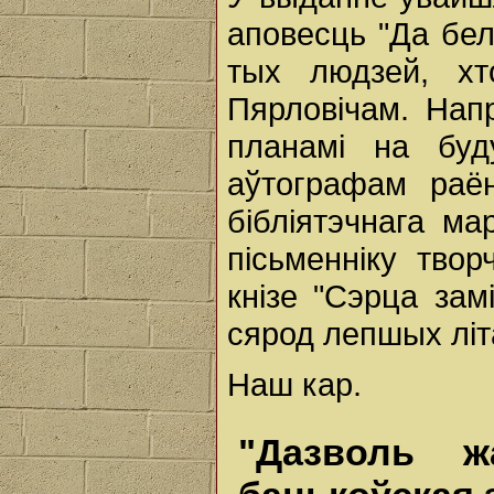
аповесць "Да бел
тых людзей, х
Пярловічам. Нап
планамі на буд
аўтографам раён
бібліятэчнага м
пісьменніку тво
кнізе "Сэрца зам
сярод лепшых літ
Наш кар.
"Дазволь ж