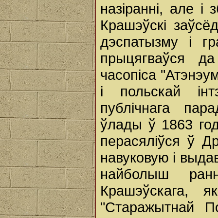
назіранні, але і
Крашэўскі заўсё
дэспатызму і г
прыцягваўся да
часопіса "Атэнэу
і польскай інт
публічнага пар
ўлады ў 1863 год
перасяліўся ў Др
навуковую і выдав
найболыш ранн
Крашэўскага, 
"Старажытнай П