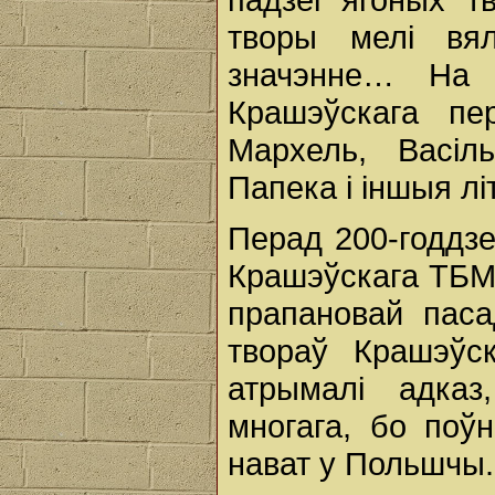
творы мелі вял
значэнне… На
Крашэўскага пе
Мархель, Васіл
Папека і іншыя лі
Перад 200-годдз
Крашэўскага ТБМ
прапановай паса
твораў Крашэўс
атрымалі адка
многага, бо поў
нават у Польшчы.