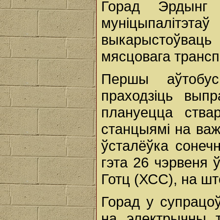
Горад Эрдынг
муніцыпалітэ
выкарыстоўваць
мясцовага трансп
Першы аўтобус
праходзіць выпр
плануецца ства
станцыямі на важ
ўсталёўка сонеч
гэта 26 чэрвеня 
Готц (ХСС), на ш
Горад у супрацоў
на электрычны т