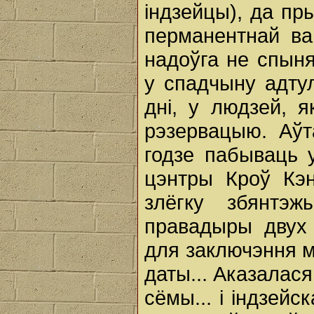
індзейцы), да пр
перманентнай вай
надоўга не спыня
у спадчыну адту
дні, у людзей, 
рэзервацыю. Аўт
годзе пабываць 
цэнтры Кроў Кэн
злёгку збянтэ
правадыры двух
для заключэння м
даты... Аказалася
сёмы... і індзей