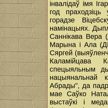
інвалідаў імя Іга
год праходзіць
горадзе Віцеб
намінацыях. Дып
Саннікава Вера 
Марына і Ала (Д
Сяргей (выяўленч
Каламійцава 
спецыяльным ды
нацыянальнай к
Абрады", да падр
мае Саўко Ната
выстаўкі і мед