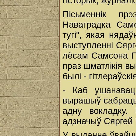
гісторык, журналі
Пісьменнік пр
Наваградка Сам
тугі", якая няда
выступленні Сярг
лёсам Самсона Пя
праз шматлікія вы
былі - гітлераўскі
- Каб ушанавац
вырашыў сабраць
адну вокладку.
адзначыў Сяргей
У выданне ўвайш