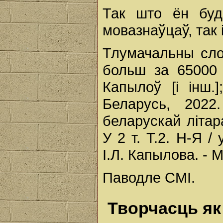
Так што ён буд
мовазнаўцаў, так 
Тлумачальны сло
больш за 65000 с
Капылоў [і інш.]
Беларусь, 2022
беларускай літар
У 2 т. Т.2. Н-Я / 
І.Л. Капылова. - М
Паводле СМІ.
Творчасць я