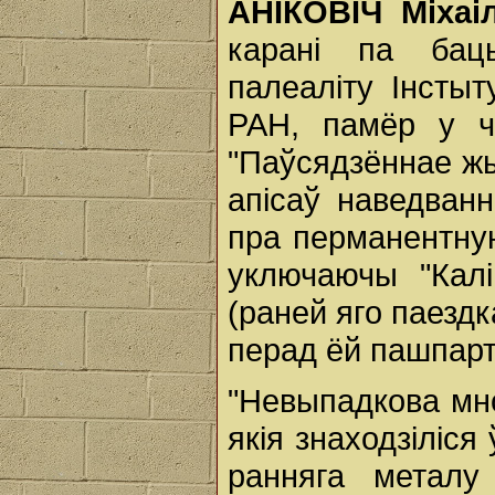
АНІКОВІЧ Міхаі
карані па бац
палеаліту Інстыт
РАН, памёр у ч
"Паўсядзённае жы
апісаў наведван
пра перманентную
уключаючы "Калі
(раней яго паезд
перад ёй пашпарт
"Невыпадкова мн
якія знаходзіліся
ранняга металу