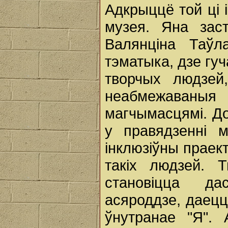
Адкрыццё той ці 
музея. Яна заст
Валянціна Таўл
тэматыка, дзе гуч
творчых людзей
неабмежаваныя
магчымасцямі. Д
у правядзенні 
інклюзіўны праект
такіх людзей. 
становіцца да
асяроддзе, даецц
ўнутранае "Я".