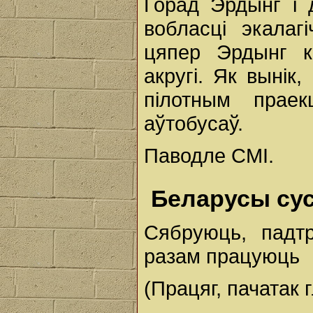
Горад Эрдынг і 
вобласці экалаг
цяпер Эрдынг к
акругі. Як вынік
пілотным прае
аўтобусаў.
Паводле СМІ.
Беларусы сус
Сябруюць, падтр
разам працуюць
(Працяг, пачатак г