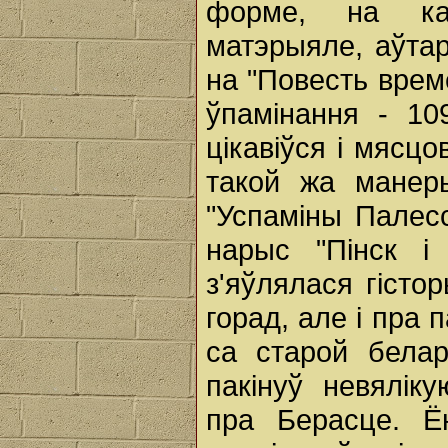
форме, на кан
матэрыяле, аўта
на "Повесть врем
ўпамінання - 10
цікавіўся і мясцо
такой жа манеры
"Успаміны Палесс
нарыс "Пінск і
з'яўлялася гістор
горад, але і пра п
са старой бела
пакінуў невяліку
пра Берасце. Ё