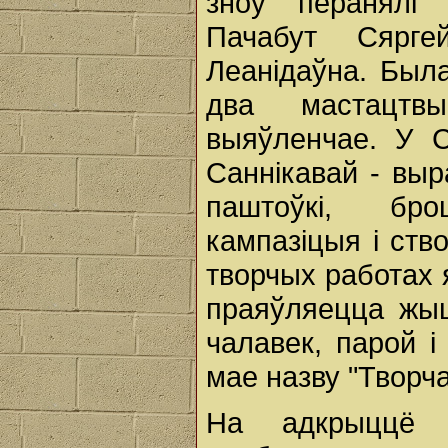
зноў перанялі 
Пачабут Сярге
Леанідаўна. Был
два мастацтв
выяўленчае. У С
Саннікавай - выр
паштоўкі, бро
кампазіцыя і ство
творчых работах я
праяўляецца жыц
чалавек, парой і
мае назву "Творч
На адкрыццё в