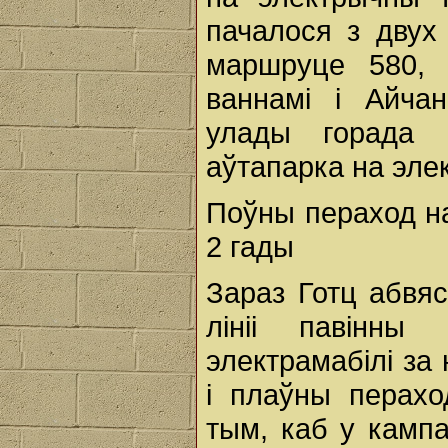
пачалося з двух
маршруце 580, 
ваннамі і Айча
улады горада 
аўтапарка на эле
Поўны пераход на
2 гады
Зараз Готц абвяс
лініі павінн
электрамабілі за
і плаўны перахо
тым, каб у камп