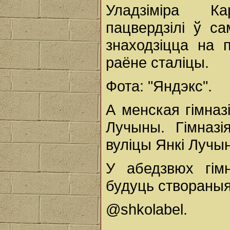
Уладзіміра К
пацвердзілі ў са
знаходзіцца на 
раёне сталіцы.
Фота: "Яндэкс".
А менская гімназ
Лучыны. Гімназ
вуліцы Янкі Лучын
У абедзвюх гімн
будуць створаныя
@shkolabel.