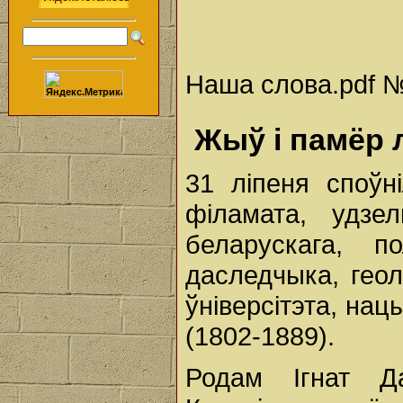
Наша слова.pdf № 
Жыў і памёр 
31 ліпеня споўн
філамата, удзел
беларускага, п
даследчыка, геол
ўніверсітэта, нац
(1802-1889).
Родам Ігнат Д