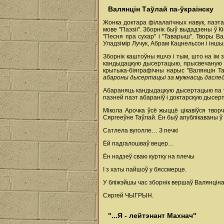
Валянцін Таўлай па-ўкраінску
Жонка доктара філалагічных навук, паэта
мове "Паэзіі". Зборнік быў выдадзены ў 
"Песня пра сухар" і "Таварыш". Творы В
Уладзімір Лучук, Абрам Кацнельсон і іншы
Зборнік каштоўны яшчэ і тым, што на ім 
кандыдацкую дысертацыю, прысвечаную Ва
крытыка-біяграфічны нарыс "Валянцін Таў
абароны дысертацыі за мужнасць даследчык
Абараняць кандыдацкую дысертацыю па тв
пазней паэт абараніў і доктарскую дысе
Мікола Арочка ўсё жыццё цікавіўся твор
Сяргееўне Таўлай. Ён быў апублікаваны ў 
Сатлела вуголле… З печкі
Ёй падгалошваў вецер…
Ён надзеў сваю куртку на плечы
І з хаты пайшоў у бяссмерце.
У бліжэйшы час зборнік вершаў Валянціна 
Сяргей ЧЫГРЫН.
"...Я - лейтэнант Махнач"