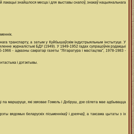
й лакацыі знайшлося месца і для выставы снапоў, знакаў нацыянальнага
ьменнік.
чнага транспарту, а затым у Куйбышаўскім індустрыяльным інстытуце. У
ленне журналістыкі БДУ (1949). У 1949-1952 гадах супрацоўнік рэдакцыі
5-1966 - адказны сакратар газеты "Літаратура і мастацтва", 1978-1983 -
нтастыка і дэтэктывы.
ці па маршруце, які звязвае Гомель і Добруш, дзе сёлета мае адбывацца
рэты вядомых беларускіх пісьменнікаў і дзеячаў, а таксама цытаты з іх