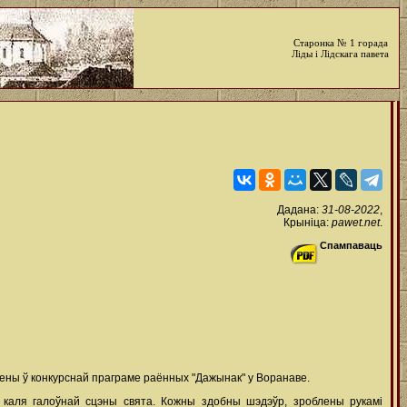
Старонка № 1 горада
Ліды і Лідскага павета
Дадана:
31-08-2022
,
Крыніца:
pawet.net
.
Спампаваць
лены ў конкурснай праграме раённых "Дажынак" у Воранаве.
ы каля галоўнай сцэны свята. Кожны здобны шэдэўр, зроблены рукамі