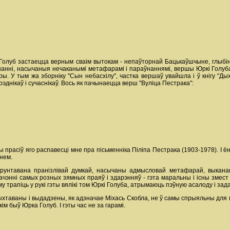
а Голуб застаецца верным сваім вытокам - непаўторнай Бацькаўшчыне, глыб
ананні, насычаныя нечаканымі метафарамі і параўнаннямі, вершы Юркі Голуб
ы. У тым жа зборніку "Сын небасхілу", частка вершаў увайшла і ў кнігу "
рэднікаў і сучаснікаў. Вось як пачынаецца верш "Вуліца Пестрака":
прасіў яго распавесці мне пра пісьменніка Піліпа Пестрака (1903-1978). І ён 
ннем.
грунтавана пранізлівай думкай, насычаны адмысловай метафарай, выкан
чэнні самых розных зямных праяў і здарэнняў - гэта маральны і існы змест у
у трапіць у рукі гэты вялікі том Юркі Голуба, атрымаюць пэўную асалоду і зада
рыхтаваны і выдадзены, як адзначае Міхась Скобла, не ў самы спрыяльны для па
ім быў Юрка Голуб. І гэты час не за гарамі.