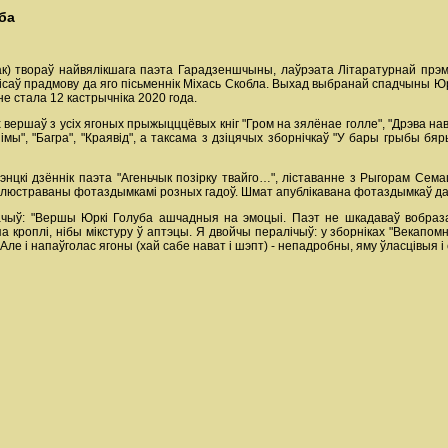
ба
к) твораў найвялікшага паэта Гарадзеншчыны, лаўрэата Літаратурнай прэм
пісаў прадмову да яго пісьменнік Міхась Скобла. Выхад выбранай спадчыны Ю
 не стала 12 кастрычніка 2020 года.
вершаў з усіх ягоных прыжыцццёвых кніг "Гром на зялёнае голле", "Дрэва нав
імы", "Багра", "Краявід", а таксама з дзіцячых зборнічкаў "У бары грыбы бя
дэнцкі дзённік паэта "Агеньчык позірку твайго…", ліставанне з Рыгорам Се
 ілюстраваны фотаздымкамі розных гадоў. Шмат апублікавана фотаздымкаў дав
начыў: "Вершы Юркі Голуба ашчадныя на эмоцыі. Паэт не шкадаваў вобразаў
 кроплі, нібы мікстуру ў аптэцы. Я двойчы пералічыў: у зборніках "Векапомна
 Але і напаўголас ягоны (хай сабе нават і шэпт) - непадробны, яму ўласцівыя і