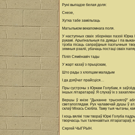
Руні выпадзе белая доля:
Снезе,
Хутка табе замільгаць
Матыльком векапомнага поля.
У наступных сваіх зборніках паэзіі Юрк
рукамі. Арыгінальныя па думцы і па вык
трэба пісаць сапраўдныя паэтычныя твор
зямныя рэаліі, убачаць постаці сваіх папя
Піліп Сямёнавіч тады
У жарт казаў з прыціскам,
Што рады з хлопцам маладым
І да дзяўчат прайсціся…
Пры сустрэчы з Юркам Голубам, я заўсёды 
іншых літаратараў. Я слухаў іх з захапле
Вершы ў кнізе "Дыханне трыснягоў" аб
светапоглядам. Рух чалавечай душы ў ата
склаў Міхась Скобла. Таму тыя чытачы, кам
І хоць вялікі том твораў Юркі Голуба пад
творчасць тых таленавітых літаратараў, як
Сяргей ЧЫГРЫН.