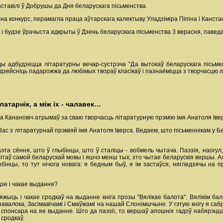
ставілі ў Добрушы да Дня беларускага пісьменства.
на конкурс, перамагла праца аўтарскага калектыву Уладзіміра Піпіна і Канста
і будзе ўрачыста адкрыты ў Дзень беларускага пісьменства 3 верасня, павед
ды адбудзецца літаратурны вечар-сустрэча "Да вытокаў беларускага пісьм
дзейсніць падарожжа да любімых твораў класікаў і пазнаёміцца з творчасцю л
атарнік, а між іх - чалавек…
ола Канановіч атрымаў за сваю творчасць літаратурную прэмію імя Анатоля Іве
Вас з літаратурнай прэміяй імя Анатоля Іверса. Ведаем, што пісьменнікам у 
эта сёння, што ў глыбінцы, што ў сталіцы - вобмель чытача. Паэзія, наогул,
ітаў самой беларускай мовы і яшчэ менш тых, хто чытае беларускія вершы. Але,
інцы, то тут нічога новага: я бедным быў, я ім застаўся, нягледзячы на 
дзе і чакае выдання?
жыць і чакае сродкаў на выданне кніга прозы "Вялікае балота". Вялікім бал
авалока, Засімавічамі і Смаўжамі на нашай Слонімшчыне. У гэтую кнігу я саб
 спонсара на яе выданне. Што да паэзіі, то вершаў апошніх гадоў набярэцца
 сродкаў.