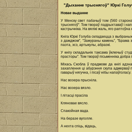
"Дыханне трыснягоў" Юркі Голу
Новае выданне
У Менску свет пабачыў том (560 старона
трыснягоў". Том твораў падрыхтаваў і на
кастрычніка. На вялікі жаль, яго раптоўна
Кніга Юркі Голуба складаецца з выбраных 
з дажджом", "Зажураны камень", "Брама з
паэта, эсэ, артыкулы, абразкі.
У кнігу складальнік таксама ўключыў сту
прасторы". Том твораў пісьменніка добра
Міхась Скобла ў прадмове да кнігі адз
захаплення ці абурэння скупа адмерваў па
гаварыў нягучна, і пісаў нібы напаўголасу.
Нас возера прысніла.
Нас возера вязло.
I літасці прасіла
Кляновае вясло.
Спакойная вада.
На беразе вуголле.
А нехта спіць, відаць,