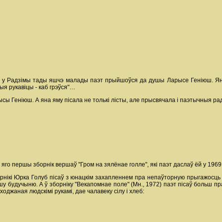
м у Радзімы тады яшчэ малады паэт прыйшоўся да душы Ларысе Геніюш. Яна
я рукавіцы - каб грэўся"…
ысы Геніюш. А яна яму пісала не толькі лісты, але прысвячала і паэтычныя рад
го першы зборнік вершаў "Гром на зялёнае голле", які паэт даслаў ёй у 1969 
ікі Юрка Голуб пісаў з юнацкім захапленнем пра непаўторную прыгажосць ро
у будучыню. А ў зборніку "Векапомнае поле" (Мн., 1972) паэт пісаў больш 
ходжаная людскімі рукамі, дае чалавеку сілу і хлеб: