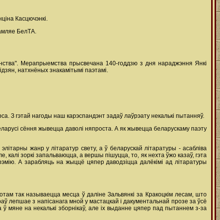
нціна Касцючэнкі.
амляе БелТА.
енства". Мерапрыемства прысвечана 140-годдзю з дня нараджэння Янкі
ідзян, натхнёных знакамітымі паэтамі.
рса. З гэтай нагоды наш карэспандэнт задаў лаўрэату некалькі пытанняў.
Беларусі сёння жывецца даволі няпроста. А як жывецца беларускаму паэту
 элітарны жанр у літаратур свету, а ў беларускай літаратуры - асабліва
 калі зоркі запальваюцца, а вершы пішуцца, то, як нехта ўжо казаў, гэта
прэмію. А зарабляць на жыццё цяпер даводзіцца далёкімі ад літаратуры
отам так называецца месца ў даліне Зальвянкі за Кракоцкім лесам, што
раў лепшае з напісанага мной у мастацкай і дакументальнай прозе за ўсё
 ў мяне на некалькі зборнікаў, але іх выданне цяпер пад пытаннем з-за