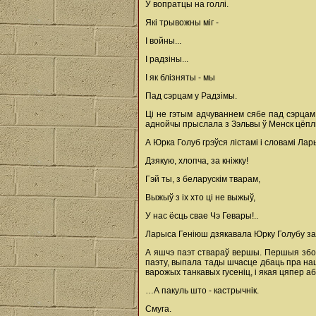
У вопратцы на голлі.
Які трывожны міг -
I войны...
І радзіны...
І як блізняты - мы
Пад сэрцам у Радзімы.
Ці не гэтым адчуваннем сябе пад сэрца
аднойчы прыслала з Зэльвы ў Менск цёплы
А Юрка Голуб грэўся лістамі і словамі Лар
Дзякую, хлопча, за кніжку!
Гэй ты, з беларускім тварам,
Выжыў з іх хто ці не выжыў,
У нас ёсць свае Чэ Гевары!..
Ларыса Геніюш дзякавала Юрку Голубу за я
А яшчэ паэт ствараў вершы. Першыя зборн
паэту, выпала тады шчасце дбаць пра наш
варожых танкавых гусеніц, і якая цяпер аб
…А пакуль што - кастрычнік.
Смуга.