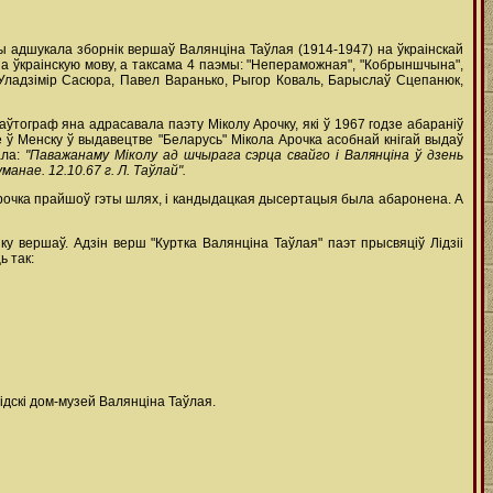
цы адшукала зборнік вершаў Валянціна Таўлая (1914-1947) на ўкраінскай
на ўкраінскую мову, а таксама 4 паэмы: "Непераможная", "Кобрыншчына",
і Уладзімір Сасюра, Павел Варанько, Рыгор Коваль, Барыслаў Сцепанюк,
аўтограф яна адрасавала паэту Міколу Арочку, які ў 1967 годзе абараніў
 ў Менску ў выдавецтве "Беларусь" Мікола Арочка асобнай кнігай выдаў
ала:
"Паважанаму Міколу ад шчырага сэрца свайго і Валянціна ў дзень
анае. 12.10.67 г. Л. Таўлай".
рочка прайшоў гэты шлях, і кандыдацкая дысертацыя была абаронена. А
у вершаў. Адзін верш "Куртка Валянціна Таўлая" паэт прысвяціў Лідзіі
ь так:
ідскі дом-музей Валянціна Таўлая.