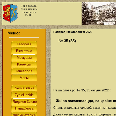
Герб горада
Ліды, наданы
17 верасня
1590 г.
Папярэдняя старонка: 2022
Меню:
№ 35 (35)
Наша слова.pdf № 35, 31 жніўня 2022 г.
Жніво заканчваецца, па краіне 
Снапы з залатых каласоў, духмяныя карав
Дажыначныя караваі ўразілі формамі, м