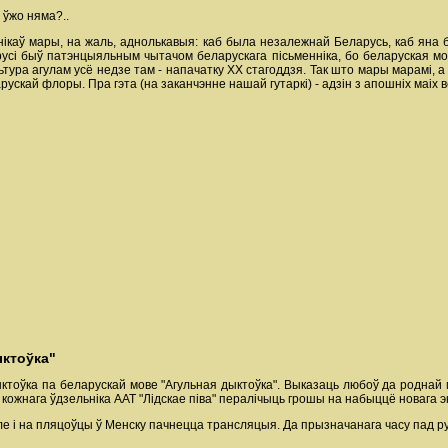
 ўжо няма?..
нікаў мары, на жаль, аднолькавыя: каб была незалежнай Беларусь, каб яна 
сі быў патэнцыяльным чытачом беларускага пісьменніка, бо беларуская мо
льтура агулам усё недзе там - напачатку ХХ стагоддзя. Так што мары марамі,
еларускай флоры. Пра гэта (на заканчэнне нашай гутаркі) - адзін з апошніх маіх 
ыктоўка"
ыктоўка па беларускай мове "Агульная дыктоўка". Выказаць любоў да роднай
а кожнага ўдзельніка ААТ "Лідскае піва" пералічыць грошы на набыццё новага э
ле і на пляцоўцы ў Менску пачнецца трансляцыя. Да прызначанага часу пад ру