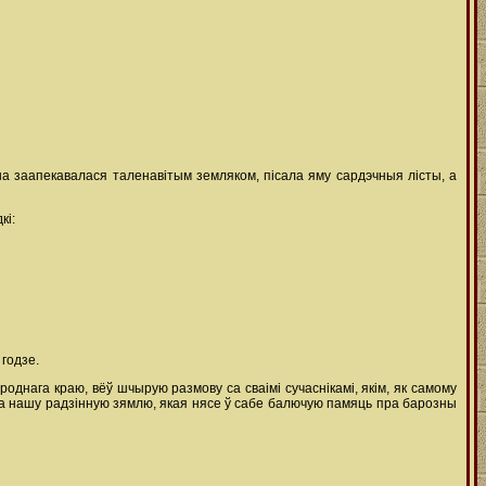
 заапекавалася таленавітым земляком, пісала яму сардэчныя лісты, а
кі:
годзе.
днага краю, вёў шчырую размову са сваімі сучаснікамі, якім, як самому
пра нашу радзінную зямлю, якая нясе ў сабе балючую памяць пра барозны