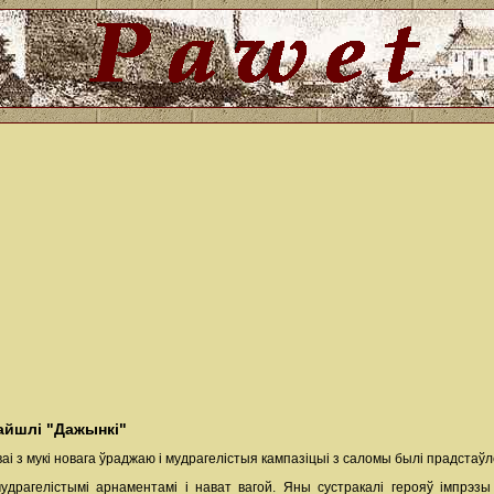
пайшлі "Дажынкі"
аі з мукі новага ўраджаю і мудрагелістыя кампазіцыі з саломы былі прадстаў
удрагелістымі арнаментамі і нават вагой. Яны сустракалі герояў імпрэз