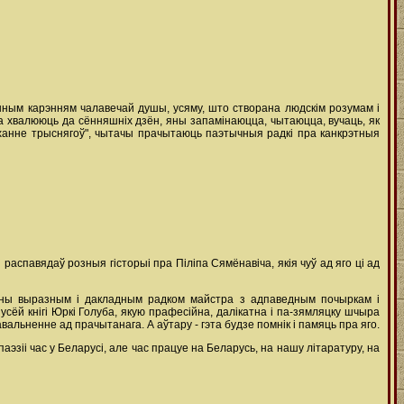
інным карэнням чалавечай душы, усяму, што створана людскім розумам і
а хвалююць да сённяшніх дзён, яны запамінаюцца, чытаюцца, вучаць, як
Дыханне трыснягоў", чытачы прачытаюць паэтычныя радкі пра канкрэтныя
распавядаў розныя гісторыі пра Піліпа Сямёнавіча, якія чуў ад яго ці ад
аны выразным і дакладным радком майстра з адпаведным почыркам і
сёй кнігі Юркі Голуба, якую прафесійна, далікатна і па-зямляцку шчыра
вальненне ад прачытанага. А аўтару - гэта будзе помнік і памяць пра яго.
эзіі час у Беларусі, але час працуе на Беларусь, на нашу літаратуру, на