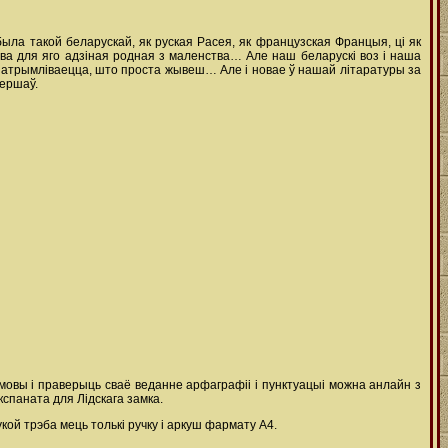
была такой беларускай, як руская Расея, як французская Францыя, ці як
ва для яго адзіная родная з маленства… Але наш беларускі воз і наша
 а атрымліваецца, што проста жывеш… Але і новае ў нашай літаратуры за
вершаў.
 мовы і праверыць сваё веданне арфаграфіі і пунктуацыі можна анлайн з
кспаната для Лідскага замка.
кой трэба мець толькі ручку і аркуш фармату А4.