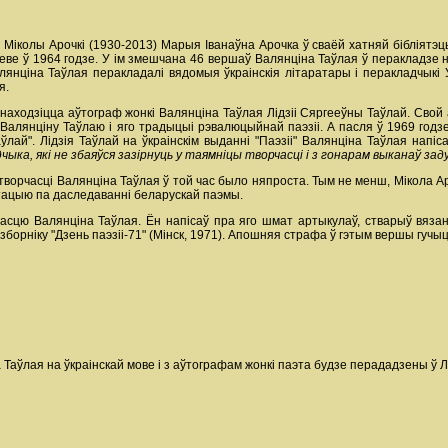
 Міколы Арочкі (1930-2013) Марыя Іванаўна Арочка ў сваёй хатняй бібліятэ
Кіеве ў 1964 годзе. У ім змешчана 46 вершаў Валянціна Таўлая ў перакладзе 
алянціна Таўлая перакладалі вядомыя ўкраінскія літаратары і перакладчык
я.
знаходзіцца аўтограф жонкі Валянціна Таўлая Лідзіі Сяргееўны Таўлай. Свой 
лянціну Таўлаю і яго традыцыі рэвалюцыйнай паэзіі. А пасля ў 1969 годзе
лай". Лідзія Таўлай на ўкраінскім выданні "Паэзіі" Валянціна Таўлая напіс
а, які не збаяўся зазірнуць у таямніцы творчасці і з гонарам выканаў задум
орчасці Валянціна Таўлая ў той час было няпроста. Тым не менш, Мікола А
ртацыю па даследаванні беларускай паэмы.
часцю Валянціна Таўлая. Ён напісаў пра яго шмат артыкулаў, стварыў вязанк
зборніку "Дзень паэзіі-71" (Мінск, 1971). Апошняя страфа ў гэтым вершы гучыц
Таўлая на ўкраінскай мове і з аўтографам жонкі паэта будзе перададзены ў Л