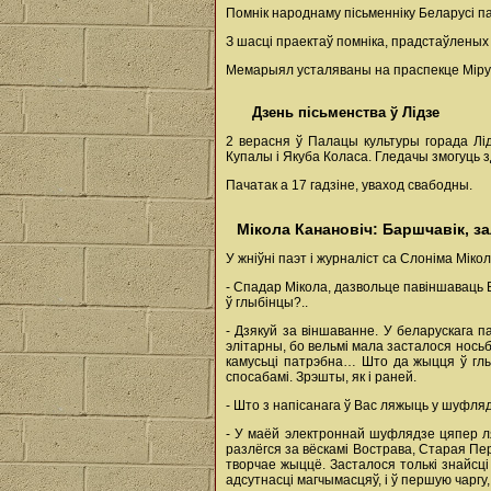
Помнік народнаму пісьменніку Беларусі па
З шасці праектаў помніка, прадстаўленых 
Мемарыял усталяваны на праспекце Міру 
Дзень пісьменства ў Лідзе
2 верасня ў Палацы культуры горада Лі
Купалы і Якуба Коласа. Гледачы змогуць з
Пачатак а 17 гадзіне, уваход свабодны.
Мікола Канановіч: Баршчавік, зал
У жніўні паэт і журналіст са Слоніма Мік
- Спадар Мікола, дазвольце павіншаваць 
ў глыбінцы?..
- Дзякуй за віншаванне. У беларускага па
элітарны, бо вельмі мала засталося носьб
камусьці патрэбна… Што да жыцця ў глыб
спосабамі. Зрэшты, як і раней.
- Што з напісанага ў Вас ляжыць у шуфля
- У маёй электроннай шуфлядзе цяпер ля
разлёгся за вёскамі Вострава, Старая Пер
творчае жыццё. Засталося толькі знайсці
адсутнасці магчымасцяў, і ў першую чаргу,