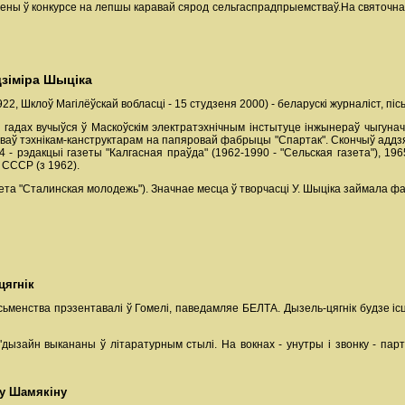
лены ў конкурсе на лепшы каравай сярод сельгаспрадпрыемстваў.На святочна
дзіміра Шыціка
22, Шклоў Магілёўскай вобласці - 15 студзеня 2000) - беларускі журналіст, піс
43 гадах вучыўся ў Маскоўскім электратэхнічным інстытуце інжынераў чыгуна
аваў тэхнікам-канструктарам на папяровай фабрыцы "Спартак". Скончыў аддзя
 - рэдакцыі газеты "Калгасная праўда" (1962-1990 - "Сельская газета"), 196
 СССР (з 1962).
ета "Сталинская молодежь"). Значнае месца ў творчасці У. Шыціка займала фа
цягнік
сьменства прэзентавалі ў Гомелі, паведамляе БЕЛТА. Дызель-цягнік будзе іс
дызайн выкананы ў літаратурным стылі. На вокнах - унутры і звонку - парт
ну Шамякіну