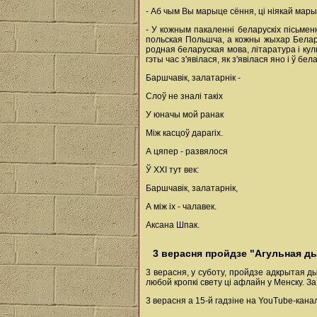
- Аб чым Вы марыце сёння, ці ніякай мары
- У кожным пакаленні беларускіх пісьмен
польская Польшча, а кожны жыхар Белару
родная беларуская мова, літаратура і ку
гэты час з'явілася, як з'явілася яно і ў б
Баршчавік, залатарнік -
Слоў не зналі такіх
У юначы мой ранак
Між касцоў дарагіх.
А цяпер - развялося
Ў ХХІ тут век:
Баршчавік, залатарнік,
А між іх - чалавек.
Аксана Шпак.
3 верасня пройдзе "Агульная д
3 верасня, у суботу, пройдзе адкрытая д
любой кропкі свету ці афлайн у Менску. З
3 верасня а 15-й гадзіне на YouTube-кана