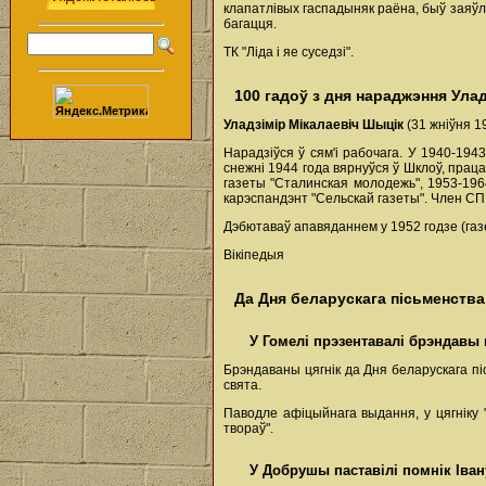
клапатлівых гаспадыняк раёна, быў заяў
багацця.
ТК "Ліда і яе суседзі".
100 гадоў з дня нараджэння Ула
Уладзімір Мікалаевіч Шыцік
(31 жніўня 19
Нарадзіўся ў сям'і рабочага. У 1940-19
снежні 1944 года вярнуўся ў Шклоў, прац
газеты "Сталинская молодежь", 1953-1964
карэспандэнт "Сельскай газеты". Член СП
Дэбютаваў апавяданнем у 1952 годзе (газ
Вікіпедыя
Да Дня беларускага пісьменства
У Гомелі прэзентавалі брэндавы 
Брэндаваны цягнік да Дня беларускага пі
свята.
Паводле афіцыйнага выдання, у цягніку "
твораў".
У Добрушы паставілі помнік Іва