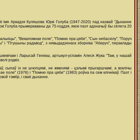
іі імя Аркадзя Куляшова Юркі Голуба (1947-2020) пад назвай "Дыханне
ркі Голуба прымеркаваны да 75-годдзя, якое паэт адзначыў бы сёлета 20
альніцы", "Векапомнае поле", "Помню пра цябе", "Сын небасхілу", "Поруч
ры" і "Птушыны радавод", з нявыдадзенага зборніка "Аберуч", пераклады
машкевічам і Ларысай Геніюш, артыкул-успамін Алеся Жука "Там, у нашай
олі рэдкіх.
, сыпаў іх не шчопцямі, не жменямі - цэлымі прыгаршчамі, а воклічы
е поле" (1976) і "Помню пра цябе" (1983) роўна па сем клічнікаў. Паэт і
 свой тэмбр, і сваё дыханне.