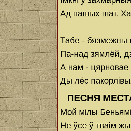
Ад нашых шат. Ха
Табе - бязмежны 
Па-над зямлёй, дз
А нам - цярновае
Ды лёс пакорлiвы
ПЕСНЯ МЕСТ
Мой мiлы Беньямi
Не ўсе ў тваiм жы