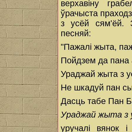
верхавіну грабе
ўрачыста праходзі
з усёй сям'ёй.
песняй:
"Пажалі жыта, паж
Пойдзем да пана 
Ураджай жыта з ус
Не шкадуй пан сы
Дасць табе Пан Б
Ураджай жыта з у
уручалі вянок і