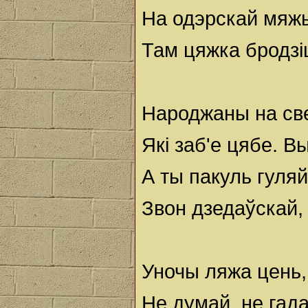
На одэрскай мяжы
Там цяжка бродзi
Народжаны на све
Якi заб'е цябе. В
А ты пакуль гуля
Звон дзедаўскай, 
Уночы ляжа цень,
Не думай, не гад