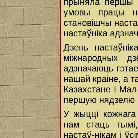
прыняла першы м
умовы працы на
становішчы наста
настаўніка адзнач
Дзень настаўнік
міжнародных д
адзначаюць гэтае
нашай краіне, а т
Казахстане і Мал
першую нядзелю 
У жыцці кожнага 
нам стаць тымі
настаў-нікам і ўс