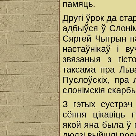
памяць.
Другі ўрок да ста
адбыўся ў Слонім
Сяргей Чыгрын п
настаўнікаў і в
звязаныя з гіст
таксама пра Льва
Пуслоўскіх, пра 
слонімскія скарбы
З гэтых сустрэч
сёння цікавіць 
якой яна была ў 
людзі выйшлі род