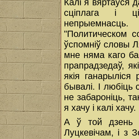
Калі я вяртаўся д
сціплага і ц
непрыемнасць
"Политическом с
ўспомніў словы Ля
мне няма каго ба
прапрадзедаў, які
якія ганарыліся
бывалі. І любіць 
не забароніць, та
я хачу і калі хачу.
А ў той дзень 
Луцкевічам, і з 