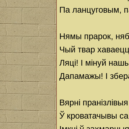
Па ланцуговым, п
Нямы прарок, няб
Чый твар хаваецц
Ляцi! I мiнуй нашы
Дапамажы! I збер
Вярнi пранiзлiвы
Ў кроватачывы са
Iмкнi ў захмарны