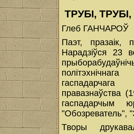
ТРУБІ, ТРУБІ
Глеб ГАНЧАРОЎ
Паэт, празаiк, 
Нарадзiўся 23 в
прыборабудаў
полiтэхнiчнаг
гаспадарчага
правазнаўства (
гаспадарчым ю
"Обозреватель", "
Творы друкава