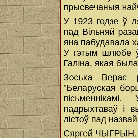
прысвечаныя най
У 1923 годзе ў л
пад Вільняй раз
яна пабудавала ха
У гэтым шлюбе ў
Галіна, якая был
Зоська Верас р
"Беларуская борц
пісьменнікамі
падрыхтаваў і в
лістоў пад назвай
Сяргей ЧЫГРЫН.