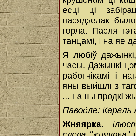
есці ці забір
пасядзелак было
горла. Пасля гэ
танцамі, і на яе д
Я любіў дажынкі
часы. Дажынкі цэм
работнікамі і на
яны выйшлі з таг
... нашы продкі жы
Паводле: Караль Л
Жняярка.
Ілюс
слова "жняярка" 