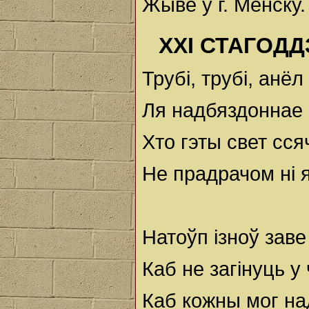
Жыве ў г. Менску.
ХХI СТАГОД
Трубi, трубi, анёл
Ля надбяздоннае 
Хто гэты свет сся
Не прадрачом нi я,
Натоўп iзноў заве
Каб не загiнуць у
Каб кожны мог н