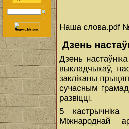
Наша слова.pdf № 
Дзень настаў
Дзень настаўніка
выкладчыкаў, нас
закліканы прыцяг
сучасным грамадс
развіцці.
5 кастрычніка
Міжнароднай а