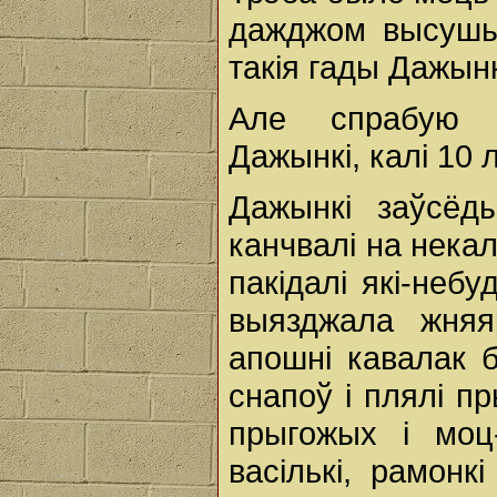
дажджом высушыц
такія гады Дажынк
Але спрабую а
Дажынкі, калі 10 
Дажынкі заўсёд
канчвалі на некал
пакідалі які-небу
выязджала жняя
апошні кавалак б
снапоў і плялі 
прыгожых і моц
васількі, рамонк