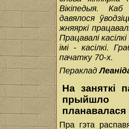
Вікіпедыя. Ка
давялося ўводзі
жняяркі працавал
Працавалі касілкі
імі - касілкі. Г
пачатку 70-х.
Пераклад
Леанід
На заняткі 
прыйшло 
планавалася
Пра гэта распав