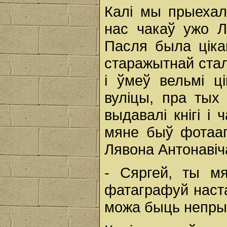
Калі мы прыехал
нас чакаў ужо Л
Пасля была ціка
старажытнай стал
і ўмеў вельмі ц
вуліцы, пра тых 
выдавалі кнігі і 
мяне быў фотаап
Лявона Антонавіча
- Сяргей, ты м
фатаграфуй наста
можа быць непры