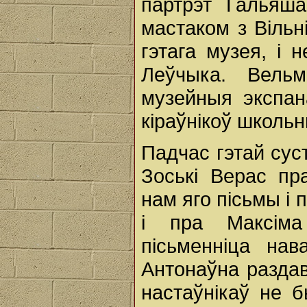
партрэт Гальяш
мастаком з Віль
гэтага музея, і 
Леўчыка. Вель
музейныя экспан
кіраўнікоў школьн
Падчас гэтай сус
Зоські Верас пр
нам яго пісьмы і 
і пра Максіма
пісьменніца нав
Антонаўна раздав
настаўнікаў не 