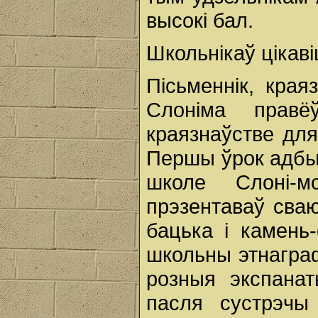
высокі бал.
Школьнікаў цікав
Пісьменнік, края
Слоніма правё
краязнаўстве для
Першы ўрок адбы
школе Слоні-м
прэзентаваў сваю
бацька і камень
школьны этнаграф
розныя экспана
пасля сустрэчы