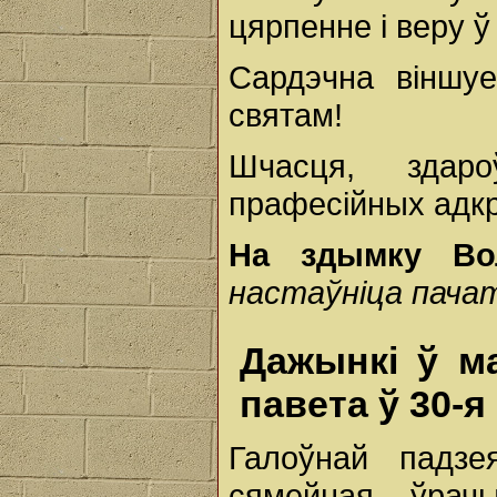
цярпенне і веру ў
Сардэчна віншуе
святам!
Шчасця, здар
прафесійных адк
На здымку Во
настаўніца пачат
Дажынкі ў м
павета ў 30-я
Галоўнай падзе
сямейная ўрач