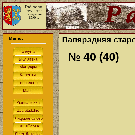
Герб горада
Ліды, наданы
17 верасня
1590 г.
Папярэдняя старо
Меню:
№ 40 (40)