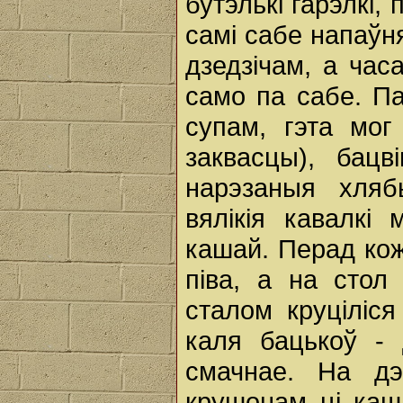
бутэлькі гарэлкі, 
самі сабе напаўня
дзедзічам, а час
само па сабе. П
супам, гэта мо
заквасцы), бацв
нарэзаныя хляб
вялікія кавалкі
кашай. Перад кож
піва, а на стол
сталом круціліся 
каля бацькоў - 
смачнае. На дэ
крушонам ці каш