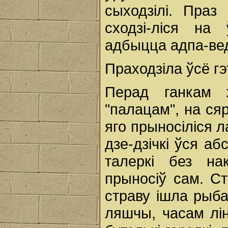
сыходзілі. Праз 
сходзі-ліся на
адбыцца адпа-вед
Праходзіла ўсё гэ
Перад ганкам 
"палацам", на сяр
яго прыносіліся л
дзе-дзічкі ўся аб
талеркі без на
прыносіў сам. Ст
страву ішла рыба
ляшчы, часам лін