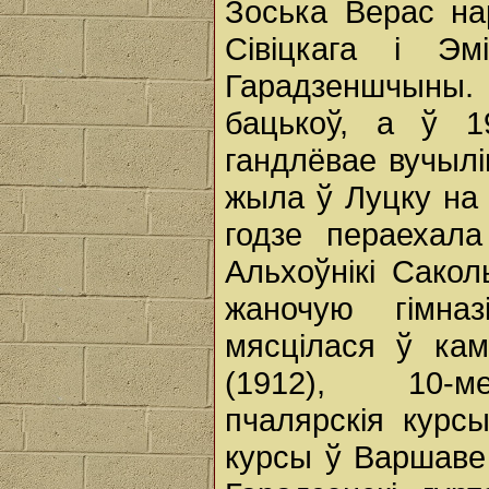
Зоська Верас на
Сівіцкага і Эм
Гарадзеншчыны.
бацькоў, а ў 1
гандлёвае вучылі
жыла ў Луцку на 
годзе пераехал
Альхоўнікі Сако
жаночую гімна
мясцілася ў ка
(1912), 10-ме
пчалярскія курс
курсы ў Варшаве 