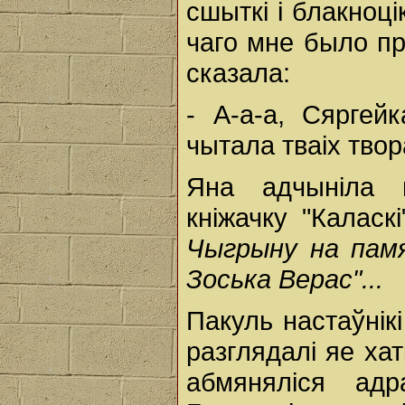
сшыткі і блакноці
чаго мне было пр
сказала:
- А-а-а, Сяргей
чытала тваіх твора
Яна адчыніла 
кніжачку "Каласк
Чыгрыну на памя
Зоська Верас"...
Пакуль настаўнік
разглядалі яе ха
абмяняліся ад