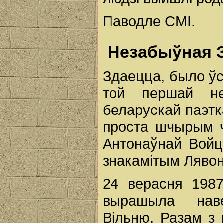
Паводле СМІ.
Незабыўная 
Здаецца, было ўс
той першай не
беларускай паэтк
проста шчырым ч
Антонаўнай Войц
знакамітым Лявон
24 верасня 1987
вырашыла нав
Вільню. Разам з 