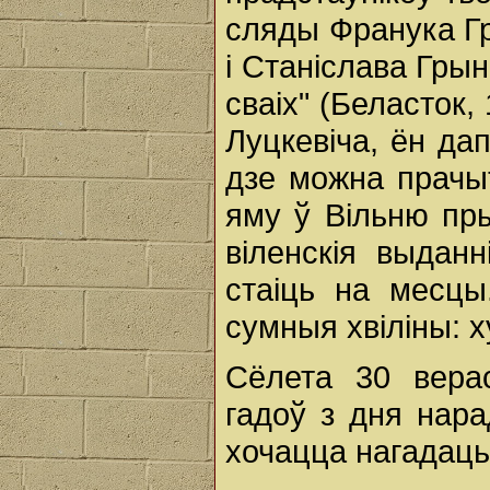
сляды Франука Г
і Станіслава Грын
сваіх" (Беласток,
Луцкевіча, ён дап
дзе можна прачыт
яму ў Вільню пры
віленскія выдан
стаіць на месцы
сумныя хвіліны: х
Сёлета 30 вера
гадоў з дня нар
хочацца нагадаць 