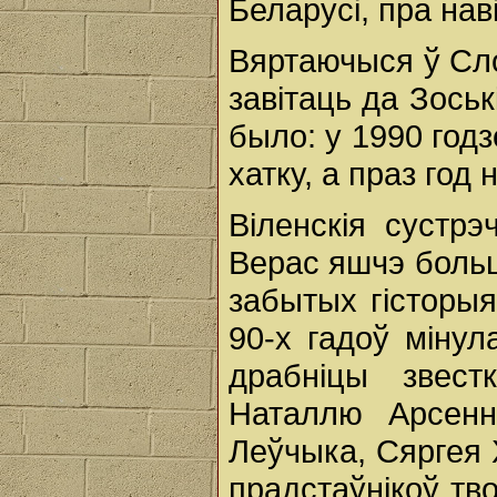
Беларусі, пра наві
Вяртаючыся ў Сло
завітаць да Зоськ
было: у 1990 годз
хатку, а праз год 
Віленскія сустр
Верас яшчэ больш
забытых гісторыя
90-х гадоў мінул
драбніцы звест
Наталлю Арсенн
Леўчыка, Сяргея 
прадстаўнікоў тв