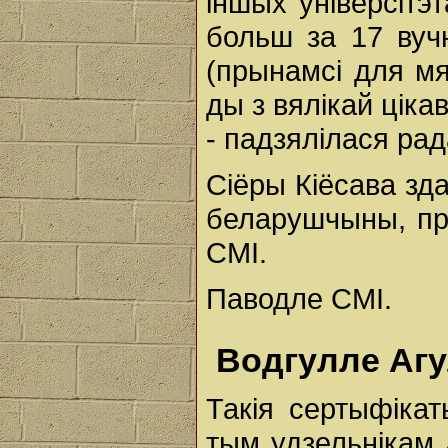
іншых універсітэ
больш за 17 вуч
(прынамсі для мя
ды з вялікай цік
- падзялілася ра
Сіёры Кіёсава зд
беларушчыны, пра
СМІ.
Паводле СМІ.
Водгулле Агу
Такія сертыфікат
тым удзельнікам 