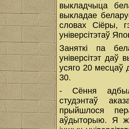
выкладчыца бел
выкладае беларус
словах Сіёры, 
універсітэтаў Япон
Заняткі па бел
універсітэт даў
усяго 20 месцаў 
30.
- Сёння адбыл
студэнтаў ак
прыйшлося пер
аўдыторыю. Я ж