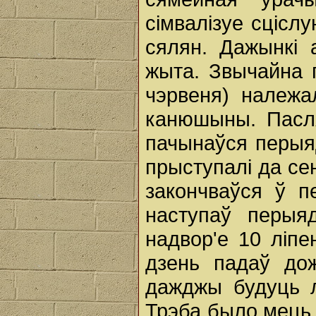
сімвалізуе сцісл
сялян. Дажынкі 
жыта. Звычайна 
чэрвеня) належ
канюшыны. Пасля
пачынаўся перыяд
прыступалі да сен
закончваўся ў п
наступаў перыя
надвор'е 10 ліпе
дзень падаў до
дажджы будуць л
Трэба было мець 