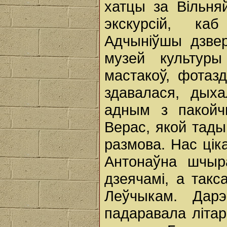
хатцы за Вільня
экскурсій, ка
Адчыніўшы дзвер
музей культуры
мастакоў, фотазд
здавалася, дых
адным з пакойч
Верас, якой тады
размова. Нас цік
Антонаўна шчыра
дзеячамі, а так
Леўчыкам. Дар
падаравала літа