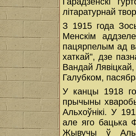
Гарадзенскі гур
літаратурнай тво
З 1915 года Зос
Менскім аддзеле
пацярпелым ад в
хаткай", дзе пазн
Вандай Лявіцкай,
Галубком, пасябр
У канцы 1918 го
прычыны хваробы
Альхоўнікі. У 19
але яго бацька Ф
Жывучы ў Альх