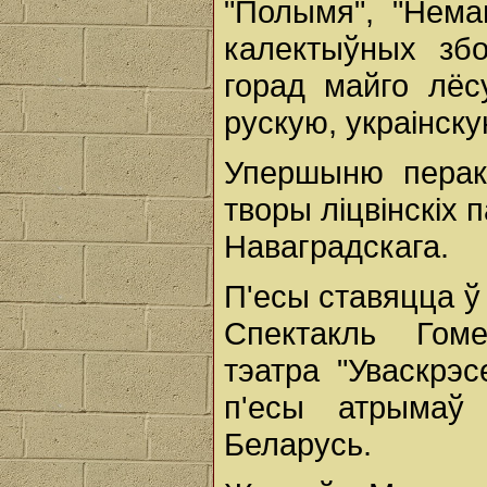
"Полымя", "Неман
калектыўных збо
горад майго лёсу
рускую, украiнску
Упершыню перак
творы лiцвiнскiх п
Наваградскага.
П'есы ставяцца ў
Спектакль Гоме
тэатра "Уваскрэ
п'есы атрымаў 
Беларусь.