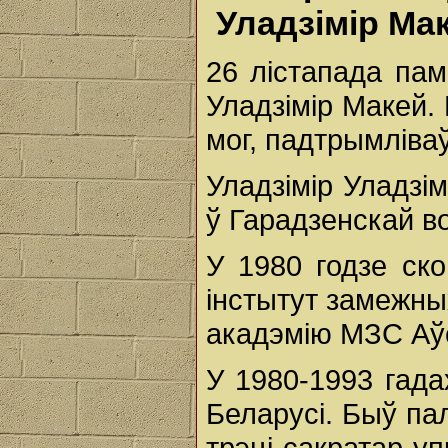
Уладзімір Ма
26 лістапада пам
Уладзімір Макей. 
мог, падтрымліва
Уладзімір Уладзім
ў Гарадзенскай в
У 1980 годзе ск
інстытут замежны
акадэмію МЗС Аў
У 1980-1993 гад
Беларусі. Быў пал
трэці сакратар у