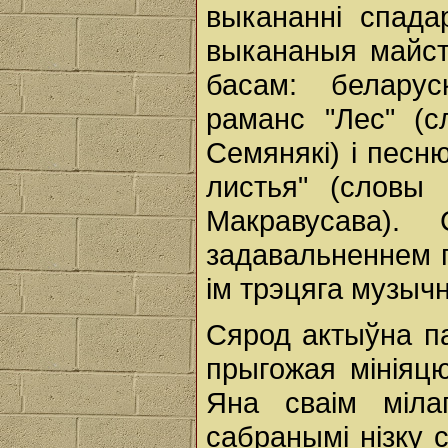
выкананні спад
выкананыя майст
басам: белару
раманс "Лес" (
Семянякі) і песн
листья" (словы
Макравусава)
задавальненнем 
ім трэцяга музычн
Сярод актыўна п
прыгожая мініяцю
Яна сваім міла
сабранымі нізку 