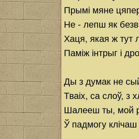
Прымі мяне цяпер
Не - лепш як без
Хаця, якая ж тут 
Паміж інтрыг і др
Ды з думак не сы
Тваіх, са слоў, з 
Шалееш ты, мой р
Ў падмогу клічаш 