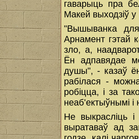
гаварыць пра бе
Макей выходзіў у
"Вышыванка для
Арнамент гэтай к
зло, а, наадваро
Ён адпавядае ме
душы", - казаў ён
рабілася - можна
робіцца, і за та
неаб'ектыўнымі і 
Не выкрасліць і
выратаваў ад з
годзе, калі чарг