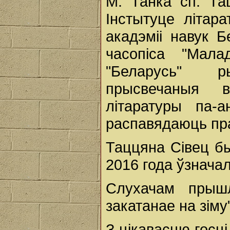
М. Танка сп. Та
Інстытуце літар
акадэміі навук 
часопіса "Мал
"Беларусь" р
прысвечаныя 
літаратуры па-а
распавядаюць пра
Таццяна Сівец бы
2016 года ўзначал
Слухачам прыш
закатанае на зіму
З цікавасцю госц