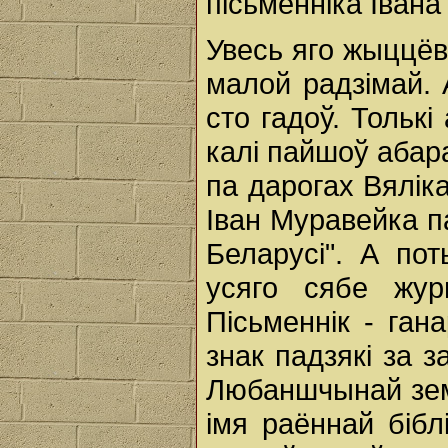
пісьменніка Івана
Увесь яго жыццёв
малой радзімай. 
сто гадоў. Тольк
калі пайшоў аба
па дарогах Вялік
Іван Муравейка па
Беларусі". А по
усяго сябе журн
Пісьменнік - ган
знак падзякі за з
Любаншчынай зем
імя раённай бібл