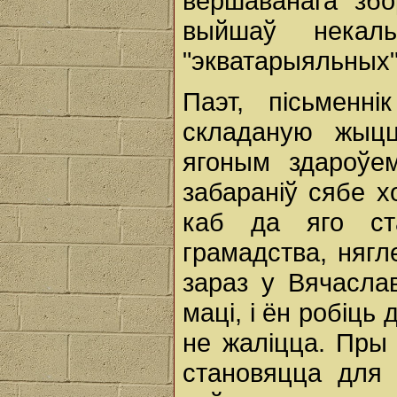
вершаванага збо
выйшаў некал
"экватарыяльных"
Паэт, пісьменн
складаную жыцц
ягоным здароўе
забараніў сябе х
каб да яго ст
грамадства, нягл
зараз у Вячасла
маці, і ён робіць 
не жаліцца. Пры 
становяцца для 