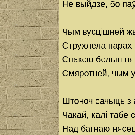
Не выйдзе, бо п
Чым вусцiшней ж
Струхлела парах
Спакою больш ням
Смяротней, чым у
Штоноч сачыць з 
Чакай, калi табе 
Над багнаю нясе