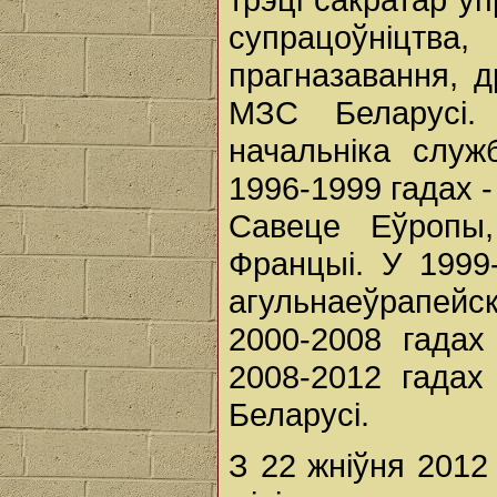
супрацоўніцтва,
прагназавання, д
МЗС Беларусі.
начальніка слу
1996-1999 гадах -
Савеце Еўропы,
Францыі. У 1999
агульнаеўрапейск
2000-2008 гадах
2008-2012 гадах 
Беларусі.
З 22 жніўня 2012