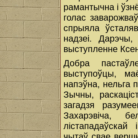
рамантычна і ўзн
голас заварожва
спрыяла ўсталяв
надзеі. Дарэчы
выступленне Ксен
Добра пастаўл
выступоўцы, ма
напэўна, нельга 
Зычны, раскаціс
загадзя разуме
Захарэвіча, б
лістападаўскай 
чытаў свае вершы