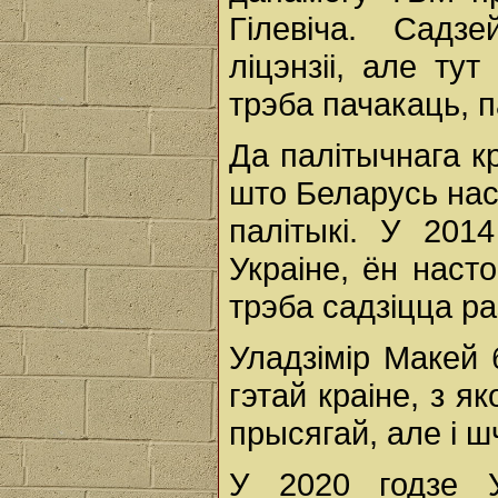
Гілевіча. Садзе
ліцэнзіі, але ту
трэба пачакаць, п
Да палітычнага к
што Беларусь на
палітыкі. У 201
Украіне, ён насто
трэба садзіцца ра
Уладзімір Макей
гэтай краіне, з я
прысягай, але і 
У 2020 годзе У