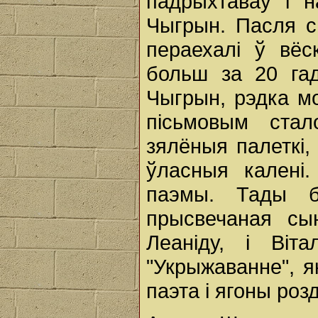
падрыхтаваў і н
Чыгрын. Пасля с
пераехалі ў вёс
больш за 20 гад
Чыгрын, рэдка м
пісьмовым ста
зялёныя палеткі,
ўласныя калені.
паэмы. Тады б
прысвечаная сы
Леаніду, і Віт
"Укрыжаванне", я
паэта і ягоны роз