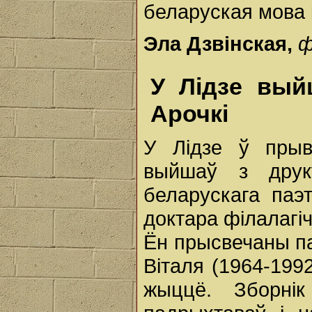
беларуская мова і
Эла Дзвінская,
ф
У Лідзе вый
Арочкі
У Лідзе ў прыв
выйшаў з друку
беларускага паэт
доктара філалагіч
Ён прысвечаны па
Віталя (1964-1992
жыццё. Зборнік