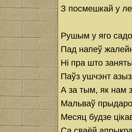
З посмешкай у ле
Рушым у яго сад
Пад напеў жалейн
Ні пра што занят
Паўз ушчэнт азыз
А за тым, як нам 
Мальваў прыдаро
Месяц будзе ціка
Са сваёй апрыкр