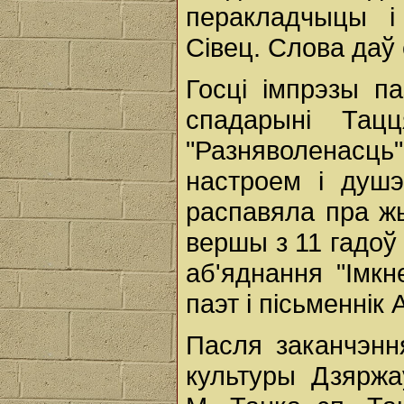
перакладчыцы і
Сівец. Слова даў 
Госці імпрэзы па
спадарыні Тац
"Разняволенасц
настроем і душэ
распавяла пра жы
вершы з 11 гадоў 
аб'яднання "Імкн
паэт і пісьменнік 
Пасля заканчэння
культуры Дзяржаў