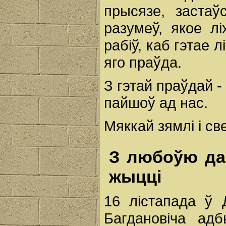
прысязе, заста
разумеў, якое лі
рабіў, каб гэтае
яго праўда.
З гэтай праўдай -
пайшоў ад нас.
Мяккай зямлі і св
З любоўю да 
жыцці
16 лістапада ў 
Багдановіча ад