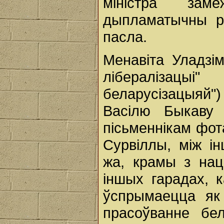
міністра за
дыпламатычны р
пасла.
Менавіта Уладзі
лібералізацыі
беларусізацыяй
Васілю Быкаву
пісьменнікам фо
Сурвіллы, між і
жа, крамы з нац
іншых гарадах, 
ўспрымаецца як
прасоўванне бе