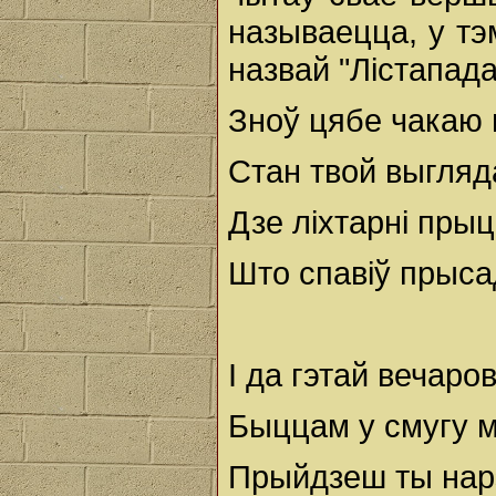
называецца, у тэ
назвай "Лістапада
Зноў цябе чакаю 
Стан твой выгляд
Дзе ліхтарні пры
Што спавіў прыса
І да гэтай вечаров
Быццам у смугу ма
Прыйдзеш ты нар