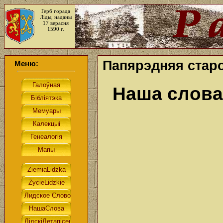
Герб горада
Ліды, наданы
17 верасня
1590 г.
Папярэдняя старо
Меню:
Наша слова.