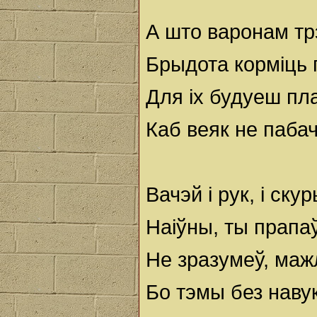
А што варонам трэ
Брыдота корміць 
Для іх будуеш пл
Каб веяк не паба
Вачэй і рук, і ску
Наіўны, ты прапаў
Не зразумеў, мажлі
Бо тэмы без навук