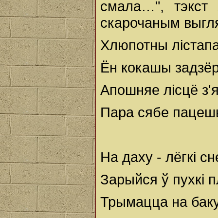
смала…", тэкст 
скарочаным выгл
Хлюпотны лiстапа
Ён кокашы задзё
Апошняе лiсцё з'я
Пара сябе пацешы
На даху - лёгкi с
Зарыйся ў пухкi п
Трымацца на бак