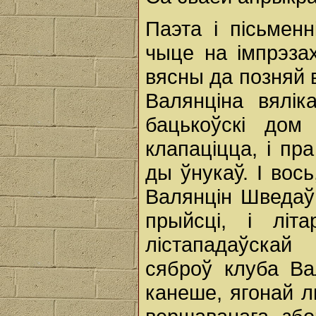
Паэта і пісьмен
чыце на імпрэза
вясны да позняй 
Валянціна вялік
бацькоўскі дом
клапаціцца, і пр
ды ўнукаў. І вос
Валянцін Шведаў 
прыйсці, і літ
лістападаўскай
сяброў клуба Ва
канеше, ягонай л