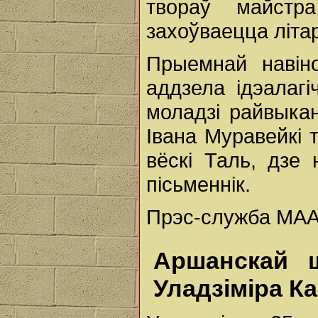
твораў майстр
захоўваецца літар
Прыемнай навін
аддзела ідэалагі
моладзі райвыка
Івана Муравейкі 
вёскі Таль, дзе 
пісьменнік.
Прэс-служба МАА
Аршанскай 
Уладзіміра К