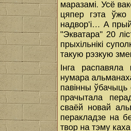
маразамі. Усё вак
цяпер гэта ўжо 
надвор'і… А прый
"Экватара" 20 лі
прыхільнікі супол
такую рэзкую зме
Інга распавяла
нумара альманаха 
павінны ўбачыць 
прачытала пера
сваёй новай аль
перакладзе на бе
твор на тэму каха