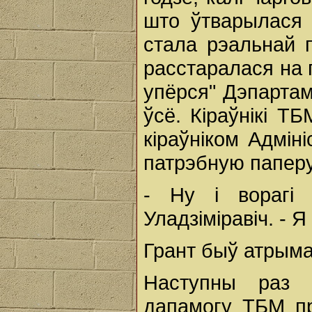
што ўтварылася 
стала рэальнай 
расстаралася на 
упёрся" Дэпартам
ўсё. Кіраўнікі Т
кіраўніком Адмін
патрэбную паперу 
- Ну і ворагі 
Уладзіміравіч. - Я
Грант быў атрым
Наступны раз 
дапамогу ТБМ пры