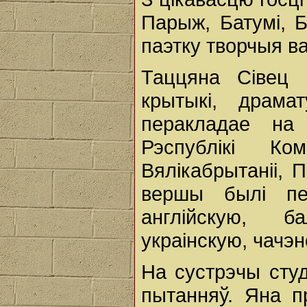
Парыж, Батумі, Б
паэтку творчыя ва
Таццяна Сівец 
крытыкі, драмат
перакладае на
Рэспублікі Ком
Вялікабрытаніі, 
вершы былі пе
англійскую, б
украінскую, чачэ
На сустрэчы сту
пытанняў. Яна п