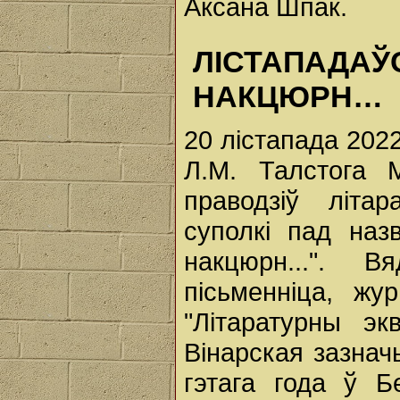
Аксана Шпак.
ЛІСТАПАДАЎ
НАКЦЮРН…
20 лістапада 2022
Л.М. Талстога М
праводзіў літа
суполкі пад назв
накцюрн...". 
пісьменніца, жу
"Літаратурны эк
Вінарская зазнач
гэтага года ў Б