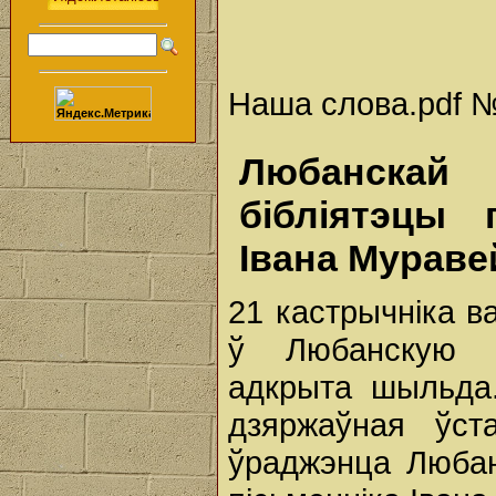
Наша слова.pdf № 
Любанскай
бібліятэцы 
Івана Мураве
21 кастрычніка в
ў Любанскую р
адкрыта шыльда
дзяржаўная ўст
ўраджэнца Люба