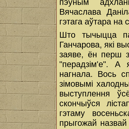
пэўным адхла
Вячаслава Даніл
гэтага аўтара на 
Што тычыцца па
Ганчарова, які в
заяве, ён перш 
"перадзім'е". А
нагнала. Вось сп
зімовымі халодн
выступлення ўс
скончыўся ліста
гэтаму восеньс
прыгожай назвай