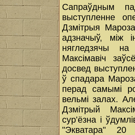
Сапраўдным па
выступленне опе
Дзмітрыя Марозав
адзначыў, між і
нягледзячы на
Максімавіч заў
досвед выступле
ў спадара Мароз
перад самымі ро
вельмі залах. Ал
Дзмітрый Максі
сур'ёзна і ўдумл
"Экватара" 20