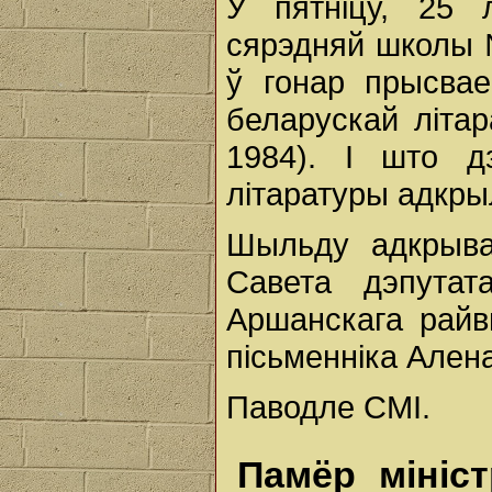
У пятніцу, 25 
сярэдняй школы
ў гонар прысвае
беларускай літар
1984). І што д
літаратуры адкры
Шыльду адкрыва
Савета дэпутат
Аршанскага райв
пісьменніка Алена
Паводле СМІ.
Памёр мініс