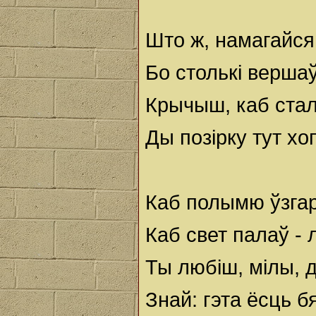
Што ж, намагайся
Бо столькі вершаў,
Крычыш, каб стал
Ды позірку тут хо
Каб полымю ўзгар
Каб свет палаў - л
Ты любіш, мілы, 
Знай: гэта ёсць б