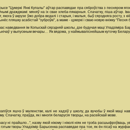
се "Цукеркі Янкі Купалы" аўтар распавядае пра сяброўства з песняром ягонаг
ымі дражджамі: мяняў на іх свае хлеба-пякарныя. Спачатку, піша аўтар. Іван
, якога ў акрузе ўжо добра ведалі і старыя, і малыя, быў сярэдняга росту, з 
рынёс пляшку асабістай "зуброўкі", а маме - цукеркі і сваю новую кніжку "Песня
дчас наведвання ім Копыскай сярэдняй школы, дзе будучая маці Уладзіміра Ба
ьнічаў у выпускным вечары… Як вядома, у найжывапіснейшым куточку Беларусі 
апіўся яшчэ ў маленстве, калі не хадзіў у школу, да вучобы ў якой маці на
у. Спачатку, праўда, як і многія беларусія творцы, на расейскай мове.
 б часу ні прайшло...", назву якой нікому і ніколі ніяк не трэба расшыфроўвац
 У гэтым творы Уладзімір Барысенка распавядае пра тое, як ён пісаў на журф