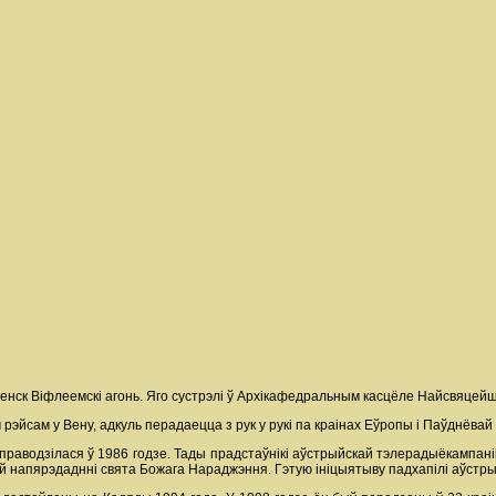
ў Менск Віфлеемскі агонь. Яго сустрэлі ў Архікафедральным касцёле Найсвяц
эйсам у Вену, адкуль перадаецца з рук у рукі па краінах Еўропы і Паўднёвай
праводзілася ў 1986 годзе. Тады прадстаўнікі аўстрыйскай тэлерадыёкампа
 напярэдаднні свята Божага Нараджэння. Гэтую ініцыятыву падхапілі аўстры