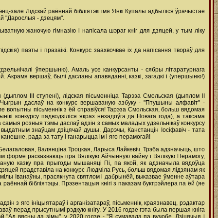
энц-зале Лідскай раённай бібліятэкі імя Янкі Купалы адбыліся ўрачыстае
й "Дарослыя - дзецям".
ыватную жаночую гімназію і напісала шэраг кніг для дзяцей, у тым ліку
ідскія) паэты і празаікі. Конкурс заахвочвае іх да напісання твораў для
дзельнічалі ўпершыню). Амаль усе канкурсанты - сябры літаратурнага
 Акрамя вершаў, былі дасланы апавяданні, казкі, загадкі і (упершыню!)
дыплом ІІІ ступені), лідская пісьменніца Тарэза Смольская (дыплом ІІ
ей Чыгрын даслаў на конкурс вершаваную азбуку - "Птушыны алфавіт" -
е вопытны пісьменнік з ёй справіўся! Тарэза Смольская, больш вядомая
нікі конкурсу падводзіліся якраз незадоўга да Новага года), а таксама
 на самыя розныя тэмы даслаў адзін з самых маладых удзельнікаў конкурсу
бе выдатным знаўцам дзіцячай душы. Дарэчы, Канстанцін Іосіфавіч - тата
анешне, рада за тату і ганарыцца ім і яго перамогай!
Белагаловая, Валянціна Троцкая, Ларыса Лайкевіч. Трэба адзначыць, што
м форме расказваюць пра Вялікую Айчынную вайну і Вялікую Перамогу,
ную казку пра прыгоды мышаняці Пі, па якой, як адзначыла вядоўца
 дзяцей прадставіла на конкурс Людміла Русь, больш вядомая лідзянам як
дмілы Іванаўны, прасякнута святлом і дабрынёй, выказвае ўменне аўтара
 раённай бібліятэцы. Прэзентацыя кнігі з паказам буктрэйлера па ёй (яе
зін з яго ініцыятараў і арганізатараў, пісьменнік, краязнавец, рэдактар
таваў перад прысутнымі рэдкую кнігу. У 2016 годзе гэта была першая кніга
й "Ад вясны да зімы", у 2020 годзе - "Я сумавала па вучобе. Дзіцячыя і