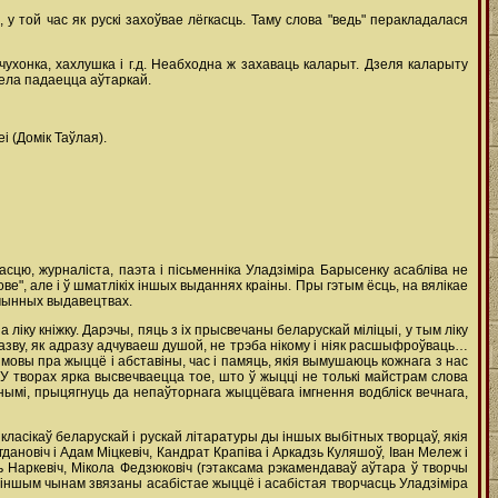
, у той час як рускі захоўвае лёгкасць. Таму слова "ведь" перакладалася
чухонка, хахлушка і г.д. Неабходна ж захаваць каларыт. Дзеля каларыту
мела падаецца аўтаркай.
і (Домік Таўлая).
цю, журналіста, паэта і пісьменніка Уладзіміра Барысенку асабліва не
ве", але і ў шматлікіх іншых выданнях краіны. Пры гэтым ёсць, на вялікае
йчынных выдавецтвах.
іку кніжку. Дарэчы, пяць з іх прысвечаны беларускай міліцыі, у тым ліку
 назву, як адразу адчуваеш душой, не трэба нікому і ніяк расшыфроўваць…
мовы пра жыццё і абставіны, час і памяць, якія вымушаюць кожнага з нас
я. У творах ярка высвечваецца тое, што ў жыцці не толькі майстрам слова
нымі, прыцягнуць да непаўторнага жыццёвага імгнення водбліск вечнага,
ласікаў беларускай і рускай літаратуры ды іншых выбітных творцаў, якія
ановіч і Адам Міцкевіч, Кандрат Крапіва і Аркадзь Куляшоў, Іван Мележ і
ь Наркевіч, Мікола Федзюковіч (гэтаксама рэкамендаваў аўтара ў творчы
ці іншым чынам звязаны асабістае жыццё і асабістая творчасць Уладзіміра