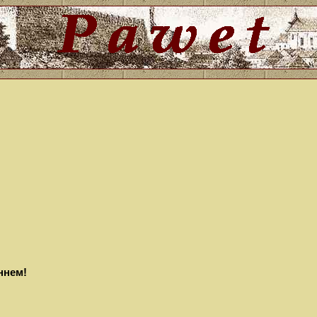
ннем!