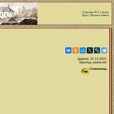
Старонка № 1 горада
Ліды і Лідскага павета
Дадана:
21-12-2022
,
Крыніца:
pawet.net
.
Спампаваць