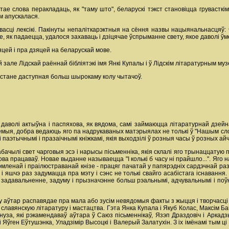
тае слова перакладаць, як "таму што", беларускі тэкст становіцца грувасткім
усім апускалася.
асці лексікі. Пакінуты непаліткарэктныя на сёння назвы нацыянальнасцяў: 
, як падаецца, удалося захаваць і дзіцячае ўспрыманне свету, якое даволі ў
яцей і пра дзяцей на беларускай мове.
але Лідскай раённай бібліятэкі імя Янкі Купалы і ў Лідскім літаратурным музе
 стане даступная больш шырокаму колу чытачоў.
волі актыўна і паспяхова, як вядома, самі займаюцца літаратурнай дзейнас
знаёмыя, добра ведаюць яго па надрукаваных матэрыялах не толькі ў "Нашым сло
 паэтычнымі і празаічнымі кніжкамі, якія выходзілі ў розныя часы ў розных а
ылі свет чарговыя эсэ і нарысы пісьменніка, якія склалі яго трынаццатую па л
ова працаваў. Новае выданне называецца "І колькі б часу ні прайшло...". Яго
мленай і праілюстраванай кнізе - працяг пачатай у папярэдніх сардэчнай раз
 і яшчэ раз задумацца пра мэту і сэнс не толькі свайго асабістага існаванн
і задавальненне, задуму і прызначэнне больш рэальнымі, адчувальнымі і поў
 аўтар распавядае пра мала або зусім невядомыя факты з жыцця і творчасці к
авянскую літаратуру і мастацтва. Гэта Янка Купала і Якуб Колас, Максім Багд
нуза, які рэкамендаваў аўтара ў Саюз пісьменнікаў, Язэп Драздовіч і Аркадз
 Яўген Еўтушэнка, Уладзімір Высоцкі і Валерый Залатухін. З іх імёнамі тым 