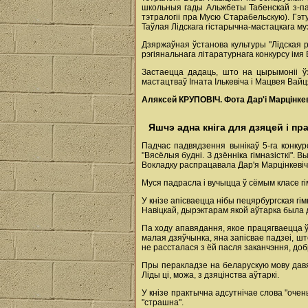
школьныя гады Альжбеты Табенскай з-пад
тэтралогіі пра Мусю Старабельскую). Гэту
Таўлая Лідскага гістарычна-мастацкага му
Дзяржаўная ўстанова культуры "Лідская р
рэгіянальнага літаратурнага конкурсу імя
Застаецца дадаць, што на цырымоніі ў
мастацтваў Ігната Ількевіча і Мацвея Вайц
Аляксей КРУПОВІЧ. Фота Дар'і Марцінкев
Яшчэ адна кніга для дзяцей і пр
Падчас падвядзення вынікаў 5-га конку
"Вясёлыя будні. З дзённіка гімназісткі"
Вокладку распрацавала Дар'я Марцінкевіч
Муся падрасла і вучыцца ў сёмым класе гі
У кнізе апісваецца нібы пецярбургская гі
Навіцкай, дырэктарам якой аўтарка была 
Па ходу апавядання, якое працягваецца ў в
малая дзяўчынка, яна запісвае падзеі, шт
не рассталася з ёй пасля заканчэння, добр
Пры перакладзе на беларускую мову давяло
Ліды ці, можа, з дзяцінства аўтаркі.
У кнізе практычна адсутнічае слова "очен
"страшна".