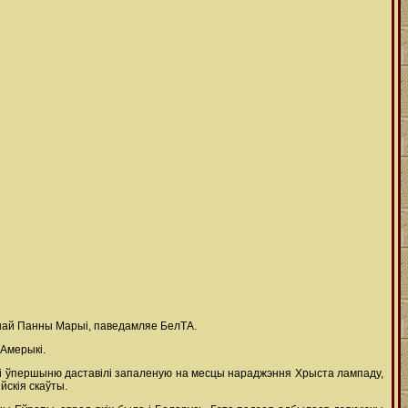
ейшай Панны Марыі, паведамляе БелТА.
 Амерыкі.
ніі ўпершыню даставілі запаленую на месцы нараджэння Хрыста лампаду,
йскія скаўты.