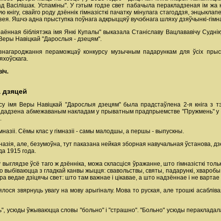
 Васілішак. Успаміны". У гэтым годзе свет пабачыла перакладзеная ім жа н
ю кнігу, свайго роду дзённік гімназісткі пачатку мінулага стагоддзя, энцык
зея. Яшчэ адна прыступка поўнага адкрыццяў вучэбнага шляху дзяўчынкі-гімназ
аённая бібліятэка імя Янкі Купалы" выказала Станіславу Вацлававічу Суднік
 Веры Навіцкай "Дарослыя - дзецям".
знагароджання пераможцаў конкурсу музычным падарункам для ўсіх прысу
яхоўскага.
іч.
а дзяцей
рсу імя Веры Навіцкай "Дарослыя дзецям" была прадстаўлена 2-я кніга з т
. Выдадзена абмежаваным накладам у прыватным прадпрыемстве "Пружмень" у п
.
мназіі. Сёмы клас у гімназіі - самы малодшы, а першы - выпускны.
мназія, але, безумоўна, тут паказана нейкая зборная навучальная ўстанова, дз
да 1915 года.
ыглядзе ўсё таго ж дзённіка, можа скласціся ўражанне, што гімназісткі толькі
о выбіваюцца з гладкай канвы жыцця: свавольствы, святы, падарункі, хваробы, 
а ведае дзіцячы свет: што там важнае і цікавае, а што надзённае і не вартае ў
ся звярнуць увагу на мову арыгіналу. Мова то руская, але трошкі асаблівая: 
ь", усюды ўжываюцца словы "больно" і "страшно". "Больно" усюды перакладалас