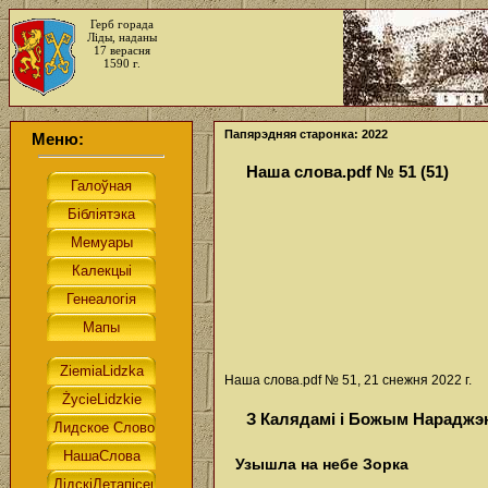
Герб горада
Ліды, наданы
17 верасня
1590 г.
Папярэдняя старонка: 2022
Меню:
Наша слова.pdf № 51 (51)
Наша слова.pdf № 51, 21 снежня 2022 г.
З Калядамі і Божым Нараджэ
Узышла на небе Зорка