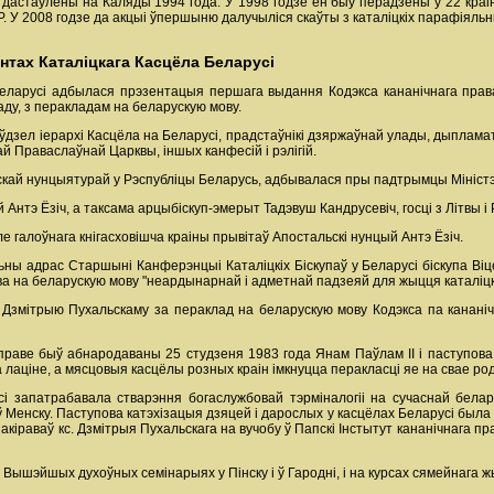
дастаўлены на Каляды 1994 года. У 1998 годзе ён быў перадзены ў 22 краі
P. У 2008 годзе да акцыі ўпершыню далучыліся скаўты з каталіцкіх парафіяль
нтах Каталіцкага Касцёла Беларусі
еларусі адбылася прэзентацыя першага выдання Кодэкса кананічнага прав
ду, з перакладам на беларускую мову.
ўдзел іерархі Касцёла на Беларусі, прадстаўнікі дзяржаўнай улады, дыпламат
ай Праваслаўнай Царквы, іншых канфесій і рэлігій.
кай нунцыятурай у Рэспубліцы Беларусь, адбывалася пры падтрымцы Міністэр
Антэ Ёзіч, а таксама арцыбіскуп-эмерыт Тадэвуш Кандрусевіч, госці з Літвы і Р
е галоўнага кнігасховішча краіны прывітаў Апостальскі нунцый Антэ Ёзіч.
ы адрас Старшыні Канферэнцыі Каталіцкіх Біскупаў у Беларусі біскупа Віцебс
ва на беларускую мову "неардынарнай і адметнай падзеяй для жыцця каталіцк
 Дзмітрыю Пухальскаму за пераклад на беларускую мову Кодэкса па кананіч
праве быў абнародаваны 25 студзеня 1983 года Янам Паўлам II і паступова
лаціне, а мясцовыя касцёлы розных краін імкнуцца перакласці яе на свае ро
сі запатрабавала стварэння богаслужбовай тэрміналогіі на сучаснай бел
 ў Менску. Паступова катэхізацыя дзяцей і дарослых у касцёлах Беларусі был
кіраваў кс. Дзмітрыя Пухальскага на вучобу ў Папскі Інстытут кананічнага п
 Вышэйшых духоўных семінарыях у Пінску і ў Гародні, і на курсах сямейнага ж