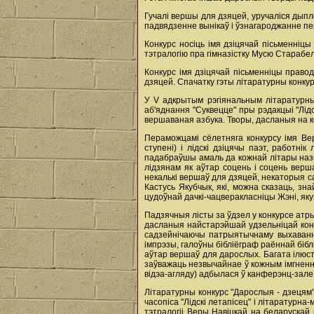
Гучалі вершы для дзяцей, уручаліся дыпло
падвядзенне вынікаў і ўзнагароджанне пе
Конкурс носіць імя дзіцячай пісьменніцы
тэтралогію пра гімназістку Мусю Старабель
Конкурс імя дзіцячай пісьменніцы праводз
дзяцей. Спачатку гэты літаратурны конкур
У V адкрытым рэгіянальным літаратурны
аб'яднання "Суквецце" пры рэдакцыі "Лід
вершаваная азбука. Творы, дасланыя на ко
Пераможцамі сёлетняга конкурсу імя Вер
ступені) і лідскі дзіцячы паэт, работн
падабраўшы амаль да кожнай літары назв
лідзянам як аўтар соцень і соцень верша
некалькі вершаў для дзяцей, некаторыя са
Кастусь Якубчык, які, можна сказаць, зн
цудоўнай дачкі-чацверакласніцы Жэні, яку
Падзячныя лісты за ўдзел у конкурсе атр
дасланыя найстарэйшай удзельніцай кон
садзейнічаючы патрыятычнаму выхаванн
імпрэзы, галоўны бібліёграф раённай біб
аўтар вершаў для дарослых. Багата ілюст
заўважаць незвычайнае ў кожным імгненні 
відэа-агляду) адбылася ў канферэнц-зале б
Літаратурны конкурс "Дарослыя - дзецям" 
часопіса "Лідскі летапісец" і літаратурна
тэтралогіі Веры Навіцкай на беларускай 