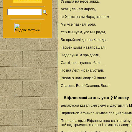
Узышла на небе зорка,
Асвяціла нам дарогу,
і з Хрыстовым Нараджэннем
Мы ўсе пазналі Бога.
Усіх віншуем, усе мы рады,
Бо прыйшлі да нас Каляды!
Гасцей шмат назапрашалі,
Падарункі ім прыдбалі,
Санкі, снег, гулянкі, балі… .
Позна леглі - рана ўсталі.
Разам з намі людзей многа
Славяць Бога! Славяць Бога!
Віфлеемскі агонь ужо ў Менску
Беларускія каталіцкія скаўты даставілі 
Віфлеемскі агонь прыбывае спецыяльным р
Першая акцыя Віфлеемскага святла міру 
каб падтрымаць хворых і самотных людзей