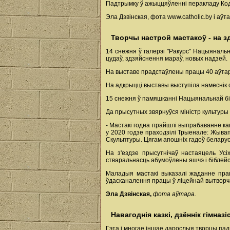
Падтрымку ў ажыццяўленні перакладу Кодэк
Эла Дзвінская, фота www.catholic.by і аўта
Творчы настрой мастакоў - на з
14 снежня ў галерэі "Ракурс" Нацыяналь
цудаў, здзяйснення мараў, новых надзей.
На выставе прадстаўлены працы 40 аўтараў
На адкрыцці выставы выступіла намеснік
15 снежня ў памяшканні Нацыянальнай біб
Да прысутных звярнуўся міністр культуры
- Мастакі годна прайшлі выпрабаванне кав
у 2020 годзе праходзілі Трыенале: Жыва
Скульптуры. Цягам апошніх гадоў беларускі
На з'ездзе прысутнічаў настаяцель Усі
стваральнасць абумоўлены яшчэ і біблейс
Маладыя мастакі выказалі жаданне пра
ўдасканалення працы ў ліцейнай вытворча
Эла Дзвінская,
фота аўтара.
Навагоднія казкі, дзённік гімна
Гэта і многае іншае дарослыя творцы па