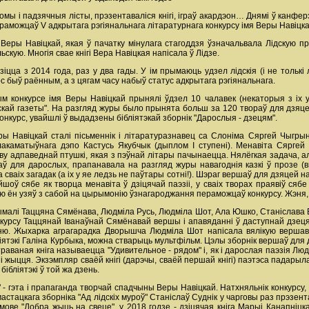
мы і падзячныя лісты, прэзентаваліся кнігі, іграў акардэон… Днямі ў канфер
раможцаў V адкрытага рэгіянальнага літаратурнага конкурсу імя Веры Навіцка
 Веры Навіцкай, якая ў пачатку мінулага стагоддзя ўзначальвала Лідскую пр
скую. Многія свае кнігі Вера Навіцкая напісала ў Лідзе.
іцца з 2014 года, раз у два гады. У ім прымаюць удзел лідскія (і не толькі л
с быў раённым, а з цягам часу набыў статус адкрытага рэгіянальнага.
м конкурсе імя Веры Навіцкай прынялі ўдзел 10 чалавек (некаторыя з іх у
скай газеты". На разгляд журы было прынята больш за 120 твораў для дзяцей.
нкурс, увайшлі ў выдадзены бібліятэкай зборнік "Дарослыя - дзецям".
ы Навіцкай сталі пісьменнік і літаратуразнавец са Слоніма Сяргей Чыгрын (
ік лакаматыўнага дэпо Кастусь Якубчык (дыплом І ступені). Менавіта Сярг
у адпаведнай птушкі, якая з пэўнай літары пачынаецца. Нялёгкая задача, ал
ў для дарослых, прапанавала на разгляд журы навагоднія казкі ў прозе (вы
 сваіх загадак (а іх у яе ледзь не паўтары сотні!). Шэраг вершаў для дзяцей
айшоў сябе як творца менавіта ў дзіцячай паэзіі, у сваіх творах праявіў ся
ю ён узяў з сабой на цырымонію ўзнагароджання пераможцаў конкурсу. Жэня, к
ымалі Таццяна Сямёнава, Людміла Русь, Людміла Шот, Ала Юшко, Станіслава 
курсу Таццянай Іванаўнай Сямёнавай вершы і апавяданні ў даступнай дзеця
ю. Жыхарка аграгарадка Дворышча Людміла Шот напісала вялікую вершава
ліятэкі Галіна Курбыка, можна стварыць мультфільм. Цэлы зборнік вершаў для
раваная кніга называецца "Удивительное - рядом" і, як і дарослая паэзія Лю
жыцця. Экзэмпляр сваёй кнігі (дарэчы, сваёй першай кнігі) паэтэса падарыла
ібліятэкі ў той жа дзень.
- гэта і прапаганда творчай спадчыны Веры Навіцкай. Натхняльнік конкурсу, ад
-мастацкага зборніка "Ад лідскіх муроў" Станіслаў Суднік у чарговы раз прэзен
мове "Добра жыць на свеце", у 2018 годзе - дзіцячая кніга Марыі Канапніцка