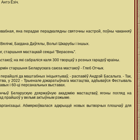
Антэ Ёзіч.
прывабная, яна перадае перадкалядны святочны настрой, поўны чаканняў
Вялічкі, Багдана Даўгялы, Вольгі Шкарубы і іншых.
г, старшыня мастацкай секцыі "Верасень".
акоў, на які сабраліся каля 300 творцаў з розных гарадоў краіны.
эрмін старшыня Беларускага саюза мастакоў - Глеб Отчык.
ў перайшлі да маштабных ініцыятываў, - распавёў Андрэй Басалыга. - Так,
цтва, у 2022 - Трыенале дэкаратыўнага мастацтва, адбываўся Фестываль
павых і 60-ці персанальных выставах.
кончыў Беларускую дзяржаўную акадэмію мастацтваў, ягоны погляд на
езд прайшоў у вельмі актыўным рэжыме.
 арганізацыі. Абмяркоўвалася адкрыццё новых вытворчых плошчаў для