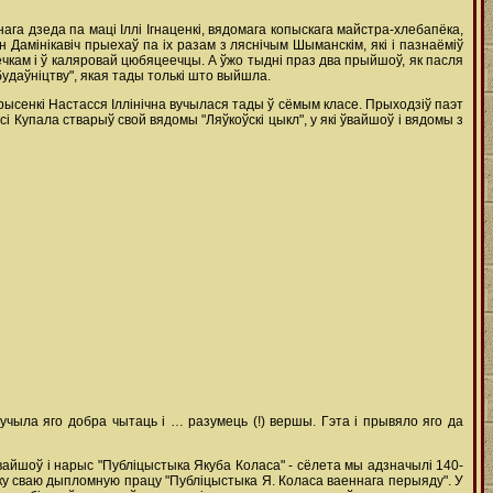
а дзеда па маці Іллі Ігнаценкі, вядомага копыскага майстра-хлебапёка,
 Дамінікавіч прыехаў па іх разам з ляснічым Шыманскім, які і пазнаёміў
кіёчкам і ў каляровай цюбяцеечцы. А ўжо тыдні праз два прыйшоў, як пасля
 будаўніцтву", якая тады толькі што выйшла.
рысенкі Настасся Іллінічна вучылася тады ў сёмым класе. Прыходзіў паэт
Купала стварыў свой вядомы "Ляўкоўскі цыкл", у які ўвайшоў і вядомы з
вучыла яго добра чытаць і … разумець (!) вершы. Гэта і прывяло яго да
ь, увайшоў і нарыс "Публіцыстыка Якуба Коласа" - сёлета мы адзначылі 140-
аку сваю дыпломную працу "Публіцыстыка Я. Коласа ваеннага перыяду". У