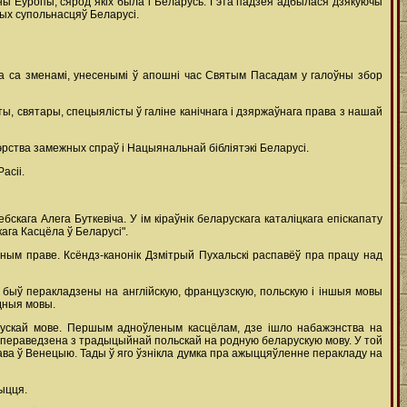
ны Еўропы, сярод якіх была і Беларусь. Гэта падзея адбылася дзякуючы
ных супольнасцяў Беларусі.
а са зменамі, унесенымі ў апошні час Святым Пасадам у галоўны збор
ы, святары, спецыялісты ў галіне канічнага і дзяржаўнага права з нашай
ства замежных спраў і Нацыянальнай бібліятэкі Беларусі.
асіі.
кага Алега Буткевіча. У ім кіраўнік беларускага каталіцкага епіскапату
ага Касцёла ў Беларусі".
ным праве. Ксёндз-канонік Дзмітрый Пухальскі распавёў пра працу над
 быў перакладзены на англійскую, французскую, польскую і іншыя мовы
дныя мовы.
арускай мове. Першым адноўленым касцёлам, дзе ішло набажэнства на
а пераведзена з традыцыйнай польскай на родную беларускую мову. У той
рава ў Венецыю. Тады ў яго ўзнікла думка пра ажыццяўленне перакладу на
ыцця.