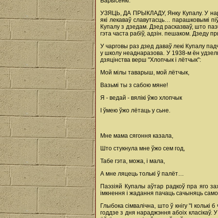
Барысенкі.
УЗЯЦЬ, ДА ПРЫКЛАДУ, Янку Купалу. У нары
які лекаваў славутасць… парашковымі піўн
Купалу з дзедам. Дзед расказваў, што паэт
гэта часта рабіў, адзін. пешаком. Дзеду п
У чарговы раз дзед даваў лекі Купалу па
у школу неаднаразова. У 1938-м ён удзел
дзяцінства верш "Хлопчык і лётчык":
Мой мілы таварыш, мой лётчык,
Вазьмі ты з сабою мяне!
Я - ведай - вялікі ўжо хлопчык
I ўмею ўжо лётаць у сьне.
Мне мама сягоння казала,
Што стукнула мне ўжо сем год,
Табе гэта, можа, і мала,
А мне ляцець толькі ў палёт…
Паэзіяй Купалы аўтар радкоў пра яго зах
імкнення і жадання пачаць сачыняць самом
Глыбока сімвалічна, што ў кнігу "І колькі
годдзе з дня нараджэння абоіх класікаў.