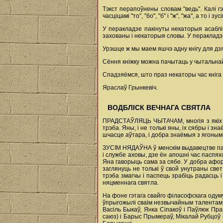
Тэкст перапоўнены словам "ведь". Калі гэ
часціцамі "то", "бо", "б" і "ж", "жа", а то і з
У перакладзе пакінуты некаторыя асаблів
захованы і некаторыя словы. У перакладзе
Урэшце ж мы маем яшчэ адну кнігу для дз
Сёння кніжку можна пачытаць у чытальнай з
Спадзяёмся, што праз некаторы час кніга
Яраслаў Грынкевіч.
ВОДБЛІСК ВЕЧНАГА СВЯТЛА
ПРАДСТАЎЛЯЦЬ ЧЫТАЧАМ, многія з якіх да
трэба. Яны, і не толькі яны, іх сябры і 
шчасце аўтара, і добра знаёмыя з ягонымі
ЗУСІМ НЯДАЎНА ў менскім выдавецтве пабач
і службе аховы, дзе ён апошні час паспях
Яна гаворыць сама за сябе. У добра афор
заглянуць не толькі ў свой унутраны свет
трэба змагчы і паспець зрабіць радасць 
няцменнага святла.
На фоне гэтага свайго філасофскага одуму
ўпрыгожылі сваім незвычайным талентам сл
Васіль Быкаў, Янка Сіпакоў і Паўлюк Пра
саюз) і Барыс Прымераў, Мікалай Рубцоў і