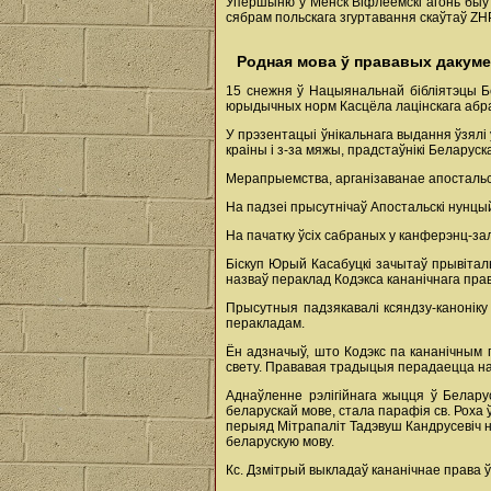
Упершыню ў Менск Віфлеемскі агонь быў 
сябрам польскага згуртавання скаўтаў ZH
Родная мова ў прававых дакуме
15 снежня ў Нацыянальнай бібліятэцы Б
юрыдычных норм Касцёла лацінскага абра
У прэзентацыі ўнікальнага выдання ўзялі 
краіны і з-за мяжы, прадстаўнікі Беларуск
Мерапрыемства, арганізаванае апостальс
На падзеі прысутнічаў Апостальскі нунцый 
На пачатку ўсіх сабраных у канферэнц-зал
Біскуп Юрый Касабуцкі зачытаў прывітальн
назваў пераклад Кодэкса кананічнага пра
Прысутныя падзякавалі ксяндзу-каноніку
перакладам.
Ён адзначыў, што Кодэкс па кананічным 
свету. Прававая традыцыя перадаецца на 
Аднаўленне рэлігійнага жыцця ў Белару
беларускай мове, стала парафія св. Роха
перыяд Мітрапаліт Тадэвуш Кандрусевіч на
беларускую мову.
Кс. Дзмітрый выкладаў кананічнае права ў