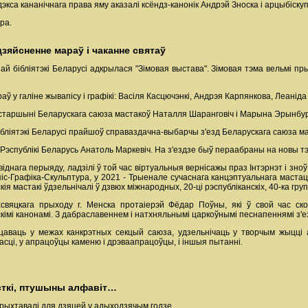
са кананічнага права яму аказалі ксёндз-канонік Андрэй Зноска і арцыбіскуп 
ра.
дзяйсненне мараў і чаканне святаў
най бібліятэкі Беларусі адкрылася "Зімовая выстава". Зімовая тэма вельмі 
 у галіне жывапісу і графікі: Васіля Касцючэнкі, Андрэя Карпянкова, Леаніда 
 старшыні Беларускага саюза мастакоў Наталля Шаранговіч і Марына Эрынбур
ліятэкі Беларусі прайшоў справаздачна-выбарчы з'езд Беларускага саюза маст
 Рэспублікі Беларусь Анатоль Маркевіч. На з'ездзе быў пераабраны на новы т
іднага перыяду, ладзілі ў той час віртуальныя вернісажы праз Інтэрнэт і зно
піс-Графіка-Скульптура, у 2021 - Трыенале сучаснага канцэптуальнага маста
я мастакі ўдзельнічалі ў дзвюх міжнародных, 20-ці рэспубліканскіх, 40-ка гру
хсвяцкага прыходу г. Менска протаіерэй Фёдар Поўны, які ў свой час с
кімі канонамі. З дабраславеннем і натхняльнымі царкоўнымі песнапеннямі з'
цаваць у межах канкрэтных секцый саюза, удзельнічаць у творчым жыцці
сці, у апрацоўцы каменю і дрэваапрацоўцы, і іншыя пытанні.
зісткі, птушыны алфавіт…
дрыхтавалі для дзяцей у адыходзячым годзе