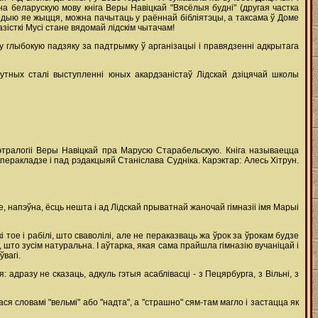
а беларускую мову кніга Веры Навіцкай "Вясёлыя будні" (другая частка
лапедыю яе жыцця, можна пачытаць у раённай бібліятэцы, а таксама ў Доме
істкі Мусі стане вядомай лідскім чытачам!
у глыбокую падзяку за падтрымку ў арганізацыі і правядзенні адкрытага
тных сталі выступленні юных акардэаністаў Лідскай дзіцячай школы
этралогіі Веры Навіцкай пра Марусю Старабельскую. Кніга называецца
еракладзе і пад рэдакцыяй Станіслава Судніка. Карэктар: Алесь Хітрун.
е, напэўна, ёсць нешта і ад Лідскай прыватнай жаночай гімназіі імя Марыі
 тое і рабілі, што сваволілі, але не пераказваць жа ўрок за ўрокам будзе
што зусім натуральна. І аўтарка, якая сама прайшла гімназію вучаніцай і
вагі.
адразу не сказаць, адкуль гэтыя асаблівасці - з Пецярбурга, з Вільні, з
я словамі "вельмі" або "надта", а "страшно" сям-там магло і застацца як