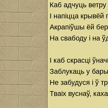
Каб адчуць ветру с
І напіцца крывёй 
Акрапіўшы ёй бер
На свабоду і на ў
І каб скрасці ўна
Заблукаць у бар
Не забудуся і ў т
Тваіх вуснаў, ках