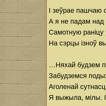
І зеўрае пашчаю 
А я не падам над
Самотную раніцу 
На сэрцы ізноў вы
…Няхай будзем пл
Забудземся подых
Аголенай сутнасц
Я выжыла, мілы. І