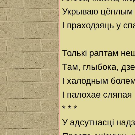
Укрываю цёплым 
І праходзяць у спа
Толькі раптам не
Там, глыбока, дзе 
І халодным болем
І палохае сляпая
* * *
У адсутнасці надз