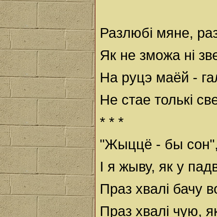
Разлюбі мяне, ра
Як не зможа ні зве
На руцэ маёй - г
Не стае толькі св
* * *
"Жыццё - бы сон",
І я жыву, як у па
Праз хвалі бачу в
Праз хвалі чую, я