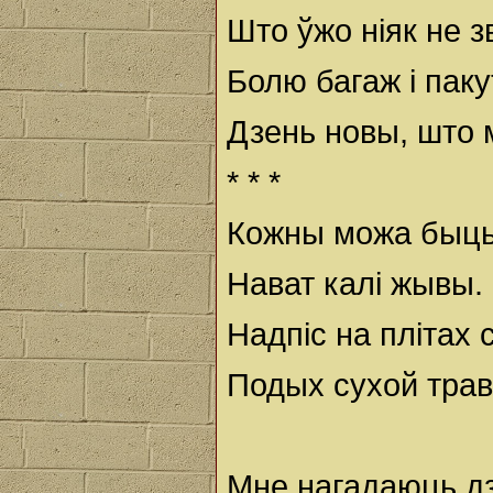
Што ўжо ніяк не 
Болю багаж і пак
Дзень новы, што
* * *
Кожны можа быць
Нават калі жывы.
Надпіс на плітах 
Подых сухой тра
Мне нагадаюць д