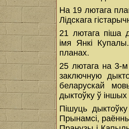
На 19 лютага пла
Лідскага гістарыч
21 лютага піша д
імя Янкі Купалы
планах.
25 лютага на 3-м
заключную дыкто
беларускай мов
дыктоўку ў іншых
Пішуць дыктоўку
Прынамсі, раённы
Пранузы і Капыль