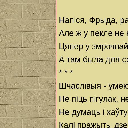
Напіся, Фрыда, ра
Але ж у пекле не
Цяпер у змрочнай
А там была для с
* * *
Шчаслівыя - умею
Не піць пігулак, н
Не думаць і хаўт
Калі пражыты дзе