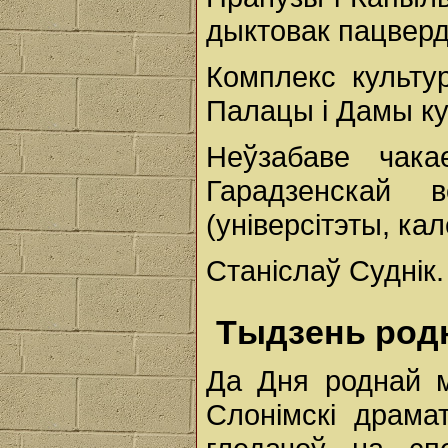
дыктовак пацвердз
Комплекс культу
Палацы і Дамы ку
Неўзабаве чак
Гарадзенскай 
(універсітэты, кал
Станіслаў Суднік.
Тыдзень родн
Да Дня роднай м
Слонімскі драма