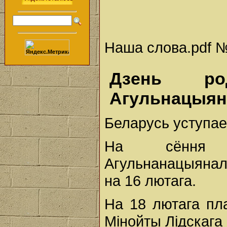
Наша слова.pdf № 
Дзень р
Агульнацыян
Беларусь уступае
На сёння 
Агульнанацыянал
на 16 лютага.
На 18 лютага пла
Мінойты Лідскага