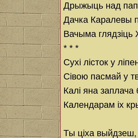
Дрыжыць над пап
Дачка Каралевы 
Вачыма глядзіць 
* * *
Сухі лісток у ліпе
Сівою пасмай у т
Калі яна заплача
Календарам іх кр
Ты ціха выйдзеш,