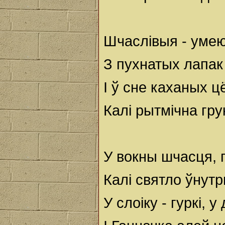
Шчаслівыя - уме
З пухнатых лапак
І ў сне каханых 
Калі рытмічна гру
У вокны шчасця, 
Калі святло ўнутр
У слоіку - гуркі, 