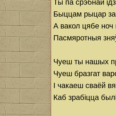
Ты па срэбнай ід
Быццам рыцар заб
А вакол цябе ноч
Пасмяротныя зня
Чуеш ты нашых п
Чуеш бразгат вар
І чакаеш сваёй в
Каб зрабіцца был