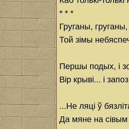
* * *
Груганы, груганы,
Той зімы небяспе
Першы подых, і з
Вір крыві... і зап
...Не ляці ў бязл
Да мяне на сівым 