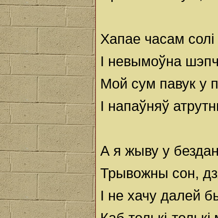
Хапае часам солі 
І невымоўна шэп
Мой сум павук у п
І напаўняў атрут
А я жыву у бездан
Трывожны сон, дз
І не хачу далей бы
Каб толькі-толькі