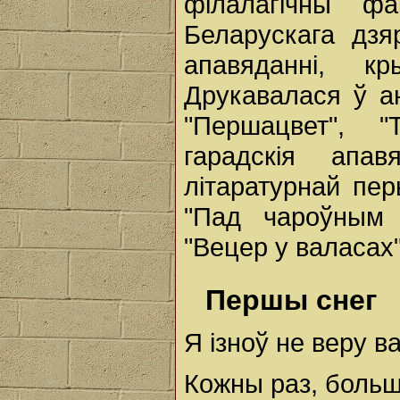
філалагічны фак
Беларускага дзя
апавяданні, к
Друкавалася ў ан
"Першацвет", "
гарадскія апав
літаратурнай пе
"Пад чароўным 
"Вецер у валасах"
Першы снег
Я ізноў не веру в
Кожны раз, больш