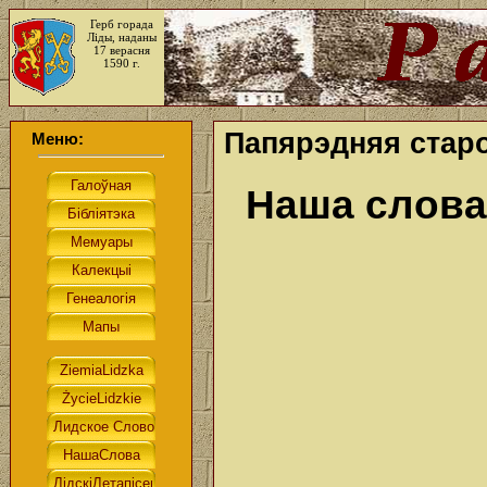
Герб горада
Ліды, наданы
17 верасня
1590 г.
Папярэдняя старо
Меню:
Наша слова.