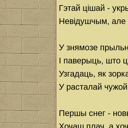
Гэтай цішай - укр
Невідушчым, але
У знямозе прыльн
І паверыць, што ц
Узгадаць, як зор
У расталай чужой
Першы снег - нов
Хочаш плач, а хо