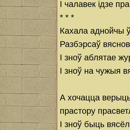
І чалавек ідзе пра
* * *
Кахала аднойчы ў
Разбэрсаў вяснов
І зноў аблятае ж
І зноў на чужыя в
А хочацца верыц
прастору прасве
І зноў быць вясёл