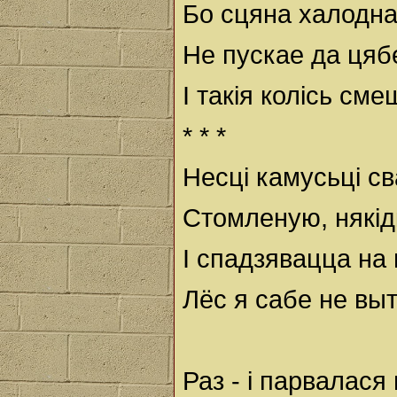
Бо сцяна халодна
Не пускае да цябе
І такія колісь см
* * *
Несці камусьці с
Стомленую, някід
І спадзявацца на 
Лёс я сабе не вы
Раз - і парвалася 