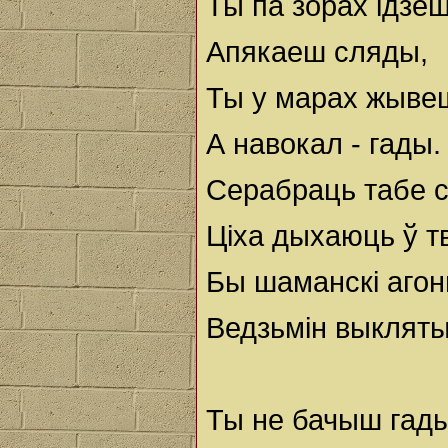
Ты па зорах ідзеш
Апякаеш сляды,
Ты у марах жыве
А навокал - гады.
Серабраць табе с
Ціха дыхаюць ў т
Бы шаманскі агон
Ведзьмін выкляты
Ты не бачыш гады