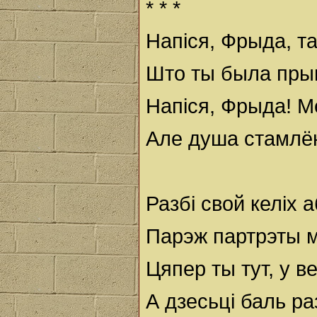
* * *
Напіся, Фрыда, та
Што ты была прыг
Напіся, Фрыда! М
Але душа стамлён
Разбі свой келіх а
Парэж партрэты 
Цяпер ты тут, у ве
А дзесьці баль р