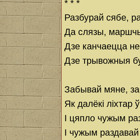
* * *
Разбурай сябе, р
Да слязы, маршчы
Дзе канчаецца не
Дзе трывожныя б
Забывай мяне, з
Як далёкі ліхтар 
І цяпло чужым ра
І чужым раздавай