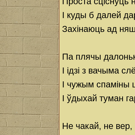
Проста сціснуць н
І куды б далей дар
Захінаюць ад няш
Па плячы далоньк
І ідзі з вачыма сл
І чужым спаміны 
І ўдыхай туман га
Не чакай, не вер, 