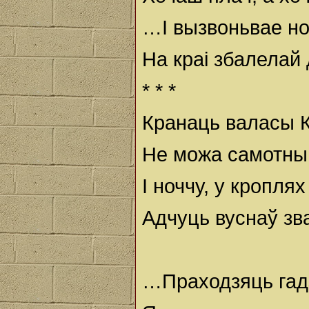
…І вызвоньвае н
На краі збалелай
* * *
Кранаць валасы 
Не можа самотны
І ноччу, у кропля
Адчуць вуснаў зв
…Праходзяць гадз