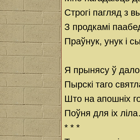
Строгі пагляд з 
З продкамі паабе
Праўнук, унук і с
Я прынясу ў дал
Пырскі таго святл
Што на апошніх г
Поўня для іх ліл
* * *