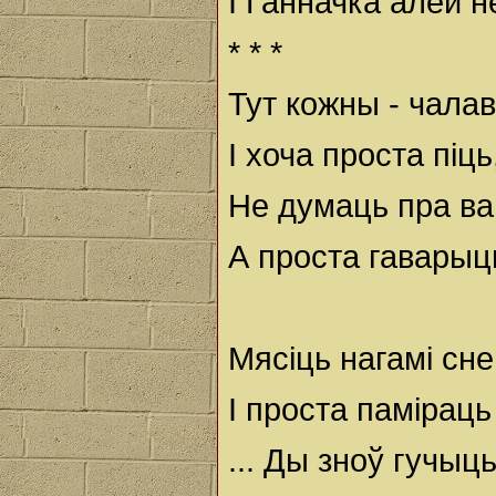
І Ганначка алей н
* * *
Тут кожны - чалав
І хоча проста піц
Не думаць пра ва
А проста гаварыць
Мясіць нагамі снег
І проста паміраць
... Ды зноў гучыц