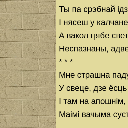
Ты па срэбнай ід
І нясеш у калчане
А вакол цябе све
Неспазнаны, адве
* * *
Мне страшна паду
У свеце, дзе ёсц
І там на апошнім,
Маімі вачыма сус