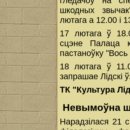
гледачоў на сп
шкодных звычак
лютага а 12.00 і 1
17 лютага ў 18.
сцэне Палаца к
пастаноўку "Вось 
18 лютага ў 11
запрашае Лідскі ў
ТК "Культура Лі
Невымоўна ш
Нарадзілася 21 