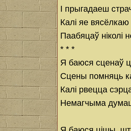
І прыгадаеш стра
Калі яе вясёлкаю
Паабяцаў ніколі н
* * *
Я баюся сценаў ц
Сцены помняць ка
Калі рвецца сэрца
Немагчыма думац
Я баюся цішы, шт