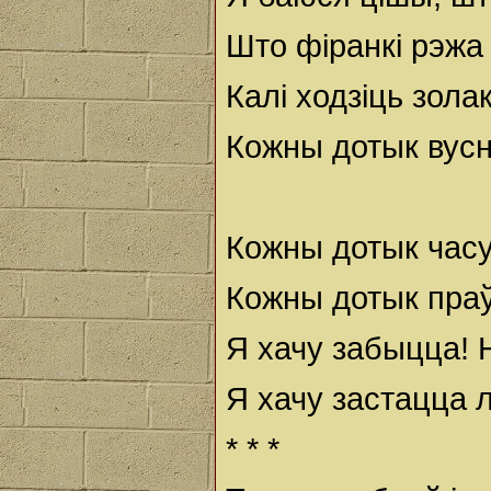
Што фіранкі рэжа
Калі ходзіць зол
Кожны дотык вусн
Кожны дотык часу
Кожны дотык праў
Я хачу забыцца! 
Я хачу застацца 
* * *