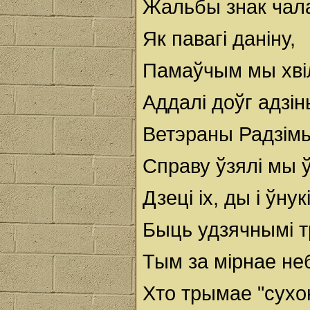
Жальбы знак чал
Як павагі даніну,
Памаўчым мы хвіл
Аддалі доўг адзін
Ветэраны Радзім
Справу ўзялі мы ў 
Дзеці іх, ды і ўнукі
Быць удзячнымі т
Тым за мірнае не
Хто трымае "сухо