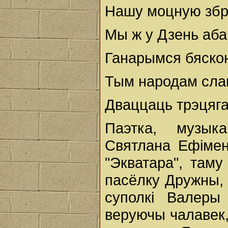
Нашу моцную збр
Мы ж у Дзень аб
Ганарымся бяско
Тым народам сл
Дваццаць трэцяга.
Паэтка, музык
Святлана Ефімен
"Экватара", там
пасёлку Дружны, 
суполкі Валер
веруючы чалавек,