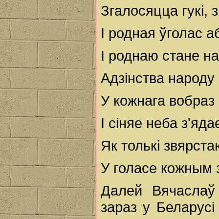
Згалосяцца гукі,
І родная ўголас а
І роднаю стане н
Адзінства народу
У кожнага вобраз 
І сіняе неба з'яда
Як толькі звярст
У голасе кожным 
Далей Вячаслаў
зараз у Беларусі