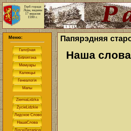
Герб горада
Ліды, наданы
17 верасня
1590 г.
Папярэдняя старо
Меню:
Наша слова.