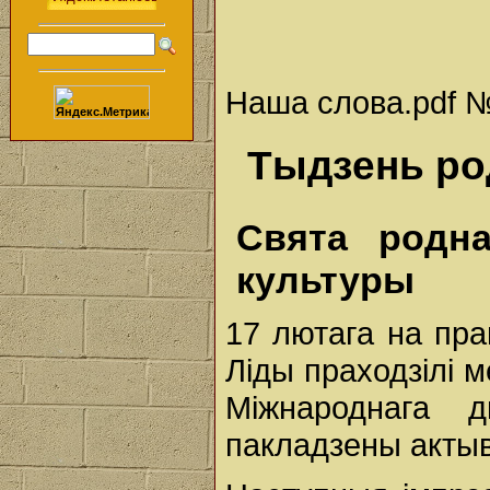
Наша слова.pdf № 
Тыдзень р
Свята родн
культуры
17 лютага на пра
Ліды праходзілі 
Міжнароднага 
пакладзены актыв