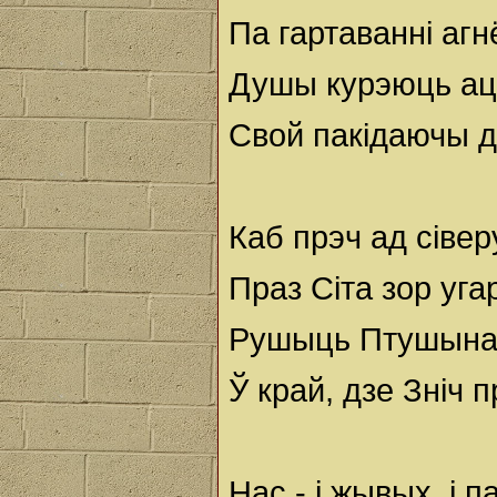
Па гартаванні аг
Душы курэюць ац
Свой пакідаючы д
Каб прэч ад сівер
Праз Сіта зор уга
Рушыць Птушына
Ў край, дзе Зніч 
Нас - і жывых, і 