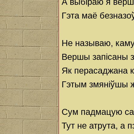
А выбіраю я верш
Гэта маё безназо
Не называю, каму,
Вершы запісаны з 
Як перасаджана к
Гэтым змяніўшы ж
Сум падмацую са
Тут не атрута, а 