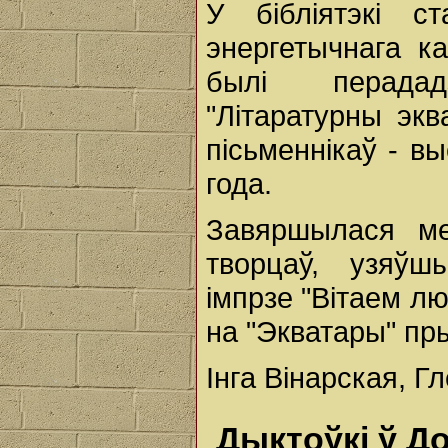
У бібліятэкі ст
энергетычнага к
былі перада
"Літаратурны экв
пісьменнікаў - в
года.
Завяршылася ме
творцаў, узяўш
імпрзе "Вітаем лю
на "Экватары" пры
Інга Вінарская, Г
Дыктоўкі ў Д