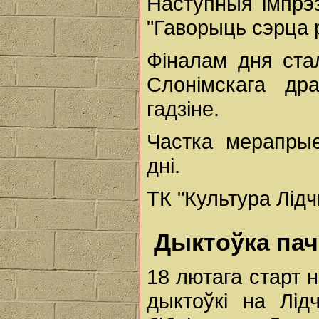
Наступныя імпрэ
"Гаворыць сэрца 
Фіналам дня стал
Слонімскага др
гадзіне.
Частка мерапры
дні.
ТК "Культура Лід
Дыктоўка пач
18 лютага старт 
дыктоўкі на Лі