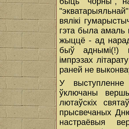
быць "чорны", н
"экватарыяльнай
вялікі гумарысты
гэта была амаль 
жыццё - ад нарад
быў аднымі(!) 
імпрэзах літарат
раней не выконваў
У выступленне
ўключаны верш
лютаўскіх свята
прысвечаных Дню
настраёвыя в