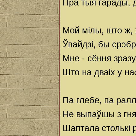
Пра тыя гарады, 
Мой мілы, што ж,
Ўвайдзі, бы срэб
Мне - сёння зразу
Што на дваіх у н
Па глебе, па ралл
Не выпаўшы з гн
Шаптала столькі 