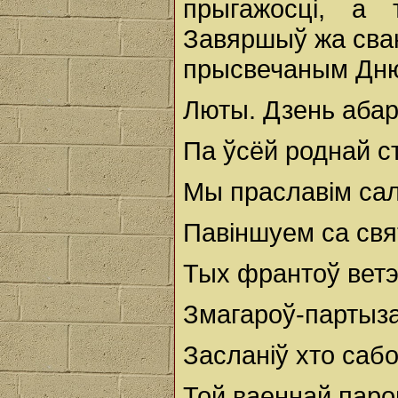
прыгажосці, а 
Завяршыў жа сва
прысвечаным Дню
Люты. Дзень абар
Па ўсёй роднай 
Мы праславім сал
Павіншуем са св
Тых франтоў ветэ
Змагароў-партыза
Засланіў хто саб
Той ваеннай паро