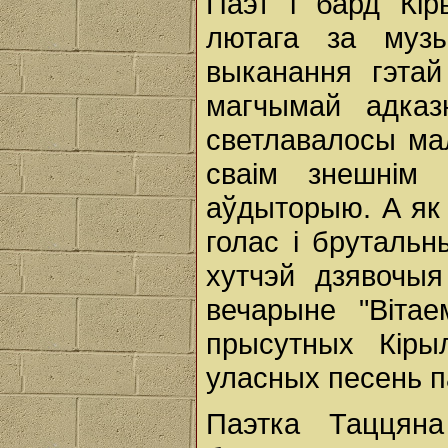
Паэт і бард Кі
лютага за муз
выканання гэтай
магчымай адказ
светлавалосы ма
сваім знешнім 
аўдыторыю. А як н
голас і брутальн
хутчэй дзявочы
вечарыне "Вітае
прысутных Кіры
уласных песень па
Паэтка Таццяна