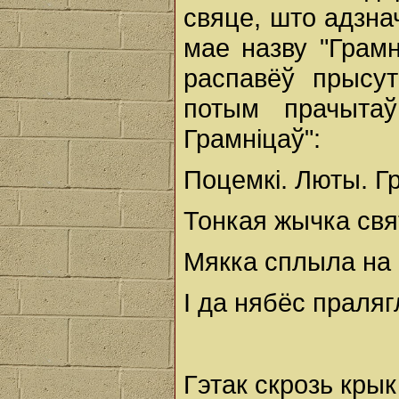
свяце, што адзна
мае назву "Грамн
распавёў прысут
потым прачыта
Грамніцаў":
Поцемкі. Люты. Г
Тонкая жычка свя
Мякка сплыла на
І да нябёс праляг
Гэтак скрозь крык