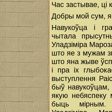
Час застывае, ці
Добры мой сум, я
Навукоўца і гр
чытала прысутн
Уладзіміра Маро
што яе з мужам з
што яна жыве ўсп
і пра іх глыбо
выступлення Раі
быў навукоўцам, 
якую небяспеку 
быць мірным.