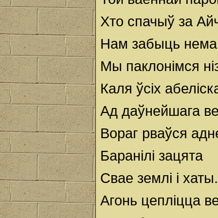
Хто спачыў за Ай
Нам забыць нема
Мы паклонімся ні
Каля ўсіх абеліск
Ад даўнейшага ве
Вораг рваўся адн
Баранілі зацята
Свае землі і хаты.
Агонь цепліцца в