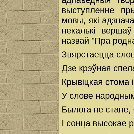
выступленне пр
мовы, які адзнач
некалькі вершаў
назвай "Пра родн
Звярстаецца слова
Дзе крэўная спел
Крывіцкая стома і
У слове народным 
Былога не стане, 
І сонца высокае 