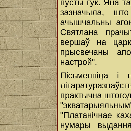
пусты гук. Яна т
зазначыла, шт
ачышчальны агон
Святлана прачы
вершаў на царк
прысвечаны апо
настрой".
Пісьменніца і н
літаратуразнаўс
практычна штогод
"экватарыяльным
"Платанічнае ка
нумары выдання