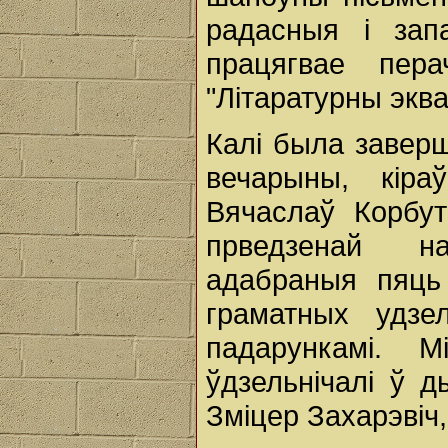
радасныя і зап
працягвае пер
"Літаратурны эква
Калі была завер
вечарыны, кіраў
Вячаслаў Корбут 
прведзенай н
адабраныя пяць
граматных удзе
падарункамі. 
ўдзельнічалі ў 
Зміцер Захарэвіч