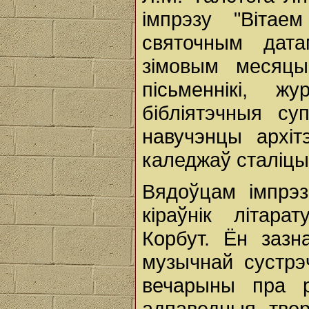
імпрэзу "Вітае
святочным дат
зімовым месяцы
пісьменнікі, ж
бібліятэчныя су
навучэнцы архітэ
каледжаў сталіцы
Вядоўцам імпрэзы
кіраўнік літара
Корбут. Ён зазн
музычнай сустрэ
вечарыны пра р
адпаведныя тво