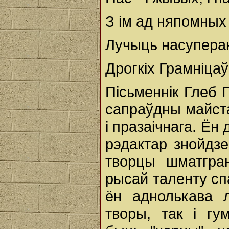
З ім ад няпомных
Лучыць насупера
Дрогкіх Грамніцаў
Пісьменнік Глеб 
сапраўдны майста
і празаічнага. Ён
рэдактар знойдзе
творцы шматгра
рысай таленту сп
ён аднолькава л
творы, так і г