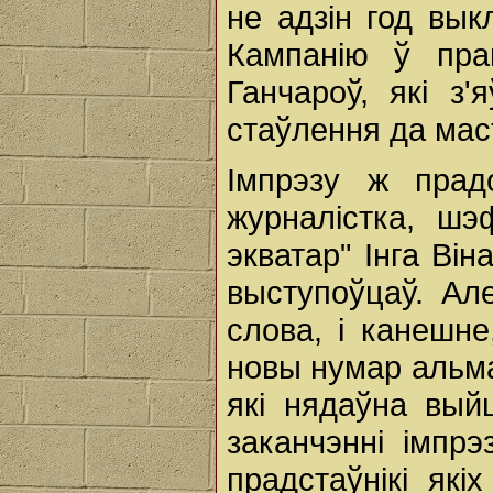
не адзін год вык
Кампанію ў пра
Ганчароў, які з
стаўлення да маст
Імпрэзу ж прадо
журналістка, шэ
экватар" Інга Ві
выступоўцаў. Ал
слова, і канешне
новы нумар альман
які нядаўна вый
заканчэнні імпрэ
прадстаўнікі як