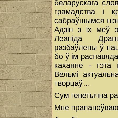
беларускага слов
грамадства і к
сабраўшымся нізк
Адзін з іх меў 
Леаніда Дран
разбаўлены ў наш
бо ў ім распавяда
каханне - гэта 
Вельмі актуальн
творцаў…
Сум генетычна ра
Мне прапаноўваюць