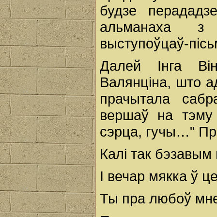
будзе перададз
альманаха з 
выступоўцаў-пісь
Далей Інга Ві
Валянціна, што ад
прачытала сабр
вершаў на тэму 
сэрца, гучы…" Пр
Калі так бэзавым
І вечар мякка ў це
Ты пра любоў мне