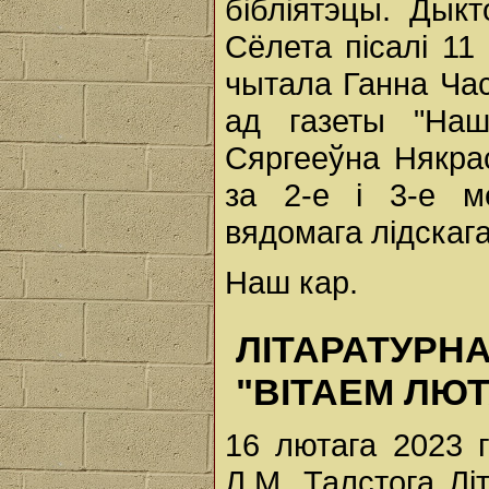
бібліятэцы. Дыкт
Сёлета пісалі 11 
чытала Ганна Ча
ад газеты "Наш
Сяргееўна Някра
за 2-е і 3-е м
вядомага лідскаг
Наш кар.
ЛІТАРАТУ
"ВІТАЕМ ЛЮТ
16 лютага 2023 
Л.М. Талстога Лі