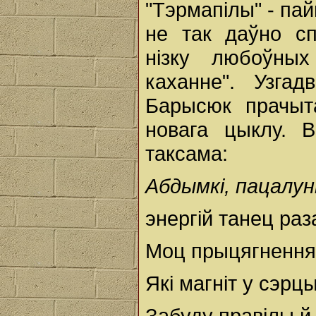
"Тэрмапілы" - пай
не так даўно с
нізку любоўны
каханне". Узга
Барысюк прачыт
новага цыклу. 
таксама:
Абдымкi, пацалунк
энергiй танец раз
Моц прыцягнення
Якi магнiт у сэр
Забуду правiлы й