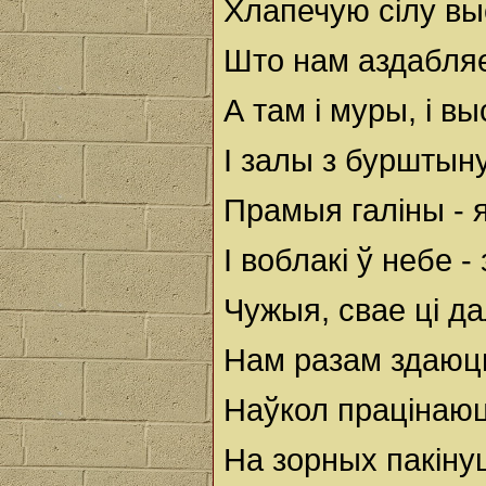
Хлапечую сілу вы
Што нам аздабляе
А там і муры, і вы
І залы з бурштыну,
Прамыя галіны - я
І воблакі ў небе - 
Чужыя, свае ці да
Нам разам здаюцц
Наўкол працінаюц
На зорных пакіну