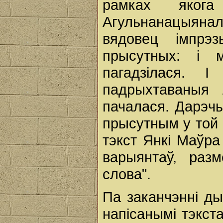
рамках якога
Агульнанацыяна
вядовец імпрэ
прысутных: і 
пагадзілася. 
падрыхтаваныя 
пачалася. Дарэч
прысутным у той 
тэкст Янкі Маўра
варыянтаў, раз
слова".
Па заканчэнні ды
напісанымі тэкста