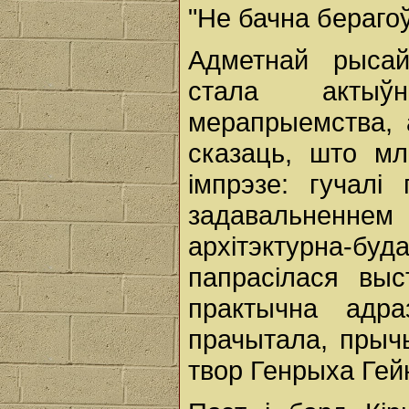
"Не бачна бераго
Адметнай рысай
стала актыў
мерапрыемства, 
сказаць, што мл
імпрэзе: гучалі
задавальненнем 
архітэктурна-буд
папрасілася вы
практычна адр
прачытала, прыч
твор Генрыха Гей