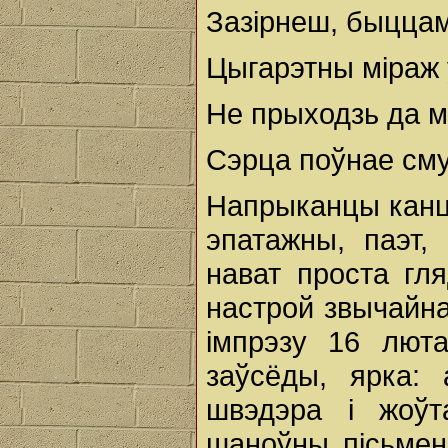
Зазірнеш, быццам
Цыгарэтны міраж у
Не прыходзь да м
Сэрца поўнае сму
Напрыканцы канцэр
эпатажны, паэт,
нават проста гля
настрой звычайна
імпрэзу 16 лют
заўсёды, ярка: 
швэдэра і жоўт
шаноўны пісьменн