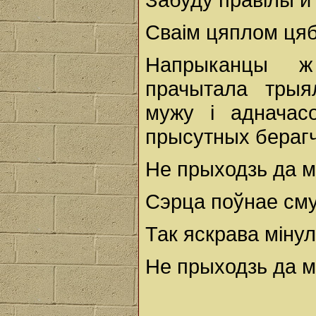
Сваiм цяплом цяб
Напрыканцы ж
прачытала трыя
мужу і адначас
прысутных бераг
Не прыходзь да м
Сэрца поўнае сму
Так яскрава міну
Не прыходзь да м