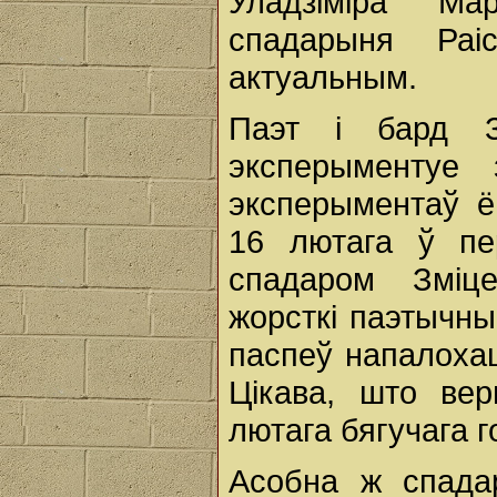
Уладзіміра Ма
спадарыня Раі
актуальным.
Паэт і бард З
эксперыментуе 
эксперыментаў ё
16 лютага ў пе
спадаром Зміц
жорсткі паэтычны
паспеў напалохац
Цікава, што ве
лютага бягучага 
Асобна ж спада