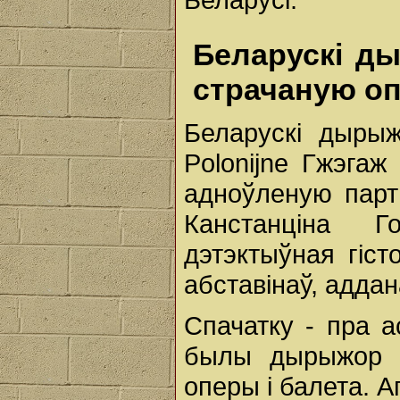
Беларускі ды
страчаную оп
Беларускі дырыж
Polonijne Гжэгаж
адноўленую парт
Канстанціна Г
дэтэктыўная гіст
абставінаў, аддан
Спачатку - пра ас
былы дырыжор б
оперы і балета. 