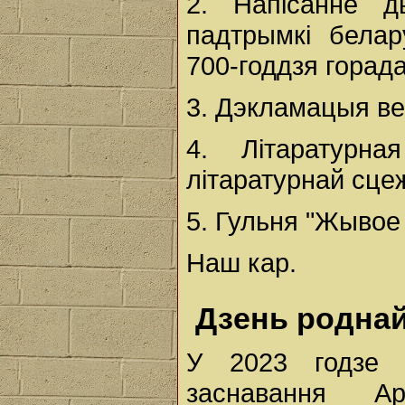
2. Напісанне д
падтрымкi бела
700-годдзя горада
3. Дэкламацыя ве
4. Літаратурн
літаратурнай сце
5. Гульня "Жывое
Наш кар.
Дзень родна
У 2023 годзе 
заснавання А