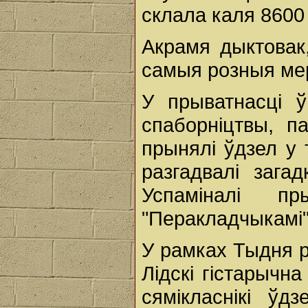
склала каля 8600
Акрамя дыктовак
самыя розныя ме
У прыватнасці 
спаборніцтвы, п
прынялі ўдзел у
разгадвалі загад
Успаміналі пр
"Перакладчыкамі"
У рамках Тыдня 
Лідскі гістарычн
сямікласнікі ўд