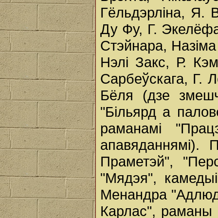
Гёльдэрліна, Я. 
Ду Фу, Г. Экелёфа
Стэйнара, Назіма
Нэлі Закс, Р. Кэ
Сарбеўскага, Г. 
Бёля (дзе змеш
"Більярд а палов
раманамі "Працэ
апавяданнямі). 
Праметэй", "Пер
"Мядэя", камеды
Менандра "Адлюд
Карлас", раманы