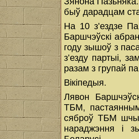
Зянона Пазьняка. 
быў дарадцам ста
На 10 з'ездзе П
Баршчэўскі абран
году зышоў з паса
з'езду партыі, за
разам з групай п
Вікіпедыя.
Лявон Баршчэўс
ТБМ, пастаянны
сяброў ТБМ шчы
нараджэння і 
Беларусі.