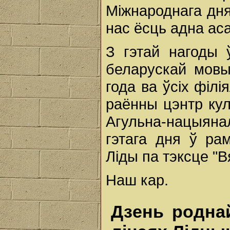
Міжнароднага дн
нас ёсць адна аса
З гэтай нагоды 
беларускай мовы
года ва ўсіх філі
раённы цэнтр кул
Агульна-нацыяна
гэтага дня ў ра
Ліды па тэксце "В
Наш кар.
Дзень роднай