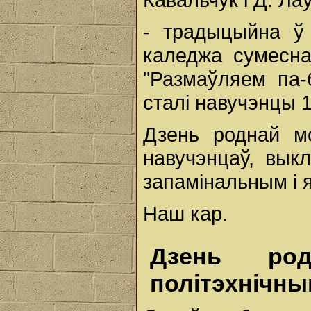
- традыцыйна ў
каледжа сумесна
"Размаўляем па-
сталі навучэнцы 1-
Дзень роднай м
навучэнцаў, выкл
запамінальным і 
Наш кар.
Дзень ро
політэхнічн