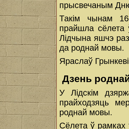
прысвечаным Дню
Такім чынам 16
прайшла сёлета ў
Лідчына яшчэ раз
да роднай мовы.
Яраслаў Грынкеві
Дзень роднай
У Лідскім дзяр
прайходзяць ме
роднай мовы.
Сёлета ў рамках 