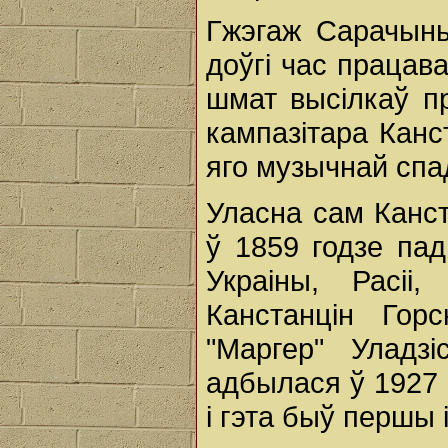
Гжэгаж Сарачыньс
доўгі час працав
шмат высілкаў п
кампазітара Канс
яго музычнай сп
Уласна сам Канста
ў 1859 годзе па
Украіны, Расіі
Канстанцін Гор
"Маргер" Уладз
адбылася ў 1927 
і гэта быў першы 