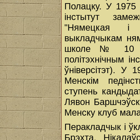
Полацку. У 1975 
інстытут зам
"Нямецкая і 
выкладчыкам ням
школе № 10 П
політэхнічным ін
ўніверсітэт). У 
Менскім педінс
ступень кандыдат
Лявон Баршчэўск
Менску клуб мала
Перакладчык і ўк
Брэхта, Нікалаў