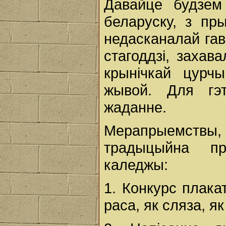
Давайце будзем
беларуску, з пр
недасканалай гав
стагоддзі, захав
крынічкай цурч
жывой. Для гэт
жаданне.
Мерапрыемствы
традыцыйна пр
каледжы:
1. Конкурс плака
раса, як сляза, як