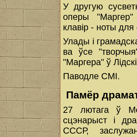
У другую сусвет
оперы "Маргер"
клавір - ноты для
Улады і грамадск
ва ўсе "творчыя
"Маргера" ў Лідск
Паводле СМІ.
Памёр драмат
27 лютага ў М
сцэнарыст і дра
СССР, заслужа