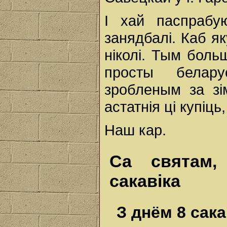
І хай паспраб
занядбалі. Каб як
ніколі. Тым больш
просты белару
зробленым за зі
астатнія ці купіць
Наш кар.
Са святам, 
сакавіка
З днём 8 сака