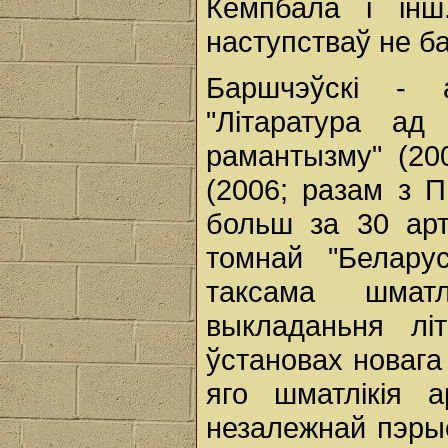
Кемпбала і інш
наступстваў не ба
Баршчэўскі - 
"Літаратура ад
рамантызму" (200
(2006; разам з 
больш за 30 арт
томнай "Беларус
таксама шмат
выкладаньня лі
ўстановах новага
яго шматлікія а
незалежнай пэрыё