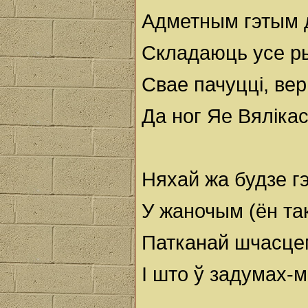
Адметным гэтым 
Складаюць усе 
Свае пачуцці, вер
Да ног Яе Вяліка
Няхай жа будзе гэ
У жаночым (ён так
Патканай шчасцем
І што ў задумах-м