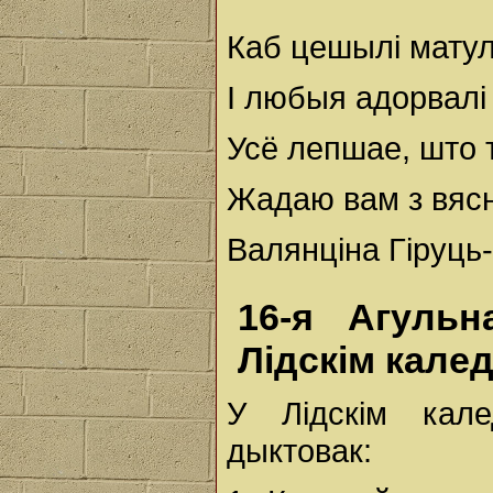
Каб цешылі матул
І любыя адорвалі
Усё лепшае, што т
Жадаю вам з вяс
Валянціна Гіруць-
16-я Агульн
Лідскім кале
У Лідскім кале
дыктовак: