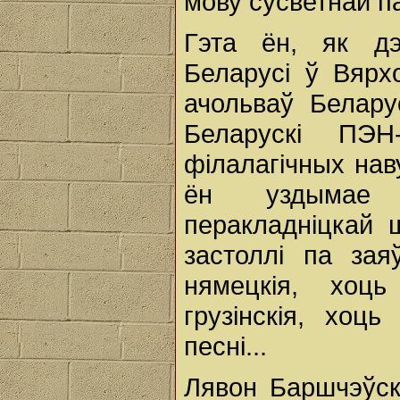
мову сусветнай паэ
Гэта ён, як дэ
Беларусі ў Вярх
ачольваў Белару
Беларускі ПЭН
філалагічных наву
ён уздымае 
перакладніцкай 
застоллі па зая
нямецкія, хоць
грузінскія, хоц
песні...
Лявон Баршчэўскі