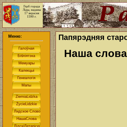
Герб горада
Ліды, наданы
17 верасня
1590 г.
Папярэдняя старо
Меню:
Наша слова.