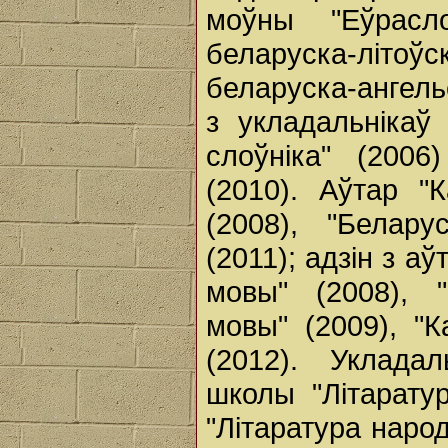
моўны "Еўраслоў
беларуска-літоўск
беларуска-ангельс
з укладальнікаў
слоўніка" (2006
(2010). Аўтар "
(2008), "Беларус
(2011); адзін з а
мовы" (2008), "
мовы" (2009), "
(2012). Уклада
школы "Літаратур
"Літаратура народ