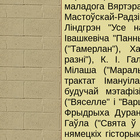
маладога Вяртэра"
Мастоўскай-Радз
Ліндгрэн "Усе 
Івашкевіча "Панн
("Тамерлан"), 
разні"), К. І. Г
Мілаша ("Мараль
трактат Імануі
будучай мэтафіз
("Вяселле" і "Вар
Фрыдрыха Дуранм
Гаўла ("Свята ў 
нямецкіх гісторык