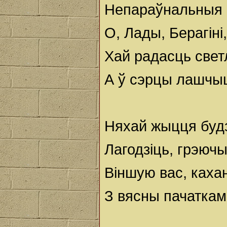
Непараўнальныя 
О, Лады, Берагіні
Хай радасць свет
А ў сэрцы лашчы
Няхай жыцця буд
Лагодзіць, грэючы
Віншую вас, каха
З вясны пачаткам