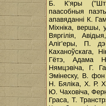
Б. К'яры ("Шт
паасобныя паэты
апавяданні К. Га
Міхніка, вершы, 
Вяргілія, Авіды
Аліг'еры, П. 
Каханоўскага, Н
Гётэ, Адама Н
Нямцэвіча, Г. Г
Эмінеску, В. фо
Н. Бяліка, Х. Р. 
Ю. Чаховіча, Ферн
Граса, Т. Транст