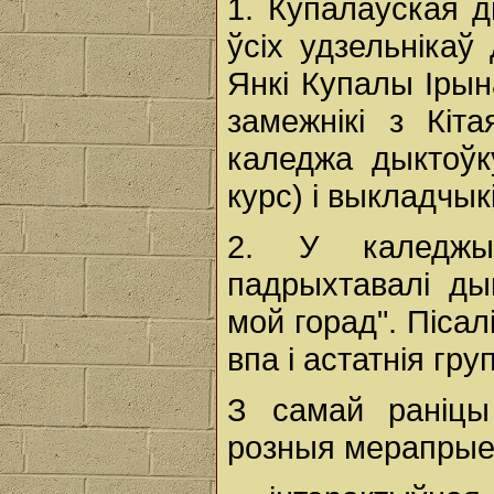
1. Купалаўская 
ўсіх удзельнікаў
Янкі Купалы Ірын
замежнікі з Кіта
каледжа дыктоўк
курс) і выкладчыкі
2. У каледжы
падрыхтавалі ды
мой горад". Пісалі
впа і астатнія гру
З самай раніцы
розныя мерапрые