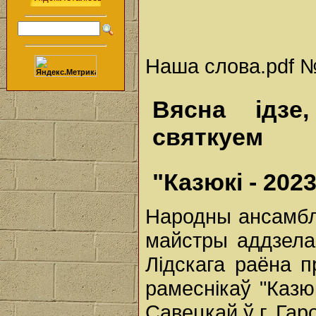
Наша слова.pdf № 
Вясна ідзе
святкуем
"Казюкі - 202
Народны ансамбль
майстры аддзела
Лідскага раёна 
рамеснікаў "Казю
Савецкай ў г. Гаро