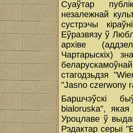
Суаўтар публ
незалежнай куль
сустрэчы кіраўн
Еўразвязу ў Люблі
архіве (аддзе
Чартарыскіх) з
беларускамоўн
стагодзьдзя "Wier
"Jasno czerwony r
Баршчэўскі бы
bialoruska", яка
Уроцлаве ў выда
Рэдактар серыі "Е