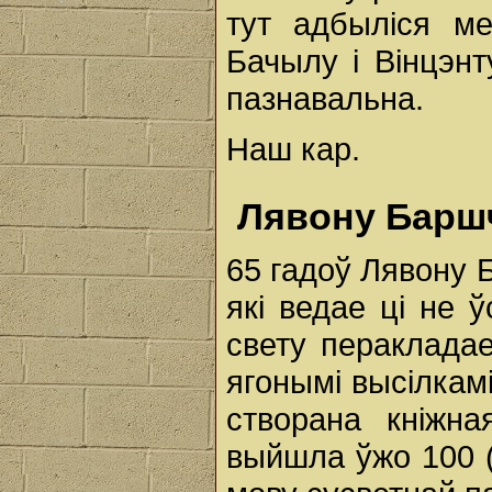
тут адбыліся м
Бачылу і Вінцэнт
пазнавальна.
Наш кар.
Лявону Баршч
65 гадоў Лявону 
які ведае ці не ў
свету перакладае
ягонымі высілкамі
створана кніжн
выйшла ўжо 100 (