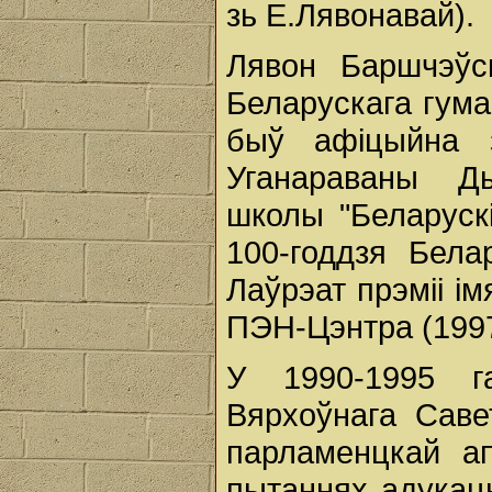
зь Е.Лявонавай).
Лявон Баршчэўс
Беларускага гуман
быў афіцыйна 
Уганараваны Д
школы "Беларускі
100-годдзя Бела
Лаўрэат прэміі і
ПЭН-Цэнтра (1997
У 1990-1995 г
Вярхоўнага Савет
парламенцкай ап
пытаннях адукацы