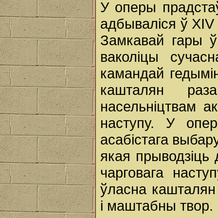
У оперы прадстаў
адбываліся ў XIV
Замкавай гары ў
ваколіцы сучас
камандай гедымін
кашталян ра
насельніцтвам ак
наступу. У опе
асабістага выбару
якая прыводзіць 
чарговага наступ
ўласна кашталян
і маштабны твор.