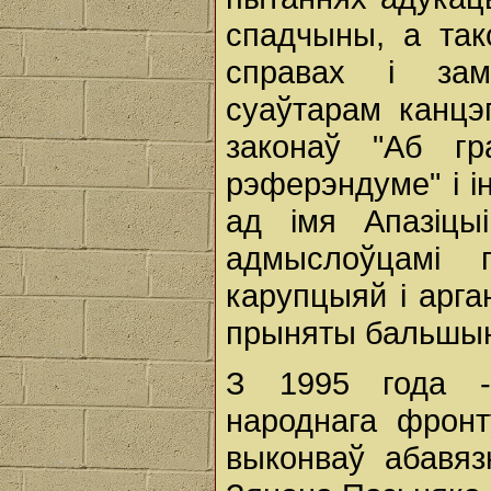
спадчыны, а так
справах і зам
суаўтарам канцэ
законаў "Аб гр
рэферэндуме" і ін
ад імя Апазіцы
адмыслоўцамі 
карупцыяй і арга
прыняты бальшын
З 1995 года -
народнага фронт
выконваў абавяз