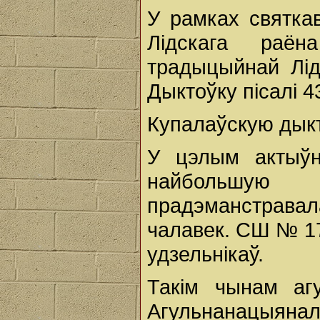
У рамках святкав
Лідскага раё
традыцыйнай Лід
Дыктоўку пісалі 4
Купалаўскую дыкто
У цэлым актыўн
найбольшую 
прадэманстравал
чалавек. СШ № 17
удзельнікаў.
Такім чынам агу
Агульнанацыяна