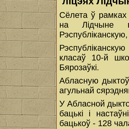
ліцэях Лідч
Сёлета ў рамках
на Лідчыне п
Рэспубліканскую,
Рэспубліканскую
класаў 10-й шк
Бярозаўкі.
Абласную дыктоў
агульнай сярэдня
У Абласной дыктоў
бацькі і настаўн
бацькоў - 128 чал