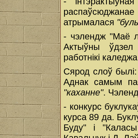
- інтэрактыўна
распаўсюджан
атрымалася
"бул
- чэлендж "Маё 
Актыўны ўдзел 
работнікі каледжа
Сярод слоў былі
Аднак самым па
"каханне"
. Чэленд
- конкурс буклук
курса 89 да. Буклу
Буду" і "Калас
Кавальчук і Д. Л