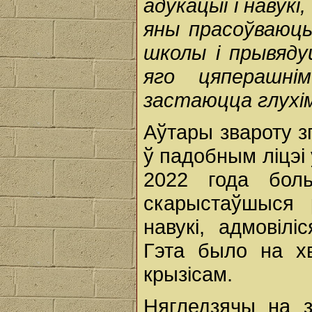
адукацыі і навукі
яны прасоўваюць,
школы і прывяду
яго цяперашні
застаюцца глухім
Аўтары звароту з
ў падобным ліцэі
2022 года боль
скарыстаўшыся 
навукі, адмовіл
Гэта было на хв
крызісам.
Нягледзячы на з