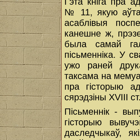
Гэта кніга пра 
№ 11, якую аўта
асаблівыя поспе
канешне ж, прэзе
была самай га
пісьменніка. У св
ужо раней друк
таксама на мемуа
пра гісторыю ад
сярэдзіны XVIII ст.
Пісьменнік - вы
гісторыю вывуч
даследчыкаў, як