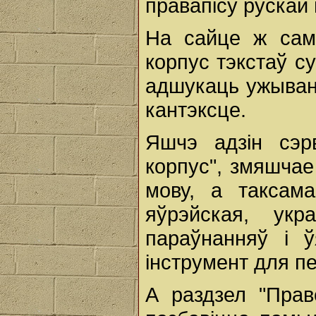
правапісу рускай 
На сайце ж сам
корпус тэкстаў с
адшукаць ужыванн
кантэксце.
Яшчэ адзін сэрв
корпус", змяшчае
мову, а таксам
яўрэйская, укр
параўнанняў і 
інструмент для пе
А раздзел "Прав