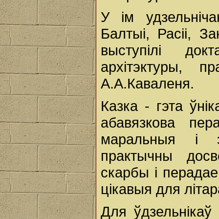
У ім удзельніча
Балтыі, Расіі, З
выступілі док
архітэктуры, п
А.А.Каваленя.
Казка - гэта ўн
абавязкова пер
маральныя і э
практычны досв
скарбы і перадае
цікавыя для літа
Для ўдзельнікаў