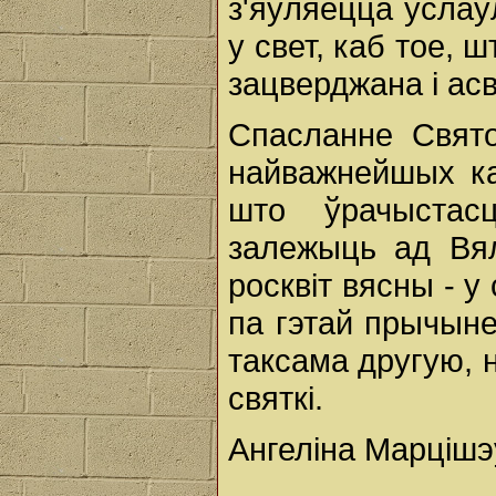
з'яўляецца ўсла
у свет, каб тое, 
зацверджана і ас
Спасланне Свят
найважнейшых ка
што ўрачыстас
залежыць ад Вял
росквіт вясны - 
па гэтай прычын
таксама другую, 
святкі.
Ангеліна Марцішэ