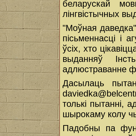
беларускай мов
лінгвістычных вы
"Моўная даведка"
пісьменнасці і а
ўсіх, хто цікаві
выданняў Інсты
адлюстраванне фа
Дасылаць пыта
daviedka@belcent
толькі пытанні, 
шырокаму колу чы
Падобны па функ