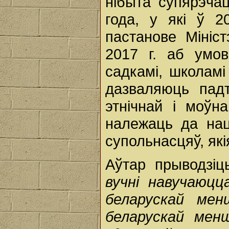
нібыта супярэча
года, у які ў 2
пастанове Мініст
2017 г. аб умов
садкамі, школамі 
дазваляюць пад
этнічнай і моўн
належаць да нац
супольнасцяў, як
Аўтар прыводзі
вучні навучаюцц
беларускай менш
беларускай менш