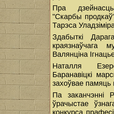
Пра дзейнасць
"Скарбы продкаў
Тарэса Уладзімір
Здабыткі Дараг
краязнаўчага 
Валянціна Ігнаць
Наталля Езер
Баранавіцкі мар
захоўвае памяць 
Па заканчэнні 
ўрачыстае ўзна
конкурса прафесі