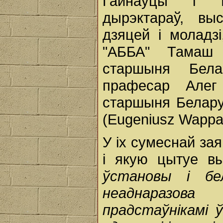
Гайнаўцы і Б
дырэктараў, вы
дзяцей і моладз
"АББА" Тамаш Г
старшыня Белар
прафесар Алег
старшыня Белару
(Eugeniusz Wappa
У іх сумеснай за
і якую цытуе в
ўстановы і бе
неаднаразова
прадстаўнікамі 