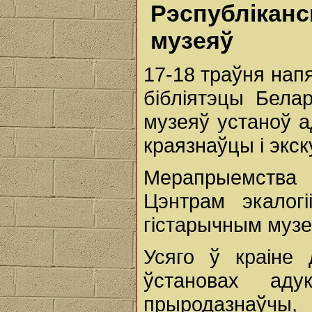
Рэспублікан
музеяў
17-18 траўня нап
бібліятэцы Белар
музеяў устаноў ад
краязнаўцы і экск
Мерапрыемства б
Цэнтрам экалог
гістарычным музе
Усяго ў краіне
ўстановах аду
прыродазнаўчы,