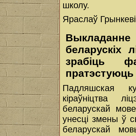
школу.
Яраслаў Грынкеві
Выкладан
беларускіх 
зрабіць фа
пратэстуюць
Падляшская к
кіраўніцтва л
беларускай мове
унесці змены ў с
беларускай мов