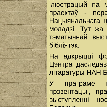
ілюстрацый па м
праектаў - пера
Нацыянальнага ц
моладзі. Тут жа
тэматычнай выс
бібліятэк.
На адкрыцці фо
Цэнтра даследав
літаратуры НАН Б
У праграме к
прэзентацыі, пра
выступленні но