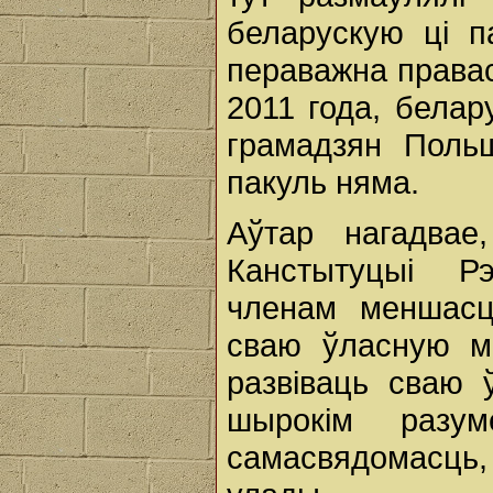
беларускую ці п
пераважна права
2011 года, белар
грамадзян Поль
пакуль няма.
Аўтар нагадва
Канстытуцыі Рэ
членам меншасц
сваю ўласную мо
развіваць сваю 
шырокім разум
самасвядомасць,