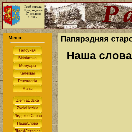
Герб горада
Ліды, наданы
17 верасня
1590 г.
Папярэдняя старо
Меню:
Наша слова.