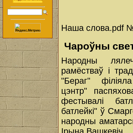
Наша слова.pdf № 
Чароўны свет
Народны ляле
рамёстваў і тра
"Бераг" філіяла
цэнтр" паспяхо
фестывалі бат
батлейкі" ў Смар
народны аматарск
Ірына Вашкевіч.