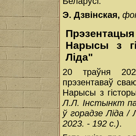
Беларусі.
Э. Дзвінская,
фо
Прэзентацыя
Нарысы з гі
Ліда"
20 траўня 202
прэзентаваў сваю
Нарысы з гісторы
Л.Л. Інстынкт па
ў горадзе Ліда /
2023. - 192 с.)
.