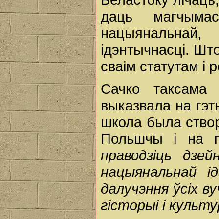
даць магчыма
нацыянальнай,
ідэнтычнасці. Шт
сваім статутам і р
Сачко таксама
выказвала на гэты
школа была створ
Польшчы і на п
праводзіць дзе
нацыянальнай ід
далучэння ўсіх в
гісторыі і культ