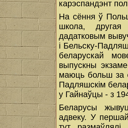
карэспандэнт пол
На сёння ў Польш
школа, другая
дадатковым выву
і Бельску-Падляш
беларускай мов
выпускны экзаме
маюць больш за с
Падляшскім белар
у Гайнаўцы - з 194
Беларусы жыву
адвеку. У перша
тут размаўлялі 