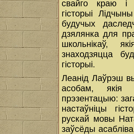
свайго краю і 
гісторыі Лідчын
будучых даслед
дзялянка для пр
школьнікаў, як
знаходзяцца бу
гісторыі.
Леанід Лаўрэш в
асобам, якія 
прэзентацыю: заг
настаўніцы гіс
рускай мовы Нат
заўсёды асаблів