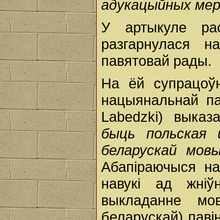
адукацыйных ме
У артыкуле ра
разгарнулася 
павятовай рады.
На ёй супрацоўн
нацыянальнай па
Labedzki) выка
быць польская 
беларускай мовы
Абапіраючыся на
навукі ад жні
выкладанне мо
беларускай) паві