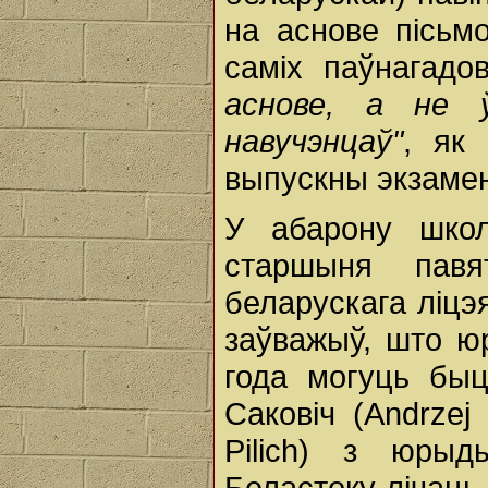
на аснове пісьм
саміх паўнагад
аснове, а не 
навучэнцаў"
, як
выпускны экзаме
У абарону шко
старшыня пав
беларускага ліцэ
заўважыў, што ю
года могуць бы
Саковіч (Andrzej
Pilich) з юрыд
Беластоку лічац