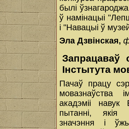
былі ўзнагароджа
ў намінацыі "Леп
і "Навацыі ў музе
Эла Дзвінская,
ф
Запрацаваў 
Інстытута мо
Пачаў працу сэр
мовазнаўства 
акадэміі навук
пытанні, якія 
значэння і ўжы