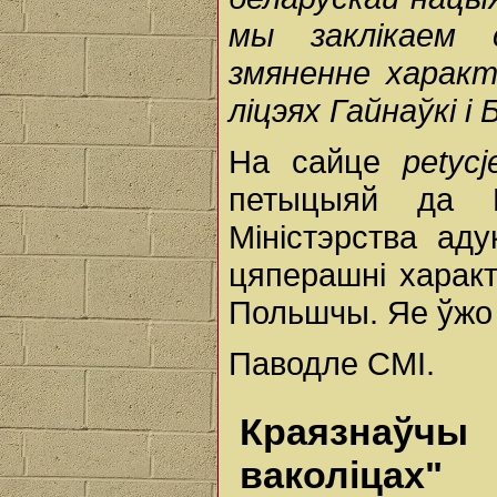
мы заклікаем с
змяненне характ
ліцэях Гайнаўкі і
На сайце
petycj
петыцыяй да П
Міністэрства аду
цяперашні харак
Польшчы. Яе ўжо 
Паводле СМІ.
Краязнаўчы 
ваколіцах"