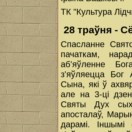
ТК "Культура Лід
28 траўня - С
Спасланне Свят
пачаткам, нар
аб'яўленне Бо
з'яўляецца Бог
Сына, які ў ахвя
але на 3-ці дзе
Святы Дух сых
апосталаў, Марыю
дарамі. Іншымі