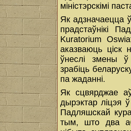
міністэрскімі паст
Як адзначаецца ў
прадстаўнікі Па
Kuratorium Oswia
аказваюць ціск 
ўнеслі змены ў
зрабіць беларус
па жаданні.
Як сцвярджае аў
дырэктар ліцэя ў
Падляшскай кура
тым, што два а