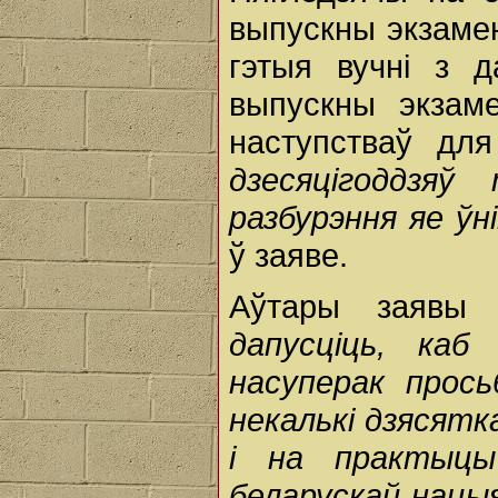
выпускны экзамен
гэтыя вучні з 
выпускны экзаме
наступстваў дл
дзесяцігоддзя
разбурэння яе ўн
ў заяве.
Аўтары заявы 
дапусціць, каб
насуперак прось
некалькі дзясятк
і на практыцы
беларускай нацы