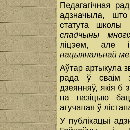
Педагагічная ра
адзначыла, што
статута школы
спадчыны многі
ліцэем, але
нацыянальнай ме
Аўтар артыкула зв
рада ў сваім 
дзеянняў, якія б 
на пазіцыю бац
агучаная ў лістап
У публікацыі адз