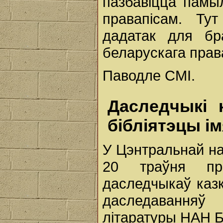
пазбавіцца памы
правапісам. Т
дадатак для бр
беларускага права
Паводле СМІ.
Даследчыкі 
бібліятэцы ім
У Цэнтральнай на
20 траўня пр
даследчыкаў казк
даследаванняў
літаратуры НАН Б