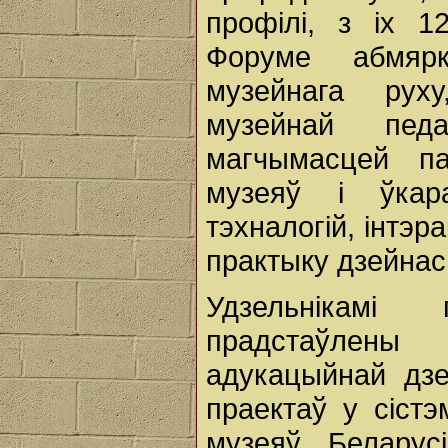
профілі, з іх 1
Форуме абмярк
музейнага рух
музейнай педа
магчымасцей па
музеяў і ўкар
тэхналогій, інтэ
практыку дзейнас
Удзельнікамі
прадстаўлены
адукацыйнай дзе
праектаў у сіст
музеяў Беларус