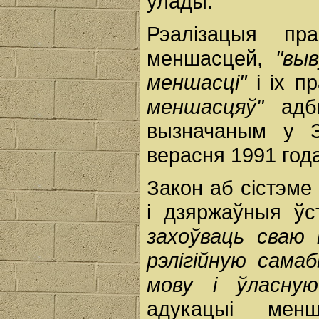
улады.
Рэалізацыя пр
меншасцей,
"вы
меншасці"
і іх п
меншасцяў"
адбы
вызначаным у З
верасня 1991 года
Закон аб сістэме
і дзяржаўныя ў
захоўваць сваю 
рэлігійную сама
мову і ўласную
адукацыі мен