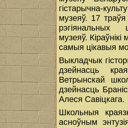
гістарычна-кул
музеяў. 17 траўя
рэгіянальных ш
музеяў. Кіраўнікі
самыя цікавыя м
Выкладчык гістор
дзейнасць края
Ветрынскай шко
дзейнасць Брані
Алеся Савіцкага.
Школьныя краяз
асноўным энтузі