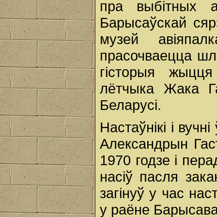
пра выбітных 
Барысаўскай ся
музей авіяпа
прасочваецца шля
гісторыя жыцця
лётчыка Жака Га
Беларусі.
Настаўнікі і вучн
Александрын Гас
1970 годзе і пер
насіў пасля зака
загінуў у час нас
у раёне Барысава