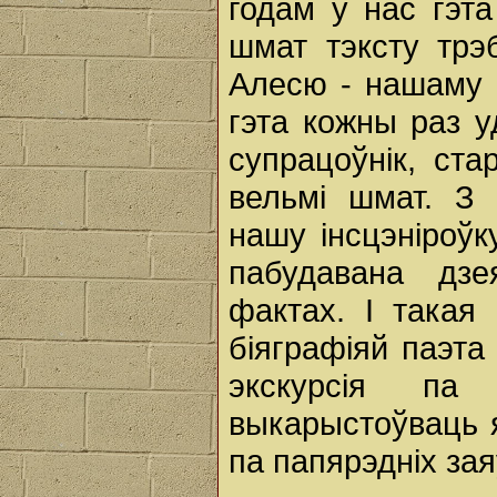
годам у нас гэт
шмат тэксту трэ
Алесю - нашаму 
гэта кожны раз у
супрацоўнік, ст
вельмі шмат. З
нашу інсцэніроўк
пабудавана дз
фактах. І такая
біяграфіяй паэт
экскурсія па
выкарыстоўваць я
па папярэдніх зая