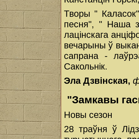
Творы " Каласок",
песня", " Наша з
лацінскага анціф
вечарыны ў выкан
сапрана - лаўрэ
Сакольнік.
Эла Дзвінская,
ф
"Замкавы гас
Новы сезон
28 траўня ў Лід