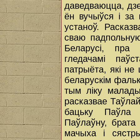
даведваюцца, дзе
ён вучыўся і за
устаноў. Расказв
сваю падпольную
Беларусі, пра
гледачамі паўс
патрыёта, які не
беларускім фальк
тым ліку малад
расказвае Таўлай
бацьку Паўла 
Паўлаўну, брата 
мачыха і сястр