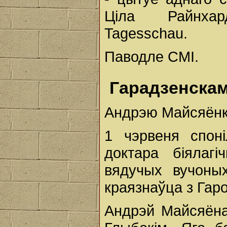
Ціла Райнха
Tagesschau.
Паводле СМІ.
Гарадзенскам
Андрэю Майсяёнк
1 чэрвеня спон
доктара біялаг
вядучых вучоных
краязнаўца з Гар
Андрэй Майсяёна