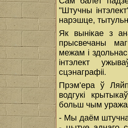
Сам балет падзе
"Штучны інтэлект"
нарэшце, тытульн
Як вынікае з ан
прысвечаны маг
межам і здольнас
інтэлект ужыв
сцэнаграфіі.
Прэм'ера ў Ляй
водгукі крытыка
больш чым уража
- Мы даём штучна
- цытуе аднаго с