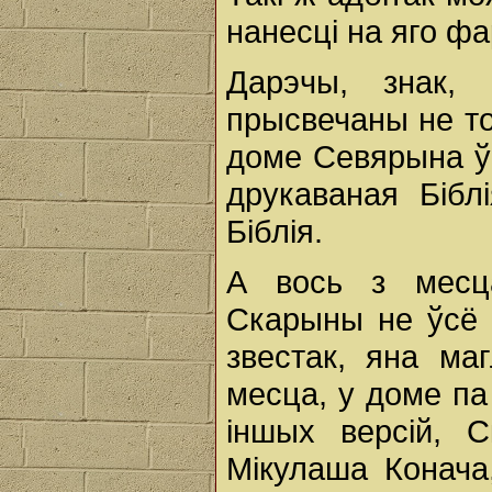
нанесці на яго фа
Дарэчы, знак,
прысвечаны не то
доме Севярына ў
друкаваная Бібл
Біблія.
А вось з месца
Скарыны не ўсё 
звестак, яна ма
месца, у доме п
іншых версій, 
Мікулаша Конача