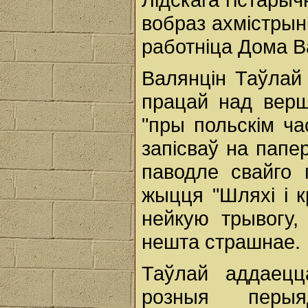
вобраз ахмістрыні
работніца Дома В
Валянцін Таўлай
працай над верш
"пры польскім час
запісваў на папе
паводле свайго 
жыцця "Шляхі і к
нейкую трывогу,
нешта страшнае.
Таўлай аддаецц
розныя перы