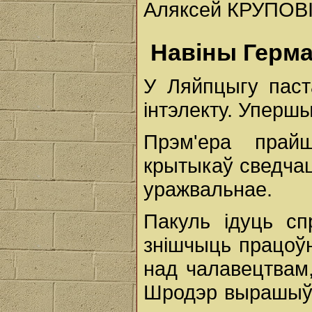
Аляксей КРУПОВІ
Навіны Герма
У Ляйпцыгу паст
інтэлекту. Уперш
Прэм'ера прай
крытыкаў сведча
уражвальнае.
Пакуль ідуць сп
знішчыць працоў
над чалавецтвам
Шродэр вырашыў п