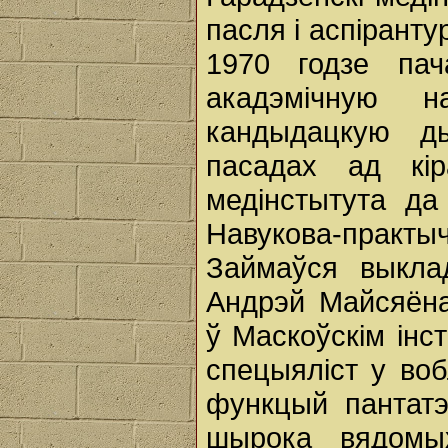
пасля і аспіранту
1970 годзе па
акадэмічную 
кандыдацкую д
пасадах ад кір
медінстытута да
Навукова-прак
Займаўся выкла
Андрэй Майсяёна
ў Маскоўскім інс
спецыяліст у воб
функцый пантатэ
шырока вядомы