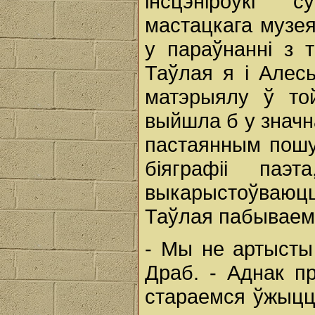
інсцэніроўкі с
мастацкага музея
у параўнанні з 
Таўлая я і Алесь
матэрыялу ў той
выйшла б у значн
пастаянным пошу
біяграфіі па
выкарыстоўваюц
Таўлая пабываем
- Мы не артысты
Драб. - Аднак пр
стараемся ўжыцца