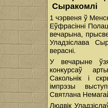
Сыракомлі
1 чэрвеня ў Менск
Еўфрасінні Пола
вечарына, прысв
Уладзіслава Сы
верасні.
У вечарыне ўз
конкурсаў арты
Сакольнік і ск
імпрэзы выступ
Святлана Немага
Людвік Уладзісла