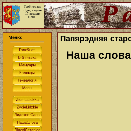
Герб горада
Ліды, наданы
17 верасня
1590 г.
Папярэдняя старо
Меню:
Наша слова.