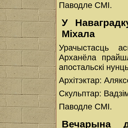
Паводле СМІ.
У Наваградк
Міхала
Урачыстасць а
Арханёла прайш
апостальскі нунцы
Архітэктар: Аляк
Скульптар: Вадзі
Паводле СМІ.
Вечарына д