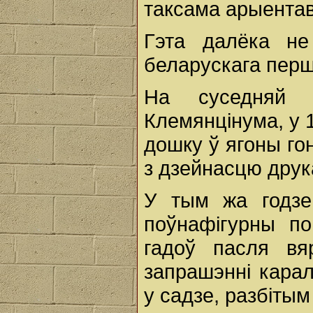
таксама арыентав
Гэта далёка не
беларускага перш
На суседняй 
Клемянцінума, у 
дошку ў ягоны гон
з дзейнасцю друк
У тым жа годзе
поўнафігурны по
гадоў пасля в
запрашэнні кара
у садзе, разбітым