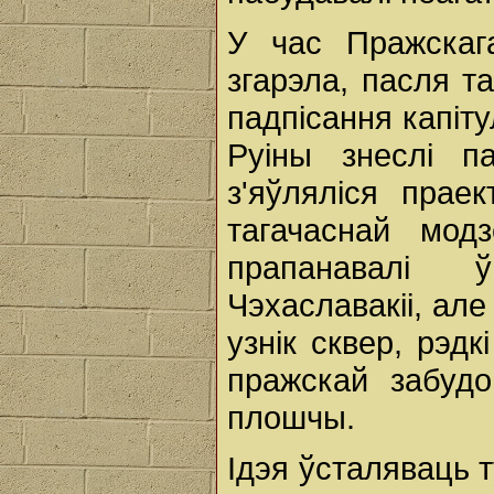
У час Пражскаг
згарэла, пасля та
падпісання капіту
Руіны знеслі 
з'яўляліся прае
тагачаснай модз
прапанавалі 
Чэхаславакіі, але
узнік сквер, рэд
пражскай забуд
плошчы.
Ідэя ўсталяваць т