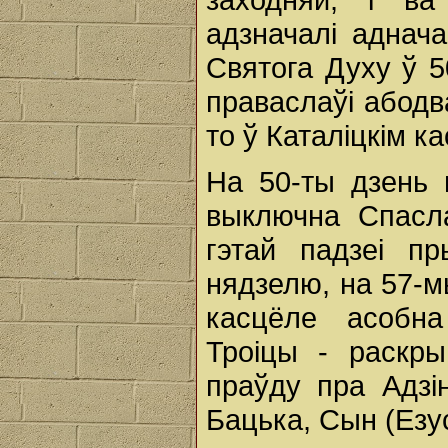
адзначалі аднач
Святога Духу ў 5
праваслаўі абодв
то ў Каталіцкім ка
На 50-ты дзень 
выключна Спасл
гэтай падзеі п
нядзелю, на 57-м
касцёле асобн
Троіцы - раскр
праўду пра Адзі
Бацька, Сын (Езу