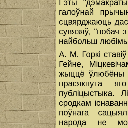
Гэты "дэмакраты
галоўнай прычын
сцвярджаюць дасл
сувязяў, "побач
найбольш любімых
А. М. Горкі ставі
Гейне, Міцкевіч
жыццё ўлюбёны 
прасякнута яг
публіцыстыка. 
сродкам існаванн
поўнага сацыял
народа не мо