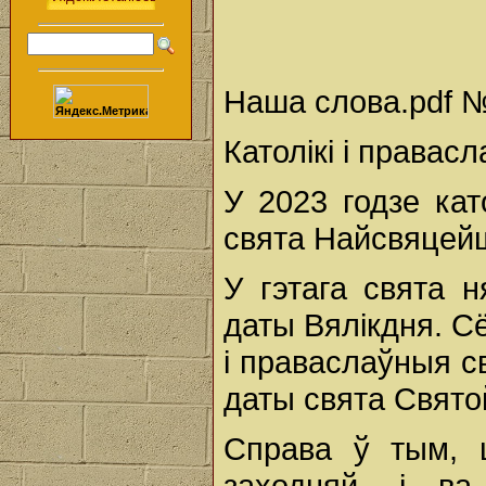
Наша слова.pdf № 
Католікі і правас
У 2023 годзе кат
свята Найсвяцейша
У гэтага свята 
даты Вялікдня. С
і праваслаўныя св
даты свята Святой
Справа ў тым, 
заходняй, і ва