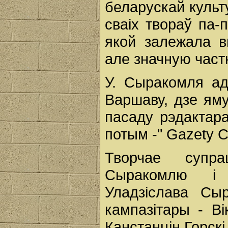
беларускай культ
сваіх твораў па-
якой залежала в
але значную частк
У. Сыракомля ад
Варшаву, дзе яму
пасаду рэдактара 
потым -" Gazety C
Творчае супра
Сыракомлю і
Уладзіслава Сы
кампазітары - В
Канстанцін Горскі,