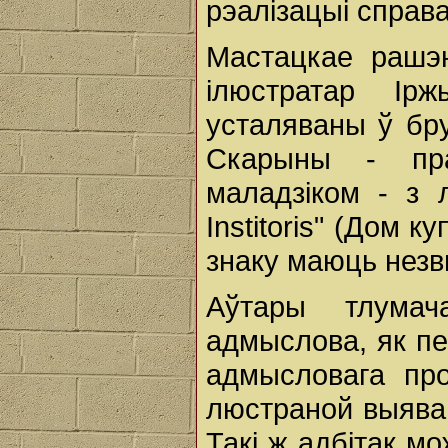
рэалізацыі справ
Мастацкае рашэн
ілюстратар Ірж
усталяваны ў бру
Скарыны - пр
маладзіком - з л
Institoris" (Дом 
знаку маюць нез
Аўтары тлума
адмыслова, як пер
адмысловага про
люстраной выявай
Такі ж адбітак мо