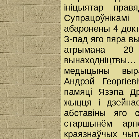
ініцыятар прав
Супрацоўнікам
абаронены 4 докт
З-пад яго пяра в
атрымана 20
вынаходніцтвы… З
медыцыны выра
Андрэй Георгіе
памяці Язэпа Др
жыцця і дзейнас
абставіны яго 
старшынём аргк
краязнаўчых чыта