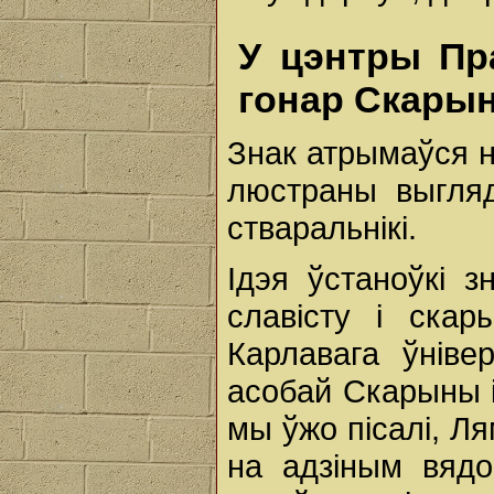
У цэнтры Пра
гонар Скары
Знак атрымаўся 
люстраны выгляд
стваральнікі.
Ідэя ўстаноўкі з
славісту і скар
Карлавага ўніве
асобай Скарыны і
мы ўжо пісалі, Л
на адзіным вядо