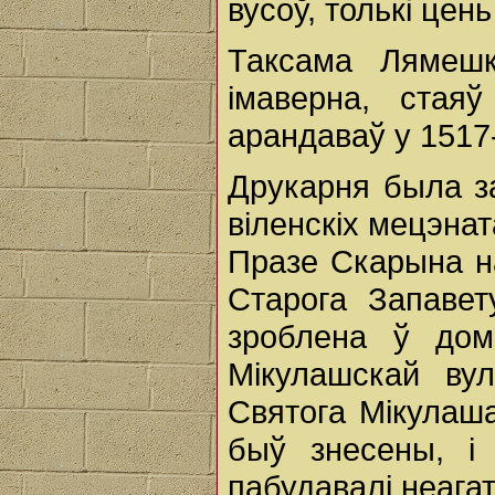
вусоў, толькі цень
Таксама Лямешк
імаверна, стая
арандаваў у 1517
Друкарня была 
віленскіх мецэнат
Празе Скарына на
Старога Запавет
зроблена ў до
Мікулашскай ву
Святога Мікулаша
быў знесены, і
пабудавалі неага