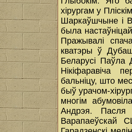
Глыбокім. Яго б
хірургам у Пліскі
Шаркаўшчыне і В
была настаўніцай
Пражывалі спач
кватэры ў Дубаш
Беларусі Паўла 
Нікіфаравіча п
бальніцу, што ме
быў урачом-хірурга
многім абумові
Андрэя. Пасля
Варапаеўскай С
Гарадзенскі медін