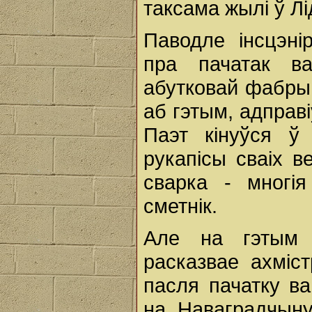
таксама жылі ў Лі
Паводле інсцэні
пра пачатак в
абутковай фабры
аб гэтым, адправі
Паэт кінуўся ў
рукапісы сваіх в
сварка - многі
сметнік.
Але на гэтым 
расказвае ахміс
пасля пачатку в
на Наваградчыну