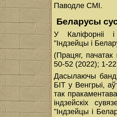
Паводле СМІ.
Беларусы сус
У Каліфорніі і
"Індзейцы і Белар
(Працяг, пачатак 
50-52 (2022); 1-22 
Дасылаючы бандэ
БІТ у Венгрыі, аў
так пракаментава
індзейскіх сувя
"Індзейцы і Белар