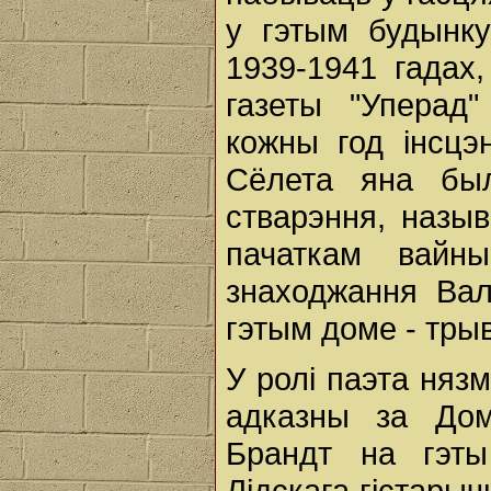
у гэтым будынк
1939-1941 гадах
газеты "Уперад"
кожны год інсцэн
Сёлета яна бы
стварэння, назы
пачаткам вайн
знаходжання Вал
гэтым доме - тры
У ролі паэта няз
адказны за Дом
Брандт на гэты
Лідскага гістары