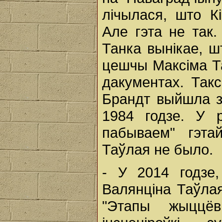
лічылася, што Кі
Але гэта не так.
Танка вынікае, ш
цешчы Максіма Т
дакументах. Так
Брандт выйшла з
1984 годзе. У 
пабываем" гэт
Таўлая не было.
- У 2014 годзе
Валянціна Таўла
"Этапы жыццёв