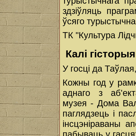
турыстычнага пр
здзіўляць прагра
ўсяго турыстычнаг
ТК "Культура Лід
Калі гісторы
У госці да Таўла
Кожны год у рамк
аднаго з аб'ект
музея - Дома Ва
паглядзець і па
інсцэніраваны а
пабываць у гасця