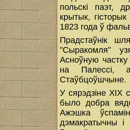
польскі паэт, д
крытык, гісторык
1823 года ў фаль
Прадстаўнік шля
"Сыракомля" уз
Асноўную частку
на Палессі,
Стаўбцоўшчыне.
У сярэдзіне ХIХ 
было добра вядо
Ажэшка ўспамін
дэмакратычны і 