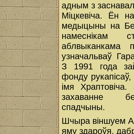
адным з заснавал
Міцкевіча. Ён н
медыцыны на Бел
намеснікам ст
аблвыканкама п
узначальваў Гар
З 1991 года за
фонду рукапісаў, 
імя Храптовіча.
захаванне бел
спадчыны.
Шчыра віншуем Ан
яму здароўя, дабр