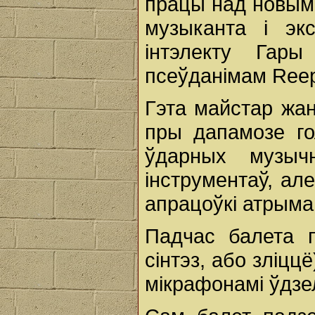
працы над новым 
музыканта і эк
інтэлекту Гар
псеўданімам Ree
Гэта майстар жан
пры дапамозе го
ўдарных музыч
інструментаў, ал
апрацоўкі атрыма
Падчас балета п
сінтэз, або зліцц
мікрафонамі ўдзе