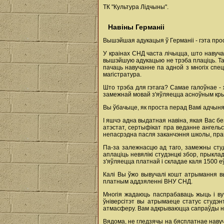
ТК "Культура Лідчыны".
Навіны Германіі
Вышэйшая адукацыя ў Германіі - гэта про
У краінах СНД часта лічыцца, што навучан
вышэйшую адукацыю не трэба плаціць. Так-
пачаць навучанне па адной з многіх спе
магістратура.
Што трэба для гэтага? Самае галоўнае -
замежнай мовай з'яўляецца асноўным крыт
Вы ўбачыце, як проста перад Вамі адчыняц
І яшчэ адна выдатная навіна, якая Вас бе
атэстат, сертыфікат пра веданне ангель
непасрэдна пасля заканчэння школы, пра
Па-за залежнасцю ад таго, замежны студ
аплаціць невялікі студэнцкі збор, прыкл
з'яўляецца платнай і складае каля 1500 е
Калі Вы ўжо вывучалі кошт атрымання в
платным аддзяленні ВНУ СНД.
Многія жадаюць паспрабаваць жыць і ву
ўніверсітэт вы атрымаеце статус студэн
атмасферу. Вам адкрываюцца сапраўды но
Вядома, не гледзячы на бясплатнае навуч