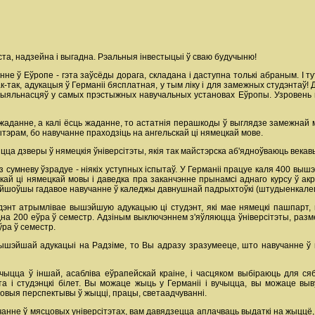
ста, надзейна і выгадна. Рэальныя інвестыцыі ў сваю будучыню!
не ў Еўропе - гэта заўсёды дорага, складана і даступна толькі абраным. І тут
так, адукацыя ў Германіі бясплатная, у тым ліку і для замежных студэнтаў! 
цыяльнасцяў у самых прэстыжных навучальных установах Еўропы. Узровень н
 жаданне, а калі ёсць жаданне, то астатнія перашкоды ў выглядзе замежнай
эрам, бо навучанне праходзіць на ангельскай ці нямецкай мове.
ца дзверы ў нямецкія ўніверсітэты, якія так майстэрска аб'ядноўваюць векавы
з сумневу ўзрадуе - ніякіх уступных іспытаў. У Германіі працуе каля 400 вышэ
скай ці нямецкай мовы і даведка пра заканчэнне прынамсі аднаго курсу ў ак
йшоўшы гадавое навучанне ў каледжы давнушнай падрыхтоўкі (штудыенкалег
энт атрымлівае вышэйшую адукацыю ці студэнт, які мае нямецкі пашпарт, н
адна 200 еўра ў семестр. Адзіным выключэннем з'яўляюцца ўніверсітэты, ра
ўра ў семестр.
ышэйшай адукацыі на Радзіме, то Вы адразу зразумееце, што навучанне ў п
чыцца ў іншай, асабліва еўрапейскай краіне, і часцяком выбіраюць для ся
та і студэнцкі білет. Вы можаце жыць у Германіі і вучыцца, вы можаце в
выя перспектывы ў жыцці, працы, светаадчуванні.
анне ў мясцовых універсітэтах, вам давядзецца аплачваць выдаткі на жыццё,