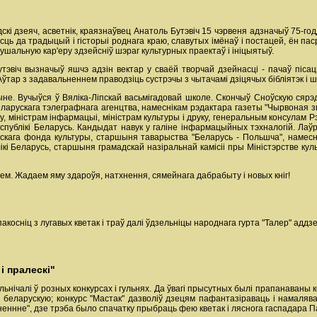
скі дзеяч, асветнік, краязнаўвец Анатоль Бутэвіч 15 чэрвеня адзначыў 75-го
ць да традыцый і гісторыі роднага краю, славутых імёнаў і постацей, ён пас
нушальную кар'еру здзейсніў шэраг культурных праектаў і ініцыятыў.
тэвіч вызначыў яшчэ адзін вектар у сваёй творчай дзейнасці - пачаў піса
ўтар з задавальненнем праводзіць сустрэчы з чытачамі дзіцячых бібліятэк і ш
чыне. Вучыўся ў Вяліка-Ліпскай васьмігадовай школе. Скончыў Сноўскую ся
ларускага тэлеграфнага агенцтва, намеснікам рэдактара газеты "Чырвоная зм
, міністрам інфармацыі, міністрам культуры і друку, генеральным консулам 
ублікі Беларусь. Кандыдат навук у галіне інфармацыйных тэхналогій. Лаўрэ
скага фонда культуры, старшыня таварыства "Беларусь - Польшча", намесні
кі Беларусь, старшыня грамадскай назіральнай камісіі пры Міністэрстве ку
ем. Жадаем яму здароўя, натхнення, сямейнага дабрабыту і новых кніг!
пакосніц з лугавых кветак і траў далі ўдзельніцы народнага гурта "Талер" адд
і пралескі"
зельнічалі ў розных конкурсах і гульнях. Да ўвагі прысутных былі прапанаваны
а беларускую; конкурс "Мастак" дазволіў дзецям пафантазіраваць і намалявац
хненнне", дзе трэба было спачатку прыбраць фею кветак і ляснога гаспадара П