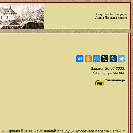
Старонка № 1 горада
Ліды і Лідскага павета
Дадана:
20-06-2023
,
Крыніца:
pawet.net
.
Спампаваць
16 чэрвеня ў 20.00 на сцэнічнай пляцоўцы курортнага пасёлка Нарач. У