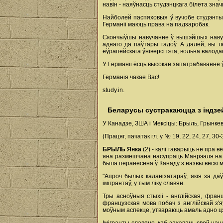
навін - наяўнасць студэнцкага білета зна
Найболей паспяховыя ў вучобе студэнты 
Германіі маюць права на падзаробак.
Скончыўшы навучанне ў вышэйшых навуча
аднаго да паўтары гадоў. А далей, вы 
еўрапейскага ўніверсітэта, вольна валодаю
У Германіі ёсць высокае запатрабаванне
Германія чакае Вас!
study.in.
Беларусы сустракаюцца з індзе
У Канадзе, ЗША і Мексіцы: Брыль, Грынкев
(Працяг, пачатак гл. у № 19, 22, 24, 27, 30-
БРЫЛЬ Янка
(2) - калі гаварыць не пра в
яна размешчана насупраць Манрэаля на па
была перанесена ў Канаду з назвы вёскі 
"Апроч былых каланізатараў, якія за д
імігрантаў, у тым ліку славян.
Тры асноўныя стыхіі - англійская, фран
французская мова побач з англійскай з'
моўным аспекце, утвараюць амаль адно ц