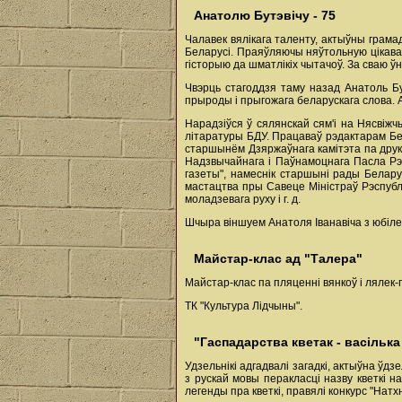
Анатолю Бутэвічу - 75
Чалавек вялікага таленту, актыўны грамад
Беларусі. Праяўляючы няўтольную цікавас
гісторыю да шматлікіх чытачоў. За сваю ў
Чвэрць стагоддзя таму назад Анатоль Бу
прыроды і прыгожага беларускага слова. А
Нарадзіўся ў сялянскай сям'і на Нясвіж
літаратуры БДУ. Працаваў рэдактарам Бе
старшынём Дзяржаўнага камітэта па друку
Надзвычайнага і Паўнамоцнага Пасла Рэсп
газеты", намеснік старшыні рады Белару
мастацтва пры Савеце Міністраў Рэспублі
моладзевага руху і г. д.
Шчыра віншуем Анатоля Іванавіча з юбіле
Майстар-клас ад "Талера"
Майстар-клас па пляценні вянкоў і лялек-
ТК "Культура Лідчыны".
"Гаспадарства кветак - васілька 
Удзельнікі адгадвалі загадкі, актыўна ўд
з рускай мовы перакласці назву кветкі н
легенды пра кветкі, правялі конкурс "Нат