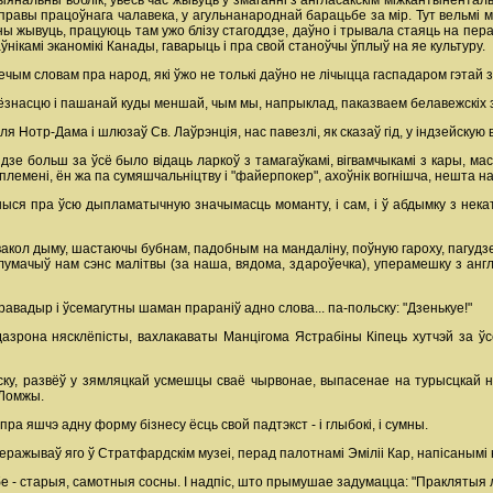
цыянальны воблік, увесь час жывуць у змаганні з англасакскім міжкантынента
 правы працоўнага чалавека, у агульнанароднай барацьбе за мір. Тут вельмі 
ы жывуць, працуюць там ужо блізу стагоддзе, даўно і трывала стаяць на пера
нікамі эканомікі Канады, гаварыць і пра свой станоўчы ўплыў на яе культуру.
ым словам пра народ, які ўжо не толькі даўно не лічыцца гаспадаром гэтай зя
'ёзнасцю і пашанай куды меншай, чым мы, напрыклад, паказваем белавежскіх 
я Нотр-Дама і шлюзаў Св. Лаўрэнція, нас павезлі, як сказаў гід, у індзейскую 
зе больш за ўсё было відаць ларкоў з тамагаўкамі, вігвамчыкамі з кары, мас
лемені, ён жа па сумяшчальніцтву і "файерпокер", ахоўнік вогнішча, нешта 
шыся пра ўсю дыпламатычную значымасць моманту, і сам, і ў абдымку з некат
 вакол дыму, шастаючы бубнам, падобным на мандаліну, поўную гароху, пагудзе
лумачыў нам сэнс малітвы (за наша, вядома, здароўечка), уперамешку з англі
вадыр і ўсемагутны шаман прараніў адно слова... па-польску: "Дзенькуе!"
зрона нясклёпісты, вахлакаваты Манцігома Ястрабіны Кіпець хутчэй за ўсё 
льску, развёў у зямляцкай усмешцы сваё чырвонае, выпасенае на турысцкай н
 Ломжы.
а яшчэ адну форму бізнесу ёсць свой падтэкст - і глыбокі, і сумны.
перажываў яго ў Стратфардскім музеі, перад палотнамі Эміліі Кар, напісанымі
бе - старыя, самотныя сосны. І надпіс, што прымушае задумацца: "Праклятыя 