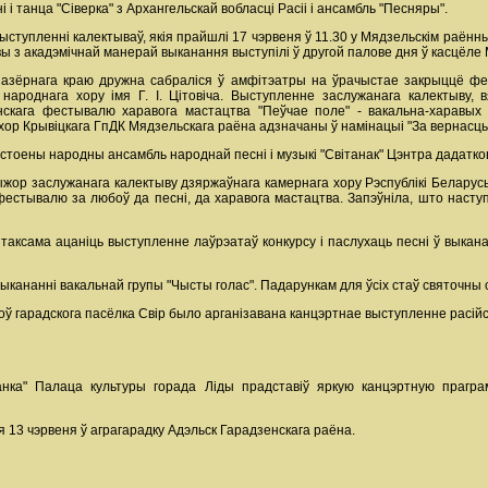
і і танца "Сіверка" з Архангельскай вобласці Расіі і ансамбль "Песняры".
ступленні калектываў, якія прайшлі 17 чэрвеня ў 11.30 у Мядзельскім раённ
ы з акадэмічнай манерай выканання выступілі ў другой палове дня ў касцёле
і азёрнага краю дружна сабраліся ў амфітэатры на ўрачыстае закрыццё ф
народнага хору імя Г. І. Цітовіча. Выступленне заслужанага калектыву
нскага фестывалю харавога мастацтва "Пеўчае поле" - вакальна-харавых
хор Крывіцкага ГпДК Мядзельскага раёна адзначаны ў намінацыі "За вернасц
тоены народны ансамбль народнай песні і музыкі "Світанак" Цэнтра дадаткова
рыжор заслужанага калектыву дзяржаўнага камернага хору Рэспублікі Беларус
 фестывалю за любоў да песні, да харавога мастацтва. Запэўніла, што насту
таксама ацаніць выступленне лаўрэатаў конкурсу і паслухаць песні ў выка
выкананні вакальнай групы "Чысты голас". Падарункам для ўсіх стаў святочны 
оў гарадскога пасёлка Свір было арганізавана канцэртнае выступленне расійс
нка" Палаца культуры горада Ліды прадставіў яркую канцэртную праграму
13 чэрвеня ў аграгарадку Адэльск Гарадзенскага раёна.