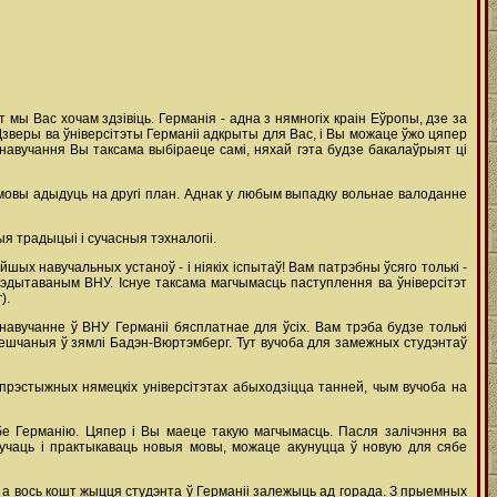
 мы Вас хочам здзівіць. Германія - адна з нямногіх краін Еўропы, дзе за
Дзверы ва ўніверсітэты Германіі адкрыты для Вас, і Вы можаце ўжо цяпер
авучання Вы таксама выбіраеце самі, няхай гэта будзе бакалаўрыят ці
 мовы адыдуць на другі план. Аднак у любым выпадку вольнае валоданне
я традыцыі і сучасныя тэхналогіі.
йшых навучальных устаноў - і ніякіх іспытаў! Вам патрэбны ўсяго толькі -
рэдытаваным ВНУ. Існуе таксама магчымасць паступлення ва ўніверсітэт
).
авучанне ў ВНУ Германіі бясплатнае для ўсіх. Вам трэба будзе толькі
змешчаныя ў зямлі Бадэн-Вюртэмберг. Тут вучоба для замежных студэнтаў
рэстыжных нямецкіх універсітэтах абыходзіцца танней, чым вучоба на
бе Германію. Цяпер і Вы маеце такую магчымасць. Пасля залічэння ва
ывучаць і практыкаваць новыя мовы, можаце акунуцца ў новую для сябе
 а вось кошт жыцця студэнта ў Германіі залежыць ад горада. З прыемных