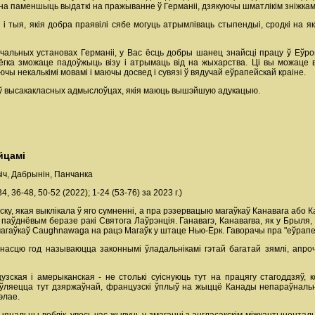
чна паменшыць выдаткі на пражыванне ў Германіі, дзякуючы шматлікім зніжкам
і тыя, якія добра праявілі сябе могуць атрымліваць стыпендыі, сродкі на я
льных установах Германіі, у Вас ёсць добры шанец знайсці працу ў Еўроп
лёгка зможаце падоўжыць візу і атрымаць від на жыхарства. Ці вы можац
чы некалькімі мовамі і маючы досвед і сувязі ў вядучай еўрапейскай краіне.
 ў высакакласных адмыслоўцах, якія маюць вышэйшую адукацыю.
йцамі
іч, Дабрынін, Панчанка
34, 36-48, 50-52 (2022); 1-24 (53-76) за 2023 г.)
ёску, якая выклікала ў яго сумненні, а пра рэзервацыю магаўкаў Канавага або 
ўднёвым беразе ракі Святога Лаўрэнція. Ганавагэ, Канавагва, як у Брыля, і
магаўкаў Caughnawaga на рацэ Магаўк у штаце Нью-Ёрк. Гаворачы пра "еўрапей
аўнасцю год называюцца законнымі ўладальнікамі гэтай багатай зямлі, апр
цузская і амерыканская - не столькі суіснуюць тут на працягу стагоддзяў
яўляецца тут дзяржаўнай, французскі ўплыў на жыццё Канады непараўнальна 
элае.