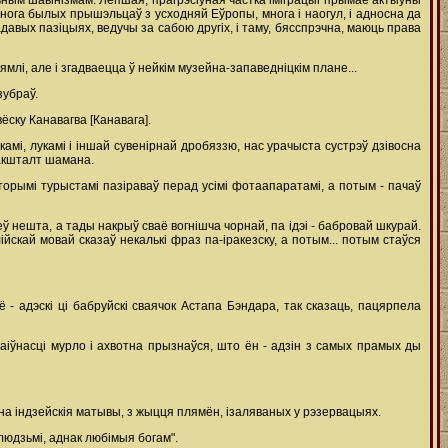
льным шавінізмам. Лепшая, прагрэсіўная частка іміграцыі прымае актыўны
многа былых прышэльцаў з усходняй Еўропы, многа і наогул, і адносна да
давых пазіцыях, ведучы за сабою другіх, і таму, бясспрэчна, маюць права
млі, але і згадваецца ў нейкім музейна-запаведніцкім плане...
зубраў.
вёску Канавагва [Канавага].
камі, лукамі і іншай сувенірнай дробяззю, нас урачыста сустрэў дзівосна
накшталт шамана.
орымі турыстамі пазіраваў перад усімі фотаапаратамі, а потым - пачаў
ў нешта, а тады накрыў сваё вогнішча чорнай, па ідэі - бабровай шкурай.
йскай мовай сказаў некалькі фраз па-іракезску, а потым... потым стаўся
- адэскі ці бабруйскі сваячок Астапа Бэндара, так сказаць, пацярпела
аіўнасці мурло і ахвотна прызнаўся, што ён - адзін з самых прамых ды
 на індзейскія матывы, з жыцця плямён, ізаляваных у рэзервацыях.
людзьмі, аднак любімыя богам".