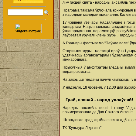
ліку гасцей свята - народны ансамбль песн
Праграма таксама ўключала конкурсныя вы
з народнай манерай выканання. Калектыв
17 чэрвеня ўвечары мядзяльчане і госц
канцэртам Нацыянальнага акадэмічнага 
ўзнагароджання пераможцаў рэспубліка
лаўрэатам уручалі члены журы. Народны 
А Гран-пры фестывалю "Пеўчае поле" ўдас
Старшыня журы - мастацкі кіраўнік і ды
ўдзячнасць арганізатарам і ўдзельнікам
міжнароднага.
Прысутныя ў амфітэатры гледачы змаглі 
мерапрыемства.
На закрыцці гледачы пачулі кампазіцыі ў 
У нядзелю, 18 чэрвеня, у 12.00 для жыхар
Грай, спявай - народ услаўляй!
Народны ансамбль песні і танцу "Лідча
прымеркаванага да Дня Святого Антонія.
Штогадовае традыцыйнае свята адбылося 
ТК "Культура Лідчыны".