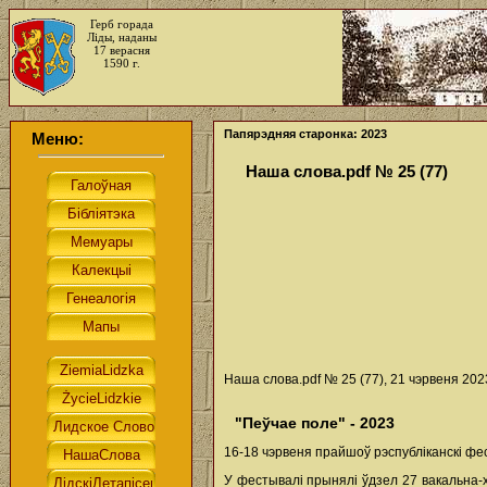
Герб горада
Ліды, наданы
17 верасня
1590 г.
Папярэдняя старонка: 2023
Меню:
Наша слова.pdf № 25 (77)
Наша слова.pdf № 25 (77), 21 чэрвеня 2023
"Пеўчае поле" - 2023
16-18 чэрвеня прайшоў рэспубліканскі фе
У фестывалі прынялі ўдзел 27 вакальна-