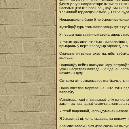
Імігранты-славяне, каб захаваць свой на
ўдзел у агульнапралетарскім змаганні за
насельніцтва іх "новай бацькаўшчыны". Ян
з законнай гордасцю называць і сябе будаў
Недаравальна было б не ўспомніць чалавеч
Індзейцаў турыстам паказваюць тут з сур
У першы наш заакіянскі дзень, адразу пасл
У гэтым крыкліва-экзатычным паселішчы, д
прыбраны ў пер'е правадыр адпаведнага п
Спачатку ён вельмі ахвотна, нібы забыў
маліцца.
Падпаліў у нейкіх начоўках кару, патупаў
Ідучы насустрач пажаданню гіда, ён раст
нечаканы цуд!..
Свядома ці несвядома грозна-ўрачысты пра
Наша вясёлае меркаванне, што гэты пада
папраўку.
Манцігома, калі я загаварыў з ім па-по
законных нашчадкаў славутага кантара з
У гэтай пацешнай, непрыдуманай навеле пр
Я ўспамінаў ці, лепш сказаць, па-новаму 
Асабліва запомніліся дзве сасны на выру