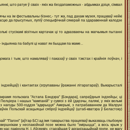
янкі, што ратуе ў сваіх - якіх жа бездапаможных - абдымках дзіця, сімвал
ячы на ім фестывальны бізнес,- тут жа, пад дахам музея, працаваў нейкі
авасцю да прысутных, лупіў спецыфічнай сякерай па здаравеннай калодзе
лькі стусікамі візітных картачак ці то адказваючы на магчымыя пытанні
індыянка па бабулі ці нават як быццам па маме...
мага і тым, што намаляваў і паказаў у сваіх тэкстах і крайнія поўнач, і
індзейцаў) і кантактах (згрупаваны ўражанні літаратараў). Выкарысталі
акрамя польскага "Астапа Бэндэра" [Бэндара], сапраўдныя індзейцы; ці
лціера і нашых "кампаній" у сувязі з ёй (дарэчы, палякі, у якіх вельмі
 з нагоды 500-годдзя "адкрыцця" Амерыкі, з патрабаваннем да Малруні
нік Польскай асацыяцыі сяброў індзейцаў (штаб-кватэра ў Беластоку)
кай" "Пагоні" [аўтар БСІ ад імя таварыства працягваў выказваць глыбокую
 і вершнікам у неспакойнай позе можна было "змірыцца", а вось крыж у
 нас пакінула Н. І. Аўсяевіч, старэйшая ў арганізацыйнай групе, не магу