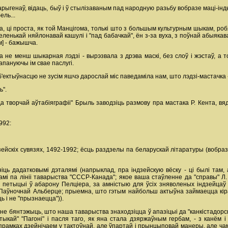
арыгенаў, відаць, быў і ў стылізаваным пад народную разьбу вобразе маці-інды
ель...
а, ці проста, як той Манцігома, толькі што з большым культурным шыкам, роб
еленькай няйлонавай кашулі і "пад бабачкай", ён з-за вуха, з поўнай абыяк
м] - бажышча.
 не менш шыкарная лэдзі - вырэзвала з дрэва маскі, без слоў і жэстаў, а то
апануючы ім свае паслугі.
ектыўнасцю не зусім яшчэ дарослай міс паведаміла нам, што лэдзі-мастачка - 
ь".
 творчай аўтабіяграфіі" Брыль заводзіць размову пра мастака Р. Кента, вядо
992:
йскіх сувязях, 1492-1992; ёсць раздзелы па беларускай літаратуры (вобраз 
ць дадатковымі дэталямі (напрыклад, пра індзейскую вёску - ці былі там, 
і па лініі таварыства "СССР-Канада"; якое ваша стаўленне да "справы" Л. Пе
ь петыцыі ў абарону Пелціера, за амністыю для ўсіх зняволеных індзейцаў
Паўночнай Альберце; прыемна, што гэтым найбольш актыўна займаецца кіраў
ць і не "прызнаецца")).
 не бянтэжыць, што наша таварыства знаходзіцца ў апазіцыі да "канкістадорс
тыкай" "Пагоні" і пасля таго, як яна стала дзяржаўным гербам, - з канём
апрамках дзейнічаем у тактоўнай, але ўпартай і прынцыповай манеры, але чаму