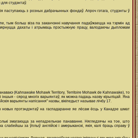
 для студэнтаў.
кія паступаюць з розных дабрачынных фондаў. Апроч гэтага, студэнты ў
е, тым больш віза па заканчэнні навучання падаўжаецца на тэрмін ад
е вярнуцца дахаты і атрымаць прэстыжную працу, валодаючы дыпломам
Канавакэ (Kahnawake Mohawk Territory, Territoire Mohawk de Kahnawake), то
 іншыя - сярод многіх варыянтаў, як можна падаць назву кірыліцай. Яна
скія варыянты напісання" назвы, вікіпедыст называе лічбу 17.
оч новых прэтэндэнтаў на гаспадаранне яе лёсам ёсць у Канадзе шмат
, колькі змагаюцца за непадзельнае панаванне. Нягледзячы на тое, што
слабейшы за ўплыў англійскі і амерыканскі, якія, калі браць справу ў