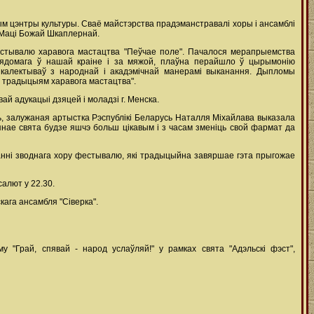
ым цэнтры культуры. Сваё майстэрства прадэманстравалі хоры і ансамблі
 Маці Божай Шкаплернай.
естывалю харавога мастацтва "Пеўчае поле". Пачалося мерапрыемства
, вядомага ў нашай краіне і за мяжой, плаўна перайшло ў цырымонію
 калектываў з народнай і акадэмічнай манерамі выканання. Дыпломы
ь традыцыям харавога мастацтва".
й адукацыі дзяцей і моладзі г. Менска.
ь, залужаная артыстка Рэспублікі Беларусь Наталля Міхайлава выказала
пнае свята будзе яшчэ больш цікавым і з часам зменіць свой фармат да
нанні зводнага хору фестывалю, які традыцыйна завяршае гэта прыгожае
салют у 22.30.
кага ансамбля "Сіверка".
 "Грай, спявай - народ услаўляй!" у рамках свята "Адэльскі фэст",