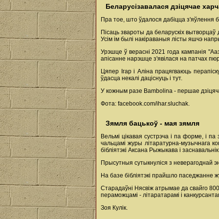
Беларусізавалася дзіцячае хар
Пра тое, што ўдалося дабіцца з'яўлення 
Пісаць звароты да беларускіх вытворцаў д
Усім ім былі накіраваныя лісты яшчэ напр
Урэшце ў верасні 2021 года кампанія "Ааз
апісанне нарэшце з'явілася на патчах пюрэ
Цяпер Ігар і Аліна працягваюць перапіск
ўдасца некалі даціснуць і тут.
У кожным разе Bambolina - першае дзіцяч
Фота: facebook.com/ihar.sluchak.
Зямля бацькоў - мая зямля
Вельмі цікавая сустрэча і па форме, і па
чальцамі журы літаратурна-музычнага ко
бібліятэкі Аксана Рыжыкава і заснавальнік
Прысутныя сутыкнуліся з неверагоднай э
На базе бібліятэкі прайшло паседжанне жу
Старадаўні Нясвіж атрымае да свайго 800-
пераможцамі - літаратарамі і канкурсантам
Зоя Кулік.