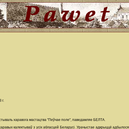
 г.
стываль харавога мастацтва "Пеўчае поле", паведамляе БЕЛТА.
харавых калектываў з усіх абласцей Беларусі. Урачыстае адкрыццё адбылося 