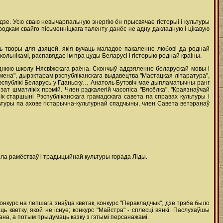
ддзе. Усю сваю невычарпальную энергію ён прысвячае гісторыі і культуры
родкам свайго пісьменніцкага таленту данёс не адну дакладную і цікавую
ць творы для дзяцей, якія вучаць маладое пакаленне любові да роднай
кольнікамі, распавядае ім пра цуды Беларусі і гісторыю роднай краіны.
рэднюю школу Нясвіжскага раёна. Скончыў аддзяленне беларускай мовы і
ена", дырэктарам рэспубліканскага выдавецтва "Мастацкая літаратура",
Рэспублікі Беларусь у Гданьску… Анатоль Бутэвіч мае дыпламатычны ранг
ат шматлікіх прэмій. Член рэдкалегій часопіса "Вясёлка", "Краязнаўчай
к старшыні Рэспубліканскага грамадскага савета па справах культуры і
льтуры па ахове гістарычна-культурнай спадчыны, член Савета ветэранаў
зела рамёстваў і традыцыйнай культуры горада Ліды.
 конкурс на лепшага знаўца кветак, конкурс "Перакладчык", дзе трэба было
ь кветку, якой не існуе; конкурс "Майстра" - сплесці вянкі. Паслухаўшы
ана, а потым прыдумаць казку з гэтымі персанажамі.