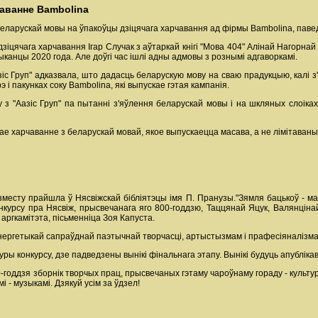
чаванне Bambolina
беларускай мовы на ўпакоўцы дзіцячага харчавання ад фірмы Bambolina, павед
зіцячага харчавання Ігар Случак з аўтаркай кнігі "Мова 404" Алінай Нагорнай
ыканцы 2020 года. Але доўгі час ішлі адны адмовы з рознымі адгаворкамі.
іс Груп" адказвала, што дадасць беларускую мову на сваю прадукцыю, калі з'
 і пакунках соку Bambolina, які выпускае гэтая кампанія.
у з "Аазіс Груп" па пытанні з'яўлення беларускай мовы і на шкляных слоік
ае харчаванне з беларускай мовай, якое выпускаецца масава, а не лімітаваны
 зместу прайшла ў Нясвіжскай бібліятэцы імя П. Пранузы."Зямля бацькоў - ма
нкурсу пра Нясвіж, прысвечанага яго 800-годдзю, Таццянай Яцук, Валянцін
 аргкамітэта, пісьменніца Зоя Капуста.
нергетыкай сапраўднай паэтычнай творчасці, артыстызмам і прафесіяналізма
ры конкурсу, дзе падведзены вынікі фінальнага этапу. Вынікі будуць апубліка
годдзя зборнік творчых прац, прысвечаных гэтаму чароўнаму гораду - культур
і - музыкамі. Дзякуй усім за ўдзел!