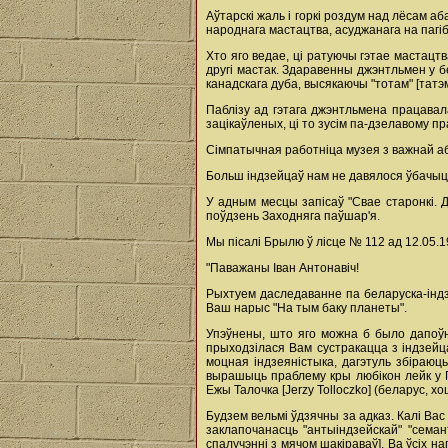
Аўтарскі жаль і горкі роздум над лёсам аб
народнага мастацтва, асуджанага на пагіб
Хто яго ведае, ці ратуючы гэтае мастацтв
другі мастак. Здаравенны джэнтльмен у б
канадскага дуба, высякаючы "тотам" [татэ
Паблізу ад гэтага джэнтльмена працавала
зацікаўленых, ці то зусім па-дзелавому пр
Сімпатычная работніца музея з важнай аб'
Больш індзейцаў нам не давялося ўбачыц
У адным месцы запісаў "Свае старонкі. Да
поўдзень Заходняга паўшар'я.
Мы пісалі Брылю ў лісце № 112 ад 12.05.1
"Паважаны Іван Антонавіч!
Рыхтуем даследаванне па беларуска-індзе
Ваш нарыс "На тым баку планеты".
Упэўнены, што яго можна б было дапоўні
прыходзілася Вам сустракацца з індзейцам
моцная індзеяністыка, дагэтуль збіраюц
вырашыць праблему кры любікон лейк у 
Ежы Талочка [Jerzy Tolloczko] (беларус, хо
Будзем вельмі ўдзячны за адказ. Калі Вас
заклапочанасць "антыіндзейскай" "семан
спалучэнні з мячом шакіраваў]. Ва ўсіх н