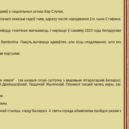
аміў у сацыяльных сетках Ігар Случак.
 пачалі некалькі гадоў таму, адразу пасля нараджэння ў іх сына Стэфана.
явіцца тэхнічная магчымасць. І нарэшце ў сакавіку 2023 года беларускае
ах Bambolina. Пакуль вытворца адмаўляе, але ёсць спадзяванне, што яго
мі партыямі.
я зямля" - так назвалі гэтую сустрэчу з вядомымі літаратарамі Беларусі,
ай Драбышэўскай, Таццянай Жылінскай. Прымалі гасцей чалец журы, заг.
м.
ваны.
най сталіцы, сэрцу Беларусі. А свята горада абавязкова пройдзе разам з