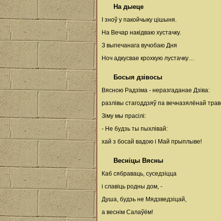
На дыеце
І зноў у пакойчыку цішыня.
На Вечар накідваю хустачку.
З выпечанага вучобаю Дня
Ноч адкусвае крохкую лустачку…
Босыя дзівосы
Вясною Радзіма - неразгаданае Дзіва:
разлівы стагоддзяў па вечназялёнай трав
Зіму мы прасілі:
- Не будзь ты пыхлівай:
хай з босай вадою і Май прыплыве!
Весніцы Вясны
Каб сябраваць, суседзіцца
і славіць родны дом, -
Душа, будзь не Мядзведзіцай,
а веснім Салаўём!