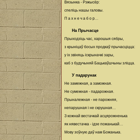
Вязынка - Рэжысёр:
спеліць нашы галовы.
П а х н е ч а б о р…
На Прычасце
Прыходзіць час, харошыя сябры,
з крыніцаў босых продкаў прычасціцца:
у іх звіняць іскрыначкі зары,
каб з будучыняй Бацькаўшчыны зліцца.
У падарунак
Не замежная, а заможная.
Не сумежная - падарожная.
Прыналежная - не парожняя,
непарушная і не скрушная…
З кожнай вестачкай асцярожненька
як нявестачка - ідзе пожанькай…
Мову зоўную даў нам Божанька.