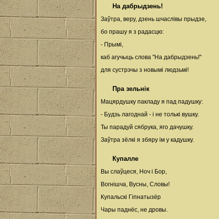
На дабрыдзень!
Заўтра, веру, дзень шчаслівы прыдзе,
бо прашу я з радасцю:
- Прымі,
каб агучыць слова "На дабрыдзень!"
для сустрэчы з новымі людзьмі!
Пра зельнік
Мацярдушку пакладу я пад падушку:
- Будзь лагоднай - і не толькі вушку.
Ты парадуй сябрука, яго дачушку.
Заўтра зёлкі я збяру ім у кадушку.
Купалле
Вы слаўцеся, Ноч і Бор,
Вогнішча, Вусны, Словы!
Купальскі Гіпнатызёр
Чары паднёс, не дровы.