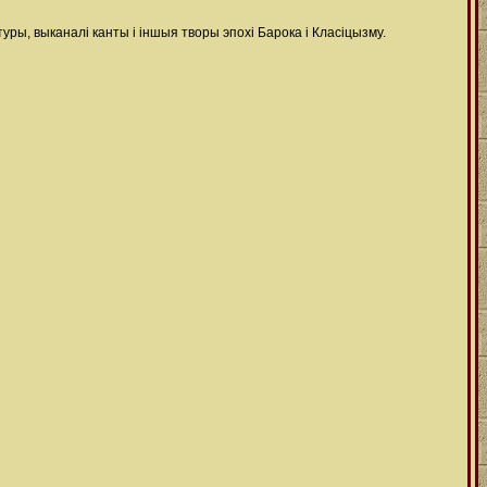
ры, выканалі канты і іншыя творы эпохі Барока і Класіцызму.