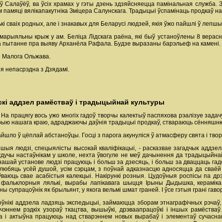
ў Салаўёў, ва ўсіх храмах у гэты дзень здзяйсняецца памінальная служба. 
 памяці вялікапакутніка Зміцера Салунскага. Традыцыі ўспамінаць продкаў на
і сваіх родных, але і знакавых для Беларусі людзей, якія ўжо пайшлі ў лепшы
емарыяльны крыж у ам. Беліца Лідскага раёна, які быў устаноўлены 8 верасн
а пытанне пра выяву Арханёла Рафала. Будзе выразаны барэльеф на камені.
я Малога Ольжава.
я непасрэдна з Дзядамі.
скі аддзел рамёстваў і традыцыйнай культуры
 На працягу вось ужо многіх гадоў творчы калектыў паспяхова рэалізуе зада
орыю нашага краю, адраджаючы даўнія традыцыі продкаў, ствараюць сённяшн
шло ў цёплай абстаноўцы. Госці з парога акунуліся ў атмасферу свята і твор
ыя людзі, спецыялісты высокай кваліфікацыі, - расказвае загадчык аддзел
дучы настаўнікам у школе, нехта ўвогуле не меў дачынення да традыцыйнай 
У нашай установе людзі працуюць і больш за дзесяць, і больш за дваццаць га
юбяць усёй душой, усім сэрцам, з поўнай адказнасцю адносяцца да сваёй с
аюць свае асабістыя калекцыі. Накірункі розныя. Цудоўныя роспісы па дрэве
і фальклорныя лялькі, вырабы лапікавага шыцця Ірыны Дыдышка, кераміка
ы супрацоўнік як брыльянт, у якога вельмі шмат граней. І ўсе гэтыя грані гаво
оўнікі аддзела ладзяць экспедыцыі, займаюцца зборам этнаграфічных рэчаў
чэннем рэдкіх узораў ткацтва, вышыўкі, дрэваапрацоўкі і іншых рамёства
тва і актыўна працуюць над стварэннем новых вырабаў і элементаў сучасн