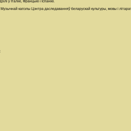
зілі ў Італію, Францыю і Іспанію.
 Музычнай капэлы Цэнтра даследаванняў беларускай культуры, мовы і літарату
к