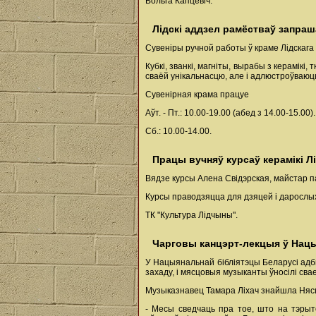
Вольга Капцевіч.
Лідскі аддзел рамёстваў запраш
Сувеніры ручной работы ў краме Лідскага 
Кубкі, званкі, магніты, вырабы з керамік
сваёй унікальнасцю, але і адлюстроўваюць
Сувенірная крама працуе
Аўт. - Пт.: 10.00-19.00 (абед з 14.00-15.00).
Сб.: 10.00-14.00.
Працы вучняў курсаў керамікі Л
Вядзе курсы Алена Свідэрская, майстар п
Курсы праводзяцца для дзяцей і дарослы
ТК "Культура Лідчыны".
Чарговы канцэрт-лекцыя ў Нацы
У Нацыянальнай бібліятэцы Беларусі адб
захаду, і мясцовыя музыканты ўносілі сва
Музыказнавец Тамара Ліхач знайшла Нясв
- Месы сведчаць пра тое, што на тэрыт