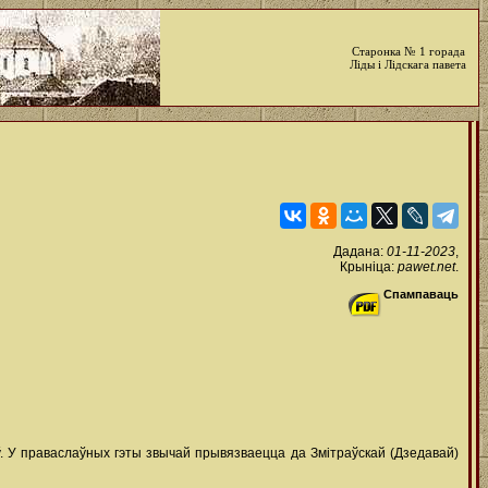
Старонка № 1 горада
Ліды і Лідскага павета
Дадана:
01-11-2023
,
Крыніца:
pawet.net
.
Спампаваць
ў. У праваслаўных гэты звычай прывязваецца да Змітраўскай (Дзедавай)