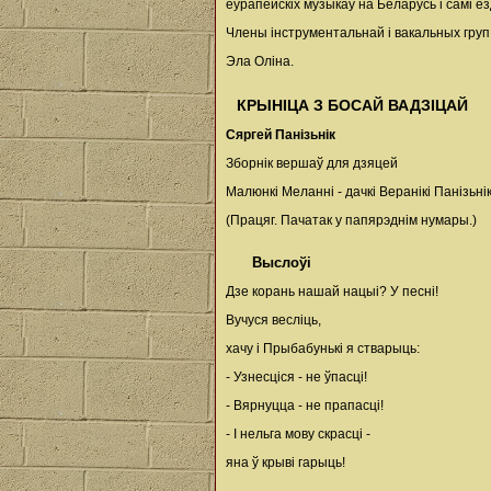
еўрапейскіх музыкаў на Беларусь і самі езд
Члены інструментальнай і вакальных груп
Эла Оліна.
КРЫНІЦА З БОСАЙ ВАДЗІЦАЙ
Сяргей Панізьнік
Зборнік вершаў для дзяцей
Малюнкі Меланні - дачкі Веранікі Панізьні
(Працяг. Пачатак у папярэднім нумары.)
Выслоўі
Дзе корань нашай нацыі? У песні!
Вучуся весліць,
хачу і Прыбабунькі я стварыць:
- Узнесціся - не ўпасці!
- Вярнуцца - не прапасці!
- І нельга мову скрасці -
яна ў крыві гарыць!