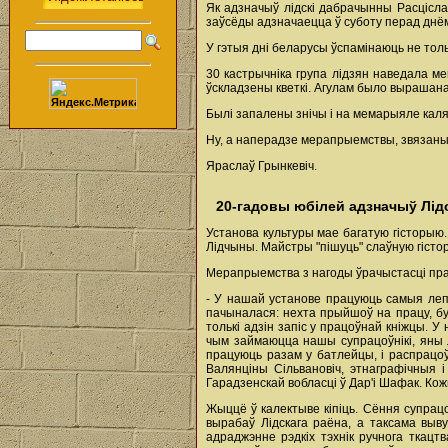
Як адзначыў лідскі дабрачынны Расцісла
заўсёды адзначаецца ў суботу перад днём
У гэтыя дні беларусы ўспамінаюць не тольк
30 кастрычніка група лідзян наведала м
ўскладзены кветкі. Агулам было вырашан
Былі запалены знічы і на мемарыяле кал
Ну, а наперадзе мерапрыемствы, звязаны
Яраслаў Грынкевіч.
20-гадовы юбілей адзначыў Лід
Установа культуры мае багатую гісторыю.
Лідчыны. Майстры "пішуць" слаўную гіст
Мерапрыемства з нагоды ўрачыстасці прай
- У нашай установе працуюць самыя лепш
пачыналася: нехта прыйшоў на працу, бу
толькі адзін запіс у працоўнай кніжцы. 
чым займаюцца нашы супрацоўнікі, яны л
працуюць разам у батлейцы, і распрацоўв
Валянціны Сільвановіч, этнаграфічныя 
Гарадзенскай вобласці ў Дар'і Шафак. Кожн
Жыццё ў калектыве кіпіць. Сёння супрац
вырабаў Лідскага раёна, а таксама выву
адраджэнне рэдкіх тэхнік ручнога ткац