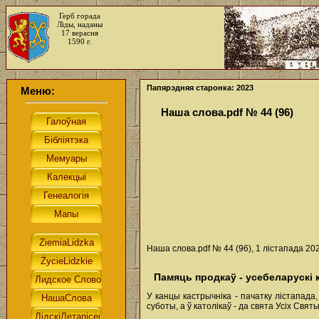
Герб горада
Ліды, наданы
17 верасня
1590 г.
Папярэдняя старонка: 2023
Меню:
Наша слова.pdf № 44 (96)
Наша слова.pdf № 44 (96), 1 лістапада 202
Памяць продкаў - усебеларускі 
У канцы кастрычніка - пачатку лістапад
суботы, а ў католікаў - да свята Усіх Святы