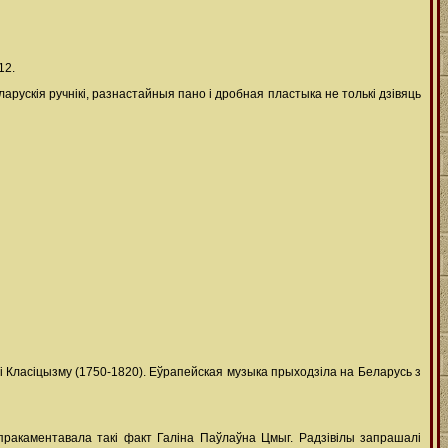
12.
ларускія ручнікі, разнастайныя пано і дробная пластыка не толькі дзівяць
 Класіцызму (1750-1820). Еўрапейская музыка прыходзіла на Беларусь з
пракаментавала такі факт Галіна Паўлаўна Цмыг. Радзівілы запрашалі