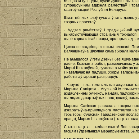
мясцовай культуры, будзе душой прывяза
супрацоўнікам аддзела рамёстваў і тр
каштоўнасцей Рэспублікі Беларусь.
Шмат цёплых слоў гучала ў гэты дзень у 
творчых праектаў.
- Аддзел рамёстваў і традыцыйнай ку
выкарыстоўваюцца страчаныя тэхналогіі, 
вынік карпатлівай працы, яркі прыклад з
Цяжка не згадзіцца з гэтымі словамі. По
Валянцінаўна Шчэліна сама збірала калекты
Не абышлося ў гэты дзень і без яшчэ адн
раёне. Кожная з работ, размешчаных у з
Марыі Шылкоўскай, сучаснага майстра па 
і навалачак на падушкі. Узоры запазыча
работы аўтарскай распрацоўкі.
- Карункі - гэта тэкстыльныя ажурнасет
Марына Савіцкая. - Агульнай іх прыкмета
аздабленнем ручнікоў, накідак, падузорн
выглядзе дэкартыўных пано, цюляў, пакры
Марына Савіцкая расказала гасцям выс
дэкаратыўна-прыкладнога мастацтва на 
тэрыторыі сучаснай Гарадзенскай вобласц
праца), Марыя Шылкоўская (ткацтва пала
Свята ткацтва - вялікае свята! Яно зав
гасцям і ўдзельнікам мерапрыемства было я