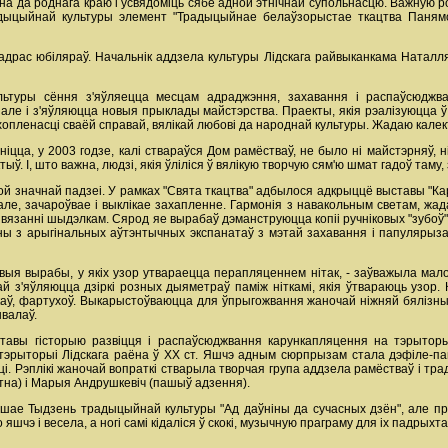
на да роднага краю і ўсвядоміць сябе адной этнічнай супольнасцю. Важную 
адыцыйнай культуры элемент "Традыцыйнае белаўзорыстае ткацтва Панямо
адрас юбіляраў. Начальнік аддзела культуры Лідскага райвыканкама Наталля
льтуры сёння з'яўляецца месцам адраджэння, захавання і распаўсюджв
але і з'яўляюцца новыя прыклады майстэрства. Праекты, якія рэалізуюцца ў с
ахопленасці сваёй справай, вялікай любові да народнай культуры. Жадаю кале
мніцца, у 2003 годзе, калі ствараўся Дом рамёстваў, не было ні майстэрняў,
ў. І, што важна, людзі, якія ўліліся ў вялікую творчую сям'ю шмат гадоў таму
ой значнай падзеі. У рамках "Свята ткацтва" адбылося адкрыццё выставы "Кар
але, зачароўвае і выклікае захапленне. Гармонія з навакольным светам, ж
вязанні шыдэлкам. Сярод яе вырабаў дэманструюцца копіі ручніковых "зубоў",
ны з арыгінальных аўтэнтычных экспанатаў з мэтай захавання і папулярыза
кавыя вырабы, у якіх узор утвараецца перапляценнем нітак, - заўважыла м
й з'яўляюцца дзіркі розных дыяметраў паміж ніткамі, якія ўтвараюць узор.
ікаў, фартухоў. Выкарыстоўваюцца для ўпрыгожвання жаночай ніжняй бялізны,
валаў.
тавы гісторыю развіцця і распаўсюджвання карункапляцення на тэрыторы
тэрыторыі Лідскага раёна ў ХХ ст. Яшчэ адным сюрпрызам стала дэфіле-пак
і. Рэплікі жаночай вопраткі стварыла творчая група аддзела рамёстваў і т
тна) і Марыя Андрушкевіч (пашыў адзення).
яршае Тыдзень традыцыйнай культуры "Ад даўніны да сучасных дзён", але пр
шчэ і весела, а ногі самі кідаліся ў скокі, музычную праграму для іх падрых