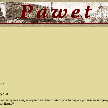
3 г.
культ
а, вызваліўшыся ад асноўных палявых работ, уся Беларусь успамінае продка
х і Дзядоў.