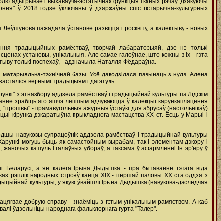
ролю адыгрывае і выхаваўча-эстэтычная функцыя тканых рэчаў. Дзякуючы
ння" ў 2018 годзе ўключаны ў дзяржаўны спіс гістарычна-культурных
 Леўшунова пажадала ўстанове развіцця і росквіту, а калектыву - новых
ання традыцыйных рамёстваў, творчай лабараторыяй, дзе не толькі
ценах установы, унікальныя. Але самае галоўнае, што кожны з іх - гэта
ктыву толькі поспехаў, - адзначыла Наталля Фёдараўна.
 ні матэрыяльна-тэхнічнай базы. Усё даводзілася пачынаць з нуля. Алена
, засталіся вернымі традыцыям і дагэтуль.
ункі" з этназбору аддзела рамёстваў і традыцыйнай культуры па Лідскім
аданне зрабіць яго яшчэ лепшым адчуваюцца ў калекцыі карункапляцення
 "прошвы" - прамавугольныя ажурныя ўстаўкі для абрусаў (настольнікаў)
цыі кірунка дэкаратыўна-прыкладнога мастацства ХХ ст. Ёсць у Марыі і
алодшы навуковы супрацоўнік аддзела рамёстваў і традыцыйнай культуры
 Карункі могуць быць як самастойным вырабам, так і элементам дэкору і
 жаночых кашуль і галаўных убораў, а таксама ў афармленні інтэр'еру ў
і Беларусі, а яе калега Ірына Дыдышка - пра бытаванне гэтага віда
аз рэплік народных строяў канца XIX - першай паловы XX стагоддзя з
радыцыйнай культуры, у якую ўвайшлі Ірына Дыдышка (навукова-даследчая
ацягвае добрую справу - знаёміць з гэтым унікальным рамяством. А каб
тавалі ўдзельніцы народнага фальклорнага гурта "Талер".