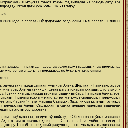
Змітраўская бацькоўская субота кожны год выпадае на розную дату, але
пярэдадні гэтай даты ўжо больш за 600 гадоў.
 свет.
я 2020 года, а сёлета быў дадаткова аздоблены. Былі запалены знічы і
чу па захаванні і развіцці народных рамёстваў і традыцыйных промыслаў
юю культурную спадчыну і перадаюць яе будучым пакаленням.
часці.
а рамёстваў і традыцыйнай культуры Алена Шчэліна. - Памятаю, як усё
культуры. Але на сённяшні дзень магу з гонарам сказаць, што ў многіх
доў. І сёння яны застаюцца вернымі свайму выбару. Па працы бачна: тое,
правы. Прычым кожны - майстар на ўсе рукі: і спяваюць, і танцуюць, і
, яйкі-"пісанкі" - гэта Марына Савіцкая. Захапляюць калекцыі ручнікоў
 і ганчарства Алены Свідэрскай, а самая лепшая калекцыя выцінанак
раць пра яго высокі ўзровень!
, элементаў адзення, прадметаў побыту, найбольш каштоўных мастацкіх
ў. Адно з самых значных дасягненняў - таленавітыя майстры наладзілі
ага дэкору. Носьбіты традыцый разумеюць, што моладзь, выхаваная на