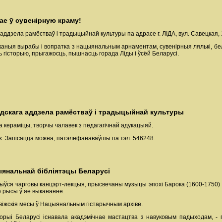
ае ў сувенірную краму!
аддзела рамёстваў і традыцыйнай культуры па адрасе г. ЛІДА, вул. Савецкая, 
і, тканыя вырабы і вопратка з нацыянальным арнаментам, сувенірныя лялькі, бе
 гісторыю, прыгажосць, пышнасць горада Ліды і ўсёй Беларусі.
ідскага аддзела рамёстваў і традыцыйнай культуры
а кераміцы, творчы чалавек з педагагічнай адукацыяй.
х. Запісацца можна, патэлефанаваўшы па тэл. 546248.
янальнай бібліятэцы Беларусі
ыўся чарговы канцэрт-лекцыя, прысвечаны музыцы эпохі Барока (1600-1750) і
е рысы ў яе выкананне.
іжскія месы ў Нацыянальным гістарычным архіве.
орыі Беларусі існавала акадэмічнае мастацтва з навуковым падыходам, - 