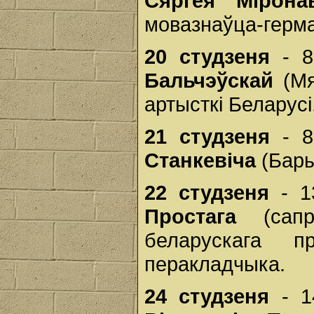
Сяргея Міронав
мовазнаўца-герма
20 студзеня
- 8
Бальчэўскай
(Мя
артысткі Беларусі
21 студзеня
- 8
Станкевiча
(Бары
22 студзеня
- 1
Простага
(сапр.
беларускага пр
перакладчыка.
24 студзеня
- 1