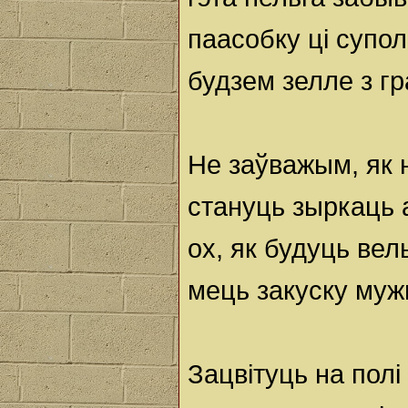
паасобку ці супо
будзем зелле з гр
Не заўважым, як 
стануць зыркаць а
ох, як будуць вел
мець закуску муж
Зацвітуць на пол