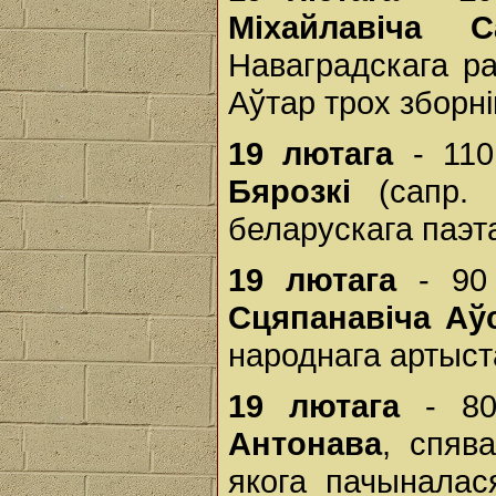
Міхайлавіча С
Наваградскага ра
Аўтар трох зборнік
19 лютага
- 110
Бярозкі
(сапр. 
беларускага паэт
19 лютага
- 90 
Сцяпанавіча Аў
народнага артыст
19 лютага
- 80
Антонава
, спяв
якога пачыналас