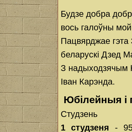
Будзе добра доб
вось галоўны мой
Пацвярджае гэта 
беларускі Дзед М
З надыходзячым 
Іван Карэнда.
Юбілейныя і 
Студзень
1 студзеня
- 95