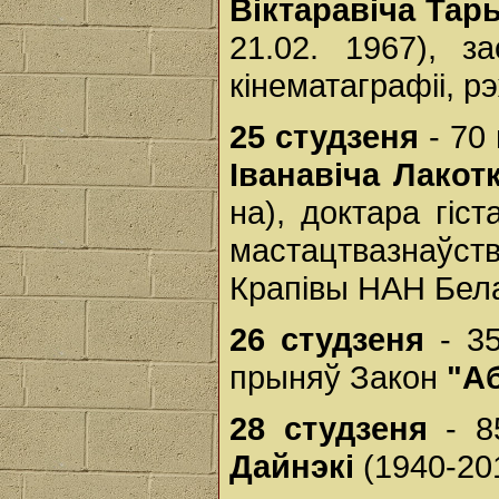
Віктаравіча Тар
21.02. 1967), з
кінематаграфіі, 
25 студзеня
- 70
Іванавіча Лакотк
на), доктара гіс
мастацтвазнаўст
Крапівы НАН Бела
26 студзеня
- 35
прыняў Закон
"А
28 студзеня
- 8
Дайнэкі
(1940-201