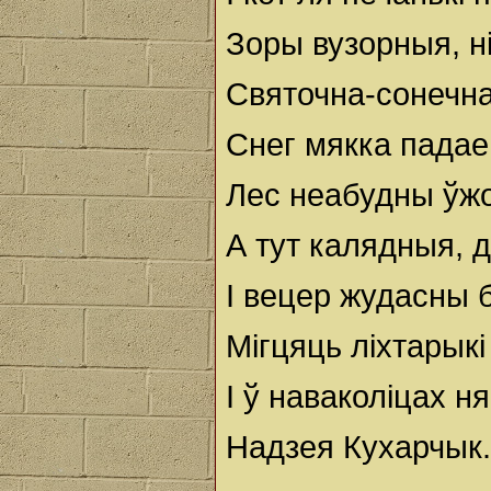
Зоры вузорныя, ні
Святочна-сонечна
Снег мякка падае
Лес неабудны ўжо
А тут калядныя, 
І вецер жудасны б
Мігцяць ліхтарык
І ў наваколіцах н
Надзея Кухарчык.