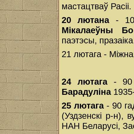
мастацтваў Расii.
20 лютана
- 10
Мікалаеўны Бо
паэтэсы, празаік
21 лютага - Міжн
24 лютага
- 90
Барадуліна
1935-
25 лютага
- 90 г
(Уздзенскі р-н), 
НАН Беларусі, За