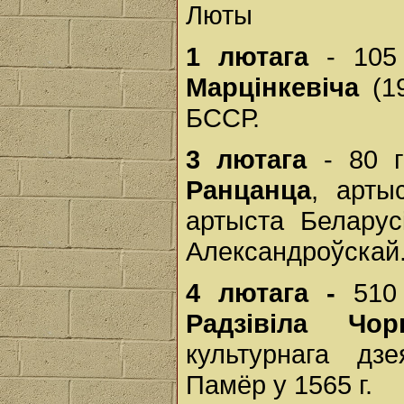
Люты
1 лютага
- 105
Марцінкевіча
(19
БССР.
3 лютага
- 80 г
Ранцанца
, арты
артыста Беларусi
Александроўскай
4 лютага -
510 
Радзівіла Чорн
культурнага дзе
Памёр у 1565 г.