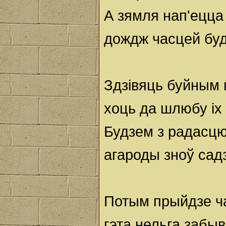
А зямля нап'ецца
дождж часцей будз
Здзівяць буйным ц
хоць да шлюбу іх 
Будзем з радасцю
агароды зноў садз
Потым прыйдзе ча
гэта нельга забыв