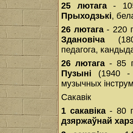
25 лютага
- 10
Прыходзькі
, бел
26 лютага
- 220 
Здановіча
(1805
педагога, кандыда
26 лютага
- 85 
Пузыні
(1940 - 
музычных інструм
Сакавік
1 сакавіка
- 80 
дзяржаўнай харэ