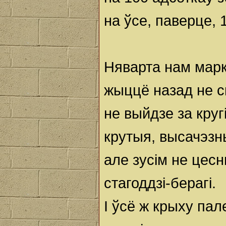
на ўсе, паверце, 
Няварта нам марк
жыццё назад не с
не выйдзе за кругі
крутыя, высачэзн
але зусім не цес
стагоддзі-берагі.
І ўсё ж крыху па