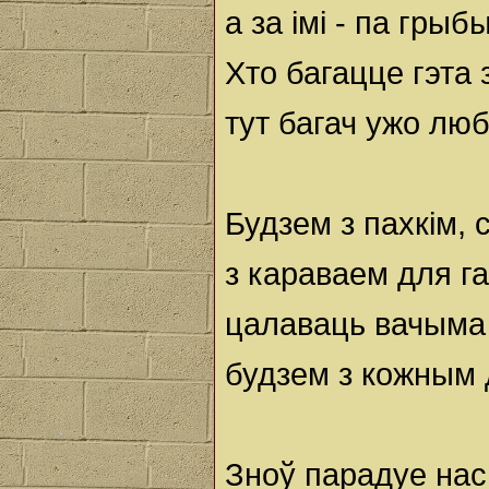
а за імі - па грыбы
Хто багацце гэта 
тут багач ужо лю
Будзем з пахкім,
з караваем для га
цалаваць вачыма
будзем з кожным 
Зноў парадуе нас