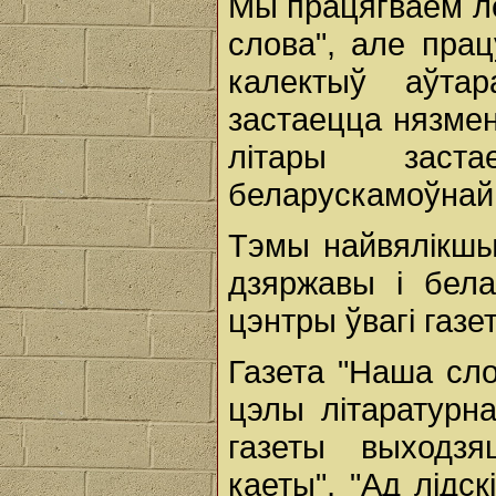
Мы працягваем л
слова", але пра
калектыў аўта
застаецца нязме
літары заста
беларускамоўнай
Тэмы найвялікшы
дзяржавы і бела
цэнтры ўвагі газе
Газета "Наша сло
цэлы літаратурн
газеты выходзяц
каеты", "Ад лідск