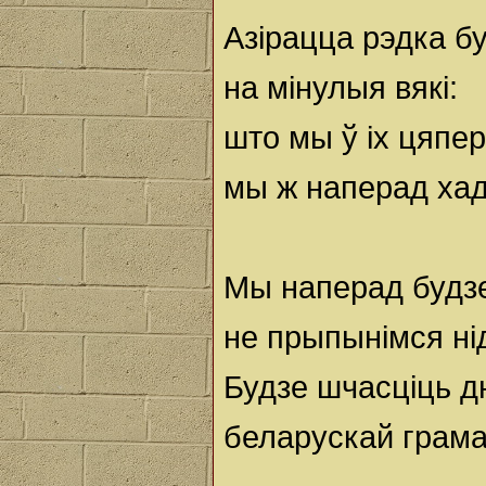
Азірацца рэдка б
на мінулыя вякі:
што мы ў іх цяпер
мы ж наперад хад
Мы наперад будз
не прыпынімся ні
Будзе шчасціць д
беларускай грама