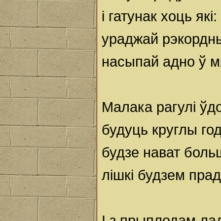
і гатунак хоць які:
ураджай рэкордны
насыпай адно ў м
Малака рагулі ўд
будуць круглы го
будзе нават боль
лішкі будзем пра
І з прыплодам ла