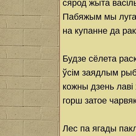
сярод жыта васіль
Пабяжым мы луг
на купанне да рак
Будзе сёлета рас
ўсім заядлым ры
кожны дзень лаві
горш затое чарвя
Лес па ягады пакл