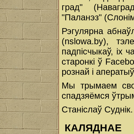
град" (Навагра
"Паланэз" (Слонім
Рэгулярна абнаў
(nslowa.by), т
падпісчыкаў, іх 
старонкі ў Faceb
рознай і аператы
Мы трымаем сво
спадзяёмся ўтры
Станіслаў Суднік.
КАЛЯДНАЕ