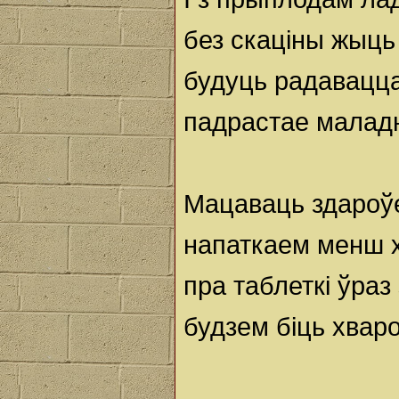
без скаціны жыць 
будуць радавацца
падрастае малад
Мацаваць здароў
напаткаем менш 
пра таблеткі ўраз
будзем біць хваро