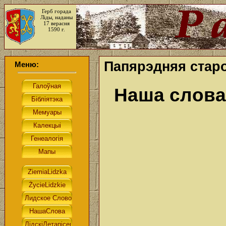
Герб горада
Ліды, наданы
17 верасня
1590 г.
Папярэдняя старо
Меню:
Наша слова.