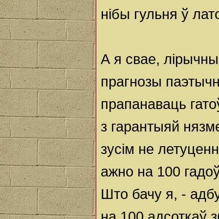
нібы гульня ў лат
А я свае, лірычны
прагнозы паэтыч
прапанаваць гатоў
з гарантыяй нязм
зусім не летуценн
ажно на 100 гадоў
Што бачу я, - адб
на 100 адсоткаў 