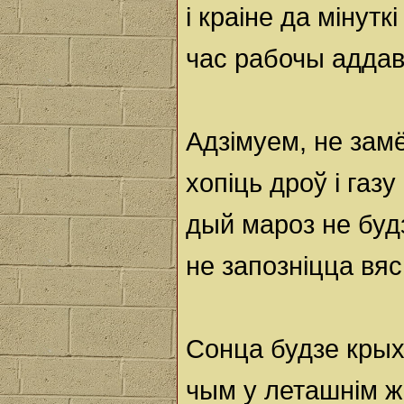
і краіне да мінуткі
час рабочы аддав
Адзімуем, не зам
хопіць дроў і газу
дый мароз не буд
не запозніцца вяс
Сонца будзе крых
чым у леташнім ж