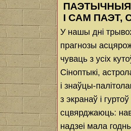
ПАЭТЫЧНЫЯ 
І САМ ПАЭТ,
У нашы дні трыв
прагнозы асцяро
чуваць з усіх куто
Сіноптыкі, астрол
і знаўцы-палітолаг
з экранаў і гуртоў
сцвярджаюць: нав
надзеі мала годны