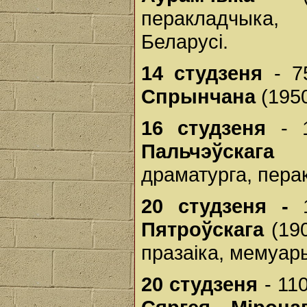
перакладчыка, 
Беларусі.
14 студзеня
- 7
Спрынчана
(1950
16 студзеня
- 1
Пальчэўскага
(1
драматурга, пера
20 студзеня -
1
Пятроўскага
(190
празаіка, мемуар
20 студзеня
- 11