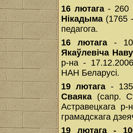
16 лютага
- 260 
Нікадыма
(1765 -
педагога.
16 лютага
- 10
Якаўлевіча Наву
р-на - 17.12.200
НАН Беларусі.
19 лютага
- 135
Сваяка
(сапр. Ст
Астравецкага р-на
грамадскага дзея
19 лютага - 10