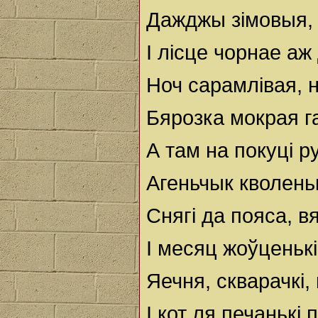
Дажджы зімовыя,
І лісце чорнае аж
Ноч сарамлівая, н
Бярозка мокрая г
А там на покуці ру
Агеньчык кволеньк
Снягі да пояса, в
І месяц жоўценькі
Яечня, скварачкі,
І кот ля печанькі 