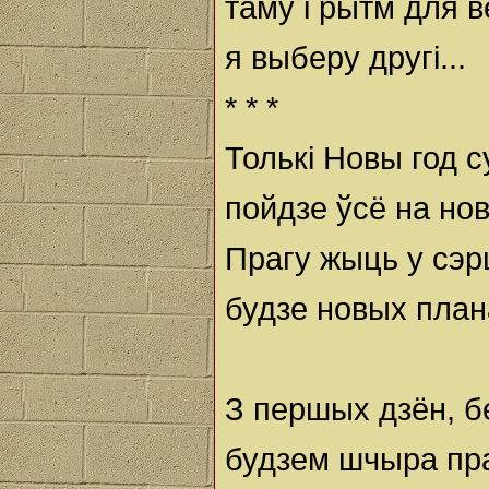
таму і рытм для 
я выберу другі...
* * *
Толькі Новы год с
пойдзе ўсё на но
Прагу жыць у сэр
будзе новых план
З першых дзён, б
будзем шчыра пр