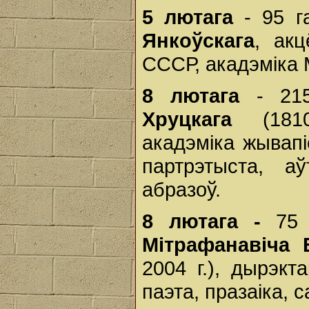
5 лютага
- 95 г
Янкоўскага
, акц
СССР, акадэмiка 
8 лютага
- 215
Хруцкага
(1810-
акадэміка жывапі
партрэтыста, а
абразоў.
8 лютага -
75 
Мітрафанавіча 
2004 г.), дырэк
паэта, празаіка, 