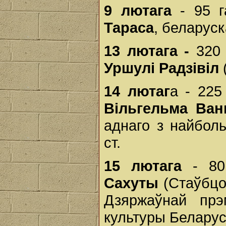
9 лютага
- 95 г
Тараса
, беларуск
13 лютага -
320 
Уршулі Радзівіл
(
14 лютаг
а - 225
Вільгельма Ван
аднаго з найбол
ст.
15 лютага
- 80
Сахуты
(Стаўбцоў
Дзяржаўнай прэм
культуры Беларус