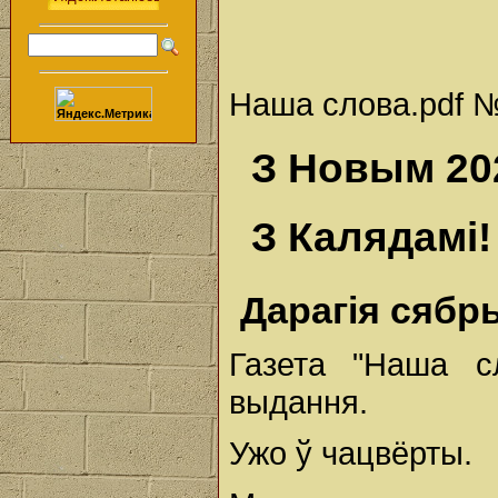
Наша слова.pdf № 
З Новым 20
З Калядамі!
Дарагія сябр
Газета "Наша с
выдання.
Ужо ў чацвёрты.