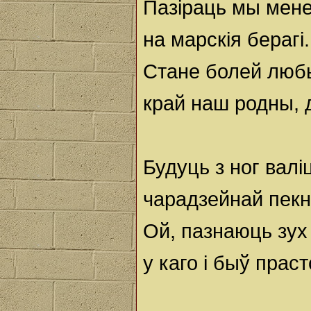
Пазіраць мы мен
на марскія берагі.
Стане болей люб
край наш родны, д
Будуць з ног вал
чарадзейнай пекн
Ой, пазнаюць зух
у каго і быў праст