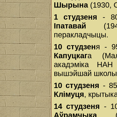
Шырына
(1930, С
1 студзеня
- 80
Іпатавай
(1945
перакладчыцы.
10 студзен
я - 
Капуцкаг
а (Мала
акадэміка НАН 
вышэйшай школы 
10 студзеня
- 85
Клімуця
, крытыка
14 студзеня
- 1
Аўрамчыка
(19