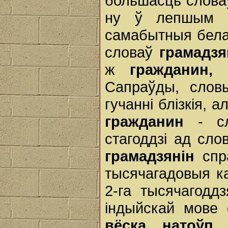
большасць словаў
ну ў лепшым в
самабытныя белар
словаў
грамадзя
ж
гражданин, 
Сапраўды, сло
гучанні блізкія, 
гражданин
- сл
стагоддзі ад сл
грамадзянін
спра
тысячагадовыя ка
2-га тысячагодд
індыйскай мове
вёска, натоўп
.