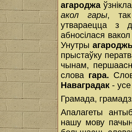
агароджа
ўзнікла
акол гары
, та
утвараецца з 
абносілася вакол 
Унутры
агародж
прыстаўку перат
чынам, першаасно
слова
гара.
Сло
Наваградак
- усе
Грамада, грамадз
Апалагеты антыб
нашу мову пачын