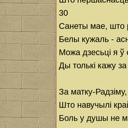
30
Санеты мае, што 
Белы кужаль - асн
Можа дзесьці я ў
Ды толькі кажу за 
За матку-Радзіму,
Што навучылі кра
Боль у душы не м