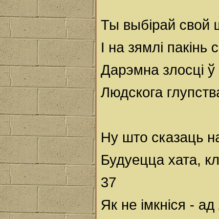
Ты выбірай свой ш
І на зямлі пакінь
Дарэмна злосці ў 
Людскога глупств
Ну што сказаць 
Будуецца хата, к
37
Як не імкніся - а