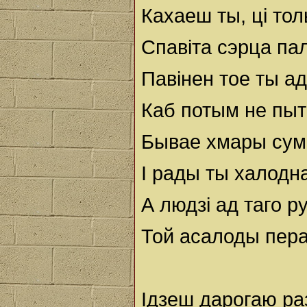
Кахаеш ты, ці тол
Спавіта сэрца пал
Павінен тое ты а
Каб потым не пыт
Бывае хмары сум
І рады ты халодн
А людзі ад таго р
Той асалоды пера
Ідзеш дарогаю раз