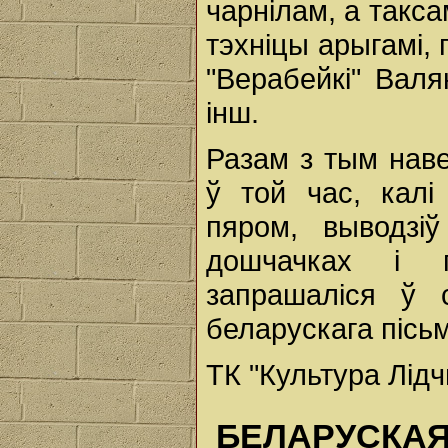
чарнілам, а такс
тэхніцы арыгамі,
"Верабейкі" Валя
інш.
Разам з тым наве
ў той час, калі
пяром, выводзі
дошчачках і г
запрашаліся ў 
беларускага пісьм
ТК "Культура Лід
БЕЛАРУСКАЯ