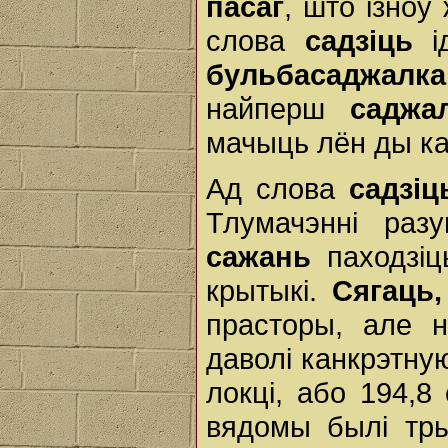
пасаг
, што ізноў
слова
садзіць
і
бульбасаджалка
найперш
саджал
мачыць лён ды ка
Ад слова
садзіц
Тлумачэнні раз
сажань
паходзіц
крытыкі.
Сягаць,
прасторы, але 
даволі канкрэтную
локці, або 194,8 
вядомы былі тры