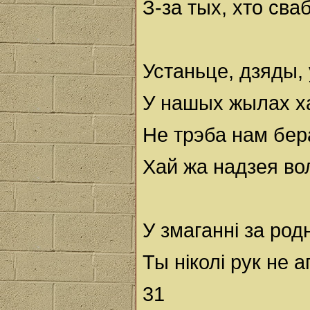
З-за тых, хто сва
Устаньце, дзяды,
У нашых жылах хай
Не трэба нам бера
Хай жа надзея во
У змаганні за род
Ты ніколі рук не а
31