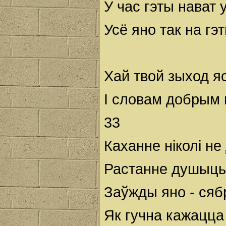
У час гэты нават 
Усё яно так на гэ
Хай твой зыход я
І словам добрым 
33
Каханне ніколі не
Растанне душыць 
Заўжды яно - сяб
Як гучна кажацца