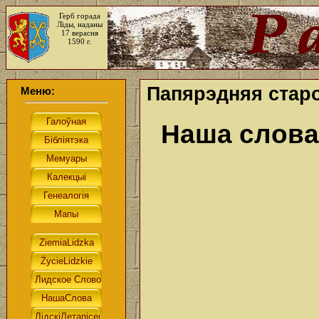
Герб горада
Ліды, наданы
17 верасня
1590 г.
Папярэдняя старо
Меню:
Наша слова.