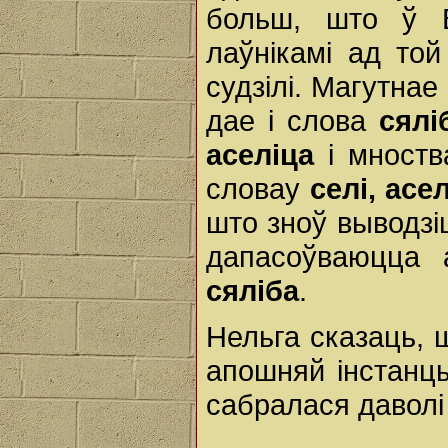
больш, што ў В
лаўнікамі ад то
судзілі. Магутнае
дае і слова
сялі
аселіца
і мноств
словау
селі, асел
што зноў выводзі
дапасоўваюцца
сяліба
.
Нельга сказаць, 
апошняй інстанц
сабралася даволі 