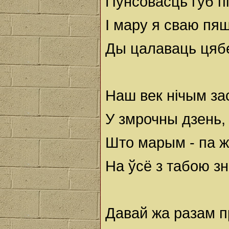
Пунсовасць губ п
І мару я сваю пя
Ды цалаваць цябе
Наш век нічым за
У змрочны дзень,
Што марым - па ж
На ўсё з табою з
Давай жа разам п