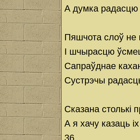
А думка радасцю 
Пяшчота слоў не
І шчырасцю ўсмеш
Сапраўднае каха
Сустрэчы радасць
Сказана столькі 
А я хачу казаць іх 
36