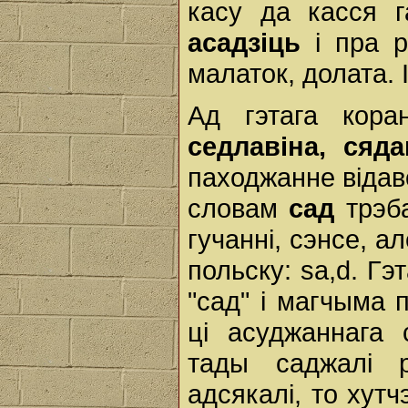
касу да касся г
асадзіць
і пра р
малаток, долата. 
Ад гэтага кор
седлавіна, сяда
паходжанне відав
словам
сад
трэба
гучанні, сэнсе, а
польску: sa,d. Гэ
"сад" і магчыма п
ці асуджаннага 
тады саджалі 
адсякалі, то хут