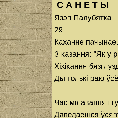
С А Н Е Т Ы
Язэп Палубятка
29
Каханне пачынаец
З казання: "Як у 
Хіхікання бязглуз
Ды толькі раю ўсё
Час мілавання і г
Даведаешся ўсяго