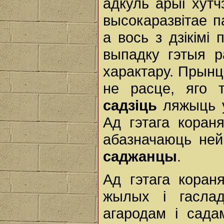
адкуль арыі хутч
высокаразвітае п
а вось з дзікімі
выпадку гэтыя р
характару. Прын
не расце, яго
садзіць
ляжыць у 
Ад гэтага кораня
абазначаюць ней
саджанцы
.
Ад гэтага коран
жылых і гасла
агародам і сада