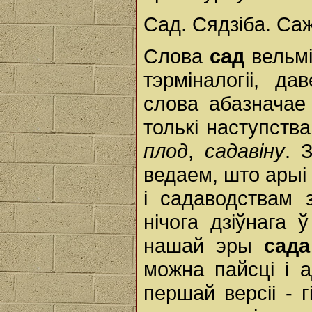
Сад. Сядзіба. Са
Слова
сад
вельмі
тэрміналогіі, д
слова абазначае
толькі наступств
плод
,
садавіну
. 
ведаем, што арыі
і садаводствам 
нічога дзіўнага
нашай эры
сада
можна пайсці і 
першай версіі - г