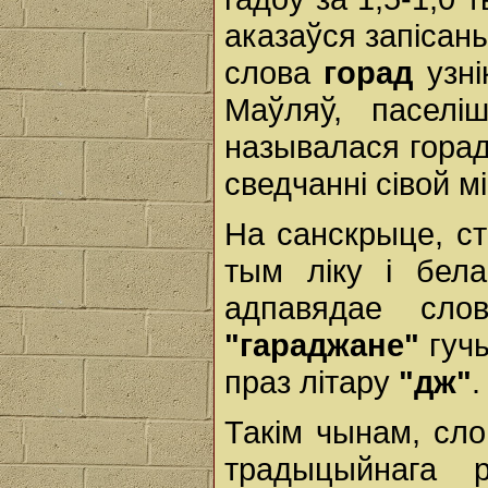
аказаўся запісаны
слова
горад
узні
Маўляў, паселі
называлася горада
сведчанні сівой 
На санскрыце, ст
тым ліку і бел
адпавядае сл
"гараджане"
гуч
праз літару
"дж"
.
Такім чынам, сл
традыцыйнага