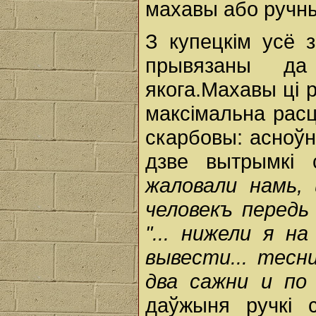
махавы або ручны
З купецкім усё 
прывязаны да
якога.Махавы ці 
максімальна расц
скарбовы: асноўн
дзве вытрымкі 
жаловали намь,
человекъ передь
"... нижели я н
вывести... тесн
два сажни и по
даўжыня ручкі 