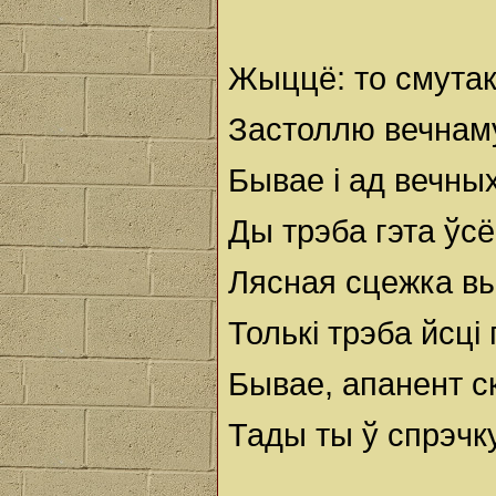
Жыццё: то смутак,
Застоллю вечнам
Бывае і ад вечных
Ды трэба гэта ўс
Лясная сцежка вы
Толькі трэба йсці
Бывае, апанент ск
Тады ты ў спрэчку