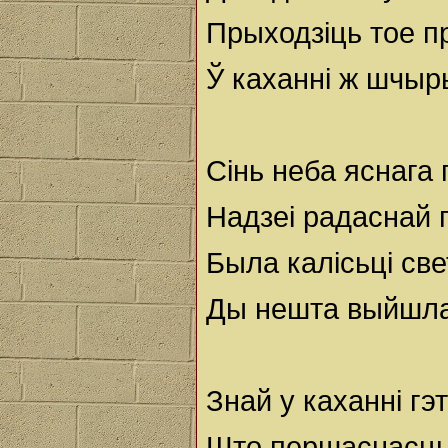
Прыходзіць тое пр
Ў каханні ж шчыр
Сінь неба яснага
Надзеі радаснай 
Была калісьці св
Ды нешта выйшла
Знай у каханні гэ
Што першаснасць,