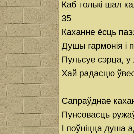
Каб толькі шал ка
35
Каханне ёсць паэ
Душы гармонія і 
Пульсуе сэрца, у 
Хай радасцю ўвес
Сапраўднае кахан
Пунсовасць ружаў
І поўніцца душа 