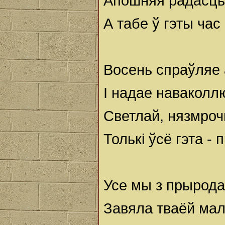
Апошняя радасць
А табе ў гэты час
Восень спраўляе 
І надае наваколл
Светлай, нязмроч
Толькі ўсё гэта -
Усе мы з прырода
Завяла тваёй мал