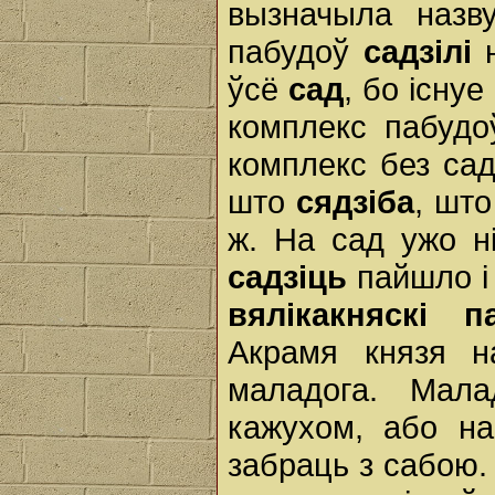
вызначыла назв
пабудоў
садзілі
н
ўсё
сад
, бо існу
комплекс пабудоў
комплекс без сад
што
сядзіба
, шт
ж. На сад ужо ні
садзіць
пайшло і
вялікакняскі п
Акрамя князя н
маладога. Мала
кажухом, або на
забраць з сабою.