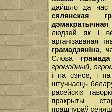
дайшло да нас 
сялянская г
дэмакратычная 
людзей як і вё
арганізаваная і
грамадзяніна
, ч
Слова
грамада
громадный
,
огро
і па сэнсе, і п
штучнасць белару
расейскіх гаво
пракрыты ста
прашчураў сёняшн