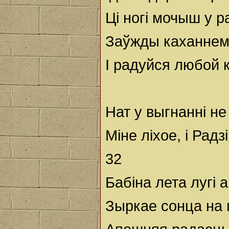
Ці ногі мочыш у р
Заўжды каханнем 
І радуйся любой 
Нат у выгнанні не
Міне ліхое, і Рад
32
Бабіна лета лугі 
Зыркае сонца на 