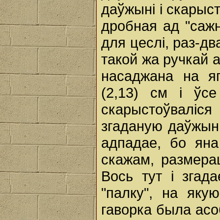
даўжыні і скарыс
дробная ад "саж
для цеслі, раз-дв
такой жа ручкай 
насаджана на я
(2,13) см і ўс
скарыстоўваліся
згаданую даўжыню
адпадае, бо яна
скажам, размерац
Вось тут і зга
"палку", на як
гаворка была асо