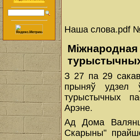
Наша слова.pdf № 
Міжнарод
турыстычных
З 27 па 29 сакав
прыняў удзел 
турыстычных па
Арэне.
Ад Дома Валянц
Скарыны" прайшо