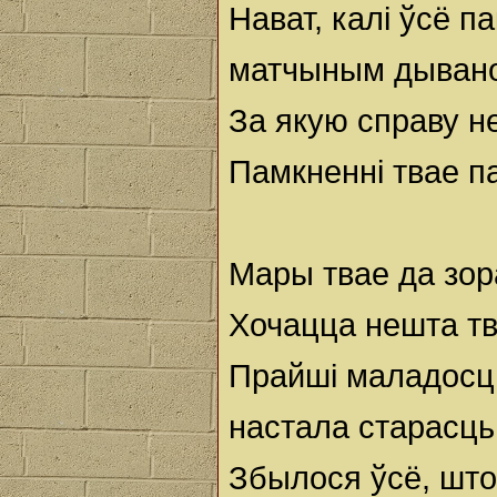
Нават, калі ўсё п
матчыным дыван
За якую справу н
Памкненні твае па
Мары твае да зор
Хочацца нешта тв
Прайші маладосць
настала старасць, 
Збылося ўсё, што