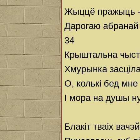
Жыццё пражыць - 
Дарогаю абранай т
34
Крыштальна чыст
Хмурынка засціла
О, колькі бед мне
І мора на душы н
Блакіт тваіх вачэ