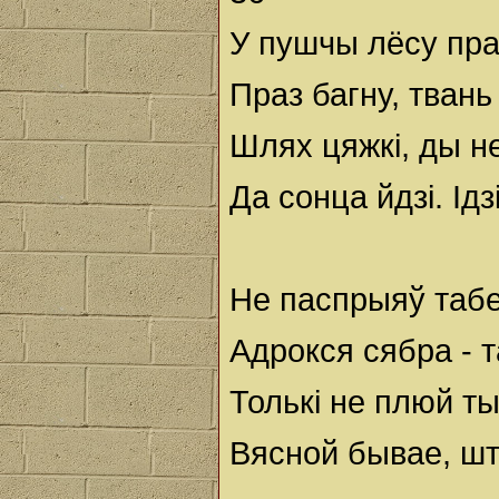
У пушчы лёсу пра
Праз багну, твань
Шлях цяжкі, ды н
Да сонца йдзі. Ідз
Не паспрыяў табе
Адрокся сябра - 
Толькі не плюй ты
Вясной бывае, шт