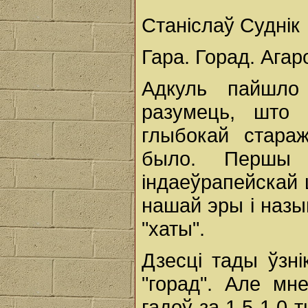
Станіслаў Суднік
Гара. Горад. Агар
Адкуль пайшл
разумець, што 
глыбокай стара
было. Першы 
індаеўрапейскай ц
нашай эры і назы
"хаты".
Дзесці тады ўзні
"горад". Але мн
гадоў за 1,5-1,0