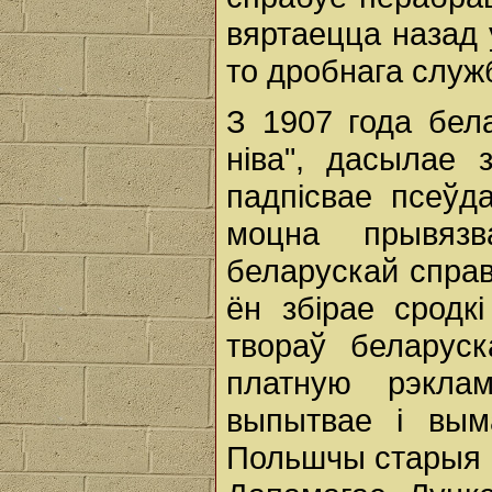
вяртаецца назад 
то дробнага служ
З 1907 года бел
ніва", дасылае
падпісвае псеўд
моцна прывязв
беларускай справ
ён збірае сродк
твораў беларус
платную рэклам
выпытвае і вым
Польшчы старыя г