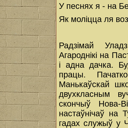
У песнях я - на 
Як моліцца ля в
Радзімай Уладз
Агароднікі на Па
і адна дачка. Б
працы. Пачат
Манькаўскай шко
двухкласным ву
скончыў Нова-В
настаўнічаў на 
гадах служыў у Ч