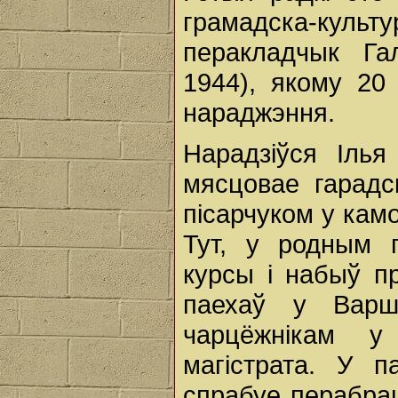
грамадска-культ
перакладчык Га
1944), якому 20
нараджэння.
Нарадзіўся Ілья
мясцовае гарадс
пісарчуком у камо
Тут, у родным 
курсы і набыў п
паехаў у Варш
чарцёжнікам у
магістрата. У п
спрабуе перабра