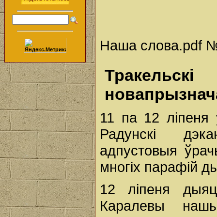
Наша слова.pdf № 
Тракельск
новапрызнач
11 па 12 ліпеня 
Радунскі дэка
адпустовыя ўрач
многіх парафій ды
12 ліпеня дыяц
Каралевы наш