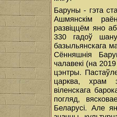
Баруны - гэта ст
Ашмянскім раён
развіццём яно аб
330 гадоў шану
базыльянскага ма
Сённяшнія Бару
чалавекі (на 201
цэнтры. Пастаўле
царква, храм з
віленскага барок
погляд, вясков
Беларусі. Але я
значны культурн