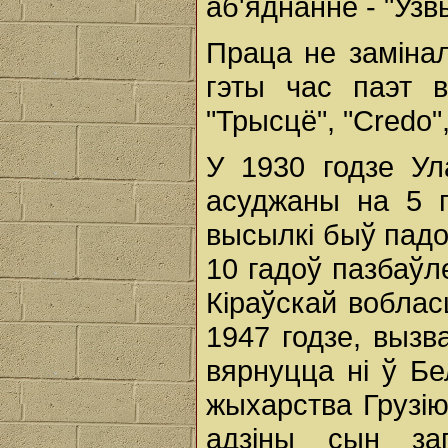
аб'яднанне - "Уз
Праца не замінал
гэты час паэт в
"Трысцё", "Credo"
У 1930 годзе Ул
асуджаны на 5 г
высылкі быў падоў
10 гадоў пазбаўл
Кіраўскай воблас
1947 годзе, вызв
вярнуцца ні ў Бе
жыхарства Грузію
адзіны сын за