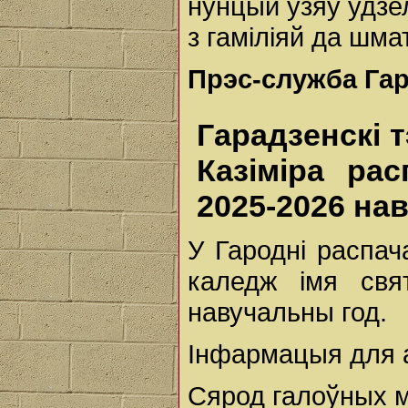
нунцый узяў удзе
з гаміліяй да шма
Прэс-служба Гар
Гарадзенскі 
Казіміра ра
2025-2026 на
У Гародні распач
каледж імя свя
навучальны год.
Інфармацыя для 
Сярод галоўных м