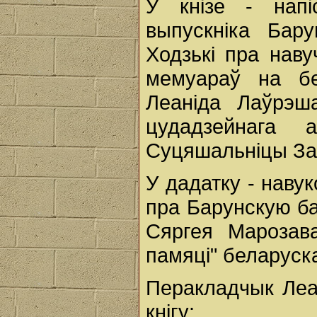
У кнізе - нап
выпускніка Бар
Ходзькі пра наву
мемуараў на бе
Леаніда Лаўрэш
цудадзейнага 
Суцяшальніцы За
У дадатку - нав
пра Барунскую ба
Сяргея Марозав
памяці" беларуск
Перакладчык Леа
кнігу: