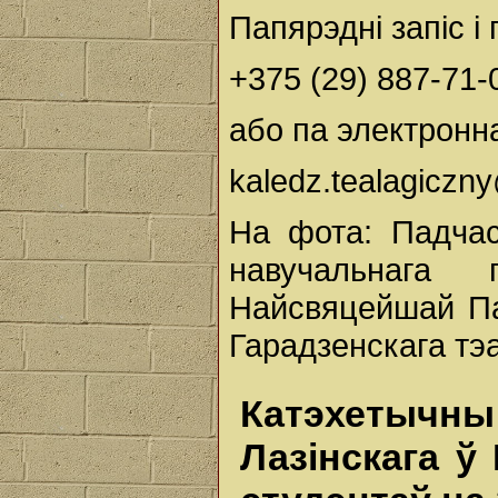
Папярэдні запіс і
+375 (29) 887-71-
або па электронн
kaledz.tealagiczn
На фота: Падчас
навучальнага
Найсвяцейшай Пан
Гарадзенскага тэа
Катэхетыч
Лазінскага ў