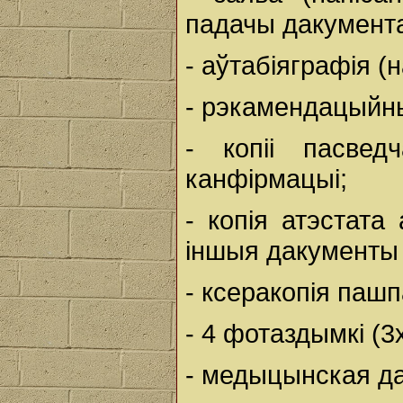
падачы дакумента
- аўтабіяграфія (
- рэкамендацыйны
- копiі пасвед
канфірмацыі;
- копiя атэстата
iншыя дакументы 
- ксеракопiя пашпа
- 4 фотаздымкi (3х
- медыцынская да