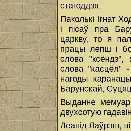
стагоддзя.
Паколькі Ігнат Х
і пісаў пра Бар
царкву, то я па
працы лепш і б
слова "ксёндз",
слова "касцёл" 
нагоды каранацы
Барунскай, Суця
Выданне мемуара
двухсотую гадавіну
Леанід Лаўрэш, пі