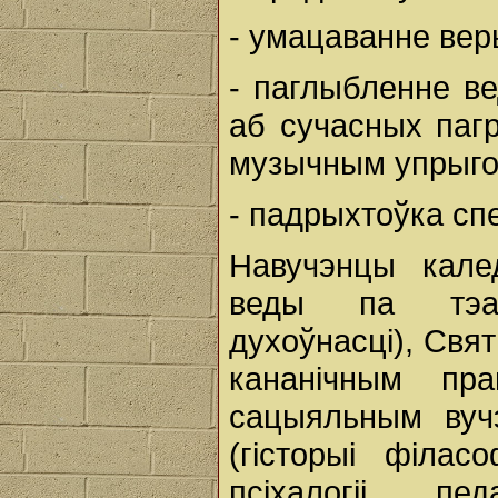
- умацаванне вер
- паглыбленне ве
аб сучасных пагр
музычным упрыгожв
- падрыхтоўка спе
Навучэнцы кал
веды па тэало
духоўнасці), Святы
кананічным пра
сацыяльным вучэ
(гісторыі філас
псіхалогіі, п