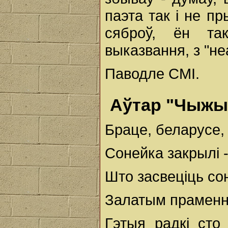
паэта так і не пр
сяброў, ён та
выказвання, з "н
Паводле СМІ.
Аўтар "Чыжык
Браце, беларусе,
Сонейка закрылі -
Што засвеціць со
Залатым прамення
Гэтыя радкі сто 