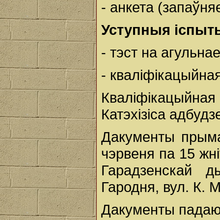
- анкета (запаўн
Уступныя іспыт
- тэст на агульнае
- кваліфікацыйна
Кваліфікацыйная 
Катэхізіса адбудз
Дакументы прыма
чэрвеня па 15 жні
Гарадзенскай д
Гародня, вул. К. М
Дакументы падаю