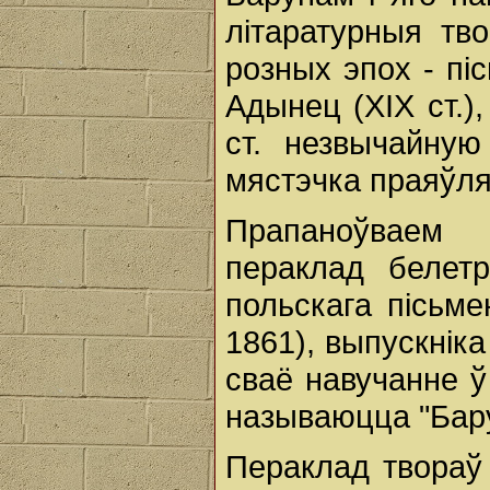
літаратурныя тв
розных эпох - піс
Адынец (ХІХ ст.),
ст. незвычайную
мястэчка праяўля
Прапаноўваем
пераклад белетр
польскага пісьмен
1861), выпускнік
сваё навучанне ў
называюцца "Бар
Пераклад твораў