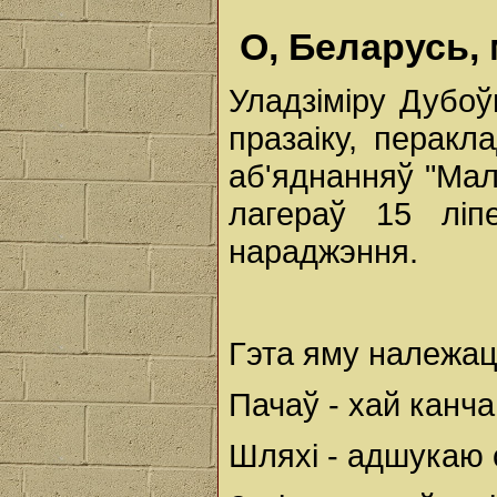
О, Беларусь
Уладзіміру Дубоў
празаіку, перакл
аб'яднанняў "Мал
лагераў 15 ліп
нараджэння.
Гэта яму належа
Пачаў - хай канча
Шляхі - адшукаю 