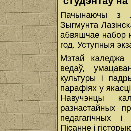
студэнтаў на
Пачынаючы з л
Зыгмунта Лазінск
абвяшчае набор 
год. Уступныя экз
Мэтай каледжа з
ведаў, умацава
культуры і падр
парафіях у якасці
Навучэнцы ка
разнастайных пр
педагагічных і
Пісанне і гісторы