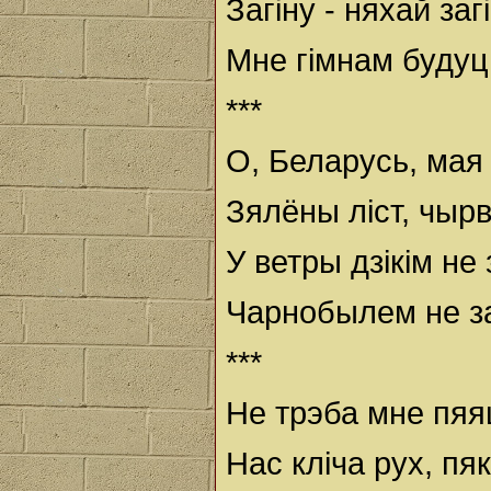
Загіну - няхай загі
Мне гімнам будуць
***
О, Беларусь, ма
Зялёны ліст, чыр
У ветры дзікім не 
Чарнобылем не 
***
Не трэба мне пяя
Нас кліча рух, п