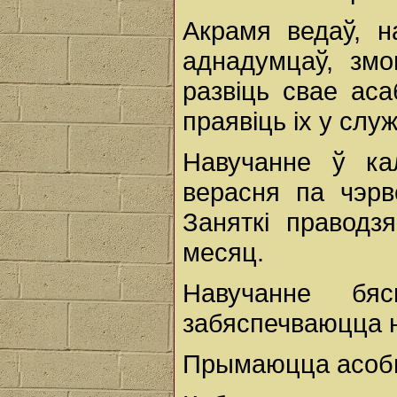
Акрамя ведаў, н
аднадумцаў, зм
развіць свае ас
праявіць іх у служ
Навучанне ў ка
верасня па чэрв
Заняткі праводз
месяц.
Навучанне бяс
забяспечваюцца н
Прымаюцца асобы