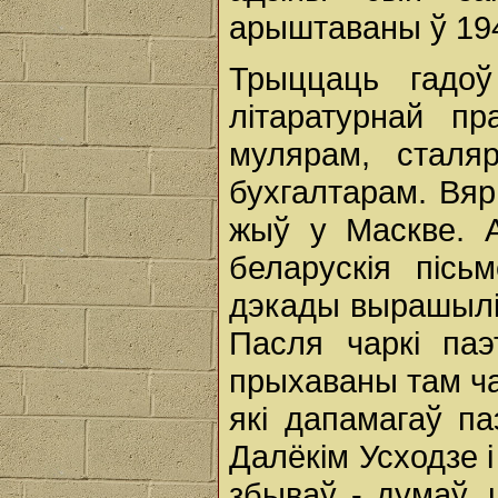
арыштаваны ў 194
Трыццаць гадоў
літаратурнай п
мулярам, сталяр
бухгалтарам. Вярн
жыў у Маскве. А
беларускія пісь
дэкады вырашылі 
Пасля чаркі паэ
прыхаваны там ч
які дапамагаў п
Далёкім Усходзе і
збываў - думаў,