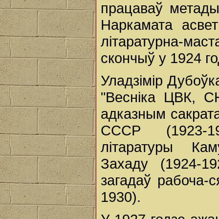
працаваў метады
Наркамата асв
літаратурна-маст
скончыў у 1924 го
Уладзімір Дубоўк
"Весніка ЦВК, С
адказным сакрат
СССР (1923-1
літаратуры Кам
Захаду (1924-19
загадаў рабоча-
1930).