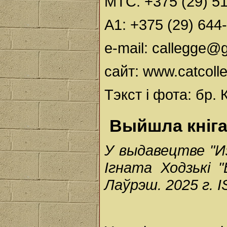
МТС: +375 (29) 5
А1: +375 (29) 644
e-mail: callegge@
сайт: www.catcolle
Тэкст і фота: бр. 
Выйшла кніга
У выдавецтве "И
Ігната Ходзькі 
Лаўрэш. 2025 г. 