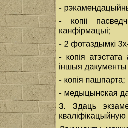
- рэкамендацыйны
- копіі пасвед
канфірмацыі;
- 2 фотаздымкі 3х
- копія атэстата
іншыя дакументы 
- копія пашпарта;
- медыцынская да
3. Здаць экзаме
кваліфікацыйную 