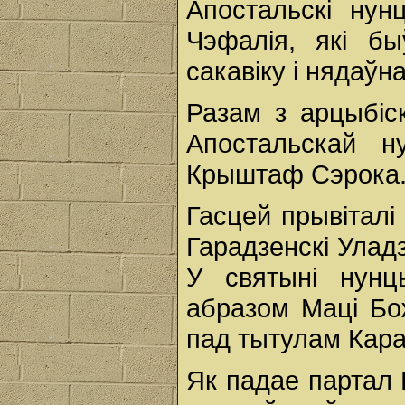
Апостальскі нун
Чэфалія, які б
сакавіку і нядаўн
Разам з арцыбіс
Апостальскай н
Крыштаф Сэрока
Гасцей прывіталі
Гарадзенскі Уладз
У святыні нунц
абразом Маці Бо
пад тытулам Кара
Як падае партал 