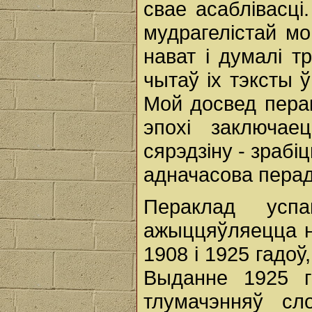
свае асаблівасці
мудрагелістай мо
нават і думалі т
чытаў іх тэксты 
Мой досвед пера
эпохі заключае
сярэдзіну - зрабіц
адначасова перад
Пераклад успа
ажыццяўляецца н
1908 і 1925 гадоў
Выданне 1925 г
тлумачэнняў сл