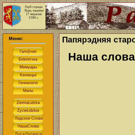
Герб горада
Ліды, наданы
17 верасня
1590 г.
Папярэдняя старо
Меню:
Наша слова.