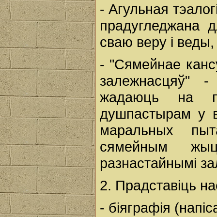
- Агульная тэалог
прадугледжана д
сваю веру і веды
- "Сямейнае канс
залежнасцяў" -
жадаюць на пр
душпастырам у в
маральных пыт
сямейным жы
разнастайнымі за
2. Прадставіць н
- біяграфія (напі