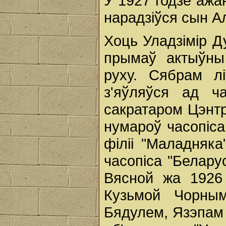
У 1927 годзе ажан
нарадзіўся сын А
Хоць Уладзімір Д
прымаў актыўны
руху. Сябрам лі
з'яўляўся ад ч
сакратаром Цэнтр
нумароў часопіс
філіі "Маладняк
часопіса "Беларус
Вясной жа 1926
Кузьмой Чорным
Бядулем, Язэпам