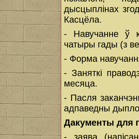
дысцыплінах згод
Касцёла.
- Навучанне ў 
чатыры гады (з ве
- Форма навучання
- Заняткі правод
месяца.
- Пасля заканчэн
адпаведны дыпло
Дакументы для 
- заява (напіса