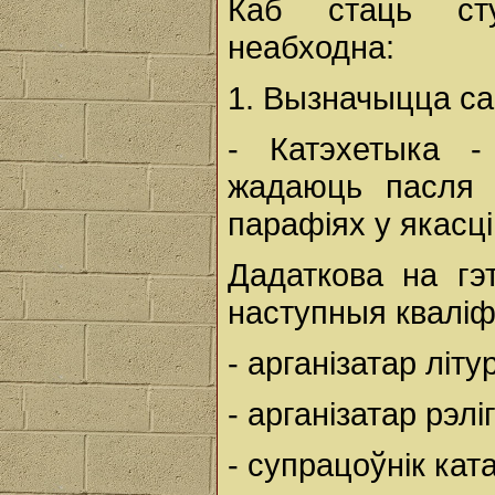
Каб стаць сту
неабходна:
1. Вызначыцца са
- Катэхетыка -
жадаюць пасля 
парафіях у якасці
Дадаткова на гэ
наступныя кваліф
- арганізатар літург
- арганізатар рэлі
- супрацоўнік ката