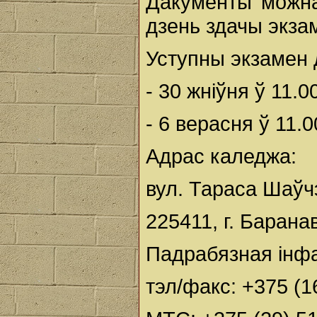
Дакументы можна
дзень здачы экза
Уступны экзамен 
- 30 жніўня ў 11.0
- 6 верасня ў 11.0
Адрас каледжа:
вул. Тараса Шаўчэ
225411, г. Барана
Падрабязная інфа
тэл/факс: +375 (1