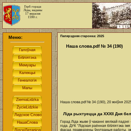
Герб горада
Ліды, наданы
17 верасня
1590 г.
Папярэдняя старонка: 2025
Меню:
Наша слова.pdf № 34 (190)
Наша слова.pdf № 34 (190), 20 жніўня 202
Ліда рыхтуецца да ХХХII Дня бе
Горад Ліда жыве ў чаканні вялікай падзеі
года. ДУК "Лідская раённая бібліятэка і
фасад, праведзены ўнутраныя работы, зме