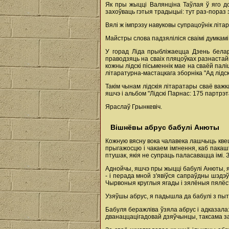
Як пры жыцці Валянціна Таўлая ў яго до
захоўваць гэтыя традыцыі: тут раз-пораз 
Вялі ж імпрэзу навуковы супрацоўнік літа
Майстры слова падзяліліся сваімі думкамі
У горад Ліда прыбліжаецца Дзень белару
праводзяць на сваіх пляцоўках разнаста
кожны лідскі пісьменнік мае на сваёй пал
літаратурна-мастацкага зборніка "Ад лідск
Такім чынам лідскія літаратары сваё важк
яшчэ і альбом "Лідскі Парнас: 175 партрэта
Яраслаў Грынкевіч.
Вішнёвы абрус бабулі Анюты
Кожную вясну вока чалавека лашчыць квеце
прыгажосцю і чакаем імгнення, каб пакаш
птушак, якія не супраць паласавацца імі.
Аднойчы, яшчэ пры жыцці бабулі Анюты, я 
- і перада мной з'явіўся сапраўдны шэдэў
Чырвоныя круглыя ягады і зялёныя пялёст
Узяўшы абрус, я падышла да бабулі з пыт
Бабуля беражліва ўзяла абрус і адказала:
дванаццацігадовай дзяўчынцы, таксама за