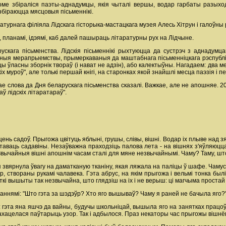
ме збіраліся паэты-аднадумцы, якія чыталі вершы, водар гарбаты разыход
збіраюцца мясцовыя пісьменнікі.
ратурнага філіяла Лідскага гісторыка-мастацкага музея Алесь Хітрун і галоўн
, планамі, ідэямі, каб далей пашыраць літаратурны рух на Лідчыне.
скага пісьменства. Лідскія пісьменнікі рыхтуюцца да сустрэч з аднадумцам
йныя мерапрыемствы, прымеркаваныя да маштабнага пісьменніцкага рэспубліка
іцы ўласны зборнік твораў (і нават не адзін), або калектыўны. Нагадаем: дв
іх муроў", але толькі першай кнігі, на старонках якой знайшлі месца паэзія і
ае слова да Дня беларускага пісьменства сказалі. Важкае, але не апошняе. 2
ў лідскіх літаратараў".
нь садоў. Прыгожа цвітуць яблыні, грушы, слівы, вішні. Водар іх плыве над зя
таваць садавіны. Незаўважна праходзіць палова лета - на вішнях з'яўляюцца
 Звычайныя вішні апошнім часам сталі для мяне незвычайнымі. Чаму? Таму, што
звярнула ўвагу на даматканую тканіну, якая ляжала на паліцы ў шафе. Чамусь
р, створаны рукамі чалавека. Гэта абрус, на якім прыгожа і вельмі тонка был
кі вышыты так незвычайна, што глядзіш на іх і не верыш: ці магчыма проста
аннямі: "Што гэта за шэдэўр? Хто яго вышываў? Чаму я раней не бачыла яго?
 гэта яна яшчэ да вайны, будучы школьніцай, вышыла яго на занятках працоўн
хацелася паўтарыць узор. Так і адбылося. Праз некаторы час прыгожы вішнё