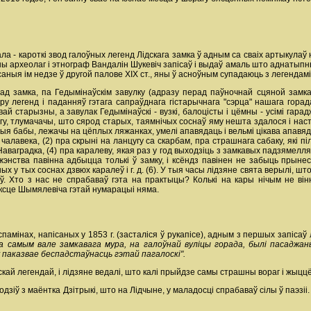
а - кароткі звод галоўных легенд Лідскага замка ў адным са сваіх артыкулаў
ны археолаг і этнограф Вандалін Шукевіч запісаў і выдаў амаль што аднатыпныя 
ныя ім недзе ў другой палове XIX ст., яны ў асноўным супадаюць з легендамі 
ад замка, па Гедымінаўскім завулку (адразу перад паўночнай сцяной замка),
у легенд і паданняў гэтага сапраўднага гістарычнага "сэрца" нашага гора
ай старызны, а завулак Гедымінаўскі - вузкі, балоцісты і цёмны - усімі гара
у, тлумачачы, што сярод старых, таямнічых соснаў яму нешта здалося і настр
 бабы, лежачы на цёплых ляжанках, умелі апавядаць і вельмі цікава апавядал
чалавека, (2) пра скрыні на ланцугу са скарбам, пра страшнага сабаку, які пі
Наваградка, (4) пра каралеву, якая раз у год выходзіць з замкавых падзямелля
энства павінна адбыцца толькі ў замку, і ксёндз павінен не забыць прыне
у тых соснах дзвюх каралеў і г. д. (6). У тыя часы лідзяне свята верылі, што 
оў. Хто з нас не спрабаваў гэта на практыцы? Колькі на кары нічым не ві
эксце Шымялевіча гэтай нумарацыі няма.
 успамінах, напісаных у 1853 г. (засталіся ў рукапісе), адным з першых запіса
на самым вале замкавага мура, на галоўнай вуліцы горада, былі пасаджа
ў паказвае беспадстаўнасць гэтай пагалоскі".
дскай легендай, і лідзяне ведалі, што калі прыйдзе самы страшны вораг і жы
одзіў з маёнтка Дзітрыкі, што на Лідчыне, у маладосці спрабаваў сілы ў паэзіі