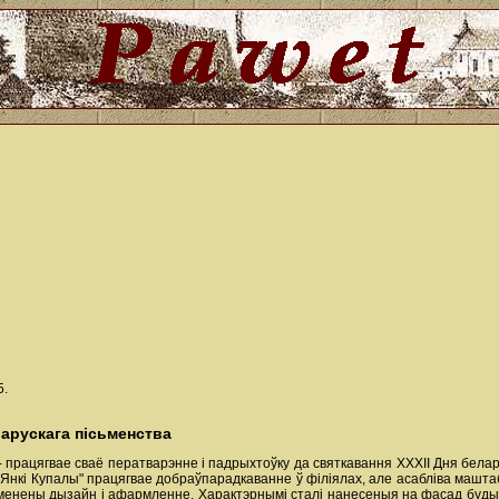
5.
ларускага пісьменства
 - працягвае сваё ператварэнне і падрыхтоўку да святкавання ХХХII Дня бела
мя Янкі Купалы" працягвае добраўпарадкаванне ў філіялах, але асабліва машт
нены дызайн і афармленне. Характэрнымі сталі нанесеныя на фасад будынка 