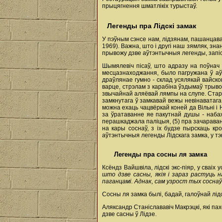
прыцягнення шматлікіх турыстаў.
Легенды пра Лідскі замак
У пэўным сэнсе нам, лідзянам, пашанцавал
1969). Важна, што і другі наш зямляк, зна
прывожу дзве аўтэнтычныя легенды, запіса
Шымялевіч пісаў, што адразу на поўнач 
месцазнаходжання, было пагружана ў аўр
драўлянае гумно - склад усялякай вайсков
варце, стрэлам з карабіна ўздымаў трывог
звычайнай аляёвай лямпы на слупе. Старыя
замкнутага ў замкавай вежы невінаватага 
можна ехаць чацвёркай коней да Вільні і 
за ўратаванне яе пакутнай душы - набаж
перашкаджала паліцыя, (5) пра зачараваных 
на кары соснаў, з іх будзе пырскаць кр
аўтэнтычныя легенды Лідскага замка, у т
Легенды пра сосны ля замка
Ксёндз Вайшвіла, лідскі экс-піяр, у сваіх
што дзве сасны, якія і зараз растуць 
паганцамі. Аднак, сам узрост тых сосна
Сосны ля замка былі, бадай, галоўнай лі
Аляксандр Станіслававіч Макрэцкі, які пах
дзве сасны ў Лідзе.