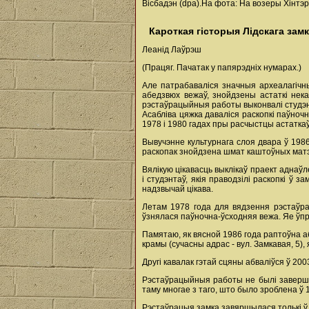
Вісбадэн (dpa).На фота: На возеры Хінтэ
Кароткая гісторыя Лідскага зам
Леанід Лаўрэш
(Працяг. Пачатак у папярэдніх нумарах.)
Але патрабаваліся значныя археалагічныя
абедзвюх вежаў, знойдзены астаткі нек
рэстаўрацыйныя работы выконвалі студэнт
Асабліва цяжка даваліся раскопкі паўноч
1978 і 1980 гадах пры расчыстцы астатка
Вывучэнне культурнага слоя двара ў 198
раскопак знойдзена шмат каштоўных матэр
Вялікую цікавасць выклікаў праект аднаўл
і студэнтаў, якія праводзілі раскопкі ў з
надзвычай цікава.
Летам 1978 года для вядзення рэстаўра
ўзнялася паўночна-ўсходняя вежа. Яе ўп
Памятаю, як вясной 1986 года раптоўна а
крамы (сучасны адрас - вул. Замкавая, 5),
Другі кавалак гэтай сцяны абваліўся ў 200
Рэстаўрацыйныя работы не былі завершан
таму многае з таго, што было зроблена ў 1
Рэстаўрацыя замка завяршылася толькі ў 2