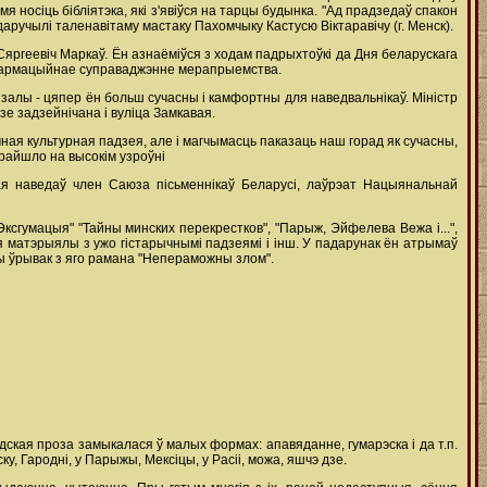
я носіць бібліятэка, які з'явіўся на тарцы будынка. "Ад прадзедаў спакон
ручылі таленавітаму мастаку Пахомчыку Кастусю Віктаравічу (г. Менск).
Сяргеевіч Маркаў. Ён азнаёміўся з ходам падрыхтоўкі да Дня беларускага
 інфармацыйнае суправаджэнне мерапрыемства.
залы - цяпер ён больш сучасны і камфортны для наведвальнікаў. Міністр
зе задзейнічана і вуліца Замкавая.
ачная культурная падзея, але і магчымасць паказаць наш горад як сучасны,
прайшло на высокім узроўні
лая наведаў член Саюза пісьменнікаў Беларусі, лаўрэат Нацыянальнай
Эксгумацыя" "Тайны минских перекрестков", "Парыж, Эйфелева Вежа і...",
я матэрыялы з ужо гістарычнымі падзеямі і інш. У падарунак ён атрымаў
чаны ўрывак з яго рамана "Непераможны злом".
лідская проза замыкалася ў малых формах: апавяданне, гумарэска і да т.п.
у, Гародні, у Парыжы, Мексіцы, у Расіі, можа, яшчэ дзе.