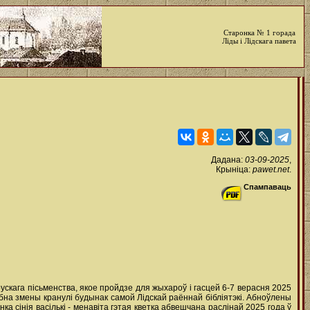
Старонка № 1 горада
Ліды і Лідскага павета
Дадана:
03-09-2025
,
Крыніца:
pawet.net
.
Спампаваць
рускага пісьменства, якое пройдзе для жыхароў і гасцей 6-7 верасня 2025
абна змены кранулі будынак самой Лідскай раённай бібліятэкі. Абноўлены
сінія васількі - менавіта гэтая кветка абвешчана раслінай 2025 года ў