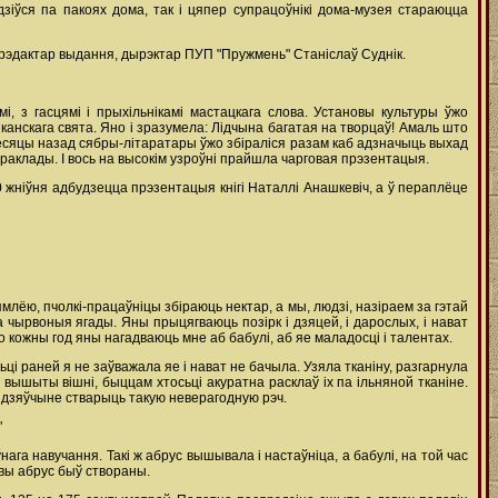
зіўся па пакоях дома, так і цяпер супрацоўнікі дома-музея стараюцца
ы рэдактар выдання, дырэктар ПУП "Пружмень" Станіслаў Суднік.
і, з гасцямі і прыхільнікамі мастацкага слова. Установы культуры ўжо
нскага свята. Яно і зразумела: Лідчына багатая на творцаў! Амаль што
а месяцы назад сябры-літаратары ўжо збіраліся разам каб адзначыць выхад
 пераклады. І вось на высокім узроўні прайшла чарговая прэзентацыя.
0 жніўня адбудзецца прэзентацыя кнігі Наталлі Анашкевіч, а ў пераплёце
млёю, пчолкі-працаўніцы збіраюць нектар, а мы, людзі, назіраем за гэтай
 чырвоныя ягады. Яны прыцягваюць позірк і дзяцей, і дарослых, і нават
 кожны год яны нагадваюць мне аб бабулі, аб яе маладосці і талентах.
ці раней я не заўважала яе і нават не бачыла. Узяла тканіну, разгарнула
і вышыты вішні, быццам хтосьці акуратна расклаў іх па ільняной тканіне.
й дзяўчыне стварыць такую неверагодную рэч.
"
ага навучання. Такі ж абрус вышывала і настаўніца, а бабулі, на той час
вы абрус быў створаны.