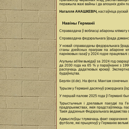
прыгажосці чырвоных ягад, распытваюць п
перажыла жахі вайны і да апошніх дзён па
Наталля АНАШКЕВІЧ,
настаўніца рускай 
Навіны Германіі
Справаздача ў вобласці абароны клімату 
Справаздача федэральнага ўрада дэманстр
У новай справаздачы федэральнага ўрада 
станы дзейсных праграм па абароне клі
парніковых газаў у 2024 годзе працягвалі 
Агульны аб'ём выкідаў за 2024 год скарац
да 2030 года на 65 % у параўнанні з 19
распачаць дадатковых крокаў. Экспертн
будаўніцтва.
Берлін (d.de). На фота: Мантаж сонечных
Турызм у Германіі дасягнуў рэкорднага ў
У першай палове 2025 года ў Германіі был
Турыстычныя і дзелавыя паездкі па Ге
прадпрыемствах, якія прадстаўляюць пасл
Такія дадзеныя Федэральнага ведамства с
Адмыслоўцы тлумачаць факт скарачэння п
футболе, які прыцягнуў у Германію вельмі