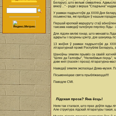
Беларусі, што вельмі сімвалічна. Адмыслов
вякоў…" - радкі з верша "Спадчына" нада
У рамках падрыхтоўкі да ХХХІІ Дня белару
пісьменства, які пройдзе ў нашым горадз
Першай кропкай маршруту стаў абноўлены 
таксама наведаў галоўную пярліну Ліды - 
Для лідзян вялікі гонар, што менавіта Лід
адкрыты і гасцінны цэнтр, дзе шануюць гі
13 жніўня ў рамках падрыхтоўкі да ХХХ
літаратурнай прэміі Рэспублікі Беларусь, 
Шаноўны зямляк прывёз са сваёй хатняй б
"Шлях да Галгофы", "Нелюбімыя гінуць", 
дзве кнігі (паэзія і проза) літаратурна-м
Наведаў зямляк экспазіцыі Дома-музея. П
Пісьменніцкае свята прыбліжаецца!!!!
Паводле СМІ.
Лідская проза? Яна ёсць!
Неяк так сталася, што праз доўгія гады л
Але структура лідскай літаратуры такая, ш