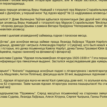
 далёкім і блізкім мінулым. Літаратары адышлі, але ж творы засталіся, пе
ыя перакладаюцца.
кавана першая аповесць Веры Навіцкай з тэтралогіі пра Марусю Старабельскую
ай з Далеўскіх, у першай кнізе "Ад лідскіх муроў" № 11 надрукавана аповесць
аваліся! У Доме Валянціна Таўлая адбылася прэзентацыя ўжо другой кнігі збо
ая аповесць Веры Навіцкай з тэтралогіі пра Марусю Старабельскую "Вясёлыя бу
У зборніку даецца ўрывак з рамана Віктара Праўдзіна "Непераможны злом". Вікт
невялікія аповесці.
аннямі і цыкламі апавяданняў займаюць годнае і пачэснае месца.
аўства", дзе асноўнае месца займае праца Леаніда Лаўрэша "Лідскія Нарбуты
ладчыца, драматург і актрыса Аляксандра Нарбут з Сукурчаў, што былі некалі
 і гісторык, яго дачка пісьменніца Каміла Нарбут, дачка Ганны Гразмані Юлі
Міцкевіча, падчас ганенняў на філаматаў і філарэтаў.
іслава Судніка "Лідская польскамоўная літаратура 1920-1939 гг." Гэта перша
 інфармацыі пра гімназічныя выданні. Засталіся недаследаванымі два нумары л
рыял" і "Кнігапіс" падаюцца асноўныя падзеі з літаратурнага і калялітарату
сь Мацулевіч, Антон Піліпчык), фіксуецца каля 30 кніг, выдадзеных лідзянамі і 
11, лідская літаратура яшчэ не мела! Калі сумясціць дзве кнігі, то агульная ко
 на 62 старонках. Такім чынам лідская літаратура значна пашырылася! На с
кай моў.
адпрыемства "Пружмень". Сярод масцітых пісьменнікаў на старонках змяшча
слава Судніка, Леаніда Лаўрэша, Алеся Хітруна, Сяргея Чыгрына, Ганны Рэліко