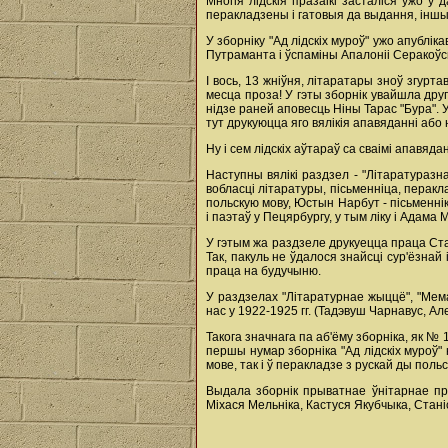
Многія лідскія празаікі засталіся ўжо ў
перакладзены і гатовыя да выдання, інш
У зборніку "Ад лідскіх муроў" ужо апублі
Путраманта і ўспаміны Апалоніі Серакоўск
І вось, 13 жніўня, літаратары зноў згурт
месца проза! У гэты зборнік увайшла друг
нідзе раней аповесць Ніны Тарас "Бура". 
тут друкуюцца яго вялікія апавяданні або 
Ну і сем лідскіх аўтараў са сваімі апавяд
Наступны вялікі раздзел - "Літаратуразн
вобласці літаратуры, пісьменніца, перак
польскую мову, Юстын Нарбут - пісьменнік
і паэтаў у Пецярбургу, у тым ліку і Адама 
У гэтым жа раздзеле друкуецца праца Стан
Так, пакуль не ўдалося знайсці сур'ёзнай
праца на будучыню.
У раздзелах "Літаратурнае жыццё", "Мема
нас у 1922-1925 гг. (Тадэвуш Чарнавус, Але
Такога значнага па аб'ёму зборніка, як № 
першы нумар зборніка "Ад лідскіх муроў"
мове, так і ў перакладзе з рускай ды польс
Выдала зборнік прыватнае ўнітарнае пр
Міхася Мельніка, Кастуся Якубчыка, Стані