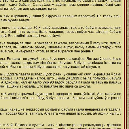
ь 135 на 175 сантыметраў. Палатно пасярэдзіне сшыта з дзвюх палавін
ней і сама бабуля. Сапраўды, у даўнія часы сяляне павінны былі самі
 ці патрэбныя для гаспадаркі рэчы.
 якіх чырванеюць вішні ў акружэнні зялёных пялёсткаў. Па краях яго -
ама рукамі бабулі.
, яшчэ напрыканцы 80-х гадоў здарылася так, што бабуля зламала нагу.
а, былі і ніткі мулінэ, было жаданне, і вось з'явіўся час. Штодня бабуля
ў. Яго любілі гартаць і мы, яе ўнукі.
 яна падарыла мне. Я захавала таксама заплеценыя ў касу ніткі мулінэ,
талася, вышываючы работу. Вішнёвы абрус, якому амаль 90 гадоў, - гэта
бабулі, ім накрывалі стол, за якім збіраліся мае родныя.
яла. Ён нават не думаў, што абрус яшчэ захаваўся! Яго здзіўленне было
лася за сталом, накрытым вішнёвым абрусам. Бабуля засцілала ім стол на
 свой любімы вішнёвы бабуля захавала, як успамін аб мінулым.
Лідскага павета (цяпер Лідскі раён) у сялянскай сям'і. Акрамя яе ў сям'і
чарскай. Нягледзячы на тое, што школа да 1939 г. была польскай, бабуля
. А аднойчы, калі ёй было ўжо 90 гадоў, бабуля пачала чытаць на памяць
сьмо Таццяны і сказала, што памятае яго яшчэ са школы.
каб дзеці атрымалі адукацыю і працавалі настаўнікамі. Але марам не
снялі авіяналёт на г. Ліду, бабуля разам з братам, пакінуўшы ўсе рэчы і
лакаць. Канешне, некаторыя моманты бабуля і сама ненарокам ўзгадвала.
 абодва браты загінулі. Але гэта ўжо іншая гісторыя, аб якой я напішу
 сабой. Паказваю вучням - яны з цікавасцю яго разглядаюць, дзівяцца