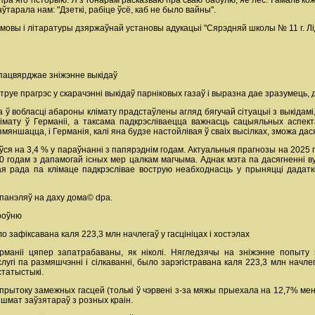
ра яго гісторыю. Я з гонарам расказваю пра сваю бабулю, яе лёс. І амаль ко
ўтарала нам: "Дзеткі, рабіце ўсё, каб не было вайны".
мовы і літаратуры дзяржаўнай установы адукацыі "Сярэдняй школы № 11 г. Лі
пацвярджае зніжэнне выкідаў
уе прагрэс у скарачэнні выкідаў парніковых газаў і выразна дае зразумець, 
ў вобласці абароны клімату прадстаўлены агляд бягучай сітуацыі з выкідамі,
мату ў Германіі, а таксама падкрэсліваецца важнасць сацыяльных аспект
змяншацца, і Германія, калі яна будзе настойлівая ў сваіх высілках, зможа да
іўся на 3,4 % у параўнанні з папярэднім годам. Актуальныя прагнозы на 2025
90 годам з дапамогай існых мер цалкам магчыма. Аднак мэта па дасягненні в
ая рада па клімаце падкрэслівае вострую неабходнасць у прыняцці дадатко
 панэляў на даху дома© dpa.
зроўню
о зафіксавана каля 223,3 млн начлегаў у гасцініцах і хостэлах
рманіі цяпер запатрабаваны, як ніколі. Нягледзячы на зніжэнне попыту
угі па размяшчэнні і сілкаванні, было зарэгістравана каля 223,3 млн начл
татыстыкі.
рытоку замежных гасцей (толькі ў чэрвені з-за мяжы прыехала на 12,7% менш
 шмат заўзятараў з розных краін.