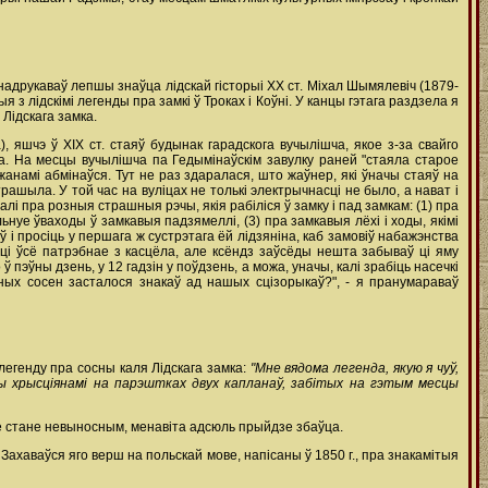
 надрукаваў лепшы знаўца лідскай гісторыі ХХ ст. Міхал Шымялевіч (1879-
з лідскімі легенды пра замкі ў Троках і Коўні. У канцы гэтага раздзела я
Лідскага замка.
 яшчэ ў XIX ст. стаяў будынак гарадскога вучылішча, якое з-за свайго
да. На месцы вучылішча па Гедымінаўскім завулку раней "стаяла старое
джанамі абмінаўся. Тут не раз здаралася, што жаўнер, які ўначы стаяў на
ашыла. У той час на вуліцах не толькі электрычнасці не было, а нават і
і пра розныя страшныя рэчы, якія рабіліся ў замку і пад замкам: (1) пра
льнуе ўваходы ў замкавыя падзямеллі, (3) пра замкавыя лёхі і ходы, якімі
ў і просіць у першага ж сустрэтага ёй лідзяніна, каб замовіў набажэнства
сці ўсё патрэбнае з касцёла, але ксёндз заўсёды нешта забываў ці яму
ў пэўны дзень, у 12 гадзін у поўдзень, а можа, уначы, калі зрабіць насечкі
нных сосен засталося знакаў ад нашых сцізорыкаў?", - я пранумараваў
ў легенду пра сосны каля Лідскага замка:
"Мне вядома легенда, якую я чуў,
ны хрысціянамі на парэштках двух капланаў, забітых на гэтым месцы
ццё стане невыносным, менавіта адсюль прыйдзе збаўца.
. Захаваўся яго верш на польскай мове, напісаны ў 1850 г., пра знакамітыя