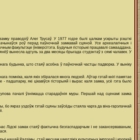
 замку праводзіў Алег Трусаў. У 1977 годзе былі цалкам ускрыты рэшткі
ачынаўся роў перад паўночнай замкавай сцяной. Усе археалагічныя i
ычным факультэце ўніверсітэта. Будучыя гісторыкі працавалі самааддана.
янёў вынесла адтуль за два месяцы брыгада студэнтаў з сямі чалавек. У
нага будынка, што стаяў асобна ў паўночнай частцы падворка. У выніку
га помніка, каля якіх збіралася многа людзей. Аўтар гэтай кнігі памятае
е - падшпарку, які цікавіўся гісторыяй і вырас каля замка, усё гэта было
тупова пачалі ўзнімацца старадаўнія муры. Першай над сценамі замка
, бо якраз уздоўж гэтай сцяны заўсёды стаяла чарга да віна-гарэлачнай
і.
час Лідскі замак стаяў фактычна безгаспадарчым і не закансерваваным,
ася.
орыі нашай Радзімы, стаў месцам шматлікіх культурных імпрэзаў і кропкай