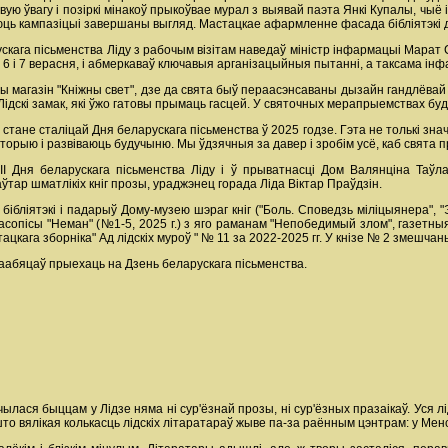
ую ўвагу і позіркі мінакоў прыкоўвае мурал з выявай паэта Янкі Купалы, чыё ім
юць кампазіцыі завершаны выгляд. Мастацкае афармленне фасада бібліятэкі да
скага пісьменства Ліду з рабочым візітам наведаў міністр інфармацыі Марат 
е 6 і 7 верасня, і абмеркаваў ключавыя арганізацыйныя пытанні, а таксама
магазін "Кніжны свет", дзе да свята быў пераасэнсаваны дызайн гандлёвай 
Лідскі замак, які ўжо гатовы прымаць гасцей. У святочных мерапрыемствах буд
а стане сталіцай Дня беларускага пісьменства ў 2025 годзе. Гэта не толькі зн
сторыю і развіваюць будучыню. Мы ўдзячныя за давер і зробім усё, каб свята 
ІІ Дня беларускага пісьменства Ліду і ў прыватнасці Дом Валянціна Таў
аўтар шматлікіх кніг прозы, ураджэнец горада Ліда Віктар Праўдзін.
ібліятэкі і падарыў Дому-музею шэраг кніг ("Боль. Споведзь міліцыянера", "
часопісы "Неман" (№1-5, 2025 г.) з яго раманам "Непобедимый злом", газетны
астацкага зборніка" Ад лідскіх муроў " № 11 за 2022-2025 гг. У кнізе № 2 змеш
аабяцаў прыехаць на Дзень беларускага пісьменства.
ічылася быццам у Лідзе няма ні сур'ёзнай прозы, ні сур'ёзных празаікаў. Уся 
то вялікая колькасць лідскіх літаратараў жыве па-за раённым цэнтрам: у Менск