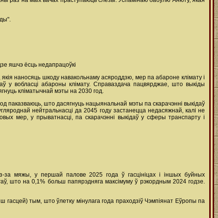
жны раз на маіх вачах праступаюць слёзы. Успамінаю бабулю Анюту, якая
ды".
дзе яшчэ ёсць недапрацоўкі
 якія наносяць шкоду навакольнаму асяроддзю, мер па абароне клімату і
аў у вобласці абароны клімату. Справаздача пацвярджае, што выкіды
сягнуць кліматычнай мэты на 2030 год.
 год паказваюць, што дасягнуць нацыянальнай мэты па скарачэнні выкідаў
угляроднай нейтральнасці да 2045 году застанецца недасяжнай, калі не
вых мер, у прыватнасці, па скарачэнні выкідаў у сферы транспарту і
 з-за мяжы, у першай палове 2025 года ў гасцініцах і іншых буйных
егаў, што на 0,1% больш папярэдняга максімуму ў рэкордным 2024 годзе.
 гасцей) тым, што ўлетку мінулага года праходзіў Чэмпіянат Еўропы па