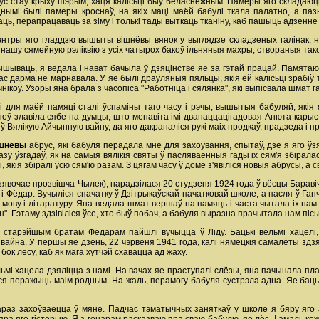
с стаў крыху шэрым, хаця калісьці быў беласнежным. Памеры яго складаюц
нымі былі памеры кроснаў, на якіх маці маёй бабулі ткала палатно, а паз
аць, перапрацаваць за зіму і толькі тады выткаць тканіну, каб пашыць адзенне
цэнтры яго гладдзю вышыты вішнёвы вянок у выглядзе складзеных галінак, на
нашу сямейную рэліквію з усіх чатырох бакоў ільняныя махры, створаныя такс
шываць, я ведала і нават бачыла ў дзяцінстве яе за гэтай працай. Памятаю
с дарма не марнавала. У яе былі драўляныя пяльцы, якія ёй калісьці зрабіў тат
коў. Узоры яна брала з часопіса "Работніца і сялянка", які выпісвала шмат гадо
мі для маёй памяці сталі ўспаміны таго часу і рэчы, вышытыя бабуляй, якія
оў злавіла сябе на думцы, што менавіта імі дванаццацігадовая Анюта карыс
Вялікую Айчынную вайну, да яго дакраналіся рукі маіх продкаў, прадзеда і пра
ішнёвы
абрус, які бабуля перадала мне для захоўвання, спытаў, дзе я яго ўз
разу ўзгадаў, як на самыя вялікія святы ў пасляваенныя гады іх сям'я збіра
 якія збіралі ўсю сям'ю разам. З цягам часу ў доме з'явіліся новыя абрусы, а
явочае прозвішча Чылек), нарадзілася 20 студзеня 1924 года ў вёсцы Баравічы 
і Фёдар. Вучыліся спачатку ў Дзітрыкаўскай пачатковай школе, а пасля ў Ган
 мову і літаратуру. Яна ведала шмат вершаў на памяць і часта чытала іх нам
ін". Гэтаму здзівіліся ўсе, хто быў побач, а бабуля выразна прачытала нам пі
старэйшым братам Фёдарам пайшлі вучыцца ў Ліду. Бацькі вельмі хацелі, 
айна. У першы яе дзень, 22 чэрвеня 1941 года, калі нямецкія самалёты здзяй
 бок лесу, каб як мага хутчэй схавацца ад жаху.
льмі хацела дзяліцца з намі. На вачах яе праступалі слёзы, яна пачынала п
 перажыць маім родным. На жаль, перамогу бабуля сустрэла адна. Яе бацькі і
аз захоўваецца ў мяне. Падчас тэматычных заняткаў у школе я бяру яго з