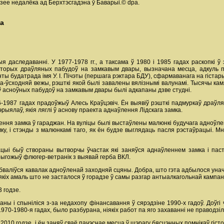
рзее недалёка ад Берхтэсгадэна ў Баварыі.© dpa.
ка
 даследаванні. У 1977-1978 гг., а таксама ў 1980 і 1985 гадах раскопкі ў
аторых драўляных пабудоў на замкавым двары, вызначана месца, адкуль п
ы будатрада імя У. І. Пiчэты (першага рэктара БДУ), сфармаванага на гістар
на-ўсходняй вежы, рэшткі якой былі завалены вялізнымі валунамі. Тысячы кам
ў асноўных пабудоў на замкавым двары былі адкапаны дзве студні.
6-1987 гадах прадоўжыў Алесь Краўцэвіч. Ён выявіў рэшткі падмуркаў драўля
ыялаў, якія ляглі ў аснову праекта аднаўлення Лідскага замка.
ення замка ў гараджан. На вуліцы былі выстаўлены малюнкі будучага адноўлена
амку, і стэнды з малюнкамі таго, як ён будзе выглядаць пасля рэстаўрацыі. Мн
цыі быў створаны вытворчы ўчастак які заняўся аднаўленнем замка і пас
рыгожыў флюгер-ветранік з выявай герба ВКЛ.
бваліўся кавалак адноўленай заходняй сцяны. Добра, што гэта адбылося уначы
 якіх амаль што не засталося ў горадзе ў самы разгар антыалкагольнай кампані
3 годзе.
ы і спыніліся з-за недахопу фінансавання ў сярэдзіне 1990-х гадоў. Доўгі 
970-1980-я гадах, было разбурана, ніякіх работ па яго захаванні не праводзіл
010 годзе, і ён заняў сваё пачэснае месца ў шэрагу бясцэнных помнікаў гіст