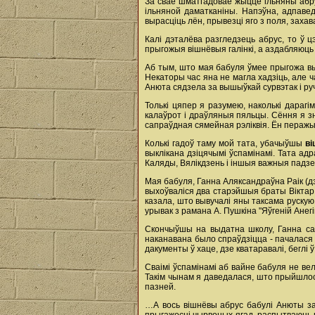
За сваё шматгадовае жыццё ільняны абру
ільняной даматканіны. Напэўна, адпавед
вырасціць лён, прывезці яго з поля, захав
Калі дэталёва разгледзець абрус, то ў 
прыгожыя вішнёвыя галінкі, а аздабляюць 
Аб тым, што мая бабуля ўмее прыгожа вы
Некаторы час яна не магла хадзіць, але ча
Анюта сядзела за вышыўкай сурвэтак і ручні
Толькі цяпер я разумею, наколькі дарагі
калаўрот і драўляныя пяльцы. Сёння я зн
сапраўдная сямейная рэліквія. Ён перажыў 
Колькі гадоў таму мой тата, убачыўшы
в
выклікана дзіцячымі ўспамінамі. Тата ад
Каляды, Вялікдзень і іншыя важныя падзеі,
Мая бабуля, Ганна Аляксандраўна Раік (дз
выхоўваліся два старэйшыя браты Віктар 
казала, што вывучалі яны таксама рускую
урывак з рамана А. Пушкіна "Яўгеній Анег
Скончыўшы на выдатна школу, Ганна са 
наканавана было спраўдзіцца - пачалася в
дакументы ў хаце, дзе кватаравалі, беглі ў
Сваімі ўспамінамі аб вайне бабуля не ве
Такім чынам я даведалася, што прыйшлося
пазней.
…А вось вішнёвы абрус бабулі Анюты зар