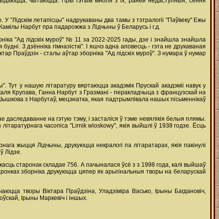
равыдаюцца, чытаюцца. Пры гэтым многія з іх, раней недаступныя, сёння
. У "Лідскім летапісцы" надрукаваны два тамы з тэтралогіі "Паўвеку" Ежы
 Камілы Нарбут пра падарожжа з Лідчыны ў Беларусь і г.д.
рніка "Ад лідскіх муроў" № 11 за 2022-2025 гады, дзе і знайшла знайшла
дні. З дзённіка гімназісткі". І яшчэ адна аповесць - гэта не друкаваная
ар Праўдзін - сталы аўтар зборніка "Ад лідскіх муроў". З нумара ў нумар
". Тут у нашую літаратуру вяртаюцца акадэмік Прускай акадэміі навук у
 каля Крупава, Ганна Нарбут з Гразмані - перакладчыца з французскай на
я Шышкова з Нарбутаў, мецэнатка, якая падтрымлівала нашых пісьменнікаў
е даследаванне на гэтую тэму, і засталіся ў тэме невялікія белыя плямы.
ітаратурнага часопіса "Lirnik wioskowy", якія выйшлі ў 1938 годзе. Ёсць
рнага жыцця Лідчыны, друкуюцца некралогі па літаратарах, якія пакінулі
ў Лідзе.
лькасць старонак складае 756. А пачыналася ўсё з з 1998 года, калі выйшаў
таронках зборніка друкуюцца цяпер як арыгінальныя творы на беларускай
юцца творы Віктара Праўдзіна, Уладзіміра Васько, Ірыны Багдановіч,
ўскай, Ірыны Маркевіч і іншых.