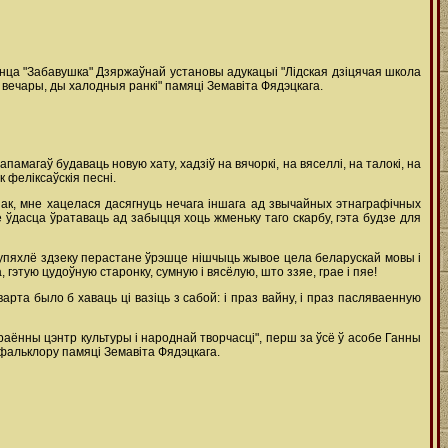
 танца "Забавушка" Дзяржаўнай установы адукацыі "Лідская дзіцячая школа
вечары, ды халодныя ранкі" памяці Земавіта Фядэцкага.
апамагаў будаваць новую хату, хадзіў на вячоркі, на вяселлі, на талокі, на
 феліксаўскія песні.
Аднак, мне хацелася дасягнуць нечага іншага ад звычайных этнаграфічных
не ўдасца ўратаваць ад забыцця хоць жменьку таго скарбу, гэта будзе для
е трупяхлё здзеку перастане ўрэшце нішчыць жывое цела беларускай мовы і
этую цудоўную старонку, сумную і вясёлую, што ззяе, грае і пяе!
арта было б хаваць ці вазіць з сабой: і праз вайну, і праз пасляваенную
раённы цэнтр культуры і народнай творчасці", перш за ўсё ў асобе Ганны
 фальклору памяці Земавіта Фядэцкага.