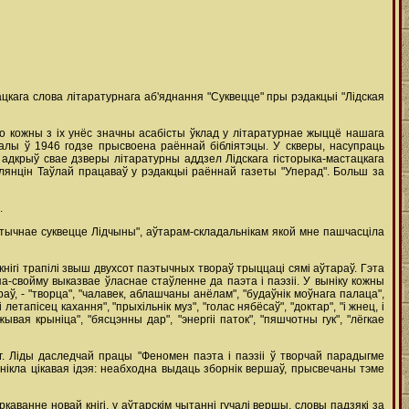
ацкага слова літаратурнага аб'яднання "Суквецце" пры рэдакцыі "Лідская
то кожны з іх унёс значны асабісты ўклад у літаратурнае жыццё нашага
упалы ў 1946 годзе прысвоена раённай бібліятэцы. У скверы, насупраць
адкрыў свае дзверы літаратурны аддзел Лідскага гісторыка-мастацкага
алянцін Таўлай працаваў у рэдакцыі раённай газеты "Уперад". Больш за
.
этычнае суквецце Лідчыны", аўтарам-складальнікам якой мне пашчасціла
кнігі трапілі звыш двухсот паэтычных твораў трыццаці сямі аўтараў. Гэта
а-свойму выказвае ўласнае стаўленне да паэта і паэзіі. У выніку кожны
аў, - "творца", "чалавек, аблашчаны анёлам", "будаўнік моўнага палаца",
 летапісец кахання", "прыхільнік муз", "голас нябёсаў", "доктар", "і жнец, і
ывая крыніца", "бясцэнны дар", "энергіі паток", "пяшчотны гук", "лёгкае
 Ліды даследчай працы "Феномен паэта і паэзіі ў творчай парадыгме
нікла цікавая ідэя: неабходна выдаць зборнік вершаў, прысвечаны тэме
каванне новай кнігі, у аўтарскім чытанні гучалі вершы, словы падзякі за