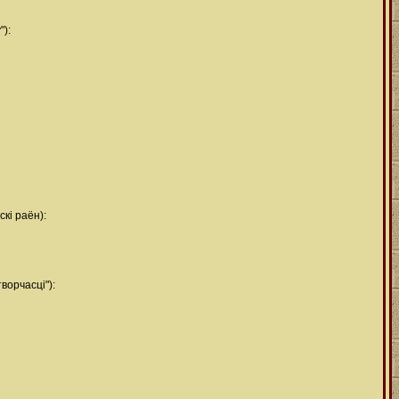
"):
кі раён):
орчасці"):