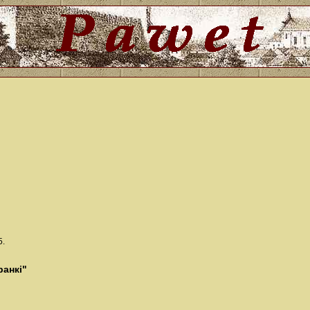
5.
анкі"