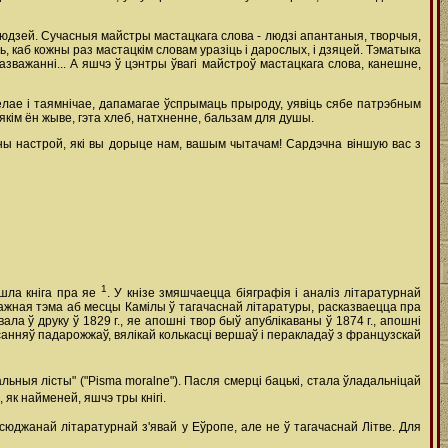
ах людзей. Сучасныя майстры мастацкага слова - людзі апантаныя, творчыя,
, каб кожны раз мастацкім словам уразіць і дарослых, і дзяцей. Тэматыка
зважанні... А яшчэ ў цэнтры ўвагі майстроў мастацкага слова, канешне,
лае і таямнічае, дапамагае ўспрымаць прыроду, уявіць сябе патрэбным
 якім ён жыве, гэта хлеб, натхненне, бальзам для душы.
ы настрой, які вы дорыце нам, вашым чытачам! Сардэчна віншую вас з
1
шла кніга пра яе
. У кнізе змяшчаецца біяграфія і аналіз літаратурнай
ажная тэма аб месцы Камілы ў тагачаснай літаратуры, расказваецца пра
ла ў друку ў 1829 г., яе апошні твор быў апублікаваны ў 1874 г., апошні
санняў падарожжаў, вялікай колькасці вершаў і перакладаў з французскай
льныя лісты" ("Pisma moralne"). Пасля смерці бацькі, стала ўладальніцай
 як найменей, яшчэ тры кнігі.
паўсюджанай літаратурнай з'явай у Еўропе, але не ў тагачаснай Літве. Для