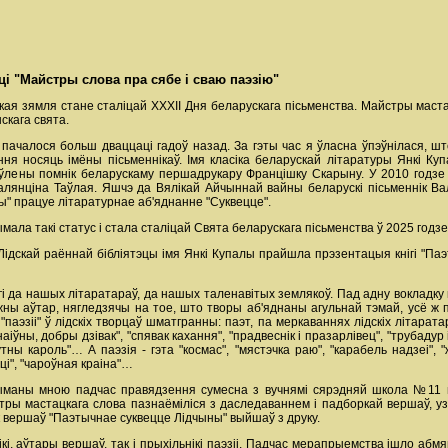
і "Майстры слова пра сябе і сваю паэзію"
дская зямля стане сталіцай XXXII Дня беларускага пісьменства. Майстры маст
скага свята.
 пачалося больш дваццаці гадоў назад. За гэты час я ўласна ўпэўнілася, ш
ёння носяць імёны пісьменнікаў. Імя класіка беларускай літаратуры Янкі К
ўлены помнік беларускаму першадрукару Францішку Скарыну. У 2010 годзе 
Валянціна Таўлая. Яшчэ да Вялікай Айчыннай вайны беларускі пісьменнік В
ы" працуе літаратурнае аб'яднанне "Суквецце".
ымала такі статус і стала сталіцай Свята беларускага пісьменства ў 2025 годзе
 Лідскай раённай бібліятэцы імя Янкі Купалы прайшла прэзентацыя кнігі "Па
гі да нашых літаратараў, да нашых таленавітых землякоў. Пад адну вокладку 
ны аўтар, нягледзячы на тое, што творы аб'яднаны агульнай тэмай, усё ж п
паэзіі" ў лідскіх творцаў шматгранны: паэт, па меркаваннях лідскіх літаратар
"наіўны, добры дзівак", "спявак кахання", "прадвеснік і празарлівец", "трубадур і
тны кароль"… А паэзія - гэта "космас", "мястэчка раю", "карабель надзеі", "ж
ці", "чароўная краіна"…
маны мною падчас правядзення сумесна з вучнямі сярэдняй школа №11 г.
тры мастацкага слова пазнаёміліся з даследаваннем і падборкай вершаў, уз
нік вершаў "Паэтычнае суквецце Лідчыны" выйшаў з друку.
кі, аўтары вершаў, так і прыхільнікі паэзіі. Падчас мерапрыемства ішло абмяр