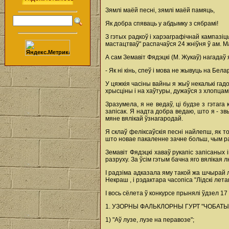
Зямлі маёй песні, зямлі маёй памяць,
Як добра спяваць у абдымку з сябрамі!
З гэтых радкоў і харэаграфічнай кампазіц
мастацтваў" распачаўся 24 жніўня ў ам. 
А сам Земавіт Фядэцкі (М. Жукаў) нагадаў
- Як ні кінь, спеў і мова не жывуць на Бел
У цяжкія часіны вайны я жыў некалькі гадоў
хрысціны і на хаўтуры, дужаўся з хлопцамі
Зразумела, я не ведаў, ці будзе з гэтага
запісак. Я надта добра ведаю, што я - зв
мяне вялікай ўзнагародай.
Я склаў феліксаўскія песні найлепш, як т
што новае пакаленне зачне больш, чым ран
Земавіт Фядэцкі хаваў рукапіс запісаных 
разруху. За ўсім гэтым бачна яго вялікая
I радзіма адказала яму такой жа шчырай 
Некраш , і рэдактара часопіса "Лідскі ле
І вось сёлета ў конкурсе прынялі ўдзел 1
1. УЗОРНЫ ФАЛЬКЛОРНЫ ГУРТ "ЧОБАТЫ" (Д
1) "Аў лузе, лузе на перавозе";