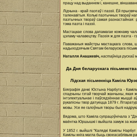
працу над выданнем і, канешне, віншаван
Лідчына - край паэтаў і паэзіі. Ёй прысв
таленавітыя. Колькі паэтычных твораў нап
паэтычных твораў самая разнастайная: ра
тэма паэта і паэзіі.
Мастацкае слова дапамагае кожнаму чала
цэламу чалавецтву. Паэзія ж для паэта - г
Паважаныя майстры мастацкага слова, ш
надыходзячым Святам беларускага пісьмен
Наталля Анашкевіч,
настаўніца рускай 
Да Дня беларускага пісьменства
Лідская пісьменніца Каміла Юрэв
Біяграфія дачкі Юстына Нарбута - Каміл
спадчыны гэтай творчай жанчыны, якая ж
інтэлектуальнае і паўсядзённае жыццё аўт
рукапісны твор датуецца 1879 г. Літарат
мовы. Усе яе галоўныя творы былі надрук
Вядома, што Каміла супрацоўнічала з "Дзё
маёнтка Юршышкі і выйшла замуж за жамо
У 1852 г. выйшлі "Калядкі Камілы Нарбу
Камілы кніга магла быць своеасаблівым ра