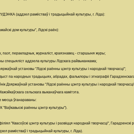
НКА (аддзел рамёстваў і традыцыйнай культуры, г. Ліда):
йскі дом культуры", Лідскі раён):
к, паэт, перакладчык, журналіст, краязнавец - старшыня журы;
ны спецыяліст аддзела культуры Лідскага райвыканкама;
яржаўнай установы "Лідскі раённы цэнтр культуры і народнай творчасці";
дыст па народных традыцыях, абрадах, фальклоры і этнаграфіі Гарадзенскаг
аўнік Дзяржаўнай установы "Лідскі раённы цэнтр культуры і народнай творчасці
ажэйкаўскага сельскага выканаўчага камітэта.
е месца ўганараваны:
К "Ваўкавыскі раённы цэнтр культуры").
філіял "Квасоўскі цэнтр культуры і развіцця народнай творчасці", Гарадзенскі р
зел рамёстваў і традыцыйнай культуры, г. Ліда).