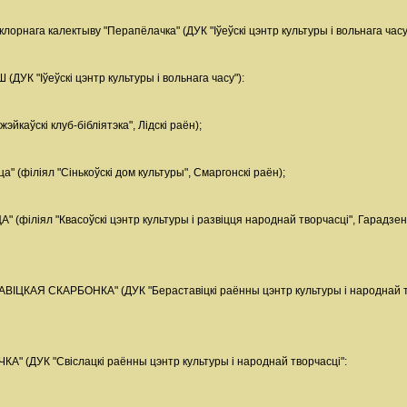
лорнага калектыву "Перапёлачка" (ДУК "Іўеўскі цэнтр культуры і вольнага часу
УК "Іўеўскі цэнтр культуры і вольнага часу"):
каўскі клуб-бібліятэка", Лідскі раён);
" (філіял "Сінькоўскі дом культуры", Смаргонскі раён);
ліял "Квасоўскі цэнтр культуры і развіцця народнай творчасці", Гарадзенс
ЦКАЯ СКАРБОНКА" (ДУК "Бераставіцкі раённы цэнтр культуры і народнай тв
(ДУК "Свіслацкі раённы цэнтр культуры і народнай творчасці":