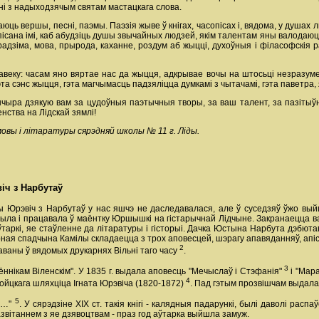
ні з надыходзячым святам мастацкага слова.
ячаюць вершы, песні, паэмы. Паэзія жыве ў кнігах, часопісах і, вядома, у душ
ісана імі, каб абудзіць душы звычайных людзей, якім талентам яны валодаюць
дзіма, мова, прырода, каханне, роздум аб жыцці, духоўныя і філасофскія ра
веку: часам яно вяртае нас да жыцця, адкрывае вочы на штосьці незразуме
эта сэнс жыцця, гэта магчымасць падзяліцца думкамі з чытачамі, гэта паветра,
чыра дзякую вам за цудоўныя паэтычныя творы, за ваш талент, за пазітыўн
ства на Лідскай зямлі!
мовы і літаратуры сярэдняй школы № 11 г. Ліды.
іч з Нарбутаў
ы Юрэвіч з Нарбутаў у нас яшчэ не даследавалася, але ў суседзяў ўжо вый
ыла і працавала ў маёнтку Юршышкі на гістарычнай Лідчыне. Закранаецца в
аркі, яе стаўленне да літаратуры і гісторыі. Дачка Юстына Нарбута дэбютава
урная спадчына Камілы складаецца з трох аповесцей, шэрагу апавяданняў, апі
2
аваны ў вядомых друкарнях Вільні таго часу
.
3
ннікам Віленскім". У 1835 г. выдала аповесць "Мечыслаў і Стэфанія"
і "Мара
4
йцкага шляхціца Ігната Юрэвіча (1820-1872)
. Пад гэтым прозвішчам выдала,
5
т …"
. У сярэдзіне XIX ст. такія кнігі - калядныя падарункі, былі даволі рас
звітаннем з яе дзявоцтвам - праз год аўтарка выйшла замуж.