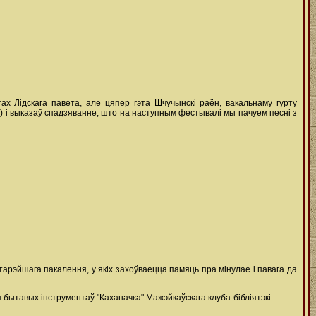
х Лідскага павета, але цяпер гэта Шчучынскі раён, вакальнаму гурту
 і выказаў спадзяванне, што на наступным фестывалі мы пачуем песні з
старэйшага пакалення, у якіх захоўваецца памяць пра мінулае і павага да
бытавых інструментаў "Каханачка" Мажэйкаўскага клуба-бібліятэкі.