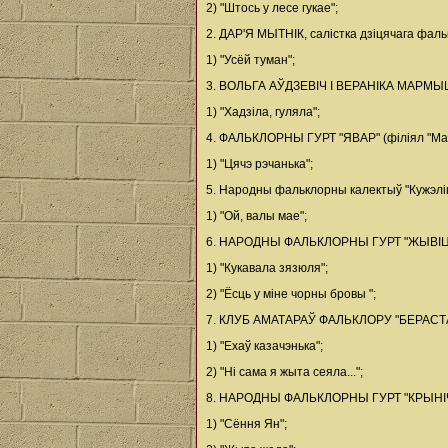
2) "Штось у лесе гукае";
2. ДАР'Я МЫТНІК, салістка дзіцячага фальк
1) "Усёй туман";
3. ВОЛЬГА АЎДЗЕВІЧ I ВЕРАНІКА МАРМЫШ (Д
1) "Хадзіла, гуляла";
4. ФАЛЬКЛОРНЫ ГУРТ "ЯВАР" (філіял "Мажэй
1) "Цячэ рэчанька";
5. Народны фальклорны калектыў "Кужэліца
1) "Ой, валы мае";
6. НАРОДНЫ ФАЛЬКЛОРНЫ ГУРТ "ЖЫВІЦА" (фі
1) "Кукавала зязюля";
2) "Ёсць у міне чорны бровы ";
7. КЛУБ АМАТАРАЎ ФАЛЬКЛОРУ "БЕРАСТАВІ
1) "Ехаў казачэнька";
2) "Ні сама я жыта сеяла...";
8. НАРОДНЫ ФАЛЬКЛОРНЫ ГУРТ "КРЫНІЧКА" 
1) "Сёння Ян";