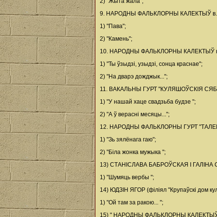
2) "Жыта жала";
9. НАРОДНЫ ФАЛЬКЛОРНЫ КАЛЕКТЫЎ в. 
1) "Пава";
2) "Камень";
10. НАРОДНЫ ФАЛЬКЛОРНЫ КАЛЕКТЫЎ в. 
1) "Ты ўзыдзі, узыдзі, сонца краснае";
2) "На дварэ дожджык...";
11. ВАКАЛЬНЫ ГУРТ "КУЛЯШОЎСКІЯ СЯБРОЎК
1) "У нашай хаце свадзьба будзе ";
2) "А ў верасні месяцы...";
12. НАРОДНЫ ФАЛЬКЛОРНЫ ГУРТ "ТАЛЕР" (а
1) "Зь зялёнага гаю";
2) "Біла жонка мужыка ";
13) СТАНІСЛАВА БАБРОЎСКАЯ I ГАЛІНА СІДА
1) "Шумяць вербы ";
14) ЮДЗІН ЯГОР (філіял "Крупаўскі дом кул
1) "Ой там за ракою... ";
15) " НАРОДНЫ ФАЛЬКЛОРНЫ КАЛЕКТЫЎ "УЛЬ