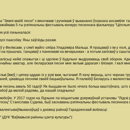
ыі "Зямлі маёй песні" з вяночкамі і ручнікамі ў выкананні ўзорнага ансамбля
Мажэйкава 5-ты рэгіянальны фестываль-конкурс песеннага фальклору "Цёплыя 
 як усё пачыналася:
арусі паасобку. Яны заўсёды разам.
 у Феліксаве, у сям'і майго сябра Уладзіміра Мальца. Я працаваў з ім у полі, д
 на ігрышчах, танцаваў з паненкамі на вечарынках - а потым запісваў у сшытак
 калісьці нейкі спажытак і ці здолею ў будучыні выдрукаваць свой зборнік. 
ычайны аматар, але беларуская песня мне вельмі дарагая і блізкая. I калі м
олькі ўмеў, і цяпер аддаю іх у рукі вам, чытачам! Я хачу верыць, што чорна
ей, цікавіцца песнямі сваёй бацькаўшчыны. Я палюбіў Беларусь з маленства, г
ім песень амаль 50 гадоў! Як быццам не было нічога больш каштоўнага, што в
 любоў да малой радзімы, да нашай спадчыны!
любоўю. У 2017 годзе на Лідчыне па ініцыятыве дзяржаўнай установы "Лідскі 
тапісец" Станіслава Судніка, быў заснаваны рэгіянальны фестываль песеннага
7 калектываў/выканаўцаў з дзевяці раёнаў Гарадзенскай вобласці:
УК "Ваўкавыскі раённы цэнтр культуры"):