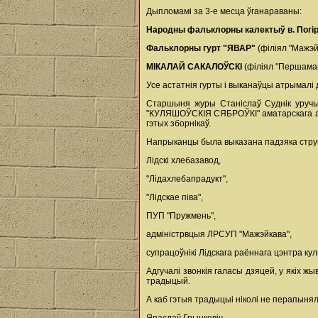
Дыпломамі за 3-е месца ўганараваны:
Народны фальклорны калектыў в. Погі
Фальклорны гурт "ЯВАР"
(філіял "Мажэйк
МІКАЛАЙ САКАЛОЎСКІ
(філіял "Першамайс
Усе астатнія гурты і выканаўцы атрымалі
Старшыня журы Станіслаў Суднік уручыў
"КУЛЯШОЎСКІЯ СЯБРОЎКІ" аматарскага аб'
гэтых зборнікаў.
Напрыканцы была выказана падзяка струк
Лідскі хлебазавод,
"Лідахлебапрадукт",
"Лідскае піва",
ПУП "Пружмень",
адміністрвцыя ЛРСУП "Мажэйкава",
супрацоўнікі Лідскага раённага цэнтра кул
Адгучалі звонкія галасы дзяцей, у якіх ж
традыцый.
А каб гэтыя традыцыі ніколі не перапыня