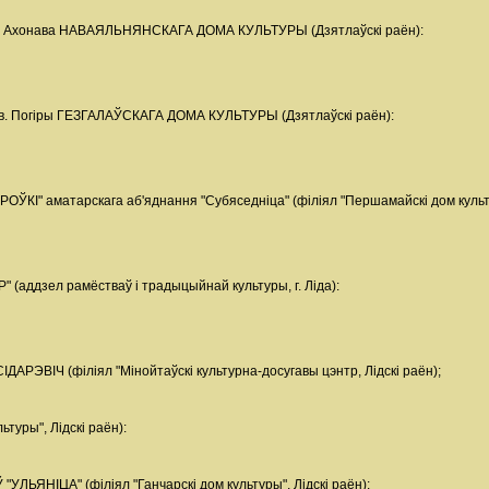
Ахонава НАВАЯЛЬНЯНСКАГА ДОМА КУЛЬТУРЫ (Дзятлаўскі раён):
Погіры ГЕЗГАЛАЎСКАГА ДОМА КУЛЬТУРЫ (Дзятлаўскі раён):
І" аматарскага аб'яднання "Субяседніца" (філіял "Першамайскі дом культу
ддзел рамёстваў і традыцыйнай культуры, г. Ліда):
РЭВІЧ (філіял "Мінойтаўскі культурна-досугавы цэнтр, Лідскі раён);
ьтуры", Лідскі раён):
ЯНІЦА" (філіял "Ганчарскі дом культуры", Лідскі раён):