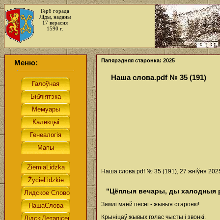
Герб горада
Ліды, наданы
17 верасня
1590 г.
Папярэдняя старонка: 2025
Меню:
Наша слова.pdf № 35 (191)
Наша слова.pdf № 35 (191), 27 жніўня 202
"Цёплыя вечары, ды халодныя р
Зямлі маёй песні - жывыя старонкі!
Крыніцаў жывых голас чысты і звонкі.