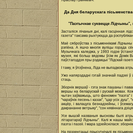
Яраслаў Грынкевіч.
Да Дня беларускага пісьменства
"Паэтычнае суквецце Лідчыны", ц
Засталіся лічаныя дні, калі гасцінная лі
газета" таксама рыхтуюцца да рэспублікан
Маё сяброўства з пісьменнікамі Лідчыны
рэгіёна. А яшчэ многія вуліцы горада с
Музычнага каледжа, у 1993 годзе ўстано
музея, які больш вядомы ўсім як Домік 
паўстагоддзя пры рэдакцыі "Лідскай газет
І таму, я ўпэўнена, Ліда не выпадкова атр
Ужо напярэдадні гэтай значнай падзеі ў
стаць.
Зборнік вершаў - гэта знак пашаны і пава
вершы на беларускай і рускай мовах. Кож
чытач заўважыць, што феномен "паэта" і "
"чараўнік песень і казак", "цар усіх душ", 
акцёр, і валацуга безнадзейны, і ўсемагу
дакрананне ветрыку", "сон нявіннага дзіця
Усе вышэй названыя высновы былі атры
літаратараў Лідчыны". Калі ж нашы майс
паэта і паэзіі. І мара здзейснілася: збор
На прэзентацыі прысутнічалі як пісьменні