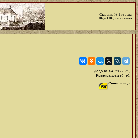
Старонка № 1 горада
Ліды і Лідскага павета
Дадана:
04-09-2025
,
Крыніца:
pawet.net
.
Спампаваць