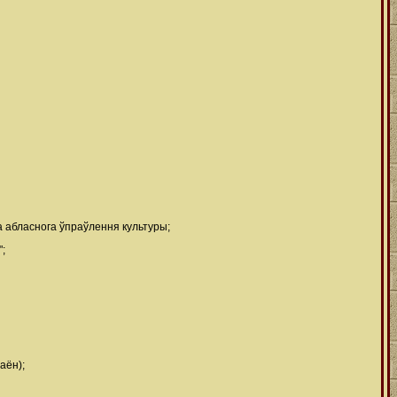
а абласнога ўпраўлення культуры;
";
аён);