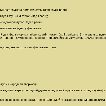
ры
Гезгалаўскага дома культуры (Дзятлаўскі раён);
аўскі клуб-бібліятэка", Лідскі раён);
кі дом культуры", Лідскі раён).
 дыпломы за ўдзел у фестывалі.
 два фальклорныя зборнікі, якія некалі былі запісаны ў населеных пункта
яднання "Субяседніца" (філіял "Першамайскі дом культуры, Шчучынскі раён)
турам, якія падтрымалі фестываль. Гэта:
ьтуры і народнай творчасці.
ыве надзея і вера ў лепшую будучыню, адгучалі і мудрыя песні прадстаўнікоў 
ліся завяршыла фестываль песня "Сто гадоў" у выкананні Народнага ансамбля 