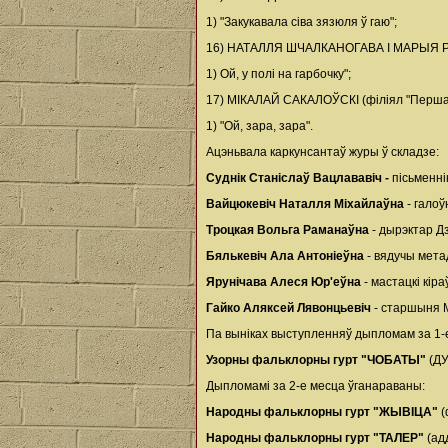
1) "Закукавала сіва зязюля ў гаю";
16) НАТАЛЛЯ ШЧАЛКАНОГАВА I МАРЫЯ РУДЭ
1) Ой, у полі на гарбочку";
17) МІКАЛАЙ САКАЛОЎСКІ (філіял "Першама
1) "Ой, зара, зара".
Ацэньвала каркунсантаў журы ў складзе:
Суднік Станіслаў Вацлававіч -
пісьменні
Вайцюкевіч Наталля Міхайлаўна
- галоў
Троцкая Вольга Раманаўна
- дырэктар Дз
Бялькевіч Ала Антоніеўна
- вядучы мета
Ярунічава Алеся Юр'еўна
- мастацкі кір
Гайко Аляксей Лявонцьевіч
- старшыня М
Па выніках выступленняў дыпломам за 1-
Узорны фальклорны гурт "ЧОБАТЫ"
(ДУ
Дыпломамі за 2-е месца ўганараваны:
Народны фальклорны гурт "ЖЫВІЦА"
(
Народны фальклорны гурт "ТАЛЕР"
(адд