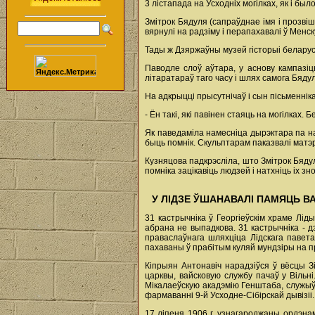
3 лістапада на Усходніх могілках, як і б
Змітрок Бядуля (сапраўднае імя і прозвіш
вярнулі на радзіму і перапахавалі ў Менск
Тады ж Дзяржаўны музей гісторыі беларуск
Паводле слоў аўтара, у аснову кампазіц
літаратараў таго часу і шлях самога Бядул
На адкрыцці прысутнічаў і сын пісьменнік
- Ён такі, які павінен стаяць на могілках.
Як паведаміла намесніца дырэктара па на
быць помнік. Скульптарам паказвалі матэ
Кузняцова падкрэсліла, што Змітрок Бяду
помніка зацікавіць людзей і натхніць іх зн
У ЛІДЗЕ ЎШАНАВАЛІ ПАМЯЦЬ В
31 кастрычніка ў Георгіеўскім храме Лід
абрана не выпадкова. 31 кастрычніка - д
праваслаўнага шляхціца Лідскага павета,
пахаваны ў прабітым куляй мундзіры на пр
Кіпрыян Антонавіч нарадзіўся ў вёсцы З
царквы, вайсковую службу пачаў у Вільні
Мікалаеўскую акадэмію Генштаба, служыў 
фармаванні 9-й Усходне-Сібірскай дывізіі
17 ліпеня 1906 г. узнагароджаны ордэнам 