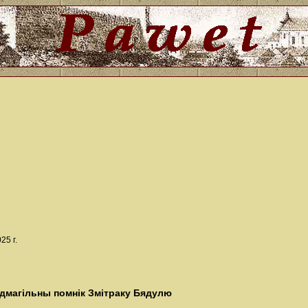
25 г.
адмагільны помнік Змітраку Бядулю