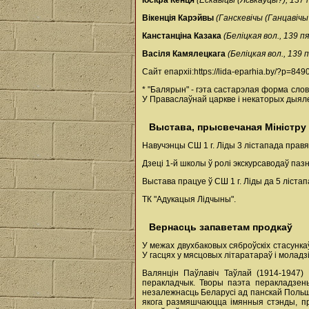
Іосіфа Кенця
(Ескавіцы (Яськаўцы?), 137 
Вікенція Карэйвы
(Ганскевічы (Ганцавічы
Канстанціна Казака
(Беліцкая вол., 139 
Васіля Камялецкага
(Беліцкая вол., 139
Сайт епархіі:https://lida-eparhia.by/?p=849
* "Балярын" - гэта састарэлая форма слов
У Праваслаўнай царкве і некаторых дыял
Выстава, прысвечаная Міністру
Навучэнцы СШ 1 г. Ліды 3 лістапада правя
Дзеці 1-й школы ў ролі экскурсаводаў паз
Выстава працуе ў СШ 1 г. Ліды да 5 лістап
ТК "Адукацыя Лідчыны".
Вернасць запаветам продкаў
У межах двухбаковых сяброўскіх стасунка
У гасцях у мясцовых літаратараў і молад
Валянцін Паўлавіч Таўлай (1914-1947) 
перакладчык. Творы паэта перакладзены 
незалежнасць Беларусі ад панскай Польшч
якога размяшчаюцца імянныя стэнды, пры