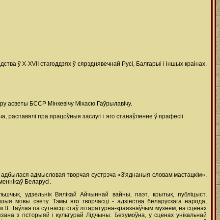
тва ў X-XVII стагоддзях ў сярэднявечнай Русі, Балгарыі і іншых краінах.
тру асветы БССР Мінкевічу Міхасю Гаўрылавічу.
а, распавялі пра працоўныя заслугі і яго станаўленне ў прафесіі.
ая адбылася адмысловая творчая сустрэча «З'яднаныя словам мастацкім».
меннікаў Беларусі.
ьшчык, удзельнік Вялікай Айчыннай вайны, паэт, крытык, публіцыст,
ншыя мовы свету. Тэмы яго творчасці - адзінства беларускага народа,
 В. Таўлая па сутнасці стаў літаратурна-краязнаўчым музеем, на сценах
зана з гісторыяй і культурай Лідчыны. Безумоўна, у сценах унікальнай