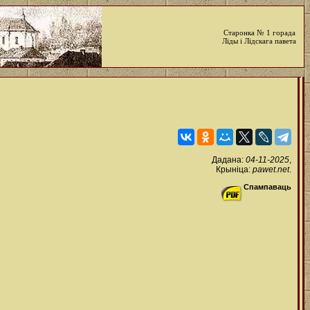
Старонка № 1 горада
Ліды і Лідскага павета
Дадана:
04-11-2025
,
Крыніца:
pawet.net
.
Спампаваць