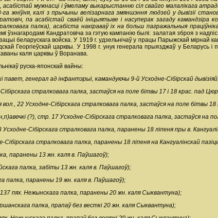
, асабістай мужнасці і ўмеламу выкарыстанню сіл свайго малалікага атрада
-га жніўня, калі з прычыны велізарнага змяншэння людзей у дывізіі стан
товіч, па асабістай сваёй ініцыятыве і насуперак загаду камандзіра ко
алковага палка), асабіста накіраваў іх на больш пагражальныя праціўнік
 ўзнагародамі Кандратовіча за гэтую кампанію былі: залатая зброя з надпісам "
нізацыі беларускага войска. У 1919 г. удзельнічаў у працы Парыжскай мірнай к
дскай Георгіеўскай царквы. У 1998 г. унук генерала прыязджаў у Беларусь і 
хаваны каля царквы ў Воранава.
льнікаў руска-японскай вайны:
кі павет, генерал ад інфантэрыі, камандуючы 9-й Усходне-Сібірскай дывізіяй
не-Сібірскага стралковага палка, застаўся на поле бітвы 17 і 18 крас. пад Цю
я вол., 22 Усходне-Сібірскага стралковага палка, застаўся на поле бітвы 18
е(н,п)авечкі (?), стр. 17 Усходне-Сібірскага стралковага палка, застаўся на п
18 Усходне-Сібірскага стралковага палка, паранены 18 ліпеня пры в. Кангуалі
дне-Сібірскага стралковага палка, паранены 18 ліпеня на Кангуалінскай пазіцы
ка, паранены 13 жн. каля в. Паўшагоў);
йскага палка, забіты 13 жн. каля в. Паўшагоў);
а палка, паранены 19 жн. каля в. Паўшагоў);
, 137 пях. Нежынскага палка, паранены 20 жн. каля Сыквантуна);
аршанскага палка, прапаў без весткі 20 жн. каля Сыквантуна);