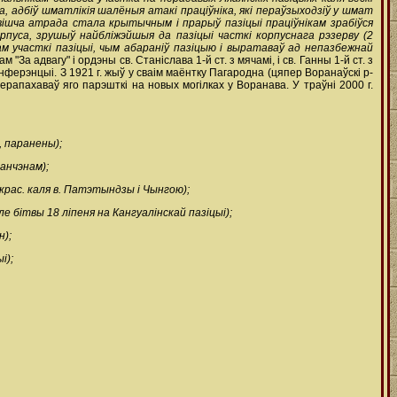
, адбіў шматлікія шалёныя атакі праціўніка, які пераўзыходзіў у шмат
овішча атрада стала крытычным і прарыў пазіцыі праціўнікам зрабіўся
рпуса, зрушыў найбліжэйшыя да пазіцыі часткі корпуснага рэзерву (2
ам участкі пазіцыі, чым абараніў пазіцыю і выратаваў ад непазбежнай
За адвагу" і ордэны св. Станіслава 1-й ст. з мячамі, і св. Ганны 1-й ст. з
анферэнцыі. З 1921 г. жыў у сваім маёнтку Пагародна (цяпер Воранаўскі р-
перапахаваў яго парэшткі на новых могілках у Воранава. У траўні 2000 г.
, паранены);
ранчэнам);
 крас. каля в. Патэтындзы і Чынгою);
оле бітвы 18 ліпеня на Кангуалінскай пазіцыі);
н);
і);