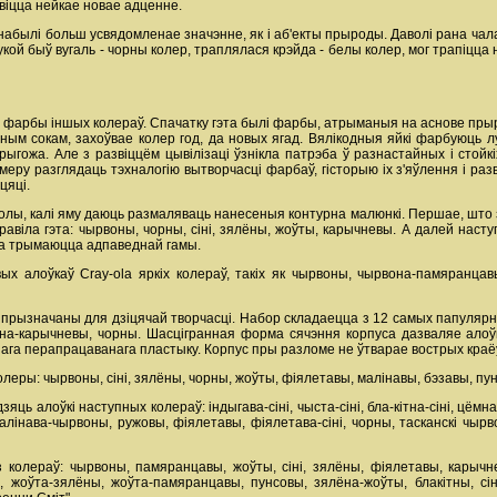
віцца нейкае новае адценне.
абылі больш усвядомленае значэнне, як і аб'екты прыроды. Даволі рана чалав
й быў вугаль - чорны колер, траплялася крэйда - белы колер, мог трапіцца н
 фарбы іншых колераў. Спачатку гэта былі фарбы, атрыманыя на аснове прыр
ічным сокам, захоўвае колер год, да новых ягад. Вялікодныя яйкі фарбуюць л
рыгожа. Але з развіццём цывілізаці ўзнікла патрэба ў разнастайных і стойк
ру разглядаць тэхналогію вытворчасці фарбаў, гісторыю іх з'яўлення і разв
цяці.
олы, калі яму даюць размаляваць нанесеныя контурна малюнкі. Першае, што 
авіла гэта: чырвоны, чорны, сіні, зялёны, жоўты, карычневы. А далей наступ
га трымаюцца адпаведнай гамы.
ых алоўкаў Cray-ola яркіх колераў, такіх як чырвоны, чырвона-памяранцав
прызначаны для дзіцячай творчасці. Набор складаецца з 12 самых папулярн
мна-карычневы, чорны. Шасцігранная форма сячэння корпуса дазваляе алоў
чнага перапрацаванага пластыку. Корпус пры разломе не ўтварае вострых краё
еры: чырвоны, сіні, зялёны, чорны, жоўты, фіялетавы, малінавы, бэзавы, пун
зяць алоўкі наступных колераў: індыгава-сіні, чыста-сіні, бла-кітна-сіні, цё
лінава-чырвоны, ружовы, фіялетавы, фіялетава-сіні, чорны, тасканскі чырв
колераў: чырвоны, памяранцавы, жоўты, сіні, зялёны, фіялетавы, карычнев
 жоўта-зялёны, жоўта-памяранцавы, пунсовы, зялёна-жоўты, блакітны, сін