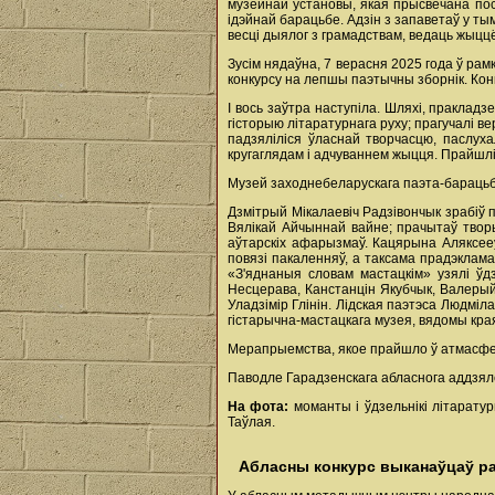
музейнай установы, якая прысвечана пос
ідэйнай барацьбе. Адзін з запаветаў у тым
весці дыялог з грамадствам, ведаць жыццё
Зусім нядаўна, 7 верасня 2025 года ў р
конкурсу на лепшы паэтычны зборнік. Конк
І вось заўтра наступіла. Шляхі, пракладз
гісторыю літаратурнага руху; прагучалі в
падзяліліся ўласнай творчасцю, паслуха
кругаглядам і адчуваннем жыцця. Прайшлі 
Музей заходнебеларускага паэта-барацьбіт
Дзмітрый Мікалаевіч Радзівончык зрабіў
Вялікай Айчыннай вайне; прачытаў творы
аўтарскіх афарызмаў. Кацярына Аляксееў
повязі пакаленняў, а таксама прадэклам
«З'яднаныя словам мастацкім» узялі ўдз
Несцерава, Канстанцін Якубчык, Валерый М
Уладзімір Глінін. Лідская паэтэса Людмі
гістарычна-мастацкага музея, вядомы кра
Мерапрыемства, якое прайшло ў атмасферы
Паводле Гарадзенскага абласнога аддзял
На фота:
моманты і ўдзельнікі літаратур
Таўлая.
Абласны конкурс выканаўцаў р