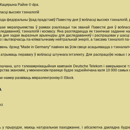
і Кацярына Райхе © dpa.
асці высокіх тэхналогій
ода федэральны ўрад прадставіў Павестку дня ў вобласці высокіх тэхналогій,
ае мерапрыемства ў рамках рэалізацыі так званай Павесткі дня ў вобласці 
ледаванняў, тэхналогій і космасу. Яна разглядаецца як тэхнічнае заданне н
а дня задае выразныя арыенціры для даследаванняў і распрацовак у шасці кл
тэз і вытворчасць па-кліматычнаму нейтральнай энергіі, а таксама тэхналогіі 
ень: брэнд "Made in Germany" павінен ва ўсім свеце асацыявацца з тэхналагіч
аб атрымаць перавагу ў вобласці штучнага інтэлекту. Для распрацоўкі новых 
вешчана, што тэлекамунікацыйная кампанія Deutsche Telekom і амерыканскі тэ
рства эканомікі, у мюнхенскім праекце будзе задзейнічана каля 10 000 самых
е намер развіваць мікраэлектроніку.© IStock.
А
сі
юць у прыродзе, маюць натуральнае паходжанне, і абсалютна дакладна будз