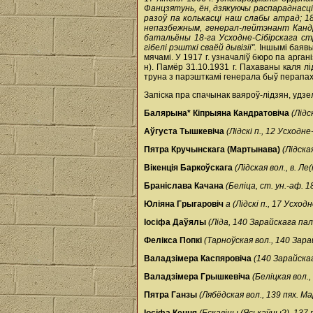
Фанцзятунь, ён, дзякуючы распараднасці
разоў па колькасці наш слабы атрад; 18
непазбежным, генерал-лейтэнант Кандра
батальёны 18-га Усходне-Сібірскага стр
гібелі рэшткі сваёй дывізіі".
Іншымі баявымі
мячамі. У 1917 г. узначаліў бюро па арга
н). Памёр 31.10.1931 г. Пахаваны каля лі
труна з парэшткамі генерала быў перапа
Запіска пра спачынак ваяроў-лідзян, удзе
Балярына* Кіпрыяна Кандратовіча
(Лідс
Аўгуста Тышкевіча
(Лідскі п., 12 Усход
Пятра Кручынскага (Мартынава)
(Лідска
Вікенція Баркоўскага
(Лідская вол., в. Л
Браніслава Качана
(Беліца, ст. ун.-аф. 
Юліяна Грыгаровіч
а (Лідскі п., 17 Усхо
Іосіфа Даўялы
(Ліда, 140 Зарайскага пал
Фелікса Попкі
(Тарноўская вол., 140 Зара
Валадзімера Каспяровіча
(140 Зарайскаг
Валадзімера Грышкевіча
(Беліцкая вол.
Пятра Ганзы
(Лябёдская вол., 139 пях. М