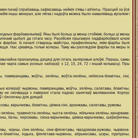
ек пачаў спрабаваць зафіксаваць нейкія з'явы і аб'екты. Прасцей за ўсё
ейкі іншы мінерал, але лёгка і надоўга можна было намаляваць вугалем і
одных фарбавальнікаў. Яны былі больш ці менш стойкімі, больш ці менш
упінамі цыбулі да гэтага часу. Расейскія прыгажуні падфарбоўвалі шчокі
іх фарбах. Іх пачалі ствараць майстры, прафесіяналы, якім фарбы былі
іцця. Нас цікавяць толькі колеры. Таму мы разгледзім фарбы па меры іх
звычайна прапануюць дзіцяці для гэтага, каляровыя алоўкі. Першы, самы
ае чарга самых розных набораў: з 12, 15, 24, 72 і іншай колькасці. Пры
ы, памяранцавы, жоўты, зялёны, жоўта-зялёны, нябесна-блакітны, сіні,
ых колераў: чырвоны, памяранцавы, жоўты, зялёны, салатавы, блакітны,
ку не скочвацца з паверхні стала падчас заняткаў маляваннем. Корпус
ў і бяспечны для дзяцей.
совы, карычневы, блакітны, цёмна-сіні, аранжавы, салатавы, ружовы.
мна-зялёны, травяніста-зялёны, чыста-зялёны, яблычна-зялёны, канаркава-
оны, белы, персікавы, сіена-карычневы, цёмна-карычневы, шаўкоўнічны,
ы, чорны, сіне-зялёны, сіне-фіялетавы, гваздзікова-ружовы, чырвона-
е-блакітны, індыга, фіялетава-чырвоны, абрыкосавы, шэры, пурпурны,