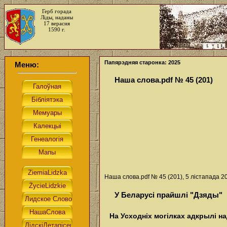
Герб горада
Ліды, наданы
17 верасня
1590 г.
Папярэдняя старонка: 2025
Меню:
Наша слова.pdf № 45 (201)
Наша слова.pdf № 45 (201), 5 лістапада 20
У Беларусі прайшлі "Дзяды"
На Усходніх могілках адкрылі н