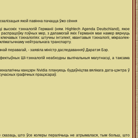
 рэалізацыя якой павінна пачацца ўжо сёння
высокіх тэхналогій Германіі (ням. Hightech Agenda Deutschland), якое
а распрацоўку пэўных мер, з дапамогай якіх Германія мае намер вярнуць
ючавых тэхналогіях: штучны інтэлект, квантавыя тэхналогіі, мікраэлек-
па-кліматычнаму нейтральнага транспарту.
най перавагай, - заявіла міністр даследаванняў Даратэя Бэр.
і эфектыўных ШІ-тэхналогій неабходны вылічальныя магутнасці, а таксама
хналагічны канцэрн Nvidia плануюць будаўніцтва вялікага дата-цэнтра ў
 сучасных графічных працэсараў.
е сказаць, што ўсе колеры пералічыць не атрымалася, тым больш, што