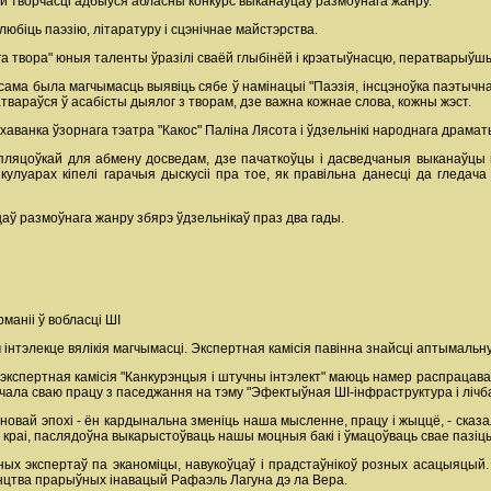
творчасці адбыўся абласны конкурс выканаўцаў размоўнага жанру.
любіць паэзію, літаратуру і сцэнічнае майстэрства.
ага твора" юныя таленты ўразілі сваёй глыбінёй і крэатыўнасцю, ператварыўш
ама была магчымасць выявіць сябе ў намінацыі "Паэзія, інсцэноўка паэтычнаг
твараўся ў асабісты дыялог з творам, дзе важна кожнае слова, кожны жэст.
хаванка ўзорнага тэатра "Какос" Паліна Лясота і ўдзельнікі народнага драмат
ў пляцоўкай для абмену досведам, дзе пачаткоўцы і дасведчаныя выканаўцы м
улуарах кіпелі гарачыя дыскусіі пра тое, як правільна данесці да гледача 
аў размоўнага жанру збярэ ўдзельнікаў праз два гады.
маніі ў вобласці ШІ
 інтэлекце вялікія магчымасці. Экспертная камісія павінна знайсці аптымальн
 экспертная камісія "Канкурэнцыя і штучны інтэлект" маюць намер распрацава
пачала сваю працу з паседжання на тэму "Эфектыўная ШІ-інфраструктура і лічба
новай эпохі - ён кардынальна зменіць наша мысленне, працу і жыццё, - сказала
краі, паслядоўна выкарыстоўваць нашы моцныя бакі і ўмацоўваць свае пазіцыі
ных экспертаў па эканоміцы, навукоўцаў і прадстаўнікоў розных асацыяцый.
енцтва прарыўных інавацый Рафаэль Лагуна дэ ла Вера.