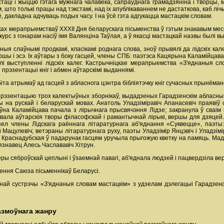
таці і жыццю гэтага мужнага чалавека, сапраўднага грамадзяніна і творцы, 
, што толькі працы над тэкстамі, над іх апублікаваннем не дастаткова, каб ліч
, дакладна адчуваць подых часу. І на ўсё гэта адгукацца мастацкім словам.
амках мерапрыемстваў ХХХІІ Дня беларускага пісьменства ў гэтым знакавым м
урс з гонарам насіў імя Валянціна Таўлая, а ў якасці мастацкай назвы былі 
еныя слаўнымі продкамі, класікамі роднага слова, зноў прывялі да лідскіх кал
ершы і эсэ. Іх аўтары з боку гасцей, члены СПБ: паэтэса Кацярына Каламійцава
лі выступленні лідскіх калег. Кастрычніцкае мерапрыемства «З'яднаныя с
прэзентацыі кніг і абмен аўтарскімі выданнямі.
а атрымаў ад гасцей з абласнога цэнтра бібліятэчку кніг сучасных прынёманс
 прэзентацыю трох калектыўных зборнікаў, выдадзеных Гарадзенскім абласн
 на рускай і беларускай мовах. Анатоль Уладзіміравіч Апанасевіч праявіў с
на Каламійцава пачала з лірычнага прысвячэння Лідзе; закранула ў сваім 
авала аўтарскія творы філасофскай і рамантычнай лірыкі, вершы для дзяце
ел члены Лідскага раённага літаратурнага аб'яднання «Суквецце», паэты:
ацулевіч; ветэраны літаратурнага руху, паэты Уладзімір Янцэвіч і Уладзімір
ла Краснадубская ў падарунак гасцям уручыла прыгожую кветку на памяць. Мад
язнавец Алесь Часлававіч Хітрун.
 сяброўскай цеплыні і ўзаемнай павагі, аб'яднала людзей і пацвердзіла вер
ення Саюза пісьменнікаў Беларусі.
най сустрэчы «З'яднаныя словам мастацкім» з удзелам дэлегацыі Гарадзенск
азмоўнага жанру