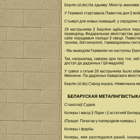
Берлін (d.de).На здымку: Міністр эканомік
У Германіі стартавала Павестка дня ў вобл
Стымул для новых інавацый: у сярэдзіне г
29 кастрычніка ў Берліне адбылося перш
праводзіць Федэральнае міністэрства дас
сабе перадавыя пазіцыі ў свеце. Павестк
троніка, біятэхналогіі, тэрмаядзерны сін
- Мы выводзім Германію на наступны ўзров
Так, напрыклад, гаворка ідзе пра тое, к
доступ да дадзеных і ШІ-мадэляў.
У сувязі з гэтым 28 кастрычніка было аб
Мюнхене. Па дадзеных баварскага міністэ
Берлін (d.de).Сярод іншага, Нямеччына ма
БЕЛАРУСКАЯ МЕТАЛІНГВІСТЫК
Станіслаў Суднік
Колеры і масці ў Лідзе і ў астатняй Белару
(Працяг. Пачатак у папярэднім нумары.)
Колеры і фарбы
Колеры, якія разглядаліся раней, існу