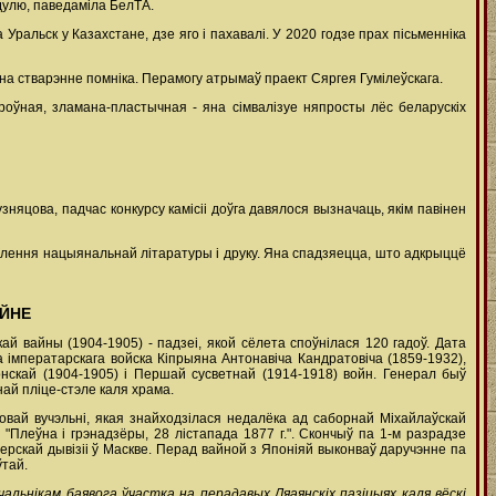
ядулю, паведаміла БелТА.
Уральск у Казахстане, дзе яго і пахавалі. У 2020 годзе прах пісьменніка
 на стварэнне помніка. Перамогу атрымаў праект Сяргея Гумілеўскага.
роўная, зламана-пластычная - яна сімвалізуе няпросты лёс беларускіх
яцова, падчас конкурсу камісіі доўга давялося вызначаць, якім павінен
аўлення нацыянальнай літаратуры і друку. Яна спадзяецца, што адкрыццё
АЙНЕ
ай вайны (1904-1905) - падзеі, якой сёлета споўнілася 120 гадоў. Дата
а імператарскага войска Кіпрыяна Антонавіча Кандратовіча (1859-1932),
японскай (1904-1905) і Першай сусветнай (1914-1918) войн. Генерал быў
най пліце-стэле каля храма.
товай вучэльні, якая знайходзілася недалёка ад саборнай Міхайлаўскай
 "Плеўна і грэнадзёры, 28 лістапада 1877 г.". Скончыў па 1-м разрадзе
ерскай дывізіі ў Маскве. Перад вайной з Японіяй выконваў даручэнне па
ўтай.
ачальнікам баявога ўчастка на перадавых Ляаянскіх пазіцыях каля вёскі