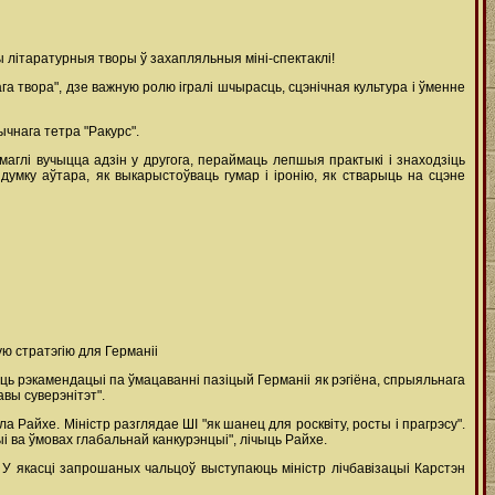
ы літаратурныя творы ў захапляльныя міні-спектаклі!
а твора", дзе важную ролю ігралі шчырасць, сцэнічная культура і ўменне
ычнага тетра "Ракурс".
аглі вучыцца адзін у другога, пераймаць лепшыя практыкі і знаходзіць
думку аўтара, як выкарыстоўваць гумар і іронію, як стварыць на сцэне
ую стратэгію для Германіі
ць рэкамендацыі па ўмацаванні пазіцый Германіі як рэгіёна, спрыяльнага
вы суверэнітэт".
 Райхе. Міністр разглядае ШІ "як шанец для росквіту, росты і прагрэсу".
 ва ўмовах глабальнай канкурэнцыі", лічыць Райхе.
 У якасці запрошаных чальцоў выступаюць міністр лічбавізацыі Карстэн