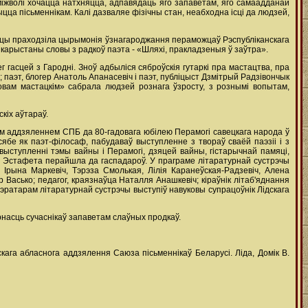
міжволі хочацца натхняцца, адпавядаць яго запаветам, яго самаадданай
ыцца пісьменнікам. Калі дазваляе фізічны стан, неабходна ісці да людзей,
есцы праходзіла цырымонія ўзнагароджання пераможцаў Рэспубліканскага
выкарыстаны словы з радкоў паэта - «Шляхі, пракладзеныя ў заўтра».
ег гасцей з Гародні. Зноў адбыліся сяброўскія гутаркі пра мастацтва, пра
; паэт, блогер Анатоль Апанасевіч і паэт, публіцыст Дзмітрый Радзівончык
ловам мастацкім» сабрала людзей рознага ўзросту, з рознымі вопытам,
кіх аўтараў.
ым аддзяленнем СПБ да 80-гадовага юбілею Перамогі савецкага народа ў
ябе як паэт-філосаф, пабудаваў выступленне з твораў сваёй паэзіі і з
выступленні тэмы вайны і Перамогі, дзяцей вайны, гістарычнай памяці,
й. Эстафета перайшла да гаспадароў. У праграме літаратурнай сустрэчы
 Ірына Маркевіч, Тэрэза Смолькая, Лілія Каранеўская-Радзевіч, Алена
 Васько; педагог, краязнаўца Наталля Анашкевіч; кіраўнік літаб'яднання
эратарам літаратурнай сустрэчы выступіў навуковы супрацоўнік Лідскага
насць сучаснікаў запаветам слаўных продкаў.
ага абласнога аддзялення Саюза пісьменнікаў Беларусі. Ліда, Домік В.