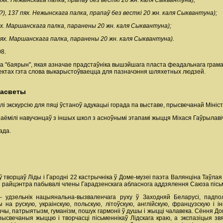
пях. Нежынскага палка, прапаў без весткі 20 жн. каля Сыквантуна);
?), 137 пях. Нежынскага палка, прапаў без весткі 20 жн. каля Сыквантуна);
пях. Маршанскага палка, паранены 20 жн. каля Сыквантуна);
 пях. Маршанскага палка, паранены 20 жн. каля Сыквантуна).
08.
а "баярын", якая азначае прадстаўніка вышэйшага пласта феадальнага грамадс
ектах гэта слова выкарыстоўваецца для пазначэння шляхетных людзей.
 асветы
лі экскурсію для пяці ўстаноў адукацыі горада па выставе, прысвечанай Мініс
наёмілі навучэнцаў з іншых школ з асноўнымі этапамі жыцця Міхася Гаўрылавіч
ада.
ў творцаў Ліды і Гародні 22 кастрычніка ў Доме-музеі паэта Валянціна Таўл
зі райцэнтра пабывалі члены Гарадзенскага абласнога аддзялення Саюза пісь
- удзельнік нацыянальна-вызваленчага руху ў Заходняй Беларусі, падпол
на рускую, украінскую, польскую, літоўскую, англійскую, французскую і і
ы, патрыятызм, гуманізм, пошук гармоніі ў душы і жыцці чалавека. Сёння Дом
свечаныя жыццю і творчасці пісьменнікаў Лідскага краю, а экспазіцыя звя