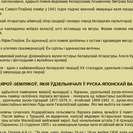
ыло запланавана, адкрылі помнік вядомаму беларускаму пісьменніку Змітраку Б
ча Самуіл Плаўнік) памёр у 1941 годзе падчас ваеннай эвакуацыі каля горада 
у.
ай літаратуры абвясціў збор сродкаў і конкурс сярод беларускіх скульптараў
ыі пакладзены вобраз каласоў, што хістаюцца на ветры. Форма помніка ня
і.
а Яфім Плаўнік. Ён адзначыў, што помнік зроблены з густам і адпавядае месцу:
 Без усялякіх празмернасцяў. Ён сціплы і адначасова велічны.
вуковай рабоце Дзяржаўнага музея гісторыі беларускай літаратуры Алеся Кузн
рыялы і фотаздымкі з музейных архіваў.
ля - адзін з найважнейшых беларускіх творцаў ХХ стагоддзя, удзельнік стан
оў звярнуцца да яго твораў.
АЯРОЎ-ЗЕМЛЯКОЎ, ЯКІЯ ЎДЗЕЛЬНІЧАЛІ Ў РУСКА-ЯПОНСКАЙ В
ы адбылося памінанне ваяроў, выхадцаў з Лідчыны, удзельнікаў руска-японск
зень памяці галоўнага лідскага ветэрана - генерала ад інфантэрыі расійскаг
 удзельніка руска-турэцкай 1877-1878 гг., кітайскай 1899-1901 гг., руска-
аваслаўных могілках Ліды каля Георгіеўскай царквы. Яго імя выбіта на памят
іновічы сучаснага Ходараўскага сельсавета Лідскага раёна, вучыўся ў павя
. Пасля вайны з Турцыяй, як відавочнік, напісаў вядомую гістарычная працу
пры штабе Маскоўскай вайсковай акругі, быў начальнікам штаба 2-й грэнадз
. Паранены 13 студзеня 1905 г. на камандным пункце каля кітайскай вёскі Хэга
св. Георгія 4-й ст.:
"За тое, што, будучы 16-га і 18-га жніўня 1904 года н