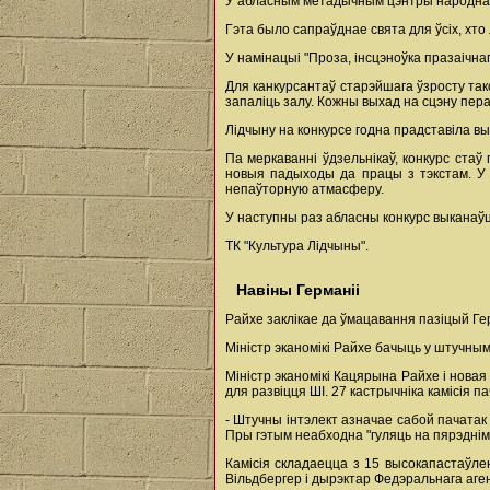
У абласным метадычным цэнтры народнай 
Гэта было сапраўднае свята для ўсіх, хто 
У намінацыі "Проза, інсцэноўка празаічн
Для канкурсантаў старэйшага ўзросту такс
запаліць залу. Кожны выхад на сцэну пера
Лідчыну на конкурсе годна прадставіла вы
Па меркаванні ўдзельнікаў, конкурс ста
новыя падыходы да працы з тэкстам. У к
непаўторную атмасферу.
У наступны раз абласны конкурс выканаўц
ТК "Культура Лідчыны".
Навіны Германіі
Райхе заклікае да ўмацавання пазіцый Гер
Міністр эканомікі Райхе бачыць у штучным
Міністр эканомікі Кацярына Райхе і новая
для развіцця ШІ. 27 кастрычніка камісія 
- Штучны інтэлект азначае сабой пачатак 
Пры гэтым неабходна "гуляць на пярэднім 
Камісія складаецца з 15 высокапастаўле
Вільдбергер і дырэктар Федэральнага аг