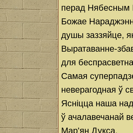
перад Нябесным 
Божае Нараджэнн
душы заззяйце, я
Выратаванне-зба
для беспрасветна
Самая суперпадз
неверагодная ў св
Ясніцца наша на
ў ачалавечанай в
Мар'ян Дукса.