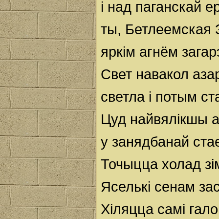
і над паганскай 
ты, Бетлеемская 
яркім агнём загар
Свет навакол аза
светла і потым ст
Цуд найвялікшы 
у занядбанай ста
Точыцца холад зі
Яселькі сенам за
Хіляцца самі гал