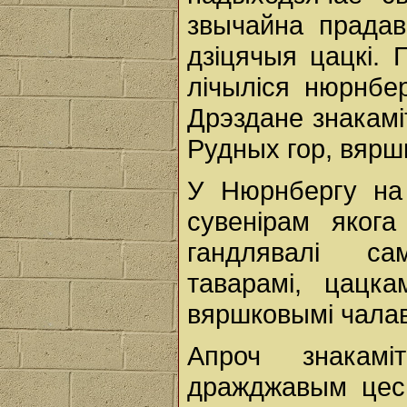
звычайна прадав
дзіцячыя цацкі.
лічыліся нюрнбер
Дрэздане знакамі
Рудных гор, вярш
У Нюрнбергу на
сувенірам яког
гандлявалі са
таварамі, цацка
вяршковымі чалав
Апроч знакамі
дражджавым цесц