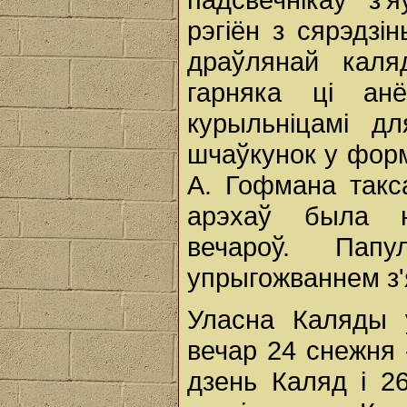
рэгіён з сярэдзі
драўлянай каля
гарняка ці анё
курыльніцамі д
шчаўкунок у форме
А. Гофмана такс
арэхаў была н
вечароў. Пап
упрыгожваннем з'
Уласна Каляды ў
вечар 24 снежня 
дзень Каляд і 2