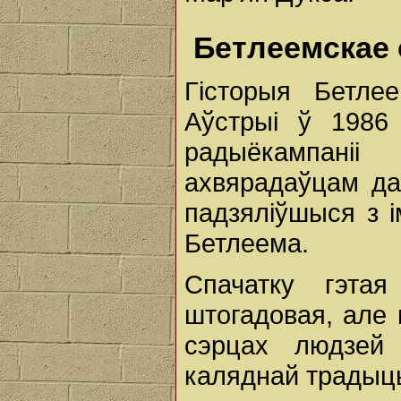
Бетлеемскае 
Гісторыя Бетле
Аўстрыі ў 1986 
радыёкампані
ахвярадаўцам да
падзяліўшыся з і
Бетлеема.
Спачатку гэта
штогадовая, але 
сэрцах людзей 
каляднай традыц