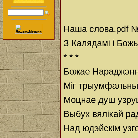
Наша слова.pdf №
З Калядамі і Бо
* * *
Божае Нараджэнне
Міг трыумфальны 
Моцнае душ узру
Выбух вялікай рад
Над юдэйскім узг