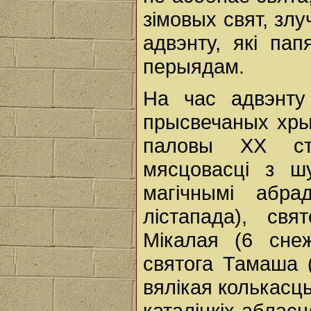
зімовых свят, з
адвэнту, які па
перыядам.
На час адвэнту
прысвечаных хрыс
паловы XX ста
мясцовасці з шу
магічнымі абра
лістапада), св
Мікалая (6 сне
святога Тамаша (
вялікая колькасць
каталіцкіх абласц