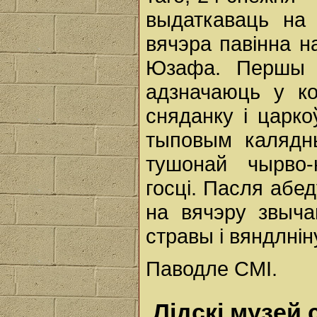
выдаткаваць на 
вячэра павінна н
Юзафа. Першы і
адзначаюць у ко
сняданку і царк
тыповым калядны
тушонай чырво-
госці. Пасля абед
на вячэру звыч
стравы і вяндлнін
Паводле СМІ.
Лідскі музей