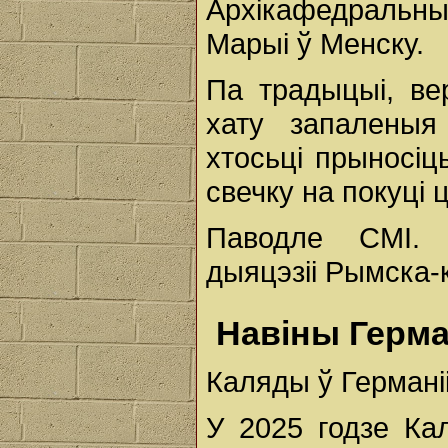
Архікафедральн
Марыі ў Менску.
Па традыцыі, ве
хату запаленыя
хтосьці прыносіць
свечку на покуці ц
Паводле СМІ. 
дыяцэзіі Рымска-к
Навіны Герма
Каляды ў Германі
У 2025 годзе Ка