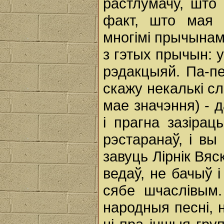
растлумачу, што 
факт, што мая 
многімі прычынамі
з гэтых прычын: 
рэдакцыяй. Па-пе
скажу некалькі сл
мае значэння) - д
і прагна зазірац
рэстаранаў, і вы
завуць Лірнік Вяс
ведаў, не бачыў і
сябе шчаслівым.
народныя песні, 