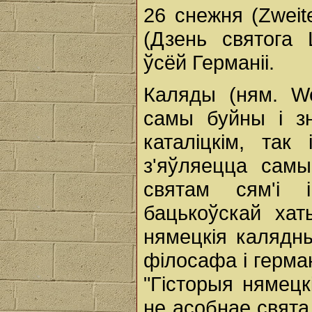
26 снежня (Zweit
(Дзень святога
ўсёй Германіі.
Каляды (ням. We
самы буйны і з
каталіцкім, так
з'яўляецца сам
святам сям'і 
бацькоўскай ха
нямецкія калядн
філосафа і герма
"Гісторыя нямецк
не асобнае свята