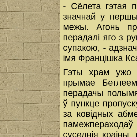
- Сёлета гэтая 
значнай у першы
межы. Агонь п
перадалі яго з рук
супакою, - адзн
імя Францішка Кс
Гэты храм ужо 
прымае Бетлеем
перадачы полымя
ў пункце пропуск
за ковідных абм
памежпераходаў
суседнія краіны,