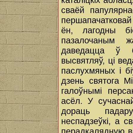
сваёй папулярна
першапачатковай 
ён, лагодны б
пазалочаным ж
даведацца ў б
высвятляў, ці ве
паслухмяных і бі
дзень святога М
галоўнымі перса
асёл. У сучасна
дораць падар
неспадзеўкі, а 
перадкалядную в