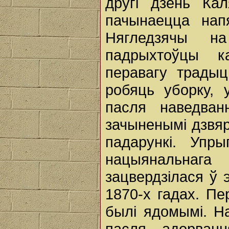
другі дзень Ка
пачынаецца нап
Нягледзячы н
падрыхтоўцы 
перавагу трады
робяць уборку, 
пасля наведван
зачыненымі дзвяр
падарункі. Упр
нацыянальнаг
зацвердзілася ў 
1870-х гадах. П
былі ядомымі. Н
пасля адорван