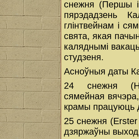
снежня (Першы і
пярэдадзень Ка
глінтвейнам і ся
свята, якая пачын
каляднымі вакацы
студзеня.
Асноўныя даты К
24 снежня (He
сямейная вячэра,
крамы працуюць д
25 снежня (Erste
дзяржаўны выходн