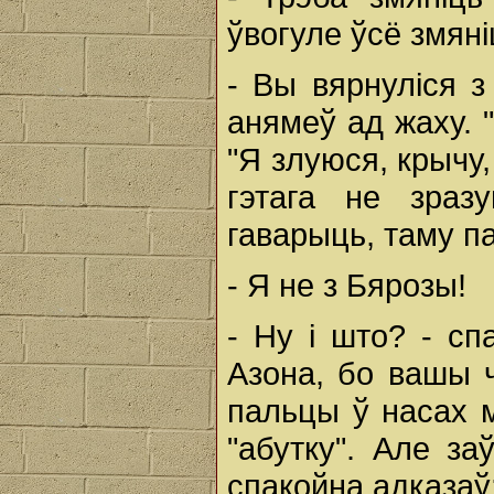
ўвогуле ўсё змяні
- Вы вярнуліся 
анямеў ад жаху. 
"Я злуюся, крычу,
гэтага не зраз
гаварыць, таму п
- Я не з Бярозы!
- Ну і што? - сп
Азона, бо вашы ч
пальцы ў насах м
"абутку". Але за
спакойна адказаў