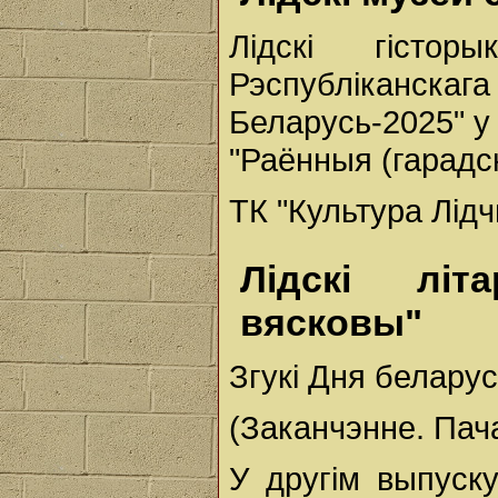
Лідскі гістор
Рэспубліканска
Беларусь-2025" у
"Раённыя (гарадск
ТК "Культура Лід
Лідскі літ
вясковы"
Згукі Дня беларус
(Заканчэнне. Пача
У другім выпуску