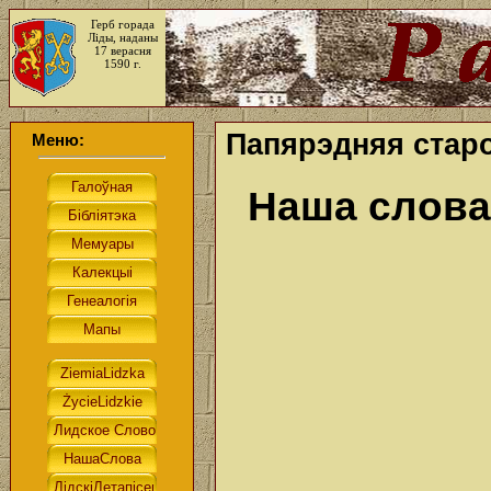
Герб горада
Ліды, наданы
17 верасня
1590 г.
Папярэдняя старо
Меню:
Наша слова.