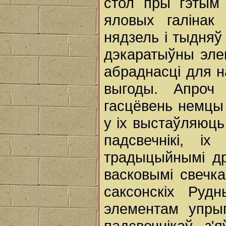
стол пры гэтым
яловых галінак
нядзель і тыдняў 
дэкаратыўны эле
абраднасці для 
выгоды. Апроч
гасцёвень немцы
у іх выстаўляюць
падсвечнікі, іх
традыцыйнымі др
васковымі свечка
саксонскіх Руд
элементам упрыг
падсвечнікаў з'