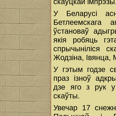
скаўцкай імпрэзы
У Беларусі ас
Бетлеемскага а
ўстановаў адыгры
якія робяць гэ
спрычыніліся ска
Жодзіна, Івянца, 
У гэтым годзе 
праз ізноў адкры
дзе яго з рук у
скаўты.
Увечар 17 снежн