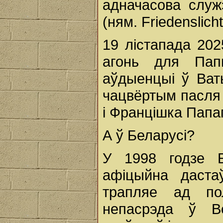
адначасова служэ
(ням. Friedenslicht
19 лістапада 20
агонь для Пап
аўдыенцыі ў Ваты
чацвёртым пасля 
і Францішка Папам
А ў Беларусі?
У 1998 годзе 
афіцыйна даст
трапляе ад пол
непасрэда ў В