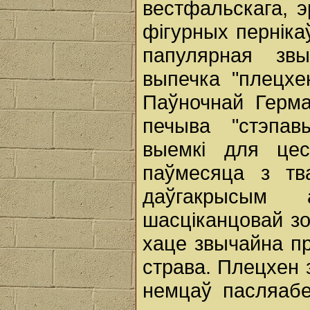
вестфальскага, э
фігурных перніка
папулярная зв
выпечка "плецхе
Паўночнай Герма
печыва "стэпав
выемкі для це
паўмесяца з тв
даўгакрысым 
шасціканцовай зо
хаце звычайна п
страва. Плецхен
немцаў пасляабе