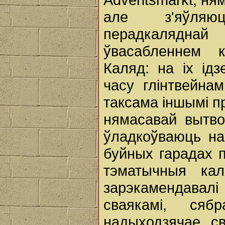
але з'яўляю
перадкаляднай
ўвасабленнем к
Каляд: на іх ід
часу глінтвейнам
таксама іншымі пр
нямасавай вытво
ўладкоўваюць на
буйных гарадах 
тэматычныя ка
зарэкамендавал
сваякамі, ся
надыходзячае св