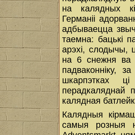
на калядных кі
Германіі адорван
адбываецца звыча
таемна: бацькі п
арэхі, слодычы, 
на 6 снежня ва
падваконніку, з
шкарпэтках ц
перадкаляднай п
калядная батлейк
Калядныя кірмаш
самыя розныя н
Adventsmarkt, ням.