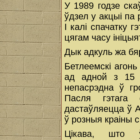
У 1989 годзе ск
ўдзел у акцыі па
І калі спачатку г
цягам часу ініцы
Дык адкуль жа бя
Бетлеемскі агонь
ад адной з 15 
непасрэдна ў г
Пасля гэтага 
дастаўляецца ў 
ў розныя краіны с
Цікава, што