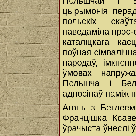
Польшчай і Б
цырымонія перад
польскіх скаў
паведаміла прэс-
каталіцкага ка
поўная сімвалічн
народаў, імкненн
ўмовах напружа
Польшча і Бел
адносінаў паміж п
Агонь з Бетлее
Францішка Ксаве
ўрачыста ўнеслі ў