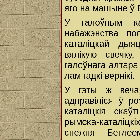
яго на машыне ў 
У галоўным ка
набажэнства по
каталіцкай дыяц
вялікую свечку
галоўнага алтара 
лампадкі вернікі.
У гэты ж веча
адправіліся ў ро
каталіцкія скаў
рымска-каталіцк
снежня Бетле