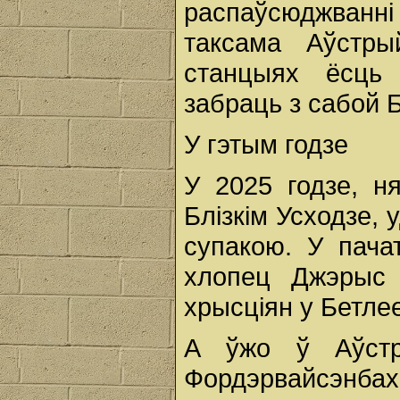
распаўсюджванн
таксама Аўстры
станцыях ёсць
забраць з сабой Б
У гэтым годзе
У 2025 годзе, н
Блізкім Усходзе,
супакою. У пачат
хлопец Джэрыс Ф
хрысціян у Бетле
А ўжо ў Аўстр
Фордэрвайсэнб