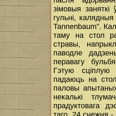
зімовыя заняткі 
гульні, калядныя 
Tannenbaum". Кал
таму на стол р
стравы, напрык
паводле дадзен
перавагу бульбя
Гэтую сціплую 
падаюць на стол
паловы апытаных
некалькі тлум
прадуктовага д
таго, 24 снежня -