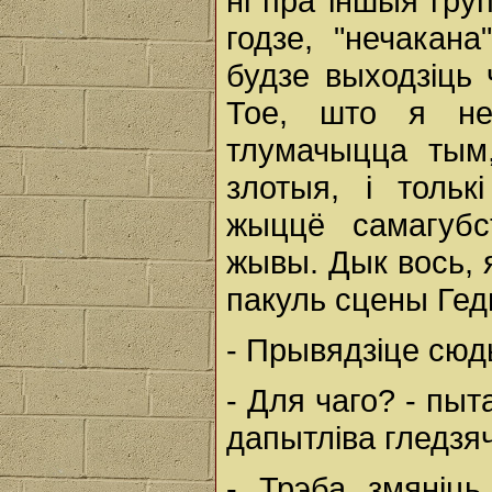
ні пра іншыя гру
годзе, "нечакан
будзе выходзіць 
Тое, што я не
тлумачыцца тым
злотыя, і тольк
жыццё самагубс
жывы. Дык вось, 
пакуль сцены Гед
- Прывядзіце сюд
- Для чаго? - пыт
дапытліва гледзя
- Трэба змяніць 