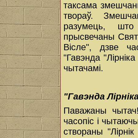
таксама змешчан
твораў. Змешч
разумець, шт
прысвечаны Святу
Вісле", дзве ча
"Гавэнда "Лірніка
чытачамі.
"Гавэнда Лірніка
Паважаны чытач!
часопіс і чытаюч
створаны "Лірнік