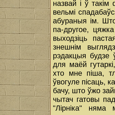
назвай і ў такім
вельмі спадабаўс
абураныя ім. Што
па-другое, цяжка
выходзіць паст
знешнім выгляд
рэдакцыя будзе
для маёй гутаркі
хто мне піша, т
ўвогуле пісаць, к
бачу, што ўжо зай
чытач гатовы па
"Лірніка" няма