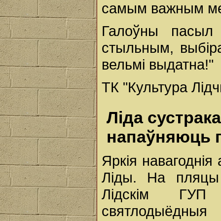
самым важным м
Галоўны пасыл 
стыльным, выбіра
вельмі выдатна!"
ТК "Культура Лід
Ліда сустрака
напаўняюць г
Яркія навагоднія
Ліды. На пляцы
Лідскім ГУП
святлодыёдныя