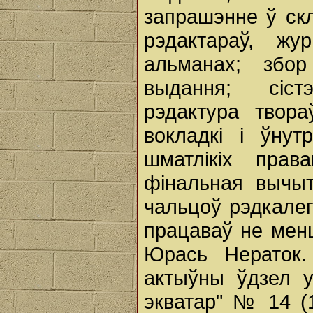
запрашэнне ў скл
рэдактараў, жу
альманах; збо
выдання; сіст
рэдактура твора
вокладкі і ўнут
шматлікіх права
фінальная вычы
чальцоў рэдкалегі
працаваў не мен
Юрась Нераток
актыўны ўдзел у
экватар" № 14 (