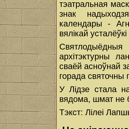
тэатральная маска
знак надыходз
календары - Аг
вялікай усталёўкі 
Святлодыёдны
архітэктурны л
сваёй асноўнай з
горада святочны 
У Лідзе стала на
вядома, шмат не 
Тэкст: Лілеі Лапш