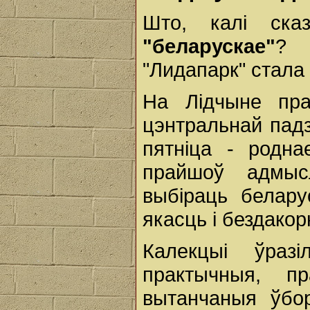
Што, калі ск
"беларускае"
? 
"Лидапарк" стала
На Лідчыне пра
цэнтральнай пад
пятніца - родна
прайшоў адмыс
выбіраць белару
якасць і бездакор
Калекцыі ўраз
практычныя, п
вытанчаныя ўбор