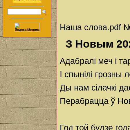
Наша слова.pdf №
З Новым 20
Адабралі меч і та
І спынілі грозны л
Ды нам сілачкі д
Перабрацца ў Нов
Год той будзе го