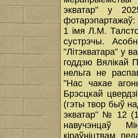
экватар" у 20
фотарэпартажаў: 
1 імя Л.М. Талст
сустрэчы. Асоб
"Літэкватара" у 
годдзю Вялікай П
нельга не распа
"Нас чакае агон
Брэсцкай цвердз
(гэты твор быў н
экватар" № 12 (1
навучэнцаў Мі
кіраўніцтвам пед