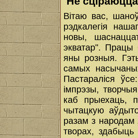
Не сціраюцца
Вітаю вас, шано
рэдкалегія наша
новы, шаснацца
экватар". Працы 
яны розныя. Гэ
самых насычаных
Пастараліся ўсе:
імпрэзы, творчыя
каб прыехаць, п
чытацкую аўдыто
разам з народам 
творах, здабыць 