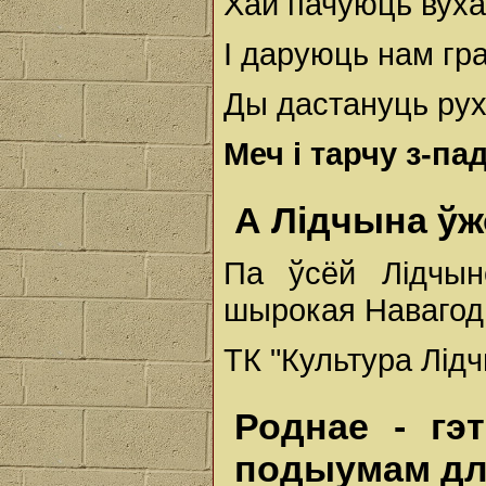
Хай пачуюць вуха
І даруюць нам гра
Ды дастануць рух
Меч і тарчу з-пад
А Лідчына ўж
Па ўсёй Лідчын
шырокая Навагод
ТК "Культура Лід
Роднае - гэ
подыумам дл