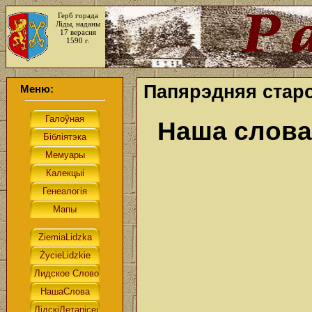
Герб горада
Ліды, наданы
17 верасня
1590 г.
Папярэдняя старо
Меню:
Наша слова.