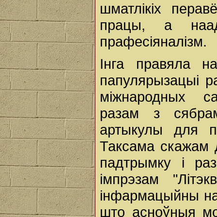
шматлікіх перав
працы, а наад
прафесіяналізм.
Інга правяла н
папулярызацыі ра
міжнародных с
разам з сябрам
артыкулы для п
Таксама скажам д
падтрымку і ра
імпрэзам "Літэк
інфармацыйны на
што асноўныя мо