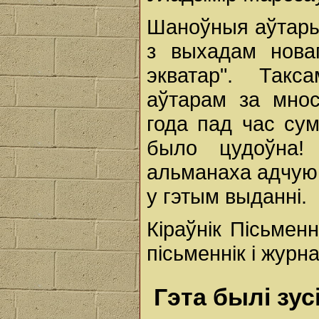
Шаноўныя аўтары 
з выхадам нова
экватар". Так
аўтарам за мно
года пад час сум
было цудоўна!
альманаха адчую
у гэтым выданні.
Кіраўнік Пісьменн
пісьменнік і журн
Гэта былі зу