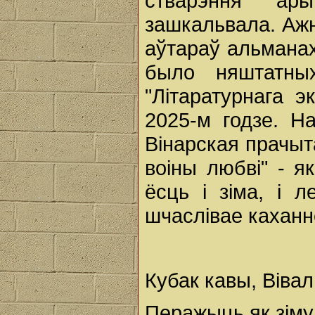
стварэння ары
зашкальвала. Ажн
аўтараў альманаха
было няштатны
"Літаратурнага э
2025-м годзе. Н
Вінарская прачы
воіны любві" - я
ёсць і зіма, і л
шчаслівае каханн
Кубак кавы, Віваль
Перажыць як зіму 