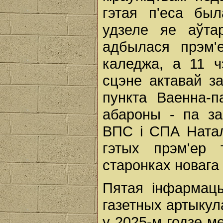
гэтая п'еса бы
удзеле яе аўта
адбылася прэм'
каледжа, а 11 
сцэне актавай з
пункта Ваенна-п
абароны - па за
ВПС і СПА Натал
гэтых прэм'ер
старонках новага
Пятая інфармац
газетных артыку
у 2025-м годзе м