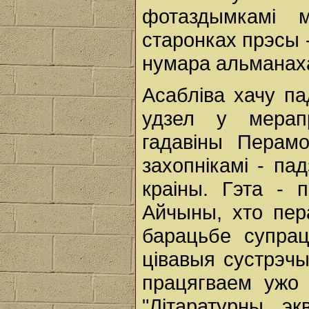
фотаздымкамі 
старонках прэсы 
нумара альманах
Асабліва хачу п
удзел у мерап
гадавіны Перам
захопнікамі - па
краіны. Гэта - 
Айчыны, хто пер
барацьбе супра
цівавыя сустрэчы
працягваем ужо 
"Літаратурны эк