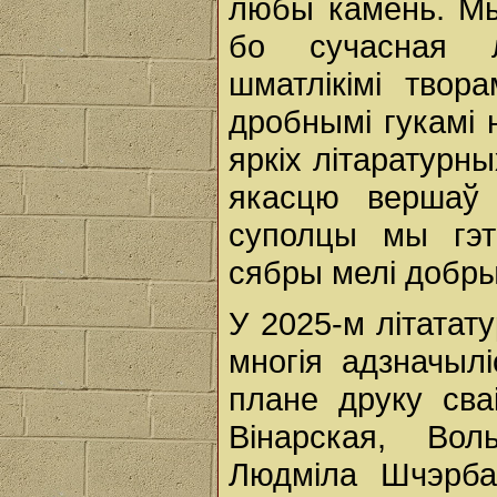
любы камень. Мы
бо сучасная л
шматлікімі твора
дробнымі гукамі 
яркіх літаратурн
якасцю вершаў
суполцы мы гэт
сябры мелі добры 
У 2025-м літатат
многія адзначыл
плане друку сваі
Вінарская, Во
Людміла Шчэрба