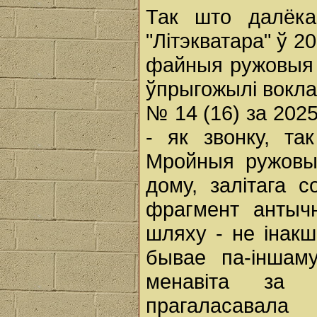
Так што далёк
"Літэкватара" ў 
файныя ружовыя р
ўпрыгожылі вокла
№ 14 (16) за 2025
- як звонку, та
Мройныя ружовы
дому, залітага 
фрагмент антычн
шляху - не інакш
бывае па-іншам
менавіта за 
прагаласавала