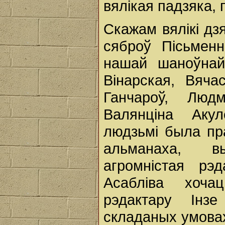
вялікая падзяка, 
Скажам вялікі дз
сяброў Пісьменн
нашай шаноўнай 
Вінарская, Вяча
Ганчароў, Люд
Валянціна Акул
людзьмі была пр
альманаха, в
агромністая рэд
Асабліва хоч
рэдактару Інз
складаных умовах