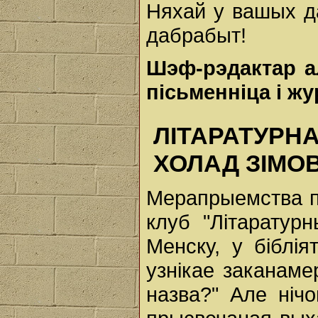
Няхай у вашых да
дабрабыт!
Шэф-рэдактар а
пісьменніца і жу
ЛІТАРАТУР
ХОЛАД ЗІМО
Мерапрыемства па
клуб "Літаратур
Менску, у біблі
узнікае заканаме
назва?" Але нічо