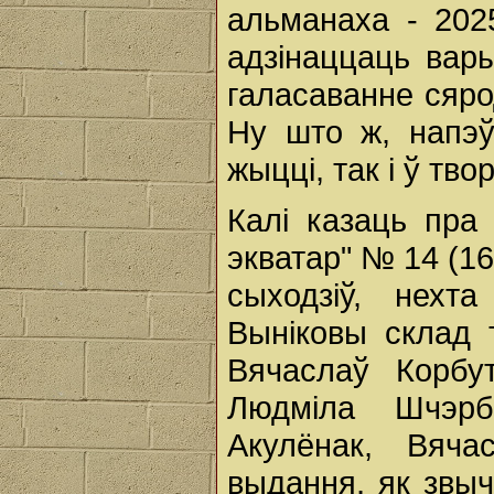
альманаха - 202
адзінаццаць вар
галасаванне сярод
Ну што ж, напэў
жыцці, так і ў тво
Калі казаць пра
экватар" № 14 (16
сыходзіў, нехт
Выніковы склад т
Вячаслаў Корбу
Людміла Шчэрб
Акулёнак, Вяча
выдання, як звы