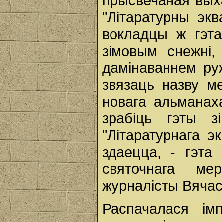
прысвечаная вых
"Літаратурны эк
вокладцы ж гэта
зімовым снежні,
дамінаваннем ру
звязаць назву м
новага альманах
зрабіць гэты з
"Літаратурнага э
здаецца, - гэта
святочнага мер
журналісты Вячасл
Распачалася імп