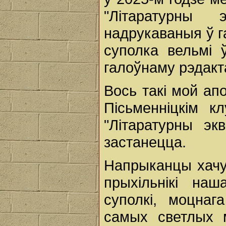
"Літаратурны
надрукаваныя ў г
суполка вельмі 
галоўнаму рэдакт
Вось такі мой ап
Пісьменніцкім 
"Літаратурны эк
застанецца.
Напрыканцы хачу 
прыхільнікі наш
суполкі, моцнаг
самых светлых 