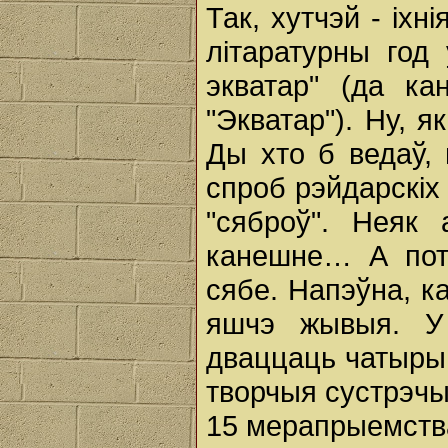
Так, хутчэй - іхн
літаратурны год 
экватар" (да ка
"Экватар"). Ну, я
Ды хто б ведаў, 
спроб рэйдарскіх
"сяброў". Неяк 
канешне… А пот
сябе. Напэўна, к
яшчэ жывыя. У
дваццаць чатыры
творчыя сустрэчы
15 мерапрыемства