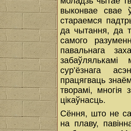
моладзь чытае тв
выконвае свае
стараемся падтр
да чытання, да т
самого разумен
павальнага зах
забаўлялькамі
сур'ёзнага ас
працягваць знаё
творамі, многія 
цікаўнасць.
Сёння, што не са
на плаву, павін