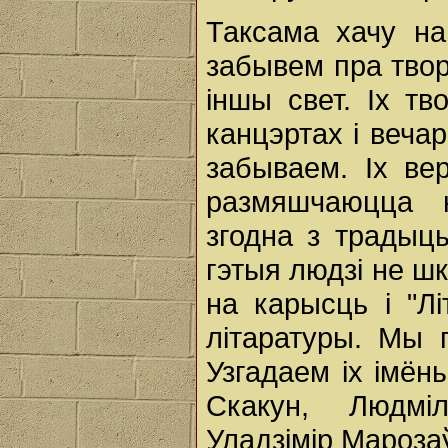
Таксама хачу н
забывем пра твор
іншы свет. Іх т
канцэртах і веча
забываем. Іх ве
размяшчаюцца 
згодна з традыц
гэтыя людзі не шк
на карысць і "Лі
літаратуры. Мы 
Узгадаем іх імён
Скакун, Людмі
Уладзімір Марозаў