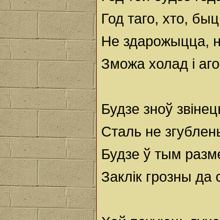
Год таго, хто, бы
Не здарожыцца, н
Зможа холад і аго
Будзе зноў звінец
Сталь не згублен
Будзе ў тым разм
Заклік грозны да 