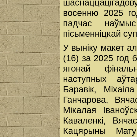
шаснаццацігад
восенню 2025 го
падчас наўмыс
пісьменніцкай суп
У выніку макет а
(16) за 2025 год 
ягонай фіналь
наступных аўта
Баравік, Міхаіл
Ганчарова, Вяча
Мікалая Іваноўс
Каваленкі, Вяча
Кацярыны Мату