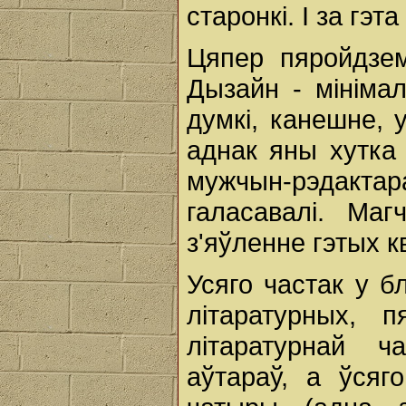
старонкі. І за гэт
Цяпер пяройдзе
Дызайн - мінімал
думкі, канешне, 
аднак яны хутка 
мужчын-рэдакта
галасавалі. Ма
з'яўленне гэтых к
Усяго частак у б
літаратурных, 
літаратурнай 
аўтараў, а ўсяг