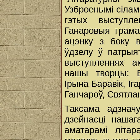
Узброенымі сіламі
гэтых выступле
Ганаровыя грама
ацэнку з боку в
ўдзелу ў патрыя
выступленнях а
нашы творцы: В
Ірына Баравік, І
Ганчароў, Святла
Таксама адзнач
дзейнасці нашаг
аматарамі літа