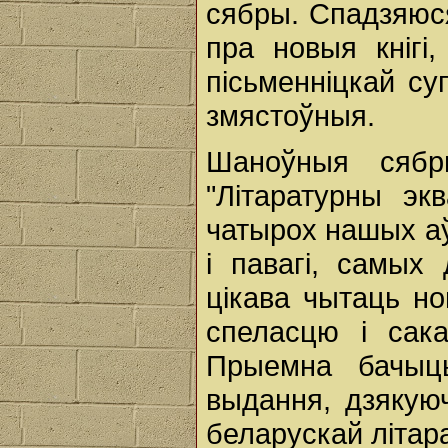
сябры. Спадзяюс
пра новыя кнігі
пісьменніцкай су
змястоўныя.
Шаноўныя сяб
"Літаратурны эк
чатырох нашых аўт
і павагі, самых
цікава чытаць но
спеласцю і сак
Прыемна бачыць
выдання, дзякую
беларускай літар