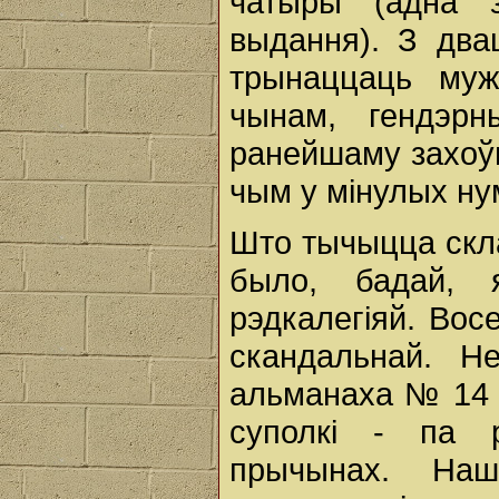
чатыры (адна 
выдання). З два
трынаццаць муж
чынам, гендэр
ранейшаму захоўв
чым у мінулых ну
Што тычыцца скла
было, бадай, 
рэдкалегіяй. Вос
скандальнай. Н
альманаха № 14 (
суполкі - па р
прычынах. Н