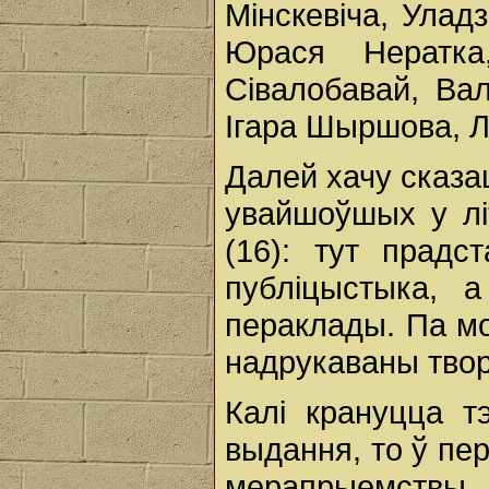
Мінскевіча, Улад
Юрася Нератка
Сівалобавай, Ва
Ігара Шыршова, 
Далей хачу сказа
увайшоўшых у лі
(16): тут прадст
публіцыстыка, 
пераклады. Па мо
надрукаваны творы
Калі крануцца 
выдання, то ў пе
мерапрыемствы П