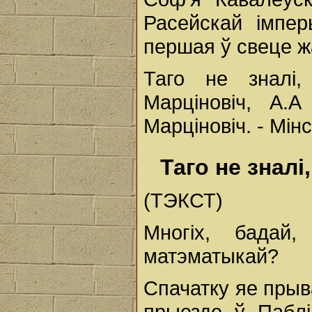
Расейскай імпер
першая ў свеце 
Таго не зналі,
Марціновіч, А.А
Марціновіч. - Мінс
Таго не зналі
(ТЭКСТ)
Многіх, бадай,
матэматыкай?
Спачатку яе прыв
прыезде ў Пабл