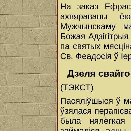
На заказ Ефрас
ахвяраваны ё
Мужчынскаму ма
Божая Адзігітрыя
па святых мясцін
Св. Феадосія ў Іе
Дзеля свайго
(ТЭКСТ)
Пасяліўшыся ў ма
ўзялася перапісва
была нялёгкая 
займаліся адны