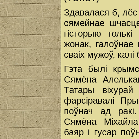
Здавалася б, лёс
сямейнае шчасце
гісторыю толькі
жонак, галоўнае 
сваіх мужоў, калі
Гэта былі крымс
Сямёна Алелькав
Татары віхурай 
фарсіравалі Пры
поўнач ад ракі
Сямёна Міхайлав
баяр і гусар поў