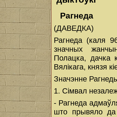
Рагнеда
(ДАВЕДКА)
Рагнеда (каля 9
значных жанчын
Полацка, дачка к
Вялікага, князя кі
Значэнне Рагнеды 
1. Сімвал незале
- Рагнеда адмаўл
што прывяло да