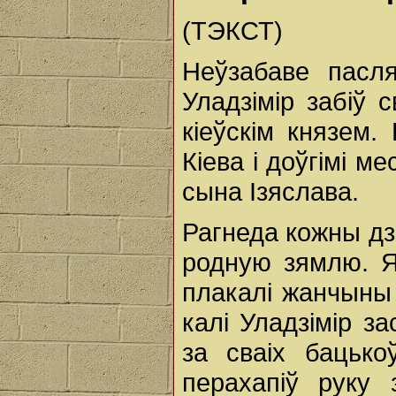
(ТЭКСТ)
Неўзабаве пасля
Уладзімір забіў 
кіеўскім князем.
Кіева і доўгімі м
сына Ізяслава.
Рагнеда кожны дз
родную зямлю. Я
плакалі жанчыны і
калі Уладзімір з
за сваіх бацько
перахапіў руку