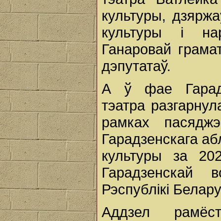
культуры, дзяржа
культуры і нар
Ганаровай грама
дэпутатаў.
А ў фае Гарадз
тэатра разгарнул
рамках пасяджэ
Гарадзенскага а
культуры за 202
Гарадзенскай в
Рэспублікі Белару
Аддзел рамёс