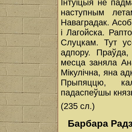
Інтуіцыя не падм
наступным лета
Наваградак. Асоб
і Лагойска. Рапт
Слуцкам. Тут у
адпору. Праўда,
месца заняла Ан
Мікулічна, яна ад
Прыпяццю, ка
падаспеўшы княз
(235 сл.)
Барбара Радз