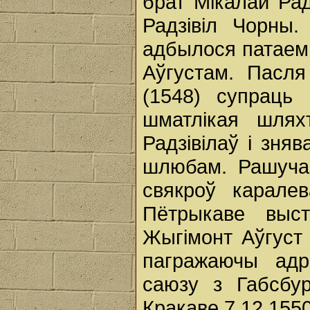
брат Мікалай Рад
Радзівіл Чорны.
адбылося патаем
Аўгустам. Пасля
(1548) супраць 
шматлікая шлях
Радзівілаў і зня
шлюбам. Рашуча
свякроў карал
Пётрыкаве выс
Жыгімонт Аўгуст
пагражаючы адр
саюзу з Габсбу
Кракаве 7.12.1550