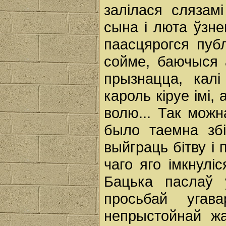
залілася слязамі
сына і люта ўзне
паасцярогся пуб
сойме, баючыся 
прызнацца, калі
кароль кіруе імі,
волю... Так мож
было таемна збі
выйграць бітву і 
чаго яго імкнуліс
Бацька паслаў 
просьбай уга
непрыстойнай жа