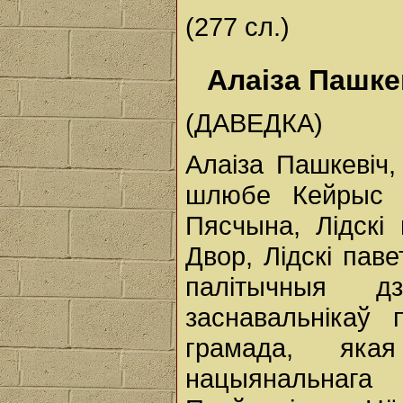
(277 сл.)
Алаіза Пашкев
(ДАВЕДКА)
Алаіза Пашкевіч
шлюбе Кейрыс а
Пясчына, Лідскі
Двор, Лідскі паве
палітычныя д
заснавальнікаў 
грамада, яка
нацыянальнаг