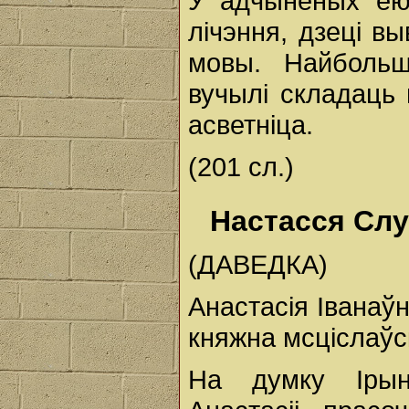
У адчыненых ёю 
лічэння, дзеці вы
мовы. Найбольш
вучылі складаць 
асветніца.
(201 сл.)
Настасся Сл
(ДАВЕДКА)
Анастасія Іванаўна
княжна мсціслаўск
На думку Ірын