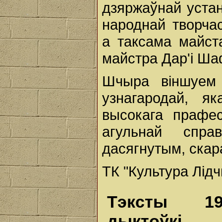
дзяржаўнай устан
народнай творчас
а таксама майст
майстра Дар'і Ша
Шчыра віншуем 
узнагародай, я
высокага прафесі
агульнай спр
дасягнутым, скар
ТК "Культура Лід
Тэксты 19
дыктоўкі