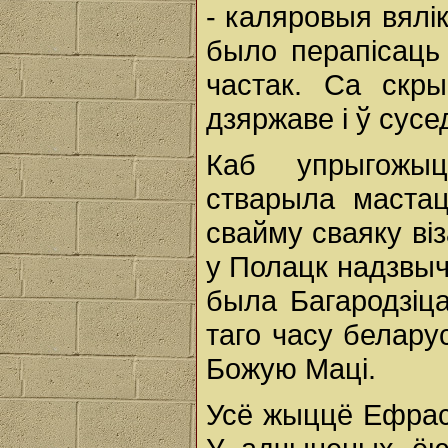
- каляровыя вялікі
было перапісаць 
частак. Са скры
дзяржаве і ў сусед
Каб упрыгожыц
стварыла мастац
свайму сваяку ві
у Полацк надзвыч
была Багародзіца
таго часу белару
Божую Маці.
Усё жыццё Ефрас