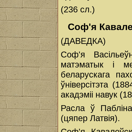
(236 сл.)
Соф'я Кавал
(ДАВЕДКА)
Соф'я Васільеў
матэматык і ме
беларускага пах
ўніверсітэта (18
акадэміі навук (18
Расла ў Пабліна
(цяпер Латвія).
Соф'я Кавалеўс