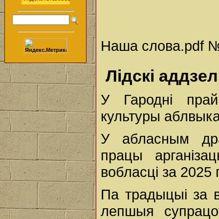
Наша слова.pdf № 
Лідскі аддзе
У Гародні прай
культуры аблвык
У абласным дра
працы арганіза
вобласці за 2025 
Па традыцыі за в
лепшыя супрацо