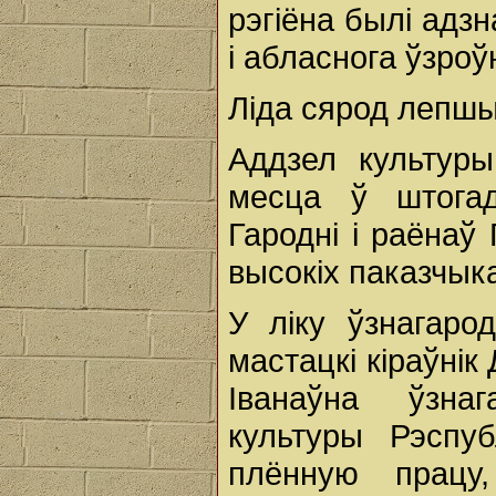
рэгіёна былі адз
і абласнога ўзроў
Ліда сярод лепшы
Аддзел культуры
месца ў штога
Гародні і раёнаў
высокіх паказчык
У ліку ўзнагаро
мастацкі кіраўнік
Іванаўна ўзнаг
культуры Рэспу
плённую працу