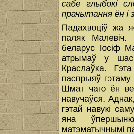
сабе глыбокі с
прачытання ён і 
Падахвоціў жа я
паляк Малевіч.
беларус Іосіф М
атрымаў у шас
Краслаўка. Гэт
паспрыяў гэтаму 
Шмат чаго ён ве
навучаўся. Аднак
гэтай навукі са
яна ўпершыню
матэматычнымі п