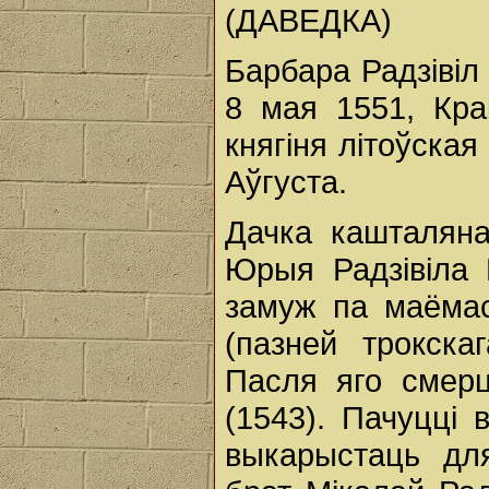
(ДАВЕДКА)
Барбара Радзівіл 
8 мая 1551, Кра
княгіня літоўская
Аўгуста.
Дачка кашталяна
Юрыя Радзівіла 
замуж па маёмас
(пазней трокска
Пасля яго смер
(1543). Пачуцці 
выкарыстаць дл