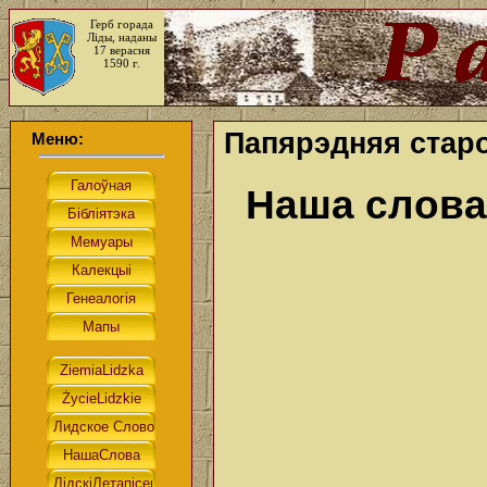
Герб горада
Ліды, наданы
17 верасня
1590 г.
Папярэдняя старо
Меню:
Наша слова.