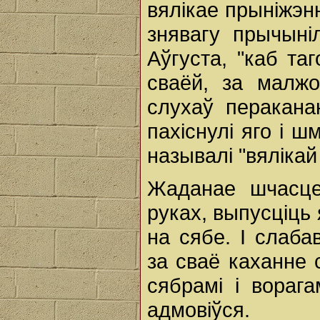
вялікае прыніжэ
знявагу прычыні
Аўгуста, "каб та
сваёй, за малжо
слухаў перакана
пахіснулі яго і шм
называлі "вялікай
Жаданае шчасце
руках, выпусціць 
на сябе. I слаб
за сваё каханне с
сябрамі і ворага
адмовіўся.