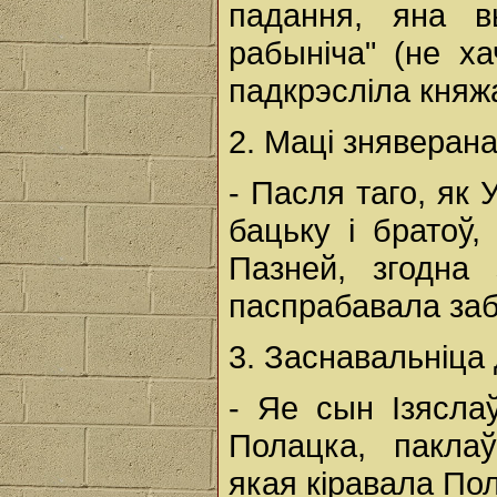
падання, яна в
рабыніча" (не х
падкрэсліла княж
2. Маці зняверана
- Пасля таго, як 
бацьку і братоў,
Пазней, згодна
паспрабавала заб
3. Заснавальніца
- Яе сын Ізясла
Полацка, паклаў
якая кіравала Пол