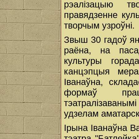
рэалізацыю тв
правядзенне кул
творчым узроўні.
Звыш 30 гадоў ян
раёна, на паса
культуры гора
канцэпцыя мерап
Іванаўна, склад
формаў прац
тэатралізаваны
удзелам аматарск
Ірына Іванаўна Ва
тэатра "Батлейка