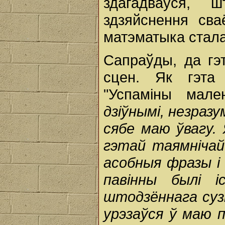
здагадваўся,
здзяйснення св
матэматыка стала
Сапраўды, да гэ
сцен. Як гэта 
"Успаміны мале
дзіўнымі, незраз
сябе маю ўвагу.
гэтай таямнічай
асобныя фразы і 
павінны былі і
штодзённага суз
урэзаўся ў маю 