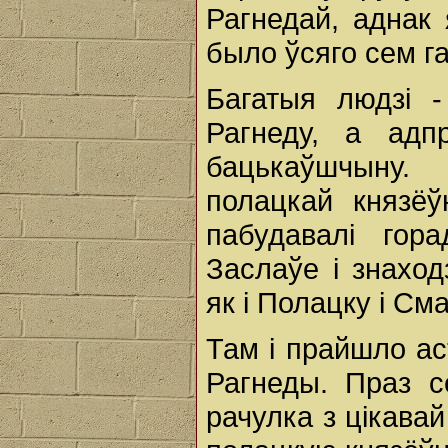
Рагнедай, аднак 
было ўсяго сем га
Багатыя людзі -
Рагнеду, а адп
бацькаўшчыну.
полацкай князёў
пабудавалі гор
Заслаўе і знаход
як і Полацку і См
Там і прайшло ас
Рагнеды. Праз 
рачулка з цікавай