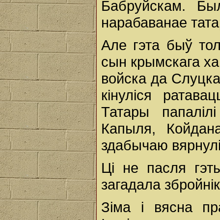
Бабруйскам. Бы
нарабаванае тата
Але гэта быў тол
сын крымскага ха
войска да Слуцка.
кінуліся ратава
Татары папалілі
Капыля, Койдана
здабычаю вярнулі
Ці не пасля гэт
загадала збройні
Зіма і вясна п