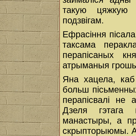
такую цяжкую 
подзвігам.
Ефрасіння пісала 
таксама перакл
перапісаных кн
атрыманыя грошы
Яна хацела, каб
больш пісьменных
перапісвалі не а
Дзеля гэтага 
манастыры, а пр
скрыпторыюмы. Ад