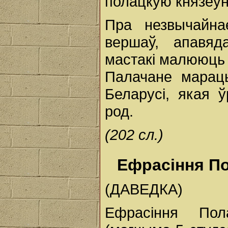
полацкую князёўн
Пра незвычайн
вершаў, апавяд
мастакі малююць 
Палачане мараць
Беларусі, якая ў
род.
(202 сл.)
Ефрасіння П
(ДАВЕДКА)
Ефрасіння Пол