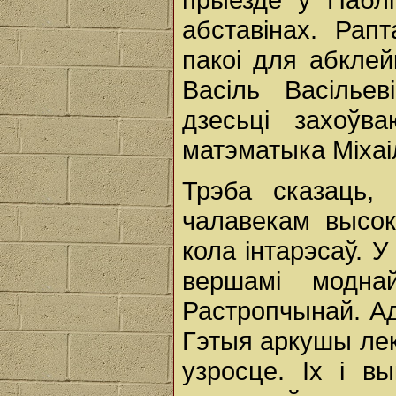
абставінах. Рап
пакоі для абклей
Васіль Васільев
дзесьці захоўв
матэматыка Міхаі
Трэба сказаць, 
чалавекам высо
кола інтарэсаў. 
вершамі модна
Растропчынай. Ад
Гэтыя аркушы ле
узросце. Іх і в