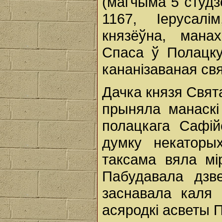
(магчыма 5 студз
1167, Іерусалі
князёўна, мана
Спаса ў Полацку,
кананізаваная св
Дачка князя Свят
прыняла манаскі
полацкага Сафійс
думку некаторы
таксама вяла мі
Пабудавала дзв
заснавала каля 
асяродкі асветы 