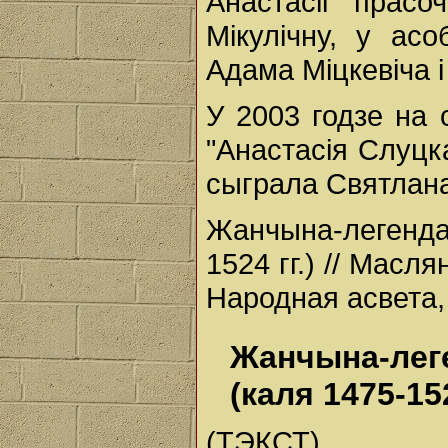
Анастасіі прас
Мікулічну, у а
Адама Міцкевіча і
У 2003 годзе на 
"Анастасія Слуцк
сыграла Святлана
Жанчына-легенда
1524 гг.) // Масля
Народная асвета, 
Жанчына-лег
(каля 1475-152
(ТЭКСТ)