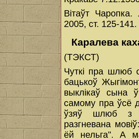
Вітаўт Чаропка. 
2005, ст. 125-141.
Каралева ках
(ТЭКСТ)
Чуткі пра шлюб 
бацькоў Жыгімон
выклікаў сына 
самому пра ўсё д
ўзяў шлюб з Б
разгневана мовіў
ёй нельга". А 