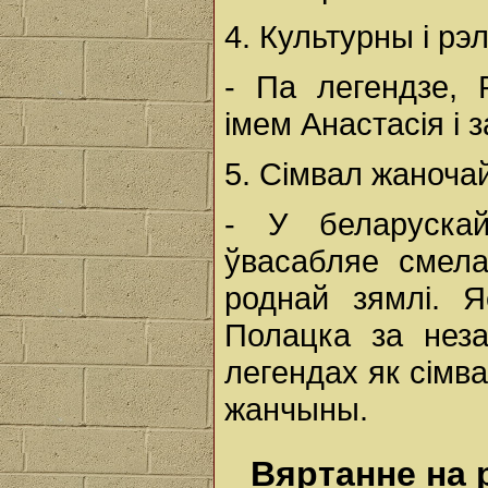
4. Культурны і рэ
- Па легендзе, 
імем Анастасія і
5. Сімвал жаночай
- У беларускай
ўвасабляе смела
роднай зямлі. 
Полацка за неза
легендах як сімв
жанчыны.
Вяртанне на 