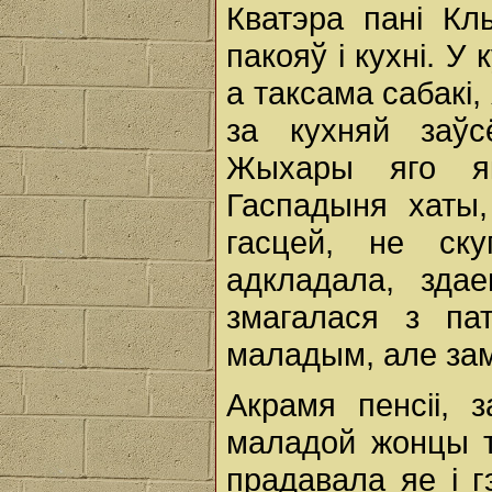
Кватэра пані Кл
пакояў і кухні. У
а таксама сабакі,
за кухняй заў
Жыхары яго як
Гаспадыня хаты,
гасцей, не ск
адкладала, зда
змагалася з п
маладым, але за
Акрамя пенсіі, 
маладой жонцы тр
прадавала яе і г