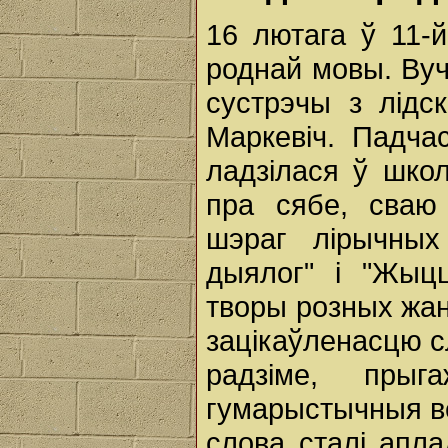
16 лютага ў 11-
роднай мовы. Вуч
сустрэчы з лідс
Маркевіч. Падча
ладзілася ў школ
пра сябе, сваю 
шэраг лірычных
дыялог" і "Жыц
творы розных жан
зацікаўленасцю с
радзіме, прыг
гумарыстычныя в
слова сталі апла