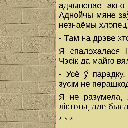
адчыненае акно
Аднойчы мяне заў
незнаёмы хлопец 
- Там на дрэве хт
Я спалохалася і
Чэсік да майго вя
- Усё ў парадку
зусім не перашкод
Я не разумела, 
лістоты, але был
* * *