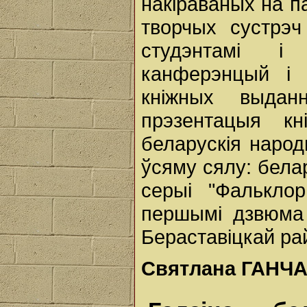
накіраваных на 
творчых сустрэч
студэнтамі і 
канферэнцый і 
кніжных выдан
прэзентацыя к
беларускія народ
ўсяму сялу: бела
серыі "Фалькло
першымі дзвюма 
Бераставіцкай ра
Святлана ГАНЧ