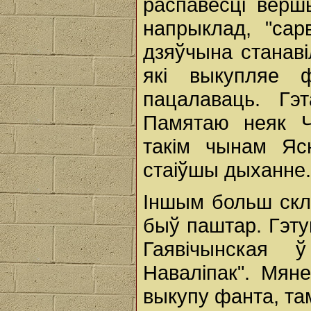
распавесці верш
напрыклад, "сар
дзяўчына станаві
які выкупляе 
пацалаваць. Гэ
Памятаю неяк Ч
такім чынам Яс
стаіўшы дыханне.
Іншым больш ск
быў паштар. Гэту
Гаявічынская 
Наваліпак". Мяне
выкупу фанта, та