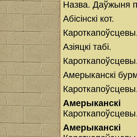
Назва. Даўжыня п
Абісінскі кот.
Кароткапоўсцевы.
Азіяцкі табі.
Кароткапоўсцевы.
Амерыканскі бурма
Кароткапоўсцевы.
Амерыканск
Кароткапоўсцевы
Амерыканск