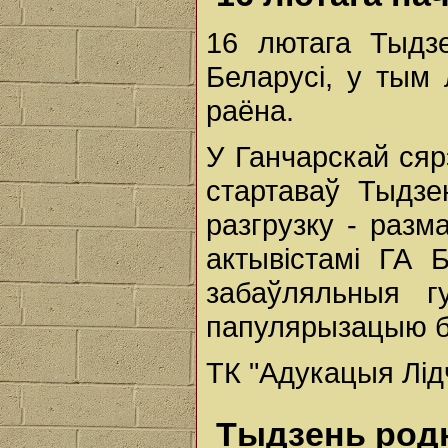
16 лютага Тыдз
Беларусі, у тым 
раёна.
У Ганчарскай сяр
стартаваў Тыдз
разгрузку - разм
актывістамі ГА 
забаўляльныя г
папулярызацыю б
ТК "Адукацыя Лід
Тыдзень родн