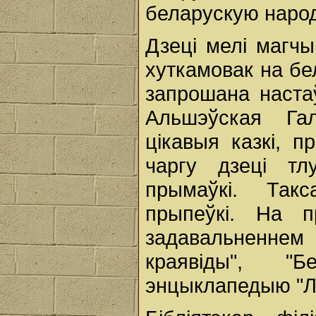
беларускую наро
Дзеці мелі магч
хуткамовак на бе
запрошана наста
Альшэўская Га
цікавыя казкі, п
чаргу дзеці тл
прымаўкі. Такс
прыпеўкі. На 
задавальненн
краявіды", "Б
энцыклапедыю "Лё