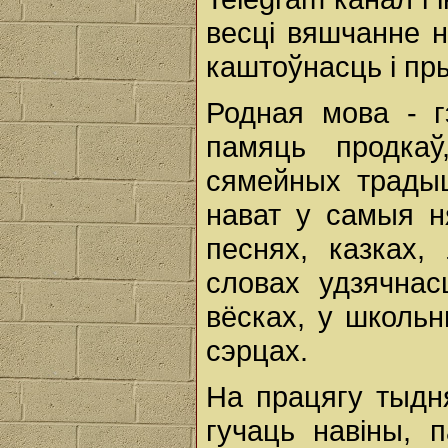
весці вяшчанне н
каштоўнасць і пр
Родная мова - г
памяць продкаў
сямейных традыц
нават у самыя 
песнях, казках,
словах удзячнас
вёсках, у школьн
сэрцах.
На працягу тыдн
гучаць навіны, 