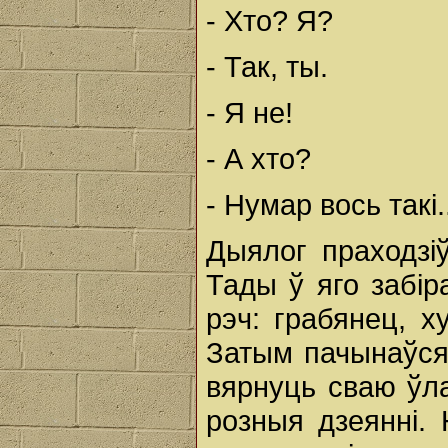
- Хто? Я?
- Так, ты.
- Я не!
- А хто?
- Нумар вось такі.
Дыялог праходзіў
Тады ў яго забі
рэч: грабянец, ху
Затым пачынаўся 
вярнуць сваю ўл
розныя дзеянні. 