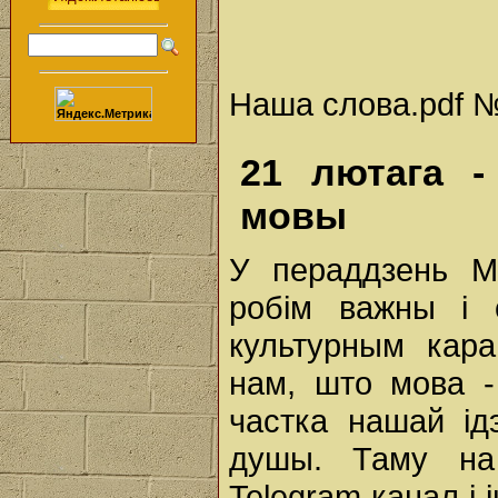
Наша слова.pdf № 
21 лютага -
мовы
У пераддзень М
робім важны і 
культурным кара
нам, што мова -
частка нашай ід
душы. Таму на
Telegram канал і