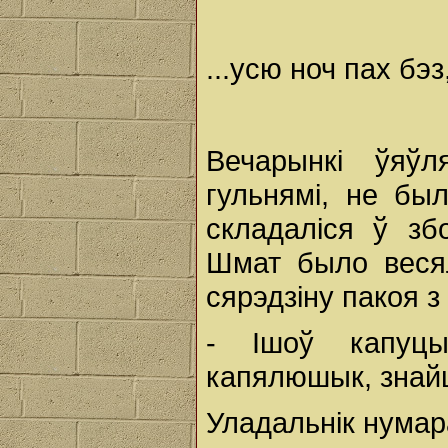
...усю ноч пах бэз
Вечарынкі ўяў
гульнямі, не был
складаліся ў з
Шмат было весял
сярэдзіну пакоя з
- Ішоў капуцы
капялюшык, знайш
Уладальнік нумара