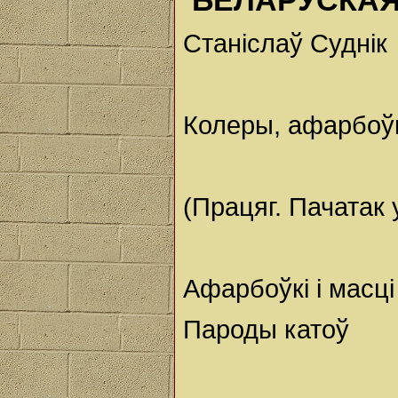
БЕЛАРУСКАЯ
Станіслаў Суднік
Колеры, афарбоўкі
(Працяг. Пачатак 
Афарбоўкі і масц
Пароды катоў