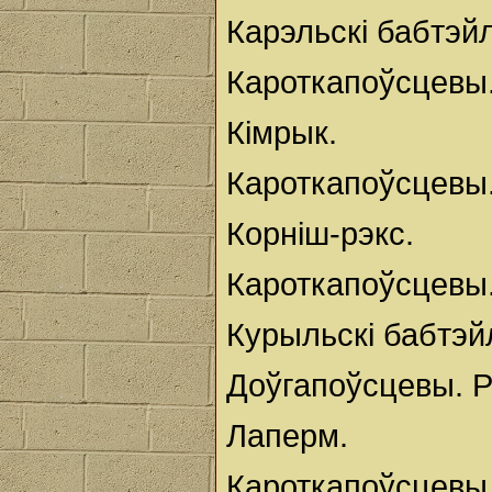
Карэльскі бабтэйл
Кароткапоўсцевы.
Кімрык.
Кароткапоўсцевы
Корніш-рэкс.
Кароткапоўсцевы.
Курыльскі бабтэй
Доўгапоўсцевы. Р
Лаперм.
Кароткапоўсцевы