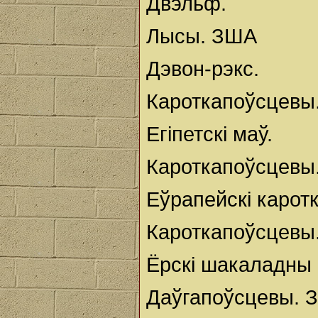
Двэльф.
Лысы. ЗША
Дэвон-рэкс.
Кароткапоўсцевы.
Егіпетскі маў.
Кароткапоўсцевы.
Еўрапейскі каротк
Кароткапоўсцевы.
Ёрскі шакаладны 
Даўгапоўсцевы. 