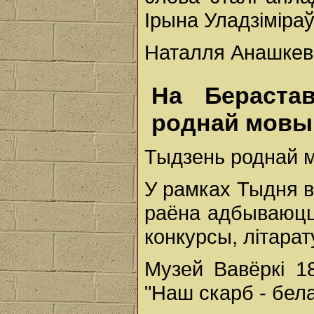
Ірына Уладзіміраў
Наталля Анашкеві
На Берастав
роднай мовы
Тыдзень роднай м
У рамках Тыдня в
раёна адбываюцц
конкурсы, літарат
Музей Вавёркі 1
"Наш скарб - бел