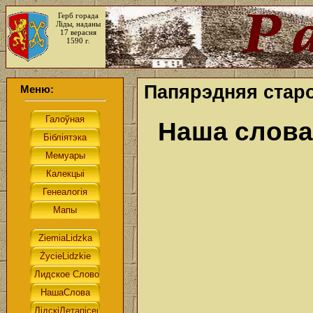
Герб горада
Ліды, наданы
17 верасня
1590 г.
Папярэдняя старо
Меню:
Наша слова.