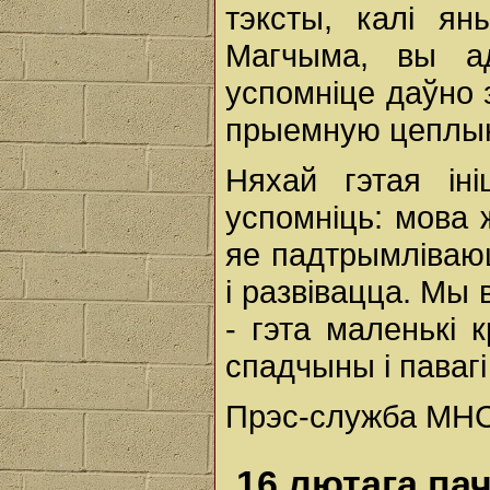
тэксты, калі я
Магчыма, вы а
успомніце даўно
прыемную цеплын
Няхай гэтая ін
успомніць: мова 
яе падтрымліваю
і развівацца. Мы
- гэта маленькі 
спадчыны і павагі
Прэс-служба МНС
16 лютага па