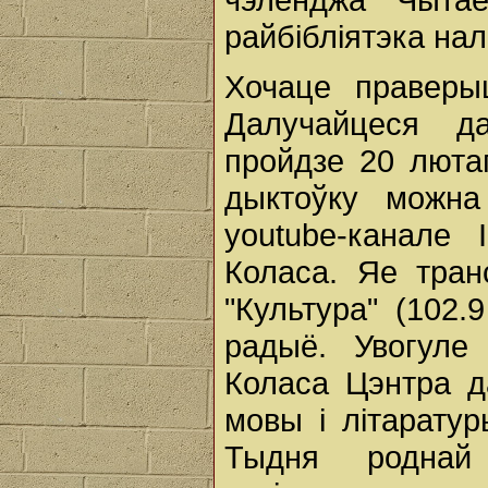
райбібліятэка нал
Хочаце праверы
Далучайцеся да
пройдзе 20 лютаг
дыктоўку можна
youtube-канале 
Коласа. Яе тра
"Культура" (102
радыё. Увогуле
Коласа Цэнтра д
мовы і літарату
Тыдня роднай