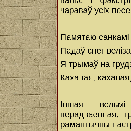
вальс і факстр
чараваў усіх песе
Памятаю санкамі 
Падаў снег веліз
Я трымаў на грудз
Каханая, каханая,
Іншая вельмі
перадваенная, г
рамантычны наст