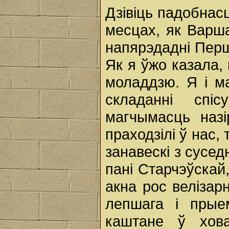
Дзівіць падобнас
месцах, як Варшав
напярэдадні Перш
Як я ўжо казала,
моладдзю. Я і ма
складанні сп
магчымасць назі
праходзілі ў нас,
занавескі з суседн
пані Старчэўскай
акна рос велізар
лепшага і прые
каштане ў хова