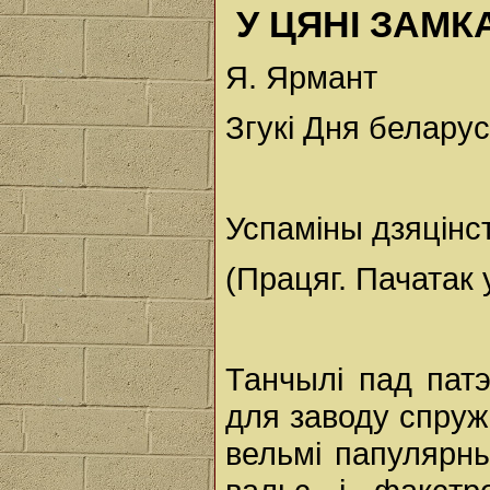
У ЦЯНІ ЗАМК
Я. Ярмант
Згукі Дня беларус
Успаміны дзяцінс
(Працяг. Пачатак 
Танчылі пад пат
для заводу спруж
вельмі папулярным