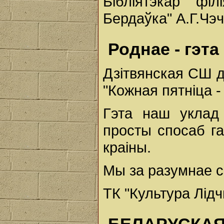
Бібліятэкар філ
Бердаўка" А.Г.Чэч
Роднае - гэта
Дзітвянская СШ д
"Кожная пятніца -
Гэта наш уклад 
просты спосаб г
краіны.
Мы за разумнае с
ТК "Культура Лід