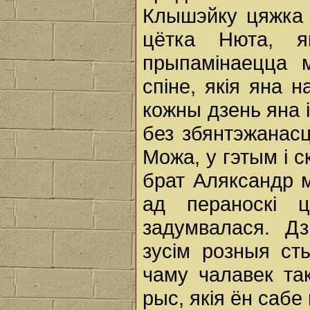
Клышэйку цяжка 
цётка Нюта, я
прыпамінаецца 
спіне, якія яна 
кожны дзень яна 
без збянтэжанасц
Можа, у гэтым і 
брат Аляксандр м
ад пераноскі 
задумвалася. Д
зусім розныя ст
чаму чалавек т
рыс, якія ён сабе