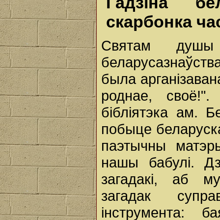
Гадзіна бел
скарбонка ча
Святам душы
беларусазнаўств
была арганізаван
роднае, своё!".
бібліятэка ам. 
побыце беларуск
паэтычны матэры
нашы бабулі. Дз
загадакі, аб м
загадак супра
інструмента: б