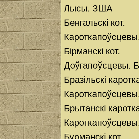
Лысы. ЗША
Бенгальскі кот.
Кароткапоўсцевы
Бірманскі кот.
Доўгапоўсцевы. Б
Бразільскі каротк
Кароткапоўсцевы.
Брытанскі каротк
Кароткапоўсцевы.
Бурманскі кот.