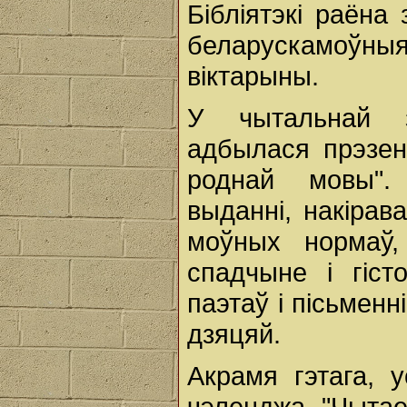
Бібліятэкі раёна
беларускамоўны
віктарыны.
У чытальнай за
адбылася прэзен
роднай мовы".
выданні, накіра
моўных нормаў,
спадчыне і гіс
паэтаў і пісьменні
дзяцяй.
Акрамя гэтага, 
чэленджа "Чытае