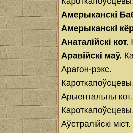
Кароткапоўсцевы
Амерыканскі Ба
Амерыканскі кёр
Анаталійскі кот.
Аравійскі маў.
Ка
Арагон-рэкс.
Кароткапоўсцевы
Арыентальны кот.
Кароткапоўсцевы
Аўстралійскі міст.