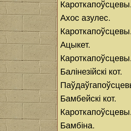
Кароткапоўсцевы.
Ахос азулес.
Кароткапоўсцевы
Ацыкет.
Кароткапоўсцевы
Балінезійскі кот.
Паўдаўгапоўсцев
Бамбейскі кот.
Кароткапоўсцевы
Бамбіна.