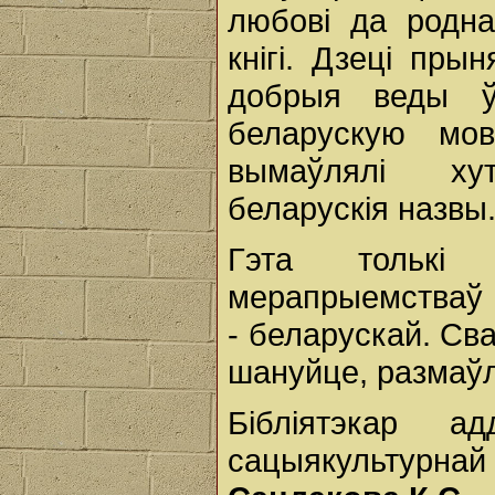
любові да родна
кнігі. Дзеці пры
добрыя веды ў
беларускую мов
вымаўлялі хут
беларускія назвы
Гэта толькі 
мерапрыемстваў 
- беларускай. Св
шануйце, размаў
Бібліятэкар ад
сацыякультурна