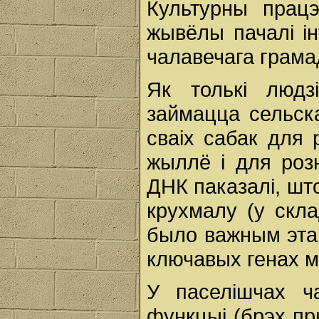
Культурны працэ
жывёлы пачалі і
чалавечага грама
Як толькі людз
займацца сельск
сваіх сабак для 
жыллё і для роз
ДНК паказалі, шт
крухмалу (у скла
было важным эта
ключавых генах м
У паселішчах ч
функцыі (брэх пр