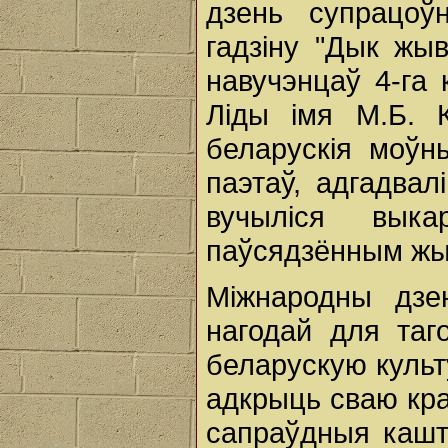
дзень супрацоўн
гадзіну "Дык жыв
навучэнцаў 4-га
Ліды імя М.Б. К
беларускія моўн
паэтаў, адгадвал
вучыліся вык
паўсядзённым жыц
Міжнародны дзе
нагодай для таг
беларускую культу
адкрыць сваю кра
сапраўдныя кашто