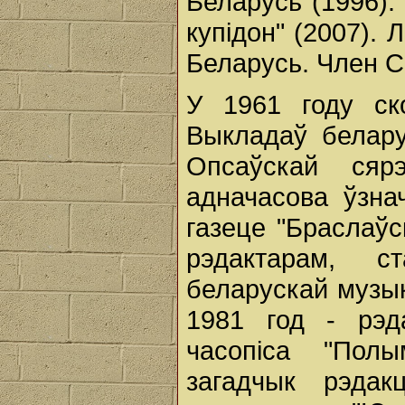
Беларусь (1996).
купідон" (2007). 
Беларусь. Член С
У 1961 году ск
Выкладаў белару
Опсаўскай сяр
адначасова ўзна
газеце "Браслаўс
рэдактарам, с
беларускай музык
1981 год - рэд
часопіса "Пол
загадчык рэдак