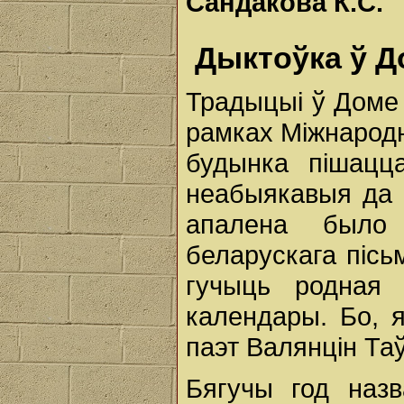
Сандакова К.С.
Дыктоўка ў Д
Традыцыі ў Доме 
рамках Міжнародн
будынка пішацц
неабыякавыя да г
апалена было
беларускага пісь
гучыць родная
календары. Бо, 
паэт Валянцін Та
Бягучы год наз