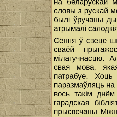
на беларускай мо
словы з рускай м
былі ўручаны ды
атрымалі салодкія
Сёння ў свеце ш
сваёй прыгажо
мілагучнасцю. А
свая мова, як
патрабуе. Хоць 
паразмаўляць на 
вось такім днём
гарадская біблі
прысвечаны Міжн