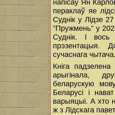
напісаў Ян Карло
пераклаў яе лідс
Суднік у Лідзе 2
"Пружмень" у 202
Суднік. І вос
прэзентацыя. 
сучаснага чытача
Кніга падзелена
арыгінала, д
беларускую мов
Беларусі і нава
варыяцыі. А хто н
ж з Лідскага павет