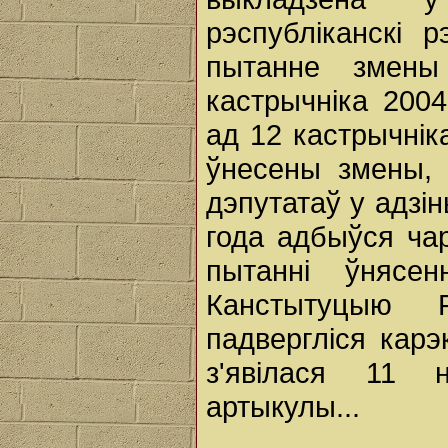
рэспубліканскі 
пытанне змены
кастрычніка 2004
ад 12 кастрычні
ўнесены змены, 
дэпутатаў у адзі
года адбыўся ча
пытанні ўнясе
Канстытуцыю Р
падвергліся карэ
з'явілася 11 
артыкулы...