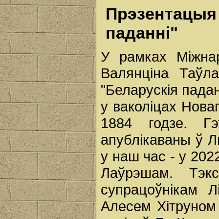
Прэзентацы
паданні"
У рамках Міжна
Валянціна Таўл
"Беларускія пада
у ваколіцах Нова
1884 годзе. Г
апублікаваны ў Л
у наш час - у 202
Лаўрэшам. Тэк
супрацоўнікам Л
Алесем Хітруном 