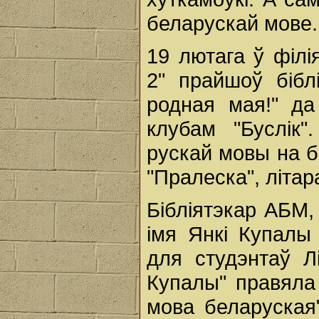
беларускай мове.
19 лютага ў філі
2" прайшоў бібл
родная мая!" д
клубам "Буслік
рускай мовы на б
"Пралеска", літар
Бібліятэкар АБМ,
імя Янкі Купалы
для студэнтаў Л
Купалы" правяла
мова беларуская