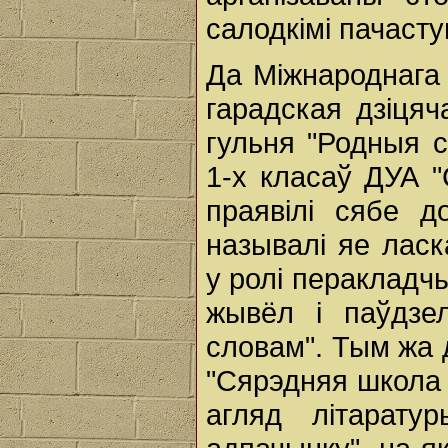
салодкімі пачасту
Да Міжнароднага 
гарадская дзіцяч
гульня "Родныя 
1-х класаў ДУА "
праявілі сябе д
называлі яе ласк
у ролі перакладчы
жывёл і паўдзел
словам". Тым жа 
"Сярэдняя школа 
агляд літарату