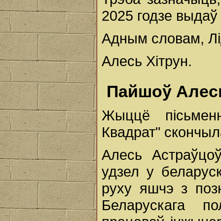
2025 годзе выдаў 
Адным словам, Лі
Алесь Хітрун.
Пайшоў Алес
Жыццё пісьменн
Квадрат" скончыла
Алесь Астраўцоў
удзел у беларус
руху яшчэ з поз
Беларускага по