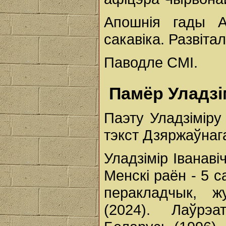
Апошнія гады 
сакавіка. Развітал
Паводле СМІ.
Памёр Уладзі
Паэту Уладзіміру
тэкст Дзяржаўнага
Уладзімір Іванаві
Менскі раён - 5 с
перакладчык, ж
(2024). Лаўрэа