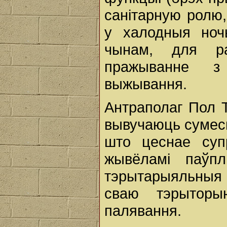
санітарную ролю
у халодныя ноч
чынам, для ра
пражыванне з
выжывання.
Антраполаг Пол Т
вывучаюць сумесна
што цеснае суп
жывёламі паўпл
тэрытарыяльныя 
сваю тэрыторы
палявання.