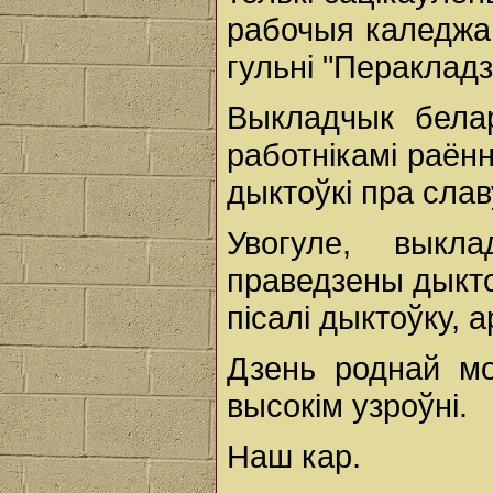
рабочыя каледжа.
гульні "Перакладз
Выкладчык бела
работнікамі раённ
дыктоўкі пра сла
Увогуле, выкл
праведзены дыктоў
пісалі дыктоўку, 
Дзень роднай м
высокім узроўні.
Наш кар.