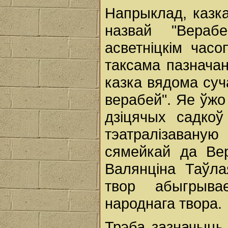
Напрыклад, казк
назвай "Вераб
асветніцкім часо
таксама пазначан
казка вядома суч
верабей". Яе ўжо
дзіцячых садко
тэатралізаваную
сямейкай да Вер
Валянціна Таўла
твор абыгрыва
народнага твора.
Трэба зазначыць