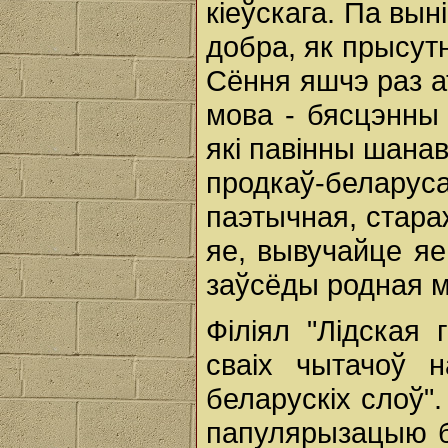
кіеўскага. Па вын
добра, як прысутны
Сёння яшчэ раз 
мова - бясцэнны 
які павінны шана
продкаў-беларус
паэтычная, стара
яе, вывучайце яе
заўсёды родная м
Філіял "Лідская 
сваіх чытачоў 
беларускіх слоў"
папулярызацыю б