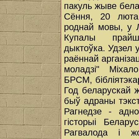
пакуль жыве бела
Сёння, 20 люта
роднай мовы, у Л
Купалы прайш
дыктоўка. Удзел 
раённай арганізац
моладзі" Міхал
БРСМ, бібліятэка
Год беларускай 
быў адраны тэкст
Рагнедзе - адн
гісторыі Белару
Рагвалода і жо