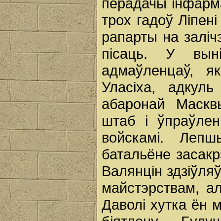
перадачы інфарма
трох гадоў Ліпен
рапарты на заліч
пісаць. У вын
адмаўленцаў, як
Уласіха, адкул
абаронай Маскв
штаб і ўпраўлен
войскамі. Леп
батальёне засакр
Валянцін здзіўляў
майстэрствам, ал
Даволі хутка ён 