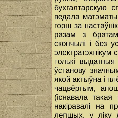
бухгалтарскую с
ведала матэматык
горш за настаўні
разам з братам
скончылі і без у
электратэхнікум с
толькі выдатныя
ўстанову значны
якой актыўна і п
чацвёртым, апош
(існавала такая
накіравалі на п
лепшых, у ліку я