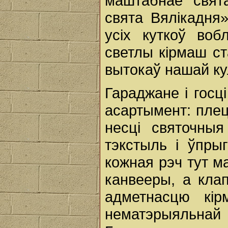
маштабнае свята
свята Вялікадня
усіх куткоў воб
светлы кірмаш с
вытокаў нашай ку
Гараджане і госц
асартымент: плец
несці святочны
тэкстыль і ўпры
кожная рэч тут м
канвееры, а клап
адметнасцю кір
нематэрыяль