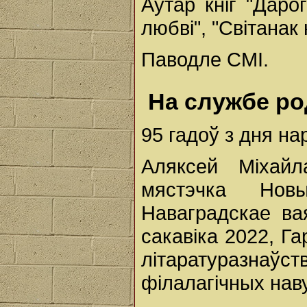
Аўтар кніг "Дарог
любві", "Світанак 
Паводле СМІ.
На службе ро
95 гадоў з дня н
Аляксей Міхайл
мястэчка Нов
Наваградскае ва
сакавіка 2022, Га
літаратуразнаўст
філалагічных наву