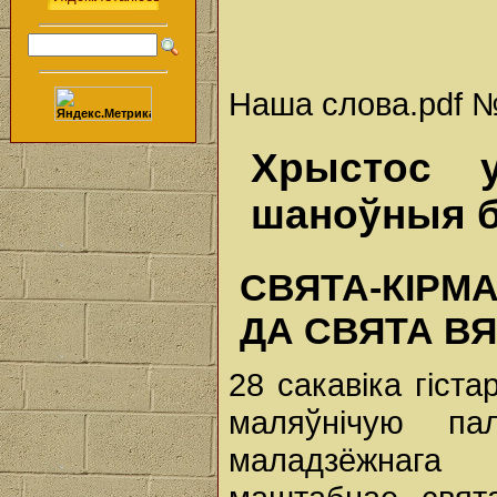
Наша слова.pdf № 
Хрыстос у
шаноўныя 
СВЯТА-КІРМ
ДА СВЯТА В
28 сакавіка гіст
маляўнічую па
маладзёжнага 