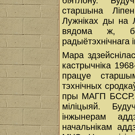
біятлону. Буд
старшына Ліпен
Лужніках ды на Л
вядома ж, б
радыётэхнічнага і
Мара здзейснілас
кастрычніка 196
працуе старшым
тэхнічных сродк
пры МАГП БССР. 
міліцыяй. Буд
інжынерам ад
начальнікам адд