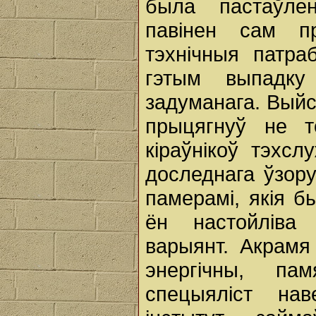
была пастаўле
павінен сам п
тэхнічныя патра
гэтым выпадку
задуманага. Выйс
прыцягнуў не то
кіраўнікоў тэхс
доследнага ўзору
памерамі, якія б
ён настойліва
варыянт. Акрам
энергічны, па
спецыяліст на