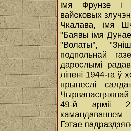
імя Фрунзе і 
вайсковых злучэнн
Чкалава, імя Шч
"Баявы імя Дунаев
"Волаты", "Зні
подпольнай газ
дарослымі рада
ліпені 1944-га ў
прынеслі салда
Чырванасцяжнай 
49-й арміі 2
камандаваннем 
Гэтае падраздзяле