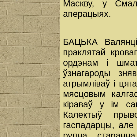
Маскву, у Смал
аперацыях.
БАЦЬКА Валянці
праклятай крова
ордэнам і шмат
ўзнагароды зня
атрымліваў і ця
мясцовым калгас
кіраваў у ім с
Калектыў прыв
гаспадарцы, але 
рупна, старанн