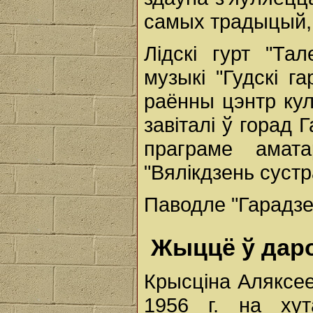
самых традыцый, 
Лідскі гурт "Та
музыкі "Гудскі г
раённы цэнтр кул
завіталі ў горад 
праграме амата
"Вялікдзень сустра
Паводле "Гарадзе
Жыццё ў даро
Крысціна Аляксее
1956 г. на ху