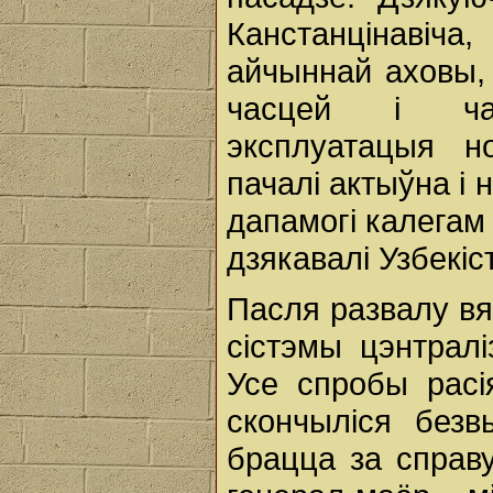
Канстанцінавіча
айчыннай аховы, 
часцей і час
эксплуатацыя но
пачалі актыўна і
дапамогі калегам
дзякавалі Узбекі
Пасля развалу в
сістэмы цэнтралі
Усе спробы расі
скончыліся безв
брацца за справу