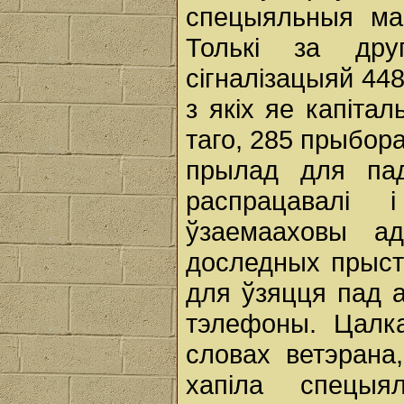
спецыяльныя ма
Толькі за дру
сігналізацыяй 448
з якіх яе капіта
таго, 285 прыбор
прылад для па
распрацавалі
ўзаемааховы ад
доследных прыст
для ўзяцця пад а
тэлефоны. Цалка
словах ветэрана
хапіла спецыя