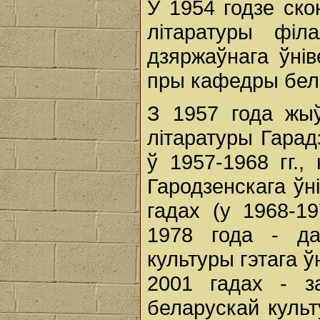
У 1954 годзе ск
літаратуры філа
дзяржаўнага ўнів
пры кафедры бела
З 1957 года жы
літаратуры Гарад
ў 1957-1968 гг.
Гародзенскага ўн
гадах (у 1968-1
1978 года - да
культуры гэтага ў
2001 гадах - з
беларускай культ