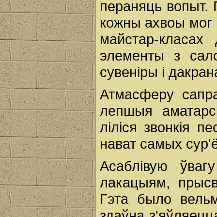
пераняць вопыт. 
кожны ахвоы мог 
майстар-класах 
элементы з сал
сувеніры і дакран
Атмасферу сапра
лепшыя аматарс
ліліся звонкія пе
нават самых сур'ё
Асаблівую ўваг
лакацыям, прыс
Гэта было вельм
здаўна з'яўляецц