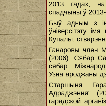
2013 гадах, н
спадчыны ў 2013-
Быў адным з ін
ўніверсітэту імя
Купалы, стварэнн
Ганаровы член М
(2006). Сябар Са
сябар Міжнарод
Узнагароджаны д
Старшыня Гара
Адраджэння" (2
гарадской арган