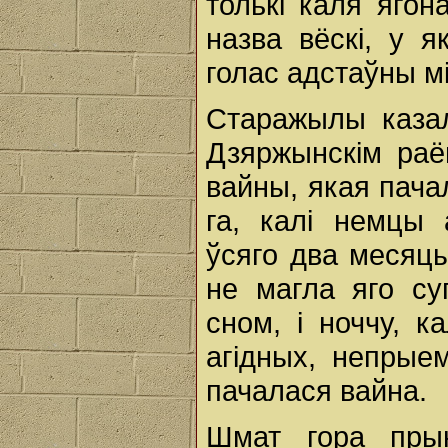
толькі каля яго
назва вёскі, у я
голас адстаўны мі
Старажылы казал
Дзяржынскім раё
вайны, якая пача
га, калі немцы 
ўсяго два месяцы
не магла яго су
сном, і ноччу, к
агідных, непрые
пачалася вайна.
Шмат гора прын