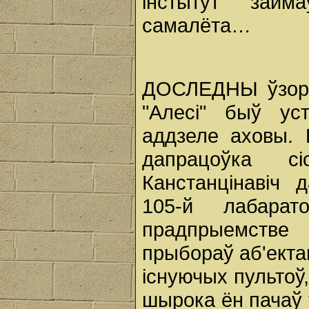
інстытут займ
самалёта…
ДОСЛЕДНЫ ўзор 
"Алесі" быў ус
аддзеле аховы. 
дапрацоўка с
Канстанцінавіч 
105-й лабара
прадпрыемстве
прыбораў аб'ектав
існуючых пультоў,
шырока ён пачаў 