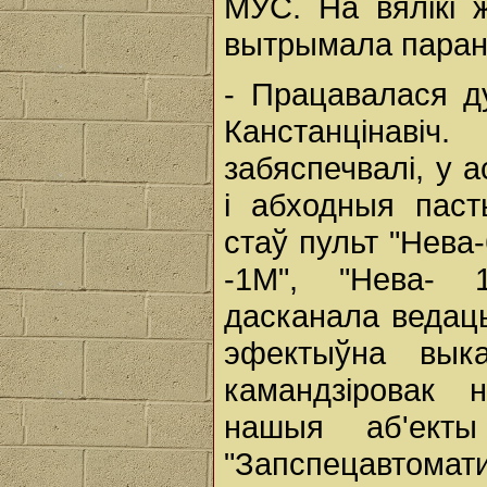
МУС. На вялікі 
вытрымала паран
- Працавалася д
Канстанцінаві
забяспечвалі, у 
і абходныя пас
стаў пульт "Нева
-1М", "Нева- 
дасканала ведаць
эфектыўна вык
камандзіровак н
нашыя аб'екты 
"Запспецавтомати