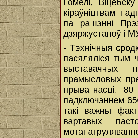
Гомелі, Віцебску
кіраўніцтвам пад
па рашэнні Прэ
дзяржустаноў і М
- Тэхнічныя сродк
пасяляліся тым ч
выставачных 
прамысловых пра
прыватнасці, 80
падключэннем 650 
такі важны фак
вартавых пас
мотапатрулява