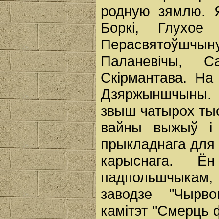
родную зямлю. Я
Боркі, Глухое 
Перасвятоўшч
Паланевічы, С
Скірмантава. На
Дзяржыншчыны. 
звыш чатырох тыс
вайны выжыў і 
прыкладнага для 
карыснага. Ё
падпольшчыкам,
заводзе "Чырв
камітэт "Смерць