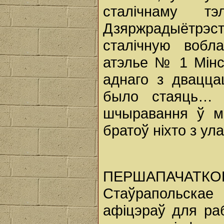
сталічнаму 
Дзяржрадыётрэ
сталічную вобл
атэлье № 1 Мінс
аднаго з двацца
было стаяць… 
шчыравання ў ма
братоў ніхто з ул
ПЕРШАПАЧАТКО
Стаўрапольскае 
афіцэраў для ра