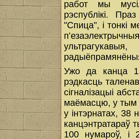
работ мы мусі
рэспублікі. Пра
"Спица", і тонкі 
п'езаэлектрыч
ультрагукав
радыёпрамянёныя 
Ужо да канца 1
рэдкасць таленав
сігналізацыі абс
маёмасцю, у тым л
у інтэрнатах, 38 
канцэнтратараў т
100 нумароў, і 