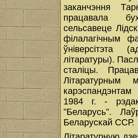
заканчэння Тар
працавала бух
сельсавеце Лідск
філалагічным фа
ўніверсітэта 
літаратуры). Пас
сталіцы. Праца
Літаратурным 
карэспандэнтам 
1984 г. - рэда
"Беларусь". Лаў
Беларускай ССР.
Літаратурную дз