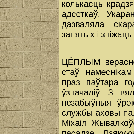
колькасць крадз
адсоткаў. Укар
дазваляла скар
занятых і зніжаць
ЦЁПЛЫМ вераснёс
стаў намеснікам
праз паўтара го
ўзначаліў. З вя
незабыўныя ўрокі
службы аховы пал
Міхаіл Жывалкоўс
пасадзе. Дзяку