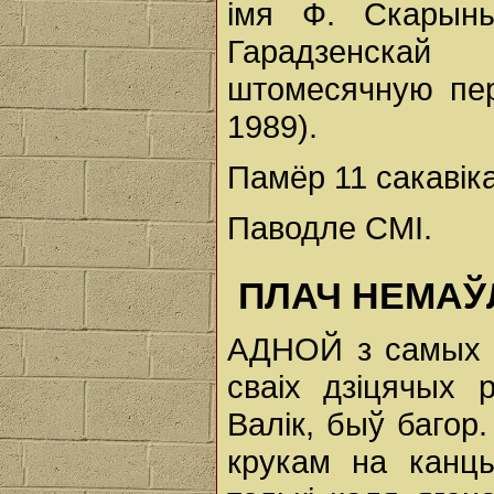
імя Ф. Скарыны
Гарадзенскай
штомесячную пера
1989).
Памёр 11 сакавіка
Паводле СМІ.
ПЛАЧ НЕМАЎ
АДНОЙ з самых вя
сваіх дзіцячых 
Валік, быў багор
крукам на канц