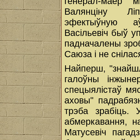
генерал-маёр 
Валянціну Лі
эфектыўную а
Васільевіч быў уп
падначалены зроб
Саюза і не снілася
Найперш, "знайшл
галоўны інжыне
спецыялістаў мя
аховы" падрабяз
трэба зрабіць. 
абмеркавання, н
Матусевіч пагад