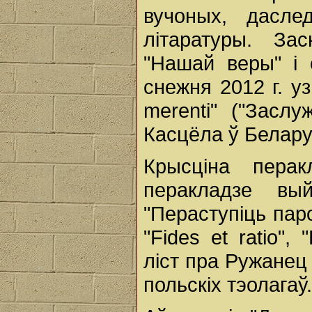
вучоных, даслед
літаратуры. Зас
"Нашай веры" і 
снежня 2012 г. у
merenti" ("Заслу
Касцёла ў Белару
Крысціна пера
перакладзе вы
"Пераступіць паро
"Fides et ratio", 
ліст пра Ружанец "
польскіх тэолагаў.