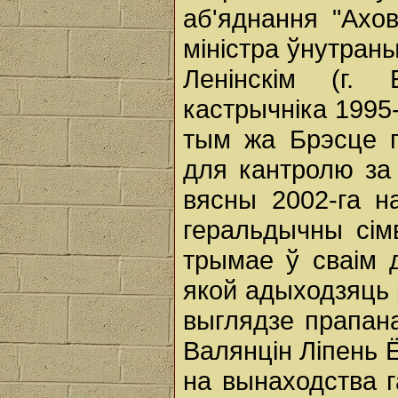
аб'яднання "Ахов
міністра ўнутран
Ленінскім (г.
кастрычніка 1995
тым жа Брэсце п
для кантролю за 
вясны 2002-га 
геральдычны сім
трымае ў сваім 
якой адыходзяць р
выглядзе прапана
Валянцін Ліпень 
на вынаходства 