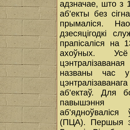
адзначае, што з 
аб'екты без сігн
прымаліся. На
дзесяцігодкі слу
прапісаліся на 1
ахоўных. Ус
цэнтралізаваная
названы час у
цэнтралізаванаг
аб'ектаў. Для 
павышэння а
аб'ядноўваліся
(ПЦА). Першыя з