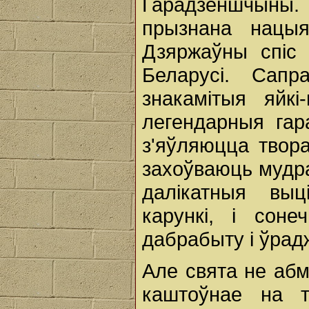
Гарадзеншчыны
прызнана нацы
Дзяржаўны спіс 
Беларусі. Сап
знакамітыя яйкі-
легендарныя гар
з'яўляюцца твор
захоўваюць мудра
далікатныя выц
карункі, і сон
дабрабыту і ўрад
Але свята не абм
каштоўнае на т