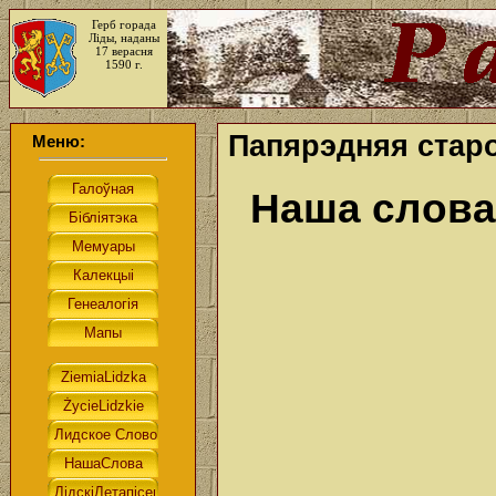
Герб горада
Ліды, наданы
17 верасня
1590 г.
Папярэдняя старо
Меню:
Наша слова.